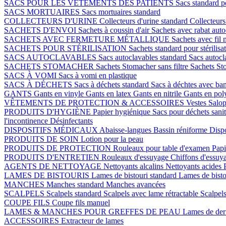
SACS POUR LES VÊTEMENTS DES PATIENTS
Sacs standard p
SACS MORTUAIRES
Sacs mortuaires standard
COLLECTEURS D'URINE
Collecteurs d'urine standard
Collecteurs
SACHETS D'ENVOI
Sachets à coussin d'air
Sachets avec rabat auto
SACHETS AVEC FERMETURE MÉTALLIQUE
Sachets avec fil 
SACHETS POUR STÉRILISATION
Sachets standard pour stérilisa
SACS AUTOCLAVABLES
Sacs autoclavables standard
Sacs autoc
SACHETS STOMACHER
Sachets Stomacher sans filtre
Sachets Sto
SACS À VOMI
Sacs à vomi en plastique
SACS À DÉCHETS
Sacs à déchets standard
Sacs à déchtes avec ba
GANTS
Gants en vinyle
Gants en latex
Gants en nitrile
Gants en pol
VÊTEMENTS DE PROTECTION & ACCESSOIRES
Vestes
Salop
PRODUITS D'HYGIÈNE
Papier hygiénique
Sacs pour déchets sani
l'incontinence
Désinfectants
DISPOSITIFS MÉDICAUX
Abaisse-langues
Bassin réniforme
Dispo
PRODUITS DE SOIN
Lotion pour la peau
PRODUITS DE PROTECTION
Rouleaux pour table d'examen
Papi
PRODUITS D'ENTRETIEN
Rouleaux d'essuyage
Chiffons d'essuy
AGENTS DE NETTOYAGE
Nettoyants alcalins
Nettoyants acides
LAMES DE BISTOURIS
Lames de bistouri standard
Lames de bisto
MANCHES
Manches standard
Manches avancées
SCALPELS
Scalpels standard
Scalpels avec lame rétractable
Scalpels
COUPE FILS
Coupe fils manuel
LAMES & MANCHES POUR GREFFES DE PEAU
Lames de de
ACCESSOIRES
Extracteur de lames