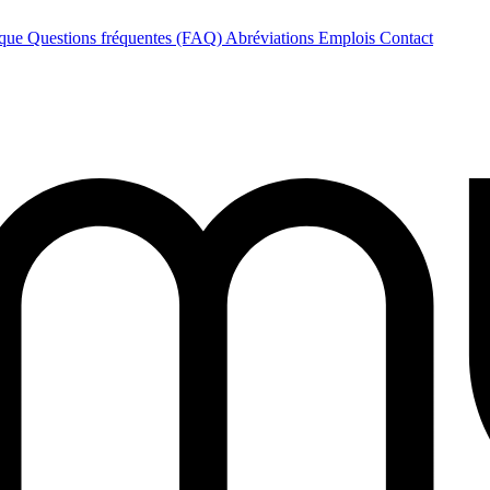
èque
Questions fréquentes (FAQ)
Abréviations
Emplois
Contact