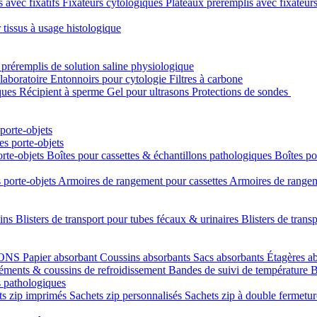
s avec fixatifs
Fixateurs cytologiques
Plateaux préremplis avec fixateur
 tissus à usage histologique
 préremplis de solution saline physiologique
laboratoire
Entonnoirs pour cytologie
Filtres à carbone
ques
Récipient à sperme
Gel pour ultrasons
Protections de sondes
porte-objets
s porte-objets
orte-objets
Boîtes pour cassettes & échantillons pathologiques
Boîtes po
 porte-objets
Armoires de rangement pour cassettes
Armoires de rangeme
uins
Blisters de transport pour tubes fécaux & urinaires
Blisters de trans
LONS
Papier absorbant
Coussins absorbants
Sacs absorbants
Étagères a
éments & coussins de refroidissement
Bandes de suivi de température
B
s pathologiques
ts zip imprimés
Sachets zip personnalisés
Sachets zip à double fermetu