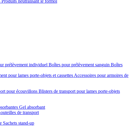
s
Produits neutralisant le formol
ur prélèvement individuel
Boîtes pour prélèvement sanguin
Boîtes
nt pour lames porte-objets et cassettes
Accessoires pour armoires de
port pour écouvillons
Blisters de transport pour lames porte-objets
bsorbantes
Gel absorbant
outeilles de transport
re
Sachets stand-up