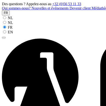
Des questions ? Appelez-nous au
+32 (0)56 53 11 33
Qui sommes-nous?
Nouvelles et événements
Devenir client
Médiath
FR
NL
NL
FR
EN