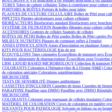
BOUCHONS À VIS
Bouchons à vis ventilés
Bouchons à vis filtrant
TUBES
Tubes de culture cellulaire
Tubes à centrifuger pour culture c
PORTOIRS & BOÎTES
Portoirs & boîtes pour tubes
PLAQUES DE CULTURE CELLULAIRE
Boîtes de Pétri pour cult
PIPETTES
Pipettes sérologiques pour culture cellulaire
BIORÉACTEURS
Bioréacteurs standard
Bioréacteurs avec boucho
SYSTÈME DE FILTRATION
Bouteilles filtrantes pour culture cellu
ACCESSOIRES
Grattoirs de cellules
Spatules de cellules
BOÎTES DE PÉTRI
Boîtes de Pétri rondes
Boîtes de Pétri carrées
Po
MILIEUX NUTRITIFS
Plaques de comptage prêtes à l'emploi
ANSES D'INOCULATION
Anses d'inoculation en plastique
Anses d
KITS POUR BACTÉRIOLOGIE
Kits de test
ÉCOUVILLONS
Tiges cotonnées
Écouvillons de transport secs
Écou
l'industrie alimentaire & pharmaceutique
Écouvillons pour l'expertise
LBM, LIQUID BASED MICROBIOLOGY
Collection & transport
COLORANTS
Coloration à l'hématoxyline & à l'éosine (H&E)
Colo
de coloration spéciales
Colorations supplémentaires
MICROSCOPIE
TESTS DE SENSIBILITÉ
Disques antibiotiques
CASSETTES D'INCLUSION
Cassettes de tissus
Cassettes de biops
PARAFFINE
Paraffine sans DMSO
Paraffine avec DMSO
Répulsifs
MICROSCOPIE
COLORANTS
Colorants pour marquage de cellules tissulaires
Color
MATÉRIEL DE COLORATION
Cuves de coloration en matière sy
SOLVANTS POUR PATHOLOGIE
Solvants en bidons ou en boutei