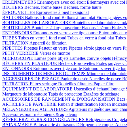
ERLENMEYERS
Erlenmeyers avec col étroit
Erlenmeyers avec col 
BÉCHERS
Béchers, forme basse
Béchers, forme haute
ÉPROUVETTES
Éprouvettes à pied hexagonal
BALLONS
Ballons à fond rond
Ballons à fond plat
Fioles jaugées v
BOUTEILLES DE LABORATOIRE
Bouteilles de laboratoire stan
BOUTEILLES
Bouteilles à large ouverture
Flacons à sérum
Fioles
Ac
ENTONNOIRS
Entonnoirs en verre avec tige courte
Entonnoirs en v
TUBES
Tubes en verre à fond rond
Tubes en verre à fond plat
Tubes 
FILTRATION
Appareil de filtration
PIPETTES
Pipettes Pasteur en verre
Pipettes sérologiques en verre
Pi
PETIT VERRERIE
Verres de montre
MICROSCOPIE
Lames porte-objets
Lamelles couvre-objets
Hémacy
BÉCHERS EN PLASTIQUE
Béchers
Éprouvettes
Fioles jaugées
Cô
ENTONNOIRS
Entonnoirs avec tige courte
Entonnoirs avec tige lo
INSTRUMENTS DE MESURE DU TEMPS
Minuteur de laboratoi
ACCESSOIRES DE PESAGE
Papier de pesée
Nacelles de pesée
Bé
FILTRATION
Filtres seringue
Bouteilles filtrantes
Papier filtre
ÉQUIPEMENT DE LABORATOIRE
Ustensiles d’échantillonnage
Marqueurs de laboratoire
Tapis de protection
Étagères de séchage
ACCESSOIRES DE RANGEMENT & D'ORGANISATION
Bacs 
ARTICLES DE PAPETERIE
Ruban d’identification
Ruban indicate
MÉLANGEURS & AGITATEURS
Agitateurs magnétiques non cha
Accessoires pour mélangeurs & agitateurs
RÉFRIGÉRATEURS & CONGÉLATEURS
Réfrigérateurs
Congéla
BAINS-MARIE
Bains-marie à ultrasons
Défripeurs de coupes
Access