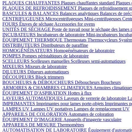
PLAQUES CHAUFFANTES
Plaques chauffantes standard
Plaques 
PLAQUES DE REFROIDISSEMENT
Plaques de refroidissement s
BASCULES & BALANCES
Balances analytiques
Balances de préc
CENTRIFUGEUSES
Microcentrifugeuses
Mini-centrifugeuses
Centr
FOURS
Étuves de séchage
Accessories for ovens
UNITÉS DE SÉCHAGE
Poste de travail pour le séchage des lames 
INCUBATEURS
Incubateurs de laboratoire
Mini-incubateurs
Incuba
ÉQUIPEMENT THERMIQUE
Thermostats
Thermocycleurs
Systèm
DISTRIBUTEURS
Distributeurs de paraffine
HOMOGÉNÉISATEURS
Homogénéisateurs de laboratoire
POMPES
Pompes péristaltiques de laboratoire
SCELLEURS
Scelleuses manuelles
Scelleuses semi-automatiques
MIXEURS
Mixeurs de laboratoire
DILUEURS
Dilueurs automatiques
DÉCOUPEURS
Block trimmers
BOUCHEURS & DÉBOUCHEURS
Déboucheurs
Boucheurs
ARMOIRES & CHAMBRES CLIMATIQUES
Armoires climatique
ÉQUIPEMENT D'ASPIRATION
Hottes à flux
LAVEURS AUTOMATIQUES
Laveurs de verrerie de laboratoire
La
IMPRIMANTES
Imprimantes pour lames porte-objets
Imprimantes p
LAMPES UV
Lampes UV portatives
Lampes de remplacement UV
APPAREILS DE COLORATION
Automates de coloration
ÉQUIPEMENT D’IMAGERIE
Appareils d'imagerie vasculaire
APPAREILS DE MESURE
Thermomètres
AUTOMATISATION DE LABORATOIRE
Équipement d'automatis