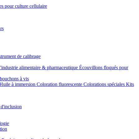
s pour culture cellulaire
rs
strument de calibrage
l'industrie alimentaire & pharmaceutique
Écouvillons floqués pour
bouchons à vis
Huile à immersion
Coloration fluorescente
Colorations spéciales
Kits
 d'inclusion
logie
tion