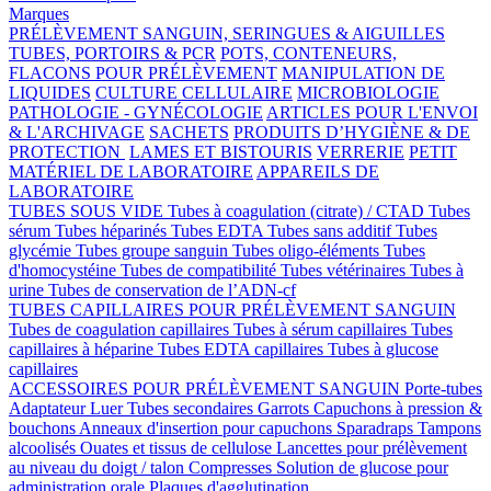
Marques
PRÉLÈVEMENT SANGUIN, SERINGUES & AIGUILLES
TUBES, PORTOIRS & PCR
POTS, CONTENEURS,
FLACONS POUR PRÉLÈVEMENT
MANIPULATION DE
LIQUIDES
CULTURE CELLULAIRE
MICROBIOLOGIE
PATHOLOGIE - GYNÉCOLOGIE
ARTICLES POUR L'ENVOI
& L'ARCHIVAGE
SACHETS
PRODUITS D’HYGIÈNE & DE
PROTECTION
LAMES ET BISTOURIS
VERRERIE
PETIT
MATÉRIEL DE LABORATOIRE
APPAREILS DE
LABORATOIRE
TUBES SOUS VIDE
Tubes à coagulation (citrate) / CTAD
Tubes
sérum
Tubes héparinés
Tubes EDTA
Tubes sans additif
Tubes
glycémie
Tubes groupe sanguin
Tubes oligo-éléments
Tubes
d'homocystéine
Tubes de compatibilité
Tubes vétérinaires
Tubes à
urine
Tubes de conservation de l’ADN-cf
TUBES CAPILLAIRES POUR PRÉLÈVEMENT SANGUIN
Tubes de coagulation capillaires
Tubes à sérum capillaires
Tubes
capillaires à héparine
Tubes EDTA capillaires
Tubes à glucose
capillaires
ACCESSOIRES POUR PRÉLÈVEMENT SANGUIN
Porte-tubes
Adaptateur Luer
Tubes secondaires
Garrots
Capuchons à pression &
bouchons
Anneaux d'insertion pour capuchons
Sparadraps
Tampons
alcoolisés
Ouates et tissus de cellulose
Lancettes pour prélèvement
au niveau du doigt / talon
Compresses
Solution de glucose pour
administration orale
Plaques d'agglutination