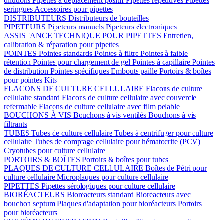
dilutions
Pipettes à déplacement positif
Pipettes répétitives
Pipettes
seringues
Accessoires pour pipettes
DISTRIBUTEURS
Distributeurs de bouteilles
PIPETEURS
Pipeteurs manuels
Pipeteurs électroniques
ASSISTANCE TECHNIQUE POUR PIPETTES
Entretien,
calibration & réparation pour pipettes
POINTES
Pointes standards
Pointes à filtre
Pointes à faible
rétention
Pointes pour chargement de gel
Pointes à capillaire
Pointes
de distribution
Pointes spécifiques
Embouts paille
Portoirs & boîtes
pour pointes
Kits
FLACONS DE CULTURE CELLULAIRE
Flacons de culture
cellulaire standard
Flacons de culture cellulaire avec couvercle
refermable
Flacons de culture cellulaire avec film pelable
BOUCHONS À VIS
Bouchons à vis ventilés
Bouchons à vis
filtrants
TUBES
Tubes de culture cellulaire
Tubes à centrifuger pour culture
cellulaire
Tubes de comptage cellulaire pour hématocrite (PCV)
Cryotubes pour culture cellulaire
PORTOIRS & BOÎTES
Portoirs & boîtes pour tubes
PLAQUES DE CULTURE CELLULAIRE
Boîtes de Pétri pour
culture cellulaire
Microplaques pour culture cellulaire
PIPETTES
Pipettes sérologiques pour culture cellulaire
BIORÉACTEURS
Bioréacteurs standard
Bioréacteurs avec
bouchon septum
Plaques d'adaptation pour bioréacteurs
Portoirs
pour bioréacteurs