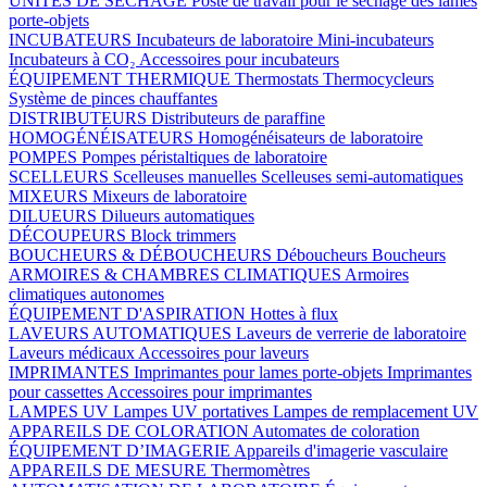
UNITÉS DE SÉCHAGE
Poste de travail pour le séchage des lames
porte-objets
INCUBATEURS
Incubateurs de laboratoire
Mini-incubateurs
Incubateurs à CO₂
Accessoires pour incubateurs
ÉQUIPEMENT THERMIQUE
Thermostats
Thermocycleurs
Système de pinces chauffantes
DISTRIBUTEURS
Distributeurs de paraffine
HOMOGÉNÉISATEURS
Homogénéisateurs de laboratoire
POMPES
Pompes péristaltiques de laboratoire
SCELLEURS
Scelleuses manuelles
Scelleuses semi-automatiques
MIXEURS
Mixeurs de laboratoire
DILUEURS
Dilueurs automatiques
DÉCOUPEURS
Block trimmers
BOUCHEURS & DÉBOUCHEURS
Déboucheurs
Boucheurs
ARMOIRES & CHAMBRES CLIMATIQUES
Armoires
climatiques autonomes
ÉQUIPEMENT D'ASPIRATION
Hottes à flux
LAVEURS AUTOMATIQUES
Laveurs de verrerie de laboratoire
Laveurs médicaux
Accessoires pour laveurs
IMPRIMANTES
Imprimantes pour lames porte-objets
Imprimantes
pour cassettes
Accessoires pour imprimantes
LAMPES UV
Lampes UV portatives
Lampes de remplacement UV
APPAREILS DE COLORATION
Automates de coloration
ÉQUIPEMENT D’IMAGERIE
Appareils d'imagerie vasculaire
APPAREILS DE MESURE
Thermomètres