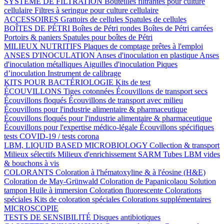
SYSTÈME DE FILTRATION
Bouteilles filtrantes pour culture
cellulaire
Filtres à seringue pour culture cellulaire
ACCESSOIRES
Grattoirs de cellules
Spatules de cellules
BOÎTES DE PÉTRI
Boîtes de Pétri rondes
Boîtes de Pétri carrées
Portoirs & paniers
Spatules pour boîtes de Pétri
MILIEUX NUTRITIFS
Plaques de comptage prêtes à l'emploi
ANSES D'INOCULATION
Anses d'inoculation en plastique
Anses
d'inoculation métalliques
Aiguilles d'inoculation
Piques
d’inoculation
Instrument de calibrage
KITS POUR BACTÉRIOLOGIE
Kits de test
ÉCOUVILLONS
Tiges cotonnées
Écouvillons de transport secs
Écouvillons floqués
Écouvillons de transport avec milieu
Écouvillons pour l'industrie alimentaire & pharmaceutique
Écouvillons floqués pour l'industrie alimentaire & pharmaceutique
Écouvillons pour l'expertise médico-légale
Écouvillons spécifiques
tests COVID-19 / tests corona
LBM, LIQUID BASED MICROBIOLOGY
Collection & transport
Milieux sélectifs
Milieux d'enrichissement SARM
Tubes LBM vides
& bouchons à vis
COLORANTS
Coloration à l'hématoxyline & à l'éosine (H&E)
Coloration de May-Grünwald
Coloration de Papanicolaou
Solution
tampon
Huile à immersion
Coloration fluorescente
Colorations
spéciales
Kits de coloration spéciales
Colorations supplémentaires
MICROSCOPIE
TESTS DE SENSIBILITÉ
Disques antibiotiques