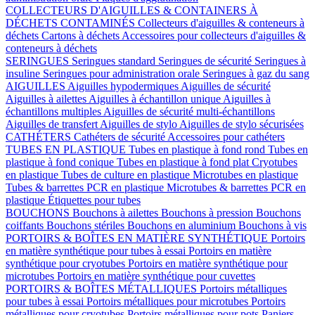
COLLECTEURS D'AIGUILLES & CONTAINERS À
DÉCHETS CONTAMINÉS
Collecteurs d'aiguilles & conteneurs à
déchets
Cartons à déchets
Accessoires pour collecteurs d'aiguilles &
conteneurs à déchets
SERINGUES
Seringues standard
Seringues de sécurité
Seringues à
insuline
Seringues pour administration orale
Seringues à gaz du sang
AIGUILLES
Aiguilles hypodermiques
Aiguilles de sécurité
Aiguilles à ailettes
Aiguilles à échantillon unique
Aiguilles à
échantillons multiples
Aiguilles de sécurité multi-échantillons
Aiguilles de transfert
Aiguilles de stylo
Aiguilles de stylo sécurisées
CATHÉTERS
Cathéters de sécurité
Accessoires pour cathéters
TUBES EN PLASTIQUE
Tubes en plastique à fond rond
Tubes en
plastique à fond conique
Tubes en plastique à fond plat
Cryotubes
en plastique
Tubes de culture en plastique
Microtubes en plastique
Tubes & barrettes PCR en plastique
Microtubes & barrettes PCR en
plastique
Étiquettes pour tubes
BOUCHONS
Bouchons à ailettes
Bouchons à pression
Bouchons
coiffants
Bouchons stériles
Bouchons en aluminium
Bouchons à vis
PORTOIRS & BOÎTES EN MATIÈRE SYNTHÉTIQUE
Portoirs
en matière synthétique pour tubes à essai
Portoirs en matière
synthétique pour cryotubes
Portoirs en matière synthétique pour
microtubes
Portoirs en matière synthétique pour cuvettes
PORTOIRS & BOÎTES MÉTALLIQUES
Portoirs métalliques
pour tubes à essai
Portoirs métalliques pour microtubes
Portoirs
métalliques pour cryotubes
Portoirs métalliques pour pots
Paniers