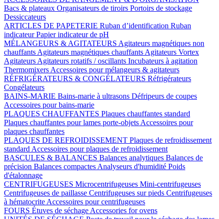
Bacs & plateaux
Organisateurs de tiroirs
Portoirs de stockage
Dessiccateurs
ARTICLES DE PAPETERIE
Ruban d’identification
Ruban
indicateur
Papier indicateur de pH
MÉLANGEURS & AGITATEURS
Agitateurs magnétiques non
chauffants
Agitateurs magnétiques chauffants
Agitateurs Vortex
Agitateurs
Agitateurs rotatifs / oscillants
Incubateurs à agitation
Thermomixers
Accessoires pour mélangeurs & agitateurs
RÉFRIGÉRATEURS & CONGÉLATEURS
Réfrigérateurs
Congélateurs
BAINS-MARIE
Bains-marie à ultrasons
Défripeurs de coupes
Accessoires pour bains-marie
PLAQUES CHAUFFANTES
Plaques chauffantes standard
Plaques chauffantes pour lames porte-objets
Accessoires pour
plaques chauffantes
PLAQUES DE REFROIDISSEMENT
Plaques de refroidissement
standard
Accessoires pour plaques de refroidissement
BASCULES & BALANCES
Balances analytiques
Balances de
précision
Balances compactes
Analyseurs d'humidité
Poids
d'étalonnage
CENTRIFUGEUSES
Microcentrifugeuses
Mini-centrifugeuses
Centrifugeuses de paillasse
Centrifugeuses sur pieds
Centrifugeuses
à hématocrite
Accessoires pour centrifugeuses
FOURS
Étuves de séchage
Accessories for ovens