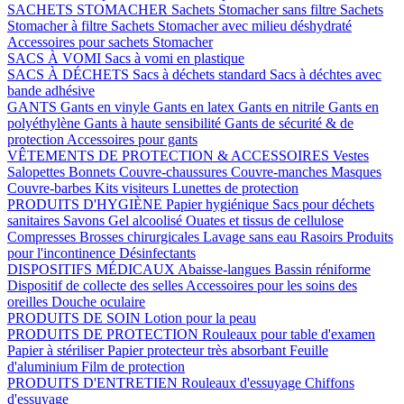
SACHETS STOMACHER
Sachets Stomacher sans filtre
Sachets
Stomacher à filtre
Sachets Stomacher avec milieu déshydraté
Accessoires pour sachets Stomacher
SACS À VOMI
Sacs à vomi en plastique
SACS À DÉCHETS
Sacs à déchets standard
Sacs à déchtes avec
bande adhésive
GANTS
Gants en vinyle
Gants en latex
Gants en nitrile
Gants en
polyéthylène
Gants à haute sensibilité
Gants de sécurité & de
protection
Accessoires pour gants
VÊTEMENTS DE PROTECTION & ACCESSOIRES
Vestes
Salopettes
Bonnets
Couvre-chaussures
Couvre-manches
Masques
Couvre-barbes
Kits visiteurs
Lunettes de protection
PRODUITS D'HYGIÈNE
Papier hygiénique
Sacs pour déchets
sanitaires
Savons
Gel alcoolisé
Ouates et tissus de cellulose
Compresses
Brosses chirurgicales
Lavage sans eau
Rasoirs
Produits
pour l'incontinence
Désinfectants
DISPOSITIFS MÉDICAUX
Abaisse-langues
Bassin réniforme
Dispositif de collecte des selles
Accessoires pour les soins des
oreilles
Douche oculaire
PRODUITS DE SOIN
Lotion pour la peau
PRODUITS DE PROTECTION
Rouleaux pour table d'examen
Papier à stériliser
Papier protecteur très absorbant
Feuille
d'aluminium
Film de protection
PRODUITS D'ENTRETIEN
Rouleaux d'essuyage
Chiffons
d'essuyage