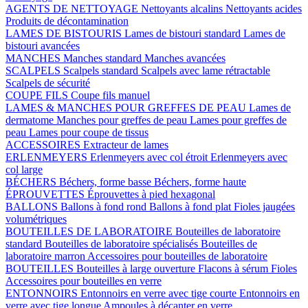
AGENTS DE NETTOYAGE
Nettoyants alcalins
Nettoyants acides
Produits de décontamination
LAMES DE BISTOURIS
Lames de bistouri standard
Lames de
bistouri avancées
MANCHES
Manches standard
Manches avancées
SCALPELS
Scalpels standard
Scalpels avec lame rétractable
Scalpels de sécurité
COUPE FILS
Coupe fils manuel
LAMES & MANCHES POUR GREFFES DE PEAU
Lames de
dermatome
Manches pour greffes de peau
Lames pour greffes de
peau
Lames pour coupe de tissus
ACCESSOIRES
Extracteur de lames
ERLENMEYERS
Erlenmeyers avec col étroit
Erlenmeyers avec
col large
BÉCHERS
Béchers, forme basse
Béchers, forme haute
ÉPROUVETTES
Éprouvettes à pied hexagonal
BALLONS
Ballons à fond rond
Ballons à fond plat
Fioles jaugées
volumétriques
BOUTEILLES DE LABORATOIRE
Bouteilles de laboratoire
standard
Bouteilles de laboratoire spécialisés
Bouteilles de
laboratoire marron
Accessoires pour bouteilles de laboratoire
BOUTEILLES
Bouteilles à large ouverture
Flacons à sérum
Fioles
Accessoires pour bouteilles en verre
ENTONNOIRS
Entonnoirs en verre avec tige courte
Entonnoirs en
verre avec tige longue
Ampoules à décanter en verre