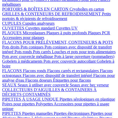
métalliques
PORTOIRS & BOÎTES EN CARTON
Cryoboîtes en carton
GRILLES & CONTENEURS DE REFROIDISSEMENT
Petits
portoirs & récipients de refroidissement
CUPULES
Cupules analyseurs
CUVETTES
Cuvettes standard
Cuvettes UV
PLAQUES
Microplaques
Plaques à puits profonds
Plaques PCR
Accessoires pour plaques
FLACONS POUR PRÉLÈVEMENT, CONTENEURS & POTS
Pots droits
Pots coniques
Pots coniques avec dispositif de transfert
intégré
Pots ronds
Pots carrés
Louches et pots pour tests alimentaires
Pots avec couvercle métallique
Pots à large ouverture (pommadiers)
Gobelets à médicaments
Pots avec couvercle autocollant
Gobelets à
boire
FLACONS
Flacons ronds
Flacons carrés et rectangulaires
Flacons
octogonaux
Flacons avec dispositif de transfert intégré
Flacons pour
analyse d'eau
Flacons doseurs
Étiquettes pour flacons
SEAUX
Seaux à utiliser avec couvercle
Seaux avec bec verseur
COLLECTEURS D'AIGUILLES & CONTAINERS À
DÉCHETS CONTAMINÉS
PIPETTES À USAGE UNIQUE
Pipettes sérologiques en plastique
Poires pour pipettes
Polypettes
Accessoires pour pipettes à usage
unique
PIPETTES
Pipettes manuelles
Pipettes électroniques
Pipettes pour