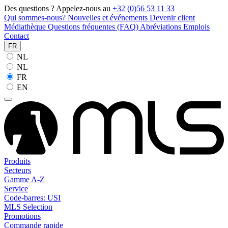
Des questions ? Appelez-nous au
+32 (0)56 53 11 33
Qui sommes-nous?
Nouvelles et événements
Devenir client
Médiathèque
Questions fréquentes (FAQ)
Abréviations
Emplois
Contact
FR
NL
NL
FR
EN
Produits
Secteurs
Gamme A-Z
Service
Code-barres: USI
MLS Selection
Promotions
Commande rapide