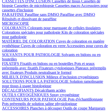
CASSETTES D'INCLUSION
Cassettes de tissus
Cassettes de
biopsie
Cassettes de microbiopsie
Cassettes macro
Accessoires pour
cassettes d'inclusion
PARAFFINE
Paraffine sans DMSO
Paraffine avec DMSO
Répulsifs et dissolvant de paraffine
MICROSCOPIE
COLORANTS
Colorants pour marquage de cellules tissulaires
Colorations spéciales pour pathologie
Kits de coloration spéciales
pour pathologie
MATÉRIEL DE COLORATION
Cuves de coloration en matière
synthétique
Cuves de coloration en verre
Accessoires pour cuves de
coloration
SOLVANTS POUR PATHOLOGIE
Solvants en bidons ou en
bouteilles
FIXATIFS
Fixatifs en bidons ou en bouteilles
Pots et seaux
préremplis avec fixatifs
Fixateurs cytologiques
Plateaux préremplis
avec fixateurs
Produits neutralisant le formol
MILIEUX D'INCLUSION
Milieux d’inclusion cryogéniques
SOLUTIONS POUR LA PATHOLOGIE
Solution ramolissante
pour tissus à usage histologique
DÉCALCIFIANTS
Décalcifiants acides
OUTILS CRYOGÉNIQUES
Spray cryogénique
CONTENEURS POUR PATHOLOGIE
Pots d'échantillonnage
Pots préremplis de solution saline physiologique
ACCESSOIRES
Planches à découper
Outils de coupe
Marqueurs