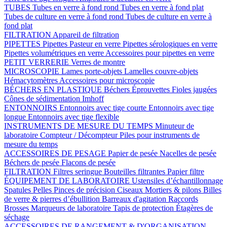
TUBES
Tubes en verre à fond rond
Tubes en verre à fond plat
Tubes de culture en verre à fond rond
Tubes de culture en verre à
fond plat
FILTRATION
Appareil de filtration
PIPETTES
Pipettes Pasteur en verre
Pipettes sérologiques en verre
Pipettes volumétriques en verre
Accessoires pour pipettes en verre
PETIT VERRERIE
Verres de montre
MICROSCOPIE
Lames porte-objets
Lamelles couvre-objets
Hémacytomètres
Accessoires pour microscopie
BÉCHERS EN PLASTIQUE
Béchers
Éprouvettes
Fioles jaugées
Cônes de sédimentation Imhoff
ENTONNOIRS
Entonnoirs avec tige courte
Entonnoirs avec tige
longue
Entonnoirs avec tige flexible
INSTRUMENTS DE MESURE DU TEMPS
Minuteur de
laboratoire
Compteur / Décompteur
Piles pour instruments de
mesure du temps
ACCESSOIRES DE PESAGE
Papier de pesée
Nacelles de pesée
Béchers de pesée
Flacons de pesée
FILTRATION
Filtres seringue
Bouteilles filtrantes
Papier filtre
ÉQUIPEMENT DE LABORATOIRE
Ustensiles d’échantillonnage
Spatules
Pelles
Pinces de précision
Ciseaux
Mortiers & pilons
Billes
de verre & pierres d’ébullition
Barreaux d'agitation
Raccords
Brosses
Marqueurs de laboratoire
Tapis de protection
Étagères de
séchage
ACCESSOIRES DE RANGEMENT & D'ORGANISATION