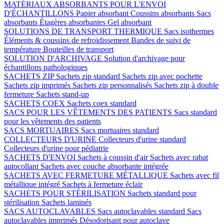
MATÉRIAUX ABSORBANTS POUR L'ENVOI
D'ÉCHANTILLONS
Papier absorbant
Coussins absorbants
Sacs
absorbants
Étagères absorbantes
Gel absorbant
SOLUTIONS DE TRANSPORT THERMIQUE
Sacs isothermes
Éléments & coussins de refroidissement
Bandes de suivi de
température
Bouteilles de transport
SOLUTION D'ARCHIVAGE
Solution d'archivage pour
échantillons pathologiques
SACHETS ZIP
Sachets zip standard
Sachets zip avec pochette
Sachets zip imprimés
Sachets zip personnalisés
Sachets zip à double
fermeture
Sachets stand-up
SACHETS COEX
Sachets coex standard
SACS POUR LES VÊTEMENTS DES PATIENTS
Sacs standard
pour les vêtements des patients
SACS MORTUAIRES
Sacs mortuaires standard
COLLECTEURS D'URINE
Collecteurs d'urine standard
Collecteurs d'urine pour pédiatrie
SACHETS D'ENVOI
Sachets à coussin d'air
Sachets avec rabat
autocollant
Sachets avec couche absorbante intégrée
SACHETS AVEC FERMETURE MÉTALLIQUE
Sachets avec fil
métallique intégré
Sachets à fermeture éclair
SACHETS POUR STÉRILISATION
Sachets standard pour
stérilisation
Sachets laminés
SACS AUTOCLAVABLES
Sacs autoclavables standard
Sacs
autoclavables imprimés
Désodorisant pour autoclave