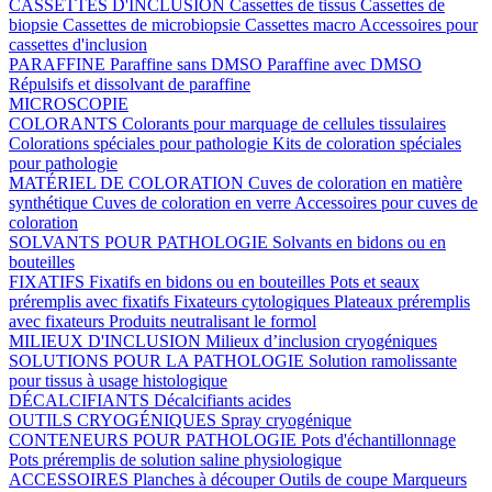
CASSETTES D'INCLUSION
Cassettes de tissus
Cassettes de
biopsie
Cassettes de microbiopsie
Cassettes macro
Accessoires pour
cassettes d'inclusion
PARAFFINE
Paraffine sans DMSO
Paraffine avec DMSO
Répulsifs et dissolvant de paraffine
MICROSCOPIE
COLORANTS
Colorants pour marquage de cellules tissulaires
Colorations spéciales pour pathologie
Kits de coloration spéciales
pour pathologie
MATÉRIEL DE COLORATION
Cuves de coloration en matière
synthétique
Cuves de coloration en verre
Accessoires pour cuves de
coloration
SOLVANTS POUR PATHOLOGIE
Solvants en bidons ou en
bouteilles
FIXATIFS
Fixatifs en bidons ou en bouteilles
Pots et seaux
préremplis avec fixatifs
Fixateurs cytologiques
Plateaux préremplis
avec fixateurs
Produits neutralisant le formol
MILIEUX D'INCLUSION
Milieux d’inclusion cryogéniques
SOLUTIONS POUR LA PATHOLOGIE
Solution ramolissante
pour tissus à usage histologique
DÉCALCIFIANTS
Décalcifiants acides
OUTILS CRYOGÉNIQUES
Spray cryogénique
CONTENEURS POUR PATHOLOGIE
Pots d'échantillonnage
Pots préremplis de solution saline physiologique
ACCESSOIRES
Planches à découper
Outils de coupe
Marqueurs