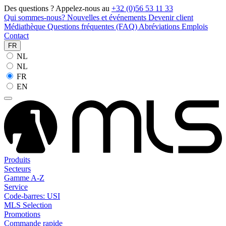
Des questions ? Appelez-nous au
+32 (0)56 53 11 33
Qui sommes-nous?
Nouvelles et événements
Devenir client
Médiathèque
Questions fréquentes (FAQ)
Abréviations
Emplois
Contact
FR
NL
NL
FR
EN
Produits
Secteurs
Gamme A-Z
Service
Code-barres: USI
MLS Selection
Promotions
Commande rapide