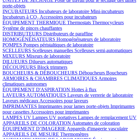
UNITÉS DE SÉCHAGE
Poste de travail pour le séchage des lames
porte-objets
INCUBATEURS
Incubateurs de laboratoire
Mini-incubateurs
Incubateurs à CO₂
Accessoires pour incubateurs
ÉQUIPEMENT THERMIQUE
Thermostats
Thermocycleurs
Système de pinces chauffantes
DISTRIBUTEURS
Distributeurs de paraffine
HOMOGÉNÉISATEURS
Homogénéisateurs de laboratoire
POMPES
Pompes péristaltiques de laboratoire
SCELLEURS
Scelleuses manuelles
Scelleuses semi-automatiques
MIXEURS
Mixeurs de laboratoire
DILUEURS
Dilueurs automatiques
DÉCOUPEURS
Block trimmers
BOUCHEURS & DÉBOUCHEURS
Déboucheurs
Boucheurs
ARMOIRES & CHAMBRES CLIMATIQUES
Armoires
climatiques autonomes
ÉQUIPEMENT D'ASPIRATION
Hottes à flux
LAVEURS AUTOMATIQUES
Laveurs de verrerie de laboratoire
Laveurs médicaux
Accessoires pour laveurs
IMPRIMANTES
Imprimantes pour lames porte-objets
Imprimantes
pour cassettes
Accessoires pour imprimantes
LAMPES UV
Lampes UV portatives
Lampes de remplacement UV
APPAREILS DE COLORATION
Automates de coloration
ÉQUIPEMENT D’IMAGERIE
Appareils d'imagerie vasculaire
APPAREILS DE MESURE
Thermomètres