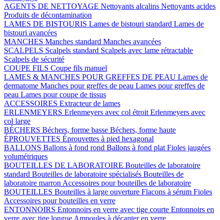
AGENTS DE NETTOYAGE
Nettoyants alcalins
Nettoyants acides
Produits de décontamination
LAMES DE BISTOURIS
Lames de bistouri standard
Lames de
bistouri avancées
MANCHES
Manches standard
Manches avancées
SCALPELS
Scalpels standard
Scalpels avec lame rétractable
Scalpels de sécurité
COUPE FILS
Coupe fils manuel
LAMES & MANCHES POUR GREFFES DE PEAU
Lames de
dermatome
Manches pour greffes de peau
Lames pour greffes de
peau
Lames pour coupe de tissus
ACCESSOIRES
Extracteur de lames
ERLENMEYERS
Erlenmeyers avec col étroit
Erlenmeyers avec
col large
BÉCHERS
Béchers, forme basse
Béchers, forme haute
ÉPROUVETTES
Éprouvettes à pied hexagonal
BALLONS
Ballons à fond rond
Ballons à fond plat
Fioles jaugées
volumétriques
BOUTEILLES DE LABORATOIRE
Bouteilles de laboratoire
standard
Bouteilles de laboratoire spécialisés
Bouteilles de
laboratoire marron
Accessoires pour bouteilles de laboratoire
BOUTEILLES
Bouteilles à large ouverture
Flacons à sérum
Fioles
Accessoires pour bouteilles en verre
ENTONNOIRS
Entonnoirs en verre avec tige courte
Entonnoirs en
verre avec tige longue
Ampoules à décanter en verre