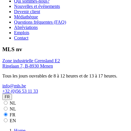
Qui sommes-nous?
Nouvelles et événements
Devenir client
Médiathèque
Questions fréquentes (FAQ)
Abréviations
Emplois
Contact
MLS nv
Zone industrielle Grensland E2
Ringlaan 7, B-8930 Menen
Tous les jours ouvrables de 8 à 12 heures et de 13 à 17 heures.
info@mls.be
+32 (0)56 53 11 33
FR
NL
NL
FR
EN
Home