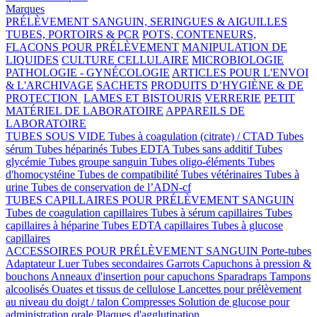
Marques
PRÉLÈVEMENT SANGUIN, SERINGUES & AIGUILLES
TUBES, PORTOIRS & PCR
POTS, CONTENEURS,
FLACONS POUR PRÉLÈVEMENT
MANIPULATION DE
LIQUIDES
CULTURE CELLULAIRE
MICROBIOLOGIE
PATHOLOGIE - GYNÉCOLOGIE
ARTICLES POUR L'ENVOI
& L'ARCHIVAGE
SACHETS
PRODUITS D’HYGIÈNE & DE
PROTECTION
LAMES ET BISTOURIS
VERRERIE
PETIT
MATÉRIEL DE LABORATOIRE
APPAREILS DE
LABORATOIRE
TUBES SOUS VIDE
Tubes à coagulation (citrate) / CTAD
Tubes
sérum
Tubes héparinés
Tubes EDTA
Tubes sans additif
Tubes
glycémie
Tubes groupe sanguin
Tubes oligo-éléments
Tubes
d'homocystéine
Tubes de compatibilité
Tubes vétérinaires
Tubes à
urine
Tubes de conservation de l’ADN-cf
TUBES CAPILLAIRES POUR PRÉLÈVEMENT SANGUIN
Tubes de coagulation capillaires
Tubes à sérum capillaires
Tubes
capillaires à héparine
Tubes EDTA capillaires
Tubes à glucose
capillaires
ACCESSOIRES POUR PRÉLÈVEMENT SANGUIN
Porte-tubes
Adaptateur Luer
Tubes secondaires
Garrots
Capuchons à pression &
bouchons
Anneaux d'insertion pour capuchons
Sparadraps
Tampons
alcoolisés
Ouates et tissus de cellulose
Lancettes pour prélèvement
au niveau du doigt / talon
Compresses
Solution de glucose pour
administration orale
Plaques d'agglutination