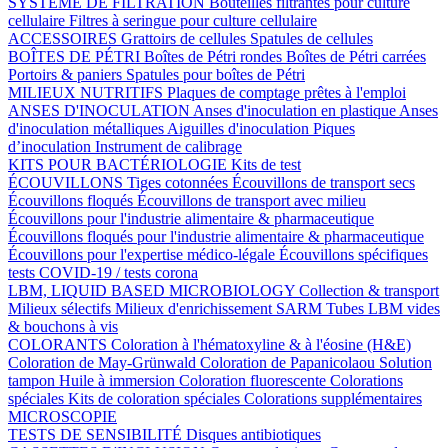
SYSTÈME DE FILTRATION
Bouteilles filtrantes pour culture
cellulaire
Filtres à seringue pour culture cellulaire
ACCESSOIRES
Grattoirs de cellules
Spatules de cellules
BOÎTES DE PÉTRI
Boîtes de Pétri rondes
Boîtes de Pétri carrées
Portoirs & paniers
Spatules pour boîtes de Pétri
MILIEUX NUTRITIFS
Plaques de comptage prêtes à l'emploi
ANSES D'INOCULATION
Anses d'inoculation en plastique
Anses
d'inoculation métalliques
Aiguilles d'inoculation
Piques
d’inoculation
Instrument de calibrage
KITS POUR BACTÉRIOLOGIE
Kits de test
ÉCOUVILLONS
Tiges cotonnées
Écouvillons de transport secs
Écouvillons floqués
Écouvillons de transport avec milieu
Écouvillons pour l'industrie alimentaire & pharmaceutique
Écouvillons floqués pour l'industrie alimentaire & pharmaceutique
Écouvillons pour l'expertise médico-légale
Écouvillons spécifiques
tests COVID-19 / tests corona
LBM, LIQUID BASED MICROBIOLOGY
Collection & transport
Milieux sélectifs
Milieux d'enrichissement SARM
Tubes LBM vides
& bouchons à vis
COLORANTS
Coloration à l'hématoxyline & à l'éosine (H&E)
Coloration de May-Grünwald
Coloration de Papanicolaou
Solution
tampon
Huile à immersion
Coloration fluorescente
Colorations
spéciales
Kits de coloration spéciales
Colorations supplémentaires
MICROSCOPIE
TESTS DE SENSIBILITÉ
Disques antibiotiques