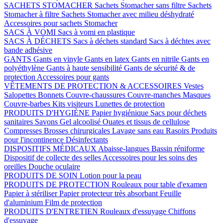
SACHETS STOMACHER
Sachets Stomacher sans filtre
Sachets
Stomacher à filtre
Sachets Stomacher avec milieu déshydraté
Accessoires pour sachets Stomacher
SACS À VOMI
Sacs à vomi en plastique
SACS À DÉCHETS
Sacs à déchets standard
Sacs à déchtes avec
bande adhésive
GANTS
Gants en vinyle
Gants en latex
Gants en nitrile
Gants en
polyéthylène
Gants à haute sensibilité
Gants de sécurité & de
protection
Accessoires pour gants
VÊTEMENTS DE PROTECTION & ACCESSOIRES
Vestes
Salopettes
Bonnets
Couvre-chaussures
Couvre-manches
Masques
Couvre-barbes
Kits visiteurs
Lunettes de protection
PRODUITS D'HYGIÈNE
Papier hygiénique
Sacs pour déchets
sanitaires
Savons
Gel alcoolisé
Ouates et tissus de cellulose
Compresses
Brosses chirurgicales
Lavage sans eau
Rasoirs
Produits
pour l'incontinence
Désinfectants
DISPOSITIFS MÉDICAUX
Abaisse-langues
Bassin réniforme
Dispositif de collecte des selles
Accessoires pour les soins des
oreilles
Douche oculaire
PRODUITS DE SOIN
Lotion pour la peau
PRODUITS DE PROTECTION
Rouleaux pour table d'examen
Papier à stériliser
Papier protecteur très absorbant
Feuille
d'aluminium
Film de protection
PRODUITS D'ENTRETIEN
Rouleaux d'essuyage
Chiffons
d'essuyage