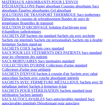
MATÉRIAUX ABSORBANTS POUR L'ENVOI
D'ÉCHANTILLONS
Papier absorbant
Coussins absorbants
Sacs
absorbants
Étagères absorbantes
Gel absorbant
SOLUTIONS DE TRANSPORT THERMIQUE
Sacs isothermes
Éléments & coussins de refroidissement
Bandes de suivi de
température
Bouteilles de transport
SOLUTION D'ARCHIVAGE
Solution d'archivage pour
échantillons pathologiques
SACHETS ZIP
Sachets zip standard
Sachets zip avec pochette
Sachets zip imprimés
Sachets zip personnalisés
Sachets zip à double
fermeture
Sachets stand-up
SACHETS COEX
Sachets coex standard
SACS POUR LES VÊTEMENTS DES PATIENTS
Sacs standard
pour les vêtements des patients
SACS MORTUAIRES
Sacs mortuaires standard
COLLECTEURS D'URINE
Collecteurs d'urine standard
Collecteurs d'urine pour pédiatrie
SACHETS D'ENVOI
Sachets à coussin d'air
Sachets avec rabat
autocollant
Sachets avec couche absorbante intégrée
SACHETS AVEC FERMETURE MÉTALLIQUE
Sachets avec fil
métallique intégré
Sachets à fermeture éclair
SACHETS POUR STÉRILISATION
Sachets standard pour
stérilisation
Sachets laminés
SACS AUTOCLAVABLES
Sacs autoclavables standard
Sacs
autoclavables imprimés
Désodorisant pour autoclave