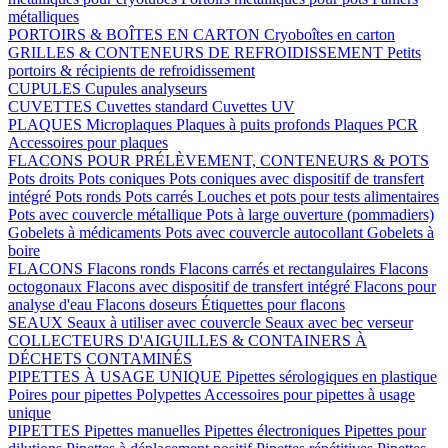
métalliques
PORTOIRS & BOÎTES EN CARTON
Cryoboîtes en carton
GRILLES & CONTENEURS DE REFROIDISSEMENT
Petits
portoirs & récipients de refroidissement
CUPULES
Cupules analyseurs
CUVETTES
Cuvettes standard
Cuvettes UV
PLAQUES
Microplaques
Plaques à puits profonds
Plaques PCR
Accessoires pour plaques
FLACONS POUR PRÉLÈVEMENT, CONTENEURS & POTS
Pots droits
Pots coniques
Pots coniques avec dispositif de transfert
intégré
Pots ronds
Pots carrés
Louches et pots pour tests alimentaires
Pots avec couvercle métallique
Pots à large ouverture (pommadiers)
Gobelets à médicaments
Pots avec couvercle autocollant
Gobelets à
boire
FLACONS
Flacons ronds
Flacons carrés et rectangulaires
Flacons
octogonaux
Flacons avec dispositif de transfert intégré
Flacons pour
analyse d'eau
Flacons doseurs
Étiquettes pour flacons
SEAUX
Seaux à utiliser avec couvercle
Seaux avec bec verseur
COLLECTEURS D'AIGUILLES & CONTAINERS À
DÉCHETS CONTAMINÉS
PIPETTES À USAGE UNIQUE
Pipettes sérologiques en plastique
Poires pour pipettes
Polypettes
Accessoires pour pipettes à usage
unique
PIPETTES
Pipettes manuelles
Pipettes électroniques
Pipettes pour