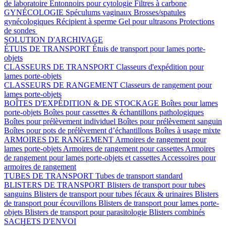
de laboratoire
Entonnoirs pour cytologie
Filtres à carbone
GYNÉCOLOGIE
Spéculums vaginaux
Brosses/spatules
gynécologiques
Récipient à sperme
Gel pour ultrasons
Protections
de sondes
SOLUTION D'ARCHIVAGE
ÉTUIS DE TRANSPORT
Étuis de transport pour lames porte-
objets
CLASSEURS DE TRANSPORT
Classeurs d'expédition pour
lames porte-objets
CLASSEURS DE RANGEMENT
Classeurs de rangement pour
lames porte-objets
BOÎTES D'EXPÉDITION & DE STOCKAGE
Boîtes pour lames
porte-objets
Boîtes pour cassettes & échantillons pathologiques
Boîtes pour prélèvement individuel
Boîtes pour prélèvement sanguin
Boîtes pour pots de prélèvement d’échantillons
Boîtes à usage mixte
ARMOIRES DE RANGEMENT
Armoires de rangement pour
lames porte-objets
Armoires de rangement pour cassettes
Armoires
de rangement pour lames porte-objets et cassettes
Accessoires pour
armoires de rangement
TUBES DE TRANSPORT
Tubes de transport standard
BLISTERS DE TRANSPORT
Blisters de transport pour tubes
sanguins
Blisters de transport pour tubes fécaux & urinaires
Blisters
de transport pour écouvillons
Blisters de transport pour lames porte-
objets
Blisters de transport pour parasitologie
Blisters combinés
SACHETS D'ENVOI