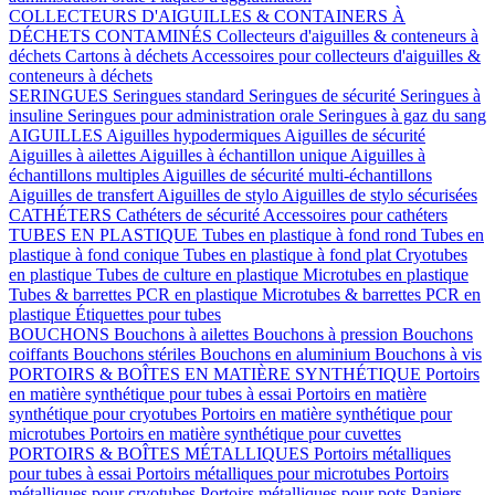
COLLECTEURS D'AIGUILLES & CONTAINERS À
DÉCHETS CONTAMINÉS
Collecteurs d'aiguilles & conteneurs à
déchets
Cartons à déchets
Accessoires pour collecteurs d'aiguilles &
conteneurs à déchets
SERINGUES
Seringues standard
Seringues de sécurité
Seringues à
insuline
Seringues pour administration orale
Seringues à gaz du sang
AIGUILLES
Aiguilles hypodermiques
Aiguilles de sécurité
Aiguilles à ailettes
Aiguilles à échantillon unique
Aiguilles à
échantillons multiples
Aiguilles de sécurité multi-échantillons
Aiguilles de transfert
Aiguilles de stylo
Aiguilles de stylo sécurisées
CATHÉTERS
Cathéters de sécurité
Accessoires pour cathéters
TUBES EN PLASTIQUE
Tubes en plastique à fond rond
Tubes en
plastique à fond conique
Tubes en plastique à fond plat
Cryotubes
en plastique
Tubes de culture en plastique
Microtubes en plastique
Tubes & barrettes PCR en plastique
Microtubes & barrettes PCR en
plastique
Étiquettes pour tubes
BOUCHONS
Bouchons à ailettes
Bouchons à pression
Bouchons
coiffants
Bouchons stériles
Bouchons en aluminium
Bouchons à vis
PORTOIRS & BOÎTES EN MATIÈRE SYNTHÉTIQUE
Portoirs
en matière synthétique pour tubes à essai
Portoirs en matière
synthétique pour cryotubes
Portoirs en matière synthétique pour
microtubes
Portoirs en matière synthétique pour cuvettes
PORTOIRS & BOÎTES MÉTALLIQUES
Portoirs métalliques
pour tubes à essai
Portoirs métalliques pour microtubes
Portoirs
métalliques pour cryotubes
Portoirs métalliques pour pots
Paniers