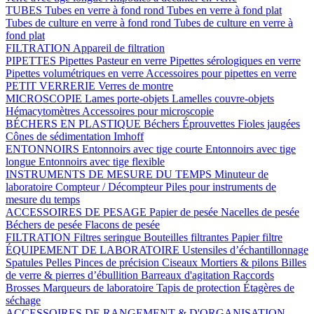
TUBES
Tubes en verre à fond rond
Tubes en verre à fond plat
Tubes de culture en verre à fond rond
Tubes de culture en verre à
fond plat
FILTRATION
Appareil de filtration
PIPETTES
Pipettes Pasteur en verre
Pipettes sérologiques en verre
Pipettes volumétriques en verre
Accessoires pour pipettes en verre
PETIT VERRERIE
Verres de montre
MICROSCOPIE
Lames porte-objets
Lamelles couvre-objets
Hémacytomètres
Accessoires pour microscopie
BÉCHERS EN PLASTIQUE
Béchers
Éprouvettes
Fioles jaugées
Cônes de sédimentation Imhoff
ENTONNOIRS
Entonnoirs avec tige courte
Entonnoirs avec tige
longue
Entonnoirs avec tige flexible
INSTRUMENTS DE MESURE DU TEMPS
Minuteur de
laboratoire
Compteur / Décompteur
Piles pour instruments de
mesure du temps
ACCESSOIRES DE PESAGE
Papier de pesée
Nacelles de pesée
Béchers de pesée
Flacons de pesée
FILTRATION
Filtres seringue
Bouteilles filtrantes
Papier filtre
ÉQUIPEMENT DE LABORATOIRE
Ustensiles d’échantillonnage
Spatules
Pelles
Pinces de précision
Ciseaux
Mortiers & pilons
Billes
de verre & pierres d’ébullition
Barreaux d'agitation
Raccords
Brosses
Marqueurs de laboratoire
Tapis de protection
Étagères de
séchage
ACCESSOIRES DE RANGEMENT & D'ORGANISATION