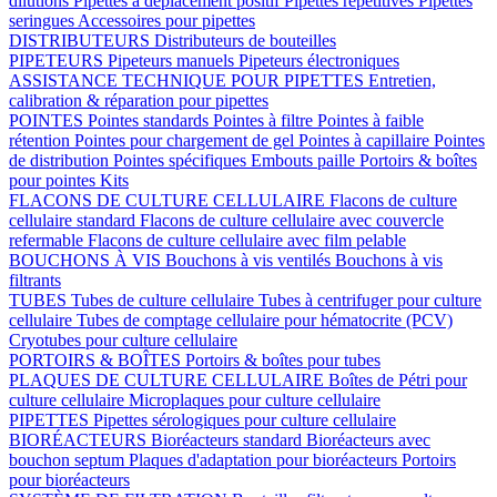
dilutions
Pipettes à déplacement positif
Pipettes répétitives
Pipettes
seringues
Accessoires pour pipettes
DISTRIBUTEURS
Distributeurs de bouteilles
PIPETEURS
Pipeteurs manuels
Pipeteurs électroniques
ASSISTANCE TECHNIQUE POUR PIPETTES
Entretien,
calibration & réparation pour pipettes
POINTES
Pointes standards
Pointes à filtre
Pointes à faible
rétention
Pointes pour chargement de gel
Pointes à capillaire
Pointes
de distribution
Pointes spécifiques
Embouts paille
Portoirs & boîtes
pour pointes
Kits
FLACONS DE CULTURE CELLULAIRE
Flacons de culture
cellulaire standard
Flacons de culture cellulaire avec couvercle
refermable
Flacons de culture cellulaire avec film pelable
BOUCHONS À VIS
Bouchons à vis ventilés
Bouchons à vis
filtrants
TUBES
Tubes de culture cellulaire
Tubes à centrifuger pour culture
cellulaire
Tubes de comptage cellulaire pour hématocrite (PCV)
Cryotubes pour culture cellulaire
PORTOIRS & BOÎTES
Portoirs & boîtes pour tubes
PLAQUES DE CULTURE CELLULAIRE
Boîtes de Pétri pour
culture cellulaire
Microplaques pour culture cellulaire
PIPETTES
Pipettes sérologiques pour culture cellulaire
BIORÉACTEURS
Bioréacteurs standard
Bioréacteurs avec
bouchon septum
Plaques d'adaptation pour bioréacteurs
Portoirs
pour bioréacteurs