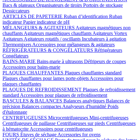
Bacs & plateaux
Organisateurs de tiroirs
Portoirs de stockage
Dessiccateurs
ARTICLES DE PAPETERIE
Ruban d’identification
Ruban
indicateur
Papier indicateur de pH
MÉLANGEURS & AGITATEURS
Agitateurs magnétiques non
chauffants
Agitateurs magnétiques chauffants
Agitateurs Vortex
Agitateurs
Agitateurs rotatifs / oscillants
Incubateurs à agitation
Thermomixers
Accessoires pour mélangeurs & agitateurs
RÉFRIGÉRATEURS & CONGÉLATEURS
Réfrigérateurs
Congélateurs
BAINS-MARIE
Bains-marie à ultrasons
Défripeurs de coupes
Accessoires pour bains-marie
PLAQUES CHAUFFANTES
Plaques chauffantes standard
Plaques chauffantes pour lames porte-objets
Accessoires pour
plaques chauffantes
PLAQUES DE REFROIDISSEMENT
Plaques de refroidissement
standard
Accessoires pour plaques de refroidissement
BASCULES & BALANCES
Balances analytiques
Balances de
précision
Balances compactes
Analyseurs d'humidité
Poids
d'étalonnage
CENTRIFUGEUSES
Microcentrifugeuses
Mini-centrifugeuses
Centrifugeuses de paillasse
Centrifugeuses sur pieds
Centrifugeuses
à hématocrite
Accessoires pour centrifugeuses
FOURS
Étuves de séchage
Accessories for ovens