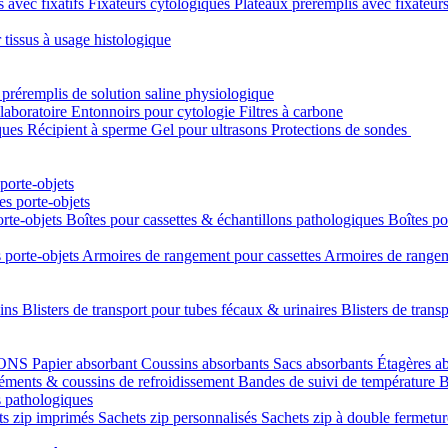
s avec fixatifs
Fixateurs cytologiques
Plateaux préremplis avec fixateur
 tissus à usage histologique
 préremplis de solution saline physiologique
laboratoire
Entonnoirs pour cytologie
Filtres à carbone
ques
Récipient à sperme
Gel pour ultrasons
Protections de sondes
porte-objets
s porte-objets
orte-objets
Boîtes pour cassettes & échantillons pathologiques
Boîtes po
 porte-objets
Armoires de rangement pour cassettes
Armoires de rangeme
uins
Blisters de transport pour tubes fécaux & urinaires
Blisters de trans
LONS
Papier absorbant
Coussins absorbants
Sacs absorbants
Étagères a
éments & coussins de refroidissement
Bandes de suivi de température
B
s pathologiques
ts zip imprimés
Sachets zip personnalisés
Sachets zip à double fermetu