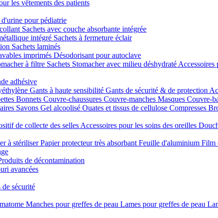
our les vêtements des patients
 d'urine pour pédiatrie
collant
Sachets avec couche absorbante intégrée
métallique intégré
Sachets à fermeture éclair
tion
Sachets laminés
lavables imprimés
Désodorisant pour autoclave
macher à filtre
Sachets Stomacher avec milieu déshydraté
Accessoires 
nde adhésive
yéthylène
Gants à haute sensibilité
Gants de sécurité & de protection
Ac
ettes
Bonnets
Couvre-chaussures
Couvre-manches
Masques
Couvre-b
taires
Savons
Gel alcoolisé
Ouates et tissus de cellulose
Compresses
Bro
sitif de collecte des selles
Accessoires pour les soins des oreilles
Douch
er à stériliser
Papier protecteur très absorbant
Feuille d'aluminium
Film 
age
Produits de décontamination
uri avancées
 de sécurité
rmatome
Manches pour greffes de peau
Lames pour greffes de peau
Lam