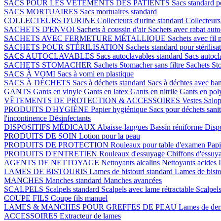
SACS POUR LES VÊTEMENTS DES PATIENTS
Sacs standard p
SACS MORTUAIRES
Sacs mortuaires standard
COLLECTEURS D'URINE
Collecteurs d'urine standard
Collecteurs
SACHETS D'ENVOI
Sachets à coussin d'air
Sachets avec rabat auto
SACHETS AVEC FERMETURE MÉTALLIQUE
Sachets avec fil 
SACHETS POUR STÉRILISATION
Sachets standard pour stérilisa
SACS AUTOCLAVABLES
Sacs autoclavables standard
Sacs autoc
SACHETS STOMACHER
Sachets Stomacher sans filtre
Sachets Sto
SACS À VOMI
Sacs à vomi en plastique
SACS À DÉCHETS
Sacs à déchets standard
Sacs à déchtes avec ba
GANTS
Gants en vinyle
Gants en latex
Gants en nitrile
Gants en pol
VÊTEMENTS DE PROTECTION & ACCESSOIRES
Vestes
Salop
PRODUITS D'HYGIÈNE
Papier hygiénique
Sacs pour déchets sani
l'incontinence
Désinfectants
DISPOSITIFS MÉDICAUX
Abaisse-langues
Bassin réniforme
Dispo
PRODUITS DE SOIN
Lotion pour la peau
PRODUITS DE PROTECTION
Rouleaux pour table d'examen
Papi
PRODUITS D'ENTRETIEN
Rouleaux d'essuyage
Chiffons d'essuy
AGENTS DE NETTOYAGE
Nettoyants alcalins
Nettoyants acides
LAMES DE BISTOURIS
Lames de bistouri standard
Lames de bisto
MANCHES
Manches standard
Manches avancées
SCALPELS
Scalpels standard
Scalpels avec lame rétractable
Scalpels
COUPE FILS
Coupe fils manuel
LAMES & MANCHES POUR GREFFES DE PEAU
Lames de de
ACCESSOIRES
Extracteur de lames