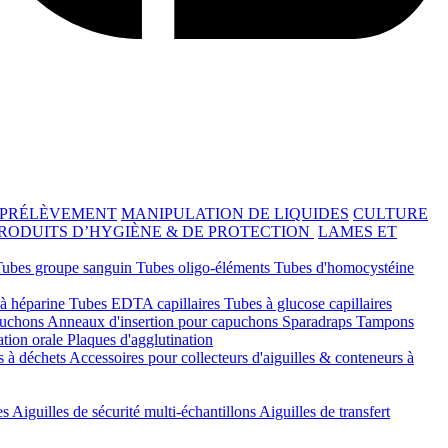
 PRÉLÈVEMENT
MANIPULATION DE LIQUIDES
CULTURE
RODUITS D’HYGIÈNE & DE PROTECTION
LAMES ET
Tubes groupe sanguin
Tubes oligo-éléments
Tubes d'homocystéine
 à héparine
Tubes EDTA capillaires
Tubes à glucose capillaires
ouchons
Anneaux d'insertion pour capuchons
Sparadraps
Tampons
ation orale
Plaques d'agglutination
s à déchets
Accessoires pour collecteurs d'aiguilles & conteneurs à
es
Aiguilles de sécurité multi-échantillons
Aiguilles de transfert