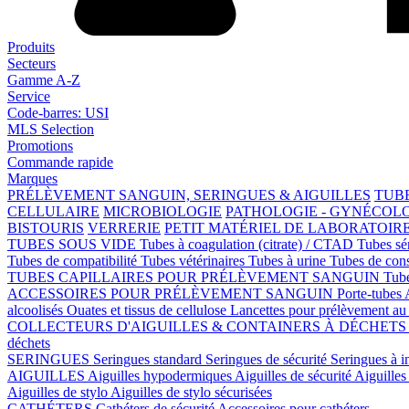
Produits
Secteurs
Gamme A-Z
Service
Code-barres: USI
MLS Selection
Promotions
Commande rapide
Marques
PRÉLÈVEMENT SANGUIN, SERINGUES & AIGUILLES
TUBE
CELLULAIRE
MICROBIOLOGIE
PATHOLOGIE - GYNÉCOL
BISTOURIS
VERRERIE
PETIT MATÉRIEL DE LABORATOIR
TUBES SOUS VIDE
Tubes à coagulation (citrate) / CTAD
Tubes s
Tubes de compatibilité
Tubes vétérinaires
Tubes à urine
Tubes de con
TUBES CAPILLAIRES POUR PRÉLÈVEMENT SANGUIN
Tube
ACCESSOIRES POUR PRÉLÈVEMENT SANGUIN
Porte-tubes
alcoolisés
Ouates et tissus de cellulose
Lancettes pour prélèvement au 
COLLECTEURS D'AIGUILLES & CONTAINERS À DÉCHET
déchets
SERINGUES
Seringues standard
Seringues de sécurité
Seringues à i
AIGUILLES
Aiguilles hypodermiques
Aiguilles de sécurité
Aiguilles 
Aiguilles de stylo
Aiguilles de stylo sécurisées
CATHÉTERS
Cathéters de sécurité
Accessoires pour cathéters