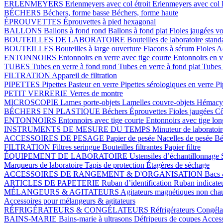
ERLENMEYERS
Erlenmeyers avec col étroit
Erlenmeyers avec col 
BÉCHERS
Béchers, forme basse
Béchers, forme haute
ÉPROUVETTES
Éprouvettes à pied hexagonal
BALLONS
Ballons à fond rond
Ballons à fond plat
Fioles jaugées v
BOUTEILLES DE LABORATOIRE
Bouteilles de laboratoire stan
BOUTEILLES
Bouteilles à large ouverture
Flacons à sérum
Fioles
Ac
ENTONNOIRS
Entonnoirs en verre avec tige courte
Entonnoirs en v
TUBES
Tubes en verre à fond rond
Tubes en verre à fond plat
Tubes 
FILTRATION
Appareil de filtration
PIPETTES
Pipettes Pasteur en verre
Pipettes sérologiques en verre
Pi
PETIT VERRERIE
Verres de montre
MICROSCOPIE
Lames porte-objets
Lamelles couvre-objets
Hémacy
BÉCHERS EN PLASTIQUE
Béchers
Éprouvettes
Fioles jaugées
Cô
ENTONNOIRS
Entonnoirs avec tige courte
Entonnoirs avec tige lo
INSTRUMENTS DE MESURE DU TEMPS
Minuteur de laboratoi
ACCESSOIRES DE PESAGE
Papier de pesée
Nacelles de pesée
Bé
FILTRATION
Filtres seringue
Bouteilles filtrantes
Papier filtre
ÉQUIPEMENT DE LABORATOIRE
Ustensiles d’échantillonnage
Marqueurs de laboratoire
Tapis de protection
Étagères de séchage
ACCESSOIRES DE RANGEMENT & D'ORGANISATION
Bacs 
ARTICLES DE PAPETERIE
Ruban d’identification
Ruban indicate
MÉLANGEURS & AGITATEURS
Agitateurs magnétiques non cha
Accessoires pour mélangeurs & agitateurs
RÉFRIGÉRATEURS & CONGÉLATEURS
Réfrigérateurs
Congéla
BAINS-MARIE
Bains-marie à ultrasons
Défripeurs de coupes
Access