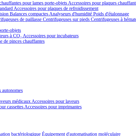
chauffantes pour lames porte-objets
Accessoires pour plaques chauffant
tandard
Accessoires pour plaques de refroidissement
ision
Balances compactes
Analyseurs d'humidité
Poids d'étalonnage
ifugeuses de paillasse
Centrifugeuses sur pieds
Centrifugeuses à hémat
porte-objets
teurs à CO₂
Accessoires pour incubateurs
e de pinces chauffantes
s autonomes
veurs médicaux
Accessoires pour laveurs
our cassettes
Accessoires pour imprimantes
ation bactériologique
Équipement d'automatisation moléculaire