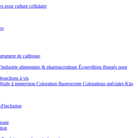
s pour culture cellulaire
rs
strument de calibrage
l'industrie alimentaire & pharmaceutique
Écouvillons floqués pour
bouchons à vis
Huile à immersion
Coloration fluorescente
Colorations spéciales
Kits
 d'inclusion
logie
tion