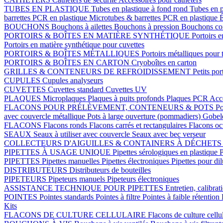
TUBES EN PLASTIQUE
Tubes en plastique à fond rond
Tubes en p
barrettes PCR en plastique
Microtubes & barrettes PCR en plastique
É
BOUCHONS
Bouchons à ailettes
Bouchons à pression
Bouchons coi
PORTOIRS & BOÎTES EN MATIÈRE SYNTHÉTIQUE
Portoirs e
Portoirs en matière synthétique pour cuvettes
PORTOIRS & BOÎTES MÉTALLIQUES
Portoirs métalliques pour 
PORTOIRS & BOÎTES EN CARTON
Cryoboîtes en carton
GRILLES & CONTENEURS DE REFROIDISSEMENT
Petits por
CUPULES
Cupules analyseurs
CUVETTES
Cuvettes standard
Cuvettes UV
PLAQUES
Microplaques
Plaques à puits profonds
Plaques PCR
Acce
FLACONS POUR PRÉLÈVEMENT, CONTENEURS & POTS
Po
avec couvercle métallique
Pots à large ouverture (pommadiers)
Gobel
FLACONS
Flacons ronds
Flacons carrés et rectangulaires
Flacons o
SEAUX
Seaux à utiliser avec couvercle
Seaux avec bec verseur
COLLECTEURS D'AIGUILLES & CONTAINERS À DÉCHET
PIPETTES À USAGE UNIQUE
Pipettes sérologiques en plastique
P
PIPETTES
Pipettes manuelles
Pipettes électroniques
Pipettes pour di
DISTRIBUTEURS
Distributeurs de bouteilles
PIPETEURS
Pipeteurs manuels
Pipeteurs électroniques
ASSISTANCE TECHNIQUE POUR PIPETTES
Entretien, calibrat
POINTES
Pointes standards
Pointes à filtre
Pointes à faible rétention
Kits
FLACONS DE CULTURE CELLULAIRE
Flacons de culture cellu