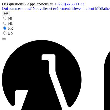
Des questions ? Appelez-nous au
+32 (0)56 53 11 33
Qui sommes-nous?
Nouvelles et événements
Devenir client
Médiath
FR
NL
NL
FR
EN