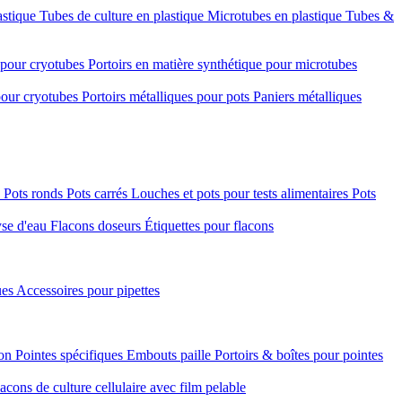
astique
Tubes de culture en plastique
Microtubes en plastique
Tubes &
e pour cryotubes
Portoirs en matière synthétique pour microtubes
 pour cryotubes
Portoirs métalliques pour pots
Paniers métalliques
é
Pots ronds
Pots carrés
Louches et pots pour tests alimentaires
Pots
yse d'eau
Flacons doseurs
Étiquettes pour flacons
ues
Accessoires pour pipettes
ion
Pointes spécifiques
Embouts paille
Portoirs & boîtes pour pointes
acons de culture cellulaire avec film pelable