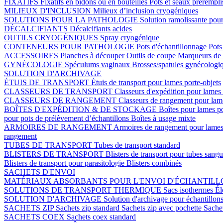
FIXATIFS
Fixatifs en bidons ou en bouteilles
Pots et seaux prérempli
MILIEUX D'INCLUSION
Milieux d’inclusion cryogéniques
SOLUTIONS POUR LA PATHOLOGIE
Solution ramolissante pour
DÉCALCIFIANTS
Décalcifiants acides
OUTILS CRYOGÉNIQUES
Spray cryogénique
CONTENEURS POUR PATHOLOGIE
Pots d'échantillonnage
Pots
ACCESSOIRES
Planches à découper
Outils de coupe
Marqueurs de 
GYNÉCOLOGIE
Spéculums vaginaux
Brosses/spatules gynécologi
SOLUTION D'ARCHIVAGE
ÉTUIS DE TRANSPORT
Étuis de transport pour lames porte-objets
CLASSEURS DE TRANSPORT
Classeurs d'expédition pour lames 
CLASSEURS DE RANGEMENT
Classeurs de rangement pour lame
BOÎTES D'EXPÉDITION & DE STOCKAGE
Boîtes pour lames p
pour pots de prélèvement d’échantillons
Boîtes à usage mixte
ARMOIRES DE RANGEMENT
Armoires de rangement pour lames
rangement
TUBES DE TRANSPORT
Tubes de transport standard
BLISTERS DE TRANSPORT
Blisters de transport pour tubes sang
Blisters de transport pour parasitologie
Blisters combinés
SACHETS D'ENVOI
MATÉRIAUX ABSORBANTS POUR L'ENVOI D'ÉCHANTIL
SOLUTIONS DE TRANSPORT THERMIQUE
Sacs isothermes
Él
SOLUTION D'ARCHIVAGE
Solution d'archivage pour échantillon
SACHETS ZIP
Sachets zip standard
Sachets zip avec pochette
Sache
SACHETS COEX
Sachets coex standard