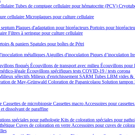
s
ellulaire
Tubes de comptage cellulaire pour hématocrite (PCV)
Cryotube
ure cellulaire
Microplaques pour culture cellulaire
n septum
Plaques d'adaptation pour bioréacteurs
Portoirs pour bioréacteu
laire
Filtres à seringue pour culture cellulaire
rtoirs & paniers
Spatules pour boîtes de Pétri
'inoculation métalliques
Aiguilles d'inoculation
Piques d’inoculation
In
villons floqués
Écouvillons de transport avec milieu
Écouvillons pour 
 médico-légale
Écouvillons spécifiques
tests COVID-19 / tests corona
Milieux sélectifs
Milieux d'enrichissement SARM
Tubes LBM vides & 
ration de May-Grünwald
Coloration de Papanicolaou
Solution tampon
ie
Cassettes de microbiopsie
Cassettes macro
Accessoires pour cassettes
 et dissolvant de paraffine
ations spéciales pour pathologie
Kits de coloration spéciales pour patho
nthétique
Cuves de coloration en verre
Accessoires pour cuves de colora
lles