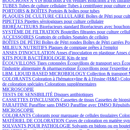
BOUCHONS À VIS
Bouchons à vis ventilés
Bouchons à vis filtrant
TUBES
Tubes de culture cellulaire
Tubes à centrifuger pour culture c
PORTOIRS & BOÎTES
Portoirs & boîtes pour tubes
PLAQUES DE CULTURE CELLULAIRE
Boîtes de Pétri pour cult
PIPETTES
Pipettes sérologiques pour culture cellulaire
BIORÉACTEURS
Bioréacteurs standard
Bioréacteurs avec boucho
SYSTÈME DE FILTRATION
Bouteilles filtrantes pour culture cellu
ACCESSOIRES
Grattoirs de cellules
Spatules de cellules
BOÎTES DE PÉTRI
Boîtes de Pétri rondes
Boîtes de Pétri carrées
Po
MILIEUX NUTRITIFS
Plaques de comptage prêtes à l'emploi
ANSES D'INOCULATION
Anses d'inoculation en plastique
Anses d
KITS POUR BACTÉRIOLOGIE
Kits de test
ÉCOUVILLONS
Tiges cotonnées
Écouvillons de transport secs
Écou
l'industrie alimentaire & pharmaceutique
Écouvillons pour l'expertise
LBM, LIQUID BASED MICROBIOLOGY
Collection & transport
COLORANTS
Coloration à l'hématoxyline & à l'éosine (H&E)
Colo
de coloration spéciales
Colorations supplémentaires
MICROSCOPIE
TESTS DE SENSIBILITÉ
Disques antibiotiques
CASSETTES D'INCLUSION
Cassettes de tissus
Cassettes de biops
PARAFFINE
Paraffine sans DMSO
Paraffine avec DMSO
Répulsifs
MICROSCOPIE
COLORANTS
Colorants pour marquage de cellules tissulaires
Color
MATÉRIEL DE COLORATION
Cuves de coloration en matière sy
SOLVANTS POUR PATHOLOGIE
Solvants en bidons ou en boutei