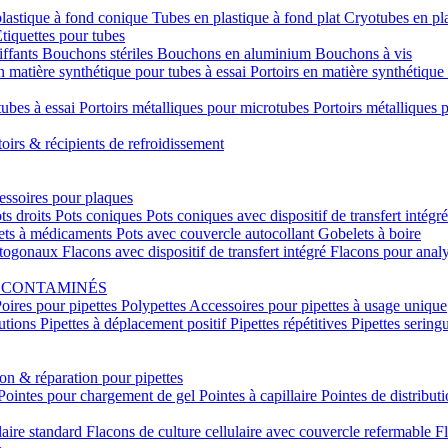
lastique à fond conique
Tubes en plastique à fond plat
Cryotubes en pl
tiquettes pour tubes
ffants
Bouchons stériles
Bouchons en aluminium
Bouchons à vis
n matière synthétique pour tubes à essai
Portoirs en matière synthétiqu
tubes à essai
Portoirs métalliques pour microtubes
Portoirs métalliques
toirs & récipients de refroidissement
ssoires pour plaques
ts droits
Pots coniques
Pots coniques avec dispositif de transfert intégr
ets à médicaments
Pots avec couvercle autocollant
Gobelets à boire
ctogonaux
Flacons avec dispositif de transfert intégré
Flacons pour anal
S CONTAMINÉS
oires pour pipettes
Polypettes
Accessoires pour pipettes à usage unique
lutions
Pipettes à déplacement positif
Pipettes répétitives
Pipettes sering
ion & réparation pour pipettes
Pointes pour chargement de gel
Pointes à capillaire
Pointes de distribut
laire standard
Flacons de culture cellulaire avec couvercle refermable
Fl