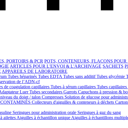
S, PORTOIRS & PCR
POTS, CONTENEURS, FLACONS POUR
OGIE
ARTICLES POUR L'ENVOI & L'ARCHIVAGE
SACHETS
P
E
APPAREILS DE LABORATOIRE
érum
Tubes héparinés
Tubes EDTA
Tubes sans additif
Tubes glycémie
servation de l’ADN-cf
s de coagulation capillaires
Tubes à sérum capillaires
Tubes capillaires
Adaptateur Luer
Tubes secondaires
Garrots
Capuchons à pression & b
niveau du doigt / talon
Compresses
Solution de glucose pour administr
S CONTAMINÉS
Collecteurs d'aiguilles & conteneurs à déchets
Carton
nsuline
Seringues pour administration orale
Seringues à gaz du sang
à ailettes
Aiguilles à échantillon unique
Aiguilles à échantillons multipl