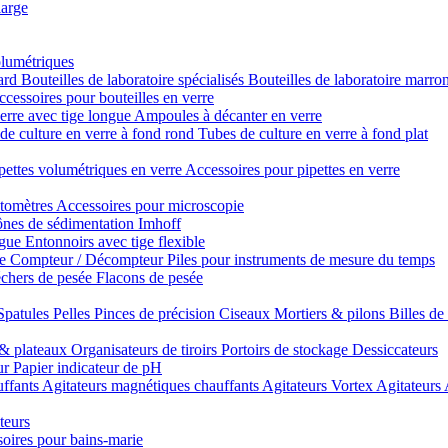
large
olumétriques
dard
Bouteilles de laboratoire spécialisés
Bouteilles de laboratoire marro
cessoires pour bouteilles en verre
erre avec tige longue
Ampoules à décanter en verre
de culture en verre à fond rond
Tubes de culture en verre à fond plat
pettes volumétriques en verre
Accessoires pour pipettes en verre
tomètres
Accessoires pour microscopie
nes de sédimentation Imhoff
ngue
Entonnoirs avec tige flexible
re
Compteur / Décompteur
Piles pour instruments de mesure du temps
chers de pesée
Flacons de pesée
Spatules
Pelles
Pinces de précision
Ciseaux
Mortiers & pilons
Billes de
& plateaux
Organisateurs de tiroirs
Portoirs de stockage
Dessiccateurs
ur
Papier indicateur de pH
uffants
Agitateurs magnétiques chauffants
Agitateurs Vortex
Agitateurs
teurs
oires pour bains-marie