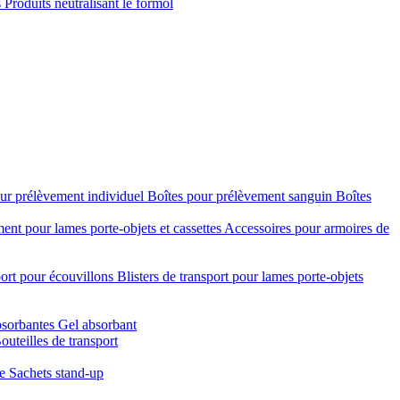
s
Produits neutralisant le formol
ur prélèvement individuel
Boîtes pour prélèvement sanguin
Boîtes
nt pour lames porte-objets et cassettes
Accessoires pour armoires de
port pour écouvillons
Blisters de transport pour lames porte-objets
bsorbantes
Gel absorbant
outeilles de transport
re
Sachets stand-up