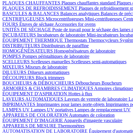
PLAQUES CHAUFFANTES
Plaques chauffantes standard
Plaques 
PLAQUES DE REFROIDISSEMENT
Plaques de refroidissement s
BASCULES & BALANCES
Balances analytiques
Balances de préc
CENTRIFUGEUSES
Microcentrifugeuses
Mini-centrifugeuses
Centr
FOURS
Étuves de séchage
Accessories for ovens
UNITÉS DE SÉCHAGE
Poste de travail pour le séchage des lames 
INCUBATEURS
Incubateurs de laboratoire
Mini-incubateurs
Incuba
ÉQUIPEMENT THERMIQUE
Thermostats
Thermocycleurs
Systèm
DISTRIBUTEURS
Distributeurs de paraffine
HOMOGÉNÉISATEURS
Homogénéisateurs de laboratoire
POMPES
Pompes péristaltiques de laboratoire
SCELLEURS
Scelleuses manuelles
Scelleuses semi-automatiques
MIXEURS
Mixeurs de laboratoire
DILUEURS
Dilueurs automatiques
DÉCOUPEURS
Block trimmers
BOUCHEURS & DÉBOUCHEURS
Déboucheurs
Boucheurs
ARMOIRES & CHAMBRES CLIMATIQUES
Armoires climatique
ÉQUIPEMENT D'ASPIRATION
Hottes à flux
LAVEURS AUTOMATIQUES
Laveurs de verrerie de laboratoire
La
IMPRIMANTES
Imprimantes pour lames porte-objets
Imprimantes p
LAMPES UV
Lampes UV portatives
Lampes de remplacement UV
APPAREILS DE COLORATION
Automates de coloration
ÉQUIPEMENT D’IMAGERIE
Appareils d'imagerie vasculaire
APPAREILS DE MESURE
Thermomètres
AUTOMATISATION DE LABORATOIRE
Équipement d'automatis