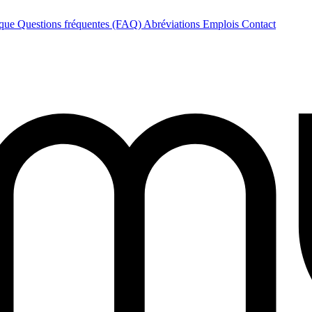
èque
Questions fréquentes (FAQ)
Abréviations
Emplois
Contact