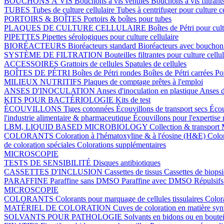
BOUCHONS À VIS
Bouchons à vis ventilés
Bouchons à vis filtrant
TUBES
Tubes de culture cellulaire
Tubes à centrifuger pour culture c
PORTOIRS & BOÎTES
Portoirs & boîtes pour tubes
PLAQUES DE CULTURE CELLULAIRE
Boîtes de Pétri pour cult
PIPETTES
Pipettes sérologiques pour culture cellulaire
BIORÉACTEURS
Bioréacteurs standard
Bioréacteurs avec boucho
SYSTÈME DE FILTRATION
Bouteilles filtrantes pour culture cellu
ACCESSOIRES
Grattoirs de cellules
Spatules de cellules
BOÎTES DE PÉTRI
Boîtes de Pétri rondes
Boîtes de Pétri carrées
Po
MILIEUX NUTRITIFS
Plaques de comptage prêtes à l'emploi
ANSES D'INOCULATION
Anses d'inoculation en plastique
Anses d
KITS POUR BACTÉRIOLOGIE
Kits de test
ÉCOUVILLONS
Tiges cotonnées
Écouvillons de transport secs
Écou
l'industrie alimentaire & pharmaceutique
Écouvillons pour l'expertise
LBM, LIQUID BASED MICROBIOLOGY
Collection & transport
COLORANTS
Coloration à l'hématoxyline & à l'éosine (H&E)
Colo
de coloration spéciales
Colorations supplémentaires
MICROSCOPIE
TESTS DE SENSIBILITÉ
Disques antibiotiques
CASSETTES D'INCLUSION
Cassettes de tissus
Cassettes de biops
PARAFFINE
Paraffine sans DMSO
Paraffine avec DMSO
Répulsifs
MICROSCOPIE
COLORANTS
Colorants pour marquage de cellules tissulaires
Color
MATÉRIEL DE COLORATION
Cuves de coloration en matière sy
SOLVANTS POUR PATHOLOGIE
Solvants en bidons ou en boutei