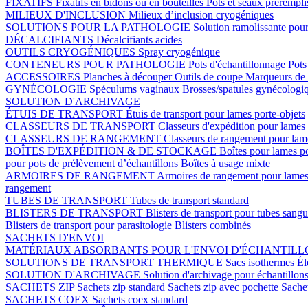
FIXATIFS
Fixatifs en bidons ou en bouteilles
Pots et seaux prérempli
MILIEUX D'INCLUSION
Milieux d’inclusion cryogéniques
SOLUTIONS POUR LA PATHOLOGIE
Solution ramolissante pour
DÉCALCIFIANTS
Décalcifiants acides
OUTILS CRYOGÉNIQUES
Spray cryogénique
CONTENEURS POUR PATHOLOGIE
Pots d'échantillonnage
Pots
ACCESSOIRES
Planches à découper
Outils de coupe
Marqueurs de 
GYNÉCOLOGIE
Spéculums vaginaux
Brosses/spatules gynécologi
SOLUTION D'ARCHIVAGE
ÉTUIS DE TRANSPORT
Étuis de transport pour lames porte-objets
CLASSEURS DE TRANSPORT
Classeurs d'expédition pour lames 
CLASSEURS DE RANGEMENT
Classeurs de rangement pour lame
BOÎTES D'EXPÉDITION & DE STOCKAGE
Boîtes pour lames p
pour pots de prélèvement d’échantillons
Boîtes à usage mixte
ARMOIRES DE RANGEMENT
Armoires de rangement pour lames
rangement
TUBES DE TRANSPORT
Tubes de transport standard
BLISTERS DE TRANSPORT
Blisters de transport pour tubes sang
Blisters de transport pour parasitologie
Blisters combinés
SACHETS D'ENVOI
MATÉRIAUX ABSORBANTS POUR L'ENVOI D'ÉCHANTIL
SOLUTIONS DE TRANSPORT THERMIQUE
Sacs isothermes
Él
SOLUTION D'ARCHIVAGE
Solution d'archivage pour échantillon
SACHETS ZIP
Sachets zip standard
Sachets zip avec pochette
Sache
SACHETS COEX
Sachets coex standard