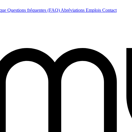
èque
Questions fréquentes (FAQ)
Abréviations
Emplois
Contact