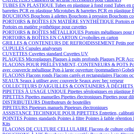
TUBES EN PLASTIQUE
Tubes en plastique à fond rond
Tubes en p
barrettes PCR en plastique
Microtubes & barrettes PCR en plastique
É
BOUCHONS
Bouchons à ailettes
Bouchons à pression
Bouchons coi
PORTOIRS & BOÎTES EN MATIÈRE SYNTHÉTIQUE
Portoirs e
Portoirs en matière synthétique pour cuvettes
PORTOIRS & BOÎTES MÉTALLIQUES
Portoirs métalliques pour 
PORTOIRS & BOÎTES EN CARTON
Cryoboîtes en carton
GRILLES & CONTENEURS DE REFROIDISSEMENT
Petits por
CUPULES
Cupules analyseurs
CUVETTES
Cuvettes standard
Cuvettes UV
PLAQUES
Microplaques
Plaques à puits profonds
Plaques PCR
Acce
FLACONS POUR PRÉLÈVEMENT, CONTENEURS & POTS
Po
avec couvercle métallique
Pots à large ouverture (pommadiers)
Gobel
FLACONS
Flacons ronds
Flacons carrés et rectangulaires
Flacons o
SEAUX
Seaux à utiliser avec couvercle
Seaux avec bec verseur
COLLECTEURS D'AIGUILLES & CONTAINERS À DÉCHET
PIPETTES À USAGE UNIQUE
Pipettes sérologiques en plastique
P
PIPETTES
Pipettes manuelles
Pipettes électroniques
Pipettes pour di
DISTRIBUTEURS
Distributeurs de bouteilles
PIPETEURS
Pipeteurs manuels
Pipeteurs électroniques
ASSISTANCE TECHNIQUE POUR PIPETTES
Entretien, calibrat
POINTES
Pointes standards
Pointes à filtre
Pointes à faible rétention
Kits
FLACONS DE CULTURE CELLULAIRE
Flacons de culture cellu