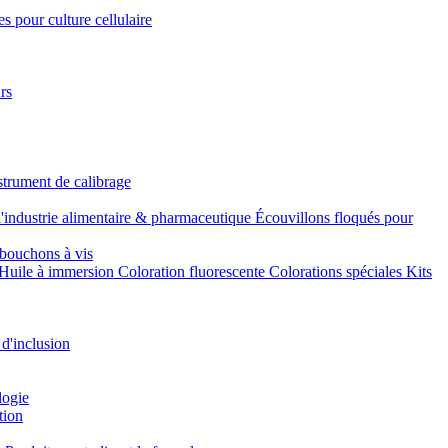
s pour culture cellulaire
rs
strument de calibrage
l'industrie alimentaire & pharmaceutique
Écouvillons floqués pour
bouchons à vis
Huile à immersion
Coloration fluorescente
Colorations spéciales
Kits
 d'inclusion
logie
tion