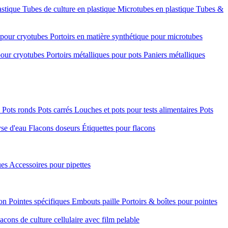
astique
Tubes de culture en plastique
Microtubes en plastique
Tubes &
e pour cryotubes
Portoirs en matière synthétique pour microtubes
 pour cryotubes
Portoirs métalliques pour pots
Paniers métalliques
é
Pots ronds
Pots carrés
Louches et pots pour tests alimentaires
Pots
yse d'eau
Flacons doseurs
Étiquettes pour flacons
ues
Accessoires pour pipettes
ion
Pointes spécifiques
Embouts paille
Portoirs & boîtes pour pointes
acons de culture cellulaire avec film pelable