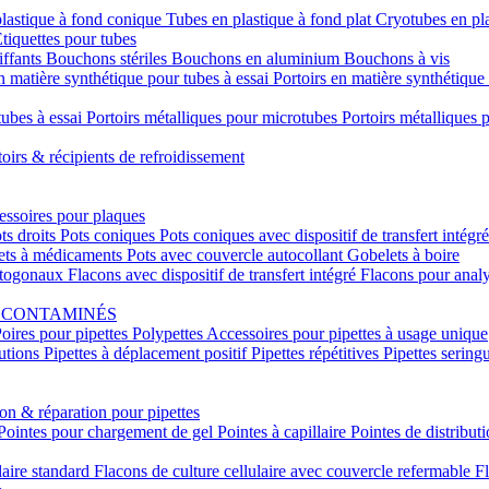
lastique à fond conique
Tubes en plastique à fond plat
Cryotubes en pl
tiquettes pour tubes
ffants
Bouchons stériles
Bouchons en aluminium
Bouchons à vis
n matière synthétique pour tubes à essai
Portoirs en matière synthétiqu
tubes à essai
Portoirs métalliques pour microtubes
Portoirs métalliques
toirs & récipients de refroidissement
ssoires pour plaques
ts droits
Pots coniques
Pots coniques avec dispositif de transfert intégr
ets à médicaments
Pots avec couvercle autocollant
Gobelets à boire
ctogonaux
Flacons avec dispositif de transfert intégré
Flacons pour anal
S CONTAMINÉS
oires pour pipettes
Polypettes
Accessoires pour pipettes à usage unique
lutions
Pipettes à déplacement positif
Pipettes répétitives
Pipettes sering
ion & réparation pour pipettes
Pointes pour chargement de gel
Pointes à capillaire
Pointes de distribut
laire standard
Flacons de culture cellulaire avec couvercle refermable
Fl