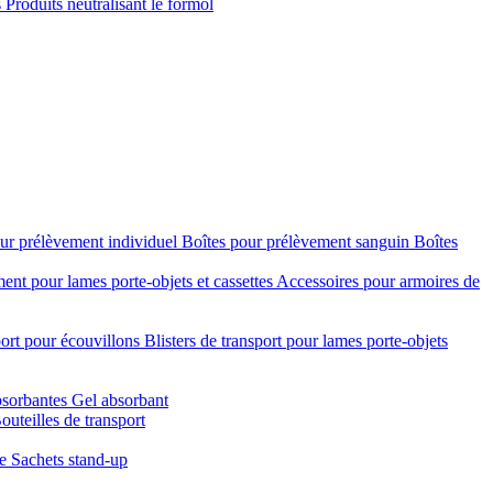
s
Produits neutralisant le formol
ur prélèvement individuel
Boîtes pour prélèvement sanguin
Boîtes
nt pour lames porte-objets et cassettes
Accessoires pour armoires de
port pour écouvillons
Blisters de transport pour lames porte-objets
bsorbantes
Gel absorbant
outeilles de transport
re
Sachets stand-up