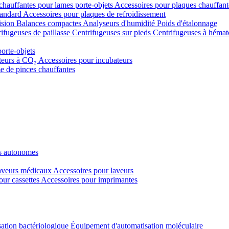
chauffantes pour lames porte-objets
Accessoires pour plaques chauffant
tandard
Accessoires pour plaques de refroidissement
ision
Balances compactes
Analyseurs d'humidité
Poids d'étalonnage
ifugeuses de paillasse
Centrifugeuses sur pieds
Centrifugeuses à hémat
porte-objets
teurs à CO₂
Accessoires pour incubateurs
e de pinces chauffantes
s autonomes
veurs médicaux
Accessoires pour laveurs
our cassettes
Accessoires pour imprimantes
ation bactériologique
Équipement d'automatisation moléculaire