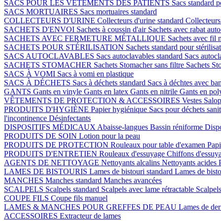
SACS POUR LES VÊTEMENTS DES PATIENTS
Sacs standard p
SACS MORTUAIRES
Sacs mortuaires standard
COLLECTEURS D'URINE
Collecteurs d'urine standard
Collecteurs
SACHETS D'ENVOI
Sachets à coussin d'air
Sachets avec rabat auto
SACHETS AVEC FERMETURE MÉTALLIQUE
Sachets avec fil 
SACHETS POUR STÉRILISATION
Sachets standard pour stérilisa
SACS AUTOCLAVABLES
Sacs autoclavables standard
Sacs autoc
SACHETS STOMACHER
Sachets Stomacher sans filtre
Sachets Sto
SACS À VOMI
Sacs à vomi en plastique
SACS À DÉCHETS
Sacs à déchets standard
Sacs à déchtes avec ba
GANTS
Gants en vinyle
Gants en latex
Gants en nitrile
Gants en pol
VÊTEMENTS DE PROTECTION & ACCESSOIRES
Vestes
Salop
PRODUITS D'HYGIÈNE
Papier hygiénique
Sacs pour déchets sani
l'incontinence
Désinfectants
DISPOSITIFS MÉDICAUX
Abaisse-langues
Bassin réniforme
Dispo
PRODUITS DE SOIN
Lotion pour la peau
PRODUITS DE PROTECTION
Rouleaux pour table d'examen
Papi
PRODUITS D'ENTRETIEN
Rouleaux d'essuyage
Chiffons d'essuy
AGENTS DE NETTOYAGE
Nettoyants alcalins
Nettoyants acides
LAMES DE BISTOURIS
Lames de bistouri standard
Lames de bisto
MANCHES
Manches standard
Manches avancées
SCALPELS
Scalpels standard
Scalpels avec lame rétractable
Scalpels
COUPE FILS
Coupe fils manuel
LAMES & MANCHES POUR GREFFES DE PEAU
Lames de de
ACCESSOIRES
Extracteur de lames