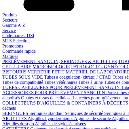
Produits
Secteurs
Gamme A-Z
Service
Code-barres: USI
MLS Selection
Promotions
Commande rapide
Marques
PRÉLÈVEMENT SANGUIN, SERINGUES & AIGUILLES
TUBE
CELLULAIRE
MICROBIOLOGIE
PATHOLOGIE - GYNÉCOL
BISTOURIS
VERRERIE
PETIT MATÉRIEL DE LABORATOIR
TUBES SOUS VIDE
Tubes à coagulation (citrate) / CTAD
Tubes s
Tubes de compatibilité
Tubes vétérinaires
Tubes à urine
Tubes de con
TUBES CAPILLAIRES POUR PRÉLÈVEMENT SANGUIN
Tube
ACCESSOIRES POUR PRÉLÈVEMENT SANGUIN
Porte-tubes
alcoolisés
Ouates et tissus de cellulose
Lancettes pour prélèvement au 
COLLECTEURS D'AIGUILLES & CONTAINERS À DÉCHET
déchets
SERINGUES
Seringues standard
Seringues de sécurité
Seringues à i
AIGUILLES
Aiguilles hypodermiques
Aiguilles de sécurité
Aiguilles 
Aiguilles de stylo
Aiguilles de stylo sécurisées
CATHÉTERS
Cathéters de sécurité
Accessoires pour cathéters