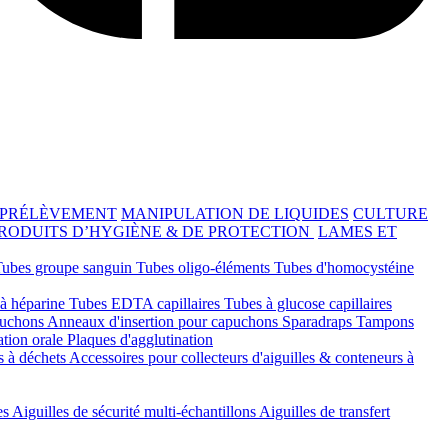
 PRÉLÈVEMENT
MANIPULATION DE LIQUIDES
CULTURE
RODUITS D’HYGIÈNE & DE PROTECTION
LAMES ET
Tubes groupe sanguin
Tubes oligo-éléments
Tubes d'homocystéine
 à héparine
Tubes EDTA capillaires
Tubes à glucose capillaires
ouchons
Anneaux d'insertion pour capuchons
Sparadraps
Tampons
ation orale
Plaques d'agglutination
s à déchets
Accessoires pour collecteurs d'aiguilles & conteneurs à
es
Aiguilles de sécurité multi-échantillons
Aiguilles de transfert