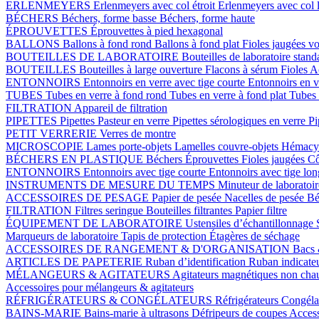
ERLENMEYERS
Erlenmeyers avec col étroit
Erlenmeyers avec col 
BÉCHERS
Béchers, forme basse
Béchers, forme haute
ÉPROUVETTES
Éprouvettes à pied hexagonal
BALLONS
Ballons à fond rond
Ballons à fond plat
Fioles jaugées v
BOUTEILLES DE LABORATOIRE
Bouteilles de laboratoire stan
BOUTEILLES
Bouteilles à large ouverture
Flacons à sérum
Fioles
Ac
ENTONNOIRS
Entonnoirs en verre avec tige courte
Entonnoirs en v
TUBES
Tubes en verre à fond rond
Tubes en verre à fond plat
Tubes 
FILTRATION
Appareil de filtration
PIPETTES
Pipettes Pasteur en verre
Pipettes sérologiques en verre
Pi
PETIT VERRERIE
Verres de montre
MICROSCOPIE
Lames porte-objets
Lamelles couvre-objets
Hémacy
BÉCHERS EN PLASTIQUE
Béchers
Éprouvettes
Fioles jaugées
Cô
ENTONNOIRS
Entonnoirs avec tige courte
Entonnoirs avec tige lo
INSTRUMENTS DE MESURE DU TEMPS
Minuteur de laboratoi
ACCESSOIRES DE PESAGE
Papier de pesée
Nacelles de pesée
Bé
FILTRATION
Filtres seringue
Bouteilles filtrantes
Papier filtre
ÉQUIPEMENT DE LABORATOIRE
Ustensiles d’échantillonnage
Marqueurs de laboratoire
Tapis de protection
Étagères de séchage
ACCESSOIRES DE RANGEMENT & D'ORGANISATION
Bacs 
ARTICLES DE PAPETERIE
Ruban d’identification
Ruban indicate
MÉLANGEURS & AGITATEURS
Agitateurs magnétiques non cha
Accessoires pour mélangeurs & agitateurs
RÉFRIGÉRATEURS & CONGÉLATEURS
Réfrigérateurs
Congéla
BAINS-MARIE
Bains-marie à ultrasons
Défripeurs de coupes
Access