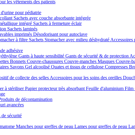
our les vêtements des patients
 d'urine pour pédiatrie
collant
Sachets avec couche absorbante intégrée
métallique intégré
Sachets à fermeture éclair
tion
Sachets laminés
lavables imprimés
Désodorisant pour autoclave
macher à filtre
Sachets Stomacher avec milieu déshydraté
Accessoires 
nde adhésive
yéthylène
Gants à haute sensibilité
Gants de sécurité & de protection
Ac
ettes
Bonnets
Couvre-chaussures
Couvre-manches
Masques
Couvre-b
taires
Savons
Gel alcoolisé
Ouates et tissus de cellulose
Compresses
Bro
sitif de collecte des selles
Accessoires pour les soins des oreilles
Douch
er à stériliser
Papier protecteur très absorbant
Feuille d'aluminium
Film 
age
Produits de décontamination
uri avancées
 de sécurité
rmatome
Manches pour greffes de peau
Lames pour greffes de peau
Lam