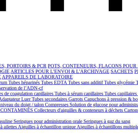
S, PORTOIRS & PCR
POTS, CONTENEURS, FLACONS POUR
OGIE
ARTICLES POUR L'ENVOI & L'ARCHIVAGE
SACHETS
P
E
APPAREILS DE LABORATOIRE
érum
Tubes héparinés
Tubes EDTA
Tubes sans additif
Tubes glycémie
servation de l’ADN-cf
s de coagulation capillaires
Tubes à sérum capillaires
Tubes capillaires
Adaptateur Luer
Tubes secondaires
Garrots
Capuchons à pression & b
niveau du doigt / talon
Compresses
Solution de glucose pour administr
S CONTAMINÉS
Collecteurs d'aiguilles & conteneurs à déchets
Carton
nsuline
Seringues pour administration orale
Seringues à gaz du sang
à ailettes
Aiguilles à échantillon unique
Aiguilles à échantillons multipl