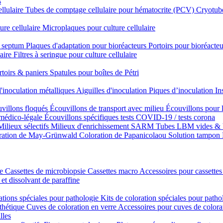
s
ellulaire
Tubes de comptage cellulaire pour hématocrite (PCV)
Cryotube
ure cellulaire
Microplaques pour culture cellulaire
n septum
Plaques d'adaptation pour bioréacteurs
Portoirs pour bioréacteu
laire
Filtres à seringue pour culture cellulaire
rtoirs & paniers
Spatules pour boîtes de Pétri
'inoculation métalliques
Aiguilles d'inoculation
Piques d’inoculation
In
villons floqués
Écouvillons de transport avec milieu
Écouvillons pour 
 médico-légale
Écouvillons spécifiques
tests COVID-19 / tests corona
Milieux sélectifs
Milieux d'enrichissement SARM
Tubes LBM vides & 
ration de May-Grünwald
Coloration de Papanicolaou
Solution tampon
ie
Cassettes de microbiopsie
Cassettes macro
Accessoires pour cassettes
 et dissolvant de paraffine
ations spéciales pour pathologie
Kits de coloration spéciales pour patho
nthétique
Cuves de coloration en verre
Accessoires pour cuves de colora
lles