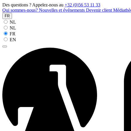
Des questions ? Appelez-nous au
+32 (0)56 53 11 33
Qui sommes-nous?
Nouvelles et événements
Devenir client
Médiath
FR
NL
NL
FR
EN