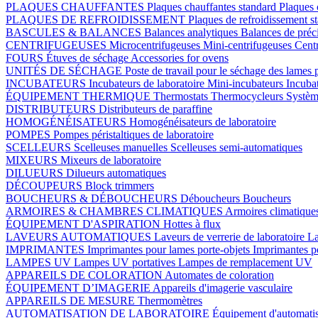
PLAQUES CHAUFFANTES
Plaques chauffantes standard
Plaques 
PLAQUES DE REFROIDISSEMENT
Plaques de refroidissement s
BASCULES & BALANCES
Balances analytiques
Balances de préc
CENTRIFUGEUSES
Microcentrifugeuses
Mini-centrifugeuses
Centr
FOURS
Étuves de séchage
Accessories for ovens
UNITÉS DE SÉCHAGE
Poste de travail pour le séchage des lames 
INCUBATEURS
Incubateurs de laboratoire
Mini-incubateurs
Incuba
ÉQUIPEMENT THERMIQUE
Thermostats
Thermocycleurs
Systèm
DISTRIBUTEURS
Distributeurs de paraffine
HOMOGÉNÉISATEURS
Homogénéisateurs de laboratoire
POMPES
Pompes péristaltiques de laboratoire
SCELLEURS
Scelleuses manuelles
Scelleuses semi-automatiques
MIXEURS
Mixeurs de laboratoire
DILUEURS
Dilueurs automatiques
DÉCOUPEURS
Block trimmers
BOUCHEURS & DÉBOUCHEURS
Déboucheurs
Boucheurs
ARMOIRES & CHAMBRES CLIMATIQUES
Armoires climatique
ÉQUIPEMENT D'ASPIRATION
Hottes à flux
LAVEURS AUTOMATIQUES
Laveurs de verrerie de laboratoire
La
IMPRIMANTES
Imprimantes pour lames porte-objets
Imprimantes p
LAMPES UV
Lampes UV portatives
Lampes de remplacement UV
APPAREILS DE COLORATION
Automates de coloration
ÉQUIPEMENT D’IMAGERIE
Appareils d'imagerie vasculaire
APPAREILS DE MESURE
Thermomètres
AUTOMATISATION DE LABORATOIRE
Équipement d'automatis