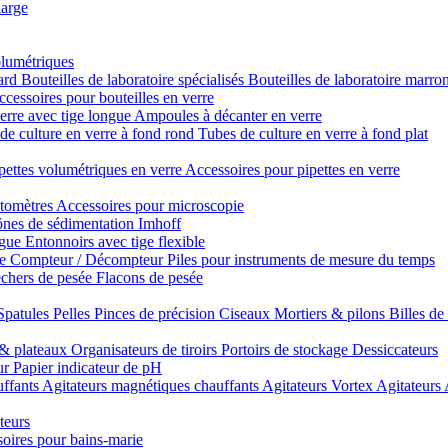
large
olumétriques
dard
Bouteilles de laboratoire spécialisés
Bouteilles de laboratoire marro
cessoires pour bouteilles en verre
erre avec tige longue
Ampoules à décanter en verre
de culture en verre à fond rond
Tubes de culture en verre à fond plat
pettes volumétriques en verre
Accessoires pour pipettes en verre
tomètres
Accessoires pour microscopie
nes de sédimentation Imhoff
ngue
Entonnoirs avec tige flexible
re
Compteur / Décompteur
Piles pour instruments de mesure du temps
chers de pesée
Flacons de pesée
Spatules
Pelles
Pinces de précision
Ciseaux
Mortiers & pilons
Billes de
& plateaux
Organisateurs de tiroirs
Portoirs de stockage
Dessiccateurs
ur
Papier indicateur de pH
uffants
Agitateurs magnétiques chauffants
Agitateurs Vortex
Agitateurs
teurs
oires pour bains-marie