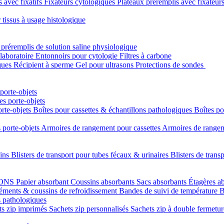
s avec fixatifs
Fixateurs cytologiques
Plateaux préremplis avec fixateur
 tissus à usage histologique
 préremplis de solution saline physiologique
laboratoire
Entonnoirs pour cytologie
Filtres à carbone
ques
Récipient à sperme
Gel pour ultrasons
Protections de sondes
porte-objets
s porte-objets
orte-objets
Boîtes pour cassettes & échantillons pathologiques
Boîtes po
 porte-objets
Armoires de rangement pour cassettes
Armoires de rangeme
uins
Blisters de transport pour tubes fécaux & urinaires
Blisters de trans
LONS
Papier absorbant
Coussins absorbants
Sacs absorbants
Étagères a
éments & coussins de refroidissement
Bandes de suivi de température
B
s pathologiques
ts zip imprimés
Sachets zip personnalisés
Sachets zip à double fermetu