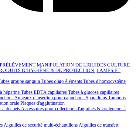
 PRÉLÈVEMENT
MANIPULATION DE LIQUIDES
CULTURE
RODUITS D’HYGIÈNE & DE PROTECTION
LAMES ET
Tubes groupe sanguin
Tubes oligo-éléments
Tubes d'homocystéine
 à héparine
Tubes EDTA capillaires
Tubes à glucose capillaires
ouchons
Anneaux d'insertion pour capuchons
Sparadraps
Tampons
ation orale
Plaques d'agglutination
s à déchets
Accessoires pour collecteurs d'aiguilles & conteneurs à
es
Aiguilles de sécurité multi-échantillons
Aiguilles de transfert