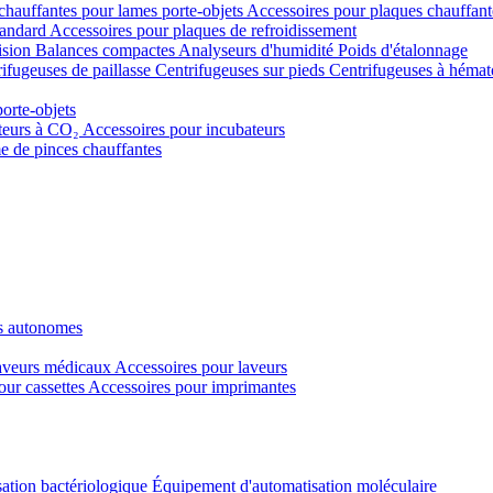
chauffantes pour lames porte-objets
Accessoires pour plaques chauffant
tandard
Accessoires pour plaques de refroidissement
ision
Balances compactes
Analyseurs d'humidité
Poids d'étalonnage
ifugeuses de paillasse
Centrifugeuses sur pieds
Centrifugeuses à hémat
porte-objets
teurs à CO₂
Accessoires pour incubateurs
e de pinces chauffantes
s autonomes
veurs médicaux
Accessoires pour laveurs
our cassettes
Accessoires pour imprimantes
ation bactériologique
Équipement d'automatisation moléculaire