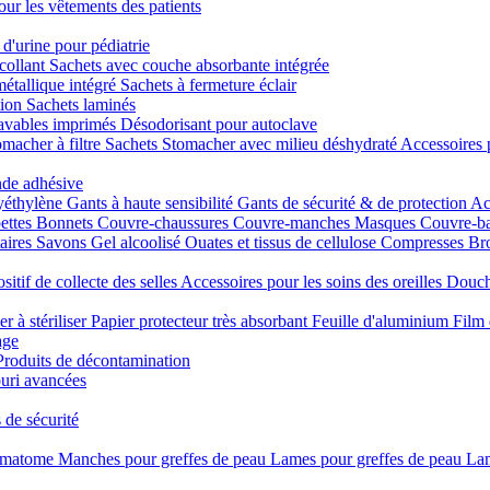
our les vêtements des patients
 d'urine pour pédiatrie
collant
Sachets avec couche absorbante intégrée
métallique intégré
Sachets à fermeture éclair
tion
Sachets laminés
lavables imprimés
Désodorisant pour autoclave
macher à filtre
Sachets Stomacher avec milieu déshydraté
Accessoires 
nde adhésive
yéthylène
Gants à haute sensibilité
Gants de sécurité & de protection
Ac
ettes
Bonnets
Couvre-chaussures
Couvre-manches
Masques
Couvre-b
taires
Savons
Gel alcoolisé
Ouates et tissus de cellulose
Compresses
Bro
sitif de collecte des selles
Accessoires pour les soins des oreilles
Douch
er à stériliser
Papier protecteur très absorbant
Feuille d'aluminium
Film 
age
Produits de décontamination
uri avancées
 de sécurité
rmatome
Manches pour greffes de peau
Lames pour greffes de peau
Lam