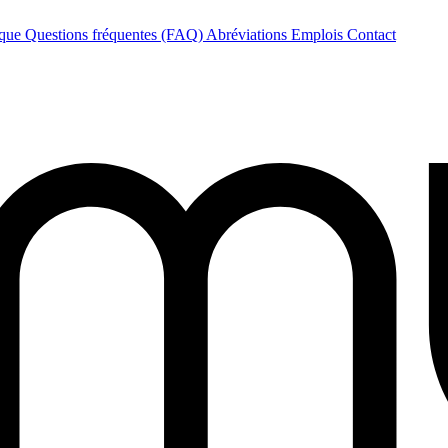
èque
Questions fréquentes (FAQ)
Abréviations
Emplois
Contact