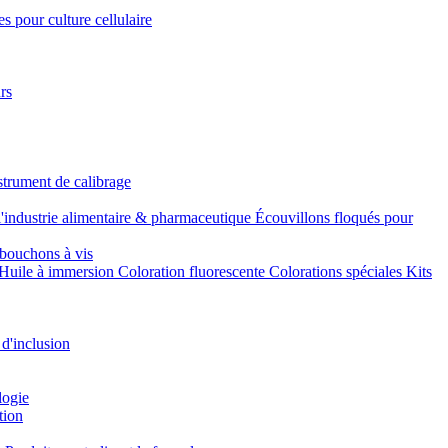
s pour culture cellulaire
rs
strument de calibrage
l'industrie alimentaire & pharmaceutique
Écouvillons floqués pour
bouchons à vis
Huile à immersion
Coloration fluorescente
Colorations spéciales
Kits
 d'inclusion
logie
tion