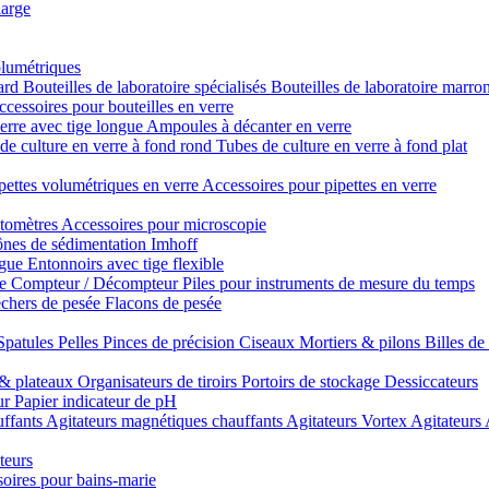
large
olumétriques
dard
Bouteilles de laboratoire spécialisés
Bouteilles de laboratoire marro
cessoires pour bouteilles en verre
erre avec tige longue
Ampoules à décanter en verre
de culture en verre à fond rond
Tubes de culture en verre à fond plat
pettes volumétriques en verre
Accessoires pour pipettes en verre
tomètres
Accessoires pour microscopie
nes de sédimentation Imhoff
ngue
Entonnoirs avec tige flexible
re
Compteur / Décompteur
Piles pour instruments de mesure du temps
chers de pesée
Flacons de pesée
Spatules
Pelles
Pinces de précision
Ciseaux
Mortiers & pilons
Billes de
& plateaux
Organisateurs de tiroirs
Portoirs de stockage
Dessiccateurs
ur
Papier indicateur de pH
uffants
Agitateurs magnétiques chauffants
Agitateurs Vortex
Agitateurs
teurs
oires pour bains-marie