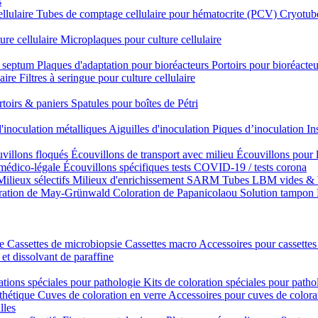
s
ellulaire
Tubes de comptage cellulaire pour hématocrite (PCV)
Cryotube
ure cellulaire
Microplaques pour culture cellulaire
n septum
Plaques d'adaptation pour bioréacteurs
Portoirs pour bioréacteu
laire
Filtres à seringue pour culture cellulaire
rtoirs & paniers
Spatules pour boîtes de Pétri
'inoculation métalliques
Aiguilles d'inoculation
Piques d’inoculation
In
villons floqués
Écouvillons de transport avec milieu
Écouvillons pour 
 médico-légale
Écouvillons spécifiques
tests COVID-19 / tests corona
Milieux sélectifs
Milieux d'enrichissement SARM
Tubes LBM vides & 
ration de May-Grünwald
Coloration de Papanicolaou
Solution tampon
ie
Cassettes de microbiopsie
Cassettes macro
Accessoires pour cassettes
 et dissolvant de paraffine
ations spéciales pour pathologie
Kits de coloration spéciales pour patho
nthétique
Cuves de coloration en verre
Accessoires pour cuves de colora
lles