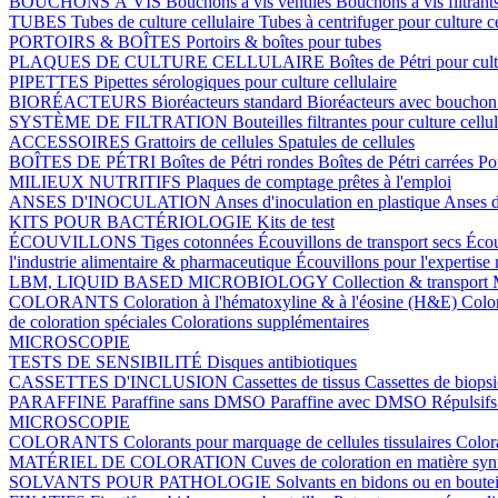
BOUCHONS À VIS
Bouchons à vis ventilés
Bouchons à vis filtrant
TUBES
Tubes de culture cellulaire
Tubes à centrifuger pour culture c
PORTOIRS & BOÎTES
Portoirs & boîtes pour tubes
PLAQUES DE CULTURE CELLULAIRE
Boîtes de Pétri pour cult
PIPETTES
Pipettes sérologiques pour culture cellulaire
BIORÉACTEURS
Bioréacteurs standard
Bioréacteurs avec boucho
SYSTÈME DE FILTRATION
Bouteilles filtrantes pour culture cellu
ACCESSOIRES
Grattoirs de cellules
Spatules de cellules
BOÎTES DE PÉTRI
Boîtes de Pétri rondes
Boîtes de Pétri carrées
Po
MILIEUX NUTRITIFS
Plaques de comptage prêtes à l'emploi
ANSES D'INOCULATION
Anses d'inoculation en plastique
Anses d
KITS POUR BACTÉRIOLOGIE
Kits de test
ÉCOUVILLONS
Tiges cotonnées
Écouvillons de transport secs
Écou
l'industrie alimentaire & pharmaceutique
Écouvillons pour l'expertise
LBM, LIQUID BASED MICROBIOLOGY
Collection & transport
COLORANTS
Coloration à l'hématoxyline & à l'éosine (H&E)
Colo
de coloration spéciales
Colorations supplémentaires
MICROSCOPIE
TESTS DE SENSIBILITÉ
Disques antibiotiques
CASSETTES D'INCLUSION
Cassettes de tissus
Cassettes de biops
PARAFFINE
Paraffine sans DMSO
Paraffine avec DMSO
Répulsifs
MICROSCOPIE
COLORANTS
Colorants pour marquage de cellules tissulaires
Color
MATÉRIEL DE COLORATION
Cuves de coloration en matière sy
SOLVANTS POUR PATHOLOGIE
Solvants en bidons ou en boutei