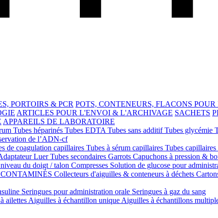
S, PORTOIRS & PCR
POTS, CONTENEURS, FLACONS POUR
OGIE
ARTICLES POUR L'ENVOI & L'ARCHIVAGE
SACHETS
P
E
APPAREILS DE LABORATOIRE
érum
Tubes héparinés
Tubes EDTA
Tubes sans additif
Tubes glycémie
servation de l’ADN-cf
s de coagulation capillaires
Tubes à sérum capillaires
Tubes capillaires
Adaptateur Luer
Tubes secondaires
Garrots
Capuchons à pression & b
niveau du doigt / talon
Compresses
Solution de glucose pour administr
S CONTAMINÉS
Collecteurs d'aiguilles & conteneurs à déchets
Carton
nsuline
Seringues pour administration orale
Seringues à gaz du sang
à ailettes
Aiguilles à échantillon unique
Aiguilles à échantillons multipl