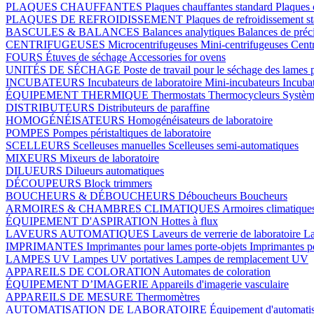
PLAQUES CHAUFFANTES
Plaques chauffantes standard
Plaques 
PLAQUES DE REFROIDISSEMENT
Plaques de refroidissement s
BASCULES & BALANCES
Balances analytiques
Balances de préc
CENTRIFUGEUSES
Microcentrifugeuses
Mini-centrifugeuses
Centr
FOURS
Étuves de séchage
Accessories for ovens
UNITÉS DE SÉCHAGE
Poste de travail pour le séchage des lames 
INCUBATEURS
Incubateurs de laboratoire
Mini-incubateurs
Incuba
ÉQUIPEMENT THERMIQUE
Thermostats
Thermocycleurs
Systèm
DISTRIBUTEURS
Distributeurs de paraffine
HOMOGÉNÉISATEURS
Homogénéisateurs de laboratoire
POMPES
Pompes péristaltiques de laboratoire
SCELLEURS
Scelleuses manuelles
Scelleuses semi-automatiques
MIXEURS
Mixeurs de laboratoire
DILUEURS
Dilueurs automatiques
DÉCOUPEURS
Block trimmers
BOUCHEURS & DÉBOUCHEURS
Déboucheurs
Boucheurs
ARMOIRES & CHAMBRES CLIMATIQUES
Armoires climatique
ÉQUIPEMENT D'ASPIRATION
Hottes à flux
LAVEURS AUTOMATIQUES
Laveurs de verrerie de laboratoire
La
IMPRIMANTES
Imprimantes pour lames porte-objets
Imprimantes p
LAMPES UV
Lampes UV portatives
Lampes de remplacement UV
APPAREILS DE COLORATION
Automates de coloration
ÉQUIPEMENT D’IMAGERIE
Appareils d'imagerie vasculaire
APPAREILS DE MESURE
Thermomètres
AUTOMATISATION DE LABORATOIRE
Équipement d'automatis