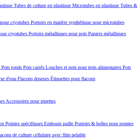
astique
Tubes de culture en plastique
Microtubes en plastique
Tubes &
e pour cryotubes
Portoirs en matière synthétique pour microtubes
 pour cryotubes
Portoirs métalliques pour pots
Paniers métalliques
é
Pots ronds
Pots carrés
Louches et pots pour tests alimentaires
Pots
yse d'eau
Flacons doseurs
Étiquettes pour flacons
ues
Accessoires pour pipettes
ion
Pointes spécifiques
Embouts paille
Portoirs & boîtes pour pointes
acons de culture cellulaire avec film pelable