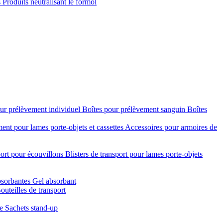
s
Produits neutralisant le formol
ur prélèvement individuel
Boîtes pour prélèvement sanguin
Boîtes
nt pour lames porte-objets et cassettes
Accessoires pour armoires de
port pour écouvillons
Blisters de transport pour lames porte-objets
bsorbantes
Gel absorbant
outeilles de transport
re
Sachets stand-up