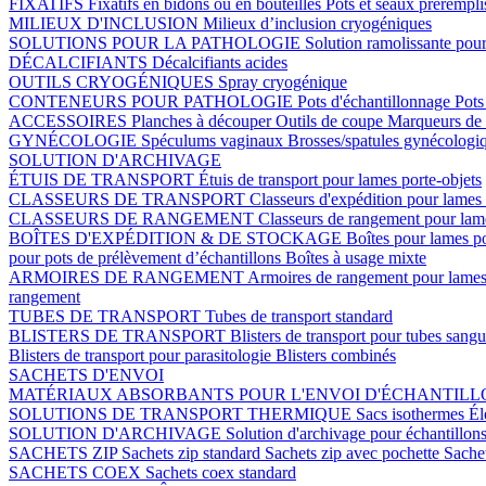
FIXATIFS
Fixatifs en bidons ou en bouteilles
Pots et seaux prérempli
MILIEUX D'INCLUSION
Milieux d’inclusion cryogéniques
SOLUTIONS POUR LA PATHOLOGIE
Solution ramolissante pour
DÉCALCIFIANTS
Décalcifiants acides
OUTILS CRYOGÉNIQUES
Spray cryogénique
CONTENEURS POUR PATHOLOGIE
Pots d'échantillonnage
Pots
ACCESSOIRES
Planches à découper
Outils de coupe
Marqueurs de 
GYNÉCOLOGIE
Spéculums vaginaux
Brosses/spatules gynécologi
SOLUTION D'ARCHIVAGE
ÉTUIS DE TRANSPORT
Étuis de transport pour lames porte-objets
CLASSEURS DE TRANSPORT
Classeurs d'expédition pour lames 
CLASSEURS DE RANGEMENT
Classeurs de rangement pour lame
BOÎTES D'EXPÉDITION & DE STOCKAGE
Boîtes pour lames p
pour pots de prélèvement d’échantillons
Boîtes à usage mixte
ARMOIRES DE RANGEMENT
Armoires de rangement pour lames
rangement
TUBES DE TRANSPORT
Tubes de transport standard
BLISTERS DE TRANSPORT
Blisters de transport pour tubes sang
Blisters de transport pour parasitologie
Blisters combinés
SACHETS D'ENVOI
MATÉRIAUX ABSORBANTS POUR L'ENVOI D'ÉCHANTIL
SOLUTIONS DE TRANSPORT THERMIQUE
Sacs isothermes
Él
SOLUTION D'ARCHIVAGE
Solution d'archivage pour échantillon
SACHETS ZIP
Sachets zip standard
Sachets zip avec pochette
Sache
SACHETS COEX
Sachets coex standard