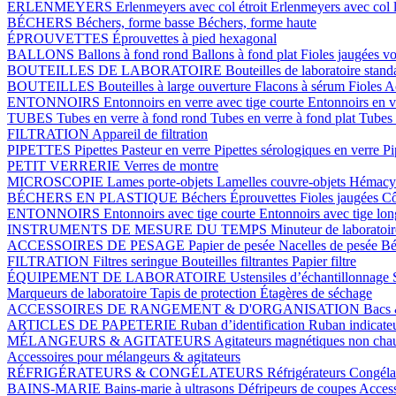
ERLENMEYERS
Erlenmeyers avec col étroit
Erlenmeyers avec col 
BÉCHERS
Béchers, forme basse
Béchers, forme haute
ÉPROUVETTES
Éprouvettes à pied hexagonal
BALLONS
Ballons à fond rond
Ballons à fond plat
Fioles jaugées v
BOUTEILLES DE LABORATOIRE
Bouteilles de laboratoire stan
BOUTEILLES
Bouteilles à large ouverture
Flacons à sérum
Fioles
Ac
ENTONNOIRS
Entonnoirs en verre avec tige courte
Entonnoirs en v
TUBES
Tubes en verre à fond rond
Tubes en verre à fond plat
Tubes 
FILTRATION
Appareil de filtration
PIPETTES
Pipettes Pasteur en verre
Pipettes sérologiques en verre
Pi
PETIT VERRERIE
Verres de montre
MICROSCOPIE
Lames porte-objets
Lamelles couvre-objets
Hémacy
BÉCHERS EN PLASTIQUE
Béchers
Éprouvettes
Fioles jaugées
Cô
ENTONNOIRS
Entonnoirs avec tige courte
Entonnoirs avec tige lo
INSTRUMENTS DE MESURE DU TEMPS
Minuteur de laboratoi
ACCESSOIRES DE PESAGE
Papier de pesée
Nacelles de pesée
Bé
FILTRATION
Filtres seringue
Bouteilles filtrantes
Papier filtre
ÉQUIPEMENT DE LABORATOIRE
Ustensiles d’échantillonnage
Marqueurs de laboratoire
Tapis de protection
Étagères de séchage
ACCESSOIRES DE RANGEMENT & D'ORGANISATION
Bacs 
ARTICLES DE PAPETERIE
Ruban d’identification
Ruban indicate
MÉLANGEURS & AGITATEURS
Agitateurs magnétiques non cha
Accessoires pour mélangeurs & agitateurs
RÉFRIGÉRATEURS & CONGÉLATEURS
Réfrigérateurs
Congéla
BAINS-MARIE
Bains-marie à ultrasons
Défripeurs de coupes
Access