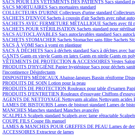
SACS POUR LES VÊTEMENTS DES PATIENTS
Sacs standard p
SACS MORTUAIRES
Sacs mortuaires standard
COLLECTEURS D'URINE
Collecteurs d'urine standard
Collecteurs
SACHETS D'ENVOI
Sachets à coussin d'air
Sachets avec rabat auto
SACHETS AVEC FERMETURE MÉTALLIQUE
Sachets avec fil 
SACHETS POUR STÉRILISATION
Sachets standard pour stérilisa
SACS AUTOCLAVABLES
Sacs autoclavables standard
Sacs autoc
SACHETS STOMACHER
Sachets Stomacher sans filtre
Sachets Sto
SACS À VOMI
Sacs à vomi en plastique
SACS À DÉCHETS
Sacs à déchets standard
Sacs à déchtes avec ba
GANTS
Gants en vinyle
Gants en latex
Gants en nitrile
Gants en pol
VÊTEMENTS DE PROTECTION & ACCESSOIRES
Vestes
Salop
PRODUITS D'HYGIÈNE
Papier hygiénique
Sacs pour déchets sani
l'incontinence
Désinfectants
DISPOSITIFS MÉDICAUX
Abaisse-langues
Bassin réniforme
Dispo
PRODUITS DE SOIN
Lotion pour la peau
PRODUITS DE PROTECTION
Rouleaux pour table d'examen
Papi
PRODUITS D'ENTRETIEN
Rouleaux d'essuyage
Chiffons d'essuy
AGENTS DE NETTOYAGE
Nettoyants alcalins
Nettoyants acides
LAMES DE BISTOURIS
Lames de bistouri standard
Lames de bisto
MANCHES
Manches standard
Manches avancées
SCALPELS
Scalpels standard
Scalpels avec lame rétractable
Scalpels
COUPE FILS
Coupe fils manuel
LAMES & MANCHES POUR GREFFES DE PEAU
Lames de de
ACCESSOIRES
Extracteur de lames