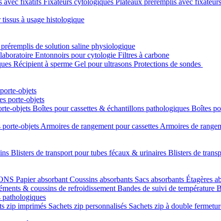
s avec fixatifs
Fixateurs cytologiques
Plateaux préremplis avec fixateur
 tissus à usage histologique
 préremplis de solution saline physiologique
laboratoire
Entonnoirs pour cytologie
Filtres à carbone
ques
Récipient à sperme
Gel pour ultrasons
Protections de sondes
porte-objets
s porte-objets
orte-objets
Boîtes pour cassettes & échantillons pathologiques
Boîtes po
 porte-objets
Armoires de rangement pour cassettes
Armoires de rangeme
uins
Blisters de transport pour tubes fécaux & urinaires
Blisters de trans
LONS
Papier absorbant
Coussins absorbants
Sacs absorbants
Étagères a
éments & coussins de refroidissement
Bandes de suivi de température
B
s pathologiques
ts zip imprimés
Sachets zip personnalisés
Sachets zip à double fermetu