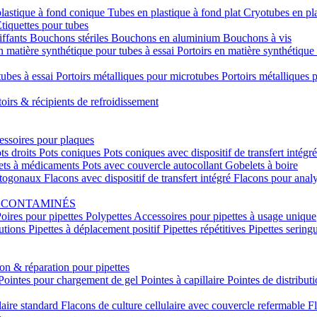
lastique à fond conique
Tubes en plastique à fond plat
Cryotubes en pl
tiquettes pour tubes
ffants
Bouchons stériles
Bouchons en aluminium
Bouchons à vis
n matière synthétique pour tubes à essai
Portoirs en matière synthétiqu
tubes à essai
Portoirs métalliques pour microtubes
Portoirs métalliques
toirs & récipients de refroidissement
ssoires pour plaques
ts droits
Pots coniques
Pots coniques avec dispositif de transfert intégr
ets à médicaments
Pots avec couvercle autocollant
Gobelets à boire
ctogonaux
Flacons avec dispositif de transfert intégré
Flacons pour anal
S CONTAMINÉS
oires pour pipettes
Polypettes
Accessoires pour pipettes à usage unique
lutions
Pipettes à déplacement positif
Pipettes répétitives
Pipettes sering
ion & réparation pour pipettes
Pointes pour chargement de gel
Pointes à capillaire
Pointes de distribut
laire standard
Flacons de culture cellulaire avec couvercle refermable
Fl