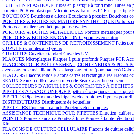
TUBES EN PLASTIQUE
Tubes en plastique à fond rond
Tubes en p
barrettes PCR en plastique
Microtubes & barrettes PCR en plastique
É
BOUCHONS
Bouchons à ailettes
Bouchons à pression
Bouchons coi
PORTOIRS & BOÎTES EN MATIÈRE SYNTHÉTIQUE
Portoirs e
Portoirs en matière synthétique pour cuvettes
PORTOIRS & BOÎTES MÉTALLIQUES
Portoirs métalliques pour 
PORTOIRS & BOÎTES EN CARTON
Cryoboîtes en carton
GRILLES & CONTENEURS DE REFROIDISSEMENT
Petits por
CUPULES
Cupules analyseurs
CUVETTES
Cuvettes standard
Cuvettes UV
PLAQUES
Microplaques
Plaques à puits profonds
Plaques PCR
Acce
FLACONS POUR PRÉLÈVEMENT, CONTENEURS & POTS
Po
avec couvercle métallique
Pots à large ouverture (pommadiers)
Gobel
FLACONS
Flacons ronds
Flacons carrés et rectangulaires
Flacons o
SEAUX
Seaux à utiliser avec couvercle
Seaux avec bec verseur
COLLECTEURS D'AIGUILLES & CONTAINERS À DÉCHET
PIPETTES À USAGE UNIQUE
Pipettes sérologiques en plastique
P
PIPETTES
Pipettes manuelles
Pipettes électroniques
Pipettes pour di
DISTRIBUTEURS
Distributeurs de bouteilles
PIPETEURS
Pipeteurs manuels
Pipeteurs électroniques
ASSISTANCE TECHNIQUE POUR PIPETTES
Entretien, calibrat
POINTES
Pointes standards
Pointes à filtre
Pointes à faible rétention
Kits
FLACONS DE CULTURE CELLULAIRE
Flacons de culture cellu