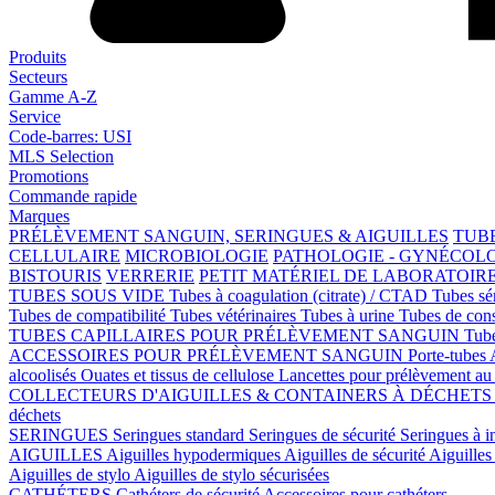
Produits
Secteurs
Gamme A-Z
Service
Code-barres: USI
MLS Selection
Promotions
Commande rapide
Marques
PRÉLÈVEMENT SANGUIN, SERINGUES & AIGUILLES
TUBE
CELLULAIRE
MICROBIOLOGIE
PATHOLOGIE - GYNÉCOL
BISTOURIS
VERRERIE
PETIT MATÉRIEL DE LABORATOIR
TUBES SOUS VIDE
Tubes à coagulation (citrate) / CTAD
Tubes s
Tubes de compatibilité
Tubes vétérinaires
Tubes à urine
Tubes de con
TUBES CAPILLAIRES POUR PRÉLÈVEMENT SANGUIN
Tube
ACCESSOIRES POUR PRÉLÈVEMENT SANGUIN
Porte-tubes
alcoolisés
Ouates et tissus de cellulose
Lancettes pour prélèvement au 
COLLECTEURS D'AIGUILLES & CONTAINERS À DÉCHET
déchets
SERINGUES
Seringues standard
Seringues de sécurité
Seringues à i
AIGUILLES
Aiguilles hypodermiques
Aiguilles de sécurité
Aiguilles 
Aiguilles de stylo
Aiguilles de stylo sécurisées
CATHÉTERS
Cathéters de sécurité
Accessoires pour cathéters