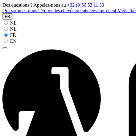
Des questions ? Appelez-nous au
+32 (0)56 53 11 33
Qui sommes-nous?
Nouvelles et événements
Devenir client
Médiath
FR
NL
NL
FR
EN