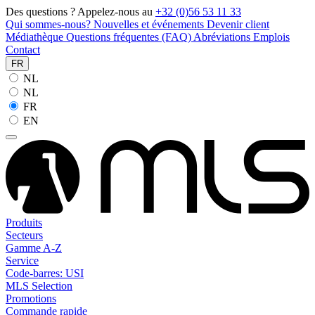
Des questions ? Appelez-nous au
+32 (0)56 53 11 33
Qui sommes-nous?
Nouvelles et événements
Devenir client
Médiathèque
Questions fréquentes (FAQ)
Abréviations
Emplois
Contact
FR
NL
NL
FR
EN
Produits
Secteurs
Gamme A-Z
Service
Code-barres: USI
MLS Selection
Promotions
Commande rapide