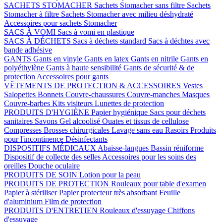
SACHETS STOMACHER
Sachets Stomacher sans filtre
Sachets
Stomacher à filtre
Sachets Stomacher avec milieu déshydraté
Accessoires pour sachets Stomacher
SACS À VOMI
Sacs à vomi en plastique
SACS À DÉCHETS
Sacs à déchets standard
Sacs à déchtes avec
bande adhésive
GANTS
Gants en vinyle
Gants en latex
Gants en nitrile
Gants en
polyéthylène
Gants à haute sensibilité
Gants de sécurité & de
protection
Accessoires pour gants
VÊTEMENTS DE PROTECTION & ACCESSOIRES
Vestes
Salopettes
Bonnets
Couvre-chaussures
Couvre-manches
Masques
Couvre-barbes
Kits visiteurs
Lunettes de protection
PRODUITS D'HYGIÈNE
Papier hygiénique
Sacs pour déchets
sanitaires
Savons
Gel alcoolisé
Ouates et tissus de cellulose
Compresses
Brosses chirurgicales
Lavage sans eau
Rasoirs
Produits
pour l'incontinence
Désinfectants
DISPOSITIFS MÉDICAUX
Abaisse-langues
Bassin réniforme
Dispositif de collecte des selles
Accessoires pour les soins des
oreilles
Douche oculaire
PRODUITS DE SOIN
Lotion pour la peau
PRODUITS DE PROTECTION
Rouleaux pour table d'examen
Papier à stériliser
Papier protecteur très absorbant
Feuille
d'aluminium
Film de protection
PRODUITS D'ENTRETIEN
Rouleaux d'essuyage
Chiffons
d'essuyage