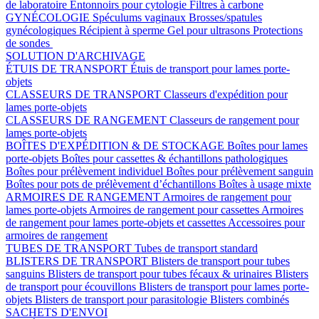
de laboratoire
Entonnoirs pour cytologie
Filtres à carbone
GYNÉCOLOGIE
Spéculums vaginaux
Brosses/spatules
gynécologiques
Récipient à sperme
Gel pour ultrasons
Protections
de sondes
SOLUTION D'ARCHIVAGE
ÉTUIS DE TRANSPORT
Étuis de transport pour lames porte-
objets
CLASSEURS DE TRANSPORT
Classeurs d'expédition pour
lames porte-objets
CLASSEURS DE RANGEMENT
Classeurs de rangement pour
lames porte-objets
BOÎTES D'EXPÉDITION & DE STOCKAGE
Boîtes pour lames
porte-objets
Boîtes pour cassettes & échantillons pathologiques
Boîtes pour prélèvement individuel
Boîtes pour prélèvement sanguin
Boîtes pour pots de prélèvement d’échantillons
Boîtes à usage mixte
ARMOIRES DE RANGEMENT
Armoires de rangement pour
lames porte-objets
Armoires de rangement pour cassettes
Armoires
de rangement pour lames porte-objets et cassettes
Accessoires pour
armoires de rangement
TUBES DE TRANSPORT
Tubes de transport standard
BLISTERS DE TRANSPORT
Blisters de transport pour tubes
sanguins
Blisters de transport pour tubes fécaux & urinaires
Blisters
de transport pour écouvillons
Blisters de transport pour lames porte-
objets
Blisters de transport pour parasitologie
Blisters combinés
SACHETS D'ENVOI