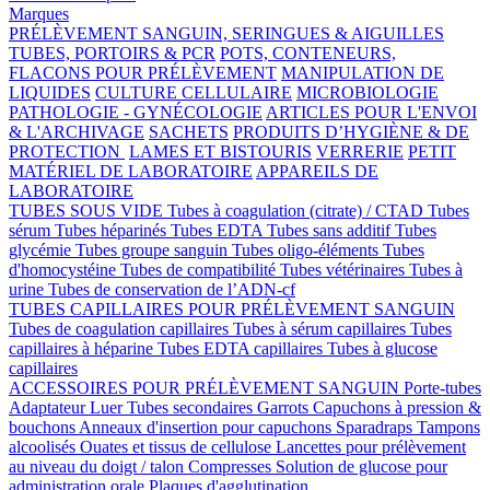
Marques
PRÉLÈVEMENT SANGUIN, SERINGUES & AIGUILLES
TUBES, PORTOIRS & PCR
POTS, CONTENEURS,
FLACONS POUR PRÉLÈVEMENT
MANIPULATION DE
LIQUIDES
CULTURE CELLULAIRE
MICROBIOLOGIE
PATHOLOGIE - GYNÉCOLOGIE
ARTICLES POUR L'ENVOI
& L'ARCHIVAGE
SACHETS
PRODUITS D’HYGIÈNE & DE
PROTECTION
LAMES ET BISTOURIS
VERRERIE
PETIT
MATÉRIEL DE LABORATOIRE
APPAREILS DE
LABORATOIRE
TUBES SOUS VIDE
Tubes à coagulation (citrate) / CTAD
Tubes
sérum
Tubes héparinés
Tubes EDTA
Tubes sans additif
Tubes
glycémie
Tubes groupe sanguin
Tubes oligo-éléments
Tubes
d'homocystéine
Tubes de compatibilité
Tubes vétérinaires
Tubes à
urine
Tubes de conservation de l’ADN-cf
TUBES CAPILLAIRES POUR PRÉLÈVEMENT SANGUIN
Tubes de coagulation capillaires
Tubes à sérum capillaires
Tubes
capillaires à héparine
Tubes EDTA capillaires
Tubes à glucose
capillaires
ACCESSOIRES POUR PRÉLÈVEMENT SANGUIN
Porte-tubes
Adaptateur Luer
Tubes secondaires
Garrots
Capuchons à pression &
bouchons
Anneaux d'insertion pour capuchons
Sparadraps
Tampons
alcoolisés
Ouates et tissus de cellulose
Lancettes pour prélèvement
au niveau du doigt / talon
Compresses
Solution de glucose pour
administration orale
Plaques d'agglutination