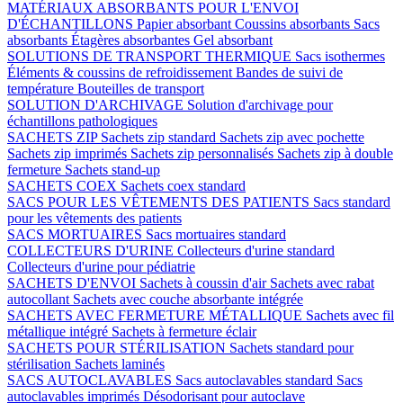
MATÉRIAUX ABSORBANTS POUR L'ENVOI
D'ÉCHANTILLONS
Papier absorbant
Coussins absorbants
Sacs
absorbants
Étagères absorbantes
Gel absorbant
SOLUTIONS DE TRANSPORT THERMIQUE
Sacs isothermes
Éléments & coussins de refroidissement
Bandes de suivi de
température
Bouteilles de transport
SOLUTION D'ARCHIVAGE
Solution d'archivage pour
échantillons pathologiques
SACHETS ZIP
Sachets zip standard
Sachets zip avec pochette
Sachets zip imprimés
Sachets zip personnalisés
Sachets zip à double
fermeture
Sachets stand-up
SACHETS COEX
Sachets coex standard
SACS POUR LES VÊTEMENTS DES PATIENTS
Sacs standard
pour les vêtements des patients
SACS MORTUAIRES
Sacs mortuaires standard
COLLECTEURS D'URINE
Collecteurs d'urine standard
Collecteurs d'urine pour pédiatrie
SACHETS D'ENVOI
Sachets à coussin d'air
Sachets avec rabat
autocollant
Sachets avec couche absorbante intégrée
SACHETS AVEC FERMETURE MÉTALLIQUE
Sachets avec fil
métallique intégré
Sachets à fermeture éclair
SACHETS POUR STÉRILISATION
Sachets standard pour
stérilisation
Sachets laminés
SACS AUTOCLAVABLES
Sacs autoclavables standard
Sacs
autoclavables imprimés
Désodorisant pour autoclave