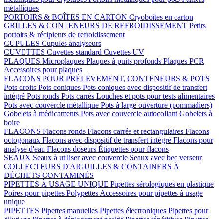
métalliques
PORTOIRS & BOÎTES EN CARTON
Cryoboîtes en carton
GRILLES & CONTENEURS DE REFROIDISSEMENT
Petits
portoirs & récipients de refroidissement
CUPULES
Cupules analyseurs
CUVETTES
Cuvettes standard
Cuvettes UV
PLAQUES
Microplaques
Plaques à puits profonds
Plaques PCR
Accessoires pour plaques
FLACONS POUR PRÉLÈVEMENT, CONTENEURS & POTS
Pots droits
Pots coniques
Pots coniques avec dispositif de transfert
intégré
Pots ronds
Pots carrés
Louches et pots pour tests alimentaires
Pots avec couvercle métallique
Pots à large ouverture (pommadiers)
Gobelets à médicaments
Pots avec couvercle autocollant
Gobelets à
boire
FLACONS
Flacons ronds
Flacons carrés et rectangulaires
Flacons
octogonaux
Flacons avec dispositif de transfert intégré
Flacons pour
analyse d'eau
Flacons doseurs
Étiquettes pour flacons
SEAUX
Seaux à utiliser avec couvercle
Seaux avec bec verseur
COLLECTEURS D'AIGUILLES & CONTAINERS À
DÉCHETS CONTAMINÉS
PIPETTES À USAGE UNIQUE
Pipettes sérologiques en plastique
Poires pour pipettes
Polypettes
Accessoires pour pipettes à usage
unique
PIPETTES
Pipettes manuelles
Pipettes électroniques
Pipettes pour