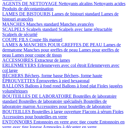
AGENTS DE NETTOYAGE
Nettoyants alcalins
Nettoyants acides
Produits de décontamination
LAMES DE BISTOURIS
Lames de bistouri standard
Lames de
bistouri avancées
MANCHES
Manches standard
Manches avancées
SCALPELS
Scalpels standard
Scalpels avec lame rétractable
Scalpels de sécurité
COUPE FILS
Coupe fils manuel
LAMES & MANCHES POUR GREFFES DE PEAU
Lames de
dermatome
Manches pour greffes de peau
Lames pour greffes de
peau
Lames pour coupe de tissus
ACCESSOIRES
Extracteur de lames
ERLENMEYERS
Erlenmeyers avec col étroit
Erlenmeyers avec
col large
BÉCHERS
Béchers, forme basse
Béchers, forme haute
ÉPROUVETTES
Éprouvettes à pied hexagonal
BALLONS
Ballons à fond rond
Ballons à fond plat
Fioles jaugées
volumétriques
BOUTEILLES DE LABORATOIRE
Bouteilles de laboratoire
standard
Bouteilles de laboratoire spécialisés
Bouteilles de
laboratoire marron
Accessoires pour bouteilles de laboratoire
BOUTEILLES
Bouteilles à large ouverture
Flacons à sérum
Fioles
Accessoires pour bouteilles en verre
ENTONNOIRS
Entonnoirs en verre avec tige courte
Entonnoirs en
verre avec tige longue
Ampoules à décanter en verre