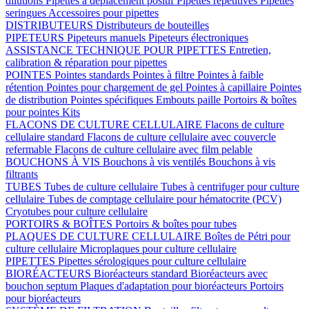
dilutions
Pipettes à déplacement positif
Pipettes répétitives
Pipettes
seringues
Accessoires pour pipettes
DISTRIBUTEURS
Distributeurs de bouteilles
PIPETEURS
Pipeteurs manuels
Pipeteurs électroniques
ASSISTANCE TECHNIQUE POUR PIPETTES
Entretien,
calibration & réparation pour pipettes
POINTES
Pointes standards
Pointes à filtre
Pointes à faible
rétention
Pointes pour chargement de gel
Pointes à capillaire
Pointes
de distribution
Pointes spécifiques
Embouts paille
Portoirs & boîtes
pour pointes
Kits
FLACONS DE CULTURE CELLULAIRE
Flacons de culture
cellulaire standard
Flacons de culture cellulaire avec couvercle
refermable
Flacons de culture cellulaire avec film pelable
BOUCHONS À VIS
Bouchons à vis ventilés
Bouchons à vis
filtrants
TUBES
Tubes de culture cellulaire
Tubes à centrifuger pour culture
cellulaire
Tubes de comptage cellulaire pour hématocrite (PCV)
Cryotubes pour culture cellulaire
PORTOIRS & BOÎTES
Portoirs & boîtes pour tubes
PLAQUES DE CULTURE CELLULAIRE
Boîtes de Pétri pour
culture cellulaire
Microplaques pour culture cellulaire
PIPETTES
Pipettes sérologiques pour culture cellulaire
BIORÉACTEURS
Bioréacteurs standard
Bioréacteurs avec
bouchon septum
Plaques d'adaptation pour bioréacteurs
Portoirs
pour bioréacteurs