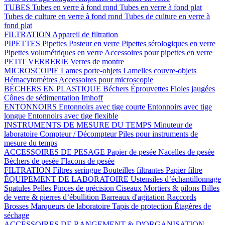
TUBES
Tubes en verre à fond rond
Tubes en verre à fond plat
Tubes de culture en verre à fond rond
Tubes de culture en verre à
fond plat
FILTRATION
Appareil de filtration
PIPETTES
Pipettes Pasteur en verre
Pipettes sérologiques en verre
Pipettes volumétriques en verre
Accessoires pour pipettes en verre
PETIT VERRERIE
Verres de montre
MICROSCOPIE
Lames porte-objets
Lamelles couvre-objets
Hémacytomètres
Accessoires pour microscopie
BÉCHERS EN PLASTIQUE
Béchers
Éprouvettes
Fioles jaugées
Cônes de sédimentation Imhoff
ENTONNOIRS
Entonnoirs avec tige courte
Entonnoirs avec tige
longue
Entonnoirs avec tige flexible
INSTRUMENTS DE MESURE DU TEMPS
Minuteur de
laboratoire
Compteur / Décompteur
Piles pour instruments de
mesure du temps
ACCESSOIRES DE PESAGE
Papier de pesée
Nacelles de pesée
Béchers de pesée
Flacons de pesée
FILTRATION
Filtres seringue
Bouteilles filtrantes
Papier filtre
ÉQUIPEMENT DE LABORATOIRE
Ustensiles d’échantillonnage
Spatules
Pelles
Pinces de précision
Ciseaux
Mortiers & pilons
Billes
de verre & pierres d’ébullition
Barreaux d'agitation
Raccords
Brosses
Marqueurs de laboratoire
Tapis de protection
Étagères de
séchage
ACCESSOIRES DE RANGEMENT & D'ORGANISATION