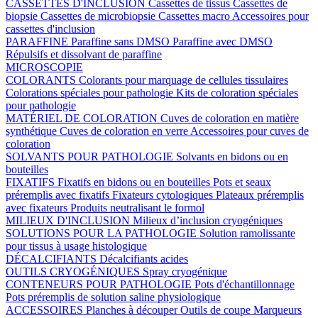
CASSETTES D'INCLUSION
Cassettes de tissus
Cassettes de
biopsie
Cassettes de microbiopsie
Cassettes macro
Accessoires pour
cassettes d'inclusion
PARAFFINE
Paraffine sans DMSO
Paraffine avec DMSO
Répulsifs et dissolvant de paraffine
MICROSCOPIE
COLORANTS
Colorants pour marquage de cellules tissulaires
Colorations spéciales pour pathologie
Kits de coloration spéciales
pour pathologie
MATÉRIEL DE COLORATION
Cuves de coloration en matière
synthétique
Cuves de coloration en verre
Accessoires pour cuves de
coloration
SOLVANTS POUR PATHOLOGIE
Solvants en bidons ou en
bouteilles
FIXATIFS
Fixatifs en bidons ou en bouteilles
Pots et seaux
préremplis avec fixatifs
Fixateurs cytologiques
Plateaux préremplis
avec fixateurs
Produits neutralisant le formol
MILIEUX D'INCLUSION
Milieux d’inclusion cryogéniques
SOLUTIONS POUR LA PATHOLOGIE
Solution ramolissante
pour tissus à usage histologique
DÉCALCIFIANTS
Décalcifiants acides
OUTILS CRYOGÉNIQUES
Spray cryogénique
CONTENEURS POUR PATHOLOGIE
Pots d'échantillonnage
Pots préremplis de solution saline physiologique
ACCESSOIRES
Planches à découper
Outils de coupe
Marqueurs