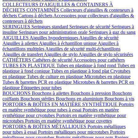
COLLECTEURS D'AIGUILLES & CONTAINERS À
DÉCHETS CONTAMINÉS
Collecteurs d'aiguilles & conteneurs à
déchets
Cartons à déchets
Accessoires pour collecteurs d'aiguilles &
conteneurs à déchets
SERINGUES
Seringues standard
Seringues de sécurité
Seringues à
insuline
Seringues pour administration orale
Seringues à gaz du sang
AIGUILLES
Aiguilles hypodermiques
Aiguilles de sécurité
Aiguilles à ailettes
Aiguilles à échantillon unique
Aiguilles à
échantillons multiples
Aiguilles de sécurité multi-échantillons
Aiguilles de transfert
Aiguilles de stylo
Aiguilles de stylo sécurisées
CATHÉTERS
Cathéters de sécurité
Accessoires pour cathéters
TUBES EN PLASTIQUE
Tubes en plastique à fond rond
Tubes en
plastique à fond conique
Tubes en plastique à fond plat
Cryotubes
en plastique
Tubes de culture en plastique
Microtubes en plastique
Tubes & barrettes PCR en plastique
Microtubes & barrettes PCR en
plastique
Étiquettes pour tubes
BOUCHONS
Bouchons à ailettes
Bouchons à pression
Bouchons
coiffants
Bouchons stériles
Bouchons en aluminium
Bouchons à vis
PORTOIRS & BOÎTES EN MATIÈRE SYNTHÉTIQUE
Portoirs
en matière synthétique pour tubes à essai
Portoirs en matière
synthétique pour cryotubes
Portoirs en matière synthétique pour
microtubes
Portoirs en matière synthétique pour cuvettes
PORTOIRS & BOÎTES MÉTALLIQUES
Portoirs métalliques
pour tubes à essai
Portoirs métalliques pour microtubes
Portoirs
métalliques pour cryotubes
Portoirs métalliques pour pots
Paniers