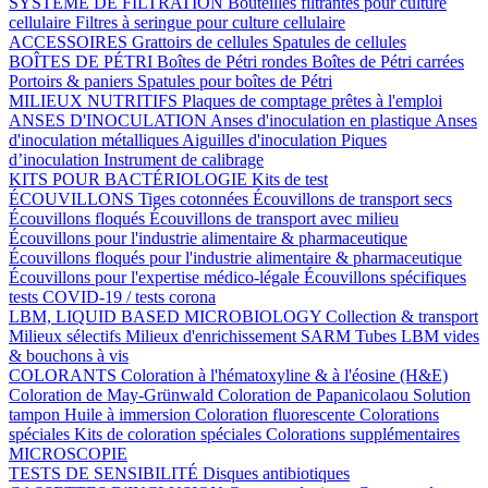
SYSTÈME DE FILTRATION
Bouteilles filtrantes pour culture
cellulaire
Filtres à seringue pour culture cellulaire
ACCESSOIRES
Grattoirs de cellules
Spatules de cellules
BOÎTES DE PÉTRI
Boîtes de Pétri rondes
Boîtes de Pétri carrées
Portoirs & paniers
Spatules pour boîtes de Pétri
MILIEUX NUTRITIFS
Plaques de comptage prêtes à l'emploi
ANSES D'INOCULATION
Anses d'inoculation en plastique
Anses
d'inoculation métalliques
Aiguilles d'inoculation
Piques
d’inoculation
Instrument de calibrage
KITS POUR BACTÉRIOLOGIE
Kits de test
ÉCOUVILLONS
Tiges cotonnées
Écouvillons de transport secs
Écouvillons floqués
Écouvillons de transport avec milieu
Écouvillons pour l'industrie alimentaire & pharmaceutique
Écouvillons floqués pour l'industrie alimentaire & pharmaceutique
Écouvillons pour l'expertise médico-légale
Écouvillons spécifiques
tests COVID-19 / tests corona
LBM, LIQUID BASED MICROBIOLOGY
Collection & transport
Milieux sélectifs
Milieux d'enrichissement SARM
Tubes LBM vides
& bouchons à vis
COLORANTS
Coloration à l'hématoxyline & à l'éosine (H&E)
Coloration de May-Grünwald
Coloration de Papanicolaou
Solution
tampon
Huile à immersion
Coloration fluorescente
Colorations
spéciales
Kits de coloration spéciales
Colorations supplémentaires
MICROSCOPIE
TESTS DE SENSIBILITÉ
Disques antibiotiques