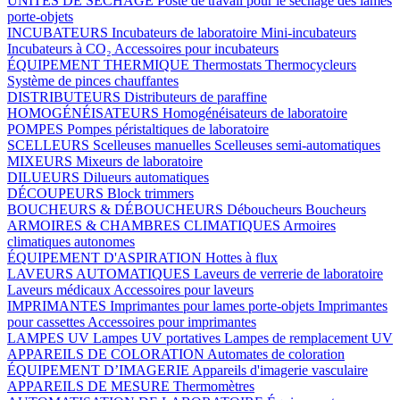
UNITÉS DE SÉCHAGE
Poste de travail pour le séchage des lames
porte-objets
INCUBATEURS
Incubateurs de laboratoire
Mini-incubateurs
Incubateurs à CO₂
Accessoires pour incubateurs
ÉQUIPEMENT THERMIQUE
Thermostats
Thermocycleurs
Système de pinces chauffantes
DISTRIBUTEURS
Distributeurs de paraffine
HOMOGÉNÉISATEURS
Homogénéisateurs de laboratoire
POMPES
Pompes péristaltiques de laboratoire
SCELLEURS
Scelleuses manuelles
Scelleuses semi-automatiques
MIXEURS
Mixeurs de laboratoire
DILUEURS
Dilueurs automatiques
DÉCOUPEURS
Block trimmers
BOUCHEURS & DÉBOUCHEURS
Déboucheurs
Boucheurs
ARMOIRES & CHAMBRES CLIMATIQUES
Armoires
climatiques autonomes
ÉQUIPEMENT D'ASPIRATION
Hottes à flux
LAVEURS AUTOMATIQUES
Laveurs de verrerie de laboratoire
Laveurs médicaux
Accessoires pour laveurs
IMPRIMANTES
Imprimantes pour lames porte-objets
Imprimantes
pour cassettes
Accessoires pour imprimantes
LAMPES UV
Lampes UV portatives
Lampes de remplacement UV
APPAREILS DE COLORATION
Automates de coloration
ÉQUIPEMENT D’IMAGERIE
Appareils d'imagerie vasculaire
APPAREILS DE MESURE
Thermomètres