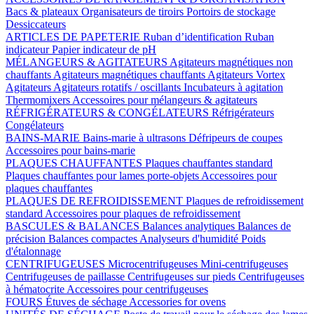
Bacs & plateaux
Organisateurs de tiroirs
Portoirs de stockage
Dessiccateurs
ARTICLES DE PAPETERIE
Ruban d’identification
Ruban
indicateur
Papier indicateur de pH
MÉLANGEURS & AGITATEURS
Agitateurs magnétiques non
chauffants
Agitateurs magnétiques chauffants
Agitateurs Vortex
Agitateurs
Agitateurs rotatifs / oscillants
Incubateurs à agitation
Thermomixers
Accessoires pour mélangeurs & agitateurs
RÉFRIGÉRATEURS & CONGÉLATEURS
Réfrigérateurs
Congélateurs
BAINS-MARIE
Bains-marie à ultrasons
Défripeurs de coupes
Accessoires pour bains-marie
PLAQUES CHAUFFANTES
Plaques chauffantes standard
Plaques chauffantes pour lames porte-objets
Accessoires pour
plaques chauffantes
PLAQUES DE REFROIDISSEMENT
Plaques de refroidissement
standard
Accessoires pour plaques de refroidissement
BASCULES & BALANCES
Balances analytiques
Balances de
précision
Balances compactes
Analyseurs d'humidité
Poids
d'étalonnage
CENTRIFUGEUSES
Microcentrifugeuses
Mini-centrifugeuses
Centrifugeuses de paillasse
Centrifugeuses sur pieds
Centrifugeuses
à hématocrite
Accessoires pour centrifugeuses
FOURS
Étuves de séchage
Accessories for ovens