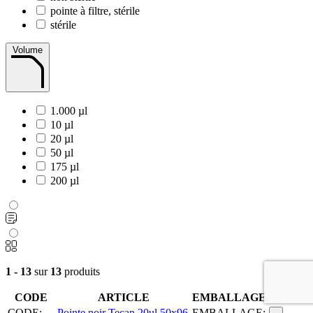
pointe à filtre, stérile
stérile
Volume
1.000 µl
10 µl
20 µl
50 µl
175 µl
200 µl
1 - 13
sur
13
produits
CODE
ARTICLE
EMBALLAGE
CODE:
Pointe noir Tecan 20ul 50x96
EMBALLAGE: