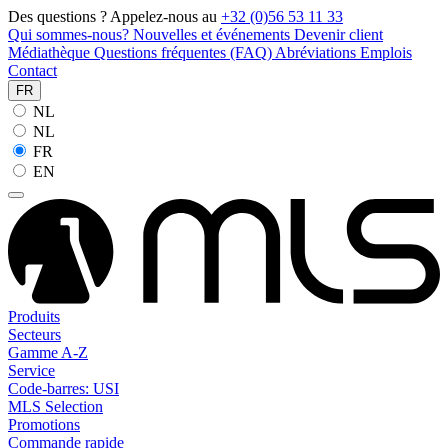
Des questions ? Appelez-nous au
+32 (0)56 53 11 33
Qui sommes-nous?
Nouvelles et événements
Devenir client
Médiathèque
Questions fréquentes (FAQ)
Abréviations
Emplois
Contact
FR
NL
NL
FR
EN
Produits
Secteurs
Gamme A-Z
Service
Code-barres: USI
MLS Selection
Promotions
Commande rapide