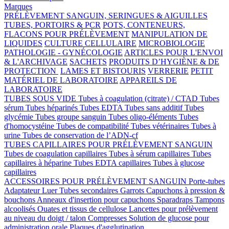
Marques
PRÉLÈVEMENT SANGUIN, SERINGUES & AIGUILLES
TUBES, PORTOIRS & PCR
POTS, CONTENEURS,
FLACONS POUR PRÉLÈVEMENT
MANIPULATION DE
LIQUIDES
CULTURE CELLULAIRE
MICROBIOLOGIE
PATHOLOGIE - GYNÉCOLOGIE
ARTICLES POUR L'ENVOI
& L'ARCHIVAGE
SACHETS
PRODUITS D’HYGIÈNE & DE
PROTECTION
LAMES ET BISTOURIS
VERRERIE
PETIT
MATÉRIEL DE LABORATOIRE
APPAREILS DE
LABORATOIRE
TUBES SOUS VIDE
Tubes à coagulation (citrate) / CTAD
Tubes
sérum
Tubes héparinés
Tubes EDTA
Tubes sans additif
Tubes
glycémie
Tubes groupe sanguin
Tubes oligo-éléments
Tubes
d'homocystéine
Tubes de compatibilité
Tubes vétérinaires
Tubes à
urine
Tubes de conservation de l’ADN-cf
TUBES CAPILLAIRES POUR PRÉLÈVEMENT SANGUIN
Tubes de coagulation capillaires
Tubes à sérum capillaires
Tubes
capillaires à héparine
Tubes EDTA capillaires
Tubes à glucose
capillaires
ACCESSOIRES POUR PRÉLÈVEMENT SANGUIN
Porte-tubes
Adaptateur Luer
Tubes secondaires
Garrots
Capuchons à pression &
bouchons
Anneaux d'insertion pour capuchons
Sparadraps
Tampons
alcoolisés
Ouates et tissus de cellulose
Lancettes pour prélèvement
au niveau du doigt / talon
Compresses
Solution de glucose pour
administration orale
Plaques d'agglutination