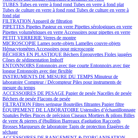
TUBES
Tubes en verre à fond rond
Tubes en verre à fond plat
Tubes de culture en verre à fond rond
Tubes de culture en verre à
fond plat
FILTRATION
Appareil de filtration
PIPETTES
Pipettes Pasteur en verre
Pipettes sérologiques en verre
Pipettes volumétriques en verre
Accessoires pour pipettes en verre
PETIT VERRERIE
Verres de montre
MICROSCOPIE
Lames porte-objets
Lamelles couvre-objets
Hémacytomètres
Accessoires pour microscopie
BÉCHERS EN PLASTIQUE
Béchers
Éprouvettes
Fioles jaugées
Cônes de sédimentation Imhoff
ENTONNOIRS
Entonnoirs avec tige courte
Entonnoirs avec tige
longue
Entonnoirs avec tige flexible
INSTRUMENTS DE MESURE DU TEMPS
Minuteur de
laboratoire
Compteur / Décompteur
Piles pour instruments de
mesure du temps
ACCESSOIRES DE PESAGE
Papier de pesée
Nacelles de pesée
Béchers de pesée
Flacons de pesée
FILTRATION
Filtres seringue
Bouteilles filtrantes
Papier filtre
ÉQUIPEMENT DE LABORATOIRE
Ustensiles d’échantillonnage
Spatules
Pelles
Pinces de précision
Ciseaux
Mortiers & pilons
Billes
de verre & pierres d’ébullition
Barreaux d'agitation
Raccords
Brosses
Marqueurs de laboratoire
Tapis de protection
Étagères de
séchage
ACCESSOIRES DE RANGEMENT & D'ORGANISATION