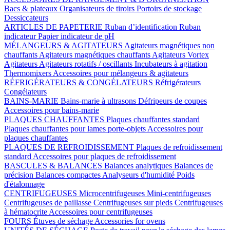
Bacs & plateaux
Organisateurs de tiroirs
Portoirs de stockage
Dessiccateurs
ARTICLES DE PAPETERIE
Ruban d’identification
Ruban
indicateur
Papier indicateur de pH
MÉLANGEURS & AGITATEURS
Agitateurs magnétiques non
chauffants
Agitateurs magnétiques chauffants
Agitateurs Vortex
Agitateurs
Agitateurs rotatifs / oscillants
Incubateurs à agitation
Thermomixers
Accessoires pour mélangeurs & agitateurs
RÉFRIGÉRATEURS & CONGÉLATEURS
Réfrigérateurs
Congélateurs
BAINS-MARIE
Bains-marie à ultrasons
Défripeurs de coupes
Accessoires pour bains-marie
PLAQUES CHAUFFANTES
Plaques chauffantes standard
Plaques chauffantes pour lames porte-objets
Accessoires pour
plaques chauffantes
PLAQUES DE REFROIDISSEMENT
Plaques de refroidissement
standard
Accessoires pour plaques de refroidissement
BASCULES & BALANCES
Balances analytiques
Balances de
précision
Balances compactes
Analyseurs d'humidité
Poids
d'étalonnage
CENTRIFUGEUSES
Microcentrifugeuses
Mini-centrifugeuses
Centrifugeuses de paillasse
Centrifugeuses sur pieds
Centrifugeuses
à hématocrite
Accessoires pour centrifugeuses
FOURS
Étuves de séchage
Accessories for ovens