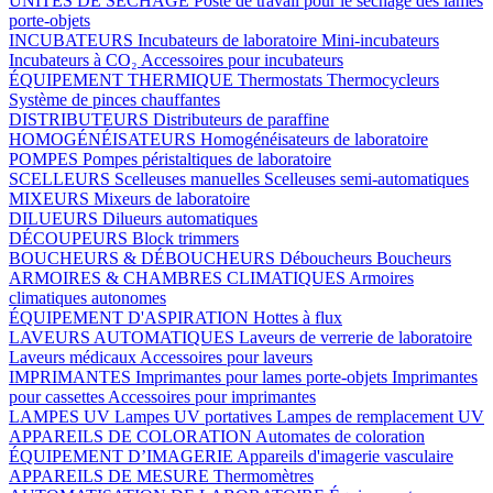
UNITÉS DE SÉCHAGE
Poste de travail pour le séchage des lames
porte-objets
INCUBATEURS
Incubateurs de laboratoire
Mini-incubateurs
Incubateurs à CO₂
Accessoires pour incubateurs
ÉQUIPEMENT THERMIQUE
Thermostats
Thermocycleurs
Système de pinces chauffantes
DISTRIBUTEURS
Distributeurs de paraffine
HOMOGÉNÉISATEURS
Homogénéisateurs de laboratoire
POMPES
Pompes péristaltiques de laboratoire
SCELLEURS
Scelleuses manuelles
Scelleuses semi-automatiques
MIXEURS
Mixeurs de laboratoire
DILUEURS
Dilueurs automatiques
DÉCOUPEURS
Block trimmers
BOUCHEURS & DÉBOUCHEURS
Déboucheurs
Boucheurs
ARMOIRES & CHAMBRES CLIMATIQUES
Armoires
climatiques autonomes
ÉQUIPEMENT D'ASPIRATION
Hottes à flux
LAVEURS AUTOMATIQUES
Laveurs de verrerie de laboratoire
Laveurs médicaux
Accessoires pour laveurs
IMPRIMANTES
Imprimantes pour lames porte-objets
Imprimantes
pour cassettes
Accessoires pour imprimantes
LAMPES UV
Lampes UV portatives
Lampes de remplacement UV
APPAREILS DE COLORATION
Automates de coloration
ÉQUIPEMENT D’IMAGERIE
Appareils d'imagerie vasculaire
APPAREILS DE MESURE
Thermomètres