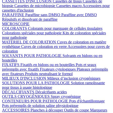
CASSETTES D'INCLUSION
Cassettes de tissus
Cassettes de
biopsie
Cassettes de microbiopsie
Cassettes macro
Accessoires pour
cassettes d'inclusion
PARAFFINE
Paraffine sans DMSO
Paraffine avec DMSO
Répulsifs et dissolvant de paraffine
MICROSCOPIE
COLORANTS
Colorants pour marquage de cellules tissulaires
Colorations spéciales pour pathologie
Kits de coloration spéciales
pour pathologie
MATÉRIEL DE COLORATION
Cuves de coloration en matière
synthétique
Cuves de coloration en verre
Accessoires pour cuves de
coloration
SOLVANTS POUR PATHOLOGIE
Solvants en bidons ou en
bouteilles
FIXATIFS
Fixatifs en bidons ou en bouteilles
Pots et seaux
préremplis avec fixatifs
Fixateurs cytologiques
Plateaux préremplis
avec fixateurs
Produits neutralisant le formol
MILIEUX D'INCLUSION
Milieux d’inclusion cryogéniques
SOLUTIONS POUR LA PATHOLOGIE
Solution ramolissante
pour tissus à usage histologique
DÉCALCIFIANTS
Décalcifiants acides
OUTILS CRYOGÉNIQUES
Spray cryogénique
CONTENEURS POUR PATHOLOGIE
Pots d'échantillonnage
Pots préremplis de solution saline physiologique
ACCESSOIRES
Planches à découper
Outils de coupe
Marqueurs