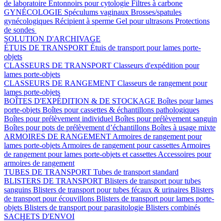
de laboratoire
Entonnoirs pour cytologie
Filtres à carbone
GYNÉCOLOGIE
Spéculums vaginaux
Brosses/spatules
gynécologiques
Récipient à sperme
Gel pour ultrasons
Protections
de sondes
SOLUTION D'ARCHIVAGE
ÉTUIS DE TRANSPORT
Étuis de transport pour lames porte-
objets
CLASSEURS DE TRANSPORT
Classeurs d'expédition pour
lames porte-objets
CLASSEURS DE RANGEMENT
Classeurs de rangement pour
lames porte-objets
BOÎTES D'EXPÉDITION & DE STOCKAGE
Boîtes pour lames
porte-objets
Boîtes pour cassettes & échantillons pathologiques
Boîtes pour prélèvement individuel
Boîtes pour prélèvement sanguin
Boîtes pour pots de prélèvement d’échantillons
Boîtes à usage mixte
ARMOIRES DE RANGEMENT
Armoires de rangement pour
lames porte-objets
Armoires de rangement pour cassettes
Armoires
de rangement pour lames porte-objets et cassettes
Accessoires pour
armoires de rangement
TUBES DE TRANSPORT
Tubes de transport standard
BLISTERS DE TRANSPORT
Blisters de transport pour tubes
sanguins
Blisters de transport pour tubes fécaux & urinaires
Blisters
de transport pour écouvillons
Blisters de transport pour lames porte-
objets
Blisters de transport pour parasitologie
Blisters combinés
SACHETS D'ENVOI