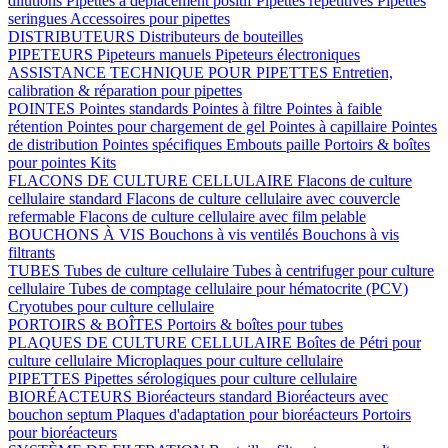
dilutions
Pipettes à déplacement positif
Pipettes répétitives
Pipettes
seringues
Accessoires pour pipettes
DISTRIBUTEURS
Distributeurs de bouteilles
PIPETEURS
Pipeteurs manuels
Pipeteurs électroniques
ASSISTANCE TECHNIQUE POUR PIPETTES
Entretien,
calibration & réparation pour pipettes
POINTES
Pointes standards
Pointes à filtre
Pointes à faible
rétention
Pointes pour chargement de gel
Pointes à capillaire
Pointes
de distribution
Pointes spécifiques
Embouts paille
Portoirs & boîtes
pour pointes
Kits
FLACONS DE CULTURE CELLULAIRE
Flacons de culture
cellulaire standard
Flacons de culture cellulaire avec couvercle
refermable
Flacons de culture cellulaire avec film pelable
BOUCHONS À VIS
Bouchons à vis ventilés
Bouchons à vis
filtrants
TUBES
Tubes de culture cellulaire
Tubes à centrifuger pour culture
cellulaire
Tubes de comptage cellulaire pour hématocrite (PCV)
Cryotubes pour culture cellulaire
PORTOIRS & BOÎTES
Portoirs & boîtes pour tubes
PLAQUES DE CULTURE CELLULAIRE
Boîtes de Pétri pour
culture cellulaire
Microplaques pour culture cellulaire
PIPETTES
Pipettes sérologiques pour culture cellulaire
BIORÉACTEURS
Bioréacteurs standard
Bioréacteurs avec
bouchon septum
Plaques d'adaptation pour bioréacteurs
Portoirs
pour bioréacteurs