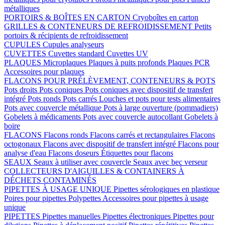
métalliques
PORTOIRS & BOÎTES EN CARTON
Cryoboîtes en carton
GRILLES & CONTENEURS DE REFROIDISSEMENT
Petits
portoirs & récipients de refroidissement
CUPULES
Cupules analyseurs
CUVETTES
Cuvettes standard
Cuvettes UV
PLAQUES
Microplaques
Plaques à puits profonds
Plaques PCR
Accessoires pour plaques
FLACONS POUR PRÉLÈVEMENT, CONTENEURS & POTS
Pots droits
Pots coniques
Pots coniques avec dispositif de transfert
intégré
Pots ronds
Pots carrés
Louches et pots pour tests alimentaires
Pots avec couvercle métallique
Pots à large ouverture (pommadiers)
Gobelets à médicaments
Pots avec couvercle autocollant
Gobelets à
boire
FLACONS
Flacons ronds
Flacons carrés et rectangulaires
Flacons
octogonaux
Flacons avec dispositif de transfert intégré
Flacons pour
analyse d'eau
Flacons doseurs
Étiquettes pour flacons
SEAUX
Seaux à utiliser avec couvercle
Seaux avec bec verseur
COLLECTEURS D'AIGUILLES & CONTAINERS À
DÉCHETS CONTAMINÉS
PIPETTES À USAGE UNIQUE
Pipettes sérologiques en plastique
Poires pour pipettes
Polypettes
Accessoires pour pipettes à usage
unique
PIPETTES
Pipettes manuelles
Pipettes électroniques
Pipettes pour