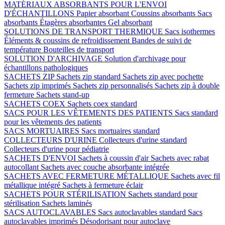
MATÉRIAUX ABSORBANTS POUR L'ENVOI
D'ÉCHANTILLONS
Papier absorbant
Coussins absorbants
Sacs
absorbants
Étagères absorbantes
Gel absorbant
SOLUTIONS DE TRANSPORT THERMIQUE
Sacs isothermes
Éléments & coussins de refroidissement
Bandes de suivi de
température
Bouteilles de transport
SOLUTION D'ARCHIVAGE
Solution d'archivage pour
échantillons pathologiques
SACHETS ZIP
Sachets zip standard
Sachets zip avec pochette
Sachets zip imprimés
Sachets zip personnalisés
Sachets zip à double
fermeture
Sachets stand-up
SACHETS COEX
Sachets coex standard
SACS POUR LES VÊTEMENTS DES PATIENTS
Sacs standard
pour les vêtements des patients
SACS MORTUAIRES
Sacs mortuaires standard
COLLECTEURS D'URINE
Collecteurs d'urine standard
Collecteurs d'urine pour pédiatrie
SACHETS D'ENVOI
Sachets à coussin d'air
Sachets avec rabat
autocollant
Sachets avec couche absorbante intégrée
SACHETS AVEC FERMETURE MÉTALLIQUE
Sachets avec fil
métallique intégré
Sachets à fermeture éclair
SACHETS POUR STÉRILISATION
Sachets standard pour
stérilisation
Sachets laminés
SACS AUTOCLAVABLES
Sacs autoclavables standard
Sacs
autoclavables imprimés
Désodorisant pour autoclave