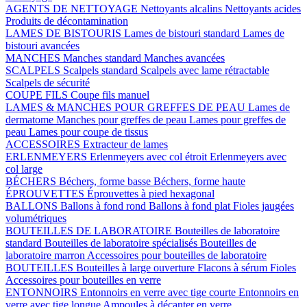
AGENTS DE NETTOYAGE
Nettoyants alcalins
Nettoyants acides
Produits de décontamination
LAMES DE BISTOURIS
Lames de bistouri standard
Lames de
bistouri avancées
MANCHES
Manches standard
Manches avancées
SCALPELS
Scalpels standard
Scalpels avec lame rétractable
Scalpels de sécurité
COUPE FILS
Coupe fils manuel
LAMES & MANCHES POUR GREFFES DE PEAU
Lames de
dermatome
Manches pour greffes de peau
Lames pour greffes de
peau
Lames pour coupe de tissus
ACCESSOIRES
Extracteur de lames
ERLENMEYERS
Erlenmeyers avec col étroit
Erlenmeyers avec
col large
BÉCHERS
Béchers, forme basse
Béchers, forme haute
ÉPROUVETTES
Éprouvettes à pied hexagonal
BALLONS
Ballons à fond rond
Ballons à fond plat
Fioles jaugées
volumétriques
BOUTEILLES DE LABORATOIRE
Bouteilles de laboratoire
standard
Bouteilles de laboratoire spécialisés
Bouteilles de
laboratoire marron
Accessoires pour bouteilles de laboratoire
BOUTEILLES
Bouteilles à large ouverture
Flacons à sérum
Fioles
Accessoires pour bouteilles en verre
ENTONNOIRS
Entonnoirs en verre avec tige courte
Entonnoirs en
verre avec tige longue
Ampoules à décanter en verre