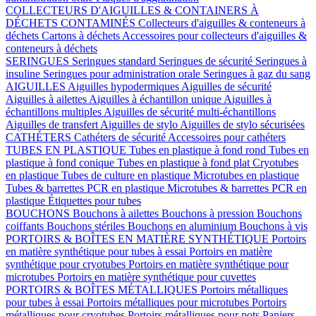
COLLECTEURS D'AIGUILLES & CONTAINERS À
DÉCHETS CONTAMINÉS
Collecteurs d'aiguilles & conteneurs à
déchets
Cartons à déchets
Accessoires pour collecteurs d'aiguilles &
conteneurs à déchets
SERINGUES
Seringues standard
Seringues de sécurité
Seringues à
insuline
Seringues pour administration orale
Seringues à gaz du sang
AIGUILLES
Aiguilles hypodermiques
Aiguilles de sécurité
Aiguilles à ailettes
Aiguilles à échantillon unique
Aiguilles à
échantillons multiples
Aiguilles de sécurité multi-échantillons
Aiguilles de transfert
Aiguilles de stylo
Aiguilles de stylo sécurisées
CATHÉTERS
Cathéters de sécurité
Accessoires pour cathéters
TUBES EN PLASTIQUE
Tubes en plastique à fond rond
Tubes en
plastique à fond conique
Tubes en plastique à fond plat
Cryotubes
en plastique
Tubes de culture en plastique
Microtubes en plastique
Tubes & barrettes PCR en plastique
Microtubes & barrettes PCR en
plastique
Étiquettes pour tubes
BOUCHONS
Bouchons à ailettes
Bouchons à pression
Bouchons
coiffants
Bouchons stériles
Bouchons en aluminium
Bouchons à vis
PORTOIRS & BOÎTES EN MATIÈRE SYNTHÉTIQUE
Portoirs
en matière synthétique pour tubes à essai
Portoirs en matière
synthétique pour cryotubes
Portoirs en matière synthétique pour
microtubes
Portoirs en matière synthétique pour cuvettes
PORTOIRS & BOÎTES MÉTALLIQUES
Portoirs métalliques
pour tubes à essai
Portoirs métalliques pour microtubes
Portoirs
métalliques pour cryotubes
Portoirs métalliques pour pots
Paniers