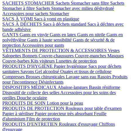
SACHETS STOMACHER
Sachets Stomacher sans filtre
Sachets
Stomacher à filtre
Sachets Stomacher avec milieu déshydraté
Accessoires pour sachets Stomacher
SACS À VOMI
Sacs à vomi en plastique
SACS À DÉCHETS
Sacs à déchets standard
Sacs à déchtes avec
bande adhésive
GANTS
Gants en vinyle
Gants en latex
Gants en nitrile
Gants en
polyéthylène
Gants à haute sensibilité
Gants de sécurité & de
protection
Accessoires pour gants
VÊTEMENTS DE PROTECTION & ACCESSOIRES
Vestes
Salopettes
Bonnets
Couvre-chaussures
Couvre-manches
Masques
Couvre-barbes
Kits visiteurs
Lunettes de protection
PRODUITS D'HYGIÈNE
Papier hygiénique
Sacs pour déchets
sanitaires
Savons
Gel alcoolisé
Ouates et tissus de cellulose
Compresses
Brosses chirurgicales
Lavage sans eau
Rasoirs
Produits
pour l'incontinence
Désinfectants
DISPOSITIFS MÉDICAUX
Abaisse-langues
Bassin réniforme
Dispositif de collecte des selles
Accessoires pour les soins des
oreilles
Douche oculaire
PRODUITS DE SOIN
Lotion pour la peau
PRODUITS DE PROTECTION
Rouleaux pour table d'examen
Papier à stériliser
Papier protecteur très absorbant
Feuille
d'aluminium
Film de protection
PRODUITS D'ENTRETIEN
Rouleaux d'essuyage
Chiffons
d'essuyage