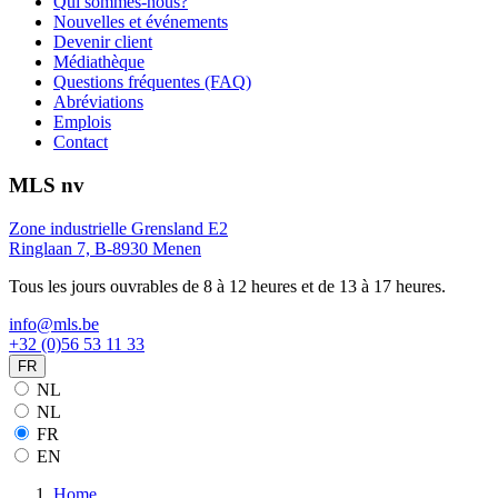
Qui sommes-nous?
Nouvelles et événements
Devenir client
Médiathèque
Questions fréquentes (FAQ)
Abréviations
Emplois
Contact
MLS nv
Zone industrielle Grensland E2
Ringlaan 7, B-8930 Menen
Tous les jours ouvrables de 8 à 12 heures et de 13 à 17 heures.
info@mls.be
+32 (0)56 53 11 33
FR
NL
NL
FR
EN
Home