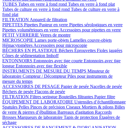
TUBES
Tubes en verre à fond rond
Tubes en verre à fond plat
Tubes de culture en verre à fond rond
Tubes de culture en verre à
fond plat
FILTRATION
Appareil de filtration
PIPETTES
Pipettes Pasteur en verre
Pipettes sérologiques en verre
Pipettes volumétriques en verre
Accessoires pour pipettes en verre
PETIT VERRERIE
Verres de montre
MICROSCOPIE
Lames porte-objets
Lamelles couvre-objets
Hémacytomètres
Accessoires pour microscopie
BÉCHERS EN PLASTIQUE
Béchers
Éprouvettes
Fioles jaugées
Cônes de sédimentation Imhoff
ENTONNOIRS
Entonnoirs avec tige courte
Entonnoirs avec tige
longue
Entonnoirs avec tige flexible
INSTRUMENTS DE MESURE DU TEMPS
Minuteur de
laboratoire
Compteur / Décompteur
Piles pour instruments de
mesure du temps
ACCESSOIRES DE PESAGE
Papier de pesée
Nacelles de pesée
Béchers de pesée
Flacons de pesée
FILTRATION
Filtres seringue
Bouteilles filtrantes
Papier filtre
ÉQUIPEMENT DE LABORATOIRE
Ustensiles d’échantillonnage
Spatules
Pelles
Pinces de précision
Ciseaux
Mortiers & pilons
Billes
de verre & pierres d’ébullition
Barreaux d'agitation
Raccords
Brosses
Marqueurs de laboratoire
Tapis de protection
Étagères de
séchage
ACCESSOIRES DE RANGEMENT & D'ORGANISATION