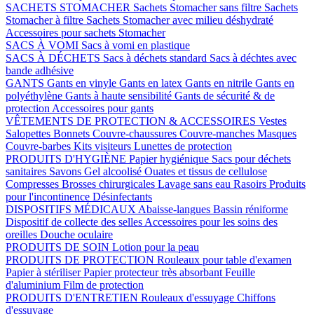
SACHETS STOMACHER
Sachets Stomacher sans filtre
Sachets
Stomacher à filtre
Sachets Stomacher avec milieu déshydraté
Accessoires pour sachets Stomacher
SACS À VOMI
Sacs à vomi en plastique
SACS À DÉCHETS
Sacs à déchets standard
Sacs à déchtes avec
bande adhésive
GANTS
Gants en vinyle
Gants en latex
Gants en nitrile
Gants en
polyéthylène
Gants à haute sensibilité
Gants de sécurité & de
protection
Accessoires pour gants
VÊTEMENTS DE PROTECTION & ACCESSOIRES
Vestes
Salopettes
Bonnets
Couvre-chaussures
Couvre-manches
Masques
Couvre-barbes
Kits visiteurs
Lunettes de protection
PRODUITS D'HYGIÈNE
Papier hygiénique
Sacs pour déchets
sanitaires
Savons
Gel alcoolisé
Ouates et tissus de cellulose
Compresses
Brosses chirurgicales
Lavage sans eau
Rasoirs
Produits
pour l'incontinence
Désinfectants
DISPOSITIFS MÉDICAUX
Abaisse-langues
Bassin réniforme
Dispositif de collecte des selles
Accessoires pour les soins des
oreilles
Douche oculaire
PRODUITS DE SOIN
Lotion pour la peau
PRODUITS DE PROTECTION
Rouleaux pour table d'examen
Papier à stériliser
Papier protecteur très absorbant
Feuille
d'aluminium
Film de protection
PRODUITS D'ENTRETIEN
Rouleaux d'essuyage
Chiffons
d'essuyage