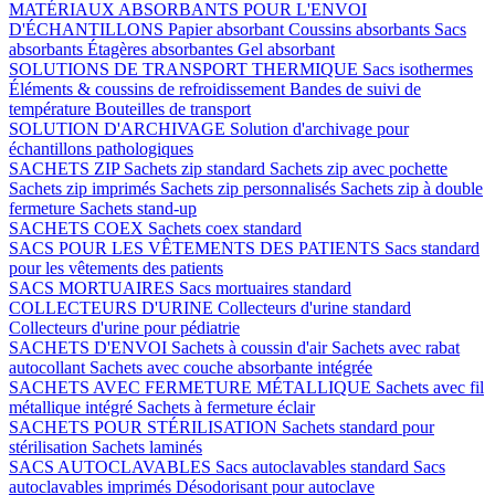
MATÉRIAUX ABSORBANTS POUR L'ENVOI
D'ÉCHANTILLONS
Papier absorbant
Coussins absorbants
Sacs
absorbants
Étagères absorbantes
Gel absorbant
SOLUTIONS DE TRANSPORT THERMIQUE
Sacs isothermes
Éléments & coussins de refroidissement
Bandes de suivi de
température
Bouteilles de transport
SOLUTION D'ARCHIVAGE
Solution d'archivage pour
échantillons pathologiques
SACHETS ZIP
Sachets zip standard
Sachets zip avec pochette
Sachets zip imprimés
Sachets zip personnalisés
Sachets zip à double
fermeture
Sachets stand-up
SACHETS COEX
Sachets coex standard
SACS POUR LES VÊTEMENTS DES PATIENTS
Sacs standard
pour les vêtements des patients
SACS MORTUAIRES
Sacs mortuaires standard
COLLECTEURS D'URINE
Collecteurs d'urine standard
Collecteurs d'urine pour pédiatrie
SACHETS D'ENVOI
Sachets à coussin d'air
Sachets avec rabat
autocollant
Sachets avec couche absorbante intégrée
SACHETS AVEC FERMETURE MÉTALLIQUE
Sachets avec fil
métallique intégré
Sachets à fermeture éclair
SACHETS POUR STÉRILISATION
Sachets standard pour
stérilisation
Sachets laminés
SACS AUTOCLAVABLES
Sacs autoclavables standard
Sacs
autoclavables imprimés
Désodorisant pour autoclave