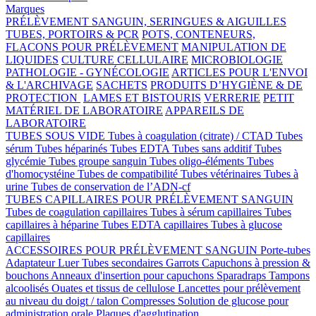
Marques
PRÉLÈVEMENT SANGUIN, SERINGUES & AIGUILLES
TUBES, PORTOIRS & PCR
POTS, CONTENEURS,
FLACONS POUR PRÉLÈVEMENT
MANIPULATION DE
LIQUIDES
CULTURE CELLULAIRE
MICROBIOLOGIE
PATHOLOGIE - GYNÉCOLOGIE
ARTICLES POUR L'ENVOI
& L'ARCHIVAGE
SACHETS
PRODUITS D’HYGIÈNE & DE
PROTECTION
LAMES ET BISTOURIS
VERRERIE
PETIT
MATÉRIEL DE LABORATOIRE
APPAREILS DE
LABORATOIRE
TUBES SOUS VIDE
Tubes à coagulation (citrate) / CTAD
Tubes
sérum
Tubes héparinés
Tubes EDTA
Tubes sans additif
Tubes
glycémie
Tubes groupe sanguin
Tubes oligo-éléments
Tubes
d'homocystéine
Tubes de compatibilité
Tubes vétérinaires
Tubes à
urine
Tubes de conservation de l’ADN-cf
TUBES CAPILLAIRES POUR PRÉLÈVEMENT SANGUIN
Tubes de coagulation capillaires
Tubes à sérum capillaires
Tubes
capillaires à héparine
Tubes EDTA capillaires
Tubes à glucose
capillaires
ACCESSOIRES POUR PRÉLÈVEMENT SANGUIN
Porte-tubes
Adaptateur Luer
Tubes secondaires
Garrots
Capuchons à pression &
bouchons
Anneaux d'insertion pour capuchons
Sparadraps
Tampons
alcoolisés
Ouates et tissus de cellulose
Lancettes pour prélèvement
au niveau du doigt / talon
Compresses
Solution de glucose pour
administration orale
Plaques d'agglutination