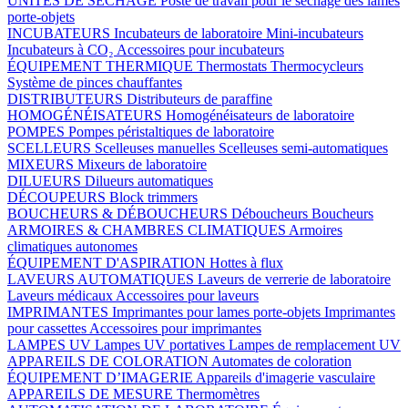
UNITÉS DE SÉCHAGE
Poste de travail pour le séchage des lames
porte-objets
INCUBATEURS
Incubateurs de laboratoire
Mini-incubateurs
Incubateurs à CO₂
Accessoires pour incubateurs
ÉQUIPEMENT THERMIQUE
Thermostats
Thermocycleurs
Système de pinces chauffantes
DISTRIBUTEURS
Distributeurs de paraffine
HOMOGÉNÉISATEURS
Homogénéisateurs de laboratoire
POMPES
Pompes péristaltiques de laboratoire
SCELLEURS
Scelleuses manuelles
Scelleuses semi-automatiques
MIXEURS
Mixeurs de laboratoire
DILUEURS
Dilueurs automatiques
DÉCOUPEURS
Block trimmers
BOUCHEURS & DÉBOUCHEURS
Déboucheurs
Boucheurs
ARMOIRES & CHAMBRES CLIMATIQUES
Armoires
climatiques autonomes
ÉQUIPEMENT D'ASPIRATION
Hottes à flux
LAVEURS AUTOMATIQUES
Laveurs de verrerie de laboratoire
Laveurs médicaux
Accessoires pour laveurs
IMPRIMANTES
Imprimantes pour lames porte-objets
Imprimantes
pour cassettes
Accessoires pour imprimantes
LAMPES UV
Lampes UV portatives
Lampes de remplacement UV
APPAREILS DE COLORATION
Automates de coloration
ÉQUIPEMENT D’IMAGERIE
Appareils d'imagerie vasculaire
APPAREILS DE MESURE
Thermomètres