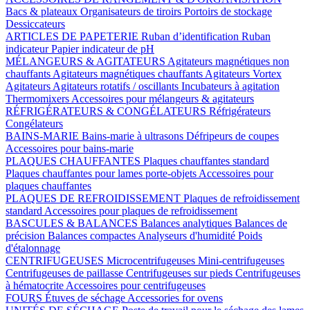
Bacs & plateaux
Organisateurs de tiroirs
Portoirs de stockage
Dessiccateurs
ARTICLES DE PAPETERIE
Ruban d’identification
Ruban
indicateur
Papier indicateur de pH
MÉLANGEURS & AGITATEURS
Agitateurs magnétiques non
chauffants
Agitateurs magnétiques chauffants
Agitateurs Vortex
Agitateurs
Agitateurs rotatifs / oscillants
Incubateurs à agitation
Thermomixers
Accessoires pour mélangeurs & agitateurs
RÉFRIGÉRATEURS & CONGÉLATEURS
Réfrigérateurs
Congélateurs
BAINS-MARIE
Bains-marie à ultrasons
Défripeurs de coupes
Accessoires pour bains-marie
PLAQUES CHAUFFANTES
Plaques chauffantes standard
Plaques chauffantes pour lames porte-objets
Accessoires pour
plaques chauffantes
PLAQUES DE REFROIDISSEMENT
Plaques de refroidissement
standard
Accessoires pour plaques de refroidissement
BASCULES & BALANCES
Balances analytiques
Balances de
précision
Balances compactes
Analyseurs d'humidité
Poids
d'étalonnage
CENTRIFUGEUSES
Microcentrifugeuses
Mini-centrifugeuses
Centrifugeuses de paillasse
Centrifugeuses sur pieds
Centrifugeuses
à hématocrite
Accessoires pour centrifugeuses
FOURS
Étuves de séchage
Accessories for ovens