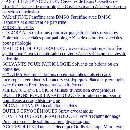
CASSETTES D'INCLUSION
Cassettes de tissus
Cassettes de
biopsie
Cassettes de microbiopsie
Cassettes macro
Accessoires pour
cassettes d'inclusion
PARAFFINE
Paraffine sans DMSO
Paraffine avec DMSO
Répulsifs et dissolvant de paraffine
MICROSCOPIE
COLORANTS
Colorants pour marquage de cellules tissulaires
Colorations spéciales pour pathologie
Kits de coloration spéciales
pour pathologie
MATÉRIEL DE COLORATION
Cuves de coloration en matière
synthétique
Cuves de coloration en verre
Accessoires pour cuves de
coloration
SOLVANTS POUR PATHOLOGIE
Solvants en bidons ou en
bouteilles
FIXATIFS
Fixatifs en bidons ou en bouteilles
Pots et seaux
préremplis avec fixatifs
Fixateurs cytologiques
Plateaux préremplis
avec fixateurs
Produits neutralisant le formol
MILIEUX D'INCLUSION
Milieux d’inclusion cryogéniques
SOLUTIONS POUR LA PATHOLOGIE
Solution ramolissante
pour tissus à usage histologique
DÉCALCIFIANTS
Décalcifiants acides
OUTILS CRYOGÉNIQUES
Spray cryogénique
CONTENEURS POUR PATHOLOGIE
Pots d'échantillonnage
Pots préremplis de solution saline physiologique
ACCESSOIRES
Planches à découper
Outils de coupe
Marqueurs