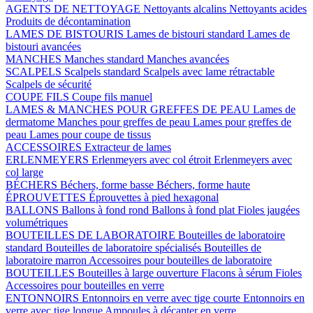
AGENTS DE NETTOYAGE
Nettoyants alcalins
Nettoyants acides
Produits de décontamination
LAMES DE BISTOURIS
Lames de bistouri standard
Lames de
bistouri avancées
MANCHES
Manches standard
Manches avancées
SCALPELS
Scalpels standard
Scalpels avec lame rétractable
Scalpels de sécurité
COUPE FILS
Coupe fils manuel
LAMES & MANCHES POUR GREFFES DE PEAU
Lames de
dermatome
Manches pour greffes de peau
Lames pour greffes de
peau
Lames pour coupe de tissus
ACCESSOIRES
Extracteur de lames
ERLENMEYERS
Erlenmeyers avec col étroit
Erlenmeyers avec
col large
BÉCHERS
Béchers, forme basse
Béchers, forme haute
ÉPROUVETTES
Éprouvettes à pied hexagonal
BALLONS
Ballons à fond rond
Ballons à fond plat
Fioles jaugées
volumétriques
BOUTEILLES DE LABORATOIRE
Bouteilles de laboratoire
standard
Bouteilles de laboratoire spécialisés
Bouteilles de
laboratoire marron
Accessoires pour bouteilles de laboratoire
BOUTEILLES
Bouteilles à large ouverture
Flacons à sérum
Fioles
Accessoires pour bouteilles en verre
ENTONNOIRS
Entonnoirs en verre avec tige courte
Entonnoirs en
verre avec tige longue
Ampoules à décanter en verre