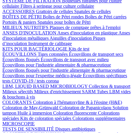
SYSTÈME DE FILTRATION
Bouteilles filtrantes pour culture
cellulaire
Filtres à seringue pour culture cellulaire
ACCESSOIRES
Grattoirs de cellules
Spatules de cellules
BOÎTES DE PÉTRI
Boîtes de Pétri rondes
Boîtes de Pétri carrées
Portoirs & paniers
Spatules pour boîtes de Pétri
MILIEUX NUTRITIFS
Plaques de comptage prêtes à l'emploi
ANSES D'INOCULATION
Anses d'inoculation en plastique
Anses
d'inoculation métalliques
Aiguilles d'inoculation
Piques
d’inoculation
Instrument de calibrage
KITS POUR BACTÉRIOLOGIE
Kits de test
ÉCOUVILLONS
Tiges cotonnées
Écouvillons de transport secs
Écouvillons floqués
Écouvillons de transport avec milieu
Écouvillons pour l'industrie alimentaire & pharmaceutique
Écouvillons floqués pour l'industrie alimentaire & pharmaceutique
Écouvillons pour l'expertise médico-légale
Écouvillons spécifiques
tests COVID-19 / tests corona
LBM, LIQUID BASED MICROBIOLOGY
Collection & transport
Milieux sélectifs
Milieux d'enrichissement SARM
Tubes LBM vides
& bouchons à vis
COLORANTS
Coloration à l'hématoxyline & à l'éosine (H&E)
Coloration de May-Grünwald
Coloration de Papanicolaou
Solution
tampon
Huile à immersion
Coloration fluorescente
Colorations
spéciales
Kits de coloration spéciales
Colorations supplémentaires
MICROSCOPIE
TESTS DE SENSIBILITÉ
Disques antibiotiques