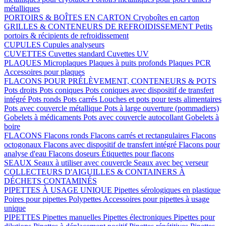
métalliques
PORTOIRS & BOÎTES EN CARTON
Cryoboîtes en carton
GRILLES & CONTENEURS DE REFROIDISSEMENT
Petits
portoirs & récipients de refroidissement
CUPULES
Cupules analyseurs
CUVETTES
Cuvettes standard
Cuvettes UV
PLAQUES
Microplaques
Plaques à puits profonds
Plaques PCR
Accessoires pour plaques
FLACONS POUR PRÉLÈVEMENT, CONTENEURS & POTS
Pots droits
Pots coniques
Pots coniques avec dispositif de transfert
intégré
Pots ronds
Pots carrés
Louches et pots pour tests alimentaires
Pots avec couvercle métallique
Pots à large ouverture (pommadiers)
Gobelets à médicaments
Pots avec couvercle autocollant
Gobelets à
boire
FLACONS
Flacons ronds
Flacons carrés et rectangulaires
Flacons
octogonaux
Flacons avec dispositif de transfert intégré
Flacons pour
analyse d'eau
Flacons doseurs
Étiquettes pour flacons
SEAUX
Seaux à utiliser avec couvercle
Seaux avec bec verseur
COLLECTEURS D'AIGUILLES & CONTAINERS À
DÉCHETS CONTAMINÉS
PIPETTES À USAGE UNIQUE
Pipettes sérologiques en plastique
Poires pour pipettes
Polypettes
Accessoires pour pipettes à usage
unique
PIPETTES
Pipettes manuelles
Pipettes électroniques
Pipettes pour