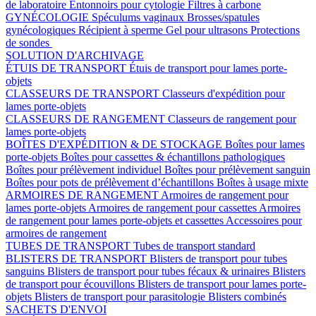
de laboratoire
Entonnoirs pour cytologie
Filtres à carbone
GYNÉCOLOGIE
Spéculums vaginaux
Brosses/spatules
gynécologiques
Récipient à sperme
Gel pour ultrasons
Protections
de sondes
SOLUTION D'ARCHIVAGE
ÉTUIS DE TRANSPORT
Étuis de transport pour lames porte-
objets
CLASSEURS DE TRANSPORT
Classeurs d'expédition pour
lames porte-objets
CLASSEURS DE RANGEMENT
Classeurs de rangement pour
lames porte-objets
BOÎTES D'EXPÉDITION & DE STOCKAGE
Boîtes pour lames
porte-objets
Boîtes pour cassettes & échantillons pathologiques
Boîtes pour prélèvement individuel
Boîtes pour prélèvement sanguin
Boîtes pour pots de prélèvement d’échantillons
Boîtes à usage mixte
ARMOIRES DE RANGEMENT
Armoires de rangement pour
lames porte-objets
Armoires de rangement pour cassettes
Armoires
de rangement pour lames porte-objets et cassettes
Accessoires pour
armoires de rangement
TUBES DE TRANSPORT
Tubes de transport standard
BLISTERS DE TRANSPORT
Blisters de transport pour tubes
sanguins
Blisters de transport pour tubes fécaux & urinaires
Blisters
de transport pour écouvillons
Blisters de transport pour lames porte-
objets
Blisters de transport pour parasitologie
Blisters combinés
SACHETS D'ENVOI