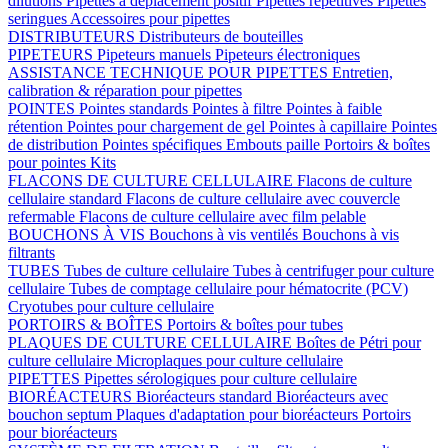
dilutions
Pipettes à déplacement positif
Pipettes répétitives
Pipettes
seringues
Accessoires pour pipettes
DISTRIBUTEURS
Distributeurs de bouteilles
PIPETEURS
Pipeteurs manuels
Pipeteurs électroniques
ASSISTANCE TECHNIQUE POUR PIPETTES
Entretien,
calibration & réparation pour pipettes
POINTES
Pointes standards
Pointes à filtre
Pointes à faible
rétention
Pointes pour chargement de gel
Pointes à capillaire
Pointes
de distribution
Pointes spécifiques
Embouts paille
Portoirs & boîtes
pour pointes
Kits
FLACONS DE CULTURE CELLULAIRE
Flacons de culture
cellulaire standard
Flacons de culture cellulaire avec couvercle
refermable
Flacons de culture cellulaire avec film pelable
BOUCHONS À VIS
Bouchons à vis ventilés
Bouchons à vis
filtrants
TUBES
Tubes de culture cellulaire
Tubes à centrifuger pour culture
cellulaire
Tubes de comptage cellulaire pour hématocrite (PCV)
Cryotubes pour culture cellulaire
PORTOIRS & BOÎTES
Portoirs & boîtes pour tubes
PLAQUES DE CULTURE CELLULAIRE
Boîtes de Pétri pour
culture cellulaire
Microplaques pour culture cellulaire
PIPETTES
Pipettes sérologiques pour culture cellulaire
BIORÉACTEURS
Bioréacteurs standard
Bioréacteurs avec
bouchon septum
Plaques d'adaptation pour bioréacteurs
Portoirs
pour bioréacteurs