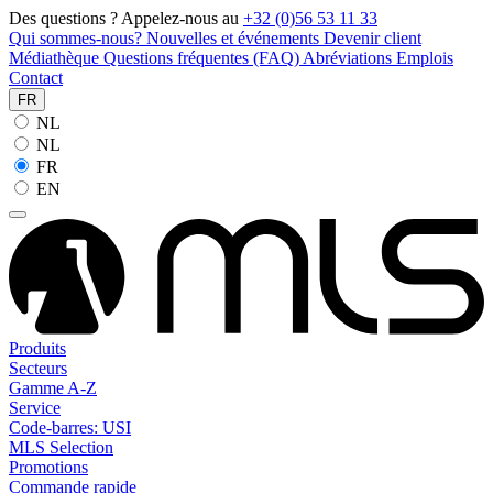
Des questions ? Appelez-nous au
+32 (0)56 53 11 33
Qui sommes-nous?
Nouvelles et événements
Devenir client
Médiathèque
Questions fréquentes (FAQ)
Abréviations
Emplois
Contact
FR
NL
NL
FR
EN
Produits
Secteurs
Gamme A-Z
Service
Code-barres: USI
MLS Selection
Promotions
Commande rapide