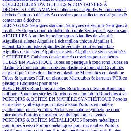
COLLECTEURS D'AIGUILLES & CONTAINERS À
DÉCHETS CONTAMINÉS
Collecteurs d'aiguilles & conteneurs à
déchets
Cartons à déchets
Accessoires pour collecteurs d'aiguilles &
conteneurs à déchets
SERINGUES
Seringues standard
Seringues de sécurité
Seringues à
insuline
Seringues pour administration orale
Seringues à gaz du sang
AIGUILLES
Aiguilles hypodermiques
Aiguilles de sécurité
Aiguilles à ailettes
Aiguilles à échantillon unique
Aiguilles à
échantillons multiples
Aiguilles de sécurité multi-échantillons
Aiguilles de transfert
Aiguilles de stylo
Aiguilles de stylo sécurisées
CATHÉTERS
Cathéters de sécurité
Accessoires pour cathéters
TUBES EN PLASTIQUE
Tubes en plastique à fond rond
Tubes en
plastique à fond conique
Tubes en plastique à fond plat
Cryotubes
en plastique
Tubes de culture en plastique
Microtubes en plastique
Tubes & barrettes PCR en plastique
Microtubes & barrettes PCR en
plastique
Étiquettes pour tubes
BOUCHONS
Bouchons à ailettes
Bouchons à pression
Bouchons
coiffants
Bouchons stériles
Bouchons en aluminium
Bouchons à vis
PORTOIRS & BOÎTES EN MATIÈRE SYNTHÉTIQUE
Portoirs
en matière synthétique pour tubes à essai
Portoirs en matière
synthétique pour cryotubes
Portoirs en matière synthétique pour
microtubes
Portoirs en matière synthétique pour cuvettes
PORTOIRS & BOÎTES MÉTALLIQUES
Portoirs métalliques
pour tubes à essai
Portoirs métalliques pour microtubes
Portoirs
métalliques pour cryotubes
Portoirs métalliques pour pots
Paniers