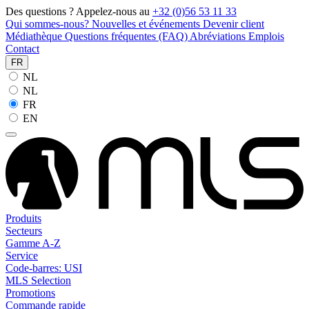
Des questions ? Appelez-nous au
+32 (0)56 53 11 33
Qui sommes-nous?
Nouvelles et événements
Devenir client
Médiathèque
Questions fréquentes (FAQ)
Abréviations
Emplois
Contact
FR
NL
NL
FR
EN
Produits
Secteurs
Gamme A-Z
Service
Code-barres: USI
MLS Selection
Promotions
Commande rapide