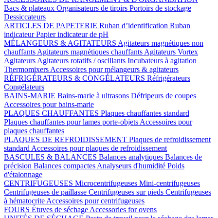
Bacs & plateaux
Organisateurs de tiroirs
Portoirs de stockage
Dessiccateurs
ARTICLES DE PAPETERIE
Ruban d’identification
Ruban
indicateur
Papier indicateur de pH
MÉLANGEURS & AGITATEURS
Agitateurs magnétiques non
chauffants
Agitateurs magnétiques chauffants
Agitateurs Vortex
Agitateurs
Agitateurs rotatifs / oscillants
Incubateurs à agitation
Thermomixers
Accessoires pour mélangeurs & agitateurs
RÉFRIGÉRATEURS & CONGÉLATEURS
Réfrigérateurs
Congélateurs
BAINS-MARIE
Bains-marie à ultrasons
Défripeurs de coupes
Accessoires pour bains-marie
PLAQUES CHAUFFANTES
Plaques chauffantes standard
Plaques chauffantes pour lames porte-objets
Accessoires pour
plaques chauffantes
PLAQUES DE REFROIDISSEMENT
Plaques de refroidissement
standard
Accessoires pour plaques de refroidissement
BASCULES & BALANCES
Balances analytiques
Balances de
précision
Balances compactes
Analyseurs d'humidité
Poids
d'étalonnage
CENTRIFUGEUSES
Microcentrifugeuses
Mini-centrifugeuses
Centrifugeuses de paillasse
Centrifugeuses sur pieds
Centrifugeuses
à hématocrite
Accessoires pour centrifugeuses
FOURS
Étuves de séchage
Accessories for ovens