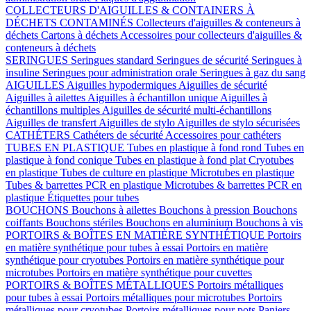
COLLECTEURS D'AIGUILLES & CONTAINERS À
DÉCHETS CONTAMINÉS
Collecteurs d'aiguilles & conteneurs à
déchets
Cartons à déchets
Accessoires pour collecteurs d'aiguilles &
conteneurs à déchets
SERINGUES
Seringues standard
Seringues de sécurité
Seringues à
insuline
Seringues pour administration orale
Seringues à gaz du sang
AIGUILLES
Aiguilles hypodermiques
Aiguilles de sécurité
Aiguilles à ailettes
Aiguilles à échantillon unique
Aiguilles à
échantillons multiples
Aiguilles de sécurité multi-échantillons
Aiguilles de transfert
Aiguilles de stylo
Aiguilles de stylo sécurisées
CATHÉTERS
Cathéters de sécurité
Accessoires pour cathéters
TUBES EN PLASTIQUE
Tubes en plastique à fond rond
Tubes en
plastique à fond conique
Tubes en plastique à fond plat
Cryotubes
en plastique
Tubes de culture en plastique
Microtubes en plastique
Tubes & barrettes PCR en plastique
Microtubes & barrettes PCR en
plastique
Étiquettes pour tubes
BOUCHONS
Bouchons à ailettes
Bouchons à pression
Bouchons
coiffants
Bouchons stériles
Bouchons en aluminium
Bouchons à vis
PORTOIRS & BOÎTES EN MATIÈRE SYNTHÉTIQUE
Portoirs
en matière synthétique pour tubes à essai
Portoirs en matière
synthétique pour cryotubes
Portoirs en matière synthétique pour
microtubes
Portoirs en matière synthétique pour cuvettes
PORTOIRS & BOÎTES MÉTALLIQUES
Portoirs métalliques
pour tubes à essai
Portoirs métalliques pour microtubes
Portoirs
métalliques pour cryotubes
Portoirs métalliques pour pots
Paniers