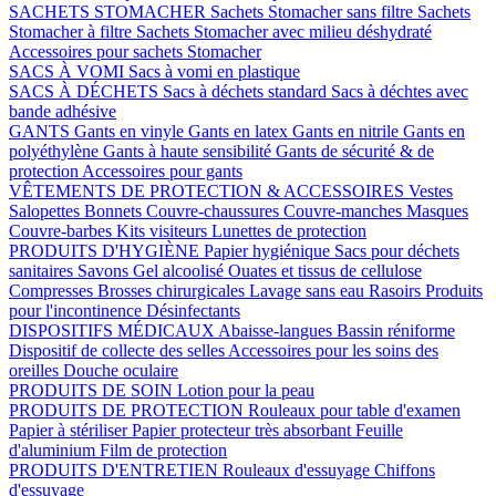
SACHETS STOMACHER
Sachets Stomacher sans filtre
Sachets
Stomacher à filtre
Sachets Stomacher avec milieu déshydraté
Accessoires pour sachets Stomacher
SACS À VOMI
Sacs à vomi en plastique
SACS À DÉCHETS
Sacs à déchets standard
Sacs à déchtes avec
bande adhésive
GANTS
Gants en vinyle
Gants en latex
Gants en nitrile
Gants en
polyéthylène
Gants à haute sensibilité
Gants de sécurité & de
protection
Accessoires pour gants
VÊTEMENTS DE PROTECTION & ACCESSOIRES
Vestes
Salopettes
Bonnets
Couvre-chaussures
Couvre-manches
Masques
Couvre-barbes
Kits visiteurs
Lunettes de protection
PRODUITS D'HYGIÈNE
Papier hygiénique
Sacs pour déchets
sanitaires
Savons
Gel alcoolisé
Ouates et tissus de cellulose
Compresses
Brosses chirurgicales
Lavage sans eau
Rasoirs
Produits
pour l'incontinence
Désinfectants
DISPOSITIFS MÉDICAUX
Abaisse-langues
Bassin réniforme
Dispositif de collecte des selles
Accessoires pour les soins des
oreilles
Douche oculaire
PRODUITS DE SOIN
Lotion pour la peau
PRODUITS DE PROTECTION
Rouleaux pour table d'examen
Papier à stériliser
Papier protecteur très absorbant
Feuille
d'aluminium
Film de protection
PRODUITS D'ENTRETIEN
Rouleaux d'essuyage
Chiffons
d'essuyage