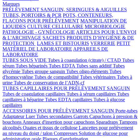
Marques
PRÉLÈVEMENT SANGUIN, SERINGUES & AIGUILLES
TUBES, PORTOIRS & PCR
POTS, CONTENEURS,
FLACONS POUR PRÉLÈVEMENT
MANIPULATION DE
LIQUIDES
CULTURE CELLULAIRE
MICROBIOLOGIE
PATHOLOGIE - GYNÉCOLOGIE
ARTICLES POUR L'ENVOI
& L'ARCHIVAGE
SACHETS
PRODUITS D’HYGIÈNE & DE
PROTECTION
LAMES ET BISTOURIS
VERRERIE
PETIT
MATÉRIEL DE LABORATOIRE
APPAREILS DE
LABORATOIRE
TUBES SOUS VIDE
Tubes à coagulation (citrate) / CTAD
Tubes
sérum
Tubes héparinés
Tubes EDTA
Tubes sans additif
Tubes
glycémie
Tubes groupe sanguin
Tubes oligo-éléments
Tubes
d'homocystéine
Tubes de compatibilité
Tubes vétérinaires
Tubes à
urine
Tubes de conservation de l’ADN-cf
TUBES CAPILLAIRES POUR PRÉLÈVEMENT SANGUIN
Tubes de coagulation capillaires
Tubes à sérum capillaires
Tubes
capillaires à héparine
Tubes EDTA capillaires
Tubes à glucose
capillaires
ACCESSOIRES POUR PRÉLÈVEMENT SANGUIN
Porte-tubes
Adaptateur Luer
Tubes secondaires
Garrots
Capuchons à pression &
bouchons
Anneaux d'insertion pour capuchons
Sparadraps
Tampons
alcoolisés
Ouates et tissus de cellulose
Lancettes pour prélèvement
au niveau du doigt / talon
Compresses
Solution de glucose pour
administration orale
Plaques d'agglutination