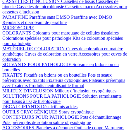
CASSETTES D'INCLUSION
Cassettes de tissus
Cassettes de
biopsie
Cassettes de microbiopsie
Cassettes macro
Accessoires pour
cassettes d'inclusion
PARAFFINE
Paraffine sans DMSO
Paraffine avec DMSO
Répulsifs et dissolvant de paraffine
MICROSCOPIE
COLORANTS
Colorants pour marquage de cellules tissulaires
Colorations spéciales pour pathologie
Kits de coloration spéciales
pour pathologie
MATÉRIEL DE COLORATION
Cuves de coloration en matière
synthétique
Cuves de coloration en verre
Accessoires pour cuves de
coloration
SOLVANTS POUR PATHOLOGIE
Solvants en bidons ou en
bouteilles
FIXATIFS
Fixatifs en bidons ou en bouteilles
Pots et seaux
préremplis avec fixatifs
Fixateurs cytologiques
Plateaux préremplis
avec fixateurs
Produits neutralisant le formol
MILIEUX D'INCLUSION
Milieux d’inclusion cryogéniques
SOLUTIONS POUR LA PATHOLOGIE
Solution ramolissante
pour tissus à usage histologique
DÉCALCIFIANTS
Décalcifiants acides
OUTILS CRYOGÉNIQUES
Spray cryogénique
CONTENEURS POUR PATHOLOGIE
Pots d'échantillonnage
Pots préremplis de solution saline physiologique
ACCESSOIRES
Planches à découper
Outils de coupe
Marqueurs