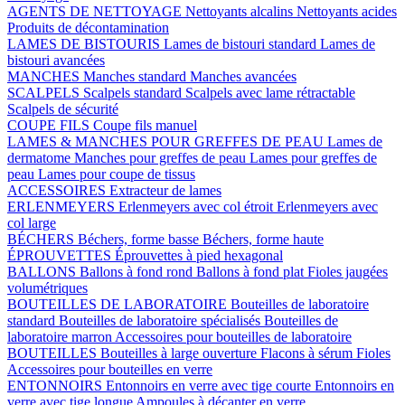
AGENTS DE NETTOYAGE
Nettoyants alcalins
Nettoyants acides
Produits de décontamination
LAMES DE BISTOURIS
Lames de bistouri standard
Lames de
bistouri avancées
MANCHES
Manches standard
Manches avancées
SCALPELS
Scalpels standard
Scalpels avec lame rétractable
Scalpels de sécurité
COUPE FILS
Coupe fils manuel
LAMES & MANCHES POUR GREFFES DE PEAU
Lames de
dermatome
Manches pour greffes de peau
Lames pour greffes de
peau
Lames pour coupe de tissus
ACCESSOIRES
Extracteur de lames
ERLENMEYERS
Erlenmeyers avec col étroit
Erlenmeyers avec
col large
BÉCHERS
Béchers, forme basse
Béchers, forme haute
ÉPROUVETTES
Éprouvettes à pied hexagonal
BALLONS
Ballons à fond rond
Ballons à fond plat
Fioles jaugées
volumétriques
BOUTEILLES DE LABORATOIRE
Bouteilles de laboratoire
standard
Bouteilles de laboratoire spécialisés
Bouteilles de
laboratoire marron
Accessoires pour bouteilles de laboratoire
BOUTEILLES
Bouteilles à large ouverture
Flacons à sérum
Fioles
Accessoires pour bouteilles en verre
ENTONNOIRS
Entonnoirs en verre avec tige courte
Entonnoirs en
verre avec tige longue
Ampoules à décanter en verre