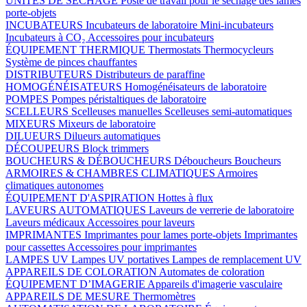
UNITÉS DE SÉCHAGE
Poste de travail pour le séchage des lames
porte-objets
INCUBATEURS
Incubateurs de laboratoire
Mini-incubateurs
Incubateurs à CO₂
Accessoires pour incubateurs
ÉQUIPEMENT THERMIQUE
Thermostats
Thermocycleurs
Système de pinces chauffantes
DISTRIBUTEURS
Distributeurs de paraffine
HOMOGÉNÉISATEURS
Homogénéisateurs de laboratoire
POMPES
Pompes péristaltiques de laboratoire
SCELLEURS
Scelleuses manuelles
Scelleuses semi-automatiques
MIXEURS
Mixeurs de laboratoire
DILUEURS
Dilueurs automatiques
DÉCOUPEURS
Block trimmers
BOUCHEURS & DÉBOUCHEURS
Déboucheurs
Boucheurs
ARMOIRES & CHAMBRES CLIMATIQUES
Armoires
climatiques autonomes
ÉQUIPEMENT D'ASPIRATION
Hottes à flux
LAVEURS AUTOMATIQUES
Laveurs de verrerie de laboratoire
Laveurs médicaux
Accessoires pour laveurs
IMPRIMANTES
Imprimantes pour lames porte-objets
Imprimantes
pour cassettes
Accessoires pour imprimantes
LAMPES UV
Lampes UV portatives
Lampes de remplacement UV
APPAREILS DE COLORATION
Automates de coloration
ÉQUIPEMENT D’IMAGERIE
Appareils d'imagerie vasculaire
APPAREILS DE MESURE
Thermomètres