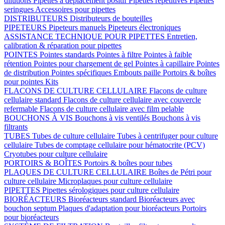
dilutions
Pipettes à déplacement positif
Pipettes répétitives
Pipettes
seringues
Accessoires pour pipettes
DISTRIBUTEURS
Distributeurs de bouteilles
PIPETEURS
Pipeteurs manuels
Pipeteurs électroniques
ASSISTANCE TECHNIQUE POUR PIPETTES
Entretien,
calibration & réparation pour pipettes
POINTES
Pointes standards
Pointes à filtre
Pointes à faible
rétention
Pointes pour chargement de gel
Pointes à capillaire
Pointes
de distribution
Pointes spécifiques
Embouts paille
Portoirs & boîtes
pour pointes
Kits
FLACONS DE CULTURE CELLULAIRE
Flacons de culture
cellulaire standard
Flacons de culture cellulaire avec couvercle
refermable
Flacons de culture cellulaire avec film pelable
BOUCHONS À VIS
Bouchons à vis ventilés
Bouchons à vis
filtrants
TUBES
Tubes de culture cellulaire
Tubes à centrifuger pour culture
cellulaire
Tubes de comptage cellulaire pour hématocrite (PCV)
Cryotubes pour culture cellulaire
PORTOIRS & BOÎTES
Portoirs & boîtes pour tubes
PLAQUES DE CULTURE CELLULAIRE
Boîtes de Pétri pour
culture cellulaire
Microplaques pour culture cellulaire
PIPETTES
Pipettes sérologiques pour culture cellulaire
BIORÉACTEURS
Bioréacteurs standard
Bioréacteurs avec
bouchon septum
Plaques d'adaptation pour bioréacteurs
Portoirs
pour bioréacteurs