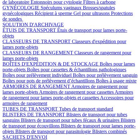
de laboratoire
Entonnoirs pour cytologie
Filtres à carbone
GYNÉCOLOGIE
Spéculums vaginaux
Brosses/spatules
gynécologiques
Récipient à sperme
Gel pour ultrasons
Protections
de sondes
SOLUTION D'ARCHIVAGE
ÉTUIS DE TRANSPORT
Étuis de transport pour lames porte-
objets
CLASSEURS DE TRANSPORT
Classeurs d'expédition pour
lames porte-objets
CLASSEURS DE RANGEMENT
Classeurs de rangement pour
lames porte-objets
BOÎTES D'EXPÉDITION & DE STOCKAGE
Boîtes pour lames
porte-objets
Boîtes pour cassettes & échantillons pathologiques
Boîtes pour prélèvement individuel
Boîtes pour prélèvement sanguin
Boîtes pour pots de prélèvement d’échantillons
Boîtes à usage mixte
ARMOIRES DE RANGEMENT
Armoires de rangement pour
lames porte-objets
Armoires de rangement pour cassettes
Armoires
de rangement pour lames porte-objets et cassettes
Accessoires pour
armoires de rangement
TUBES DE TRANSPORT
Tubes de transport standard
BLISTERS DE TRANSPORT
Blisters de transport pour tubes
sanguins
Blisters de transport pour tubes fécaux & urinaires
Blisters
de transport pour écouvillons
Blisters de transport pour lames porte-
objets
Blisters de transport pour parasitologie
Blisters combinés
SACHETS D'ENVOI