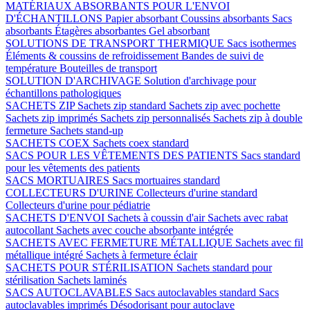
MATÉRIAUX ABSORBANTS POUR L'ENVOI
D'ÉCHANTILLONS
Papier absorbant
Coussins absorbants
Sacs
absorbants
Étagères absorbantes
Gel absorbant
SOLUTIONS DE TRANSPORT THERMIQUE
Sacs isothermes
Éléments & coussins de refroidissement
Bandes de suivi de
température
Bouteilles de transport
SOLUTION D'ARCHIVAGE
Solution d'archivage pour
échantillons pathologiques
SACHETS ZIP
Sachets zip standard
Sachets zip avec pochette
Sachets zip imprimés
Sachets zip personnalisés
Sachets zip à double
fermeture
Sachets stand-up
SACHETS COEX
Sachets coex standard
SACS POUR LES VÊTEMENTS DES PATIENTS
Sacs standard
pour les vêtements des patients
SACS MORTUAIRES
Sacs mortuaires standard
COLLECTEURS D'URINE
Collecteurs d'urine standard
Collecteurs d'urine pour pédiatrie
SACHETS D'ENVOI
Sachets à coussin d'air
Sachets avec rabat
autocollant
Sachets avec couche absorbante intégrée
SACHETS AVEC FERMETURE MÉTALLIQUE
Sachets avec fil
métallique intégré
Sachets à fermeture éclair
SACHETS POUR STÉRILISATION
Sachets standard pour
stérilisation
Sachets laminés
SACS AUTOCLAVABLES
Sacs autoclavables standard
Sacs
autoclavables imprimés
Désodorisant pour autoclave