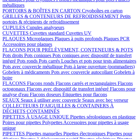
métalliques
PORTOIRS & BOÎTES EN CARTON
Cryoboîtes en carton
GRILLES & CONTENEURS DE REFROIDISSEMENT
Petits
portoirs & récipients de refroidissement
CUPULES
Cupules analyseurs
CUVETTES
Cuvettes standard
Cuvettes UV
PLAQUES
Microplaques
Plaques à puits profonds
Plaques PCR
Accessoires pour plaques
FLACONS POUR PRÉLÈVEMENT, CONTENEURS & POTS
Pots droits
Pots coniques
Pots coniques avec dispositif de transfert
intégré
Pots ronds
Pots carrés
Louches et pots pour tests alimentaires
Pots avec couvercle métallique
Pots à large ouverture (pommadiers)
Gobelets à médicaments
Pots avec couvercle autocollant
Gobelets à
boire
FLACONS
Flacons ronds
Flacons carrés et rectangulaires
Flacons
octogonaux
Flacons avec dispositif de transfert intégré
Flacons pour
analyse d'eau
Flacons doseurs
Étiquettes pour flacons
SEAUX
Seaux à utiliser avec couvercle
Seaux avec bec verseur
COLLECTEURS D'AIGUILLES & CONTAINERS À
DÉCHETS CONTAMINÉS
PIPETTES À USAGE UNIQUE
Pipettes sérologiques en plastique
Poires pour pipettes
Polypettes
Accessoires pour pipettes à usage
unique
PIPETTES
Pipettes manuelles
Pipettes électroniques
Pipettes pour