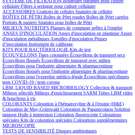
SYSTÈME DE FILTRATION
Bouteilles filtrantes pour culture
cellulaire
Filtres à seringue pour culture cellulaire
ACCESSOIRES
Grattoirs de cellules
Spatules de cellules
BOÎTES DE PÉTRI
Boîtes de Pétri rondes
Boîtes de Pétri carrées
Portoirs & paniers
Spatules pour boîtes de Pétri
MILIEUX NUTRITIFS
Plaques de comptage prêtes à l'emploi
ANSES D'INOCULATION
Anses d'inoculation en plastique
Anses
d'inoculation métalliques
Aiguilles d'inoculation
Piques
d’inoculation
Instrument de calibrage
KITS POUR BACTÉRIOLOGIE
Kits de test
ÉCOUVILLONS
Tiges cotonnées
Écouvillons de transport secs
Écouvillons floqués
Écouvillons de transport avec milieu
Écouvillons pour l'industrie alimentaire & pharmaceutique
Écouvillons floqués pour l'industrie alimentaire & pharmaceutique
Écouvillons pour l'expertise médico-légale
Écouvillons spécifiques
tests COVID-19 / tests corona
LBM, LIQUID BASED MICROBIOLOGY
Collection & transport
Milieux sélectifs
Milieux d'enrichissement SARM
Tubes LBM vides
& bouchons à vis
COLORANTS
Coloration à l'hématoxyline & à l'éosine (H&E)
Coloration de May-Grünwald
Coloration de Papanicolaou
Solution
tampon
Huile à immersion
Coloration fluorescente
Colorations
spéciales
Kits de coloration spéciales
Colorations supplémentaires
MICROSCOPIE
TESTS DE SENSIBILITÉ
Disques antibiotiques