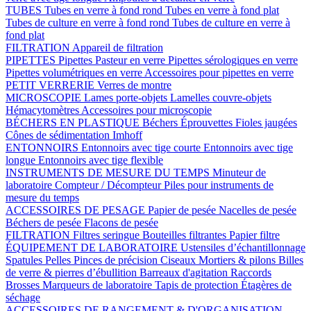
TUBES
Tubes en verre à fond rond
Tubes en verre à fond plat
Tubes de culture en verre à fond rond
Tubes de culture en verre à
fond plat
FILTRATION
Appareil de filtration
PIPETTES
Pipettes Pasteur en verre
Pipettes sérologiques en verre
Pipettes volumétriques en verre
Accessoires pour pipettes en verre
PETIT VERRERIE
Verres de montre
MICROSCOPIE
Lames porte-objets
Lamelles couvre-objets
Hémacytomètres
Accessoires pour microscopie
BÉCHERS EN PLASTIQUE
Béchers
Éprouvettes
Fioles jaugées
Cônes de sédimentation Imhoff
ENTONNOIRS
Entonnoirs avec tige courte
Entonnoirs avec tige
longue
Entonnoirs avec tige flexible
INSTRUMENTS DE MESURE DU TEMPS
Minuteur de
laboratoire
Compteur / Décompteur
Piles pour instruments de
mesure du temps
ACCESSOIRES DE PESAGE
Papier de pesée
Nacelles de pesée
Béchers de pesée
Flacons de pesée
FILTRATION
Filtres seringue
Bouteilles filtrantes
Papier filtre
ÉQUIPEMENT DE LABORATOIRE
Ustensiles d’échantillonnage
Spatules
Pelles
Pinces de précision
Ciseaux
Mortiers & pilons
Billes
de verre & pierres d’ébullition
Barreaux d'agitation
Raccords
Brosses
Marqueurs de laboratoire
Tapis de protection
Étagères de
séchage
ACCESSOIRES DE RANGEMENT & D'ORGANISATION