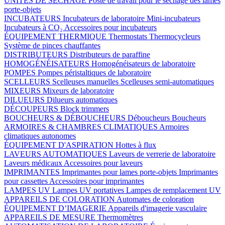
UNITÉS DE SÉCHAGE
Poste de travail pour le séchage des lames
porte-objets
INCUBATEURS
Incubateurs de laboratoire
Mini-incubateurs
Incubateurs à CO₂
Accessoires pour incubateurs
ÉQUIPEMENT THERMIQUE
Thermostats
Thermocycleurs
Système de pinces chauffantes
DISTRIBUTEURS
Distributeurs de paraffine
HOMOGÉNÉISATEURS
Homogénéisateurs de laboratoire
POMPES
Pompes péristaltiques de laboratoire
SCELLEURS
Scelleuses manuelles
Scelleuses semi-automatiques
MIXEURS
Mixeurs de laboratoire
DILUEURS
Dilueurs automatiques
DÉCOUPEURS
Block trimmers
BOUCHEURS & DÉBOUCHEURS
Déboucheurs
Boucheurs
ARMOIRES & CHAMBRES CLIMATIQUES
Armoires
climatiques autonomes
ÉQUIPEMENT D'ASPIRATION
Hottes à flux
LAVEURS AUTOMATIQUES
Laveurs de verrerie de laboratoire
Laveurs médicaux
Accessoires pour laveurs
IMPRIMANTES
Imprimantes pour lames porte-objets
Imprimantes
pour cassettes
Accessoires pour imprimantes
LAMPES UV
Lampes UV portatives
Lampes de remplacement UV
APPAREILS DE COLORATION
Automates de coloration
ÉQUIPEMENT D’IMAGERIE
Appareils d'imagerie vasculaire
APPAREILS DE MESURE
Thermomètres