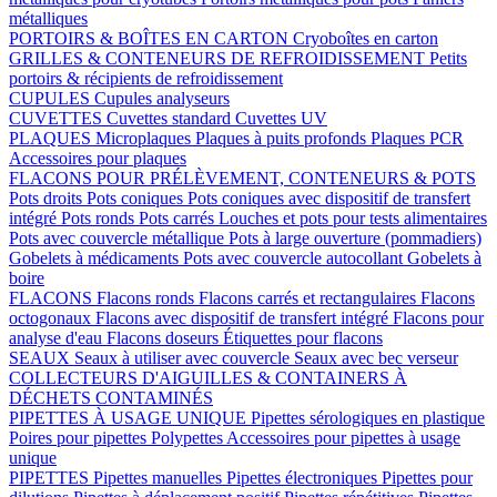
métalliques
PORTOIRS & BOÎTES EN CARTON
Cryoboîtes en carton
GRILLES & CONTENEURS DE REFROIDISSEMENT
Petits
portoirs & récipients de refroidissement
CUPULES
Cupules analyseurs
CUVETTES
Cuvettes standard
Cuvettes UV
PLAQUES
Microplaques
Plaques à puits profonds
Plaques PCR
Accessoires pour plaques
FLACONS POUR PRÉLÈVEMENT, CONTENEURS & POTS
Pots droits
Pots coniques
Pots coniques avec dispositif de transfert
intégré
Pots ronds
Pots carrés
Louches et pots pour tests alimentaires
Pots avec couvercle métallique
Pots à large ouverture (pommadiers)
Gobelets à médicaments
Pots avec couvercle autocollant
Gobelets à
boire
FLACONS
Flacons ronds
Flacons carrés et rectangulaires
Flacons
octogonaux
Flacons avec dispositif de transfert intégré
Flacons pour
analyse d'eau
Flacons doseurs
Étiquettes pour flacons
SEAUX
Seaux à utiliser avec couvercle
Seaux avec bec verseur
COLLECTEURS D'AIGUILLES & CONTAINERS À
DÉCHETS CONTAMINÉS
PIPETTES À USAGE UNIQUE
Pipettes sérologiques en plastique
Poires pour pipettes
Polypettes
Accessoires pour pipettes à usage
unique
PIPETTES
Pipettes manuelles
Pipettes électroniques
Pipettes pour