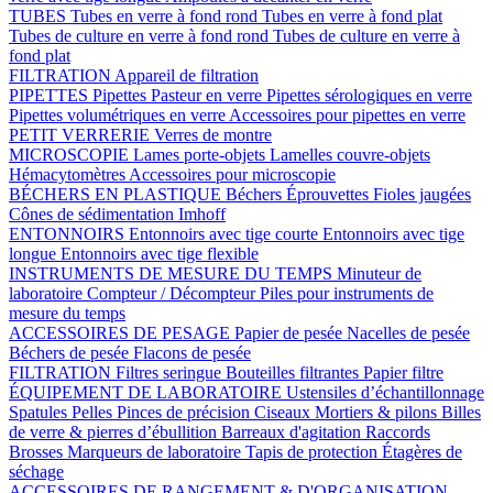
TUBES
Tubes en verre à fond rond
Tubes en verre à fond plat
Tubes de culture en verre à fond rond
Tubes de culture en verre à
fond plat
FILTRATION
Appareil de filtration
PIPETTES
Pipettes Pasteur en verre
Pipettes sérologiques en verre
Pipettes volumétriques en verre
Accessoires pour pipettes en verre
PETIT VERRERIE
Verres de montre
MICROSCOPIE
Lames porte-objets
Lamelles couvre-objets
Hémacytomètres
Accessoires pour microscopie
BÉCHERS EN PLASTIQUE
Béchers
Éprouvettes
Fioles jaugées
Cônes de sédimentation Imhoff
ENTONNOIRS
Entonnoirs avec tige courte
Entonnoirs avec tige
longue
Entonnoirs avec tige flexible
INSTRUMENTS DE MESURE DU TEMPS
Minuteur de
laboratoire
Compteur / Décompteur
Piles pour instruments de
mesure du temps
ACCESSOIRES DE PESAGE
Papier de pesée
Nacelles de pesée
Béchers de pesée
Flacons de pesée
FILTRATION
Filtres seringue
Bouteilles filtrantes
Papier filtre
ÉQUIPEMENT DE LABORATOIRE
Ustensiles d’échantillonnage
Spatules
Pelles
Pinces de précision
Ciseaux
Mortiers & pilons
Billes
de verre & pierres d’ébullition
Barreaux d'agitation
Raccords
Brosses
Marqueurs de laboratoire
Tapis de protection
Étagères de
séchage
ACCESSOIRES DE RANGEMENT & D'ORGANISATION