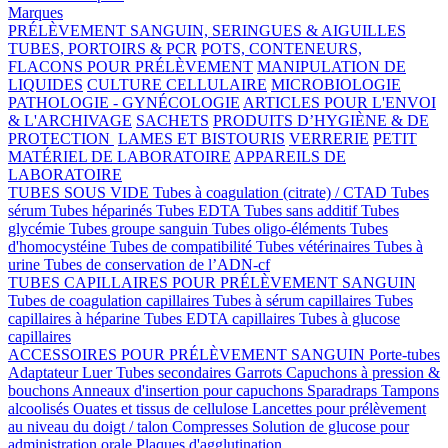
Marques
PRÉLÈVEMENT SANGUIN, SERINGUES & AIGUILLES
TUBES, PORTOIRS & PCR
POTS, CONTENEURS,
FLACONS POUR PRÉLÈVEMENT
MANIPULATION DE
LIQUIDES
CULTURE CELLULAIRE
MICROBIOLOGIE
PATHOLOGIE - GYNÉCOLOGIE
ARTICLES POUR L'ENVOI
& L'ARCHIVAGE
SACHETS
PRODUITS D’HYGIÈNE & DE
PROTECTION
LAMES ET BISTOURIS
VERRERIE
PETIT
MATÉRIEL DE LABORATOIRE
APPAREILS DE
LABORATOIRE
TUBES SOUS VIDE
Tubes à coagulation (citrate) / CTAD
Tubes
sérum
Tubes héparinés
Tubes EDTA
Tubes sans additif
Tubes
glycémie
Tubes groupe sanguin
Tubes oligo-éléments
Tubes
d'homocystéine
Tubes de compatibilité
Tubes vétérinaires
Tubes à
urine
Tubes de conservation de l’ADN-cf
TUBES CAPILLAIRES POUR PRÉLÈVEMENT SANGUIN
Tubes de coagulation capillaires
Tubes à sérum capillaires
Tubes
capillaires à héparine
Tubes EDTA capillaires
Tubes à glucose
capillaires
ACCESSOIRES POUR PRÉLÈVEMENT SANGUIN
Porte-tubes
Adaptateur Luer
Tubes secondaires
Garrots
Capuchons à pression &
bouchons
Anneaux d'insertion pour capuchons
Sparadraps
Tampons
alcoolisés
Ouates et tissus de cellulose
Lancettes pour prélèvement
au niveau du doigt / talon
Compresses
Solution de glucose pour
administration orale
Plaques d'agglutination