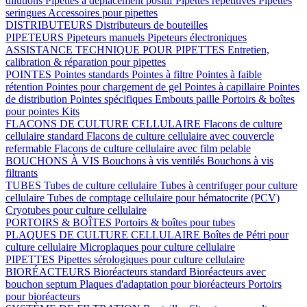
dilutions
Pipettes à déplacement positif
Pipettes répétitives
Pipettes
seringues
Accessoires pour pipettes
DISTRIBUTEURS
Distributeurs de bouteilles
PIPETEURS
Pipeteurs manuels
Pipeteurs électroniques
ASSISTANCE TECHNIQUE POUR PIPETTES
Entretien,
calibration & réparation pour pipettes
POINTES
Pointes standards
Pointes à filtre
Pointes à faible
rétention
Pointes pour chargement de gel
Pointes à capillaire
Pointes
de distribution
Pointes spécifiques
Embouts paille
Portoirs & boîtes
pour pointes
Kits
FLACONS DE CULTURE CELLULAIRE
Flacons de culture
cellulaire standard
Flacons de culture cellulaire avec couvercle
refermable
Flacons de culture cellulaire avec film pelable
BOUCHONS À VIS
Bouchons à vis ventilés
Bouchons à vis
filtrants
TUBES
Tubes de culture cellulaire
Tubes à centrifuger pour culture
cellulaire
Tubes de comptage cellulaire pour hématocrite (PCV)
Cryotubes pour culture cellulaire
PORTOIRS & BOÎTES
Portoirs & boîtes pour tubes
PLAQUES DE CULTURE CELLULAIRE
Boîtes de Pétri pour
culture cellulaire
Microplaques pour culture cellulaire
PIPETTES
Pipettes sérologiques pour culture cellulaire
BIORÉACTEURS
Bioréacteurs standard
Bioréacteurs avec
bouchon septum
Plaques d'adaptation pour bioréacteurs
Portoirs
pour bioréacteurs