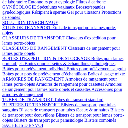
de laboratoire
Entonnoirs pour cytologie
Filtres à carbone
GYNÉCOLOGIE
Spéculums vaginaux
Brosses/spatules
gynécologiques
Récipient à sperme
Gel pour ultrasons
Protections
de sondes
SOLUTION D'ARCHIVAGE
ÉTUIS DE TRANSPORT
Étuis de transport pour lames porte-
objets
CLASSEURS DE TRANSPORT
Classeurs d'expédition pour
lames porte-objets
CLASSEURS DE RANGEMENT
Classeurs de rangement pour
lames porte-objets
BOÎTES D'EXPÉDITION & DE STOCKAGE
Boîtes pour lames
porte-objets
Boîtes pour cassettes & échantillons pathologiques
Boîtes pour prélèvement individuel
Boîtes pour prélèvement sanguin
Boîtes pour pots de prélèvement d’échantillons
Boîtes à usage mixte
ARMOIRES DE RANGEMENT
Armoires de rangement pour
lames porte-objets
Armoires de rangement pour cassettes
Armoires
de rangement pour lames porte-objets et cassettes
Accessoires pour
armoires de rangement
TUBES DE TRANSPORT
Tubes de transport standard
BLISTERS DE TRANSPORT
Blisters de transport pour tubes
sanguins
Blisters de transport pour tubes fécaux & urinaires
Blisters
de transport pour écouvillons
Blisters de transport pour lames porte-
objets
Blisters de transport pour parasitologie
Blisters combinés
SACHETS D'ENVOI