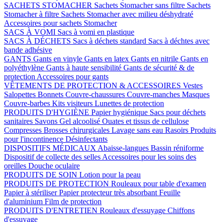
SACHETS STOMACHER
Sachets Stomacher sans filtre
Sachets
Stomacher à filtre
Sachets Stomacher avec milieu déshydraté
Accessoires pour sachets Stomacher
SACS À VOMI
Sacs à vomi en plastique
SACS À DÉCHETS
Sacs à déchets standard
Sacs à déchtes avec
bande adhésive
GANTS
Gants en vinyle
Gants en latex
Gants en nitrile
Gants en
polyéthylène
Gants à haute sensibilité
Gants de sécurité & de
protection
Accessoires pour gants
VÊTEMENTS DE PROTECTION & ACCESSOIRES
Vestes
Salopettes
Bonnets
Couvre-chaussures
Couvre-manches
Masques
Couvre-barbes
Kits visiteurs
Lunettes de protection
PRODUITS D'HYGIÈNE
Papier hygiénique
Sacs pour déchets
sanitaires
Savons
Gel alcoolisé
Ouates et tissus de cellulose
Compresses
Brosses chirurgicales
Lavage sans eau
Rasoirs
Produits
pour l'incontinence
Désinfectants
DISPOSITIFS MÉDICAUX
Abaisse-langues
Bassin réniforme
Dispositif de collecte des selles
Accessoires pour les soins des
oreilles
Douche oculaire
PRODUITS DE SOIN
Lotion pour la peau
PRODUITS DE PROTECTION
Rouleaux pour table d'examen
Papier à stériliser
Papier protecteur très absorbant
Feuille
d'aluminium
Film de protection
PRODUITS D'ENTRETIEN
Rouleaux d'essuyage
Chiffons
d'essuyage