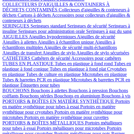
COLLECTEURS D'AIGUILLES & CONTAINERS À
DÉCHETS CONTAMINÉS
Collecteurs d'aiguilles & conteneurs à
déchets
Cartons à déchets
Accessoires pour collecteurs d'aiguilles &
conteneurs à déchets
SERINGUES
Seringues standard
Seringues de sécurité
Seringues à
insuline
Seringues pour administration orale
Seringues à gaz du sang
AIGUILLES
Aiguilles hypodermiques
Aiguilles de sécurité
Aiguilles à ailettes
Aiguilles à échantillon unique
Aiguilles à
échantillons multiples
Aiguilles de sécurité multi-échantillons
Aiguilles de transfert
Aiguilles de stylo
Aiguilles de stylo sécurisées
CATHÉTERS
Cathéters de sécurité
Accessoires pour cathéters
TUBES EN PLASTIQUE
Tubes en plastique à fond rond
Tubes en
plastique à fond conique
Tubes en plastique à fond plat
Cryotubes
en plastique
Tubes de culture en plastique
Microtubes en plastique
Tubes & barrettes PCR en plastique
Microtubes & barrettes PCR en
plastique
Étiquettes pour tubes
BOUCHONS
Bouchons à ailettes
Bouchons à pression
Bouchons
coiffants
Bouchons stériles
Bouchons en aluminium
Bouchons à vis
PORTOIRS & BOÎTES EN MATIÈRE SYNTHÉTIQUE
Portoirs
en matière synthétique pour tubes à essai
Portoirs en matière
synthétique pour cryotubes
Portoirs en matière synthétique pour
microtubes
Portoirs en matière synthétique pour cuvettes
PORTOIRS & BOÎTES MÉTALLIQUES
Portoirs métalliques
pour tubes à essai
Portoirs métalliques pour microtubes
Portoirs
métalliques pour cryotubes
Portoirs métalliques pour pots
Paniers