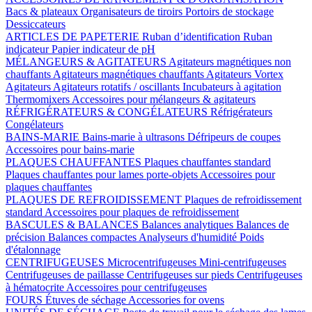
Bacs & plateaux
Organisateurs de tiroirs
Portoirs de stockage
Dessiccateurs
ARTICLES DE PAPETERIE
Ruban d’identification
Ruban
indicateur
Papier indicateur de pH
MÉLANGEURS & AGITATEURS
Agitateurs magnétiques non
chauffants
Agitateurs magnétiques chauffants
Agitateurs Vortex
Agitateurs
Agitateurs rotatifs / oscillants
Incubateurs à agitation
Thermomixers
Accessoires pour mélangeurs & agitateurs
RÉFRIGÉRATEURS & CONGÉLATEURS
Réfrigérateurs
Congélateurs
BAINS-MARIE
Bains-marie à ultrasons
Défripeurs de coupes
Accessoires pour bains-marie
PLAQUES CHAUFFANTES
Plaques chauffantes standard
Plaques chauffantes pour lames porte-objets
Accessoires pour
plaques chauffantes
PLAQUES DE REFROIDISSEMENT
Plaques de refroidissement
standard
Accessoires pour plaques de refroidissement
BASCULES & BALANCES
Balances analytiques
Balances de
précision
Balances compactes
Analyseurs d'humidité
Poids
d'étalonnage
CENTRIFUGEUSES
Microcentrifugeuses
Mini-centrifugeuses
Centrifugeuses de paillasse
Centrifugeuses sur pieds
Centrifugeuses
à hématocrite
Accessoires pour centrifugeuses
FOURS
Étuves de séchage
Accessories for ovens