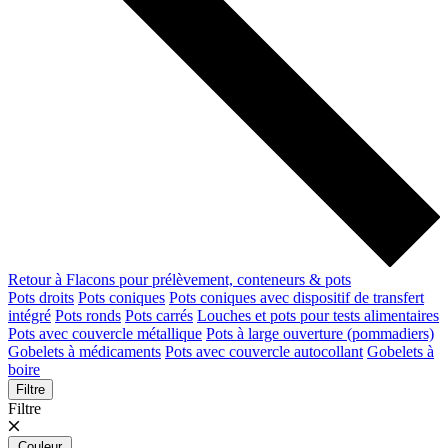
Retour à Flacons pour prélèvement, conteneurs & pots
Pots droits
Pots coniques
Pots coniques avec dispositif de transfert
intégré
Pots ronds
Pots carrés
Louches et pots pour tests alimentaires
Pots avec couvercle métallique
Pots à large ouverture (pommadiers)
Gobelets à médicaments
Pots avec couvercle autocollant
Gobelets à
boire
Filtre
Filtre
Couleur