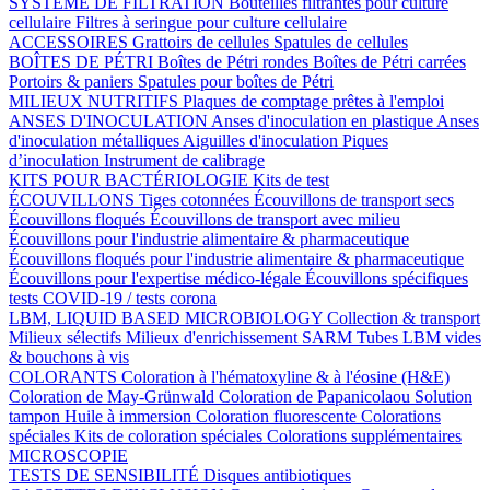
SYSTÈME DE FILTRATION
Bouteilles filtrantes pour culture
cellulaire
Filtres à seringue pour culture cellulaire
ACCESSOIRES
Grattoirs de cellules
Spatules de cellules
BOÎTES DE PÉTRI
Boîtes de Pétri rondes
Boîtes de Pétri carrées
Portoirs & paniers
Spatules pour boîtes de Pétri
MILIEUX NUTRITIFS
Plaques de comptage prêtes à l'emploi
ANSES D'INOCULATION
Anses d'inoculation en plastique
Anses
d'inoculation métalliques
Aiguilles d'inoculation
Piques
d’inoculation
Instrument de calibrage
KITS POUR BACTÉRIOLOGIE
Kits de test
ÉCOUVILLONS
Tiges cotonnées
Écouvillons de transport secs
Écouvillons floqués
Écouvillons de transport avec milieu
Écouvillons pour l'industrie alimentaire & pharmaceutique
Écouvillons floqués pour l'industrie alimentaire & pharmaceutique
Écouvillons pour l'expertise médico-légale
Écouvillons spécifiques
tests COVID-19 / tests corona
LBM, LIQUID BASED MICROBIOLOGY
Collection & transport
Milieux sélectifs
Milieux d'enrichissement SARM
Tubes LBM vides
& bouchons à vis
COLORANTS
Coloration à l'hématoxyline & à l'éosine (H&E)
Coloration de May-Grünwald
Coloration de Papanicolaou
Solution
tampon
Huile à immersion
Coloration fluorescente
Colorations
spéciales
Kits de coloration spéciales
Colorations supplémentaires
MICROSCOPIE
TESTS DE SENSIBILITÉ
Disques antibiotiques