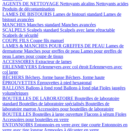
AGENTS DE NETTOYAGE
Nettoyants alcalins
Nettoyants acides
Produits de décontamination
LAMES DE BISTOURIS
Lames de bistouri standard
Lames de
bistouri avancées
MANCHES
Manches standard
Manches avancées
SCALPELS
Scalpels standard
Scalpels avec lame rétractable
Scalpels de sécurité
COUPE FILS
Coupe fils manuel
LAMES & MANCHES POUR GREFFES DE PEAU
Lames de
dermatome
Manches pour greffes de peau
Lames pour greffes de
peau
Lames pour coupe de tissus
ACCESSOIRES
Extracteur de lames
ERLENMEYERS
Erlenmeyers avec col étroit
Erlenmeyers avec
col large
BÉCHERS
Béchers, forme basse
Béchers, forme haute
ÉPROUVETTES
Éprouvettes à pied hexagonal
BALLONS
Ballons à fond rond
Ballons à fond plat
Fioles jaugées
volumétriques
BOUTEILLES DE LABORATOIRE
Bouteilles de laboratoire
standard
Bouteilles de laboratoire spécialisés
Bouteilles de
laboratoire marron
Accessoires pour bouteilles de laboratoire
BOUTEILLES
Bouteilles à large ouverture
Flacons à sérum
Fioles
Accessoires pour bouteilles en verre
ENTONNOIRS
Entonnoirs en verre avec tige courte
Entonnoirs en
verre avec tige longue
Ampoules à décanter en verre