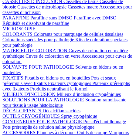
CASSETTES D'INCLUSION
Cassettes de tissus
Cassettes de
biopsie
Cassettes de microbiopsie
Cassettes macro
Accessoires pour
cassettes d'inclusion
PARAFFINE
Paraffine sans DMSO
Paraffine avec DMSO
Répulsifs et dissolvant de paraffine
MICROSCOPIE
COLORANTS
Colorants pour marquage de cellules tissulaires
Colorations spéciales pour pathologie
Kits de coloration spéciales
pour pathologie
MATÉRIEL DE COLORATION
Cuves de coloration en matière
synthétique
Cuves de coloration en verre
Accessoires pour cuves de
coloration
SOLVANTS POUR PATHOLOGIE
Solvants en bidons ou en
bouteilles
FIXATIFS
Fixatifs en bidons ou en bouteilles
Pots et seaux
préremplis avec fixatifs
Fixateurs cytologiques
Plateaux préremplis
avec fixateurs
Produits neutralisant le formol
MILIEUX D'INCLUSION
Milieux d’inclusion cryogéniques
SOLUTIONS POUR LA PATHOLOGIE
Solution ramolissante
pour tissus à usage histologique
DÉCALCIFIANTS
Décalcifiants acides
OUTILS CRYOGÉNIQUES
Spray cryogénique
CONTENEURS POUR PATHOLOGIE
Pots d'échantillonnage
Pots préremplis de solution saline physiologique
ACCESSOIRES
Planches à découper
Outils de coupe
Marqueurs