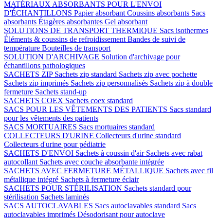
MATÉRIAUX ABSORBANTS POUR L'ENVOI
D'ÉCHANTILLONS
Papier absorbant
Coussins absorbants
Sacs
absorbants
Étagères absorbantes
Gel absorbant
SOLUTIONS DE TRANSPORT THERMIQUE
Sacs isothermes
Éléments & coussins de refroidissement
Bandes de suivi de
température
Bouteilles de transport
SOLUTION D'ARCHIVAGE
Solution d'archivage pour
échantillons pathologiques
SACHETS ZIP
Sachets zip standard
Sachets zip avec pochette
Sachets zip imprimés
Sachets zip personnalisés
Sachets zip à double
fermeture
Sachets stand-up
SACHETS COEX
Sachets coex standard
SACS POUR LES VÊTEMENTS DES PATIENTS
Sacs standard
pour les vêtements des patients
SACS MORTUAIRES
Sacs mortuaires standard
COLLECTEURS D'URINE
Collecteurs d'urine standard
Collecteurs d'urine pour pédiatrie
SACHETS D'ENVOI
Sachets à coussin d'air
Sachets avec rabat
autocollant
Sachets avec couche absorbante intégrée
SACHETS AVEC FERMETURE MÉTALLIQUE
Sachets avec fil
métallique intégré
Sachets à fermeture éclair
SACHETS POUR STÉRILISATION
Sachets standard pour
stérilisation
Sachets laminés
SACS AUTOCLAVABLES
Sacs autoclavables standard
Sacs
autoclavables imprimés
Désodorisant pour autoclave