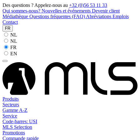
Des questions ? Appelez-nous au
+32 (0)56 53 11 33
Qui sommes-nous?
Nouvelles et événements
Devenir client
Médiathèque
Questions fréquentes (FAQ)
Abréviations
Emplois
Contact
FR
NL
NL
FR
EN
Produits
Secteurs
Gamme A-Z
Service
Code-barres: USI
MLS Selection
Promotions
Commande rapide