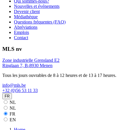
Qui sommes-nous?
Nouvelles et événements
Devenir client
Médiathèque
Questions fréquentes (FAQ)
Abréviations
Emplois
Contact
MLS nv
Zone industrielle Grensland E2
Ringlaan 7, B-8930 Menen
Tous les jours ouvrables de 8 à 12 heures et de 13 à 17 heures.
info@mls.be
+32 (0)56 53 11 33
FR
NL
NL
FR
EN
Home