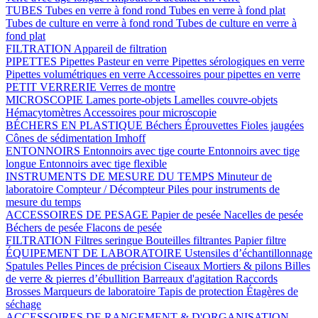
TUBES
Tubes en verre à fond rond
Tubes en verre à fond plat
Tubes de culture en verre à fond rond
Tubes de culture en verre à
fond plat
FILTRATION
Appareil de filtration
PIPETTES
Pipettes Pasteur en verre
Pipettes sérologiques en verre
Pipettes volumétriques en verre
Accessoires pour pipettes en verre
PETIT VERRERIE
Verres de montre
MICROSCOPIE
Lames porte-objets
Lamelles couvre-objets
Hémacytomètres
Accessoires pour microscopie
BÉCHERS EN PLASTIQUE
Béchers
Éprouvettes
Fioles jaugées
Cônes de sédimentation Imhoff
ENTONNOIRS
Entonnoirs avec tige courte
Entonnoirs avec tige
longue
Entonnoirs avec tige flexible
INSTRUMENTS DE MESURE DU TEMPS
Minuteur de
laboratoire
Compteur / Décompteur
Piles pour instruments de
mesure du temps
ACCESSOIRES DE PESAGE
Papier de pesée
Nacelles de pesée
Béchers de pesée
Flacons de pesée
FILTRATION
Filtres seringue
Bouteilles filtrantes
Papier filtre
ÉQUIPEMENT DE LABORATOIRE
Ustensiles d’échantillonnage
Spatules
Pelles
Pinces de précision
Ciseaux
Mortiers & pilons
Billes
de verre & pierres d’ébullition
Barreaux d'agitation
Raccords
Brosses
Marqueurs de laboratoire
Tapis de protection
Étagères de
séchage
ACCESSOIRES DE RANGEMENT & D'ORGANISATION