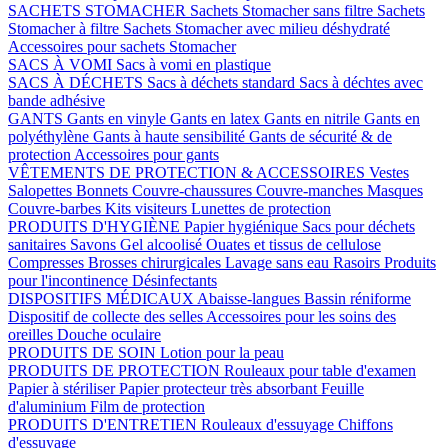
SACHETS STOMACHER
Sachets Stomacher sans filtre
Sachets
Stomacher à filtre
Sachets Stomacher avec milieu déshydraté
Accessoires pour sachets Stomacher
SACS À VOMI
Sacs à vomi en plastique
SACS À DÉCHETS
Sacs à déchets standard
Sacs à déchtes avec
bande adhésive
GANTS
Gants en vinyle
Gants en latex
Gants en nitrile
Gants en
polyéthylène
Gants à haute sensibilité
Gants de sécurité & de
protection
Accessoires pour gants
VÊTEMENTS DE PROTECTION & ACCESSOIRES
Vestes
Salopettes
Bonnets
Couvre-chaussures
Couvre-manches
Masques
Couvre-barbes
Kits visiteurs
Lunettes de protection
PRODUITS D'HYGIÈNE
Papier hygiénique
Sacs pour déchets
sanitaires
Savons
Gel alcoolisé
Ouates et tissus de cellulose
Compresses
Brosses chirurgicales
Lavage sans eau
Rasoirs
Produits
pour l'incontinence
Désinfectants
DISPOSITIFS MÉDICAUX
Abaisse-langues
Bassin réniforme
Dispositif de collecte des selles
Accessoires pour les soins des
oreilles
Douche oculaire
PRODUITS DE SOIN
Lotion pour la peau
PRODUITS DE PROTECTION
Rouleaux pour table d'examen
Papier à stériliser
Papier protecteur très absorbant
Feuille
d'aluminium
Film de protection
PRODUITS D'ENTRETIEN
Rouleaux d'essuyage
Chiffons
d'essuyage