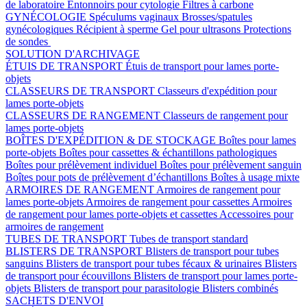
de laboratoire
Entonnoirs pour cytologie
Filtres à carbone
GYNÉCOLOGIE
Spéculums vaginaux
Brosses/spatules
gynécologiques
Récipient à sperme
Gel pour ultrasons
Protections
de sondes
SOLUTION D'ARCHIVAGE
ÉTUIS DE TRANSPORT
Étuis de transport pour lames porte-
objets
CLASSEURS DE TRANSPORT
Classeurs d'expédition pour
lames porte-objets
CLASSEURS DE RANGEMENT
Classeurs de rangement pour
lames porte-objets
BOÎTES D'EXPÉDITION & DE STOCKAGE
Boîtes pour lames
porte-objets
Boîtes pour cassettes & échantillons pathologiques
Boîtes pour prélèvement individuel
Boîtes pour prélèvement sanguin
Boîtes pour pots de prélèvement d’échantillons
Boîtes à usage mixte
ARMOIRES DE RANGEMENT
Armoires de rangement pour
lames porte-objets
Armoires de rangement pour cassettes
Armoires
de rangement pour lames porte-objets et cassettes
Accessoires pour
armoires de rangement
TUBES DE TRANSPORT
Tubes de transport standard
BLISTERS DE TRANSPORT
Blisters de transport pour tubes
sanguins
Blisters de transport pour tubes fécaux & urinaires
Blisters
de transport pour écouvillons
Blisters de transport pour lames porte-
objets
Blisters de transport pour parasitologie
Blisters combinés
SACHETS D'ENVOI