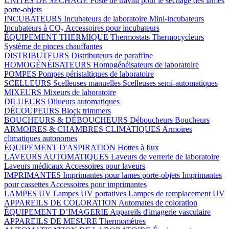
UNITÉS DE SÉCHAGE
Poste de travail pour le séchage des lames
porte-objets
INCUBATEURS
Incubateurs de laboratoire
Mini-incubateurs
Incubateurs à CO₂
Accessoires pour incubateurs
ÉQUIPEMENT THERMIQUE
Thermostats
Thermocycleurs
Système de pinces chauffantes
DISTRIBUTEURS
Distributeurs de paraffine
HOMOGÉNÉISATEURS
Homogénéisateurs de laboratoire
POMPES
Pompes péristaltiques de laboratoire
SCELLEURS
Scelleuses manuelles
Scelleuses semi-automatiques
MIXEURS
Mixeurs de laboratoire
DILUEURS
Dilueurs automatiques
DÉCOUPEURS
Block trimmers
BOUCHEURS & DÉBOUCHEURS
Déboucheurs
Boucheurs
ARMOIRES & CHAMBRES CLIMATIQUES
Armoires
climatiques autonomes
ÉQUIPEMENT D'ASPIRATION
Hottes à flux
LAVEURS AUTOMATIQUES
Laveurs de verrerie de laboratoire
Laveurs médicaux
Accessoires pour laveurs
IMPRIMANTES
Imprimantes pour lames porte-objets
Imprimantes
pour cassettes
Accessoires pour imprimantes
LAMPES UV
Lampes UV portatives
Lampes de remplacement UV
APPAREILS DE COLORATION
Automates de coloration
ÉQUIPEMENT D’IMAGERIE
Appareils d'imagerie vasculaire
APPAREILS DE MESURE
Thermomètres