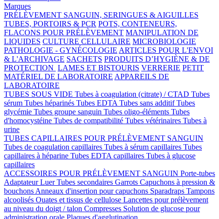
Marques
PRÉLÈVEMENT SANGUIN, SERINGUES & AIGUILLES
TUBES, PORTOIRS & PCR
POTS, CONTENEURS,
FLACONS POUR PRÉLÈVEMENT
MANIPULATION DE
LIQUIDES
CULTURE CELLULAIRE
MICROBIOLOGIE
PATHOLOGIE - GYNÉCOLOGIE
ARTICLES POUR L'ENVOI
& L'ARCHIVAGE
SACHETS
PRODUITS D’HYGIÈNE & DE
PROTECTION
LAMES ET BISTOURIS
VERRERIE
PETIT
MATÉRIEL DE LABORATOIRE
APPAREILS DE
LABORATOIRE
TUBES SOUS VIDE
Tubes à coagulation (citrate) / CTAD
Tubes
sérum
Tubes héparinés
Tubes EDTA
Tubes sans additif
Tubes
glycémie
Tubes groupe sanguin
Tubes oligo-éléments
Tubes
d'homocystéine
Tubes de compatibilité
Tubes vétérinaires
Tubes à
urine
TUBES CAPILLAIRES POUR PRÉLÈVEMENT SANGUIN
Tubes de coagulation capillaires
Tubes à sérum capillaires
Tubes
capillaires à héparine
Tubes EDTA capillaires
Tubes à glucose
capillaires
ACCESSOIRES POUR PRÉLÈVEMENT SANGUIN
Porte-tubes
Adaptateur Luer
Tubes secondaires
Garrots
Capuchons à pression &
bouchons
Anneaux d'insertion pour capuchons
Sparadraps
Tampons
alcoolisés
Ouates et tissus de cellulose
Lancettes pour prélèvement
au niveau du doigt / talon
Compresses
Solution de glucose pour
administration orale
Plaques d'agglutination