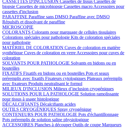
CASSETTES D'INCLUSION
Cassettes de tissus
Cassettes de
biopsie
Cassettes de microbiopsie
Cassettes macro
Accessoires pour
cassettes d'inclusion
PARAFFINE
Paraffine sans DMSO
Paraffine avec DMSO
Répulsifs et dissolvant de paraffine
MICROSCOPIE
COLORANTS
Colorants pour marquage de cellules tissulaires
Colorations spéciales pour pathologie
Kits de coloration spéciales
pour pathologie
MATÉRIEL DE COLORATION
Cuves de coloration en matière
synthétique
Cuves de coloration en verre
Accessoires pour cuves de
coloration
SOLVANTS POUR PATHOLOGIE
Solvants en bidons ou en
bouteilles
FIXATIFS
Fixatifs en bidons ou en bouteilles
Pots et seaux
préremplis avec fixatifs
Fixateurs cytologiques
Plateaux préremplis
avec fixateurs
Produits neutralisant le formol
MILIEUX D'INCLUSION
Milieux d’inclusion cryogéniques
SOLUTIONS POUR LA PATHOLOGIE
Solution ramolissante
pour tissus à usage histologique
DÉCALCIFIANTS
Décalcifiants acides
OUTILS CRYOGÉNIQUES
Spray cryogénique
CONTENEURS POUR PATHOLOGIE
Pots d'échantillonnage
Pots préremplis de solution saline physiologique
ACCESSOIRES
Planches à découper
Outils de coupe
Marqueurs