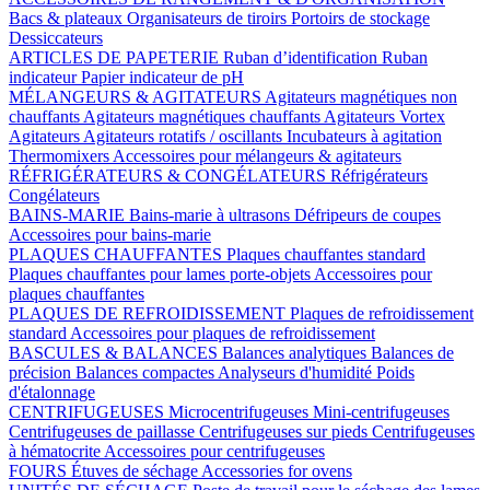
Bacs & plateaux
Organisateurs de tiroirs
Portoirs de stockage
Dessiccateurs
ARTICLES DE PAPETERIE
Ruban d’identification
Ruban
indicateur
Papier indicateur de pH
MÉLANGEURS & AGITATEURS
Agitateurs magnétiques non
chauffants
Agitateurs magnétiques chauffants
Agitateurs Vortex
Agitateurs
Agitateurs rotatifs / oscillants
Incubateurs à agitation
Thermomixers
Accessoires pour mélangeurs & agitateurs
RÉFRIGÉRATEURS & CONGÉLATEURS
Réfrigérateurs
Congélateurs
BAINS-MARIE
Bains-marie à ultrasons
Défripeurs de coupes
Accessoires pour bains-marie
PLAQUES CHAUFFANTES
Plaques chauffantes standard
Plaques chauffantes pour lames porte-objets
Accessoires pour
plaques chauffantes
PLAQUES DE REFROIDISSEMENT
Plaques de refroidissement
standard
Accessoires pour plaques de refroidissement
BASCULES & BALANCES
Balances analytiques
Balances de
précision
Balances compactes
Analyseurs d'humidité
Poids
d'étalonnage
CENTRIFUGEUSES
Microcentrifugeuses
Mini-centrifugeuses
Centrifugeuses de paillasse
Centrifugeuses sur pieds
Centrifugeuses
à hématocrite
Accessoires pour centrifugeuses
FOURS
Étuves de séchage
Accessories for ovens