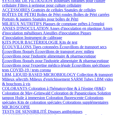
SYSTÈME DE FILTRATION
Bouteilles filtrantes pour culture
cellulaire
Filtres à seringue pour culture cellulaire
ACCESSOIRES
Grattoirs de cellules
Spatules de cellules
BOÎTES DE PÉTRI
Boîtes de Pétri rondes
Boîtes de Pétri carrées
Portoirs & paniers
Spatules pour boîtes de Pétri
MILIEUX NUTRITIFS
Plaques de comptage prêtes à l'emploi
ANSES D'INOCULATION
Anses d'inoculation en plastique
Anses
d'inoculation métalliques
Aiguilles d'inoculation
Piques
d’inoculation
Instrument de calibrage
KITS POUR BACTÉRIOLOGIE
Kits de test
ÉCOUVILLONS
Tiges cotonnées
Écouvillons de transport secs
Écouvillons floqués
Écouvillons de transport avec milieu
Écouvillons pour l'industrie alimentaire & pharmaceutique
Écouvillons floqués pour l'industrie alimentaire & pharmaceutique
Écouvillons pour l'expertise médico-légale
Écouvillons spécifiques
tests COVID-19 / tests corona
LBM, LIQUID BASED MICROBIOLOGY
Collection & transport
Milieux sélectifs
Milieux d'enrichissement SARM
Tubes LBM vides
& bouchons à vis
COLORANTS
Coloration à l'hématoxyline & à l'éosine (H&E)
Coloration de May-Grünwald
Coloration de Papanicolaou
Solution
tampon
Huile à immersion
Coloration fluorescente
Colorations
spéciales
Kits de coloration spéciales
Colorations supplémentaires
MICROSCOPIE
TESTS DE SENSIBILITÉ
Disques antibiotiques