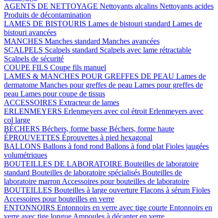
AGENTS DE NETTOYAGE
Nettoyants alcalins
Nettoyants acides
Produits de décontamination
LAMES DE BISTOURIS
Lames de bistouri standard
Lames de
bistouri avancées
MANCHES
Manches standard
Manches avancées
SCALPELS
Scalpels standard
Scalpels avec lame rétractable
Scalpels de sécurité
COUPE FILS
Coupe fils manuel
LAMES & MANCHES POUR GREFFES DE PEAU
Lames de
dermatome
Manches pour greffes de peau
Lames pour greffes de
peau
Lames pour coupe de tissus
ACCESSOIRES
Extracteur de lames
ERLENMEYERS
Erlenmeyers avec col étroit
Erlenmeyers avec
col large
BÉCHERS
Béchers, forme basse
Béchers, forme haute
ÉPROUVETTES
Éprouvettes à pied hexagonal
BALLONS
Ballons à fond rond
Ballons à fond plat
Fioles jaugées
volumétriques
BOUTEILLES DE LABORATOIRE
Bouteilles de laboratoire
standard
Bouteilles de laboratoire spécialisés
Bouteilles de
laboratoire marron
Accessoires pour bouteilles de laboratoire
BOUTEILLES
Bouteilles à large ouverture
Flacons à sérum
Fioles
Accessoires pour bouteilles en verre
ENTONNOIRS
Entonnoirs en verre avec tige courte
Entonnoirs en
verre avec tige longue
Ampoules à décanter en verre