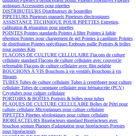
dilutions
Pipettes à déplacement positif
Pipettes répétitives
Pipettes
seringues
Accessoires pour pipettes
DISTRIBUTEURS
Distributeurs de bouteilles
PIPETEURS
Pipeteurs manuels
Pipeteurs électroniques
ASSISTANCE TECHNIQUE POUR PIPETTES
Entretien,
calibration & réparation pour pipettes
POINTES
Pointes standards
Pointes à filtre
Pointes à faible
rétention
Pointes pour chargement de gel
Pointes à capillaire
Pointes
de distribution
Pointes spécifiques
Embouts paille
Portoirs & boîtes
pour pointes
Kits
FLACONS DE CULTURE CELLULAIRE
Flacons de culture
cellulaire standard
Flacons de culture cellulaire avec couvercle
refermable
Flacons de culture cellulaire avec film pelable
BOUCHONS À VIS
Bouchons à vis ventilés
Bouchons à vis
filtrants
TUBES
Tubes de culture cellulaire
Tubes à centrifuger pour culture
cellulaire
Tubes de comptage cellulaire pour hématocrite (PCV)
Cryotubes pour culture cellulaire
PORTOIRS & BOÎTES
Portoirs & boîtes pour tubes
PLAQUES DE CULTURE CELLULAIRE
Boîtes de Pétri pour
culture cellulaire
Microplaques pour culture cellulaire
PIPETTES
Pipettes sérologiques pour culture cellulaire
BIORÉACTEURS
Bioréacteurs standard
Bioréacteurs avec
bouchon septum
Plaques d'adaptation pour bioréacteurs
Portoirs
pour bioréacteurs