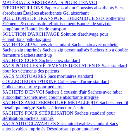
MATÉRIAUX ABSORBANTS POUR L'ENVOI
D'ÉCHANTILLONS
Papier absorbant
Coussins absorbants
Sacs
absorbants
Étagères absorbantes
Gel absorbant
SOLUTIONS DE TRANSPORT THERMIQUE
Sacs isothermes
Éléments & coussins de refroidissement
Bandes de suivi de
température
Bouteilles de transport
SOLUTION D'ARCHIVAGE
Solution d'archivage pour
échantillons pathologiques
SACHETS ZIP
Sachets zip standard
Sachets zip avec pochette
Sachets zip imprimés
Sachets zip personnalisés
Sachets zip à double
fermeture
Sachets stand-up
SACHETS COEX
Sachets coex standard
SACS POUR LES VÊTEMENTS DES PATIENTS
Sacs standard
pour les vêtements des patients
SACS MORTUAIRES
Sacs mortuaires standard
COLLECTEURS D'URINE
Collecteurs d'urine standard
Collecteurs d'urine pour pédiatrie
SACHETS D'ENVOI
Sachets à coussin d'air
Sachets avec rabat
autocollant
Sachets avec couche absorbante intégrée
SACHETS AVEC FERMETURE MÉTALLIQUE
Sachets avec fil
métallique intégré
Sachets à fermeture éclair
SACHETS POUR STÉRILISATION
Sachets standard pour
stérilisation
Sachets laminés
SACS AUTOCLAVABLES
Sacs autoclavables standard
Sacs
autoclavables imprimés
Désodorisant pour autoclave