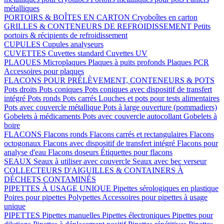
métalliques
PORTOIRS & BOÎTES EN CARTON
Cryoboîtes en carton
GRILLES & CONTENEURS DE REFROIDISSEMENT
Petits
portoirs & récipients de refroidissement
CUPULES
Cupules analyseurs
CUVETTES
Cuvettes standard
Cuvettes UV
PLAQUES
Microplaques
Plaques à puits profonds
Plaques PCR
Accessoires pour plaques
FLACONS POUR PRÉLÈVEMENT, CONTENEURS & POTS
Pots droits
Pots coniques
Pots coniques avec dispositif de transfert
intégré
Pots ronds
Pots carrés
Louches et pots pour tests alimentaires
Pots avec couvercle métallique
Pots à large ouverture (pommadiers)
Gobelets à médicaments
Pots avec couvercle autocollant
Gobelets à
boire
FLACONS
Flacons ronds
Flacons carrés et rectangulaires
Flacons
octogonaux
Flacons avec dispositif de transfert intégré
Flacons pour
analyse d'eau
Flacons doseurs
Étiquettes pour flacons
SEAUX
Seaux à utiliser avec couvercle
Seaux avec bec verseur
COLLECTEURS D'AIGUILLES & CONTAINERS À
DÉCHETS CONTAMINÉS
PIPETTES À USAGE UNIQUE
Pipettes sérologiques en plastique
Poires pour pipettes
Polypettes
Accessoires pour pipettes à usage
unique
PIPETTES
Pipettes manuelles
Pipettes électroniques
Pipettes pour