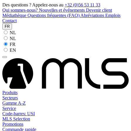
Des questions ? Appelez-nous au
+32 (0)56 53 11 33
Qui sommes-nous?
Nouvelles et événements
Devenir client
Médiathèque
Questions fréquentes (FAQ)
Abréviations
Emplois
Contact
FR
NL
NL
FR
EN
Produits
Secteurs
Gamme A-Z
Service
Code-barres: USI
MLS Selection
Promotions
Commande rapide