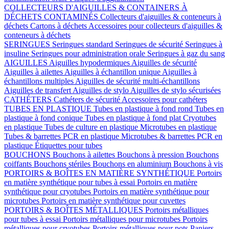
COLLECTEURS D'AIGUILLES & CONTAINERS À
DÉCHETS CONTAMINÉS
Collecteurs d'aiguilles & conteneurs à
déchets
Cartons à déchets
Accessoires pour collecteurs d'aiguilles &
conteneurs à déchets
SERINGUES
Seringues standard
Seringues de sécurité
Seringues à
insuline
Seringues pour administration orale
Seringues à gaz du sang
AIGUILLES
Aiguilles hypodermiques
Aiguilles de sécurité
Aiguilles à ailettes
Aiguilles à échantillon unique
Aiguilles à
échantillons multiples
Aiguilles de sécurité multi-échantillons
Aiguilles de transfert
Aiguilles de stylo
Aiguilles de stylo sécurisées
CATHÉTERS
Cathéters de sécurité
Accessoires pour cathéters
TUBES EN PLASTIQUE
Tubes en plastique à fond rond
Tubes en
plastique à fond conique
Tubes en plastique à fond plat
Cryotubes
en plastique
Tubes de culture en plastique
Microtubes en plastique
Tubes & barrettes PCR en plastique
Microtubes & barrettes PCR en
plastique
Étiquettes pour tubes
BOUCHONS
Bouchons à ailettes
Bouchons à pression
Bouchons
coiffants
Bouchons stériles
Bouchons en aluminium
Bouchons à vis
PORTOIRS & BOÎTES EN MATIÈRE SYNTHÉTIQUE
Portoirs
en matière synthétique pour tubes à essai
Portoirs en matière
synthétique pour cryotubes
Portoirs en matière synthétique pour
microtubes
Portoirs en matière synthétique pour cuvettes
PORTOIRS & BOÎTES MÉTALLIQUES
Portoirs métalliques
pour tubes à essai
Portoirs métalliques pour microtubes
Portoirs
métalliques pour cryotubes
Portoirs métalliques pour pots
Paniers