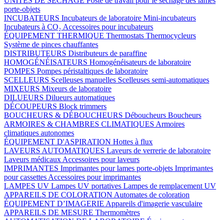
UNITÉS DE SÉCHAGE
Poste de travail pour le séchage des lames
porte-objets
INCUBATEURS
Incubateurs de laboratoire
Mini-incubateurs
Incubateurs à CO₂
Accessoires pour incubateurs
ÉQUIPEMENT THERMIQUE
Thermostats
Thermocycleurs
Système de pinces chauffantes
DISTRIBUTEURS
Distributeurs de paraffine
HOMOGÉNÉISATEURS
Homogénéisateurs de laboratoire
POMPES
Pompes péristaltiques de laboratoire
SCELLEURS
Scelleuses manuelles
Scelleuses semi-automatiques
MIXEURS
Mixeurs de laboratoire
DILUEURS
Dilueurs automatiques
DÉCOUPEURS
Block trimmers
BOUCHEURS & DÉBOUCHEURS
Déboucheurs
Boucheurs
ARMOIRES & CHAMBRES CLIMATIQUES
Armoires
climatiques autonomes
ÉQUIPEMENT D'ASPIRATION
Hottes à flux
LAVEURS AUTOMATIQUES
Laveurs de verrerie de laboratoire
Laveurs médicaux
Accessoires pour laveurs
IMPRIMANTES
Imprimantes pour lames porte-objets
Imprimantes
pour cassettes
Accessoires pour imprimantes
LAMPES UV
Lampes UV portatives
Lampes de remplacement UV
APPAREILS DE COLORATION
Automates de coloration
ÉQUIPEMENT D’IMAGERIE
Appareils d'imagerie vasculaire
APPAREILS DE MESURE
Thermomètres