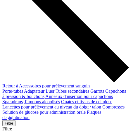
Retour à Accessoires pour prélèvement sanguin
Porte-tubes
Adaptateur Luer
Tubes secondaires
Garrots
Capuchons
à pression & bouchons
Anneaux d'insertion pour capuchons
Sparadraps
Tampons alcoolisés
Ouates et tissus de cellulose
Lancettes pour prélèvement au niveau du doigt / talon
Compresses
Solution de glucose pour administration orale
Plaques
d'agglutination
Filtre
Filtre