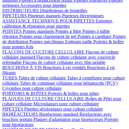
dilutions
Pipettes à déplacement positif
Pipettes répétitives
Pipettes
seringues
Accessoires pour pipettes
DISTRIBUTEURS
Distributeurs de bouteilles
PIPETEURS
Pipeteurs manuels
Pipeteurs électroniques
ASSISTANCE TECHNIQUE POUR PIPETTES
Entretien,
calibration & réparation pour pipettes
POINTES
Pointes standards
Pointes à filtre
Pointes à faible
rétention
Pointes pour chargement de gel
Pointes à capillaire
Pointes
de distribution
Pointes spécifiques
Embouts paille
Portoirs & boîtes
pour pointes
Kits
FLACONS DE CULTURE CELLULAIRE
Flacons de culture
cellulaire standard
Flacons de culture cellulaire avec couvercle
refermable
Flacons de culture cellulaire avec film pelable
BOUCHONS À VIS
Bouchons à vis ventilés
Bouchons à vis
filtrants
TUBES
Tubes de culture cellulaire
Tubes à centrifuger pour culture
cellulaire
Tubes de comptage cellulaire pour hématocrite (PCV)
Cryotubes pour culture cellulaire
PORTOIRS & BOÎTES
Portoirs & boîtes pour tubes
PLAQUES DE CULTURE CELLULAIRE
Boîtes de Pétri pour
culture cellulaire
Microplaques pour culture cellulaire
PIPETTES
Pipettes sérologiques pour culture cellulaire
BIORÉACTEURS
Bioréacteurs standard
Bioréacteurs avec
bouchon septum
Plaques d'adaptation pour bioréacteurs
Portoirs
pour bioréacteurs