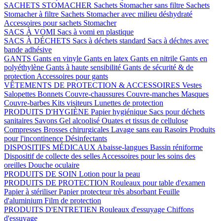
SACHETS STOMACHER
Sachets Stomacher sans filtre
Sachets
Stomacher à filtre
Sachets Stomacher avec milieu déshydraté
Accessoires pour sachets Stomacher
SACS À VOMI
Sacs à vomi en plastique
SACS À DÉCHETS
Sacs à déchets standard
Sacs à déchtes avec
bande adhésive
GANTS
Gants en vinyle
Gants en latex
Gants en nitrile
Gants en
polyéthylène
Gants à haute sensibilité
Gants de sécurité & de
protection
Accessoires pour gants
VÊTEMENTS DE PROTECTION & ACCESSOIRES
Vestes
Salopettes
Bonnets
Couvre-chaussures
Couvre-manches
Masques
Couvre-barbes
Kits visiteurs
Lunettes de protection
PRODUITS D'HYGIÈNE
Papier hygiénique
Sacs pour déchets
sanitaires
Savons
Gel alcoolisé
Ouates et tissus de cellulose
Compresses
Brosses chirurgicales
Lavage sans eau
Rasoirs
Produits
pour l'incontinence
Désinfectants
DISPOSITIFS MÉDICAUX
Abaisse-langues
Bassin réniforme
Dispositif de collecte des selles
Accessoires pour les soins des
oreilles
Douche oculaire
PRODUITS DE SOIN
Lotion pour la peau
PRODUITS DE PROTECTION
Rouleaux pour table d'examen
Papier à stériliser
Papier protecteur très absorbant
Feuille
d'aluminium
Film de protection
PRODUITS D'ENTRETIEN
Rouleaux d'essuyage
Chiffons
d'essuyage