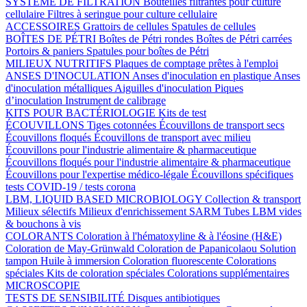
SYSTÈME DE FILTRATION
Bouteilles filtrantes pour culture
cellulaire
Filtres à seringue pour culture cellulaire
ACCESSOIRES
Grattoirs de cellules
Spatules de cellules
BOÎTES DE PÉTRI
Boîtes de Pétri rondes
Boîtes de Pétri carrées
Portoirs & paniers
Spatules pour boîtes de Pétri
MILIEUX NUTRITIFS
Plaques de comptage prêtes à l'emploi
ANSES D'INOCULATION
Anses d'inoculation en plastique
Anses
d'inoculation métalliques
Aiguilles d'inoculation
Piques
d’inoculation
Instrument de calibrage
KITS POUR BACTÉRIOLOGIE
Kits de test
ÉCOUVILLONS
Tiges cotonnées
Écouvillons de transport secs
Écouvillons floqués
Écouvillons de transport avec milieu
Écouvillons pour l'industrie alimentaire & pharmaceutique
Écouvillons floqués pour l'industrie alimentaire & pharmaceutique
Écouvillons pour l'expertise médico-légale
Écouvillons spécifiques
tests COVID-19 / tests corona
LBM, LIQUID BASED MICROBIOLOGY
Collection & transport
Milieux sélectifs
Milieux d'enrichissement SARM
Tubes LBM vides
& bouchons à vis
COLORANTS
Coloration à l'hématoxyline & à l'éosine (H&E)
Coloration de May-Grünwald
Coloration de Papanicolaou
Solution
tampon
Huile à immersion
Coloration fluorescente
Colorations
spéciales
Kits de coloration spéciales
Colorations supplémentaires
MICROSCOPIE
TESTS DE SENSIBILITÉ
Disques antibiotiques