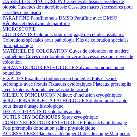
CASSETTES D'INCLUSION
Cassettes de tissus
Cassettes de
biopsie
Cassettes de microbiopsie
Cassettes macro
Accessoires pour
cassettes d'inclusion
PARAFFINE
Paraffine sans DMSO
Paraffine avec DMSO
Répulsifs et dissolvant de paraffine
MICROSCOPIE
COLORANTS
Colorants pour marquage de cellules tissulaires
Colorations spéciales pour pathologie
Kits de coloration spéciales
pour pathologie
MATÉRIEL DE COLORATION
Cuves de coloration en matière
synthétique
Cuves de coloration en verre
Accessoires pour cuves de
coloration
SOLVANTS POUR PATHOLOGIE
Solvants en bidons ou en
bouteilles
FIXATIFS
Fixatifs en bidons ou en bouteilles
Pots et seaux
préremplis avec fixatifs
Fixateurs cytologiques
Plateaux préremplis
avec fixateurs
Produits neutralisant le formol
MILIEUX D'INCLUSION
Milieux d’inclusion cryogéniques
SOLUTIONS POUR LA PATHOLOGIE
Solution ramolissante
pour tissus à usage histologique
DÉCALCIFIANTS
Décalcifiants acides
OUTILS CRYOGÉNIQUES
Spray cryogénique
CONTENEURS POUR PATHOLOGIE
Pots d'échantillonnage
Pots préremplis de solution saline physiologique
ACCESSOIRES
Planches à découper
Outils de coupe
Marqueurs