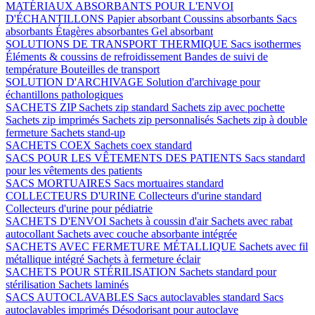
MATÉRIAUX ABSORBANTS POUR L'ENVOI
D'ÉCHANTILLONS
Papier absorbant
Coussins absorbants
Sacs
absorbants
Étagères absorbantes
Gel absorbant
SOLUTIONS DE TRANSPORT THERMIQUE
Sacs isothermes
Éléments & coussins de refroidissement
Bandes de suivi de
température
Bouteilles de transport
SOLUTION D'ARCHIVAGE
Solution d'archivage pour
échantillons pathologiques
SACHETS ZIP
Sachets zip standard
Sachets zip avec pochette
Sachets zip imprimés
Sachets zip personnalisés
Sachets zip à double
fermeture
Sachets stand-up
SACHETS COEX
Sachets coex standard
SACS POUR LES VÊTEMENTS DES PATIENTS
Sacs standard
pour les vêtements des patients
SACS MORTUAIRES
Sacs mortuaires standard
COLLECTEURS D'URINE
Collecteurs d'urine standard
Collecteurs d'urine pour pédiatrie
SACHETS D'ENVOI
Sachets à coussin d'air
Sachets avec rabat
autocollant
Sachets avec couche absorbante intégrée
SACHETS AVEC FERMETURE MÉTALLIQUE
Sachets avec fil
métallique intégré
Sachets à fermeture éclair
SACHETS POUR STÉRILISATION
Sachets standard pour
stérilisation
Sachets laminés
SACS AUTOCLAVABLES
Sacs autoclavables standard
Sacs
autoclavables imprimés
Désodorisant pour autoclave