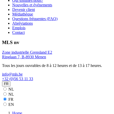
Qui sommes-nous?
Nouvelles et événements
Devenir client
Médiathèque
Questions fréquentes (FAQ)
Abréviations
Emplois
Contact
MLS nv
Zone industrielle Grensland E2
Ringlaan 7, B-8930 Menen
Tous les jours ouvrables de 8 à 12 heures et de 13 à 17 heures.
info@mls.be
+32 (0)56 53 11 33
FR
NL
NL
FR
EN
Home