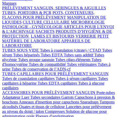
Marques
PRÉLÈVEMENT SANGUIN, SERINGUES & AIGUILLES
TUBES, PORTOIRS & PCR
POTS, CONTENEURS,
FLACONS POUR PRÉLÈVEMENT
MANIPULATION DE
LIQUIDES
CULTURE CELLULAIRE
MICROBIOLOGIE
PATHOLOGIE - GYNÉCOLOGIE
ARTICLES POUR L'ENVOI
& L'ARCHIVAGE
SACHETS
PRODUITS D’HYGIÈNE & DE
PROTECTION
LAMES ET BISTOURIS
VERRERIE
PETIT
MATÉRIEL DE LABORATOIRE
APPAREILS DE
LABORATOIRE
TUBES SOUS VIDE
Tubes à coagulation (citrate) / CTAD
Tubes
sérum
Tubes héparinés
Tubes EDTA
Tubes sans additif
Tubes
glycémie
Tubes groupe sanguin
Tubes oligo-éléments
Tubes
d'homocystéine
Tubes de compatibilité
Tubes vétérinaires
Tubes à
urine
Tubes de conservation de l’ADN-cf
TUBES CAPILLAIRES POUR PRÉLÈVEMENT SANGUIN
Tubes de coagulation capillaires
Tubes à sérum capillaires
Tubes
capillaires à héparine
Tubes EDTA capillaires
Tubes à glucose
capillaires
ACCESSOIRES POUR PRÉLÈVEMENT SANGUIN
Porte-tubes
Adaptateur Luer
Tubes secondaires
Garrots
Capuchons à pression &
bouchons
Anneaux d'insertion pour capuchons
Sparadraps
Tampons
alcoolisés
Ouates et tissus de cellulose
Lancettes pour prélèvement
au niveau du doigt / talon
Compresses
Solution de glucose pour
administration orale
Plaques d'agglutination