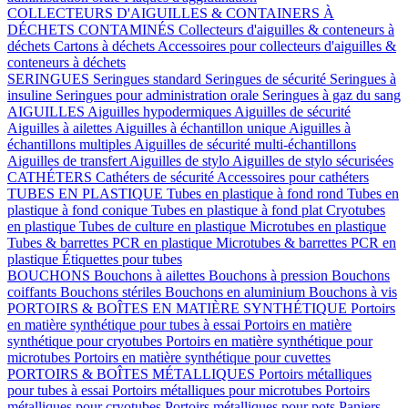
COLLECTEURS D'AIGUILLES & CONTAINERS À
DÉCHETS CONTAMINÉS
Collecteurs d'aiguilles & conteneurs à
déchets
Cartons à déchets
Accessoires pour collecteurs d'aiguilles &
conteneurs à déchets
SERINGUES
Seringues standard
Seringues de sécurité
Seringues à
insuline
Seringues pour administration orale
Seringues à gaz du sang
AIGUILLES
Aiguilles hypodermiques
Aiguilles de sécurité
Aiguilles à ailettes
Aiguilles à échantillon unique
Aiguilles à
échantillons multiples
Aiguilles de sécurité multi-échantillons
Aiguilles de transfert
Aiguilles de stylo
Aiguilles de stylo sécurisées
CATHÉTERS
Cathéters de sécurité
Accessoires pour cathéters
TUBES EN PLASTIQUE
Tubes en plastique à fond rond
Tubes en
plastique à fond conique
Tubes en plastique à fond plat
Cryotubes
en plastique
Tubes de culture en plastique
Microtubes en plastique
Tubes & barrettes PCR en plastique
Microtubes & barrettes PCR en
plastique
Étiquettes pour tubes
BOUCHONS
Bouchons à ailettes
Bouchons à pression
Bouchons
coiffants
Bouchons stériles
Bouchons en aluminium
Bouchons à vis
PORTOIRS & BOÎTES EN MATIÈRE SYNTHÉTIQUE
Portoirs
en matière synthétique pour tubes à essai
Portoirs en matière
synthétique pour cryotubes
Portoirs en matière synthétique pour
microtubes
Portoirs en matière synthétique pour cuvettes
PORTOIRS & BOÎTES MÉTALLIQUES
Portoirs métalliques
pour tubes à essai
Portoirs métalliques pour microtubes
Portoirs
métalliques pour cryotubes
Portoirs métalliques pour pots
Paniers