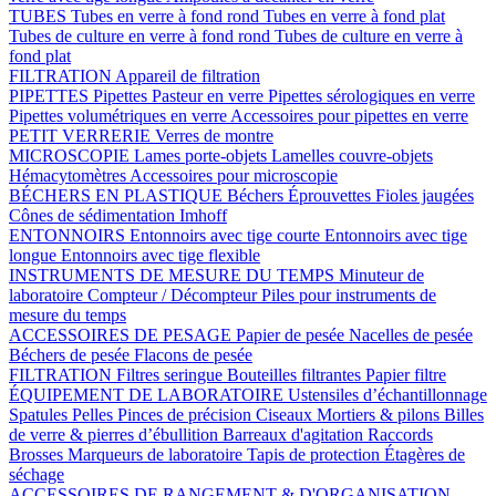
TUBES
Tubes en verre à fond rond
Tubes en verre à fond plat
Tubes de culture en verre à fond rond
Tubes de culture en verre à
fond plat
FILTRATION
Appareil de filtration
PIPETTES
Pipettes Pasteur en verre
Pipettes sérologiques en verre
Pipettes volumétriques en verre
Accessoires pour pipettes en verre
PETIT VERRERIE
Verres de montre
MICROSCOPIE
Lames porte-objets
Lamelles couvre-objets
Hémacytomètres
Accessoires pour microscopie
BÉCHERS EN PLASTIQUE
Béchers
Éprouvettes
Fioles jaugées
Cônes de sédimentation Imhoff
ENTONNOIRS
Entonnoirs avec tige courte
Entonnoirs avec tige
longue
Entonnoirs avec tige flexible
INSTRUMENTS DE MESURE DU TEMPS
Minuteur de
laboratoire
Compteur / Décompteur
Piles pour instruments de
mesure du temps
ACCESSOIRES DE PESAGE
Papier de pesée
Nacelles de pesée
Béchers de pesée
Flacons de pesée
FILTRATION
Filtres seringue
Bouteilles filtrantes
Papier filtre
ÉQUIPEMENT DE LABORATOIRE
Ustensiles d’échantillonnage
Spatules
Pelles
Pinces de précision
Ciseaux
Mortiers & pilons
Billes
de verre & pierres d’ébullition
Barreaux d'agitation
Raccords
Brosses
Marqueurs de laboratoire
Tapis de protection
Étagères de
séchage
ACCESSOIRES DE RANGEMENT & D'ORGANISATION