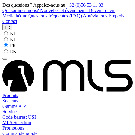
Des questions ? Appelez-nous au
+32 (0)56 53 11 33
Qui sommes-nous?
Nouvelles et événements
Devenir client
Médiathèque
Questions fréquentes (FAQ)
Abréviations
Emplois
Contact
FR
NL
NL
FR
EN
Produits
Secteurs
Gamme A-Z
Service
Code-barres: USI
MLS Selection
Promotions
Commande rapide