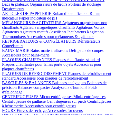
Bacs & plateaux
Organisateurs de tiroirs
Portoirs de stockage
Dessiccateurs
ARTICLES DE PAPETERIE
Ruban d’identification
Ruban
indicateur
Papier indicateur de pH
MÉLANGEURS & AGITATEURS
Agitateurs magnétiques non
chauffants
Agitateurs magnétiques chauffants
Agitateurs Vortex
Agitateurs
Agitateurs rotatifs / oscillants
Incubateurs à agitation
Thermomixers
Accessoires pour mélangeurs & agitateurs
RÉFRIGÉRATEURS & CONGÉLATEURS
Réfrigérateurs
Congélateurs
BAINS-MARIE
Bains-marie à ultrasons
Défripeurs de coupes
Accessoires pour bains-marie
PLAQUES CHAUFFANTES
Plaques chauffantes standard
Plaques chauffantes pour lames porte-objets
Accessoires pour
plaques chauffantes
PLAQUES DE REFROIDISSEMENT
Plaques de refroidissement
standard
Accessoires pour plaques de refroidissement
BASCULES & BALANCES
Balances analytiques
Balances de
précision
Balances compactes
Analyseurs d'humidité
Poids
d'étalonnage
CENTRIFUGEUSES
Microcentrifugeuses
Mini-centrifugeuses
Centrifugeuses de paillasse
Centrifugeuses sur pieds
Centrifugeuses
à hématocrite
Accessoires pour centrifugeuses
FOURS
Étuves de séchage
Accessories for ovens