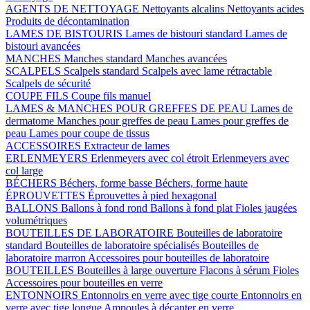
AGENTS DE NETTOYAGE
Nettoyants alcalins
Nettoyants acides
Produits de décontamination
LAMES DE BISTOURIS
Lames de bistouri standard
Lames de
bistouri avancées
MANCHES
Manches standard
Manches avancées
SCALPELS
Scalpels standard
Scalpels avec lame rétractable
Scalpels de sécurité
COUPE FILS
Coupe fils manuel
LAMES & MANCHES POUR GREFFES DE PEAU
Lames de
dermatome
Manches pour greffes de peau
Lames pour greffes de
peau
Lames pour coupe de tissus
ACCESSOIRES
Extracteur de lames
ERLENMEYERS
Erlenmeyers avec col étroit
Erlenmeyers avec
col large
BÉCHERS
Béchers, forme basse
Béchers, forme haute
ÉPROUVETTES
Éprouvettes à pied hexagonal
BALLONS
Ballons à fond rond
Ballons à fond plat
Fioles jaugées
volumétriques
BOUTEILLES DE LABORATOIRE
Bouteilles de laboratoire
standard
Bouteilles de laboratoire spécialisés
Bouteilles de
laboratoire marron
Accessoires pour bouteilles de laboratoire
BOUTEILLES
Bouteilles à large ouverture
Flacons à sérum
Fioles
Accessoires pour bouteilles en verre
ENTONNOIRS
Entonnoirs en verre avec tige courte
Entonnoirs en
verre avec tige longue
Ampoules à décanter en verre