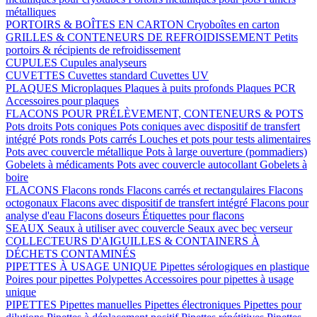
métalliques
PORTOIRS & BOÎTES EN CARTON
Cryoboîtes en carton
GRILLES & CONTENEURS DE REFROIDISSEMENT
Petits
portoirs & récipients de refroidissement
CUPULES
Cupules analyseurs
CUVETTES
Cuvettes standard
Cuvettes UV
PLAQUES
Microplaques
Plaques à puits profonds
Plaques PCR
Accessoires pour plaques
FLACONS POUR PRÉLÈVEMENT, CONTENEURS & POTS
Pots droits
Pots coniques
Pots coniques avec dispositif de transfert
intégré
Pots ronds
Pots carrés
Louches et pots pour tests alimentaires
Pots avec couvercle métallique
Pots à large ouverture (pommadiers)
Gobelets à médicaments
Pots avec couvercle autocollant
Gobelets à
boire
FLACONS
Flacons ronds
Flacons carrés et rectangulaires
Flacons
octogonaux
Flacons avec dispositif de transfert intégré
Flacons pour
analyse d'eau
Flacons doseurs
Étiquettes pour flacons
SEAUX
Seaux à utiliser avec couvercle
Seaux avec bec verseur
COLLECTEURS D'AIGUILLES & CONTAINERS À
DÉCHETS CONTAMINÉS
PIPETTES À USAGE UNIQUE
Pipettes sérologiques en plastique
Poires pour pipettes
Polypettes
Accessoires pour pipettes à usage
unique
PIPETTES
Pipettes manuelles
Pipettes électroniques
Pipettes pour