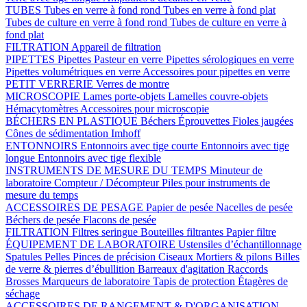
TUBES
Tubes en verre à fond rond
Tubes en verre à fond plat
Tubes de culture en verre à fond rond
Tubes de culture en verre à
fond plat
FILTRATION
Appareil de filtration
PIPETTES
Pipettes Pasteur en verre
Pipettes sérologiques en verre
Pipettes volumétriques en verre
Accessoires pour pipettes en verre
PETIT VERRERIE
Verres de montre
MICROSCOPIE
Lames porte-objets
Lamelles couvre-objets
Hémacytomètres
Accessoires pour microscopie
BÉCHERS EN PLASTIQUE
Béchers
Éprouvettes
Fioles jaugées
Cônes de sédimentation Imhoff
ENTONNOIRS
Entonnoirs avec tige courte
Entonnoirs avec tige
longue
Entonnoirs avec tige flexible
INSTRUMENTS DE MESURE DU TEMPS
Minuteur de
laboratoire
Compteur / Décompteur
Piles pour instruments de
mesure du temps
ACCESSOIRES DE PESAGE
Papier de pesée
Nacelles de pesée
Béchers de pesée
Flacons de pesée
FILTRATION
Filtres seringue
Bouteilles filtrantes
Papier filtre
ÉQUIPEMENT DE LABORATOIRE
Ustensiles d’échantillonnage
Spatules
Pelles
Pinces de précision
Ciseaux
Mortiers & pilons
Billes
de verre & pierres d’ébullition
Barreaux d'agitation
Raccords
Brosses
Marqueurs de laboratoire
Tapis de protection
Étagères de
séchage
ACCESSOIRES DE RANGEMENT & D'ORGANISATION