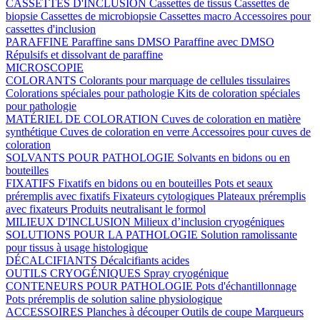
CASSETTES D'INCLUSION
Cassettes de tissus
Cassettes de
biopsie
Cassettes de microbiopsie
Cassettes macro
Accessoires pour
cassettes d'inclusion
PARAFFINE
Paraffine sans DMSO
Paraffine avec DMSO
Répulsifs et dissolvant de paraffine
MICROSCOPIE
COLORANTS
Colorants pour marquage de cellules tissulaires
Colorations spéciales pour pathologie
Kits de coloration spéciales
pour pathologie
MATÉRIEL DE COLORATION
Cuves de coloration en matière
synthétique
Cuves de coloration en verre
Accessoires pour cuves de
coloration
SOLVANTS POUR PATHOLOGIE
Solvants en bidons ou en
bouteilles
FIXATIFS
Fixatifs en bidons ou en bouteilles
Pots et seaux
préremplis avec fixatifs
Fixateurs cytologiques
Plateaux préremplis
avec fixateurs
Produits neutralisant le formol
MILIEUX D'INCLUSION
Milieux d’inclusion cryogéniques
SOLUTIONS POUR LA PATHOLOGIE
Solution ramolissante
pour tissus à usage histologique
DÉCALCIFIANTS
Décalcifiants acides
OUTILS CRYOGÉNIQUES
Spray cryogénique
CONTENEURS POUR PATHOLOGIE
Pots d'échantillonnage
Pots préremplis de solution saline physiologique
ACCESSOIRES
Planches à découper
Outils de coupe
Marqueurs