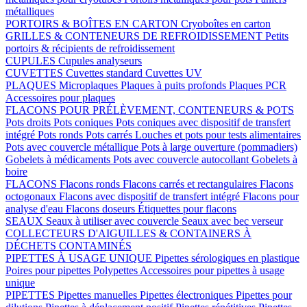
métalliques
PORTOIRS & BOÎTES EN CARTON
Cryoboîtes en carton
GRILLES & CONTENEURS DE REFROIDISSEMENT
Petits
portoirs & récipients de refroidissement
CUPULES
Cupules analyseurs
CUVETTES
Cuvettes standard
Cuvettes UV
PLAQUES
Microplaques
Plaques à puits profonds
Plaques PCR
Accessoires pour plaques
FLACONS POUR PRÉLÈVEMENT, CONTENEURS & POTS
Pots droits
Pots coniques
Pots coniques avec dispositif de transfert
intégré
Pots ronds
Pots carrés
Louches et pots pour tests alimentaires
Pots avec couvercle métallique
Pots à large ouverture (pommadiers)
Gobelets à médicaments
Pots avec couvercle autocollant
Gobelets à
boire
FLACONS
Flacons ronds
Flacons carrés et rectangulaires
Flacons
octogonaux
Flacons avec dispositif de transfert intégré
Flacons pour
analyse d'eau
Flacons doseurs
Étiquettes pour flacons
SEAUX
Seaux à utiliser avec couvercle
Seaux avec bec verseur
COLLECTEURS D'AIGUILLES & CONTAINERS À
DÉCHETS CONTAMINÉS
PIPETTES À USAGE UNIQUE
Pipettes sérologiques en plastique
Poires pour pipettes
Polypettes
Accessoires pour pipettes à usage
unique
PIPETTES
Pipettes manuelles
Pipettes électroniques
Pipettes pour