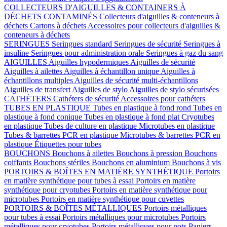
COLLECTEURS D'AIGUILLES & CONTAINERS À
DÉCHETS CONTAMINÉS
Collecteurs d'aiguilles & conteneurs à
déchets
Cartons à déchets
Accessoires pour collecteurs d'aiguilles &
conteneurs à déchets
SERINGUES
Seringues standard
Seringues de sécurité
Seringues à
insuline
Seringues pour administration orale
Seringues à gaz du sang
AIGUILLES
Aiguilles hypodermiques
Aiguilles de sécurité
Aiguilles à ailettes
Aiguilles à échantillon unique
Aiguilles à
échantillons multiples
Aiguilles de sécurité multi-échantillons
Aiguilles de transfert
Aiguilles de stylo
Aiguilles de stylo sécurisées
CATHÉTERS
Cathéters de sécurité
Accessoires pour cathéters
TUBES EN PLASTIQUE
Tubes en plastique à fond rond
Tubes en
plastique à fond conique
Tubes en plastique à fond plat
Cryotubes
en plastique
Tubes de culture en plastique
Microtubes en plastique
Tubes & barrettes PCR en plastique
Microtubes & barrettes PCR en
plastique
Étiquettes pour tubes
BOUCHONS
Bouchons à ailettes
Bouchons à pression
Bouchons
coiffants
Bouchons stériles
Bouchons en aluminium
Bouchons à vis
PORTOIRS & BOÎTES EN MATIÈRE SYNTHÉTIQUE
Portoirs
en matière synthétique pour tubes à essai
Portoirs en matière
synthétique pour cryotubes
Portoirs en matière synthétique pour
microtubes
Portoirs en matière synthétique pour cuvettes
PORTOIRS & BOÎTES MÉTALLIQUES
Portoirs métalliques
pour tubes à essai
Portoirs métalliques pour microtubes
Portoirs
métalliques pour cryotubes
Portoirs métalliques pour pots
Paniers