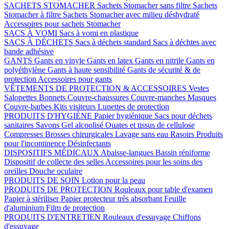
SACHETS STOMACHER
Sachets Stomacher sans filtre
Sachets
Stomacher à filtre
Sachets Stomacher avec milieu déshydraté
Accessoires pour sachets Stomacher
SACS À VOMI
Sacs à vomi en plastique
SACS À DÉCHETS
Sacs à déchets standard
Sacs à déchtes avec
bande adhésive
GANTS
Gants en vinyle
Gants en latex
Gants en nitrile
Gants en
polyéthylène
Gants à haute sensibilité
Gants de sécurité & de
protection
Accessoires pour gants
VÊTEMENTS DE PROTECTION & ACCESSOIRES
Vestes
Salopettes
Bonnets
Couvre-chaussures
Couvre-manches
Masques
Couvre-barbes
Kits visiteurs
Lunettes de protection
PRODUITS D'HYGIÈNE
Papier hygiénique
Sacs pour déchets
sanitaires
Savons
Gel alcoolisé
Ouates et tissus de cellulose
Compresses
Brosses chirurgicales
Lavage sans eau
Rasoirs
Produits
pour l'incontinence
Désinfectants
DISPOSITIFS MÉDICAUX
Abaisse-langues
Bassin réniforme
Dispositif de collecte des selles
Accessoires pour les soins des
oreilles
Douche oculaire
PRODUITS DE SOIN
Lotion pour la peau
PRODUITS DE PROTECTION
Rouleaux pour table d'examen
Papier à stériliser
Papier protecteur très absorbant
Feuille
d'aluminium
Film de protection
PRODUITS D'ENTRETIEN
Rouleaux d'essuyage
Chiffons
d'essuyage