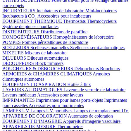
UNITÉS DE SÉCHAGE
Poste de travail pour le séchage des lames
porte-objets
INCUBATEURS
Incubateurs de laboratoire
Mini-incubateurs
Incubateurs à CO₂
Accessoires pour incubateurs
ÉQUIPEMENT THERMIQUE
Thermostats
Thermocycleurs
Système de pinces chauffantes
DISTRIBUTEURS
Distributeurs de paraffine
HOMOGÉNÉISATEURS
Homogénéisateurs de laboratoire
POMPES
Pompes péristaltiques de laboratoire
SCELLEURS
Scelleuses manuelles
Scelleuses semi-automatiques
MIXEURS
Mixeurs de laboratoire
DILUEURS
Dilueurs automatiques
DÉCOUPEURS
Block trimmers
BOUCHEURS & DÉBOUCHEURS
Déboucheurs
Boucheurs
ARMOIRES & CHAMBRES CLIMATIQUES
Armoires
climatiques autonomes
ÉQUIPEMENT D'ASPIRATION
Hottes à flux
LAVEURS AUTOMATIQUES
Laveurs de verrerie de laboratoire
Laveurs médicaux
Accessoires pour laveurs
IMPRIMANTES
Imprimantes pour lames porte-objets
Imprimantes
pour cassettes
Accessoires pour imprimantes
LAMPES UV
Lampes UV portatives
Lampes de remplacement UV
APPAREILS DE COLORATION
Automates de coloration
ÉQUIPEMENT D’IMAGERIE
Appareils d'imagerie vasculaire
APPAREILS DE MESURE
Thermomètres