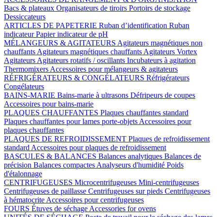
Bacs & plateaux
Organisateurs de tiroirs
Portoirs de stockage
Dessiccateurs
ARTICLES DE PAPETERIE
Ruban d’identification
Ruban
indicateur
Papier indicateur de pH
MÉLANGEURS & AGITATEURS
Agitateurs magnétiques non
chauffants
Agitateurs magnétiques chauffants
Agitateurs Vortex
Agitateurs
Agitateurs rotatifs / oscillants
Incubateurs à agitation
Thermomixers
Accessoires pour mélangeurs & agitateurs
RÉFRIGÉRATEURS & CONGÉLATEURS
Réfrigérateurs
Congélateurs
BAINS-MARIE
Bains-marie à ultrasons
Défripeurs de coupes
Accessoires pour bains-marie
PLAQUES CHAUFFANTES
Plaques chauffantes standard
Plaques chauffantes pour lames porte-objets
Accessoires pour
plaques chauffantes
PLAQUES DE REFROIDISSEMENT
Plaques de refroidissement
standard
Accessoires pour plaques de refroidissement
BASCULES & BALANCES
Balances analytiques
Balances de
précision
Balances compactes
Analyseurs d'humidité
Poids
d'étalonnage
CENTRIFUGEUSES
Microcentrifugeuses
Mini-centrifugeuses
Centrifugeuses de paillasse
Centrifugeuses sur pieds
Centrifugeuses
à hématocrite
Accessoires pour centrifugeuses
FOURS
Étuves de séchage
Accessories for ovens