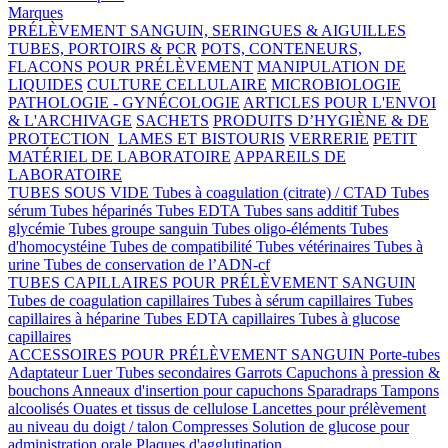
Marques
PRÉLÈVEMENT SANGUIN, SERINGUES & AIGUILLES
TUBES, PORTOIRS & PCR
POTS, CONTENEURS,
FLACONS POUR PRÉLÈVEMENT
MANIPULATION DE
LIQUIDES
CULTURE CELLULAIRE
MICROBIOLOGIE
PATHOLOGIE - GYNÉCOLOGIE
ARTICLES POUR L'ENVOI
& L'ARCHIVAGE
SACHETS
PRODUITS D’HYGIÈNE & DE
PROTECTION
LAMES ET BISTOURIS
VERRERIE
PETIT
MATÉRIEL DE LABORATOIRE
APPAREILS DE
LABORATOIRE
TUBES SOUS VIDE
Tubes à coagulation (citrate) / CTAD
Tubes
sérum
Tubes héparinés
Tubes EDTA
Tubes sans additif
Tubes
glycémie
Tubes groupe sanguin
Tubes oligo-éléments
Tubes
d'homocystéine
Tubes de compatibilité
Tubes vétérinaires
Tubes à
urine
Tubes de conservation de l’ADN-cf
TUBES CAPILLAIRES POUR PRÉLÈVEMENT SANGUIN
Tubes de coagulation capillaires
Tubes à sérum capillaires
Tubes
capillaires à héparine
Tubes EDTA capillaires
Tubes à glucose
capillaires
ACCESSOIRES POUR PRÉLÈVEMENT SANGUIN
Porte-tubes
Adaptateur Luer
Tubes secondaires
Garrots
Capuchons à pression &
bouchons
Anneaux d'insertion pour capuchons
Sparadraps
Tampons
alcoolisés
Ouates et tissus de cellulose
Lancettes pour prélèvement
au niveau du doigt / talon
Compresses
Solution de glucose pour
administration orale
Plaques d'agglutination