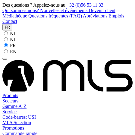
Des questions ? Appelez-nous au
+32 (0)56 53 11 33
Qui sommes-nous?
Nouvelles et événements
Devenir client
Médiathèque
Questions fréquentes (FAQ)
Abréviations
Emplois
Contact
FR
NL
NL
FR
EN
Produits
Secteurs
Gamme A-Z
Service
Code-barres: USI
MLS Selection
Promotions
Commande rapide