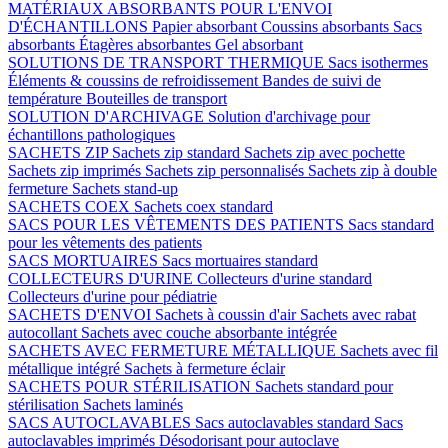
MATÉRIAUX ABSORBANTS POUR L'ENVOI
D'ÉCHANTILLONS
Papier absorbant
Coussins absorbants
Sacs
absorbants
Étagères absorbantes
Gel absorbant
SOLUTIONS DE TRANSPORT THERMIQUE
Sacs isothermes
Éléments & coussins de refroidissement
Bandes de suivi de
température
Bouteilles de transport
SOLUTION D'ARCHIVAGE
Solution d'archivage pour
échantillons pathologiques
SACHETS ZIP
Sachets zip standard
Sachets zip avec pochette
Sachets zip imprimés
Sachets zip personnalisés
Sachets zip à double
fermeture
Sachets stand-up
SACHETS COEX
Sachets coex standard
SACS POUR LES VÊTEMENTS DES PATIENTS
Sacs standard
pour les vêtements des patients
SACS MORTUAIRES
Sacs mortuaires standard
COLLECTEURS D'URINE
Collecteurs d'urine standard
Collecteurs d'urine pour pédiatrie
SACHETS D'ENVOI
Sachets à coussin d'air
Sachets avec rabat
autocollant
Sachets avec couche absorbante intégrée
SACHETS AVEC FERMETURE MÉTALLIQUE
Sachets avec fil
métallique intégré
Sachets à fermeture éclair
SACHETS POUR STÉRILISATION
Sachets standard pour
stérilisation
Sachets laminés
SACS AUTOCLAVABLES
Sacs autoclavables standard
Sacs
autoclavables imprimés
Désodorisant pour autoclave