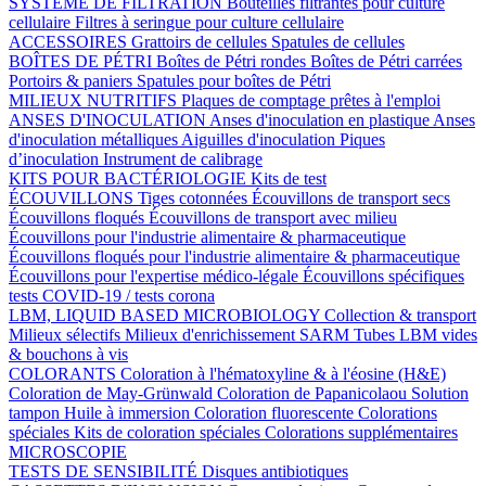
SYSTÈME DE FILTRATION
Bouteilles filtrantes pour culture
cellulaire
Filtres à seringue pour culture cellulaire
ACCESSOIRES
Grattoirs de cellules
Spatules de cellules
BOÎTES DE PÉTRI
Boîtes de Pétri rondes
Boîtes de Pétri carrées
Portoirs & paniers
Spatules pour boîtes de Pétri
MILIEUX NUTRITIFS
Plaques de comptage prêtes à l'emploi
ANSES D'INOCULATION
Anses d'inoculation en plastique
Anses
d'inoculation métalliques
Aiguilles d'inoculation
Piques
d’inoculation
Instrument de calibrage
KITS POUR BACTÉRIOLOGIE
Kits de test
ÉCOUVILLONS
Tiges cotonnées
Écouvillons de transport secs
Écouvillons floqués
Écouvillons de transport avec milieu
Écouvillons pour l'industrie alimentaire & pharmaceutique
Écouvillons floqués pour l'industrie alimentaire & pharmaceutique
Écouvillons pour l'expertise médico-légale
Écouvillons spécifiques
tests COVID-19 / tests corona
LBM, LIQUID BASED MICROBIOLOGY
Collection & transport
Milieux sélectifs
Milieux d'enrichissement SARM
Tubes LBM vides
& bouchons à vis
COLORANTS
Coloration à l'hématoxyline & à l'éosine (H&E)
Coloration de May-Grünwald
Coloration de Papanicolaou
Solution
tampon
Huile à immersion
Coloration fluorescente
Colorations
spéciales
Kits de coloration spéciales
Colorations supplémentaires
MICROSCOPIE
TESTS DE SENSIBILITÉ
Disques antibiotiques