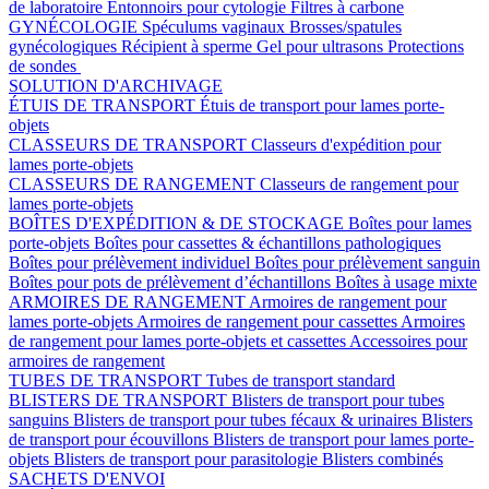
de laboratoire
Entonnoirs pour cytologie
Filtres à carbone
GYNÉCOLOGIE
Spéculums vaginaux
Brosses/spatules
gynécologiques
Récipient à sperme
Gel pour ultrasons
Protections
de sondes
SOLUTION D'ARCHIVAGE
ÉTUIS DE TRANSPORT
Étuis de transport pour lames porte-
objets
CLASSEURS DE TRANSPORT
Classeurs d'expédition pour
lames porte-objets
CLASSEURS DE RANGEMENT
Classeurs de rangement pour
lames porte-objets
BOÎTES D'EXPÉDITION & DE STOCKAGE
Boîtes pour lames
porte-objets
Boîtes pour cassettes & échantillons pathologiques
Boîtes pour prélèvement individuel
Boîtes pour prélèvement sanguin
Boîtes pour pots de prélèvement d’échantillons
Boîtes à usage mixte
ARMOIRES DE RANGEMENT
Armoires de rangement pour
lames porte-objets
Armoires de rangement pour cassettes
Armoires
de rangement pour lames porte-objets et cassettes
Accessoires pour
armoires de rangement
TUBES DE TRANSPORT
Tubes de transport standard
BLISTERS DE TRANSPORT
Blisters de transport pour tubes
sanguins
Blisters de transport pour tubes fécaux & urinaires
Blisters
de transport pour écouvillons
Blisters de transport pour lames porte-
objets
Blisters de transport pour parasitologie
Blisters combinés
SACHETS D'ENVOI