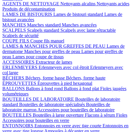
AGENTS DE NETTOYAGE
Nettoyants alcalins
Nettoyants acides
Produits de décontamination
LAMES DE BISTOURIS
Lames de bistouri standard
Lames de
bistouri avancées
MANCHES
Manches standard
Manches avancées
SCALPELS
Scalpels standard
Scalpels avec lame rétractable
Scalpels de sécurité
COUPE FILS
Coupe fils manuel
LAMES & MANCHES POUR GREFFES DE PEAU
Lames de
dermatome
Manches pour greffes de peau
Lames pour greffes de
peau
Lames pour coupe de tissus
ACCESSOIRES
Extracteur de lames
ERLENMEYERS
Erlenmeyers avec col étroit
Erlenmeyers avec
col large
BÉCHERS
Béchers, forme basse
Béchers, forme haute
ÉPROUVETTES
Éprouvettes à pied hexagonal
BALLONS
Ballons à fond rond
Ballons à fond plat
Fioles jaugées
volumétriques
BOUTEILLES DE LABORATOIRE
Bouteilles de laboratoire
standard
Bouteilles de laboratoire spécialisés
Bouteilles de
laboratoire marron
Accessoires pour bouteilles de laboratoire
BOUTEILLES
Bouteilles à large ouverture
Flacons à sérum
Fioles
Accessoires pour bouteilles en verre
ENTONNOIRS
Entonnoirs en verre avec tige courte
Entonnoirs en
verre avec tige longue
Ampoules à décanter en verre