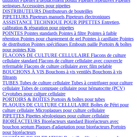
dilutions
Pipettes à déplacement positif
Pipettes répétitives
Pipettes
seringues
Accessoires pour pipettes
DISTRIBUTEURS
Distributeurs de bouteilles
PIPETEURS
Pipeteurs manuels
Pipeteurs électroniques
ASSISTANCE TECHNIQUE POUR PIPETTES
Entretien,
calibration & réparation pour pipettes
POINTES
Pointes standards
Pointes à filtre
Pointes à faible
rétention
Pointes pour chargement de gel
Pointes à capillaire
Pointes
de distribution
Pointes spécifiques
Embouts paille
Portoirs & boîtes
pour pointes
Kits
FLACONS DE CULTURE CELLULAIRE
Flacons de culture
cellulaire standard
Flacons de culture cellulaire avec couvercle
refermable
Flacons de culture cellulaire avec film pelable
BOUCHONS À VIS
Bouchons à vis ventilés
Bouchons à vis
filtrants
TUBES
Tubes de culture cellulaire
Tubes à centrifuger pour culture
cellulaire
Tubes de comptage cellulaire pour hématocrite (PCV)
Cryotubes pour culture cellulaire
PORTOIRS & BOÎTES
Portoirs & boîtes pour tubes
PLAQUES DE CULTURE CELLULAIRE
Boîtes de Pétri pour
culture cellulaire
Microplaques pour culture cellulaire
PIPETTES
Pipettes sérologiques pour culture cellulaire
BIORÉACTEURS
Bioréacteurs standard
Bioréacteurs avec
bouchon septum
Plaques d'adaptation pour bioréacteurs
Portoirs
pour bioréacteurs