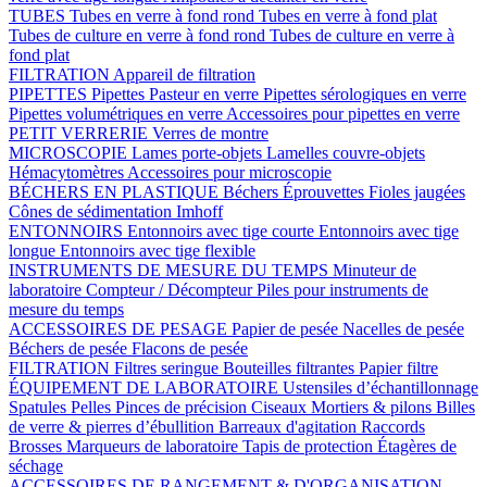
TUBES
Tubes en verre à fond rond
Tubes en verre à fond plat
Tubes de culture en verre à fond rond
Tubes de culture en verre à
fond plat
FILTRATION
Appareil de filtration
PIPETTES
Pipettes Pasteur en verre
Pipettes sérologiques en verre
Pipettes volumétriques en verre
Accessoires pour pipettes en verre
PETIT VERRERIE
Verres de montre
MICROSCOPIE
Lames porte-objets
Lamelles couvre-objets
Hémacytomètres
Accessoires pour microscopie
BÉCHERS EN PLASTIQUE
Béchers
Éprouvettes
Fioles jaugées
Cônes de sédimentation Imhoff
ENTONNOIRS
Entonnoirs avec tige courte
Entonnoirs avec tige
longue
Entonnoirs avec tige flexible
INSTRUMENTS DE MESURE DU TEMPS
Minuteur de
laboratoire
Compteur / Décompteur
Piles pour instruments de
mesure du temps
ACCESSOIRES DE PESAGE
Papier de pesée
Nacelles de pesée
Béchers de pesée
Flacons de pesée
FILTRATION
Filtres seringue
Bouteilles filtrantes
Papier filtre
ÉQUIPEMENT DE LABORATOIRE
Ustensiles d’échantillonnage
Spatules
Pelles
Pinces de précision
Ciseaux
Mortiers & pilons
Billes
de verre & pierres d’ébullition
Barreaux d'agitation
Raccords
Brosses
Marqueurs de laboratoire
Tapis de protection
Étagères de
séchage
ACCESSOIRES DE RANGEMENT & D'ORGANISATION