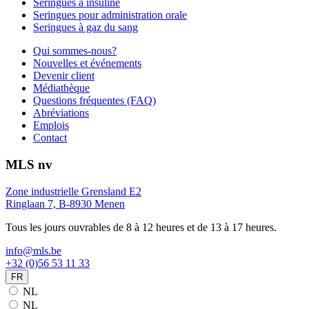
Seringues à insuline
Seringues pour administration orale
Seringues à gaz du sang
Qui sommes-nous?
Nouvelles et événements
Devenir client
Médiathèque
Questions fréquentes (FAQ)
Abréviations
Emplois
Contact
MLS nv
Zone industrielle Grensland E2
Ringlaan 7, B-8930 Menen
Tous les jours ouvrables de 8 à 12 heures et de 13 à 17 heures.
info@mls.be
+32 (0)56 53 11 33
FR
NL
NL