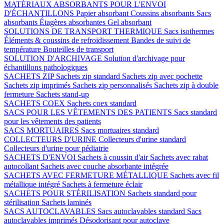
MATÉRIAUX ABSORBANTS POUR L'ENVOI
D'ÉCHANTILLONS
Papier absorbant
Coussins absorbants
Sacs
absorbants
Étagères absorbantes
Gel absorbant
SOLUTIONS DE TRANSPORT THERMIQUE
Sacs isothermes
Éléments & coussins de refroidissement
Bandes de suivi de
température
Bouteilles de transport
SOLUTION D'ARCHIVAGE
Solution d'archivage pour
échantillons pathologiques
SACHETS ZIP
Sachets zip standard
Sachets zip avec pochette
Sachets zip imprimés
Sachets zip personnalisés
Sachets zip à double
fermeture
Sachets stand-up
SACHETS COEX
Sachets coex standard
SACS POUR LES VÊTEMENTS DES PATIENTS
Sacs standard
pour les vêtements des patients
SACS MORTUAIRES
Sacs mortuaires standard
COLLECTEURS D'URINE
Collecteurs d'urine standard
Collecteurs d'urine pour pédiatrie
SACHETS D'ENVOI
Sachets à coussin d'air
Sachets avec rabat
autocollant
Sachets avec couche absorbante intégrée
SACHETS AVEC FERMETURE MÉTALLIQUE
Sachets avec fil
métallique intégré
Sachets à fermeture éclair
SACHETS POUR STÉRILISATION
Sachets standard pour
stérilisation
Sachets laminés
SACS AUTOCLAVABLES
Sacs autoclavables standard
Sacs
autoclavables imprimés
Désodorisant pour autoclave