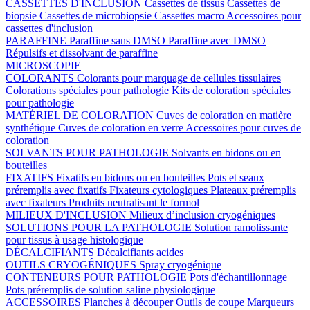
CASSETTES D'INCLUSION
Cassettes de tissus
Cassettes de
biopsie
Cassettes de microbiopsie
Cassettes macro
Accessoires pour
cassettes d'inclusion
PARAFFINE
Paraffine sans DMSO
Paraffine avec DMSO
Répulsifs et dissolvant de paraffine
MICROSCOPIE
COLORANTS
Colorants pour marquage de cellules tissulaires
Colorations spéciales pour pathologie
Kits de coloration spéciales
pour pathologie
MATÉRIEL DE COLORATION
Cuves de coloration en matière
synthétique
Cuves de coloration en verre
Accessoires pour cuves de
coloration
SOLVANTS POUR PATHOLOGIE
Solvants en bidons ou en
bouteilles
FIXATIFS
Fixatifs en bidons ou en bouteilles
Pots et seaux
préremplis avec fixatifs
Fixateurs cytologiques
Plateaux préremplis
avec fixateurs
Produits neutralisant le formol
MILIEUX D'INCLUSION
Milieux d’inclusion cryogéniques
SOLUTIONS POUR LA PATHOLOGIE
Solution ramolissante
pour tissus à usage histologique
DÉCALCIFIANTS
Décalcifiants acides
OUTILS CRYOGÉNIQUES
Spray cryogénique
CONTENEURS POUR PATHOLOGIE
Pots d'échantillonnage
Pots préremplis de solution saline physiologique
ACCESSOIRES
Planches à découper
Outils de coupe
Marqueurs