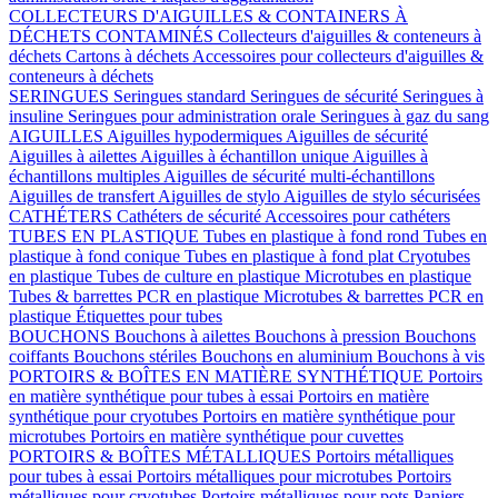
COLLECTEURS D'AIGUILLES & CONTAINERS À
DÉCHETS CONTAMINÉS
Collecteurs d'aiguilles & conteneurs à
déchets
Cartons à déchets
Accessoires pour collecteurs d'aiguilles &
conteneurs à déchets
SERINGUES
Seringues standard
Seringues de sécurité
Seringues à
insuline
Seringues pour administration orale
Seringues à gaz du sang
AIGUILLES
Aiguilles hypodermiques
Aiguilles de sécurité
Aiguilles à ailettes
Aiguilles à échantillon unique
Aiguilles à
échantillons multiples
Aiguilles de sécurité multi-échantillons
Aiguilles de transfert
Aiguilles de stylo
Aiguilles de stylo sécurisées
CATHÉTERS
Cathéters de sécurité
Accessoires pour cathéters
TUBES EN PLASTIQUE
Tubes en plastique à fond rond
Tubes en
plastique à fond conique
Tubes en plastique à fond plat
Cryotubes
en plastique
Tubes de culture en plastique
Microtubes en plastique
Tubes & barrettes PCR en plastique
Microtubes & barrettes PCR en
plastique
Étiquettes pour tubes
BOUCHONS
Bouchons à ailettes
Bouchons à pression
Bouchons
coiffants
Bouchons stériles
Bouchons en aluminium
Bouchons à vis
PORTOIRS & BOÎTES EN MATIÈRE SYNTHÉTIQUE
Portoirs
en matière synthétique pour tubes à essai
Portoirs en matière
synthétique pour cryotubes
Portoirs en matière synthétique pour
microtubes
Portoirs en matière synthétique pour cuvettes
PORTOIRS & BOÎTES MÉTALLIQUES
Portoirs métalliques
pour tubes à essai
Portoirs métalliques pour microtubes
Portoirs
métalliques pour cryotubes
Portoirs métalliques pour pots
Paniers