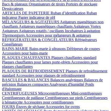
Bacs & plateaux
Organisateurs de tiroirs
Portoirs de stockage
Dessiccateurs
ARTICLES DE PAPETERIE
Ruban d’identification
Ruban
indicateur
Papier indicateur de pH
MÉLANGEURS & AGITATEURS
Agitateurs magnétiques non
chauffants
Agitateurs magnétiques chauffants
Agitateurs Vortex
Agitateurs
Agitateurs rotatifs / oscillants
Incubateurs à agitation
Thermomixers
Accessoires pour mélangeurs & agitateurs
RÉFRIGÉRATEURS & CONGÉLATEURS
Réfrigérateurs
Congélateurs
BAINS-MARIE
Bains-marie à ultrasons
Défripeurs de coupes
Accessoires pour bains-marie
PLAQUES CHAUFFANTES
Plaques chauffantes standard
Plaques chauffantes pour lames porte-objets
Accessoires pour
plaques chauffantes
PLAQUES DE REFROIDISSEMENT
Plaques de refroidissement
standard
Accessoires pour plaques de refroidissement
BASCULES & BALANCES
Balances analytiques
Balances de
précision
Balances compactes
Analyseurs d'humidité
Poids
d'étalonnage
CENTRIFUGEUSES
Microcentrifugeuses
Mini-centrifugeuses
Centrifugeuses de paillasse
Centrifugeuses sur pieds
Centrifugeuses
à hématocrite
Accessoires pour centrifugeuses
FOURS
Étuves de séchage
Accessories for ovens