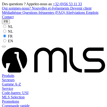
Des questions ? Appelez-nous au
+32 (0)56 53 11 33
Qui sommes-nous?
Nouvelles et événements
Devenir client
Médiathèque
Questions fréquentes (FAQ)
Abréviations
Emplois
Contact
FR
NL
NL
FR
EN
Produits
Secteurs
Gamme A-Z
Service
Code-barres: USI
MLS Selection
Promotions
Commande rapide