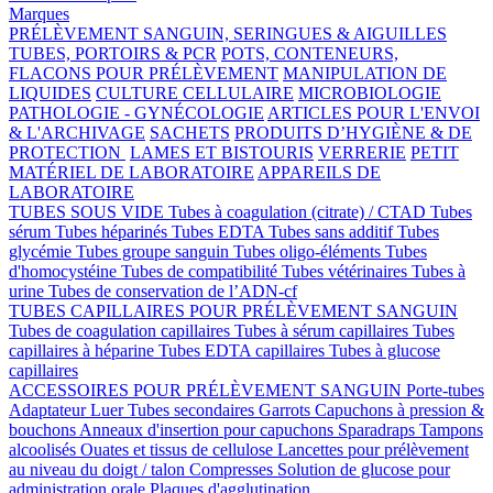
Marques
PRÉLÈVEMENT SANGUIN, SERINGUES & AIGUILLES
TUBES, PORTOIRS & PCR
POTS, CONTENEURS,
FLACONS POUR PRÉLÈVEMENT
MANIPULATION DE
LIQUIDES
CULTURE CELLULAIRE
MICROBIOLOGIE
PATHOLOGIE - GYNÉCOLOGIE
ARTICLES POUR L'ENVOI
& L'ARCHIVAGE
SACHETS
PRODUITS D’HYGIÈNE & DE
PROTECTION
LAMES ET BISTOURIS
VERRERIE
PETIT
MATÉRIEL DE LABORATOIRE
APPAREILS DE
LABORATOIRE
TUBES SOUS VIDE
Tubes à coagulation (citrate) / CTAD
Tubes
sérum
Tubes héparinés
Tubes EDTA
Tubes sans additif
Tubes
glycémie
Tubes groupe sanguin
Tubes oligo-éléments
Tubes
d'homocystéine
Tubes de compatibilité
Tubes vétérinaires
Tubes à
urine
Tubes de conservation de l’ADN-cf
TUBES CAPILLAIRES POUR PRÉLÈVEMENT SANGUIN
Tubes de coagulation capillaires
Tubes à sérum capillaires
Tubes
capillaires à héparine
Tubes EDTA capillaires
Tubes à glucose
capillaires
ACCESSOIRES POUR PRÉLÈVEMENT SANGUIN
Porte-tubes
Adaptateur Luer
Tubes secondaires
Garrots
Capuchons à pression &
bouchons
Anneaux d'insertion pour capuchons
Sparadraps
Tampons
alcoolisés
Ouates et tissus de cellulose
Lancettes pour prélèvement
au niveau du doigt / talon
Compresses
Solution de glucose pour
administration orale
Plaques d'agglutination