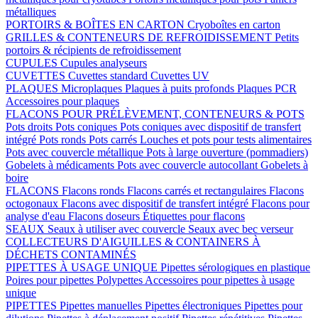
métalliques
PORTOIRS & BOÎTES EN CARTON
Cryoboîtes en carton
GRILLES & CONTENEURS DE REFROIDISSEMENT
Petits
portoirs & récipients de refroidissement
CUPULES
Cupules analyseurs
CUVETTES
Cuvettes standard
Cuvettes UV
PLAQUES
Microplaques
Plaques à puits profonds
Plaques PCR
Accessoires pour plaques
FLACONS POUR PRÉLÈVEMENT, CONTENEURS & POTS
Pots droits
Pots coniques
Pots coniques avec dispositif de transfert
intégré
Pots ronds
Pots carrés
Louches et pots pour tests alimentaires
Pots avec couvercle métallique
Pots à large ouverture (pommadiers)
Gobelets à médicaments
Pots avec couvercle autocollant
Gobelets à
boire
FLACONS
Flacons ronds
Flacons carrés et rectangulaires
Flacons
octogonaux
Flacons avec dispositif de transfert intégré
Flacons pour
analyse d'eau
Flacons doseurs
Étiquettes pour flacons
SEAUX
Seaux à utiliser avec couvercle
Seaux avec bec verseur
COLLECTEURS D'AIGUILLES & CONTAINERS À
DÉCHETS CONTAMINÉS
PIPETTES À USAGE UNIQUE
Pipettes sérologiques en plastique
Poires pour pipettes
Polypettes
Accessoires pour pipettes à usage
unique
PIPETTES
Pipettes manuelles
Pipettes électroniques
Pipettes pour