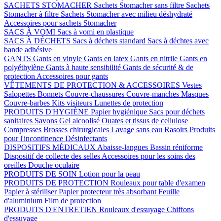
SACHETS STOMACHER
Sachets Stomacher sans filtre
Sachets
Stomacher à filtre
Sachets Stomacher avec milieu déshydraté
Accessoires pour sachets Stomacher
SACS À VOMI
Sacs à vomi en plastique
SACS À DÉCHETS
Sacs à déchets standard
Sacs à déchtes avec
bande adhésive
GANTS
Gants en vinyle
Gants en latex
Gants en nitrile
Gants en
polyéthylène
Gants à haute sensibilité
Gants de sécurité & de
protection
Accessoires pour gants
VÊTEMENTS DE PROTECTION & ACCESSOIRES
Vestes
Salopettes
Bonnets
Couvre-chaussures
Couvre-manches
Masques
Couvre-barbes
Kits visiteurs
Lunettes de protection
PRODUITS D'HYGIÈNE
Papier hygiénique
Sacs pour déchets
sanitaires
Savons
Gel alcoolisé
Ouates et tissus de cellulose
Compresses
Brosses chirurgicales
Lavage sans eau
Rasoirs
Produits
pour l'incontinence
Désinfectants
DISPOSITIFS MÉDICAUX
Abaisse-langues
Bassin réniforme
Dispositif de collecte des selles
Accessoires pour les soins des
oreilles
Douche oculaire
PRODUITS DE SOIN
Lotion pour la peau
PRODUITS DE PROTECTION
Rouleaux pour table d'examen
Papier à stériliser
Papier protecteur très absorbant
Feuille
d'aluminium
Film de protection
PRODUITS D'ENTRETIEN
Rouleaux d'essuyage
Chiffons
d'essuyage