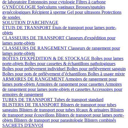
de laboratoire
Entonnoirs pour cytologie
Filtres à carbone
GYNÉCOLOGIE
Spéculums vaginaux
Brosses/spatules
gynécologiques
Récipient à sperme
Gel pour ultrasons
Protections
de sondes
SOLUTION D'ARCHIVAGE
ÉTUIS DE TRANSPORT
Étuis de transport pour lames porte-
objets
CLASSEURS DE TRANSPORT
Classeurs d'expédition pour
lames porte-objets
CLASSEURS DE RANGEMENT
Classeurs de rangement pour
lames porte-objets
BOÎTES D'EXPÉDITION & DE STOCKAGE
Boîtes pour lames
porte-objets
Boîtes pour cassettes & échantillons pathologiques
Boîtes pour prélèvement individuel
Boîtes pour prélèvement sanguin
Boîtes pour pots de prélèvement d’échantillons
Boîtes à usage mixte
ARMOIRES DE RANGEMENT
Armoires de rangement pour
lames porte-objets
Armoires de rangement pour cassettes
Armoires
de rangement pour lames porte-objets et cassettes
Accessoires pour
armoires de rangement
TUBES DE TRANSPORT
Tubes de transport standard
BLISTERS DE TRANSPORT
Blisters de transport pour tubes
sanguins
Blisters de transport pour tubes fécaux & urinaires
Blisters
de transport pour écouvillons
Blisters de transport pour lames porte-
objets
Blisters de transport pour parasitologie
Blisters combinés
SACHETS D'ENVOI