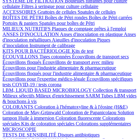
SYSTÈME DE FILTRATION
Bouteilles filtrantes pour culture
cellulaire
Filtres à seringue pour culture cellulaire
ACCESSOIRES
Grattoirs de cellules
Spatules de cellules
BOÎTES DE PÉTRI
Boîtes de Pétri rondes
Boîtes de Pétri carrées
Portoirs & paniers
Spatules pour boîtes de Pétri
MILIEUX NUTRITIFS
Plaques de comptage prêtes à l'emploi
ANSES D'INOCULATION
Anses d'inoculation en plastique
Anses
d'inoculation métalliques
Aiguilles d'inoculation
Piques
d’inoculation
Instrument de calibrage
KITS POUR BACTÉRIOLOGIE
Kits de test
ÉCOUVILLONS
Tiges cotonnées
Écouvillons de transport secs
Écouvillons floqués
Écouvillons de transport avec milieu
Écouvillons pour l'industrie alimentaire & pharmaceutique
Écouvillons floqués pour l'industrie alimentaire & pharmaceutique
Écouvillons pour l'expertise médico-légale
Écouvillons spécifiques
tests COVID-19 / tests corona
LBM, LIQUID BASED MICROBIOLOGY
Collection & transport
Milieux sélectifs
Milieux d'enrichissement SARM
Tubes LBM vides
& bouchons à vis
COLORANTS
Coloration à l'hématoxyline & à l'éosine (H&E)
Coloration de May-Grünwald
Coloration de Papanicolaou
Solution
tampon
Huile à immersion
Coloration fluorescente
Colorations
spéciales
Kits de coloration spéciales
Colorations supplémentaires
MICROSCOPIE
TESTS DE SENSIBILITÉ
Disques antibiotiques