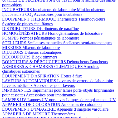
UNITÉS DE SÉCHAGE
Poste de travail pour le séchage des lames
porte-objets
INCUBATEURS
Incubateurs de laboratoire
Mini-incubateurs
Incubateurs à CO₂
Accessoires pour incubateurs
ÉQUIPEMENT THERMIQUE
Thermostats
Thermocycleurs
Système de pinces chauffantes
DISTRIBUTEURS
Distributeurs de paraffine
HOMOGÉNÉISATEURS
Homogénéisateurs de laboratoire
POMPES
Pompes péristaltiques de laboratoire
SCELLEURS
Scelleuses manuelles
Scelleuses semi-automatiques
MIXEURS
Mixeurs de laboratoire
DILUEURS
Dilueurs automatiques
DÉCOUPEURS
Block trimmers
BOUCHEURS & DÉBOUCHEURS
Déboucheurs
Boucheurs
ARMOIRES & CHAMBRES CLIMATIQUES
Armoires
climatiques autonomes
ÉQUIPEMENT D'ASPIRATION
Hottes à flux
LAVEURS AUTOMATIQUES
Laveurs de verrerie de laboratoire
Laveurs médicaux
Accessoires pour laveurs
IMPRIMANTES
Imprimantes pour lames porte-objets
Imprimantes
pour cassettes
Accessoires pour imprimantes
LAMPES UV
Lampes UV portatives
Lampes de remplacement UV
APPAREILS DE COLORATION
Automates de coloration
ÉQUIPEMENT D’IMAGERIE
Appareils d'imagerie vasculaire
APPAREILS DE MESURE
Thermomètres