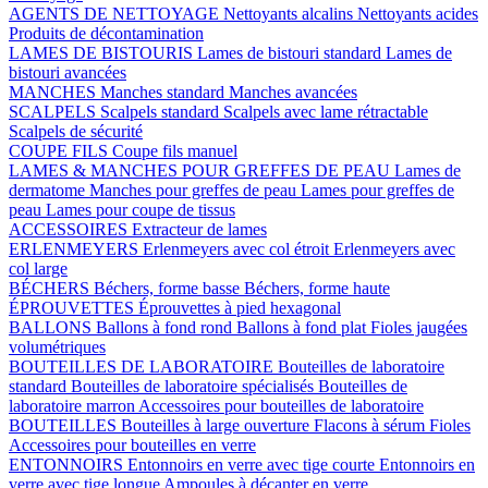
AGENTS DE NETTOYAGE
Nettoyants alcalins
Nettoyants acides
Produits de décontamination
LAMES DE BISTOURIS
Lames de bistouri standard
Lames de
bistouri avancées
MANCHES
Manches standard
Manches avancées
SCALPELS
Scalpels standard
Scalpels avec lame rétractable
Scalpels de sécurité
COUPE FILS
Coupe fils manuel
LAMES & MANCHES POUR GREFFES DE PEAU
Lames de
dermatome
Manches pour greffes de peau
Lames pour greffes de
peau
Lames pour coupe de tissus
ACCESSOIRES
Extracteur de lames
ERLENMEYERS
Erlenmeyers avec col étroit
Erlenmeyers avec
col large
BÉCHERS
Béchers, forme basse
Béchers, forme haute
ÉPROUVETTES
Éprouvettes à pied hexagonal
BALLONS
Ballons à fond rond
Ballons à fond plat
Fioles jaugées
volumétriques
BOUTEILLES DE LABORATOIRE
Bouteilles de laboratoire
standard
Bouteilles de laboratoire spécialisés
Bouteilles de
laboratoire marron
Accessoires pour bouteilles de laboratoire
BOUTEILLES
Bouteilles à large ouverture
Flacons à sérum
Fioles
Accessoires pour bouteilles en verre
ENTONNOIRS
Entonnoirs en verre avec tige courte
Entonnoirs en
verre avec tige longue
Ampoules à décanter en verre