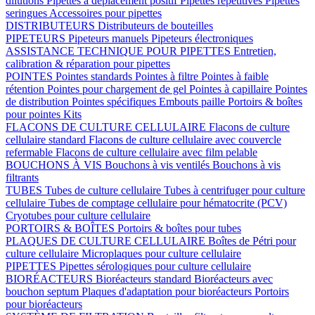
dilutions
Pipettes à déplacement positif
Pipettes répétitives
Pipettes
seringues
Accessoires pour pipettes
DISTRIBUTEURS
Distributeurs de bouteilles
PIPETEURS
Pipeteurs manuels
Pipeteurs électroniques
ASSISTANCE TECHNIQUE POUR PIPETTES
Entretien,
calibration & réparation pour pipettes
POINTES
Pointes standards
Pointes à filtre
Pointes à faible
rétention
Pointes pour chargement de gel
Pointes à capillaire
Pointes
de distribution
Pointes spécifiques
Embouts paille
Portoirs & boîtes
pour pointes
Kits
FLACONS DE CULTURE CELLULAIRE
Flacons de culture
cellulaire standard
Flacons de culture cellulaire avec couvercle
refermable
Flacons de culture cellulaire avec film pelable
BOUCHONS À VIS
Bouchons à vis ventilés
Bouchons à vis
filtrants
TUBES
Tubes de culture cellulaire
Tubes à centrifuger pour culture
cellulaire
Tubes de comptage cellulaire pour hématocrite (PCV)
Cryotubes pour culture cellulaire
PORTOIRS & BOÎTES
Portoirs & boîtes pour tubes
PLAQUES DE CULTURE CELLULAIRE
Boîtes de Pétri pour
culture cellulaire
Microplaques pour culture cellulaire
PIPETTES
Pipettes sérologiques pour culture cellulaire
BIORÉACTEURS
Bioréacteurs standard
Bioréacteurs avec
bouchon septum
Plaques d'adaptation pour bioréacteurs
Portoirs
pour bioréacteurs