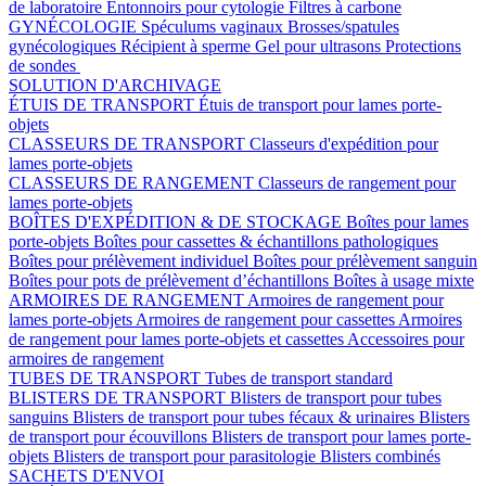
de laboratoire
Entonnoirs pour cytologie
Filtres à carbone
GYNÉCOLOGIE
Spéculums vaginaux
Brosses/spatules
gynécologiques
Récipient à sperme
Gel pour ultrasons
Protections
de sondes
SOLUTION D'ARCHIVAGE
ÉTUIS DE TRANSPORT
Étuis de transport pour lames porte-
objets
CLASSEURS DE TRANSPORT
Classeurs d'expédition pour
lames porte-objets
CLASSEURS DE RANGEMENT
Classeurs de rangement pour
lames porte-objets
BOÎTES D'EXPÉDITION & DE STOCKAGE
Boîtes pour lames
porte-objets
Boîtes pour cassettes & échantillons pathologiques
Boîtes pour prélèvement individuel
Boîtes pour prélèvement sanguin
Boîtes pour pots de prélèvement d’échantillons
Boîtes à usage mixte
ARMOIRES DE RANGEMENT
Armoires de rangement pour
lames porte-objets
Armoires de rangement pour cassettes
Armoires
de rangement pour lames porte-objets et cassettes
Accessoires pour
armoires de rangement
TUBES DE TRANSPORT
Tubes de transport standard
BLISTERS DE TRANSPORT
Blisters de transport pour tubes
sanguins
Blisters de transport pour tubes fécaux & urinaires
Blisters
de transport pour écouvillons
Blisters de transport pour lames porte-
objets
Blisters de transport pour parasitologie
Blisters combinés
SACHETS D'ENVOI