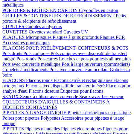
métalliques
PORTOIRS & BOÎTES EN CARTON
Cryoboîtes en carton
GRILLES & CONTENEURS DE REFROIDISSEMENT
Petits
portoirs & récipients de refroidissement
CUPULES
Cupules analyseurs
CUVETTES
Cuvettes standard
Cuvettes UV
PLAQUES
Microplaques
Plaques à puits profonds
Plaques PCR
Accessoires pour plaques
FLACONS POUR PRÉLÈVEMENT, CONTENEURS & POTS
Pots droits
Pots coniques
Pots coniques avec dispositif de transfert
intégré
Pots ronds
Pots carrés
Louches et pots pour tests alimentaires
Pots avec couvercle métallique
Pots à large ouverture (pommadiers)
Gobelets à médicaments
Pots avec couvercle autocollant
Gobelets à
boire
FLACONS
Flacons ronds
Flacons carrés et rectangulaires
Flacons
octogonaux
Flacons avec dispositif de transfert intégré
Flacons pour
analyse d'eau
Flacons doseurs
Étiquettes pour flacons
SEAUX
Seaux à utiliser avec couvercle
Seaux avec bec verseur
COLLECTEURS D'AIGUILLES & CONTAINERS À
DÉCHETS CONTAMINÉS
PIPETTES À USAGE UNIQUE
Pipettes sérologiques en plastique
Poires pour pipettes
Polypettes
Accessoires pour pipettes à usage
unique
PIPETTES
Pipettes manuelles
Pipettes électroniques
Pipettes pour