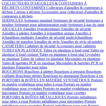
COLLECTEURS D'AIGUILLES & CONTAINERS À
DÉCHETS CONTAMINÉS
Collecteurs d'aiguilles & conteneurs à
déchets
Cartons à déchets
Accessoires pour collecteurs d'aiguilles &
conteneurs à déchets
SERINGUES
Seringues standard
Seringues de sécurité
Seringues à
insuline
Seringues pour administration orale
Seringues à gaz du sang
AIGUILLES
Aiguilles hypodermiques
Aiguilles de sécurité
Aiguilles à ailettes
Aiguilles à échantillon unique
Aiguilles à
échantillons multiples
Aiguilles de sécurité multi-échantillons
Aiguilles de transfert
Aiguilles de stylo
Aiguilles de stylo sécurisées
CATHÉTERS
Cathéters de sécurité
Accessoires pour cathéters
TUBES EN PLASTIQUE
Tubes en plastique à fond rond
Tubes en
plastique à fond conique
Tubes en plastique à fond plat
Cryotubes
en plastique
Tubes de culture en plastique
Microtubes en plastique
Tubes & barrettes PCR en plastique
Microtubes & barrettes PCR en
plastique
Étiquettes pour tubes
BOUCHONS
Bouchons à ailettes
Bouchons à pression
Bouchons
coiffants
Bouchons stériles
Bouchons en aluminium
Bouchons à vis
PORTOIRS & BOÎTES EN MATIÈRE SYNTHÉTIQUE
Portoirs
en matière synthétique pour tubes à essai
Portoirs en matière
synthétique pour cryotubes
Portoirs en matière synthétique pour
microtubes
Portoirs en matière synthétique pour cuvettes
PORTOIRS & BOÎTES MÉTALLIQUES
Portoirs métalliques
pour tubes à essai
Portoirs métalliques pour microtubes
Portoirs
métalliques pour cryotubes
Portoirs métalliques pour pots
Paniers