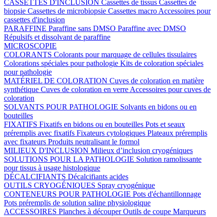
CASSETTES D'INCLUSION
Cassettes de tissus
Cassettes de
biopsie
Cassettes de microbiopsie
Cassettes macro
Accessoires pour
cassettes d'inclusion
PARAFFINE
Paraffine sans DMSO
Paraffine avec DMSO
Répulsifs et dissolvant de paraffine
MICROSCOPIE
COLORANTS
Colorants pour marquage de cellules tissulaires
Colorations spéciales pour pathologie
Kits de coloration spéciales
pour pathologie
MATÉRIEL DE COLORATION
Cuves de coloration en matière
synthétique
Cuves de coloration en verre
Accessoires pour cuves de
coloration
SOLVANTS POUR PATHOLOGIE
Solvants en bidons ou en
bouteilles
FIXATIFS
Fixatifs en bidons ou en bouteilles
Pots et seaux
préremplis avec fixatifs
Fixateurs cytologiques
Plateaux préremplis
avec fixateurs
Produits neutralisant le formol
MILIEUX D'INCLUSION
Milieux d’inclusion cryogéniques
SOLUTIONS POUR LA PATHOLOGIE
Solution ramolissante
pour tissus à usage histologique
DÉCALCIFIANTS
Décalcifiants acides
OUTILS CRYOGÉNIQUES
Spray cryogénique
CONTENEURS POUR PATHOLOGIE
Pots d'échantillonnage
Pots préremplis de solution saline physiologique
ACCESSOIRES
Planches à découper
Outils de coupe
Marqueurs