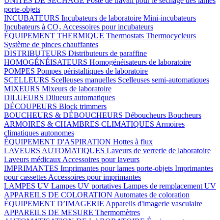
UNITÉS DE SÉCHAGE
Poste de travail pour le séchage des lames
porte-objets
INCUBATEURS
Incubateurs de laboratoire
Mini-incubateurs
Incubateurs à CO₂
Accessoires pour incubateurs
ÉQUIPEMENT THERMIQUE
Thermostats
Thermocycleurs
Système de pinces chauffantes
DISTRIBUTEURS
Distributeurs de paraffine
HOMOGÉNÉISATEURS
Homogénéisateurs de laboratoire
POMPES
Pompes péristaltiques de laboratoire
SCELLEURS
Scelleuses manuelles
Scelleuses semi-automatiques
MIXEURS
Mixeurs de laboratoire
DILUEURS
Dilueurs automatiques
DÉCOUPEURS
Block trimmers
BOUCHEURS & DÉBOUCHEURS
Déboucheurs
Boucheurs
ARMOIRES & CHAMBRES CLIMATIQUES
Armoires
climatiques autonomes
ÉQUIPEMENT D'ASPIRATION
Hottes à flux
LAVEURS AUTOMATIQUES
Laveurs de verrerie de laboratoire
Laveurs médicaux
Accessoires pour laveurs
IMPRIMANTES
Imprimantes pour lames porte-objets
Imprimantes
pour cassettes
Accessoires pour imprimantes
LAMPES UV
Lampes UV portatives
Lampes de remplacement UV
APPAREILS DE COLORATION
Automates de coloration
ÉQUIPEMENT D’IMAGERIE
Appareils d'imagerie vasculaire
APPAREILS DE MESURE
Thermomètres