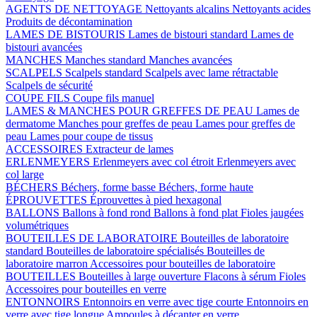
AGENTS DE NETTOYAGE
Nettoyants alcalins
Nettoyants acides
Produits de décontamination
LAMES DE BISTOURIS
Lames de bistouri standard
Lames de
bistouri avancées
MANCHES
Manches standard
Manches avancées
SCALPELS
Scalpels standard
Scalpels avec lame rétractable
Scalpels de sécurité
COUPE FILS
Coupe fils manuel
LAMES & MANCHES POUR GREFFES DE PEAU
Lames de
dermatome
Manches pour greffes de peau
Lames pour greffes de
peau
Lames pour coupe de tissus
ACCESSOIRES
Extracteur de lames
ERLENMEYERS
Erlenmeyers avec col étroit
Erlenmeyers avec
col large
BÉCHERS
Béchers, forme basse
Béchers, forme haute
ÉPROUVETTES
Éprouvettes à pied hexagonal
BALLONS
Ballons à fond rond
Ballons à fond plat
Fioles jaugées
volumétriques
BOUTEILLES DE LABORATOIRE
Bouteilles de laboratoire
standard
Bouteilles de laboratoire spécialisés
Bouteilles de
laboratoire marron
Accessoires pour bouteilles de laboratoire
BOUTEILLES
Bouteilles à large ouverture
Flacons à sérum
Fioles
Accessoires pour bouteilles en verre
ENTONNOIRS
Entonnoirs en verre avec tige courte
Entonnoirs en
verre avec tige longue
Ampoules à décanter en verre