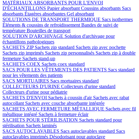
MATÉRIAUX ABSORBANTS POUR L'ENVOI
D'ÉCHANTILLONS
Papier absorbant
Coussins absorbants
Sacs
absorbants
Étagères absorbantes
Gel absorbant
SOLUTIONS DE TRANSPORT THERMIQUE
Sacs isothermes
Éléments & coussins de refroidissement
Bandes de suivi de
température
Bouteilles de transport
SOLUTION D'ARCHIVAGE
Solution d'archivage pour
échantillons pathologiques
SACHETS ZIP
Sachets zip standard
Sachets zip avec pochette
Sachets zip imprimés
Sachets zip personnalisés
Sachets zip à double
fermeture
Sachets stand-up
SACHETS COEX
Sachets coex standard
SACS POUR LES VÊTEMENTS DES PATIENTS
Sacs standard
pour les vêtements des patients
SACS MORTUAIRES
Sacs mortuaires standard
COLLECTEURS D'URINE
Collecteurs d'urine standard
Collecteurs d'urine pour pédiatrie
SACHETS D'ENVOI
Sachets à coussin d'air
Sachets avec rabat
autocollant
Sachets avec couche absorbante intégrée
SACHETS AVEC FERMETURE MÉTALLIQUE
Sachets avec fil
métallique intégré
Sachets à fermeture éclair
SACHETS POUR STÉRILISATION
Sachets standard pour
stérilisation
Sachets laminés
SACS AUTOCLAVABLES
Sacs autoclavables standard
Sacs
autoclavables imprimés
Désodorisant pour autoclave