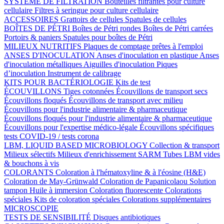
SYSTÈME DE FILTRATION
Bouteilles filtrantes pour culture
cellulaire
Filtres à seringue pour culture cellulaire
ACCESSOIRES
Grattoirs de cellules
Spatules de cellules
BOÎTES DE PÉTRI
Boîtes de Pétri rondes
Boîtes de Pétri carrées
Portoirs & paniers
Spatules pour boîtes de Pétri
MILIEUX NUTRITIFS
Plaques de comptage prêtes à l'emploi
ANSES D'INOCULATION
Anses d'inoculation en plastique
Anses
d'inoculation métalliques
Aiguilles d'inoculation
Piques
d’inoculation
Instrument de calibrage
KITS POUR BACTÉRIOLOGIE
Kits de test
ÉCOUVILLONS
Tiges cotonnées
Écouvillons de transport secs
Écouvillons floqués
Écouvillons de transport avec milieu
Écouvillons pour l'industrie alimentaire & pharmaceutique
Écouvillons floqués pour l'industrie alimentaire & pharmaceutique
Écouvillons pour l'expertise médico-légale
Écouvillons spécifiques
tests COVID-19 / tests corona
LBM, LIQUID BASED MICROBIOLOGY
Collection & transport
Milieux sélectifs
Milieux d'enrichissement SARM
Tubes LBM vides
& bouchons à vis
COLORANTS
Coloration à l'hématoxyline & à l'éosine (H&E)
Coloration de May-Grünwald
Coloration de Papanicolaou
Solution
tampon
Huile à immersion
Coloration fluorescente
Colorations
spéciales
Kits de coloration spéciales
Colorations supplémentaires
MICROSCOPIE
TESTS DE SENSIBILITÉ
Disques antibiotiques