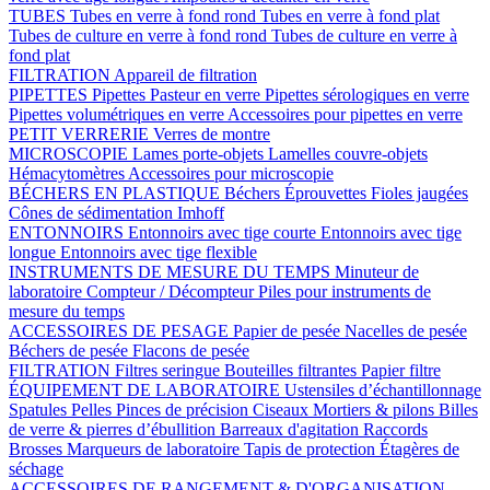
TUBES
Tubes en verre à fond rond
Tubes en verre à fond plat
Tubes de culture en verre à fond rond
Tubes de culture en verre à
fond plat
FILTRATION
Appareil de filtration
PIPETTES
Pipettes Pasteur en verre
Pipettes sérologiques en verre
Pipettes volumétriques en verre
Accessoires pour pipettes en verre
PETIT VERRERIE
Verres de montre
MICROSCOPIE
Lames porte-objets
Lamelles couvre-objets
Hémacytomètres
Accessoires pour microscopie
BÉCHERS EN PLASTIQUE
Béchers
Éprouvettes
Fioles jaugées
Cônes de sédimentation Imhoff
ENTONNOIRS
Entonnoirs avec tige courte
Entonnoirs avec tige
longue
Entonnoirs avec tige flexible
INSTRUMENTS DE MESURE DU TEMPS
Minuteur de
laboratoire
Compteur / Décompteur
Piles pour instruments de
mesure du temps
ACCESSOIRES DE PESAGE
Papier de pesée
Nacelles de pesée
Béchers de pesée
Flacons de pesée
FILTRATION
Filtres seringue
Bouteilles filtrantes
Papier filtre
ÉQUIPEMENT DE LABORATOIRE
Ustensiles d’échantillonnage
Spatules
Pelles
Pinces de précision
Ciseaux
Mortiers & pilons
Billes
de verre & pierres d’ébullition
Barreaux d'agitation
Raccords
Brosses
Marqueurs de laboratoire
Tapis de protection
Étagères de
séchage
ACCESSOIRES DE RANGEMENT & D'ORGANISATION