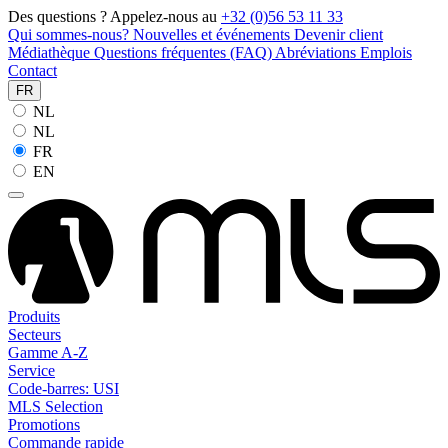
Des questions ? Appelez-nous au
+32 (0)56 53 11 33
Qui sommes-nous?
Nouvelles et événements
Devenir client
Médiathèque
Questions fréquentes (FAQ)
Abréviations
Emplois
Contact
FR
NL
NL
FR
EN
Produits
Secteurs
Gamme A-Z
Service
Code-barres: USI
MLS Selection
Promotions
Commande rapide