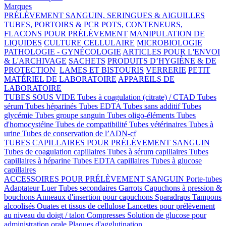
Marques
PRÉLÈVEMENT SANGUIN, SERINGUES & AIGUILLES
TUBES, PORTOIRS & PCR
POTS, CONTENEURS,
FLACONS POUR PRÉLÈVEMENT
MANIPULATION DE
LIQUIDES
CULTURE CELLULAIRE
MICROBIOLOGIE
PATHOLOGIE - GYNÉCOLOGIE
ARTICLES POUR L'ENVOI
& L'ARCHIVAGE
SACHETS
PRODUITS D’HYGIÈNE & DE
PROTECTION
LAMES ET BISTOURIS
VERRERIE
PETIT
MATÉRIEL DE LABORATOIRE
APPAREILS DE
LABORATOIRE
TUBES SOUS VIDE
Tubes à coagulation (citrate) / CTAD
Tubes
sérum
Tubes héparinés
Tubes EDTA
Tubes sans additif
Tubes
glycémie
Tubes groupe sanguin
Tubes oligo-éléments
Tubes
d'homocystéine
Tubes de compatibilité
Tubes vétérinaires
Tubes à
urine
Tubes de conservation de l’ADN-cf
TUBES CAPILLAIRES POUR PRÉLÈVEMENT SANGUIN
Tubes de coagulation capillaires
Tubes à sérum capillaires
Tubes
capillaires à héparine
Tubes EDTA capillaires
Tubes à glucose
capillaires
ACCESSOIRES POUR PRÉLÈVEMENT SANGUIN
Porte-tubes
Adaptateur Luer
Tubes secondaires
Garrots
Capuchons à pression &
bouchons
Anneaux d'insertion pour capuchons
Sparadraps
Tampons
alcoolisés
Ouates et tissus de cellulose
Lancettes pour prélèvement
au niveau du doigt / talon
Compresses
Solution de glucose pour
administration orale
Plaques d'agglutination