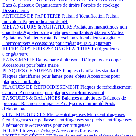
Bacs & plateaux
Organisateurs de tiroirs
Portoirs de stockage
Dessiccateurs
ARTICLES DE PAPETERIE
Ruban d’identification
Ruban
indicateur
Papier indicateur de pH
MÉLANGEURS & AGITATEURS
Agitateurs magnétiques non
chauffants
Agitateurs magnétiques chauffants
Agitateurs Vortex
Agitateurs
Agitateurs rotatifs / oscillants
Incubateurs à agitation
Thermomixers
Accessoires pour mélangeurs & agitateurs
RÉFRIGÉRATEURS & CONGÉLATEURS
Réfrigérateurs
Congélateurs
BAINS-MARIE
Bains-marie à ultrasons
Défripeurs de coupes
Accessoires pour bains-marie
PLAQUES CHAUFFANTES
Plaques chauffantes standard
Plaques chauffantes pour lames porte-objets
Accessoires pour
plaques chauffantes
PLAQUES DE REFROIDISSEMENT
Plaques de refroidissement
standard
Accessoires pour plaques de refroidissement
BASCULES & BALANCES
Balances analytiques
Balances de
précision
Balances compactes
Analyseurs d'humidité
Poids
d'étalonnage
CENTRIFUGEUSES
Microcentrifugeuses
Mini-centrifugeuses
Centrifugeuses de paillasse
Centrifugeuses sur pieds
Centrifugeuses
à hématocrite
Accessoires pour centrifugeuses
FOURS
Étuves de séchage
Accessories for ovens