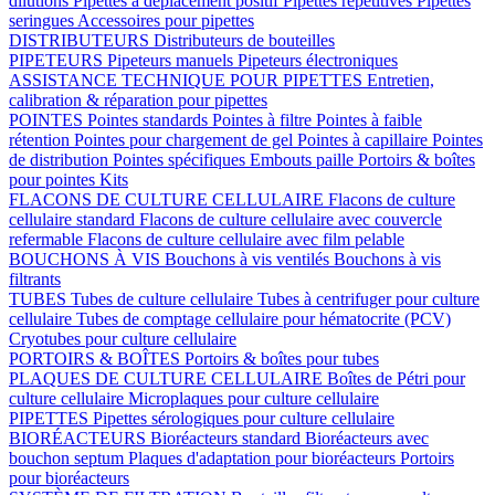
dilutions
Pipettes à déplacement positif
Pipettes répétitives
Pipettes
seringues
Accessoires pour pipettes
DISTRIBUTEURS
Distributeurs de bouteilles
PIPETEURS
Pipeteurs manuels
Pipeteurs électroniques
ASSISTANCE TECHNIQUE POUR PIPETTES
Entretien,
calibration & réparation pour pipettes
POINTES
Pointes standards
Pointes à filtre
Pointes à faible
rétention
Pointes pour chargement de gel
Pointes à capillaire
Pointes
de distribution
Pointes spécifiques
Embouts paille
Portoirs & boîtes
pour pointes
Kits
FLACONS DE CULTURE CELLULAIRE
Flacons de culture
cellulaire standard
Flacons de culture cellulaire avec couvercle
refermable
Flacons de culture cellulaire avec film pelable
BOUCHONS À VIS
Bouchons à vis ventilés
Bouchons à vis
filtrants
TUBES
Tubes de culture cellulaire
Tubes à centrifuger pour culture
cellulaire
Tubes de comptage cellulaire pour hématocrite (PCV)
Cryotubes pour culture cellulaire
PORTOIRS & BOÎTES
Portoirs & boîtes pour tubes
PLAQUES DE CULTURE CELLULAIRE
Boîtes de Pétri pour
culture cellulaire
Microplaques pour culture cellulaire
PIPETTES
Pipettes sérologiques pour culture cellulaire
BIORÉACTEURS
Bioréacteurs standard
Bioréacteurs avec
bouchon septum
Plaques d'adaptation pour bioréacteurs
Portoirs
pour bioréacteurs