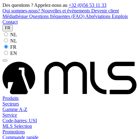
Des questions ? Appelez-nous au
+32 (0)56 53 11 33
Qui sommes-nous?
Nouvelles et événements
Devenir client
Médiathèque
Questions fréquentes (FAQ)
Abréviations
Emplois
Contact
FR
NL
NL
FR
EN
Produits
Secteurs
Gamme A-Z
Service
Code-barres: USI
MLS Selection
Promotions
Commande rapide