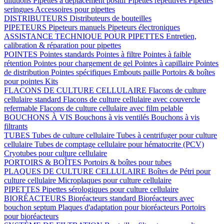
dilutions
Pipettes à déplacement positif
Pipettes répétitives
Pipettes
seringues
Accessoires pour pipettes
DISTRIBUTEURS
Distributeurs de bouteilles
PIPETEURS
Pipeteurs manuels
Pipeteurs électroniques
ASSISTANCE TECHNIQUE POUR PIPETTES
Entretien,
calibration & réparation pour pipettes
POINTES
Pointes standards
Pointes à filtre
Pointes à faible
rétention
Pointes pour chargement de gel
Pointes à capillaire
Pointes
de distribution
Pointes spécifiques
Embouts paille
Portoirs & boîtes
pour pointes
Kits
FLACONS DE CULTURE CELLULAIRE
Flacons de culture
cellulaire standard
Flacons de culture cellulaire avec couvercle
refermable
Flacons de culture cellulaire avec film pelable
BOUCHONS À VIS
Bouchons à vis ventilés
Bouchons à vis
filtrants
TUBES
Tubes de culture cellulaire
Tubes à centrifuger pour culture
cellulaire
Tubes de comptage cellulaire pour hématocrite (PCV)
Cryotubes pour culture cellulaire
PORTOIRS & BOÎTES
Portoirs & boîtes pour tubes
PLAQUES DE CULTURE CELLULAIRE
Boîtes de Pétri pour
culture cellulaire
Microplaques pour culture cellulaire
PIPETTES
Pipettes sérologiques pour culture cellulaire
BIORÉACTEURS
Bioréacteurs standard
Bioréacteurs avec
bouchon septum
Plaques d'adaptation pour bioréacteurs
Portoirs
pour bioréacteurs