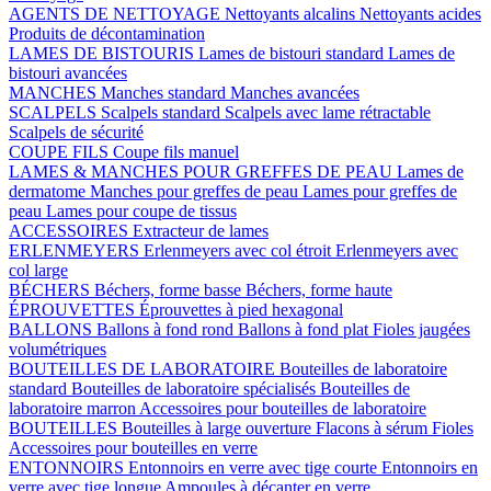
AGENTS DE NETTOYAGE
Nettoyants alcalins
Nettoyants acides
Produits de décontamination
LAMES DE BISTOURIS
Lames de bistouri standard
Lames de
bistouri avancées
MANCHES
Manches standard
Manches avancées
SCALPELS
Scalpels standard
Scalpels avec lame rétractable
Scalpels de sécurité
COUPE FILS
Coupe fils manuel
LAMES & MANCHES POUR GREFFES DE PEAU
Lames de
dermatome
Manches pour greffes de peau
Lames pour greffes de
peau
Lames pour coupe de tissus
ACCESSOIRES
Extracteur de lames
ERLENMEYERS
Erlenmeyers avec col étroit
Erlenmeyers avec
col large
BÉCHERS
Béchers, forme basse
Béchers, forme haute
ÉPROUVETTES
Éprouvettes à pied hexagonal
BALLONS
Ballons à fond rond
Ballons à fond plat
Fioles jaugées
volumétriques
BOUTEILLES DE LABORATOIRE
Bouteilles de laboratoire
standard
Bouteilles de laboratoire spécialisés
Bouteilles de
laboratoire marron
Accessoires pour bouteilles de laboratoire
BOUTEILLES
Bouteilles à large ouverture
Flacons à sérum
Fioles
Accessoires pour bouteilles en verre
ENTONNOIRS
Entonnoirs en verre avec tige courte
Entonnoirs en
verre avec tige longue
Ampoules à décanter en verre