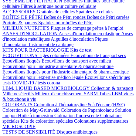
SYSTÈME DE FILTRATION
Bouteilles filtrantes pour culture
cellulaire
Filtres à seringue pour culture cellulaire
ACCESSOIRES
Grattoirs de cellules
Spatules de cellules
BOÎTES DE PÉTRI
Boîtes de Pétri rondes
Boîtes de Pétri carrées
Portoirs & paniers
Spatules pour boîtes de Pétri
MILIEUX NUTRITIFS
Plaques de comptage prêtes à l'emploi
ANSES D'INOCULATION
Anses d'inoculation en plastique
Anses
d'inoculation métalliques
Aiguilles d'inoculation
Piques
d’inoculation
Instrument de calibrage
KITS POUR BACTÉRIOLOGIE
Kits de test
ÉCOUVILLONS
Tiges cotonnées
Écouvillons de transport secs
Écouvillons floqués
Écouvillons de transport avec milieu
Écouvillons pour l'industrie alimentaire & pharmaceutique
Écouvillons floqués pour l'industrie alimentaire & pharmaceutique
Écouvillons pour l'expertise médico-légale
Écouvillons spécifiques
tests COVID-19 / tests corona
LBM, LIQUID BASED MICROBIOLOGY
Collection & transport
Milieux sélectifs
Milieux d'enrichissement SARM
Tubes LBM vides
& bouchons à vis
COLORANTS
Coloration à l'hématoxyline & à l'éosine (H&E)
Coloration de May-Grünwald
Coloration de Papanicolaou
Solution
tampon
Huile à immersion
Coloration fluorescente
Colorations
spéciales
Kits de coloration spéciales
Colorations supplémentaires
MICROSCOPIE
TESTS DE SENSIBILITÉ
Disques antibiotiques