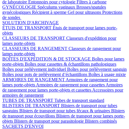
de laboratoire
Entonnoirs pour cytologie
Filtres à carbone
GYNÉCOLOGIE
Spéculums vaginaux
Brosses/spatules
gynécologiques
Récipient à sperme
Gel pour ultrasons
Protections
de sondes
SOLUTION D'ARCHIVAGE
ÉTUIS DE TRANSPORT
Étuis de transport pour lames porte-
objets
CLASSEURS DE TRANSPORT
Classeurs d'expédition pour
lames porte-objets
CLASSEURS DE RANGEMENT
Classeurs de rangement pour
lames porte-objets
BOÎTES D'EXPÉDITION & DE STOCKAGE
Boîtes pour lames
porte-objets
Boîtes pour cassettes & échantillons pathologiques
Boîtes pour prélèvement individuel
Boîtes pour prélèvement sanguin
Boîtes pour pots de prélèvement d’échantillons
Boîtes à usage mixte
ARMOIRES DE RANGEMENT
Armoires de rangement pour
lames porte-objets
Armoires de rangement pour cassettes
Armoires
de rangement pour lames porte-objets et cassettes
Accessoires pour
armoires de rangement
TUBES DE TRANSPORT
Tubes de transport standard
BLISTERS DE TRANSPORT
Blisters de transport pour tubes
sanguins
Blisters de transport pour tubes fécaux & urinaires
Blisters
de transport pour écouvillons
Blisters de transport pour lames porte-
objets
Blisters de transport pour parasitologie
Blisters combinés
SACHETS D'ENVOI