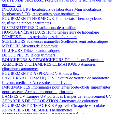
UNITÉS DE SÉCHAGE
Poste de travail pour le séchage des lames
porte-objets
INCUBATEURS
Incubateurs de laboratoire
Mini-incubateurs
Incubateurs à CO₂
Accessoires pour incubateurs
ÉQUIPEMENT THERMIQUE
Thermostats
Thermocycleurs
Système de pinces chauffantes
DISTRIBUTEURS
Distributeurs de paraffine
HOMOGÉNÉISATEURS
Homogénéisateurs de laboratoire
POMPES
Pompes péristaltiques de laboratoire
SCELLEURS
Scelleuses manuelles
Scelleuses semi-automatiques
MIXEURS
Mixeurs de laboratoire
DILUEURS
Dilueurs automatiques
DÉCOUPEURS
Block trimmers
BOUCHEURS & DÉBOUCHEURS
Déboucheurs
Boucheurs
ARMOIRES & CHAMBRES CLIMATIQUES
Armoires
climatiques autonomes
ÉQUIPEMENT D'ASPIRATION
Hottes à flux
LAVEURS AUTOMATIQUES
Laveurs de verrerie de laboratoire
Laveurs médicaux
Accessoires pour laveurs
IMPRIMANTES
Imprimantes pour lames porte-objets
Imprimantes
pour cassettes
Accessoires pour imprimantes
LAMPES UV
Lampes UV portatives
Lampes de remplacement UV
APPAREILS DE COLORATION
Automates de coloration
ÉQUIPEMENT D’IMAGERIE
Appareils d'imagerie vasculaire
APPAREILS DE MESURE
Thermomètres