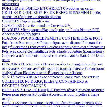
métalliques
PORTOIRS & BOÎTES EN CARTON
Cryoboîtes en carton
GRILLES & CONTENEURS DE REFROIDISSEMENT
Petits
portoirs & récipients de refroidissement
CUPULES
Cupules analyseurs
CUVETTES
Cuvettes standard
Cuvettes UV
PLAQUES
Microplaques
Plaques à puits profonds
Plaques PCR
Accessoires pour plaques
FLACONS POUR PRÉLÈVEMENT, CONTENEURS & POTS
Pots droits
Pots coniques
Pots coniques avec dispositif de transfert
intégré
Pots ronds
Pots carrés
Louches et pots pour tests alimentaires
Pots avec couvercle métallique
Pots à large ouverture (pommadiers)
Gobelets à médicaments
Pots avec couvercle autocollant
Gobelets à
boire
FLACONS
Flacons ronds
Flacons carrés et rectangulaires
Flacons
octogonaux
Flacons avec dispositif de transfert intégré
Flacons pour
analyse d'eau
Flacons doseurs
Étiquettes pour flacons
SEAUX
Seaux à utiliser avec couvercle
Seaux avec bec verseur
COLLECTEURS D'AIGUILLES & CONTAINERS À
DÉCHETS CONTAMINÉS
PIPETTES À USAGE UNIQUE
Pipettes sérologiques en plastique
Poires pour pipettes
Polypettes
Accessoires pour pipettes à usage
unique
PIPETTES
Pipettes manuelles
Pipettes électroniques
Pipettes pour