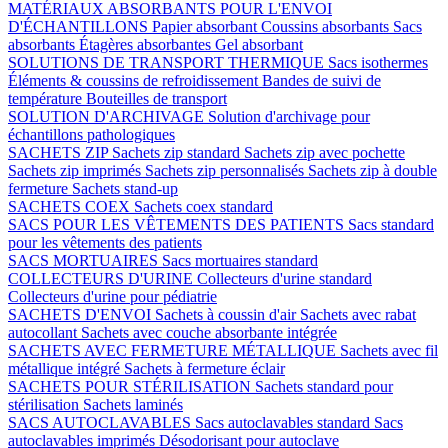
MATÉRIAUX ABSORBANTS POUR L'ENVOI
D'ÉCHANTILLONS
Papier absorbant
Coussins absorbants
Sacs
absorbants
Étagères absorbantes
Gel absorbant
SOLUTIONS DE TRANSPORT THERMIQUE
Sacs isothermes
Éléments & coussins de refroidissement
Bandes de suivi de
température
Bouteilles de transport
SOLUTION D'ARCHIVAGE
Solution d'archivage pour
échantillons pathologiques
SACHETS ZIP
Sachets zip standard
Sachets zip avec pochette
Sachets zip imprimés
Sachets zip personnalisés
Sachets zip à double
fermeture
Sachets stand-up
SACHETS COEX
Sachets coex standard
SACS POUR LES VÊTEMENTS DES PATIENTS
Sacs standard
pour les vêtements des patients
SACS MORTUAIRES
Sacs mortuaires standard
COLLECTEURS D'URINE
Collecteurs d'urine standard
Collecteurs d'urine pour pédiatrie
SACHETS D'ENVOI
Sachets à coussin d'air
Sachets avec rabat
autocollant
Sachets avec couche absorbante intégrée
SACHETS AVEC FERMETURE MÉTALLIQUE
Sachets avec fil
métallique intégré
Sachets à fermeture éclair
SACHETS POUR STÉRILISATION
Sachets standard pour
stérilisation
Sachets laminés
SACS AUTOCLAVABLES
Sacs autoclavables standard
Sacs
autoclavables imprimés
Désodorisant pour autoclave