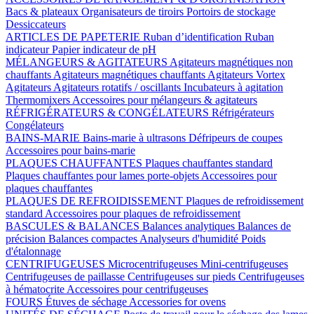
Bacs & plateaux
Organisateurs de tiroirs
Portoirs de stockage
Dessiccateurs
ARTICLES DE PAPETERIE
Ruban d’identification
Ruban
indicateur
Papier indicateur de pH
MÉLANGEURS & AGITATEURS
Agitateurs magnétiques non
chauffants
Agitateurs magnétiques chauffants
Agitateurs Vortex
Agitateurs
Agitateurs rotatifs / oscillants
Incubateurs à agitation
Thermomixers
Accessoires pour mélangeurs & agitateurs
RÉFRIGÉRATEURS & CONGÉLATEURS
Réfrigérateurs
Congélateurs
BAINS-MARIE
Bains-marie à ultrasons
Défripeurs de coupes
Accessoires pour bains-marie
PLAQUES CHAUFFANTES
Plaques chauffantes standard
Plaques chauffantes pour lames porte-objets
Accessoires pour
plaques chauffantes
PLAQUES DE REFROIDISSEMENT
Plaques de refroidissement
standard
Accessoires pour plaques de refroidissement
BASCULES & BALANCES
Balances analytiques
Balances de
précision
Balances compactes
Analyseurs d'humidité
Poids
d'étalonnage
CENTRIFUGEUSES
Microcentrifugeuses
Mini-centrifugeuses
Centrifugeuses de paillasse
Centrifugeuses sur pieds
Centrifugeuses
à hématocrite
Accessoires pour centrifugeuses
FOURS
Étuves de séchage
Accessories for ovens