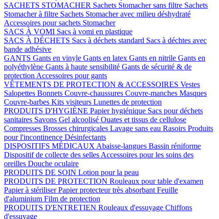
SACHETS STOMACHER
Sachets Stomacher sans filtre
Sachets
Stomacher à filtre
Sachets Stomacher avec milieu déshydraté
Accessoires pour sachets Stomacher
SACS À VOMI
Sacs à vomi en plastique
SACS À DÉCHETS
Sacs à déchets standard
Sacs à déchtes avec
bande adhésive
GANTS
Gants en vinyle
Gants en latex
Gants en nitrile
Gants en
polyéthylène
Gants à haute sensibilité
Gants de sécurité & de
protection
Accessoires pour gants
VÊTEMENTS DE PROTECTION & ACCESSOIRES
Vestes
Salopettes
Bonnets
Couvre-chaussures
Couvre-manches
Masques
Couvre-barbes
Kits visiteurs
Lunettes de protection
PRODUITS D'HYGIÈNE
Papier hygiénique
Sacs pour déchets
sanitaires
Savons
Gel alcoolisé
Ouates et tissus de cellulose
Compresses
Brosses chirurgicales
Lavage sans eau
Rasoirs
Produits
pour l'incontinence
Désinfectants
DISPOSITIFS MÉDICAUX
Abaisse-langues
Bassin réniforme
Dispositif de collecte des selles
Accessoires pour les soins des
oreilles
Douche oculaire
PRODUITS DE SOIN
Lotion pour la peau
PRODUITS DE PROTECTION
Rouleaux pour table d'examen
Papier à stériliser
Papier protecteur très absorbant
Feuille
d'aluminium
Film de protection
PRODUITS D'ENTRETIEN
Rouleaux d'essuyage
Chiffons
d'essuyage