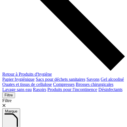
Retour à Produits d'hygiène
Papier hygiénique
Sacs pour déchets sanitaires
Savons
Gel alcoolisé
Ouates et tissus de cellulose
Compresses
Brosses chirurgicales
Lavage sans eau
Rasoirs
Produits pour l'incontinence
Désinfectants
Filtre
Filtre
Marque