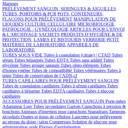
Marques
PRÉLÈVEMENT SANGUIN, SERINGUES & AIGUILLES
TUBES, PORTOIRS & PCR
POTS, CONTENEURS,
FLACONS POUR PRÉLÈVEMENT
MANIPULATION DE
LIQUIDES
CULTURE CELLULAIRE
MICROBIOLOGIE
PATHOLOGIE - GYNÉCOLOGIE
ARTICLES POUR L'ENVOI
& L'ARCHIVAGE
SACHETS
PRODUITS D’HYGIÈNE & DE
PROTECTION
LAMES ET BISTOURIS
VERRERIE
PETIT
MATÉRIEL DE LABORATOIRE
APPAREILS DE
LABORATOIRE
TUBES SOUS VIDE
Tubes à coagulation (citrate) / CTAD
Tubes
sérum
Tubes héparinés
Tubes EDTA
Tubes sans additif
Tubes
glycémie
Tubes groupe sanguin
Tubes oligo-éléments
Tubes
d'homocystéine
Tubes de compatibilité
Tubes vétérinaires
Tubes à
urine
Tubes de conservation de l’ADN-cf
TUBES CAPILLAIRES POUR PRÉLÈVEMENT SANGUIN
Tubes de coagulation capillaires
Tubes à sérum capillaires
Tubes
capillaires à héparine
Tubes EDTA capillaires
Tubes à glucose
capillaires
ACCESSOIRES POUR PRÉLÈVEMENT SANGUIN
Porte-tubes
Adaptateur Luer
Tubes secondaires
Garrots
Capuchons à pression &
bouchons
Anneaux d'insertion pour capuchons
Sparadraps
Tampons
alcoolisés
Ouates et tissus de cellulose
Lancettes pour prélèvement
au niveau du doigt / talon
Compresses
Solution de glucose pour
administration orale
Plaques d'agglutination