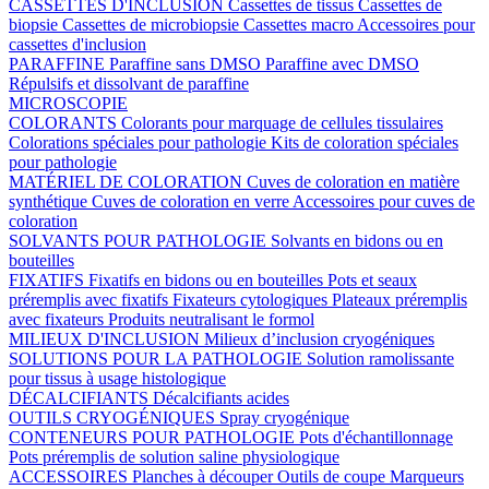
CASSETTES D'INCLUSION
Cassettes de tissus
Cassettes de
biopsie
Cassettes de microbiopsie
Cassettes macro
Accessoires pour
cassettes d'inclusion
PARAFFINE
Paraffine sans DMSO
Paraffine avec DMSO
Répulsifs et dissolvant de paraffine
MICROSCOPIE
COLORANTS
Colorants pour marquage de cellules tissulaires
Colorations spéciales pour pathologie
Kits de coloration spéciales
pour pathologie
MATÉRIEL DE COLORATION
Cuves de coloration en matière
synthétique
Cuves de coloration en verre
Accessoires pour cuves de
coloration
SOLVANTS POUR PATHOLOGIE
Solvants en bidons ou en
bouteilles
FIXATIFS
Fixatifs en bidons ou en bouteilles
Pots et seaux
préremplis avec fixatifs
Fixateurs cytologiques
Plateaux préremplis
avec fixateurs
Produits neutralisant le formol
MILIEUX D'INCLUSION
Milieux d’inclusion cryogéniques
SOLUTIONS POUR LA PATHOLOGIE
Solution ramolissante
pour tissus à usage histologique
DÉCALCIFIANTS
Décalcifiants acides
OUTILS CRYOGÉNIQUES
Spray cryogénique
CONTENEURS POUR PATHOLOGIE
Pots d'échantillonnage
Pots préremplis de solution saline physiologique
ACCESSOIRES
Planches à découper
Outils de coupe
Marqueurs