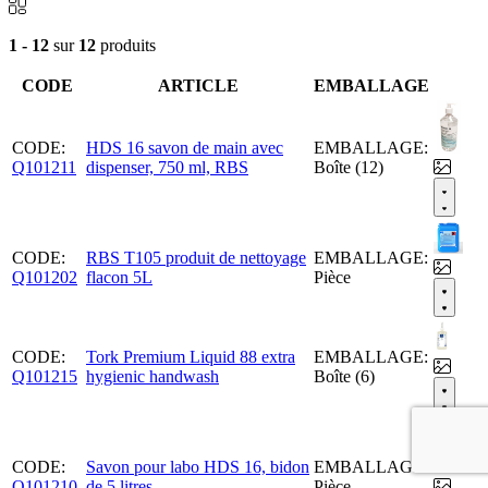
1 - 12
sur
12
produits
CODE
ARTICLE
EMBALLAGE
CODE:
HDS 16 savon de main avec
EMBALLAGE:
Q101211
dispenser, 750 ml, RBS
Boîte (12)
CODE:
RBS T105 produit de nettoyage
EMBALLAGE:
Q101202
flacon 5L
Pièce
CODE:
Tork Premium Liquid 88 extra
EMBALLAGE:
Q101215
hygienic handwash
Boîte (6)
CODE:
Savon pour labo HDS 16, bidon
EMBALLAGE:
Q101210
de 5 litres
Pièce