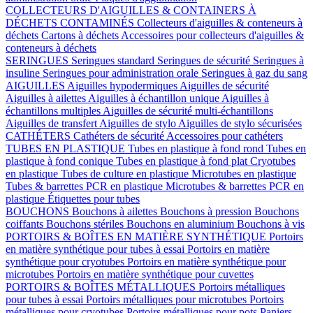
COLLECTEURS D'AIGUILLES & CONTAINERS À
DÉCHETS CONTAMINÉS
Collecteurs d'aiguilles & conteneurs à
déchets
Cartons à déchets
Accessoires pour collecteurs d'aiguilles &
conteneurs à déchets
SERINGUES
Seringues standard
Seringues de sécurité
Seringues à
insuline
Seringues pour administration orale
Seringues à gaz du sang
AIGUILLES
Aiguilles hypodermiques
Aiguilles de sécurité
Aiguilles à ailettes
Aiguilles à échantillon unique
Aiguilles à
échantillons multiples
Aiguilles de sécurité multi-échantillons
Aiguilles de transfert
Aiguilles de stylo
Aiguilles de stylo sécurisées
CATHÉTERS
Cathéters de sécurité
Accessoires pour cathéters
TUBES EN PLASTIQUE
Tubes en plastique à fond rond
Tubes en
plastique à fond conique
Tubes en plastique à fond plat
Cryotubes
en plastique
Tubes de culture en plastique
Microtubes en plastique
Tubes & barrettes PCR en plastique
Microtubes & barrettes PCR en
plastique
Étiquettes pour tubes
BOUCHONS
Bouchons à ailettes
Bouchons à pression
Bouchons
coiffants
Bouchons stériles
Bouchons en aluminium
Bouchons à vis
PORTOIRS & BOÎTES EN MATIÈRE SYNTHÉTIQUE
Portoirs
en matière synthétique pour tubes à essai
Portoirs en matière
synthétique pour cryotubes
Portoirs en matière synthétique pour
microtubes
Portoirs en matière synthétique pour cuvettes
PORTOIRS & BOÎTES MÉTALLIQUES
Portoirs métalliques
pour tubes à essai
Portoirs métalliques pour microtubes
Portoirs
métalliques pour cryotubes
Portoirs métalliques pour pots
Paniers