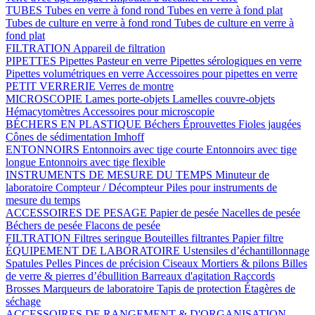
TUBES
Tubes en verre à fond rond
Tubes en verre à fond plat
Tubes de culture en verre à fond rond
Tubes de culture en verre à
fond plat
FILTRATION
Appareil de filtration
PIPETTES
Pipettes Pasteur en verre
Pipettes sérologiques en verre
Pipettes volumétriques en verre
Accessoires pour pipettes en verre
PETIT VERRERIE
Verres de montre
MICROSCOPIE
Lames porte-objets
Lamelles couvre-objets
Hémacytomètres
Accessoires pour microscopie
BÉCHERS EN PLASTIQUE
Béchers
Éprouvettes
Fioles jaugées
Cônes de sédimentation Imhoff
ENTONNOIRS
Entonnoirs avec tige courte
Entonnoirs avec tige
longue
Entonnoirs avec tige flexible
INSTRUMENTS DE MESURE DU TEMPS
Minuteur de
laboratoire
Compteur / Décompteur
Piles pour instruments de
mesure du temps
ACCESSOIRES DE PESAGE
Papier de pesée
Nacelles de pesée
Béchers de pesée
Flacons de pesée
FILTRATION
Filtres seringue
Bouteilles filtrantes
Papier filtre
ÉQUIPEMENT DE LABORATOIRE
Ustensiles d’échantillonnage
Spatules
Pelles
Pinces de précision
Ciseaux
Mortiers & pilons
Billes
de verre & pierres d’ébullition
Barreaux d'agitation
Raccords
Brosses
Marqueurs de laboratoire
Tapis de protection
Étagères de
séchage
ACCESSOIRES DE RANGEMENT & D'ORGANISATION