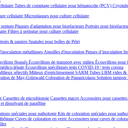
s
ellulaire
Tubes de comptage cellulaire pour hématocrite (PCV)
Cryotube
ure cellulaire
Microplaques pour culture cellulaire
n septum
Plaques d'adaptation pour bioréacteurs
Portoirs pour bioréacteu
laire
Filtres à seringue pour culture cellulaire
rtoirs & paniers
Spatules pour boîtes de Pétri
'inoculation métalliques
Aiguilles d'inoculation
Piques d’inoculation
In
villons floqués
Écouvillons de transport avec milieu
Écouvillons pour 
 médico-légale
Écouvillons spécifiques
tests COVID-19 / tests corona
Milieux sélectifs
Milieux d'enrichissement SARM
Tubes LBM vides & 
ration de May-Grünwald
Coloration de Papanicolaou
Solution tampon
ie
Cassettes de microbiopsie
Cassettes macro
Accessoires pour cassettes
 et dissolvant de paraffine
ations spéciales pour pathologie
Kits de coloration spéciales pour patho
nthétique
Cuves de coloration en verre
Accessoires pour cuves de colora
lles