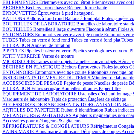
ERLENMEYERS
Erlenmeyers avec col étroit
Erlenmeyers avec col 
BÉCHERS
Béchers, forme basse
Béchers, forme haute
ÉPROUVETTES
Éprouvettes à pied hexagonal
BALLONS
Ballons à fond rond
Ballons à fond plat
Fioles jaugées v
BOUTEILLES DE LABORATOIRE
Bouteilles de laboratoire stan
BOUTEILLES
Bouteilles à large ouverture
Flacons à sérum
Fioles
Ac
ENTONNOIRS
Entonnoirs en verre avec tige courte
Entonnoirs en v
TUBES
Tubes en verre à fond rond
Tubes en verre à fond plat
Tubes 
FILTRATION
Appareil de filtration
PIPETTES
Pipettes Pasteur en verre
Pipettes sérologiques en verre
Pi
PETIT VERRERIE
Verres de montre
MICROSCOPIE
Lames porte-objets
Lamelles couvre-objets
Hémacy
BÉCHERS EN PLASTIQUE
Béchers
Éprouvettes
Fioles jaugées
Cô
ENTONNOIRS
Entonnoirs avec tige courte
Entonnoirs avec tige lo
INSTRUMENTS DE MESURE DU TEMPS
Minuteur de laboratoi
ACCESSOIRES DE PESAGE
Papier de pesée
Nacelles de pesée
Bé
FILTRATION
Filtres seringue
Bouteilles filtrantes
Papier filtre
ÉQUIPEMENT DE LABORATOIRE
Ustensiles d’échantillonnage
Marqueurs de laboratoire
Tapis de protection
Étagères de séchage
ACCESSOIRES DE RANGEMENT & D'ORGANISATION
Bacs 
ARTICLES DE PAPETERIE
Ruban d’identification
Ruban indicate
MÉLANGEURS & AGITATEURS
Agitateurs magnétiques non cha
Accessoires pour mélangeurs & agitateurs
RÉFRIGÉRATEURS & CONGÉLATEURS
Réfrigérateurs
Congéla
BAINS-MARIE
Bains-marie à ultrasons
Défripeurs de coupes
Access