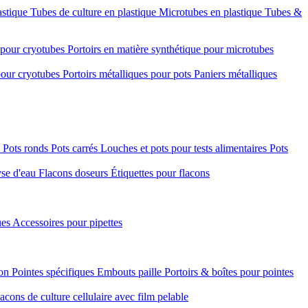
astique
Tubes de culture en plastique
Microtubes en plastique
Tubes &
e pour cryotubes
Portoirs en matière synthétique pour microtubes
 pour cryotubes
Portoirs métalliques pour pots
Paniers métalliques
é
Pots ronds
Pots carrés
Louches et pots pour tests alimentaires
Pots
yse d'eau
Flacons doseurs
Étiquettes pour flacons
ues
Accessoires pour pipettes
ion
Pointes spécifiques
Embouts paille
Portoirs & boîtes pour pointes
acons de culture cellulaire avec film pelable