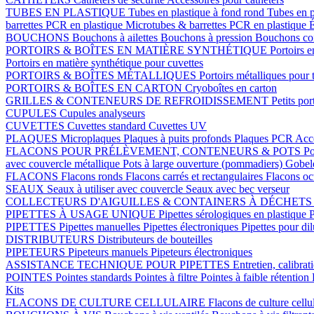
TUBES EN PLASTIQUE
Tubes en plastique à fond rond
Tubes en p
barrettes PCR en plastique
Microtubes & barrettes PCR en plastique
É
BOUCHONS
Bouchons à ailettes
Bouchons à pression
Bouchons coi
PORTOIRS & BOÎTES EN MATIÈRE SYNTHÉTIQUE
Portoirs e
Portoirs en matière synthétique pour cuvettes
PORTOIRS & BOÎTES MÉTALLIQUES
Portoirs métalliques pour 
PORTOIRS & BOÎTES EN CARTON
Cryoboîtes en carton
GRILLES & CONTENEURS DE REFROIDISSEMENT
Petits por
CUPULES
Cupules analyseurs
CUVETTES
Cuvettes standard
Cuvettes UV
PLAQUES
Microplaques
Plaques à puits profonds
Plaques PCR
Acce
FLACONS POUR PRÉLÈVEMENT, CONTENEURS & POTS
Po
avec couvercle métallique
Pots à large ouverture (pommadiers)
Gobel
FLACONS
Flacons ronds
Flacons carrés et rectangulaires
Flacons o
SEAUX
Seaux à utiliser avec couvercle
Seaux avec bec verseur
COLLECTEURS D'AIGUILLES & CONTAINERS À DÉCHET
PIPETTES À USAGE UNIQUE
Pipettes sérologiques en plastique
P
PIPETTES
Pipettes manuelles
Pipettes électroniques
Pipettes pour di
DISTRIBUTEURS
Distributeurs de bouteilles
PIPETEURS
Pipeteurs manuels
Pipeteurs électroniques
ASSISTANCE TECHNIQUE POUR PIPETTES
Entretien, calibrat
POINTES
Pointes standards
Pointes à filtre
Pointes à faible rétention
Kits
FLACONS DE CULTURE CELLULAIRE
Flacons de culture cellu