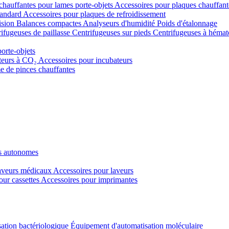
chauffantes pour lames porte-objets
Accessoires pour plaques chauffant
tandard
Accessoires pour plaques de refroidissement
ision
Balances compactes
Analyseurs d'humidité
Poids d'étalonnage
ifugeuses de paillasse
Centrifugeuses sur pieds
Centrifugeuses à hémat
porte-objets
teurs à CO₂
Accessoires pour incubateurs
e de pinces chauffantes
s autonomes
veurs médicaux
Accessoires pour laveurs
our cassettes
Accessoires pour imprimantes
ation bactériologique
Équipement d'automatisation moléculaire