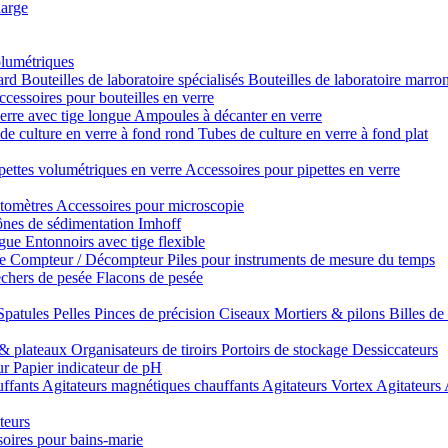
large
olumétriques
dard
Bouteilles de laboratoire spécialisés
Bouteilles de laboratoire marro
cessoires pour bouteilles en verre
erre avec tige longue
Ampoules à décanter en verre
de culture en verre à fond rond
Tubes de culture en verre à fond plat
pettes volumétriques en verre
Accessoires pour pipettes en verre
tomètres
Accessoires pour microscopie
nes de sédimentation Imhoff
ngue
Entonnoirs avec tige flexible
re
Compteur / Décompteur
Piles pour instruments de mesure du temps
chers de pesée
Flacons de pesée
Spatules
Pelles
Pinces de précision
Ciseaux
Mortiers & pilons
Billes de
& plateaux
Organisateurs de tiroirs
Portoirs de stockage
Dessiccateurs
ur
Papier indicateur de pH
uffants
Agitateurs magnétiques chauffants
Agitateurs Vortex
Agitateurs
teurs
oires pour bains-marie