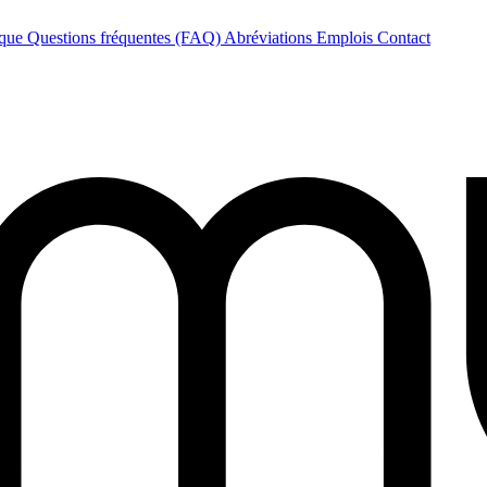
èque
Questions fréquentes (FAQ)
Abréviations
Emplois
Contact