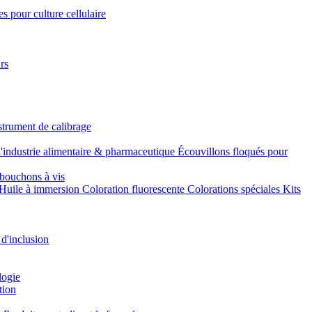
s pour culture cellulaire
rs
strument de calibrage
l'industrie alimentaire & pharmaceutique
Écouvillons floqués pour
bouchons à vis
Huile à immersion
Coloration fluorescente
Colorations spéciales
Kits
 d'inclusion
logie
tion