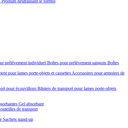
s
Produits neutralisant le formol
ur prélèvement individuel
Boîtes pour prélèvement sanguin
Boîtes
nt pour lames porte-objets et cassettes
Accessoires pour armoires de
port pour écouvillons
Blisters de transport pour lames porte-objets
bsorbantes
Gel absorbant
outeilles de transport
re
Sachets stand-up