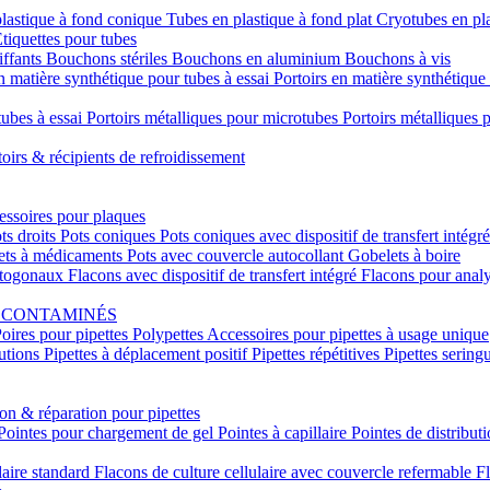
lastique à fond conique
Tubes en plastique à fond plat
Cryotubes en pl
tiquettes pour tubes
ffants
Bouchons stériles
Bouchons en aluminium
Bouchons à vis
n matière synthétique pour tubes à essai
Portoirs en matière synthétiqu
tubes à essai
Portoirs métalliques pour microtubes
Portoirs métalliques
toirs & récipients de refroidissement
ssoires pour plaques
ts droits
Pots coniques
Pots coniques avec dispositif de transfert intégr
ets à médicaments
Pots avec couvercle autocollant
Gobelets à boire
ctogonaux
Flacons avec dispositif de transfert intégré
Flacons pour anal
S CONTAMINÉS
oires pour pipettes
Polypettes
Accessoires pour pipettes à usage unique
lutions
Pipettes à déplacement positif
Pipettes répétitives
Pipettes sering
ion & réparation pour pipettes
Pointes pour chargement de gel
Pointes à capillaire
Pointes de distribut
laire standard
Flacons de culture cellulaire avec couvercle refermable
Fl