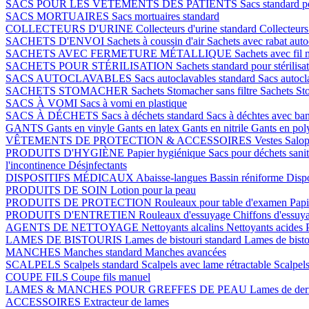
SACS POUR LES VÊTEMENTS DES PATIENTS
Sacs standard p
SACS MORTUAIRES
Sacs mortuaires standard
COLLECTEURS D'URINE
Collecteurs d'urine standard
Collecteurs
SACHETS D'ENVOI
Sachets à coussin d'air
Sachets avec rabat auto
SACHETS AVEC FERMETURE MÉTALLIQUE
Sachets avec fil 
SACHETS POUR STÉRILISATION
Sachets standard pour stérilisa
SACS AUTOCLAVABLES
Sacs autoclavables standard
Sacs autoc
SACHETS STOMACHER
Sachets Stomacher sans filtre
Sachets Sto
SACS À VOMI
Sacs à vomi en plastique
SACS À DÉCHETS
Sacs à déchets standard
Sacs à déchtes avec ba
GANTS
Gants en vinyle
Gants en latex
Gants en nitrile
Gants en pol
VÊTEMENTS DE PROTECTION & ACCESSOIRES
Vestes
Salop
PRODUITS D'HYGIÈNE
Papier hygiénique
Sacs pour déchets sani
l'incontinence
Désinfectants
DISPOSITIFS MÉDICAUX
Abaisse-langues
Bassin réniforme
Dispo
PRODUITS DE SOIN
Lotion pour la peau
PRODUITS DE PROTECTION
Rouleaux pour table d'examen
Papi
PRODUITS D'ENTRETIEN
Rouleaux d'essuyage
Chiffons d'essuy
AGENTS DE NETTOYAGE
Nettoyants alcalins
Nettoyants acides
LAMES DE BISTOURIS
Lames de bistouri standard
Lames de bisto
MANCHES
Manches standard
Manches avancées
SCALPELS
Scalpels standard
Scalpels avec lame rétractable
Scalpels
COUPE FILS
Coupe fils manuel
LAMES & MANCHES POUR GREFFES DE PEAU
Lames de de
ACCESSOIRES
Extracteur de lames