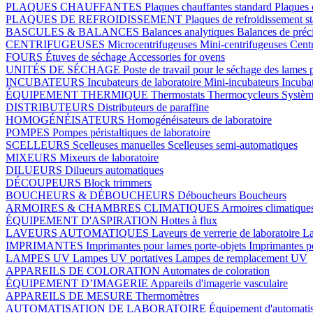
PLAQUES CHAUFFANTES
Plaques chauffantes standard
Plaques 
PLAQUES DE REFROIDISSEMENT
Plaques de refroidissement s
BASCULES & BALANCES
Balances analytiques
Balances de préc
CENTRIFUGEUSES
Microcentrifugeuses
Mini-centrifugeuses
Centr
FOURS
Étuves de séchage
Accessories for ovens
UNITÉS DE SÉCHAGE
Poste de travail pour le séchage des lames 
INCUBATEURS
Incubateurs de laboratoire
Mini-incubateurs
Incuba
ÉQUIPEMENT THERMIQUE
Thermostats
Thermocycleurs
Systèm
DISTRIBUTEURS
Distributeurs de paraffine
HOMOGÉNÉISATEURS
Homogénéisateurs de laboratoire
POMPES
Pompes péristaltiques de laboratoire
SCELLEURS
Scelleuses manuelles
Scelleuses semi-automatiques
MIXEURS
Mixeurs de laboratoire
DILUEURS
Dilueurs automatiques
DÉCOUPEURS
Block trimmers
BOUCHEURS & DÉBOUCHEURS
Déboucheurs
Boucheurs
ARMOIRES & CHAMBRES CLIMATIQUES
Armoires climatique
ÉQUIPEMENT D'ASPIRATION
Hottes à flux
LAVEURS AUTOMATIQUES
Laveurs de verrerie de laboratoire
La
IMPRIMANTES
Imprimantes pour lames porte-objets
Imprimantes p
LAMPES UV
Lampes UV portatives
Lampes de remplacement UV
APPAREILS DE COLORATION
Automates de coloration
ÉQUIPEMENT D’IMAGERIE
Appareils d'imagerie vasculaire
APPAREILS DE MESURE
Thermomètres
AUTOMATISATION DE LABORATOIRE
Équipement d'automatis