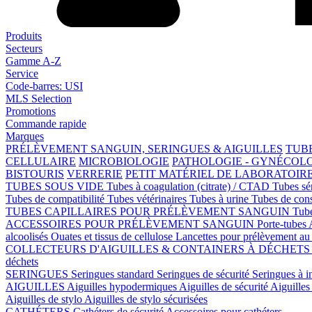
Produits
Secteurs
Gamme A-Z
Service
Code-barres: USI
MLS Selection
Promotions
Commande rapide
Marques
PRÉLÈVEMENT SANGUIN, SERINGUES & AIGUILLES
TUBE
CELLULAIRE
MICROBIOLOGIE
PATHOLOGIE - GYNÉCOL
BISTOURIS
VERRERIE
PETIT MATÉRIEL DE LABORATOIR
TUBES SOUS VIDE
Tubes à coagulation (citrate) / CTAD
Tubes s
Tubes de compatibilité
Tubes vétérinaires
Tubes à urine
Tubes de con
TUBES CAPILLAIRES POUR PRÉLÈVEMENT SANGUIN
Tube
ACCESSOIRES POUR PRÉLÈVEMENT SANGUIN
Porte-tubes
alcoolisés
Ouates et tissus de cellulose
Lancettes pour prélèvement au 
COLLECTEURS D'AIGUILLES & CONTAINERS À DÉCHET
déchets
SERINGUES
Seringues standard
Seringues de sécurité
Seringues à i
AIGUILLES
Aiguilles hypodermiques
Aiguilles de sécurité
Aiguilles 
Aiguilles de stylo
Aiguilles de stylo sécurisées
CATHÉTERS
Cathéters de sécurité
Accessoires pour cathéters