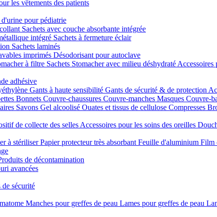
our les vêtements des patients
 d'urine pour pédiatrie
collant
Sachets avec couche absorbante intégrée
métallique intégré
Sachets à fermeture éclair
tion
Sachets laminés
lavables imprimés
Désodorisant pour autoclave
macher à filtre
Sachets Stomacher avec milieu déshydraté
Accessoires 
nde adhésive
yéthylène
Gants à haute sensibilité
Gants de sécurité & de protection
Ac
ettes
Bonnets
Couvre-chaussures
Couvre-manches
Masques
Couvre-b
taires
Savons
Gel alcoolisé
Ouates et tissus de cellulose
Compresses
Bro
sitif de collecte des selles
Accessoires pour les soins des oreilles
Douch
er à stériliser
Papier protecteur très absorbant
Feuille d'aluminium
Film 
age
Produits de décontamination
uri avancées
 de sécurité
rmatome
Manches pour greffes de peau
Lames pour greffes de peau
Lam