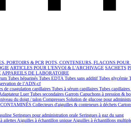
S, PORTOIRS & PCR
POTS, CONTENEURS, FLACONS POUR
OGIE
ARTICLES POUR L'ENVOI & L'ARCHIVAGE
SACHETS
P
E
APPAREILS DE LABORATOIRE
érum
Tubes héparinés
Tubes EDTA
Tubes sans additif
Tubes glycémie
servation de l’ADN-cf
s de coagulation capillaires
Tubes à sérum capillaires
Tubes capillaires
Adaptateur Luer
Tubes secondaires
Garrots
Capuchons à pression & b
niveau du doigt / talon
Compresses
Solution de glucose pour administr
S CONTAMINÉS
Collecteurs d'aiguilles & conteneurs à déchets
Carton
nsuline
Seringues pour administration orale
Seringues à gaz du sang
à ailettes
Aiguilles à échantillon unique
Aiguilles à échantillons multipl