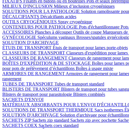
FIXATIFS
Fixatifs en bidons ou en bouteilles
Pots et seaux prérempli
MILIEUX D'INCLUSION
Milieux d’inclusion cryogéniques
SOLUTIONS POUR LA PATHOLOGIE
Solution ramolissante pour
DÉCALCIFIANTS
Décalcifiants acides
OUTILS CRYOGÉNIQUES
Spray cryogénique
CONTENEURS POUR PATHOLOGIE
Pots d'échantillonnage
Pots
ACCESSOIRES
Planches à découper
Outils de coupe
Marqueurs de 
GYNÉCOLOGIE
Spéculums vaginaux
Brosses/spatules gynécologi
SOLUTION D'ARCHIVAGE
ÉTUIS DE TRANSPORT
Étuis de transport pour lames porte-objets
CLASSEURS DE TRANSPORT
Classeurs d'expédition pour lames 
CLASSEURS DE RANGEMENT
Classeurs de rangement pour lame
BOÎTES D'EXPÉDITION & DE STOCKAGE
Boîtes pour lames p
pour pots de prélèvement d’échantillons
Boîtes à usage mixte
ARMOIRES DE RANGEMENT
Armoires de rangement pour lames
rangement
TUBES DE TRANSPORT
Tubes de transport standard
BLISTERS DE TRANSPORT
Blisters de transport pour tubes sang
Blisters de transport pour parasitologie
Blisters combinés
SACHETS D'ENVOI
MATÉRIAUX ABSORBANTS POUR L'ENVOI D'ÉCHANTIL
SOLUTIONS DE TRANSPORT THERMIQUE
Sacs isothermes
Él
SOLUTION D'ARCHIVAGE
Solution d'archivage pour échantillon
SACHETS ZIP
Sachets zip standard
Sachets zip avec pochette
Sache
SACHETS COEX
Sachets coex standard