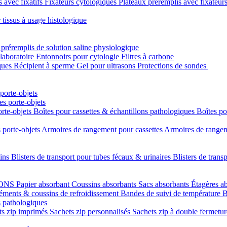
s avec fixatifs
Fixateurs cytologiques
Plateaux préremplis avec fixateur
 tissus à usage histologique
 préremplis de solution saline physiologique
laboratoire
Entonnoirs pour cytologie
Filtres à carbone
ques
Récipient à sperme
Gel pour ultrasons
Protections de sondes
porte-objets
s porte-objets
orte-objets
Boîtes pour cassettes & échantillons pathologiques
Boîtes po
 porte-objets
Armoires de rangement pour cassettes
Armoires de rangeme
uins
Blisters de transport pour tubes fécaux & urinaires
Blisters de trans
LONS
Papier absorbant
Coussins absorbants
Sacs absorbants
Étagères a
éments & coussins de refroidissement
Bandes de suivi de température
B
s pathologiques
ts zip imprimés
Sachets zip personnalisés
Sachets zip à double fermetu