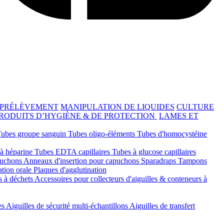
 PRÉLÈVEMENT
MANIPULATION DE LIQUIDES
CULTURE
RODUITS D’HYGIÈNE & DE PROTECTION
LAMES ET
Tubes groupe sanguin
Tubes oligo-éléments
Tubes d'homocystéine
 à héparine
Tubes EDTA capillaires
Tubes à glucose capillaires
ouchons
Anneaux d'insertion pour capuchons
Sparadraps
Tampons
ation orale
Plaques d'agglutination
s à déchets
Accessoires pour collecteurs d'aiguilles & conteneurs à
es
Aiguilles de sécurité multi-échantillons
Aiguilles de transfert