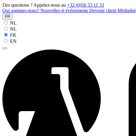
Des questions ? Appelez-nous au
+32 (0)56 53 11 33
Qui sommes-nous?
Nouvelles et événements
Devenir client
Médiath
FR
NL
NL
FR
EN