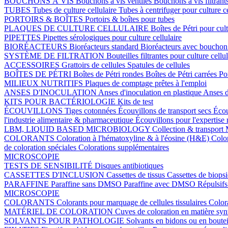
BOUCHONS À VIS
Bouchons à vis ventilés
Bouchons à vis filtrant
TUBES
Tubes de culture cellulaire
Tubes à centrifuger pour culture c
PORTOIRS & BOÎTES
Portoirs & boîtes pour tubes
PLAQUES DE CULTURE CELLULAIRE
Boîtes de Pétri pour cult
PIPETTES
Pipettes sérologiques pour culture cellulaire
BIORÉACTEURS
Bioréacteurs standard
Bioréacteurs avec boucho
SYSTÈME DE FILTRATION
Bouteilles filtrantes pour culture cellu
ACCESSOIRES
Grattoirs de cellules
Spatules de cellules
BOÎTES DE PÉTRI
Boîtes de Pétri rondes
Boîtes de Pétri carrées
Po
MILIEUX NUTRITIFS
Plaques de comptage prêtes à l'emploi
ANSES D'INOCULATION
Anses d'inoculation en plastique
Anses d
KITS POUR BACTÉRIOLOGIE
Kits de test
ÉCOUVILLONS
Tiges cotonnées
Écouvillons de transport secs
Écou
l'industrie alimentaire & pharmaceutique
Écouvillons pour l'expertise
LBM, LIQUID BASED MICROBIOLOGY
Collection & transport
COLORANTS
Coloration à l'hématoxyline & à l'éosine (H&E)
Colo
de coloration spéciales
Colorations supplémentaires
MICROSCOPIE
TESTS DE SENSIBILITÉ
Disques antibiotiques
CASSETTES D'INCLUSION
Cassettes de tissus
Cassettes de biops
PARAFFINE
Paraffine sans DMSO
Paraffine avec DMSO
Répulsifs
MICROSCOPIE
COLORANTS
Colorants pour marquage de cellules tissulaires
Color
MATÉRIEL DE COLORATION
Cuves de coloration en matière sy
SOLVANTS POUR PATHOLOGIE
Solvants en bidons ou en boutei