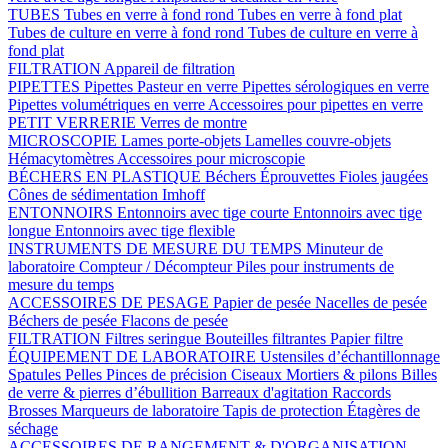
TUBES
Tubes en verre à fond rond
Tubes en verre à fond plat
Tubes de culture en verre à fond rond
Tubes de culture en verre à
fond plat
FILTRATION
Appareil de filtration
PIPETTES
Pipettes Pasteur en verre
Pipettes sérologiques en verre
Pipettes volumétriques en verre
Accessoires pour pipettes en verre
PETIT VERRERIE
Verres de montre
MICROSCOPIE
Lames porte-objets
Lamelles couvre-objets
Hémacytomètres
Accessoires pour microscopie
BÉCHERS EN PLASTIQUE
Béchers
Éprouvettes
Fioles jaugées
Cônes de sédimentation Imhoff
ENTONNOIRS
Entonnoirs avec tige courte
Entonnoirs avec tige
longue
Entonnoirs avec tige flexible
INSTRUMENTS DE MESURE DU TEMPS
Minuteur de
laboratoire
Compteur / Décompteur
Piles pour instruments de
mesure du temps
ACCESSOIRES DE PESAGE
Papier de pesée
Nacelles de pesée
Béchers de pesée
Flacons de pesée
FILTRATION
Filtres seringue
Bouteilles filtrantes
Papier filtre
ÉQUIPEMENT DE LABORATOIRE
Ustensiles d’échantillonnage
Spatules
Pelles
Pinces de précision
Ciseaux
Mortiers & pilons
Billes
de verre & pierres d’ébullition
Barreaux d'agitation
Raccords
Brosses
Marqueurs de laboratoire
Tapis de protection
Étagères de
séchage
ACCESSOIRES DE RANGEMENT & D'ORGANISATION