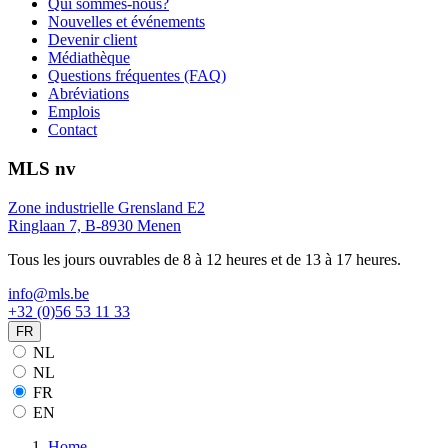
Qui sommes-nous?
Nouvelles et événements
Devenir client
Médiathèque
Questions fréquentes (FAQ)
Abréviations
Emplois
Contact
MLS nv
Zone industrielle Grensland E2
Ringlaan 7, B-8930 Menen
Tous les jours ouvrables de 8 à 12 heures et de 13 à 17 heures.
info@mls.be
+32 (0)56 53 11 33
FR
NL
NL
FR
EN
Home