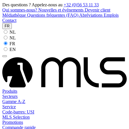
Des questions ? Appelez-nous au
+32 (0)56 53 11 33
Qui sommes-nous?
Nouvelles et événements
Devenir client
Médiathèque
Questions fréquentes (FAQ)
Abréviations
Emplois
Contact
FR
NL
NL
FR
EN
Produits
Secteurs
Gamme A-Z
Service
Code-barres: USI
MLS Selection
Promotions
Commande rapide