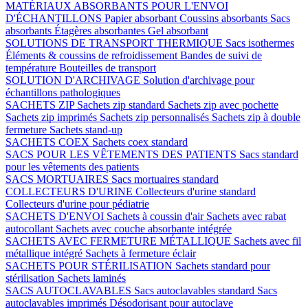
MATÉRIAUX ABSORBANTS POUR L'ENVOI
D'ÉCHANTILLONS
Papier absorbant
Coussins absorbants
Sacs
absorbants
Étagères absorbantes
Gel absorbant
SOLUTIONS DE TRANSPORT THERMIQUE
Sacs isothermes
Éléments & coussins de refroidissement
Bandes de suivi de
température
Bouteilles de transport
SOLUTION D'ARCHIVAGE
Solution d'archivage pour
échantillons pathologiques
SACHETS ZIP
Sachets zip standard
Sachets zip avec pochette
Sachets zip imprimés
Sachets zip personnalisés
Sachets zip à double
fermeture
Sachets stand-up
SACHETS COEX
Sachets coex standard
SACS POUR LES VÊTEMENTS DES PATIENTS
Sacs standard
pour les vêtements des patients
SACS MORTUAIRES
Sacs mortuaires standard
COLLECTEURS D'URINE
Collecteurs d'urine standard
Collecteurs d'urine pour pédiatrie
SACHETS D'ENVOI
Sachets à coussin d'air
Sachets avec rabat
autocollant
Sachets avec couche absorbante intégrée
SACHETS AVEC FERMETURE MÉTALLIQUE
Sachets avec fil
métallique intégré
Sachets à fermeture éclair
SACHETS POUR STÉRILISATION
Sachets standard pour
stérilisation
Sachets laminés
SACS AUTOCLAVABLES
Sacs autoclavables standard
Sacs
autoclavables imprimés
Désodorisant pour autoclave