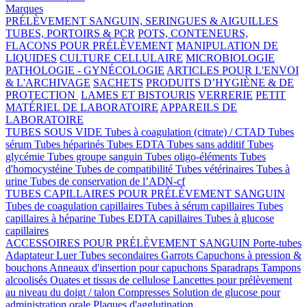
Marques
PRÉLÈVEMENT SANGUIN, SERINGUES & AIGUILLES
TUBES, PORTOIRS & PCR
POTS, CONTENEURS,
FLACONS POUR PRÉLÈVEMENT
MANIPULATION DE
LIQUIDES
CULTURE CELLULAIRE
MICROBIOLOGIE
PATHOLOGIE - GYNÉCOLOGIE
ARTICLES POUR L'ENVOI
& L'ARCHIVAGE
SACHETS
PRODUITS D’HYGIÈNE & DE
PROTECTION
LAMES ET BISTOURIS
VERRERIE
PETIT
MATÉRIEL DE LABORATOIRE
APPAREILS DE
LABORATOIRE
TUBES SOUS VIDE
Tubes à coagulation (citrate) / CTAD
Tubes
sérum
Tubes héparinés
Tubes EDTA
Tubes sans additif
Tubes
glycémie
Tubes groupe sanguin
Tubes oligo-éléments
Tubes
d'homocystéine
Tubes de compatibilité
Tubes vétérinaires
Tubes à
urine
Tubes de conservation de l’ADN-cf
TUBES CAPILLAIRES POUR PRÉLÈVEMENT SANGUIN
Tubes de coagulation capillaires
Tubes à sérum capillaires
Tubes
capillaires à héparine
Tubes EDTA capillaires
Tubes à glucose
capillaires
ACCESSOIRES POUR PRÉLÈVEMENT SANGUIN
Porte-tubes
Adaptateur Luer
Tubes secondaires
Garrots
Capuchons à pression &
bouchons
Anneaux d'insertion pour capuchons
Sparadraps
Tampons
alcoolisés
Ouates et tissus de cellulose
Lancettes pour prélèvement
au niveau du doigt / talon
Compresses
Solution de glucose pour
administration orale
Plaques d'agglutination