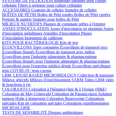
SYSTÈME DE FILTRATION
Bouteilles filtrantes pour culture
cellulaire
Filtres à seringue pour culture cellulaire
ACCESSOIRES
Grattoirs de cellules
Spatules de cellules
BOÎTES DE PÉTRI
Boîtes de Pétri rondes
Boîtes de Pétri carrées
Portoirs & paniers
Spatules pour boîtes de Pétri
MILIEUX NUTRITIFS
Plaques de comptage prêtes à l'emploi
ANSES D'INOCULATION
Anses d'inoculation en plastique
Anses
d'inoculation métalliques
Aiguilles d'inoculation
Piques
d’inoculation
Instrument de calibrage
KITS POUR BACTÉRIOLOGIE
Kits de test
ÉCOUVILLONS
Tiges cotonnées
Écouvillons de transport secs
Écouvillons floqués
Écouvillons de transport avec milieu
Écouvillons pour l'industrie alimentaire & pharmaceutique
Écouvillons floqués pour l'industrie alimentaire & pharmaceutique
Écouvillons pour l'expertise médico-légale
Écouvillons spécifiques
tests COVID-19 / tests corona
LBM, LIQUID BASED MICROBIOLOGY
Collection & transport
Milieux sélectifs
Milieux d'enrichissement SARM
Tubes LBM vides
& bouchons à vis
COLORANTS
Coloration à l'hématoxyline & à l'éosine (H&E)
Coloration de May-Grünwald
Coloration de Papanicolaou
Solution
tampon
Huile à immersion
Coloration fluorescente
Colorations
spéciales
Kits de coloration spéciales
Colorations supplémentaires
MICROSCOPIE
TESTS DE SENSIBILITÉ
Disques antibiotiques