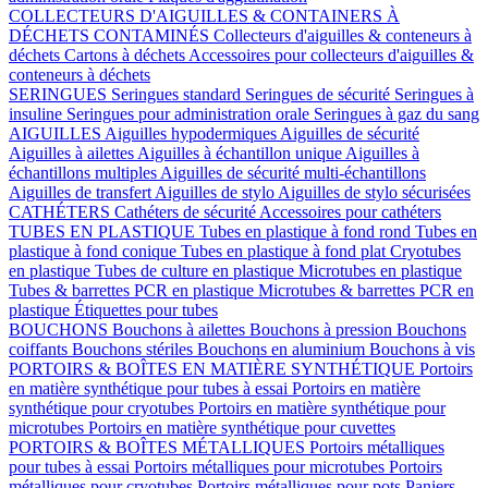
COLLECTEURS D'AIGUILLES & CONTAINERS À
DÉCHETS CONTAMINÉS
Collecteurs d'aiguilles & conteneurs à
déchets
Cartons à déchets
Accessoires pour collecteurs d'aiguilles &
conteneurs à déchets
SERINGUES
Seringues standard
Seringues de sécurité
Seringues à
insuline
Seringues pour administration orale
Seringues à gaz du sang
AIGUILLES
Aiguilles hypodermiques
Aiguilles de sécurité
Aiguilles à ailettes
Aiguilles à échantillon unique
Aiguilles à
échantillons multiples
Aiguilles de sécurité multi-échantillons
Aiguilles de transfert
Aiguilles de stylo
Aiguilles de stylo sécurisées
CATHÉTERS
Cathéters de sécurité
Accessoires pour cathéters
TUBES EN PLASTIQUE
Tubes en plastique à fond rond
Tubes en
plastique à fond conique
Tubes en plastique à fond plat
Cryotubes
en plastique
Tubes de culture en plastique
Microtubes en plastique
Tubes & barrettes PCR en plastique
Microtubes & barrettes PCR en
plastique
Étiquettes pour tubes
BOUCHONS
Bouchons à ailettes
Bouchons à pression
Bouchons
coiffants
Bouchons stériles
Bouchons en aluminium
Bouchons à vis
PORTOIRS & BOÎTES EN MATIÈRE SYNTHÉTIQUE
Portoirs
en matière synthétique pour tubes à essai
Portoirs en matière
synthétique pour cryotubes
Portoirs en matière synthétique pour
microtubes
Portoirs en matière synthétique pour cuvettes
PORTOIRS & BOÎTES MÉTALLIQUES
Portoirs métalliques
pour tubes à essai
Portoirs métalliques pour microtubes
Portoirs
métalliques pour cryotubes
Portoirs métalliques pour pots
Paniers