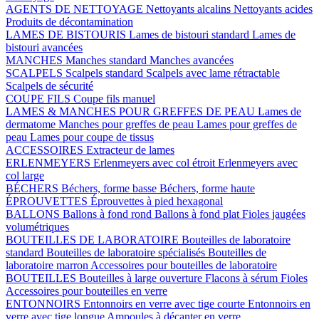
AGENTS DE NETTOYAGE
Nettoyants alcalins
Nettoyants acides
Produits de décontamination
LAMES DE BISTOURIS
Lames de bistouri standard
Lames de
bistouri avancées
MANCHES
Manches standard
Manches avancées
SCALPELS
Scalpels standard
Scalpels avec lame rétractable
Scalpels de sécurité
COUPE FILS
Coupe fils manuel
LAMES & MANCHES POUR GREFFES DE PEAU
Lames de
dermatome
Manches pour greffes de peau
Lames pour greffes de
peau
Lames pour coupe de tissus
ACCESSOIRES
Extracteur de lames
ERLENMEYERS
Erlenmeyers avec col étroit
Erlenmeyers avec
col large
BÉCHERS
Béchers, forme basse
Béchers, forme haute
ÉPROUVETTES
Éprouvettes à pied hexagonal
BALLONS
Ballons à fond rond
Ballons à fond plat
Fioles jaugées
volumétriques
BOUTEILLES DE LABORATOIRE
Bouteilles de laboratoire
standard
Bouteilles de laboratoire spécialisés
Bouteilles de
laboratoire marron
Accessoires pour bouteilles de laboratoire
BOUTEILLES
Bouteilles à large ouverture
Flacons à sérum
Fioles
Accessoires pour bouteilles en verre
ENTONNOIRS
Entonnoirs en verre avec tige courte
Entonnoirs en
verre avec tige longue
Ampoules à décanter en verre