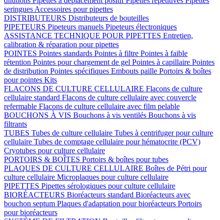
dilutions
Pipettes à déplacement positif
Pipettes répétitives
Pipettes
seringues
Accessoires pour pipettes
DISTRIBUTEURS
Distributeurs de bouteilles
PIPETEURS
Pipeteurs manuels
Pipeteurs électroniques
ASSISTANCE TECHNIQUE POUR PIPETTES
Entretien,
calibration & réparation pour pipettes
POINTES
Pointes standards
Pointes à filtre
Pointes à faible
rétention
Pointes pour chargement de gel
Pointes à capillaire
Pointes
de distribution
Pointes spécifiques
Embouts paille
Portoirs & boîtes
pour pointes
Kits
FLACONS DE CULTURE CELLULAIRE
Flacons de culture
cellulaire standard
Flacons de culture cellulaire avec couvercle
refermable
Flacons de culture cellulaire avec film pelable
BOUCHONS À VIS
Bouchons à vis ventilés
Bouchons à vis
filtrants
TUBES
Tubes de culture cellulaire
Tubes à centrifuger pour culture
cellulaire
Tubes de comptage cellulaire pour hématocrite (PCV)
Cryotubes pour culture cellulaire
PORTOIRS & BOÎTES
Portoirs & boîtes pour tubes
PLAQUES DE CULTURE CELLULAIRE
Boîtes de Pétri pour
culture cellulaire
Microplaques pour culture cellulaire
PIPETTES
Pipettes sérologiques pour culture cellulaire
BIORÉACTEURS
Bioréacteurs standard
Bioréacteurs avec
bouchon septum
Plaques d'adaptation pour bioréacteurs
Portoirs
pour bioréacteurs