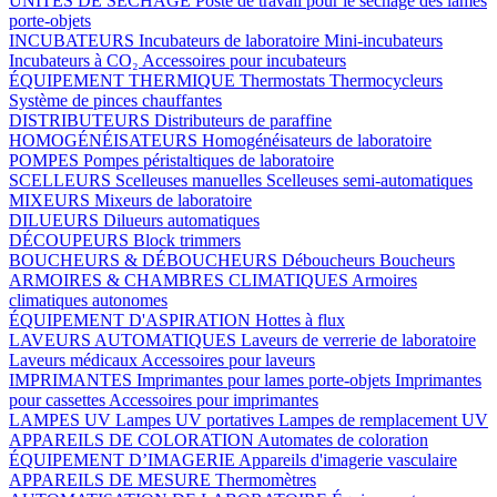
UNITÉS DE SÉCHAGE
Poste de travail pour le séchage des lames
porte-objets
INCUBATEURS
Incubateurs de laboratoire
Mini-incubateurs
Incubateurs à CO₂
Accessoires pour incubateurs
ÉQUIPEMENT THERMIQUE
Thermostats
Thermocycleurs
Système de pinces chauffantes
DISTRIBUTEURS
Distributeurs de paraffine
HOMOGÉNÉISATEURS
Homogénéisateurs de laboratoire
POMPES
Pompes péristaltiques de laboratoire
SCELLEURS
Scelleuses manuelles
Scelleuses semi-automatiques
MIXEURS
Mixeurs de laboratoire
DILUEURS
Dilueurs automatiques
DÉCOUPEURS
Block trimmers
BOUCHEURS & DÉBOUCHEURS
Déboucheurs
Boucheurs
ARMOIRES & CHAMBRES CLIMATIQUES
Armoires
climatiques autonomes
ÉQUIPEMENT D'ASPIRATION
Hottes à flux
LAVEURS AUTOMATIQUES
Laveurs de verrerie de laboratoire
Laveurs médicaux
Accessoires pour laveurs
IMPRIMANTES
Imprimantes pour lames porte-objets
Imprimantes
pour cassettes
Accessoires pour imprimantes
LAMPES UV
Lampes UV portatives
Lampes de remplacement UV
APPAREILS DE COLORATION
Automates de coloration
ÉQUIPEMENT D’IMAGERIE
Appareils d'imagerie vasculaire
APPAREILS DE MESURE
Thermomètres