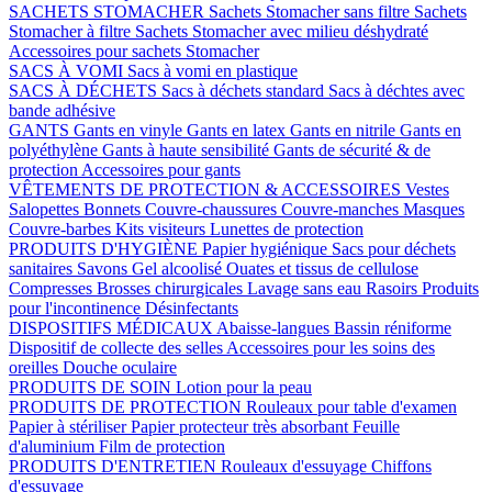
SACHETS STOMACHER
Sachets Stomacher sans filtre
Sachets
Stomacher à filtre
Sachets Stomacher avec milieu déshydraté
Accessoires pour sachets Stomacher
SACS À VOMI
Sacs à vomi en plastique
SACS À DÉCHETS
Sacs à déchets standard
Sacs à déchtes avec
bande adhésive
GANTS
Gants en vinyle
Gants en latex
Gants en nitrile
Gants en
polyéthylène
Gants à haute sensibilité
Gants de sécurité & de
protection
Accessoires pour gants
VÊTEMENTS DE PROTECTION & ACCESSOIRES
Vestes
Salopettes
Bonnets
Couvre-chaussures
Couvre-manches
Masques
Couvre-barbes
Kits visiteurs
Lunettes de protection
PRODUITS D'HYGIÈNE
Papier hygiénique
Sacs pour déchets
sanitaires
Savons
Gel alcoolisé
Ouates et tissus de cellulose
Compresses
Brosses chirurgicales
Lavage sans eau
Rasoirs
Produits
pour l'incontinence
Désinfectants
DISPOSITIFS MÉDICAUX
Abaisse-langues
Bassin réniforme
Dispositif de collecte des selles
Accessoires pour les soins des
oreilles
Douche oculaire
PRODUITS DE SOIN
Lotion pour la peau
PRODUITS DE PROTECTION
Rouleaux pour table d'examen
Papier à stériliser
Papier protecteur très absorbant
Feuille
d'aluminium
Film de protection
PRODUITS D'ENTRETIEN
Rouleaux d'essuyage
Chiffons
d'essuyage