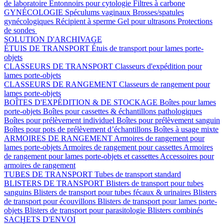
de laboratoire
Entonnoirs pour cytologie
Filtres à carbone
GYNÉCOLOGIE
Spéculums vaginaux
Brosses/spatules
gynécologiques
Récipient à sperme
Gel pour ultrasons
Protections
de sondes
SOLUTION D'ARCHIVAGE
ÉTUIS DE TRANSPORT
Étuis de transport pour lames porte-
objets
CLASSEURS DE TRANSPORT
Classeurs d'expédition pour
lames porte-objets
CLASSEURS DE RANGEMENT
Classeurs de rangement pour
lames porte-objets
BOÎTES D'EXPÉDITION & DE STOCKAGE
Boîtes pour lames
porte-objets
Boîtes pour cassettes & échantillons pathologiques
Boîtes pour prélèvement individuel
Boîtes pour prélèvement sanguin
Boîtes pour pots de prélèvement d’échantillons
Boîtes à usage mixte
ARMOIRES DE RANGEMENT
Armoires de rangement pour
lames porte-objets
Armoires de rangement pour cassettes
Armoires
de rangement pour lames porte-objets et cassettes
Accessoires pour
armoires de rangement
TUBES DE TRANSPORT
Tubes de transport standard
BLISTERS DE TRANSPORT
Blisters de transport pour tubes
sanguins
Blisters de transport pour tubes fécaux & urinaires
Blisters
de transport pour écouvillons
Blisters de transport pour lames porte-
objets
Blisters de transport pour parasitologie
Blisters combinés
SACHETS D'ENVOI