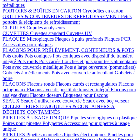
métalliques
PORTOIRS & BOÎTES EN CARTON
Cryoboîtes en carton
GRILLES & CONTENEURS DE REFROIDISSEMENT
Petits
portoirs & récipients de refroidissement
CUPULES
Cupules analyseurs
CUVETTES
Cuvettes standard
Cuvettes UV
PLAQUES
Microplaques
Plaques à puits profonds
Plaques PCR
Accessoires pour plaques
FLACONS POUR PRÉLÈVEMENT, CONTENEURS & POTS
Pots droits
Pots coniques
Pots coniques avec dispositif de transfert
intégré
Pots ronds
Pots carrés
Louches et pots pour tests alimentaires
Pots avec couvercle métallique
Pots à large ouverture (pommadiers)
Gobelets à médicaments
Pots avec couvercle autocollant
Gobelets à
boire
FLACONS
Flacons ronds
Flacons carrés et rectangulaires
Flacons
octogonaux
Flacons avec dispositif de transfert intégré
Flacons pour
analyse d'eau
Flacons doseurs
Étiquettes pour flacons
SEAUX
Seaux à utiliser avec couvercle
Seaux avec bec verseur
COLLECTEURS D'AIGUILLES & CONTAINERS À
DÉCHETS CONTAMINÉS
PIPETTES À USAGE UNIQUE
Pipettes sérologiques en plastique
Poires pour pipettes
Polypettes
Accessoires pour pipettes à usage
unique
PIPETTES
Pipettes manuelles
Pipettes électroniques
Pipettes pour