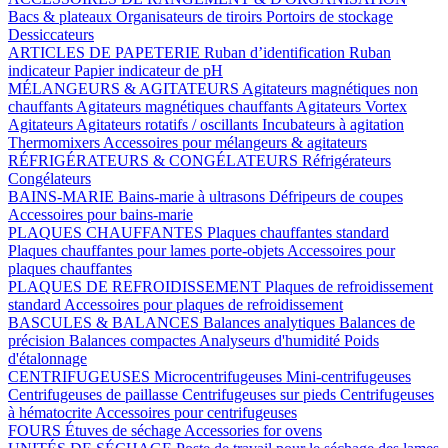
Bacs & plateaux
Organisateurs de tiroirs
Portoirs de stockage
Dessiccateurs
ARTICLES DE PAPETERIE
Ruban d’identification
Ruban
indicateur
Papier indicateur de pH
MÉLANGEURS & AGITATEURS
Agitateurs magnétiques non
chauffants
Agitateurs magnétiques chauffants
Agitateurs Vortex
Agitateurs
Agitateurs rotatifs / oscillants
Incubateurs à agitation
Thermomixers
Accessoires pour mélangeurs & agitateurs
RÉFRIGÉRATEURS & CONGÉLATEURS
Réfrigérateurs
Congélateurs
BAINS-MARIE
Bains-marie à ultrasons
Défripeurs de coupes
Accessoires pour bains-marie
PLAQUES CHAUFFANTES
Plaques chauffantes standard
Plaques chauffantes pour lames porte-objets
Accessoires pour
plaques chauffantes
PLAQUES DE REFROIDISSEMENT
Plaques de refroidissement
standard
Accessoires pour plaques de refroidissement
BASCULES & BALANCES
Balances analytiques
Balances de
précision
Balances compactes
Analyseurs d'humidité
Poids
d'étalonnage
CENTRIFUGEUSES
Microcentrifugeuses
Mini-centrifugeuses
Centrifugeuses de paillasse
Centrifugeuses sur pieds
Centrifugeuses
à hématocrite
Accessoires pour centrifugeuses
FOURS
Étuves de séchage
Accessories for ovens