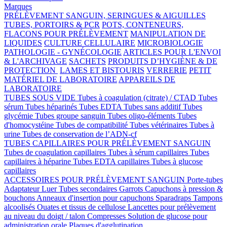
Marques
PRÉLÈVEMENT SANGUIN, SERINGUES & AIGUILLES
TUBES, PORTOIRS & PCR
POTS, CONTENEURS,
FLACONS POUR PRÉLÈVEMENT
MANIPULATION DE
LIQUIDES
CULTURE CELLULAIRE
MICROBIOLOGIE
PATHOLOGIE - GYNÉCOLOGIE
ARTICLES POUR L'ENVOI
& L'ARCHIVAGE
SACHETS
PRODUITS D’HYGIÈNE & DE
PROTECTION
LAMES ET BISTOURIS
VERRERIE
PETIT
MATÉRIEL DE LABORATOIRE
APPAREILS DE
LABORATOIRE
TUBES SOUS VIDE
Tubes à coagulation (citrate) / CTAD
Tubes
sérum
Tubes héparinés
Tubes EDTA
Tubes sans additif
Tubes
glycémie
Tubes groupe sanguin
Tubes oligo-éléments
Tubes
d'homocystéine
Tubes de compatibilité
Tubes vétérinaires
Tubes à
urine
Tubes de conservation de l’ADN-cf
TUBES CAPILLAIRES POUR PRÉLÈVEMENT SANGUIN
Tubes de coagulation capillaires
Tubes à sérum capillaires
Tubes
capillaires à héparine
Tubes EDTA capillaires
Tubes à glucose
capillaires
ACCESSOIRES POUR PRÉLÈVEMENT SANGUIN
Porte-tubes
Adaptateur Luer
Tubes secondaires
Garrots
Capuchons à pression &
bouchons
Anneaux d'insertion pour capuchons
Sparadraps
Tampons
alcoolisés
Ouates et tissus de cellulose
Lancettes pour prélèvement
au niveau du doigt / talon
Compresses
Solution de glucose pour
administration orale
Plaques d'agglutination