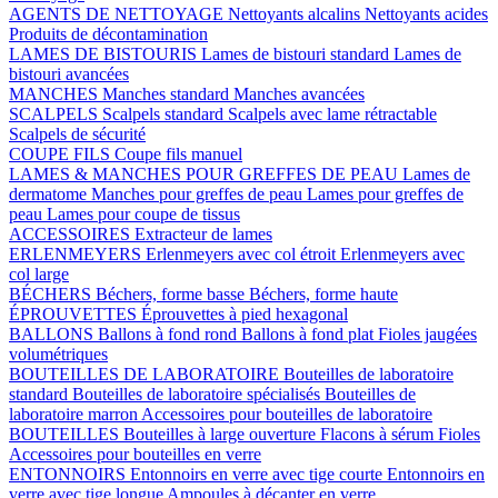
AGENTS DE NETTOYAGE
Nettoyants alcalins
Nettoyants acides
Produits de décontamination
LAMES DE BISTOURIS
Lames de bistouri standard
Lames de
bistouri avancées
MANCHES
Manches standard
Manches avancées
SCALPELS
Scalpels standard
Scalpels avec lame rétractable
Scalpels de sécurité
COUPE FILS
Coupe fils manuel
LAMES & MANCHES POUR GREFFES DE PEAU
Lames de
dermatome
Manches pour greffes de peau
Lames pour greffes de
peau
Lames pour coupe de tissus
ACCESSOIRES
Extracteur de lames
ERLENMEYERS
Erlenmeyers avec col étroit
Erlenmeyers avec
col large
BÉCHERS
Béchers, forme basse
Béchers, forme haute
ÉPROUVETTES
Éprouvettes à pied hexagonal
BALLONS
Ballons à fond rond
Ballons à fond plat
Fioles jaugées
volumétriques
BOUTEILLES DE LABORATOIRE
Bouteilles de laboratoire
standard
Bouteilles de laboratoire spécialisés
Bouteilles de
laboratoire marron
Accessoires pour bouteilles de laboratoire
BOUTEILLES
Bouteilles à large ouverture
Flacons à sérum
Fioles
Accessoires pour bouteilles en verre
ENTONNOIRS
Entonnoirs en verre avec tige courte
Entonnoirs en
verre avec tige longue
Ampoules à décanter en verre