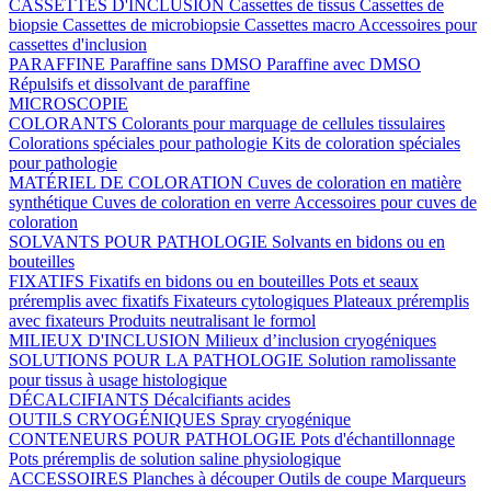
CASSETTES D'INCLUSION
Cassettes de tissus
Cassettes de
biopsie
Cassettes de microbiopsie
Cassettes macro
Accessoires pour
cassettes d'inclusion
PARAFFINE
Paraffine sans DMSO
Paraffine avec DMSO
Répulsifs et dissolvant de paraffine
MICROSCOPIE
COLORANTS
Colorants pour marquage de cellules tissulaires
Colorations spéciales pour pathologie
Kits de coloration spéciales
pour pathologie
MATÉRIEL DE COLORATION
Cuves de coloration en matière
synthétique
Cuves de coloration en verre
Accessoires pour cuves de
coloration
SOLVANTS POUR PATHOLOGIE
Solvants en bidons ou en
bouteilles
FIXATIFS
Fixatifs en bidons ou en bouteilles
Pots et seaux
préremplis avec fixatifs
Fixateurs cytologiques
Plateaux préremplis
avec fixateurs
Produits neutralisant le formol
MILIEUX D'INCLUSION
Milieux d’inclusion cryogéniques
SOLUTIONS POUR LA PATHOLOGIE
Solution ramolissante
pour tissus à usage histologique
DÉCALCIFIANTS
Décalcifiants acides
OUTILS CRYOGÉNIQUES
Spray cryogénique
CONTENEURS POUR PATHOLOGIE
Pots d'échantillonnage
Pots préremplis de solution saline physiologique
ACCESSOIRES
Planches à découper
Outils de coupe
Marqueurs