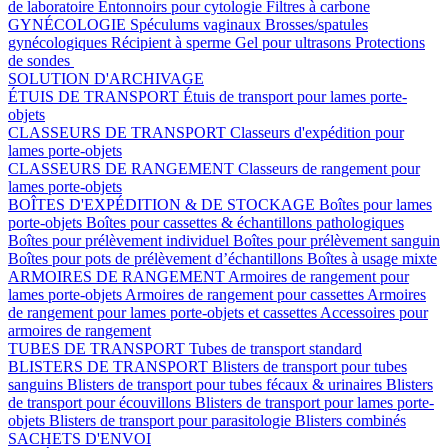
de laboratoire
Entonnoirs pour cytologie
Filtres à carbone
GYNÉCOLOGIE
Spéculums vaginaux
Brosses/spatules
gynécologiques
Récipient à sperme
Gel pour ultrasons
Protections
de sondes
SOLUTION D'ARCHIVAGE
ÉTUIS DE TRANSPORT
Étuis de transport pour lames porte-
objets
CLASSEURS DE TRANSPORT
Classeurs d'expédition pour
lames porte-objets
CLASSEURS DE RANGEMENT
Classeurs de rangement pour
lames porte-objets
BOÎTES D'EXPÉDITION & DE STOCKAGE
Boîtes pour lames
porte-objets
Boîtes pour cassettes & échantillons pathologiques
Boîtes pour prélèvement individuel
Boîtes pour prélèvement sanguin
Boîtes pour pots de prélèvement d’échantillons
Boîtes à usage mixte
ARMOIRES DE RANGEMENT
Armoires de rangement pour
lames porte-objets
Armoires de rangement pour cassettes
Armoires
de rangement pour lames porte-objets et cassettes
Accessoires pour
armoires de rangement
TUBES DE TRANSPORT
Tubes de transport standard
BLISTERS DE TRANSPORT
Blisters de transport pour tubes
sanguins
Blisters de transport pour tubes fécaux & urinaires
Blisters
de transport pour écouvillons
Blisters de transport pour lames porte-
objets
Blisters de transport pour parasitologie
Blisters combinés
SACHETS D'ENVOI