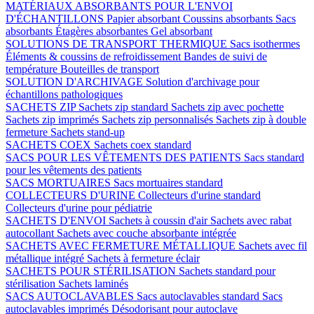
MATÉRIAUX ABSORBANTS POUR L'ENVOI
D'ÉCHANTILLONS
Papier absorbant
Coussins absorbants
Sacs
absorbants
Étagères absorbantes
Gel absorbant
SOLUTIONS DE TRANSPORT THERMIQUE
Sacs isothermes
Éléments & coussins de refroidissement
Bandes de suivi de
température
Bouteilles de transport
SOLUTION D'ARCHIVAGE
Solution d'archivage pour
échantillons pathologiques
SACHETS ZIP
Sachets zip standard
Sachets zip avec pochette
Sachets zip imprimés
Sachets zip personnalisés
Sachets zip à double
fermeture
Sachets stand-up
SACHETS COEX
Sachets coex standard
SACS POUR LES VÊTEMENTS DES PATIENTS
Sacs standard
pour les vêtements des patients
SACS MORTUAIRES
Sacs mortuaires standard
COLLECTEURS D'URINE
Collecteurs d'urine standard
Collecteurs d'urine pour pédiatrie
SACHETS D'ENVOI
Sachets à coussin d'air
Sachets avec rabat
autocollant
Sachets avec couche absorbante intégrée
SACHETS AVEC FERMETURE MÉTALLIQUE
Sachets avec fil
métallique intégré
Sachets à fermeture éclair
SACHETS POUR STÉRILISATION
Sachets standard pour
stérilisation
Sachets laminés
SACS AUTOCLAVABLES
Sacs autoclavables standard
Sacs
autoclavables imprimés
Désodorisant pour autoclave