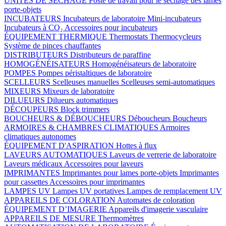
UNITÉS DE SÉCHAGE
Poste de travail pour le séchage des lames
porte-objets
INCUBATEURS
Incubateurs de laboratoire
Mini-incubateurs
Incubateurs à CO₂
Accessoires pour incubateurs
ÉQUIPEMENT THERMIQUE
Thermostats
Thermocycleurs
Système de pinces chauffantes
DISTRIBUTEURS
Distributeurs de paraffine
HOMOGÉNÉISATEURS
Homogénéisateurs de laboratoire
POMPES
Pompes péristaltiques de laboratoire
SCELLEURS
Scelleuses manuelles
Scelleuses semi-automatiques
MIXEURS
Mixeurs de laboratoire
DILUEURS
Dilueurs automatiques
DÉCOUPEURS
Block trimmers
BOUCHEURS & DÉBOUCHEURS
Déboucheurs
Boucheurs
ARMOIRES & CHAMBRES CLIMATIQUES
Armoires
climatiques autonomes
ÉQUIPEMENT D'ASPIRATION
Hottes à flux
LAVEURS AUTOMATIQUES
Laveurs de verrerie de laboratoire
Laveurs médicaux
Accessoires pour laveurs
IMPRIMANTES
Imprimantes pour lames porte-objets
Imprimantes
pour cassettes
Accessoires pour imprimantes
LAMPES UV
Lampes UV portatives
Lampes de remplacement UV
APPAREILS DE COLORATION
Automates de coloration
ÉQUIPEMENT D’IMAGERIE
Appareils d'imagerie vasculaire
APPAREILS DE MESURE
Thermomètres