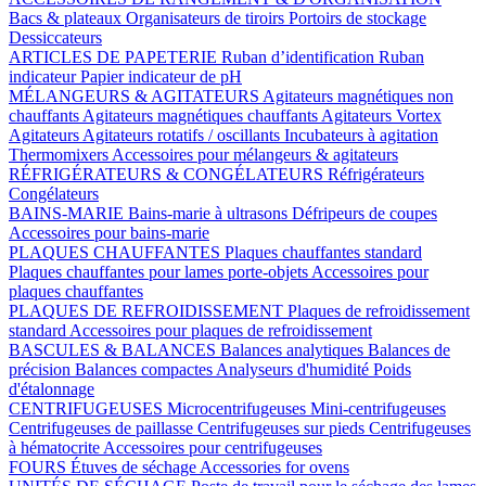
Bacs & plateaux
Organisateurs de tiroirs
Portoirs de stockage
Dessiccateurs
ARTICLES DE PAPETERIE
Ruban d’identification
Ruban
indicateur
Papier indicateur de pH
MÉLANGEURS & AGITATEURS
Agitateurs magnétiques non
chauffants
Agitateurs magnétiques chauffants
Agitateurs Vortex
Agitateurs
Agitateurs rotatifs / oscillants
Incubateurs à agitation
Thermomixers
Accessoires pour mélangeurs & agitateurs
RÉFRIGÉRATEURS & CONGÉLATEURS
Réfrigérateurs
Congélateurs
BAINS-MARIE
Bains-marie à ultrasons
Défripeurs de coupes
Accessoires pour bains-marie
PLAQUES CHAUFFANTES
Plaques chauffantes standard
Plaques chauffantes pour lames porte-objets
Accessoires pour
plaques chauffantes
PLAQUES DE REFROIDISSEMENT
Plaques de refroidissement
standard
Accessoires pour plaques de refroidissement
BASCULES & BALANCES
Balances analytiques
Balances de
précision
Balances compactes
Analyseurs d'humidité
Poids
d'étalonnage
CENTRIFUGEUSES
Microcentrifugeuses
Mini-centrifugeuses
Centrifugeuses de paillasse
Centrifugeuses sur pieds
Centrifugeuses
à hématocrite
Accessoires pour centrifugeuses
FOURS
Étuves de séchage
Accessories for ovens