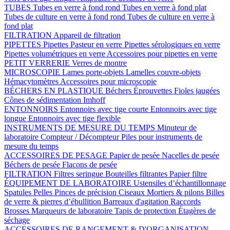
TUBES
Tubes en verre à fond rond
Tubes en verre à fond plat
Tubes de culture en verre à fond rond
Tubes de culture en verre à
fond plat
FILTRATION
Appareil de filtration
PIPETTES
Pipettes Pasteur en verre
Pipettes sérologiques en verre
Pipettes volumétriques en verre
Accessoires pour pipettes en verre
PETIT VERRERIE
Verres de montre
MICROSCOPIE
Lames porte-objets
Lamelles couvre-objets
Hémacytomètres
Accessoires pour microscopie
BÉCHERS EN PLASTIQUE
Béchers
Éprouvettes
Fioles jaugées
Cônes de sédimentation Imhoff
ENTONNOIRS
Entonnoirs avec tige courte
Entonnoirs avec tige
longue
Entonnoirs avec tige flexible
INSTRUMENTS DE MESURE DU TEMPS
Minuteur de
laboratoire
Compteur / Décompteur
Piles pour instruments de
mesure du temps
ACCESSOIRES DE PESAGE
Papier de pesée
Nacelles de pesée
Béchers de pesée
Flacons de pesée
FILTRATION
Filtres seringue
Bouteilles filtrantes
Papier filtre
ÉQUIPEMENT DE LABORATOIRE
Ustensiles d’échantillonnage
Spatules
Pelles
Pinces de précision
Ciseaux
Mortiers & pilons
Billes
de verre & pierres d’ébullition
Barreaux d'agitation
Raccords
Brosses
Marqueurs de laboratoire
Tapis de protection
Étagères de
séchage
ACCESSOIRES DE RANGEMENT & D'ORGANISATION