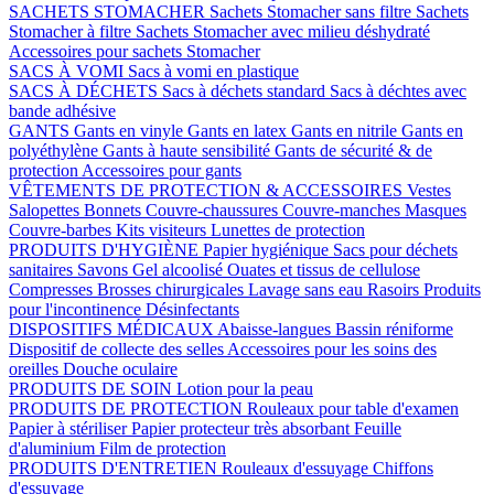
SACHETS STOMACHER
Sachets Stomacher sans filtre
Sachets
Stomacher à filtre
Sachets Stomacher avec milieu déshydraté
Accessoires pour sachets Stomacher
SACS À VOMI
Sacs à vomi en plastique
SACS À DÉCHETS
Sacs à déchets standard
Sacs à déchtes avec
bande adhésive
GANTS
Gants en vinyle
Gants en latex
Gants en nitrile
Gants en
polyéthylène
Gants à haute sensibilité
Gants de sécurité & de
protection
Accessoires pour gants
VÊTEMENTS DE PROTECTION & ACCESSOIRES
Vestes
Salopettes
Bonnets
Couvre-chaussures
Couvre-manches
Masques
Couvre-barbes
Kits visiteurs
Lunettes de protection
PRODUITS D'HYGIÈNE
Papier hygiénique
Sacs pour déchets
sanitaires
Savons
Gel alcoolisé
Ouates et tissus de cellulose
Compresses
Brosses chirurgicales
Lavage sans eau
Rasoirs
Produits
pour l'incontinence
Désinfectants
DISPOSITIFS MÉDICAUX
Abaisse-langues
Bassin réniforme
Dispositif de collecte des selles
Accessoires pour les soins des
oreilles
Douche oculaire
PRODUITS DE SOIN
Lotion pour la peau
PRODUITS DE PROTECTION
Rouleaux pour table d'examen
Papier à stériliser
Papier protecteur très absorbant
Feuille
d'aluminium
Film de protection
PRODUITS D'ENTRETIEN
Rouleaux d'essuyage
Chiffons
d'essuyage