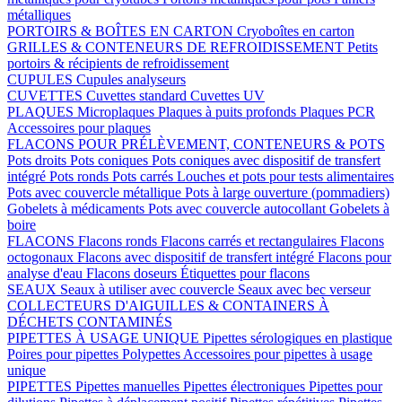
métalliques
PORTOIRS & BOÎTES EN CARTON
Cryoboîtes en carton
GRILLES & CONTENEURS DE REFROIDISSEMENT
Petits
portoirs & récipients de refroidissement
CUPULES
Cupules analyseurs
CUVETTES
Cuvettes standard
Cuvettes UV
PLAQUES
Microplaques
Plaques à puits profonds
Plaques PCR
Accessoires pour plaques
FLACONS POUR PRÉLÈVEMENT, CONTENEURS & POTS
Pots droits
Pots coniques
Pots coniques avec dispositif de transfert
intégré
Pots ronds
Pots carrés
Louches et pots pour tests alimentaires
Pots avec couvercle métallique
Pots à large ouverture (pommadiers)
Gobelets à médicaments
Pots avec couvercle autocollant
Gobelets à
boire
FLACONS
Flacons ronds
Flacons carrés et rectangulaires
Flacons
octogonaux
Flacons avec dispositif de transfert intégré
Flacons pour
analyse d'eau
Flacons doseurs
Étiquettes pour flacons
SEAUX
Seaux à utiliser avec couvercle
Seaux avec bec verseur
COLLECTEURS D'AIGUILLES & CONTAINERS À
DÉCHETS CONTAMINÉS
PIPETTES À USAGE UNIQUE
Pipettes sérologiques en plastique
Poires pour pipettes
Polypettes
Accessoires pour pipettes à usage
unique
PIPETTES
Pipettes manuelles
Pipettes électroniques
Pipettes pour