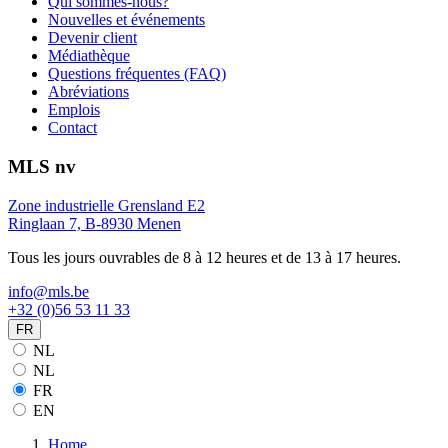
Qui sommes-nous?
Nouvelles et événements
Devenir client
Médiathèque
Questions fréquentes (FAQ)
Abréviations
Emplois
Contact
MLS nv
Zone industrielle Grensland E2
Ringlaan 7, B-8930 Menen
Tous les jours ouvrables de 8 à 12 heures et de 13 à 17 heures.
info@mls.be
+32 (0)56 53 11 33
FR
NL
NL
FR
EN
Home