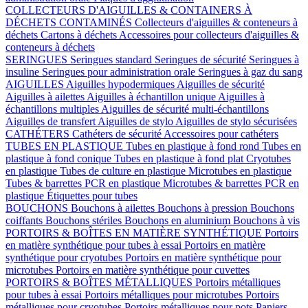
COLLECTEURS D'AIGUILLES & CONTAINERS À
DÉCHETS CONTAMINÉS
Collecteurs d'aiguilles & conteneurs à
déchets
Cartons à déchets
Accessoires pour collecteurs d'aiguilles &
conteneurs à déchets
SERINGUES
Seringues standard
Seringues de sécurité
Seringues à
insuline
Seringues pour administration orale
Seringues à gaz du sang
AIGUILLES
Aiguilles hypodermiques
Aiguilles de sécurité
Aiguilles à ailettes
Aiguilles à échantillon unique
Aiguilles à
échantillons multiples
Aiguilles de sécurité multi-échantillons
Aiguilles de transfert
Aiguilles de stylo
Aiguilles de stylo sécurisées
CATHÉTERS
Cathéters de sécurité
Accessoires pour cathéters
TUBES EN PLASTIQUE
Tubes en plastique à fond rond
Tubes en
plastique à fond conique
Tubes en plastique à fond plat
Cryotubes
en plastique
Tubes de culture en plastique
Microtubes en plastique
Tubes & barrettes PCR en plastique
Microtubes & barrettes PCR en
plastique
Étiquettes pour tubes
BOUCHONS
Bouchons à ailettes
Bouchons à pression
Bouchons
coiffants
Bouchons stériles
Bouchons en aluminium
Bouchons à vis
PORTOIRS & BOÎTES EN MATIÈRE SYNTHÉTIQUE
Portoirs
en matière synthétique pour tubes à essai
Portoirs en matière
synthétique pour cryotubes
Portoirs en matière synthétique pour
microtubes
Portoirs en matière synthétique pour cuvettes
PORTOIRS & BOÎTES MÉTALLIQUES
Portoirs métalliques
pour tubes à essai
Portoirs métalliques pour microtubes
Portoirs
métalliques pour cryotubes
Portoirs métalliques pour pots
Paniers