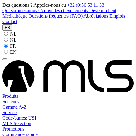
Des questions ? Appelez-nous au
+32 (0)56 53 11 33
Qui sommes-nous?
Nouvelles et événements
Devenir client
Médiathèque
Questions fréquentes (FAQ)
Abréviations
Emplois
Contact
FR
NL
NL
FR
EN
Produits
Secteurs
Gamme A-Z
Service
Code-barres: USI
MLS Selection
Promotions
Commande rapide