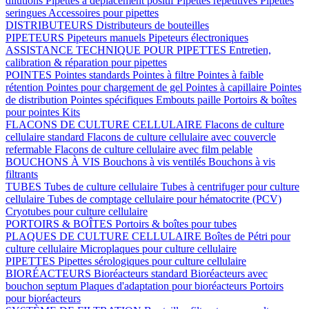
dilutions
Pipettes à déplacement positif
Pipettes répétitives
Pipettes
seringues
Accessoires pour pipettes
DISTRIBUTEURS
Distributeurs de bouteilles
PIPETEURS
Pipeteurs manuels
Pipeteurs électroniques
ASSISTANCE TECHNIQUE POUR PIPETTES
Entretien,
calibration & réparation pour pipettes
POINTES
Pointes standards
Pointes à filtre
Pointes à faible
rétention
Pointes pour chargement de gel
Pointes à capillaire
Pointes
de distribution
Pointes spécifiques
Embouts paille
Portoirs & boîtes
pour pointes
Kits
FLACONS DE CULTURE CELLULAIRE
Flacons de culture
cellulaire standard
Flacons de culture cellulaire avec couvercle
refermable
Flacons de culture cellulaire avec film pelable
BOUCHONS À VIS
Bouchons à vis ventilés
Bouchons à vis
filtrants
TUBES
Tubes de culture cellulaire
Tubes à centrifuger pour culture
cellulaire
Tubes de comptage cellulaire pour hématocrite (PCV)
Cryotubes pour culture cellulaire
PORTOIRS & BOÎTES
Portoirs & boîtes pour tubes
PLAQUES DE CULTURE CELLULAIRE
Boîtes de Pétri pour
culture cellulaire
Microplaques pour culture cellulaire
PIPETTES
Pipettes sérologiques pour culture cellulaire
BIORÉACTEURS
Bioréacteurs standard
Bioréacteurs avec
bouchon septum
Plaques d'adaptation pour bioréacteurs
Portoirs
pour bioréacteurs