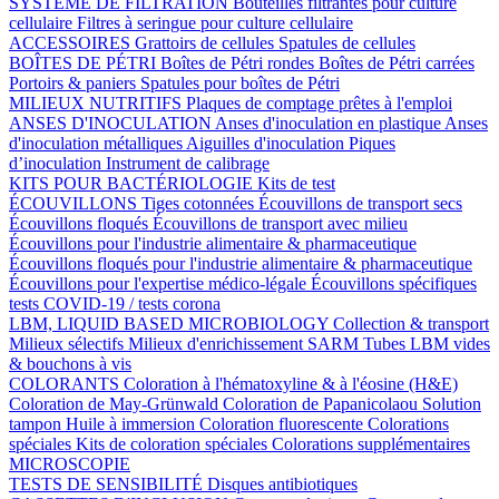
SYSTÈME DE FILTRATION
Bouteilles filtrantes pour culture
cellulaire
Filtres à seringue pour culture cellulaire
ACCESSOIRES
Grattoirs de cellules
Spatules de cellules
BOÎTES DE PÉTRI
Boîtes de Pétri rondes
Boîtes de Pétri carrées
Portoirs & paniers
Spatules pour boîtes de Pétri
MILIEUX NUTRITIFS
Plaques de comptage prêtes à l'emploi
ANSES D'INOCULATION
Anses d'inoculation en plastique
Anses
d'inoculation métalliques
Aiguilles d'inoculation
Piques
d’inoculation
Instrument de calibrage
KITS POUR BACTÉRIOLOGIE
Kits de test
ÉCOUVILLONS
Tiges cotonnées
Écouvillons de transport secs
Écouvillons floqués
Écouvillons de transport avec milieu
Écouvillons pour l'industrie alimentaire & pharmaceutique
Écouvillons floqués pour l'industrie alimentaire & pharmaceutique
Écouvillons pour l'expertise médico-légale
Écouvillons spécifiques
tests COVID-19 / tests corona
LBM, LIQUID BASED MICROBIOLOGY
Collection & transport
Milieux sélectifs
Milieux d'enrichissement SARM
Tubes LBM vides
& bouchons à vis
COLORANTS
Coloration à l'hématoxyline & à l'éosine (H&E)
Coloration de May-Grünwald
Coloration de Papanicolaou
Solution
tampon
Huile à immersion
Coloration fluorescente
Colorations
spéciales
Kits de coloration spéciales
Colorations supplémentaires
MICROSCOPIE
TESTS DE SENSIBILITÉ
Disques antibiotiques