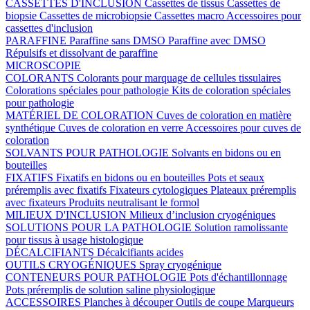
CASSETTES D'INCLUSION
Cassettes de tissus
Cassettes de
biopsie
Cassettes de microbiopsie
Cassettes macro
Accessoires pour
cassettes d'inclusion
PARAFFINE
Paraffine sans DMSO
Paraffine avec DMSO
Répulsifs et dissolvant de paraffine
MICROSCOPIE
COLORANTS
Colorants pour marquage de cellules tissulaires
Colorations spéciales pour pathologie
Kits de coloration spéciales
pour pathologie
MATÉRIEL DE COLORATION
Cuves de coloration en matière
synthétique
Cuves de coloration en verre
Accessoires pour cuves de
coloration
SOLVANTS POUR PATHOLOGIE
Solvants en bidons ou en
bouteilles
FIXATIFS
Fixatifs en bidons ou en bouteilles
Pots et seaux
préremplis avec fixatifs
Fixateurs cytologiques
Plateaux préremplis
avec fixateurs
Produits neutralisant le formol
MILIEUX D'INCLUSION
Milieux d’inclusion cryogéniques
SOLUTIONS POUR LA PATHOLOGIE
Solution ramolissante
pour tissus à usage histologique
DÉCALCIFIANTS
Décalcifiants acides
OUTILS CRYOGÉNIQUES
Spray cryogénique
CONTENEURS POUR PATHOLOGIE
Pots d'échantillonnage
Pots préremplis de solution saline physiologique
ACCESSOIRES
Planches à découper
Outils de coupe
Marqueurs