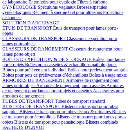
de laboratoire
Entonnoirs pour cytologie
Filtres à carbone
GYNÉCOLOGIE
Spéculums vaginaux
Brosses/spatules
gynécologiques
Récipient à sperme
Gel pour ultrasons
Protections
de sondes
SOLUTION D'ARCHIVAGE
ÉTUIS DE TRANSPORT
Étuis de transport pour lames porte-
objets
CLASSEURS DE TRANSPORT
Classeurs d'expédition pour
lames porte-objets
CLASSEURS DE RANGEMENT
Classeurs de rangement pour
lames porte-objets
BOÎTES D'EXPÉDITION & DE STOCKAGE
Boîtes pour lames
porte-objets
Boîtes pour cassettes & échantillons pathologiques
Boîtes pour prélèvement individuel
Boîtes pour prélèvement sanguin
Boîtes pour pots de prélèvement d’échantillons
Boîtes à usage mixte
ARMOIRES DE RANGEMENT
Armoires de rangement pour
lames porte-objets
Armoires de rangement pour cassettes
Armoires
de rangement pour lames porte-objets et cassettes
Accessoires pour
armoires de rangement
TUBES DE TRANSPORT
Tubes de transport standard
BLISTERS DE TRANSPORT
Blisters de transport pour tubes
sanguins
Blisters de transport pour tubes fécaux & urinaires
Blisters
de transport pour écouvillons
Blisters de transport pour lames porte-
objets
Blisters de transport pour parasitologie
Blisters combinés
SACHETS D'ENVOI