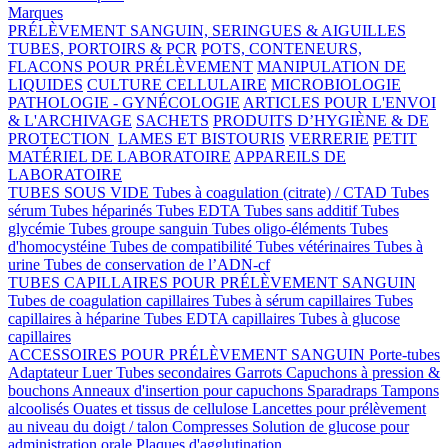
Marques
PRÉLÈVEMENT SANGUIN, SERINGUES & AIGUILLES
TUBES, PORTOIRS & PCR
POTS, CONTENEURS,
FLACONS POUR PRÉLÈVEMENT
MANIPULATION DE
LIQUIDES
CULTURE CELLULAIRE
MICROBIOLOGIE
PATHOLOGIE - GYNÉCOLOGIE
ARTICLES POUR L'ENVOI
& L'ARCHIVAGE
SACHETS
PRODUITS D’HYGIÈNE & DE
PROTECTION
LAMES ET BISTOURIS
VERRERIE
PETIT
MATÉRIEL DE LABORATOIRE
APPAREILS DE
LABORATOIRE
TUBES SOUS VIDE
Tubes à coagulation (citrate) / CTAD
Tubes
sérum
Tubes héparinés
Tubes EDTA
Tubes sans additif
Tubes
glycémie
Tubes groupe sanguin
Tubes oligo-éléments
Tubes
d'homocystéine
Tubes de compatibilité
Tubes vétérinaires
Tubes à
urine
Tubes de conservation de l’ADN-cf
TUBES CAPILLAIRES POUR PRÉLÈVEMENT SANGUIN
Tubes de coagulation capillaires
Tubes à sérum capillaires
Tubes
capillaires à héparine
Tubes EDTA capillaires
Tubes à glucose
capillaires
ACCESSOIRES POUR PRÉLÈVEMENT SANGUIN
Porte-tubes
Adaptateur Luer
Tubes secondaires
Garrots
Capuchons à pression &
bouchons
Anneaux d'insertion pour capuchons
Sparadraps
Tampons
alcoolisés
Ouates et tissus de cellulose
Lancettes pour prélèvement
au niveau du doigt / talon
Compresses
Solution de glucose pour
administration orale
Plaques d'agglutination