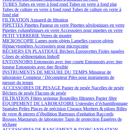
TUBES
Tubes en verre à fond rond
Tubes en verre à fond plat
Tubes de culture en verre à fond rond
Tubes de culture en verre à
fond plat
FILTRATION
Appareil de filtration
PIPETTES
Pipettes Pasteur en verre
Pipettes sérologiques en verre
Pipettes volumétriques en verre
Accessoires pour pipettes en verre
PETIT VERRERIE
Verres de montre
MICROSCOPIE
Lames porte-objets
Lamelles couvre-objets
Hémacytomètres
Accessoires pour microscopie
BÉCHERS EN PLASTIQUE
Béchers
Éprouvettes
Fioles jaugées
Cônes de sédimentation Imhoff
ENTONNOIRS
Entonnoirs avec tige courte
Entonnoirs avec tige
longue
Entonnoirs avec tige flexible
INSTRUMENTS DE MESURE DU TEMPS
Minuteur de
laboratoire
Compteur / Décompteur
Piles pour instruments de
mesure du temps
ACCESSOIRES DE PESAGE
Papier de pesée
Nacelles de pesée
Béchers de pesée
Flacons de pesée
FILTRATION
Filtres seringue
Bouteilles filtrantes
Papier filtre
ÉQUIPEMENT DE LABORATOIRE
Ustensiles d’échantillonnage
Spatules
Pelles
Pinces de précision
Ciseaux
Mortiers & pilons
Billes
de verre & pierres d’ébullition
Barreaux d'agitation
Raccords
Brosses
Marqueurs de laboratoire
Tapis de protection
Étagères de
séchage
ACCESSOIRES DE RANGEMENT & D'ORGANISATION