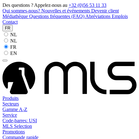
Des questions ? Appelez-nous au
+32 (0)56 53 11 33
Qui sommes-nous?
Nouvelles et événements
Devenir client
Médiathèque
Questions fréquentes (FAQ)
Abréviations
Emplois
Contact
FR
NL
NL
FR
EN
Produits
Secteurs
Gamme A-Z
Service
Code-barres: USI
MLS Selection
Promotions
Commande rapide