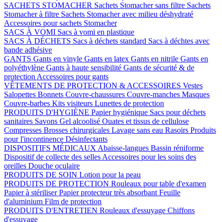
SACHETS STOMACHER
Sachets Stomacher sans filtre
Sachets
Stomacher à filtre
Sachets Stomacher avec milieu déshydraté
Accessoires pour sachets Stomacher
SACS À VOMI
Sacs à vomi en plastique
SACS À DÉCHETS
Sacs à déchets standard
Sacs à déchtes avec
bande adhésive
GANTS
Gants en vinyle
Gants en latex
Gants en nitrile
Gants en
polyéthylène
Gants à haute sensibilité
Gants de sécurité & de
protection
Accessoires pour gants
VÊTEMENTS DE PROTECTION & ACCESSOIRES
Vestes
Salopettes
Bonnets
Couvre-chaussures
Couvre-manches
Masques
Couvre-barbes
Kits visiteurs
Lunettes de protection
PRODUITS D'HYGIÈNE
Papier hygiénique
Sacs pour déchets
sanitaires
Savons
Gel alcoolisé
Ouates et tissus de cellulose
Compresses
Brosses chirurgicales
Lavage sans eau
Rasoirs
Produits
pour l'incontinence
Désinfectants
DISPOSITIFS MÉDICAUX
Abaisse-langues
Bassin réniforme
Dispositif de collecte des selles
Accessoires pour les soins des
oreilles
Douche oculaire
PRODUITS DE SOIN
Lotion pour la peau
PRODUITS DE PROTECTION
Rouleaux pour table d'examen
Papier à stériliser
Papier protecteur très absorbant
Feuille
d'aluminium
Film de protection
PRODUITS D'ENTRETIEN
Rouleaux d'essuyage
Chiffons
d'essuyage