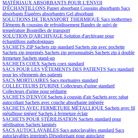
MATÉRIAUX ABSORBANTS POUR L'ENVOI
D'ÉCHANTILLONS
Papier absorbant
Coussins absorbants
Sacs
absorbants
Étagères absorbantes
Gel absorbant
SOLUTIONS DE TRANSPORT THERMIQUE
Sacs isothermes
Éléments & coussins de refroidissement
Bandes de suivi de
température
Bouteilles de transport
SOLUTION D'ARCHIVAGE
Solution d'archivage pour
échantillons pathologiques
SACHETS ZIP
Sachets zip standard
Sachets zip avec pochette
Sachets zip imprimés
Sachets zip personnalisés
Sachets zip à double
fermeture
Sachets stand-up
SACHETS COEX
Sachets coex standard
SACS POUR LES VÊTEMENTS DES PATIENTS
Sacs standard
pour les vêtements des patients
SACS MORTUAIRES
Sacs mortuaires standard
COLLECTEURS D'URINE
Collecteurs d'urine standard
Collecteurs d'urine pour pédiatrie
SACHETS D'ENVOI
Sachets à coussin d'air
Sachets avec rabat
autocollant
Sachets avec couche absorbante intégrée
SACHETS AVEC FERMETURE MÉTALLIQUE
Sachets avec fil
métallique intégré
Sachets à fermeture éclair
SACHETS POUR STÉRILISATION
Sachets standard pour
stérilisation
Sachets laminés
SACS AUTOCLAVABLES
Sacs autoclavables standard
Sacs
autoclavables imprimés
Désodorisant pour autoclave