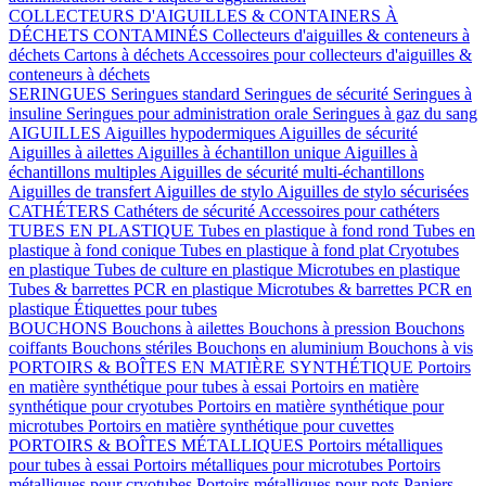
COLLECTEURS D'AIGUILLES & CONTAINERS À
DÉCHETS CONTAMINÉS
Collecteurs d'aiguilles & conteneurs à
déchets
Cartons à déchets
Accessoires pour collecteurs d'aiguilles &
conteneurs à déchets
SERINGUES
Seringues standard
Seringues de sécurité
Seringues à
insuline
Seringues pour administration orale
Seringues à gaz du sang
AIGUILLES
Aiguilles hypodermiques
Aiguilles de sécurité
Aiguilles à ailettes
Aiguilles à échantillon unique
Aiguilles à
échantillons multiples
Aiguilles de sécurité multi-échantillons
Aiguilles de transfert
Aiguilles de stylo
Aiguilles de stylo sécurisées
CATHÉTERS
Cathéters de sécurité
Accessoires pour cathéters
TUBES EN PLASTIQUE
Tubes en plastique à fond rond
Tubes en
plastique à fond conique
Tubes en plastique à fond plat
Cryotubes
en plastique
Tubes de culture en plastique
Microtubes en plastique
Tubes & barrettes PCR en plastique
Microtubes & barrettes PCR en
plastique
Étiquettes pour tubes
BOUCHONS
Bouchons à ailettes
Bouchons à pression
Bouchons
coiffants
Bouchons stériles
Bouchons en aluminium
Bouchons à vis
PORTOIRS & BOÎTES EN MATIÈRE SYNTHÉTIQUE
Portoirs
en matière synthétique pour tubes à essai
Portoirs en matière
synthétique pour cryotubes
Portoirs en matière synthétique pour
microtubes
Portoirs en matière synthétique pour cuvettes
PORTOIRS & BOÎTES MÉTALLIQUES
Portoirs métalliques
pour tubes à essai
Portoirs métalliques pour microtubes
Portoirs
métalliques pour cryotubes
Portoirs métalliques pour pots
Paniers