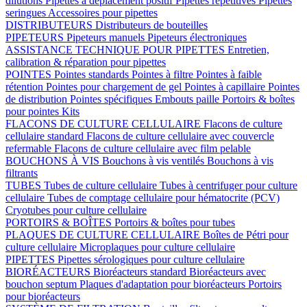
dilutions
Pipettes à déplacement positif
Pipettes répétitives
Pipettes
seringues
Accessoires pour pipettes
DISTRIBUTEURS
Distributeurs de bouteilles
PIPETEURS
Pipeteurs manuels
Pipeteurs électroniques
ASSISTANCE TECHNIQUE POUR PIPETTES
Entretien,
calibration & réparation pour pipettes
POINTES
Pointes standards
Pointes à filtre
Pointes à faible
rétention
Pointes pour chargement de gel
Pointes à capillaire
Pointes
de distribution
Pointes spécifiques
Embouts paille
Portoirs & boîtes
pour pointes
Kits
FLACONS DE CULTURE CELLULAIRE
Flacons de culture
cellulaire standard
Flacons de culture cellulaire avec couvercle
refermable
Flacons de culture cellulaire avec film pelable
BOUCHONS À VIS
Bouchons à vis ventilés
Bouchons à vis
filtrants
TUBES
Tubes de culture cellulaire
Tubes à centrifuger pour culture
cellulaire
Tubes de comptage cellulaire pour hématocrite (PCV)
Cryotubes pour culture cellulaire
PORTOIRS & BOÎTES
Portoirs & boîtes pour tubes
PLAQUES DE CULTURE CELLULAIRE
Boîtes de Pétri pour
culture cellulaire
Microplaques pour culture cellulaire
PIPETTES
Pipettes sérologiques pour culture cellulaire
BIORÉACTEURS
Bioréacteurs standard
Bioréacteurs avec
bouchon septum
Plaques d'adaptation pour bioréacteurs
Portoirs
pour bioréacteurs