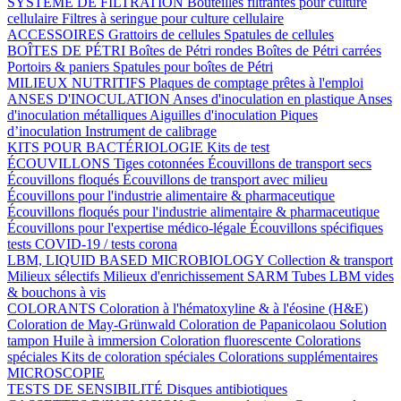
SYSTÈME DE FILTRATION
Bouteilles filtrantes pour culture
cellulaire
Filtres à seringue pour culture cellulaire
ACCESSOIRES
Grattoirs de cellules
Spatules de cellules
BOÎTES DE PÉTRI
Boîtes de Pétri rondes
Boîtes de Pétri carrées
Portoirs & paniers
Spatules pour boîtes de Pétri
MILIEUX NUTRITIFS
Plaques de comptage prêtes à l'emploi
ANSES D'INOCULATION
Anses d'inoculation en plastique
Anses
d'inoculation métalliques
Aiguilles d'inoculation
Piques
d’inoculation
Instrument de calibrage
KITS POUR BACTÉRIOLOGIE
Kits de test
ÉCOUVILLONS
Tiges cotonnées
Écouvillons de transport secs
Écouvillons floqués
Écouvillons de transport avec milieu
Écouvillons pour l'industrie alimentaire & pharmaceutique
Écouvillons floqués pour l'industrie alimentaire & pharmaceutique
Écouvillons pour l'expertise médico-légale
Écouvillons spécifiques
tests COVID-19 / tests corona
LBM, LIQUID BASED MICROBIOLOGY
Collection & transport
Milieux sélectifs
Milieux d'enrichissement SARM
Tubes LBM vides
& bouchons à vis
COLORANTS
Coloration à l'hématoxyline & à l'éosine (H&E)
Coloration de May-Grünwald
Coloration de Papanicolaou
Solution
tampon
Huile à immersion
Coloration fluorescente
Colorations
spéciales
Kits de coloration spéciales
Colorations supplémentaires
MICROSCOPIE
TESTS DE SENSIBILITÉ
Disques antibiotiques