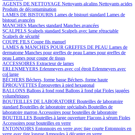
AGENTS DE NETTOYAGE
Nettoyants alcalins
Nettoyants acides
Produits de décontamination
LAMES DE BISTOURIS
Lames de bistouri standard
Lames de
bistouri avancées
MANCHES
Manches standard
Manches avancées
SCALPELS
Scalpels standard
Scalpels avec lame rétractable
Scalpels de sécurité
COUPE FILS
Coupe fils manuel
LAMES & MANCHES POUR GREFFES DE PEAU
Lames de
dermatome
Manches pour greffes de peau
Lames pour greffes de
peau
Lames pour coupe de tissus
ACCESSOIRES
Extracteur de lames
ERLENMEYERS
Erlenmeyers avec col étroit
Erlenmeyers avec
col large
BÉCHERS
Béchers, forme basse
Béchers, forme haute
ÉPROUVETTES
Éprouvettes à pied hexagonal
BALLONS
Ballons à fond rond
Ballons à fond plat
Fioles jaugées
volumétriques
BOUTEILLES DE LABORATOIRE
Bouteilles de laboratoire
standard
Bouteilles de laboratoire spécialisés
Bouteilles de
laboratoire marron
Accessoires pour bouteilles de laboratoire
BOUTEILLES
Bouteilles à large ouverture
Flacons à sérum
Fioles
Accessoires pour bouteilles en verre
ENTONNOIRS
Entonnoirs en verre avec tige courte
Entonnoirs en
verre avec tige longue
Ampoules à décanter en verre