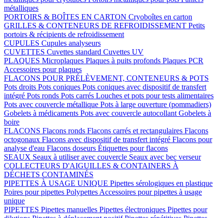
métalliques
PORTOIRS & BOÎTES EN CARTON
Cryoboîtes en carton
GRILLES & CONTENEURS DE REFROIDISSEMENT
Petits
portoirs & récipients de refroidissement
CUPULES
Cupules analyseurs
CUVETTES
Cuvettes standard
Cuvettes UV
PLAQUES
Microplaques
Plaques à puits profonds
Plaques PCR
Accessoires pour plaques
FLACONS POUR PRÉLÈVEMENT, CONTENEURS & POTS
Pots droits
Pots coniques
Pots coniques avec dispositif de transfert
intégré
Pots ronds
Pots carrés
Louches et pots pour tests alimentaires
Pots avec couvercle métallique
Pots à large ouverture (pommadiers)
Gobelets à médicaments
Pots avec couvercle autocollant
Gobelets à
boire
FLACONS
Flacons ronds
Flacons carrés et rectangulaires
Flacons
octogonaux
Flacons avec dispositif de transfert intégré
Flacons pour
analyse d'eau
Flacons doseurs
Étiquettes pour flacons
SEAUX
Seaux à utiliser avec couvercle
Seaux avec bec verseur
COLLECTEURS D'AIGUILLES & CONTAINERS À
DÉCHETS CONTAMINÉS
PIPETTES À USAGE UNIQUE
Pipettes sérologiques en plastique
Poires pour pipettes
Polypettes
Accessoires pour pipettes à usage
unique
PIPETTES
Pipettes manuelles
Pipettes électroniques
Pipettes pour