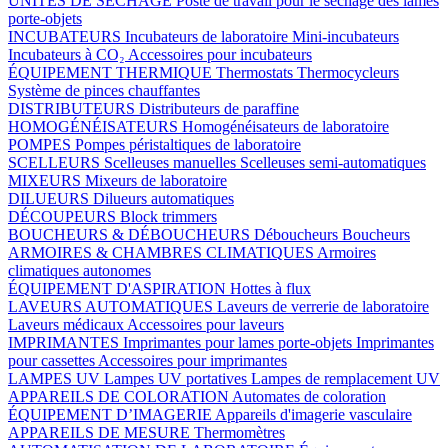
UNITÉS DE SÉCHAGE
Poste de travail pour le séchage des lames
porte-objets
INCUBATEURS
Incubateurs de laboratoire
Mini-incubateurs
Incubateurs à CO₂
Accessoires pour incubateurs
ÉQUIPEMENT THERMIQUE
Thermostats
Thermocycleurs
Système de pinces chauffantes
DISTRIBUTEURS
Distributeurs de paraffine
HOMOGÉNÉISATEURS
Homogénéisateurs de laboratoire
POMPES
Pompes péristaltiques de laboratoire
SCELLEURS
Scelleuses manuelles
Scelleuses semi-automatiques
MIXEURS
Mixeurs de laboratoire
DILUEURS
Dilueurs automatiques
DÉCOUPEURS
Block trimmers
BOUCHEURS & DÉBOUCHEURS
Déboucheurs
Boucheurs
ARMOIRES & CHAMBRES CLIMATIQUES
Armoires
climatiques autonomes
ÉQUIPEMENT D'ASPIRATION
Hottes à flux
LAVEURS AUTOMATIQUES
Laveurs de verrerie de laboratoire
Laveurs médicaux
Accessoires pour laveurs
IMPRIMANTES
Imprimantes pour lames porte-objets
Imprimantes
pour cassettes
Accessoires pour imprimantes
LAMPES UV
Lampes UV portatives
Lampes de remplacement UV
APPAREILS DE COLORATION
Automates de coloration
ÉQUIPEMENT D’IMAGERIE
Appareils d'imagerie vasculaire
APPAREILS DE MESURE
Thermomètres