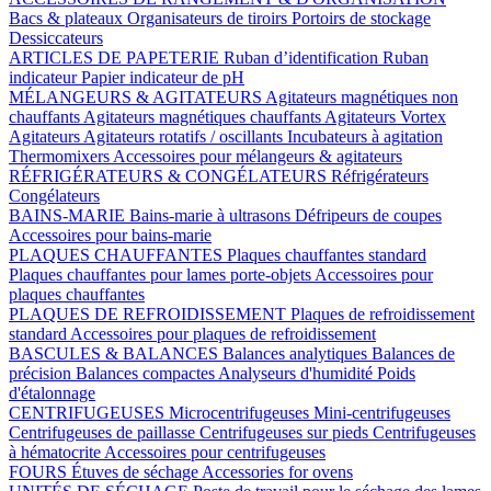
Bacs & plateaux
Organisateurs de tiroirs
Portoirs de stockage
Dessiccateurs
ARTICLES DE PAPETERIE
Ruban d’identification
Ruban
indicateur
Papier indicateur de pH
MÉLANGEURS & AGITATEURS
Agitateurs magnétiques non
chauffants
Agitateurs magnétiques chauffants
Agitateurs Vortex
Agitateurs
Agitateurs rotatifs / oscillants
Incubateurs à agitation
Thermomixers
Accessoires pour mélangeurs & agitateurs
RÉFRIGÉRATEURS & CONGÉLATEURS
Réfrigérateurs
Congélateurs
BAINS-MARIE
Bains-marie à ultrasons
Défripeurs de coupes
Accessoires pour bains-marie
PLAQUES CHAUFFANTES
Plaques chauffantes standard
Plaques chauffantes pour lames porte-objets
Accessoires pour
plaques chauffantes
PLAQUES DE REFROIDISSEMENT
Plaques de refroidissement
standard
Accessoires pour plaques de refroidissement
BASCULES & BALANCES
Balances analytiques
Balances de
précision
Balances compactes
Analyseurs d'humidité
Poids
d'étalonnage
CENTRIFUGEUSES
Microcentrifugeuses
Mini-centrifugeuses
Centrifugeuses de paillasse
Centrifugeuses sur pieds
Centrifugeuses
à hématocrite
Accessoires pour centrifugeuses
FOURS
Étuves de séchage
Accessories for ovens