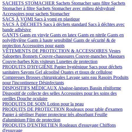
SACHETS STOMACHER
Sachets Stomacher sans filtre
Sachets
Stomacher à filtre
Sachets Stomacher avec milieu déshydraté
Accessoires pour sachets Stomacher
SACS À VOMI
Sacs à vomi en plastique
SACS À DÉCHETS
Sacs à déchets standard
Sacs à déchtes avec
bande adhésive
GANTS
Gants en vinyle
Gants en latex
Gants en nitrile
Gants en
polyéthylène
Gants à haute sensibilité
Gants de sécurité & de
protection
Accessoires pour gants
VÊTEMENTS DE PROTECTION & ACCESSOIRES
Vestes
Salopettes
Bonnets
Couvre-chaussures
Couvre-manches
Masques
Couvre-barbes
Kits visiteurs
Lunettes de protection
PRODUITS D'HYGIÈNE
Papier hygiénique
Sacs pour déchets
sanitaires
Savons
Gel alcoolisé
Ouates et tissus de cellulose
Compresses
Brosses chirurgicales
Lavage sans eau
Rasoirs
Produits
pour l'incontinence
Désinfectants
DISPOSITIFS MÉDICAUX
Abaisse-langues
Bassin réniforme
Dispositif de collecte des selles
Accessoires pour les soins des
oreilles
Douche oculaire
PRODUITS DE SOIN
Lotion pour la peau
PRODUITS DE PROTECTION
Rouleaux pour table d'examen
Papier à stériliser
Papier protecteur très absorbant
Feuille
d'aluminium
Film de protection
PRODUITS D'ENTRETIEN
Rouleaux d'essuyage
Chiffons
d'essuyage