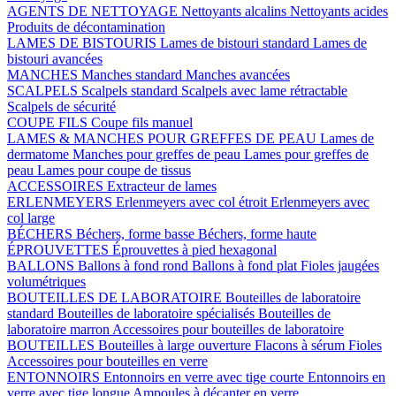
AGENTS DE NETTOYAGE
Nettoyants alcalins
Nettoyants acides
Produits de décontamination
LAMES DE BISTOURIS
Lames de bistouri standard
Lames de
bistouri avancées
MANCHES
Manches standard
Manches avancées
SCALPELS
Scalpels standard
Scalpels avec lame rétractable
Scalpels de sécurité
COUPE FILS
Coupe fils manuel
LAMES & MANCHES POUR GREFFES DE PEAU
Lames de
dermatome
Manches pour greffes de peau
Lames pour greffes de
peau
Lames pour coupe de tissus
ACCESSOIRES
Extracteur de lames
ERLENMEYERS
Erlenmeyers avec col étroit
Erlenmeyers avec
col large
BÉCHERS
Béchers, forme basse
Béchers, forme haute
ÉPROUVETTES
Éprouvettes à pied hexagonal
BALLONS
Ballons à fond rond
Ballons à fond plat
Fioles jaugées
volumétriques
BOUTEILLES DE LABORATOIRE
Bouteilles de laboratoire
standard
Bouteilles de laboratoire spécialisés
Bouteilles de
laboratoire marron
Accessoires pour bouteilles de laboratoire
BOUTEILLES
Bouteilles à large ouverture
Flacons à sérum
Fioles
Accessoires pour bouteilles en verre
ENTONNOIRS
Entonnoirs en verre avec tige courte
Entonnoirs en
verre avec tige longue
Ampoules à décanter en verre