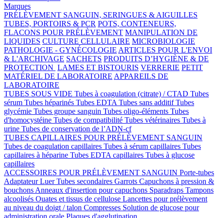
Marques
PRÉLÈVEMENT SANGUIN, SERINGUES & AIGUILLES
TUBES, PORTOIRS & PCR
POTS, CONTENEURS,
FLACONS POUR PRÉLÈVEMENT
MANIPULATION DE
LIQUIDES
CULTURE CELLULAIRE
MICROBIOLOGIE
PATHOLOGIE - GYNÉCOLOGIE
ARTICLES POUR L'ENVOI
& L'ARCHIVAGE
SACHETS
PRODUITS D’HYGIÈNE & DE
PROTECTION
LAMES ET BISTOURIS
VERRERIE
PETIT
MATÉRIEL DE LABORATOIRE
APPAREILS DE
LABORATOIRE
TUBES SOUS VIDE
Tubes à coagulation (citrate) / CTAD
Tubes
sérum
Tubes héparinés
Tubes EDTA
Tubes sans additif
Tubes
glycémie
Tubes groupe sanguin
Tubes oligo-éléments
Tubes
d'homocystéine
Tubes de compatibilité
Tubes vétérinaires
Tubes à
urine
Tubes de conservation de l’ADN-cf
TUBES CAPILLAIRES POUR PRÉLÈVEMENT SANGUIN
Tubes de coagulation capillaires
Tubes à sérum capillaires
Tubes
capillaires à héparine
Tubes EDTA capillaires
Tubes à glucose
capillaires
ACCESSOIRES POUR PRÉLÈVEMENT SANGUIN
Porte-tubes
Adaptateur Luer
Tubes secondaires
Garrots
Capuchons à pression &
bouchons
Anneaux d'insertion pour capuchons
Sparadraps
Tampons
alcoolisés
Ouates et tissus de cellulose
Lancettes pour prélèvement
au niveau du doigt / talon
Compresses
Solution de glucose pour
administration orale
Plaques d'agglutination