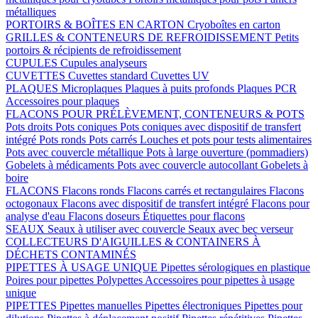
métalliques
PORTOIRS & BOÎTES EN CARTON
Cryoboîtes en carton
GRILLES & CONTENEURS DE REFROIDISSEMENT
Petits
portoirs & récipients de refroidissement
CUPULES
Cupules analyseurs
CUVETTES
Cuvettes standard
Cuvettes UV
PLAQUES
Microplaques
Plaques à puits profonds
Plaques PCR
Accessoires pour plaques
FLACONS POUR PRÉLÈVEMENT, CONTENEURS & POTS
Pots droits
Pots coniques
Pots coniques avec dispositif de transfert
intégré
Pots ronds
Pots carrés
Louches et pots pour tests alimentaires
Pots avec couvercle métallique
Pots à large ouverture (pommadiers)
Gobelets à médicaments
Pots avec couvercle autocollant
Gobelets à
boire
FLACONS
Flacons ronds
Flacons carrés et rectangulaires
Flacons
octogonaux
Flacons avec dispositif de transfert intégré
Flacons pour
analyse d'eau
Flacons doseurs
Étiquettes pour flacons
SEAUX
Seaux à utiliser avec couvercle
Seaux avec bec verseur
COLLECTEURS D'AIGUILLES & CONTAINERS À
DÉCHETS CONTAMINÉS
PIPETTES À USAGE UNIQUE
Pipettes sérologiques en plastique
Poires pour pipettes
Polypettes
Accessoires pour pipettes à usage
unique
PIPETTES
Pipettes manuelles
Pipettes électroniques
Pipettes pour