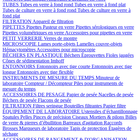
TUBES
Tubes en verre à fond rond
Tubes en verre à fond plat
Tubes de culture en verre à fond rond
Tubes de culture en verre à
fond plat
FILTRATION
Appareil de filtration
PIPETTES
Pipettes Pasteur en verre
Pipettes sérologiques en verre
Pipettes volumétriques en verre
Accessoires pour pipettes en verre
PETIT VERRERIE
Verres de montre
MICROSCOPIE
Lames porte-objets
Lamelles couvre-objets
Hémacytomètres
Accessoires pour microscopie
BÉCHERS EN PLASTIQUE
Béchers
Éprouvettes
Fioles jaugées
Cônes de sédimentation Imhoff
ENTONNOIRS
Entonnoirs avec tige courte
Entonnoirs avec tige
longue
Entonnoirs avec tige flexible
INSTRUMENTS DE MESURE DU TEMPS
Minuteur de
laboratoire
Compteur / Décompteur
Piles pour instruments de
mesure du temps
ACCESSOIRES DE PESAGE
Papier de pesée
Nacelles de pesée
Béchers de pesée
Flacons de pesée
FILTRATION
Filtres seringue
Bouteilles filtrantes
Papier filtre
ÉQUIPEMENT DE LABORATOIRE
Ustensiles d’échantillonnage
Spatules
Pelles
Pinces de précision
Ciseaux
Mortiers & pilons
Billes
de verre & pierres d’ébullition
Barreaux d'agitation
Raccords
Brosses
Marqueurs de laboratoire
Tapis de protection
Étagères de
séchage
ACCESSOIRES DE RANGEMENT & D'ORGANISATION