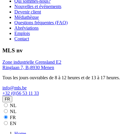
Qui sommes-nous?
Nouvelles et événements
Devenir client
Médiathèque
Questions fréquentes (FAQ)
Abréviations
Emplois
Contact
MLS nv
Zone industrielle Grensland E2
Ringlaan 7, B-8930 Menen
Tous les jours ouvrables de 8 à 12 heures et de 13 à 17 heures.
info@mls.be
+32 (0)56 53 11 33
FR
NL
NL
FR
EN
Home