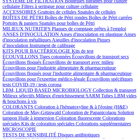
SYSTÈME DE FILTRATION
Bouteilles filtrantes pour culture
cellulaire
Filtres à seringue pour culture cellulaire
ACCESSOIRES
Grattoirs de cellules
Spatules de cellules
BOÎTES DE PÉTRI
Boîtes de Pétri rondes
Boîtes de Pétri carrées
Portoirs & paniers
Spatules pour boîtes de Pétri
MILIEUX NUTRITIFS
Plaques de comptage prêtes à l'emploi
ANSES D'INOCULATION
Anses d'inoculation en plastique
Anses
d'inoculation métalliques
Aiguilles d'inoculation
Piques
d’inoculation
Instrument de calibrage
KITS POUR BACTÉRIOLOGIE
Kits de test
ÉCOUVILLONS
Tiges cotonnées
Écouvillons de transport secs
Écouvillons floqués
Écouvillons de transport avec milieu
Écouvillons pour l'industrie alimentaire & pharmaceutique
Écouvillons floqués pour l'industrie alimentaire & pharmaceutique
Écouvillons pour l'expertise médico-légale
Écouvillons spécifiques
tests COVID-19 / tests corona
LBM, LIQUID BASED MICROBIOLOGY
Collection & transport
Milieux sélectifs
Milieux d'enrichissement SARM
Tubes LBM vides
& bouchons à vis
COLORANTS
Coloration à l'hématoxyline & à l'éosine (H&E)
Coloration de May-Grünwald
Coloration de Papanicolaou
Solution
tampon
Huile à immersion
Coloration fluorescente
Colorations
spéciales
Kits de coloration spéciales
Colorations supplémentaires
MICROSCOPIE
TESTS DE SENSIBILITÉ
Disques antibiotiques