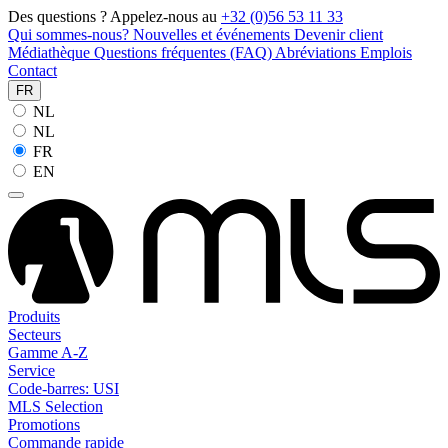
Des questions ? Appelez-nous au
+32 (0)56 53 11 33
Qui sommes-nous?
Nouvelles et événements
Devenir client
Médiathèque
Questions fréquentes (FAQ)
Abréviations
Emplois
Contact
FR
NL
NL
FR
EN
Produits
Secteurs
Gamme A-Z
Service
Code-barres: USI
MLS Selection
Promotions
Commande rapide