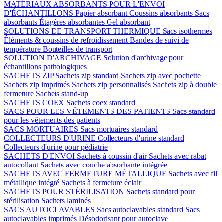
MATÉRIAUX ABSORBANTS POUR L'ENVOI
D'ÉCHANTILLONS
Papier absorbant
Coussins absorbants
Sacs
absorbants
Étagères absorbantes
Gel absorbant
SOLUTIONS DE TRANSPORT THERMIQUE
Sacs isothermes
Éléments & coussins de refroidissement
Bandes de suivi de
température
Bouteilles de transport
SOLUTION D'ARCHIVAGE
Solution d'archivage pour
échantillons pathologiques
SACHETS ZIP
Sachets zip standard
Sachets zip avec pochette
Sachets zip imprimés
Sachets zip personnalisés
Sachets zip à double
fermeture
Sachets stand-up
SACHETS COEX
Sachets coex standard
SACS POUR LES VÊTEMENTS DES PATIENTS
Sacs standard
pour les vêtements des patients
SACS MORTUAIRES
Sacs mortuaires standard
COLLECTEURS D'URINE
Collecteurs d'urine standard
Collecteurs d'urine pour pédiatrie
SACHETS D'ENVOI
Sachets à coussin d'air
Sachets avec rabat
autocollant
Sachets avec couche absorbante intégrée
SACHETS AVEC FERMETURE MÉTALLIQUE
Sachets avec fil
métallique intégré
Sachets à fermeture éclair
SACHETS POUR STÉRILISATION
Sachets standard pour
stérilisation
Sachets laminés
SACS AUTOCLAVABLES
Sacs autoclavables standard
Sacs
autoclavables imprimés
Désodorisant pour autoclave