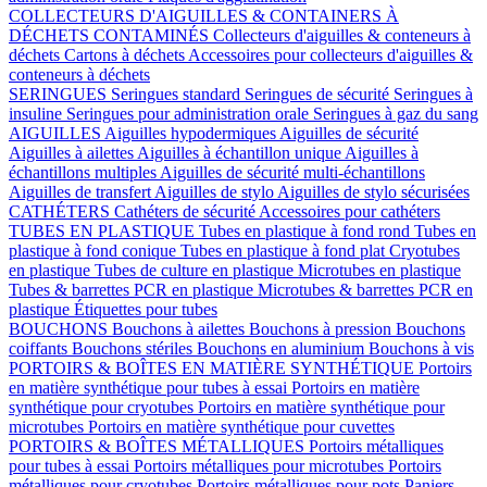
COLLECTEURS D'AIGUILLES & CONTAINERS À
DÉCHETS CONTAMINÉS
Collecteurs d'aiguilles & conteneurs à
déchets
Cartons à déchets
Accessoires pour collecteurs d'aiguilles &
conteneurs à déchets
SERINGUES
Seringues standard
Seringues de sécurité
Seringues à
insuline
Seringues pour administration orale
Seringues à gaz du sang
AIGUILLES
Aiguilles hypodermiques
Aiguilles de sécurité
Aiguilles à ailettes
Aiguilles à échantillon unique
Aiguilles à
échantillons multiples
Aiguilles de sécurité multi-échantillons
Aiguilles de transfert
Aiguilles de stylo
Aiguilles de stylo sécurisées
CATHÉTERS
Cathéters de sécurité
Accessoires pour cathéters
TUBES EN PLASTIQUE
Tubes en plastique à fond rond
Tubes en
plastique à fond conique
Tubes en plastique à fond plat
Cryotubes
en plastique
Tubes de culture en plastique
Microtubes en plastique
Tubes & barrettes PCR en plastique
Microtubes & barrettes PCR en
plastique
Étiquettes pour tubes
BOUCHONS
Bouchons à ailettes
Bouchons à pression
Bouchons
coiffants
Bouchons stériles
Bouchons en aluminium
Bouchons à vis
PORTOIRS & BOÎTES EN MATIÈRE SYNTHÉTIQUE
Portoirs
en matière synthétique pour tubes à essai
Portoirs en matière
synthétique pour cryotubes
Portoirs en matière synthétique pour
microtubes
Portoirs en matière synthétique pour cuvettes
PORTOIRS & BOÎTES MÉTALLIQUES
Portoirs métalliques
pour tubes à essai
Portoirs métalliques pour microtubes
Portoirs
métalliques pour cryotubes
Portoirs métalliques pour pots
Paniers