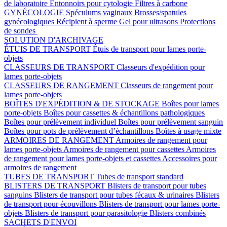
de laboratoire
Entonnoirs pour cytologie
Filtres à carbone
GYNÉCOLOGIE
Spéculums vaginaux
Brosses/spatules
gynécologiques
Récipient à sperme
Gel pour ultrasons
Protections
de sondes
SOLUTION D'ARCHIVAGE
ÉTUIS DE TRANSPORT
Étuis de transport pour lames porte-
objets
CLASSEURS DE TRANSPORT
Classeurs d'expédition pour
lames porte-objets
CLASSEURS DE RANGEMENT
Classeurs de rangement pour
lames porte-objets
BOÎTES D'EXPÉDITION & DE STOCKAGE
Boîtes pour lames
porte-objets
Boîtes pour cassettes & échantillons pathologiques
Boîtes pour prélèvement individuel
Boîtes pour prélèvement sanguin
Boîtes pour pots de prélèvement d’échantillons
Boîtes à usage mixte
ARMOIRES DE RANGEMENT
Armoires de rangement pour
lames porte-objets
Armoires de rangement pour cassettes
Armoires
de rangement pour lames porte-objets et cassettes
Accessoires pour
armoires de rangement
TUBES DE TRANSPORT
Tubes de transport standard
BLISTERS DE TRANSPORT
Blisters de transport pour tubes
sanguins
Blisters de transport pour tubes fécaux & urinaires
Blisters
de transport pour écouvillons
Blisters de transport pour lames porte-
objets
Blisters de transport pour parasitologie
Blisters combinés
SACHETS D'ENVOI