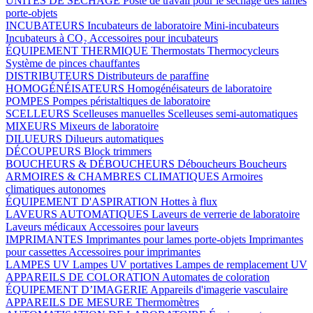
UNITÉS DE SÉCHAGE
Poste de travail pour le séchage des lames
porte-objets
INCUBATEURS
Incubateurs de laboratoire
Mini-incubateurs
Incubateurs à CO₂
Accessoires pour incubateurs
ÉQUIPEMENT THERMIQUE
Thermostats
Thermocycleurs
Système de pinces chauffantes
DISTRIBUTEURS
Distributeurs de paraffine
HOMOGÉNÉISATEURS
Homogénéisateurs de laboratoire
POMPES
Pompes péristaltiques de laboratoire
SCELLEURS
Scelleuses manuelles
Scelleuses semi-automatiques
MIXEURS
Mixeurs de laboratoire
DILUEURS
Dilueurs automatiques
DÉCOUPEURS
Block trimmers
BOUCHEURS & DÉBOUCHEURS
Déboucheurs
Boucheurs
ARMOIRES & CHAMBRES CLIMATIQUES
Armoires
climatiques autonomes
ÉQUIPEMENT D'ASPIRATION
Hottes à flux
LAVEURS AUTOMATIQUES
Laveurs de verrerie de laboratoire
Laveurs médicaux
Accessoires pour laveurs
IMPRIMANTES
Imprimantes pour lames porte-objets
Imprimantes
pour cassettes
Accessoires pour imprimantes
LAMPES UV
Lampes UV portatives
Lampes de remplacement UV
APPAREILS DE COLORATION
Automates de coloration
ÉQUIPEMENT D’IMAGERIE
Appareils d'imagerie vasculaire
APPAREILS DE MESURE
Thermomètres