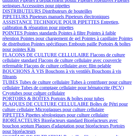
dilutions
Pipettes à déplacement positif
Pipettes répétitives
Pipettes
seringues
Accessoires pour pipettes
DISTRIBUTEURS
Distributeurs de bouteilles
PIPETEURS
Pipeteurs manuels
Pipeteurs électroniques
ASSISTANCE TECHNIQUE POUR PIPETTES
Entretien,
calibration & réparation pour pipettes
POINTES
Pointes standards
Pointes à filtre
Pointes à faible
rétention
Pointes pour chargement de gel
Pointes à capillaire
Pointes
de distribution
Pointes spécifiques
Embouts paille
Portoirs & boîtes
pour pointes
Kits
FLACONS DE CULTURE CELLULAIRE
Flacons de culture
cellulaire standard
Flacons de culture cellulaire avec couvercle
refermable
Flacons de culture cellulaire avec film pelable
BOUCHONS À VIS
Bouchons à vis ventilés
Bouchons à vis
filtrants
TUBES
Tubes de culture cellulaire
Tubes à centrifuger pour culture
cellulaire
Tubes de comptage cellulaire pour hématocrite (PCV)
Cryotubes pour culture cellulaire
PORTOIRS & BOÎTES
Portoirs & boîtes pour tubes
PLAQUES DE CULTURE CELLULAIRE
Boîtes de Pétri pour
culture cellulaire
Microplaques pour culture cellulaire
PIPETTES
Pipettes sérologiques pour culture cellulaire
BIORÉACTEURS
Bioréacteurs standard
Bioréacteurs avec
bouchon septum
Plaques d'adaptation pour bioréacteurs
Portoirs
pour bioréacteurs