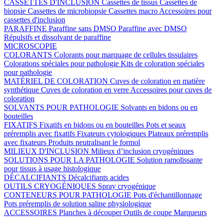
CASSETTES D'INCLUSION
Cassettes de tissus
Cassettes de
biopsie
Cassettes de microbiopsie
Cassettes macro
Accessoires pour
cassettes d'inclusion
PARAFFINE
Paraffine sans DMSO
Paraffine avec DMSO
Répulsifs et dissolvant de paraffine
MICROSCOPIE
COLORANTS
Colorants pour marquage de cellules tissulaires
Colorations spéciales pour pathologie
Kits de coloration spéciales
pour pathologie
MATÉRIEL DE COLORATION
Cuves de coloration en matière
synthétique
Cuves de coloration en verre
Accessoires pour cuves de
coloration
SOLVANTS POUR PATHOLOGIE
Solvants en bidons ou en
bouteilles
FIXATIFS
Fixatifs en bidons ou en bouteilles
Pots et seaux
préremplis avec fixatifs
Fixateurs cytologiques
Plateaux préremplis
avec fixateurs
Produits neutralisant le formol
MILIEUX D'INCLUSION
Milieux d’inclusion cryogéniques
SOLUTIONS POUR LA PATHOLOGIE
Solution ramolissante
pour tissus à usage histologique
DÉCALCIFIANTS
Décalcifiants acides
OUTILS CRYOGÉNIQUES
Spray cryogénique
CONTENEURS POUR PATHOLOGIE
Pots d'échantillonnage
Pots préremplis de solution saline physiologique
ACCESSOIRES
Planches à découper
Outils de coupe
Marqueurs