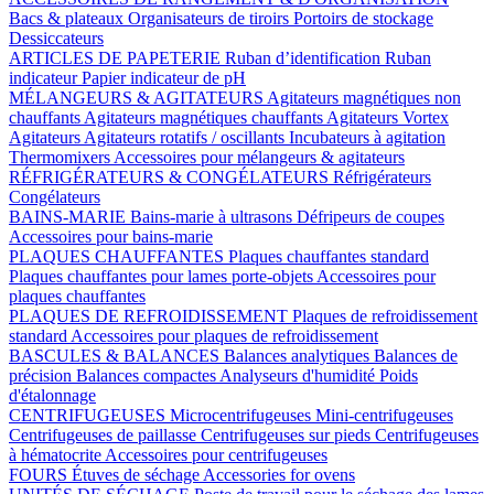
Bacs & plateaux
Organisateurs de tiroirs
Portoirs de stockage
Dessiccateurs
ARTICLES DE PAPETERIE
Ruban d’identification
Ruban
indicateur
Papier indicateur de pH
MÉLANGEURS & AGITATEURS
Agitateurs magnétiques non
chauffants
Agitateurs magnétiques chauffants
Agitateurs Vortex
Agitateurs
Agitateurs rotatifs / oscillants
Incubateurs à agitation
Thermomixers
Accessoires pour mélangeurs & agitateurs
RÉFRIGÉRATEURS & CONGÉLATEURS
Réfrigérateurs
Congélateurs
BAINS-MARIE
Bains-marie à ultrasons
Défripeurs de coupes
Accessoires pour bains-marie
PLAQUES CHAUFFANTES
Plaques chauffantes standard
Plaques chauffantes pour lames porte-objets
Accessoires pour
plaques chauffantes
PLAQUES DE REFROIDISSEMENT
Plaques de refroidissement
standard
Accessoires pour plaques de refroidissement
BASCULES & BALANCES
Balances analytiques
Balances de
précision
Balances compactes
Analyseurs d'humidité
Poids
d'étalonnage
CENTRIFUGEUSES
Microcentrifugeuses
Mini-centrifugeuses
Centrifugeuses de paillasse
Centrifugeuses sur pieds
Centrifugeuses
à hématocrite
Accessoires pour centrifugeuses
FOURS
Étuves de séchage
Accessories for ovens