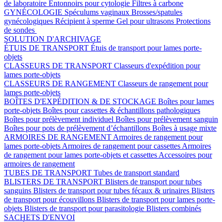
de laboratoire
Entonnoirs pour cytologie
Filtres à carbone
GYNÉCOLOGIE
Spéculums vaginaux
Brosses/spatules
gynécologiques
Récipient à sperme
Gel pour ultrasons
Protections
de sondes
SOLUTION D'ARCHIVAGE
ÉTUIS DE TRANSPORT
Étuis de transport pour lames porte-
objets
CLASSEURS DE TRANSPORT
Classeurs d'expédition pour
lames porte-objets
CLASSEURS DE RANGEMENT
Classeurs de rangement pour
lames porte-objets
BOÎTES D'EXPÉDITION & DE STOCKAGE
Boîtes pour lames
porte-objets
Boîtes pour cassettes & échantillons pathologiques
Boîtes pour prélèvement individuel
Boîtes pour prélèvement sanguin
Boîtes pour pots de prélèvement d’échantillons
Boîtes à usage mixte
ARMOIRES DE RANGEMENT
Armoires de rangement pour
lames porte-objets
Armoires de rangement pour cassettes
Armoires
de rangement pour lames porte-objets et cassettes
Accessoires pour
armoires de rangement
TUBES DE TRANSPORT
Tubes de transport standard
BLISTERS DE TRANSPORT
Blisters de transport pour tubes
sanguins
Blisters de transport pour tubes fécaux & urinaires
Blisters
de transport pour écouvillons
Blisters de transport pour lames porte-
objets
Blisters de transport pour parasitologie
Blisters combinés
SACHETS D'ENVOI