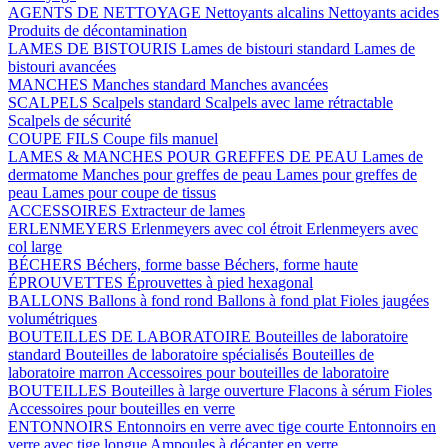
AGENTS DE NETTOYAGE
Nettoyants alcalins
Nettoyants acides
Produits de décontamination
LAMES DE BISTOURIS
Lames de bistouri standard
Lames de
bistouri avancées
MANCHES
Manches standard
Manches avancées
SCALPELS
Scalpels standard
Scalpels avec lame rétractable
Scalpels de sécurité
COUPE FILS
Coupe fils manuel
LAMES & MANCHES POUR GREFFES DE PEAU
Lames de
dermatome
Manches pour greffes de peau
Lames pour greffes de
peau
Lames pour coupe de tissus
ACCESSOIRES
Extracteur de lames
ERLENMEYERS
Erlenmeyers avec col étroit
Erlenmeyers avec
col large
BÉCHERS
Béchers, forme basse
Béchers, forme haute
ÉPROUVETTES
Éprouvettes à pied hexagonal
BALLONS
Ballons à fond rond
Ballons à fond plat
Fioles jaugées
volumétriques
BOUTEILLES DE LABORATOIRE
Bouteilles de laboratoire
standard
Bouteilles de laboratoire spécialisés
Bouteilles de
laboratoire marron
Accessoires pour bouteilles de laboratoire
BOUTEILLES
Bouteilles à large ouverture
Flacons à sérum
Fioles
Accessoires pour bouteilles en verre
ENTONNOIRS
Entonnoirs en verre avec tige courte
Entonnoirs en
verre avec tige longue
Ampoules à décanter en verre