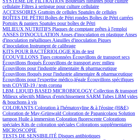
SYSTÈME DE FILTRATION
Bouteilles filtrantes pour culture
cellulaire
Filtres à seringue pour culture cellulaire
ACCESSOIRES
Grattoirs de cellules
Spatules de cellules
BOÎTES DE PÉTRI
Boîtes de Pétri rondes
Boîtes de Pétri carrées
Portoirs & paniers
Spatules pour boîtes de Pétri
MILIEUX NUTRITIFS
Plaques de comptage prêtes à l'emploi
ANSES D'INOCULATION
Anses d'inoculation en plastique
Anses
d'inoculation métalliques
Aiguilles d'inoculation
Piques
d’inoculation
Instrument de calibrage
KITS POUR BACTÉRIOLOGIE
Kits de test
ÉCOUVILLONS
Tiges cotonnées
Écouvillons de transport secs
Écouvillons floqués
Écouvillons de transport avec milieu
Écouvillons pour l'industrie alimentaire & pharmaceutique
Écouvillons floqués pour l'industrie alimentaire & pharmaceutique
Écouvillons pour l'expertise médico-légale
Écouvillons spécifiques
tests COVID-19 / tests corona
LBM, LIQUID BASED MICROBIOLOGY
Collection & transport
Milieux sélectifs
Milieux d'enrichissement SARM
Tubes LBM vides
& bouchons à vis
COLORANTS
Coloration à l'hématoxyline & à l'éosine (H&E)
Coloration de May-Grünwald
Coloration de Papanicolaou
Solution
tampon
Huile à immersion
Coloration fluorescente
Colorations
spéciales
Kits de coloration spéciales
Colorations supplémentaires
MICROSCOPIE
TESTS DE SENSIBILITÉ
Disques antibiotiques