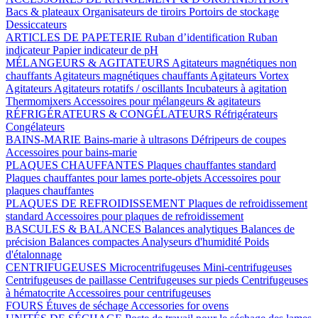
Bacs & plateaux
Organisateurs de tiroirs
Portoirs de stockage
Dessiccateurs
ARTICLES DE PAPETERIE
Ruban d’identification
Ruban
indicateur
Papier indicateur de pH
MÉLANGEURS & AGITATEURS
Agitateurs magnétiques non
chauffants
Agitateurs magnétiques chauffants
Agitateurs Vortex
Agitateurs
Agitateurs rotatifs / oscillants
Incubateurs à agitation
Thermomixers
Accessoires pour mélangeurs & agitateurs
RÉFRIGÉRATEURS & CONGÉLATEURS
Réfrigérateurs
Congélateurs
BAINS-MARIE
Bains-marie à ultrasons
Défripeurs de coupes
Accessoires pour bains-marie
PLAQUES CHAUFFANTES
Plaques chauffantes standard
Plaques chauffantes pour lames porte-objets
Accessoires pour
plaques chauffantes
PLAQUES DE REFROIDISSEMENT
Plaques de refroidissement
standard
Accessoires pour plaques de refroidissement
BASCULES & BALANCES
Balances analytiques
Balances de
précision
Balances compactes
Analyseurs d'humidité
Poids
d'étalonnage
CENTRIFUGEUSES
Microcentrifugeuses
Mini-centrifugeuses
Centrifugeuses de paillasse
Centrifugeuses sur pieds
Centrifugeuses
à hématocrite
Accessoires pour centrifugeuses
FOURS
Étuves de séchage
Accessories for ovens