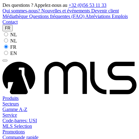
Des questions ? Appelez-nous au
+32 (0)56 53 11 33
Qui sommes-nous?
Nouvelles et événements
Devenir client
Médiathèque
Questions fréquentes (FAQ)
Abréviations
Emplois
Contact
FR
NL
NL
FR
EN
Produits
Secteurs
Gamme A-Z
Service
Code-barres: USI
MLS Selection
Promotions
Commande rapide