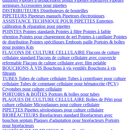
dilutions
Pipettes à déplacement positif
Pipettes répétitives
Pipettes
seringues
Accessoires pour pipettes
DISTRIBUTEURS
Distributeurs de bouteilles
PIPETEURS
Pipeteurs manuels
Pipeteurs électroniques
ASSISTANCE TECHNIQUE POUR PIPETTES
Entretien,
calibration & réparation pour pipettes
POINTES
Pointes standards
Pointes à filtre
Pointes à faible
rétention
Pointes pour chargement de gel
Pointes à capillaire
Pointes
de distribution
Pointes spécifiques
Embouts paille
Portoirs & boîtes
pour pointes
Kits
FLACONS DE CULTURE CELLULAIRE
Flacons de culture
cellulaire standard
Flacons de culture cellulaire avec couvercle
refermable
Flacons de culture cellulaire avec film pelable
BOUCHONS À VIS
Bouchons à vis ventilés
Bouchons à vis
filtrants
TUBES
Tubes de culture cellulaire
Tubes à centrifuger pour culture
cellulaire
Tubes de comptage cellulaire pour hématocrite (PCV)
Cryotubes pour culture cellulaire
PORTOIRS & BOÎTES
Portoirs & boîtes pour tubes
PLAQUES DE CULTURE CELLULAIRE
Boîtes de Pétri pour
culture cellulaire
Microplaques pour culture cellulaire
PIPETTES
Pipettes sérologiques pour culture cellulaire
BIORÉACTEURS
Bioréacteurs standard
Bioréacteurs avec
bouchon septum
Plaques d'adaptation pour bioréacteurs
Portoirs
pour bioréacteurs