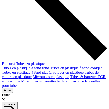
Retour à Tubes en plastique
Tubes en plastique à fond rond
Tubes en plastique à fond conique
Tubes en plastique à fond plat
Cryotubes en plastique
Tubes de
culture en plastique
Microtubes en plastique
Tubes & barrettes PCR
en plastique
Microtubes & barrettes PCR en plastique
Étiquettes
pour tubes
Filtre
Filtre
Couleur