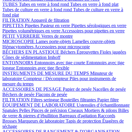
TUBES
Tubes en verre à fond rond
Tubes en verre à fond plat
Tubes de culture en verre à fond rond
Tubes de culture en verre à
fond plat
FILTRATION
Appareil de filtration
PIPETTES
Pipettes Pasteur en verre
Pipettes sérologiques en verre
Pipettes volumétriques en verre
Accessoires pour pipettes en verre
PETIT VERRERIE
Verres de montre
MICROSCOPIE
Lames porte-objets
Lamelles couvre-objets
Hémacytomètres
Accessoires pour microscopie
BÉCHERS EN PLASTIQUE
Béchers
Éprouvettes
Fioles jaugées
Cônes de sédimentation Imhoff
ENTONNOIRS
Entonnoirs avec tige courte
Entonnoirs avec tige
longue
Entonnoirs avec tige flexible
INSTRUMENTS DE MESURE DU TEMPS
Minuteur de
laboratoire
Compteur / Décompteur
Piles pour instruments de
mesure du temps
ACCESSOIRES DE PESAGE
Papier de pesée
Nacelles de pesée
Béchers de pesée
Flacons de pesée
FILTRATION
Filtres seringue
Bouteilles filtrantes
Papier filtre
ÉQUIPEMENT DE LABORATOIRE
Ustensiles d’échantillonnage
Spatules
Pelles
Pinces de précision
Ciseaux
Mortiers & pilons
Billes
de verre & pierres d’ébullition
Barreaux d'agitation
Raccords
Brosses
Marqueurs de laboratoire
Tapis de protection
Étagères de
séchage
ACCESSOIRES DE RANGEMENT & D'ORGANISATION