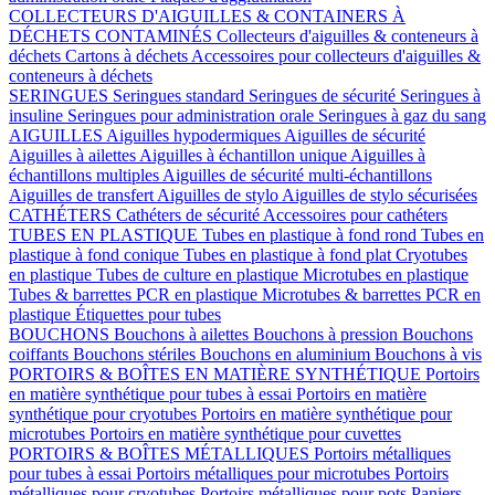
COLLECTEURS D'AIGUILLES & CONTAINERS À
DÉCHETS CONTAMINÉS
Collecteurs d'aiguilles & conteneurs à
déchets
Cartons à déchets
Accessoires pour collecteurs d'aiguilles &
conteneurs à déchets
SERINGUES
Seringues standard
Seringues de sécurité
Seringues à
insuline
Seringues pour administration orale
Seringues à gaz du sang
AIGUILLES
Aiguilles hypodermiques
Aiguilles de sécurité
Aiguilles à ailettes
Aiguilles à échantillon unique
Aiguilles à
échantillons multiples
Aiguilles de sécurité multi-échantillons
Aiguilles de transfert
Aiguilles de stylo
Aiguilles de stylo sécurisées
CATHÉTERS
Cathéters de sécurité
Accessoires pour cathéters
TUBES EN PLASTIQUE
Tubes en plastique à fond rond
Tubes en
plastique à fond conique
Tubes en plastique à fond plat
Cryotubes
en plastique
Tubes de culture en plastique
Microtubes en plastique
Tubes & barrettes PCR en plastique
Microtubes & barrettes PCR en
plastique
Étiquettes pour tubes
BOUCHONS
Bouchons à ailettes
Bouchons à pression
Bouchons
coiffants
Bouchons stériles
Bouchons en aluminium
Bouchons à vis
PORTOIRS & BOÎTES EN MATIÈRE SYNTHÉTIQUE
Portoirs
en matière synthétique pour tubes à essai
Portoirs en matière
synthétique pour cryotubes
Portoirs en matière synthétique pour
microtubes
Portoirs en matière synthétique pour cuvettes
PORTOIRS & BOÎTES MÉTALLIQUES
Portoirs métalliques
pour tubes à essai
Portoirs métalliques pour microtubes
Portoirs
métalliques pour cryotubes
Portoirs métalliques pour pots
Paniers