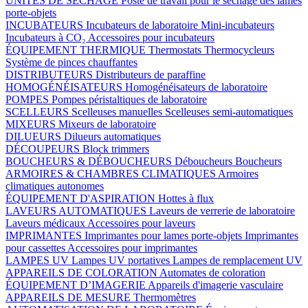
UNITÉS DE SÉCHAGE
Poste de travail pour le séchage des lames
porte-objets
INCUBATEURS
Incubateurs de laboratoire
Mini-incubateurs
Incubateurs à CO₂
Accessoires pour incubateurs
ÉQUIPEMENT THERMIQUE
Thermostats
Thermocycleurs
Système de pinces chauffantes
DISTRIBUTEURS
Distributeurs de paraffine
HOMOGÉNÉISATEURS
Homogénéisateurs de laboratoire
POMPES
Pompes péristaltiques de laboratoire
SCELLEURS
Scelleuses manuelles
Scelleuses semi-automatiques
MIXEURS
Mixeurs de laboratoire
DILUEURS
Dilueurs automatiques
DÉCOUPEURS
Block trimmers
BOUCHEURS & DÉBOUCHEURS
Déboucheurs
Boucheurs
ARMOIRES & CHAMBRES CLIMATIQUES
Armoires
climatiques autonomes
ÉQUIPEMENT D'ASPIRATION
Hottes à flux
LAVEURS AUTOMATIQUES
Laveurs de verrerie de laboratoire
Laveurs médicaux
Accessoires pour laveurs
IMPRIMANTES
Imprimantes pour lames porte-objets
Imprimantes
pour cassettes
Accessoires pour imprimantes
LAMPES UV
Lampes UV portatives
Lampes de remplacement UV
APPAREILS DE COLORATION
Automates de coloration
ÉQUIPEMENT D’IMAGERIE
Appareils d'imagerie vasculaire
APPAREILS DE MESURE
Thermomètres