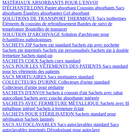
MATÉRIAUX ABSORBANTS POUR L'ENVOI
D'ÉCHANTILLONS
Papier absorbant
Coussins absorbants
Sacs
absorbants
Étagères absorbantes
Gel absorbant
SOLUTIONS DE TRANSPORT THERMIQUE
Sacs isothermes
Éléments & coussins de refroidissement
Bandes de suivi de
température
Bouteilles de transport
SOLUTION D'ARCHIVAGE
Solution d'archivage pour
échantillons pathologiques
SACHETS ZIP
Sachets zip standard
Sachets zip avec pochette
Sachets zip imprimés
Sachets zip personnalisés
Sachets zip à double
fermeture
Sachets stand-up
SACHETS COEX
Sachets coex standard
SACS POUR LES VÊTEMENTS DES PATIENTS
Sacs standard
pour les vêtements des patients
SACS MORTUAIRES
Sacs mortuaires standard
COLLECTEURS D'URINE
Collecteurs d'urine standard
Collecteurs d'urine pour pédiatrie
SACHETS D'ENVOI
Sachets à coussin d'air
Sachets avec rabat
autocollant
Sachets avec couche absorbante intégrée
SACHETS AVEC FERMETURE MÉTALLIQUE
Sachets avec fil
métallique intégré
Sachets à fermeture éclair
SACHETS POUR STÉRILISATION
Sachets standard pour
stérilisation
Sachets laminés
SACS AUTOCLAVABLES
Sacs autoclavables standard
Sacs
autoclavables imprimés
Désodorisant pour autoclave