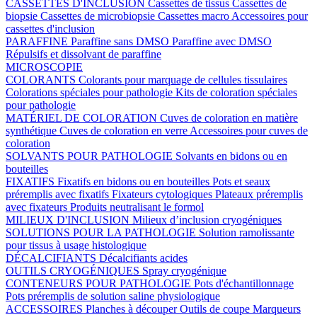
CASSETTES D'INCLUSION
Cassettes de tissus
Cassettes de
biopsie
Cassettes de microbiopsie
Cassettes macro
Accessoires pour
cassettes d'inclusion
PARAFFINE
Paraffine sans DMSO
Paraffine avec DMSO
Répulsifs et dissolvant de paraffine
MICROSCOPIE
COLORANTS
Colorants pour marquage de cellules tissulaires
Colorations spéciales pour pathologie
Kits de coloration spéciales
pour pathologie
MATÉRIEL DE COLORATION
Cuves de coloration en matière
synthétique
Cuves de coloration en verre
Accessoires pour cuves de
coloration
SOLVANTS POUR PATHOLOGIE
Solvants en bidons ou en
bouteilles
FIXATIFS
Fixatifs en bidons ou en bouteilles
Pots et seaux
préremplis avec fixatifs
Fixateurs cytologiques
Plateaux préremplis
avec fixateurs
Produits neutralisant le formol
MILIEUX D'INCLUSION
Milieux d’inclusion cryogéniques
SOLUTIONS POUR LA PATHOLOGIE
Solution ramolissante
pour tissus à usage histologique
DÉCALCIFIANTS
Décalcifiants acides
OUTILS CRYOGÉNIQUES
Spray cryogénique
CONTENEURS POUR PATHOLOGIE
Pots d'échantillonnage
Pots préremplis de solution saline physiologique
ACCESSOIRES
Planches à découper
Outils de coupe
Marqueurs