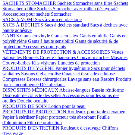
SACHETS STOMACHER
Sachets Stomacher sans filtre
Sachets
Stomacher à filtre
Sachets Stomacher avec milieu déshydraté
Accessoires pour sachets Stomacher
SACS À VOMI
Sacs à vomi en plastique
SACS À DÉCHETS
Sacs à déchets standard
Sacs à déchtes avec
bande adhésive
GANTS
Gants en vinyle
Gants en latex
Gants en nitrile
Gants en
polyéthylène
Gants à haute sensibilité
Gants de sécurité & de
protection
Accessoires pour gants
VÊTEMENTS DE PROTECTION & ACCESSOIRES
Vestes
Salopettes
Bonnets
Couvre-chaussures
Couvre-manches
Masques
Couvre-barbes
Kits visiteurs
Lunettes de protection
PRODUITS D'HYGIÈNE
Papier hygiénique
Sacs pour déchets
sanitaires
Savons
Gel alcoolisé
Ouates et tissus de cellulose
Compresses
Brosses chirurgicales
Lavage sans eau
Rasoirs
Produits
pour l'incontinence
Désinfectants
DISPOSITIFS MÉDICAUX
Abaisse-langues
Bassin réniforme
Dispositif de collecte des selles
Accessoires pour les soins des
oreilles
Douche oculaire
PRODUITS DE SOIN
Lotion pour la peau
PRODUITS DE PROTECTION
Rouleaux pour table d'examen
Papier à stériliser
Papier protecteur très absorbant
Feuille
d'aluminium
Film de protection
PRODUITS D'ENTRETIEN
Rouleaux d'essuyage
Chiffons
d'essuyage