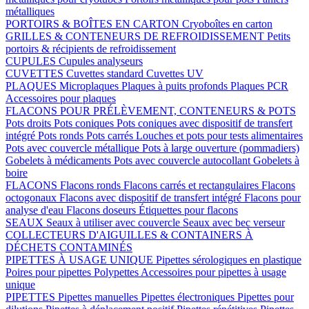
métalliques
PORTOIRS & BOÎTES EN CARTON
Cryoboîtes en carton
GRILLES & CONTENEURS DE REFROIDISSEMENT
Petits
portoirs & récipients de refroidissement
CUPULES
Cupules analyseurs
CUVETTES
Cuvettes standard
Cuvettes UV
PLAQUES
Microplaques
Plaques à puits profonds
Plaques PCR
Accessoires pour plaques
FLACONS POUR PRÉLÈVEMENT, CONTENEURS & POTS
Pots droits
Pots coniques
Pots coniques avec dispositif de transfert
intégré
Pots ronds
Pots carrés
Louches et pots pour tests alimentaires
Pots avec couvercle métallique
Pots à large ouverture (pommadiers)
Gobelets à médicaments
Pots avec couvercle autocollant
Gobelets à
boire
FLACONS
Flacons ronds
Flacons carrés et rectangulaires
Flacons
octogonaux
Flacons avec dispositif de transfert intégré
Flacons pour
analyse d'eau
Flacons doseurs
Étiquettes pour flacons
SEAUX
Seaux à utiliser avec couvercle
Seaux avec bec verseur
COLLECTEURS D'AIGUILLES & CONTAINERS À
DÉCHETS CONTAMINÉS
PIPETTES À USAGE UNIQUE
Pipettes sérologiques en plastique
Poires pour pipettes
Polypettes
Accessoires pour pipettes à usage
unique
PIPETTES
Pipettes manuelles
Pipettes électroniques
Pipettes pour