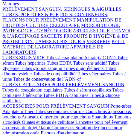
Marques
PRÉLÈVEMENT SANGUIN, SERINGUES & AIGUILLES
TUBES, PORTOIRS & PCR
POTS, CONTENEURS,
FLACONS POUR PRÉLÈVEMENT
MANIPULATION DE
LIQUIDES
CULTURE CELLULAIRE
MICROBIOLOGIE
PATHOLOGIE - GYNÉCOLOGIE
ARTICLES POUR L'ENVOI
& L'ARCHIVAGE
SACHETS
PRODUITS D’HYGIÈNE & DE
PROTECTION
LAMES ET BISTOURIS
VERRERIE
PETIT
MATÉRIEL DE LABORATOIRE
APPAREILS DE
LABORATOIRE
TUBES SOUS VIDE
Tubes à coagulation (citrate) / CTAD
Tubes
sérum
Tubes héparinés
Tubes EDTA
Tubes sans additif
Tubes
glycémie
Tubes groupe sanguin
Tubes oligo-éléments
Tubes
d'homocystéine
Tubes de compatibilité
Tubes vétérinaires
Tubes à
urine
Tubes de conservation de l’ADN-cf
TUBES CAPILLAIRES POUR PRÉLÈVEMENT SANGUIN
Tubes de coagulation capillaires
Tubes à sérum capillaires
Tubes
capillaires à héparine
Tubes EDTA capillaires
Tubes à glucose
capillaires
ACCESSOIRES POUR PRÉLÈVEMENT SANGUIN
Porte-tubes
Adaptateur Luer
Tubes secondaires
Garrots
Capuchons à pression &
bouchons
Anneaux d'insertion pour capuchons
Sparadraps
Tampons
alcoolisés
Ouates et tissus de cellulose
Lancettes pour prélèvement
au niveau du doigt / talon
Compresses
Solution de glucose pour
administration orale
Plaques d'agglutination