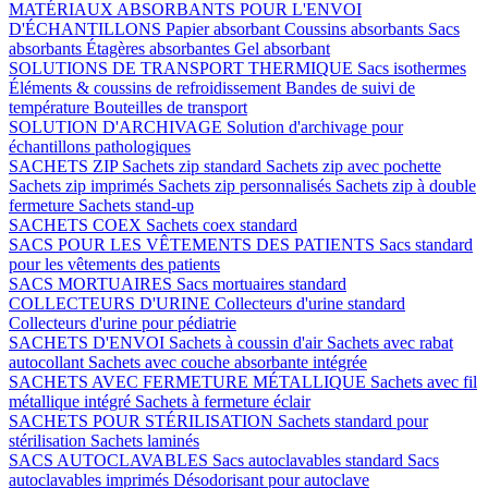
MATÉRIAUX ABSORBANTS POUR L'ENVOI
D'ÉCHANTILLONS
Papier absorbant
Coussins absorbants
Sacs
absorbants
Étagères absorbantes
Gel absorbant
SOLUTIONS DE TRANSPORT THERMIQUE
Sacs isothermes
Éléments & coussins de refroidissement
Bandes de suivi de
température
Bouteilles de transport
SOLUTION D'ARCHIVAGE
Solution d'archivage pour
échantillons pathologiques
SACHETS ZIP
Sachets zip standard
Sachets zip avec pochette
Sachets zip imprimés
Sachets zip personnalisés
Sachets zip à double
fermeture
Sachets stand-up
SACHETS COEX
Sachets coex standard
SACS POUR LES VÊTEMENTS DES PATIENTS
Sacs standard
pour les vêtements des patients
SACS MORTUAIRES
Sacs mortuaires standard
COLLECTEURS D'URINE
Collecteurs d'urine standard
Collecteurs d'urine pour pédiatrie
SACHETS D'ENVOI
Sachets à coussin d'air
Sachets avec rabat
autocollant
Sachets avec couche absorbante intégrée
SACHETS AVEC FERMETURE MÉTALLIQUE
Sachets avec fil
métallique intégré
Sachets à fermeture éclair
SACHETS POUR STÉRILISATION
Sachets standard pour
stérilisation
Sachets laminés
SACS AUTOCLAVABLES
Sacs autoclavables standard
Sacs
autoclavables imprimés
Désodorisant pour autoclave