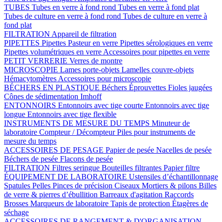
TUBES
Tubes en verre à fond rond
Tubes en verre à fond plat
Tubes de culture en verre à fond rond
Tubes de culture en verre à
fond plat
FILTRATION
Appareil de filtration
PIPETTES
Pipettes Pasteur en verre
Pipettes sérologiques en verre
Pipettes volumétriques en verre
Accessoires pour pipettes en verre
PETIT VERRERIE
Verres de montre
MICROSCOPIE
Lames porte-objets
Lamelles couvre-objets
Hémacytomètres
Accessoires pour microscopie
BÉCHERS EN PLASTIQUE
Béchers
Éprouvettes
Fioles jaugées
Cônes de sédimentation Imhoff
ENTONNOIRS
Entonnoirs avec tige courte
Entonnoirs avec tige
longue
Entonnoirs avec tige flexible
INSTRUMENTS DE MESURE DU TEMPS
Minuteur de
laboratoire
Compteur / Décompteur
Piles pour instruments de
mesure du temps
ACCESSOIRES DE PESAGE
Papier de pesée
Nacelles de pesée
Béchers de pesée
Flacons de pesée
FILTRATION
Filtres seringue
Bouteilles filtrantes
Papier filtre
ÉQUIPEMENT DE LABORATOIRE
Ustensiles d’échantillonnage
Spatules
Pelles
Pinces de précision
Ciseaux
Mortiers & pilons
Billes
de verre & pierres d’ébullition
Barreaux d'agitation
Raccords
Brosses
Marqueurs de laboratoire
Tapis de protection
Étagères de
séchage
ACCESSOIRES DE RANGEMENT & D'ORGANISATION