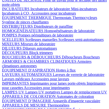
UNITÉS DE SÉCHAGE
Poste de travail pour le séchage des lames
porte-objets
INCUBATEURS
Incubateurs de laboratoire
Mini-incubateurs
Incubateurs à CO₂
Accessoires pour incubateurs
ÉQUIPEMENT THERMIQUE
Thermostats
Thermocycleurs
Système de pinces chauffantes
DISTRIBUTEURS
Distributeurs de paraffine
HOMOGÉNÉISATEURS
Homogénéisateurs de laboratoire
POMPES
Pompes péristaltiques de laboratoire
SCELLEURS
Scelleuses manuelles
Scelleuses semi-automatiques
MIXEURS
Mixeurs de laboratoire
DILUEURS
Dilueurs automatiques
DÉCOUPEURS
Block trimmers
BOUCHEURS & DÉBOUCHEURS
Déboucheurs
Boucheurs
ARMOIRES & CHAMBRES CLIMATIQUES
Armoires
climatiques autonomes
ÉQUIPEMENT D'ASPIRATION
Hottes à flux
LAVEURS AUTOMATIQUES
Laveurs de verrerie de laboratoire
Laveurs médicaux
Accessoires pour laveurs
IMPRIMANTES
Imprimantes pour lames porte-objets
Imprimantes
pour cassettes
Accessoires pour imprimantes
LAMPES UV
Lampes UV portatives
Lampes de remplacement UV
APPAREILS DE COLORATION
Automates de coloration
ÉQUIPEMENT D’IMAGERIE
Appareils d'imagerie vasculaire
APPAREILS DE MESURE
Thermomètres