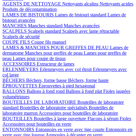
AGENTS DE NETTOYAGE
Nettoyants alcalins
Nettoyants acides
Produits de décontamination
LAMES DE BISTOURIS
Lames de bistouri standard
Lames de
bistouri avancées
MANCHES
Manches standard
Manches avancées
SCALPELS
Scalpels standard
Scalpels avec lame rétractable
Scalpels de sécurité
COUPE FILS
Coupe fils manuel
LAMES & MANCHES POUR GREFFES DE PEAU
Lames de
dermatome
Manches pour greffes de peau
Lames pour greffes de
peau
Lames pour coupe de tissus
ACCESSOIRES
Extracteur de lames
ERLENMEYERS
Erlenmeyers avec col étroit
Erlenmeyers avec
col large
BÉCHERS
Béchers, forme basse
Béchers, forme haute
ÉPROUVETTES
Éprouvettes à pied hexagonal
BALLONS
Ballons à fond rond
Ballons à fond plat
Fioles jaugées
volumétriques
BOUTEILLES DE LABORATOIRE
Bouteilles de laboratoire
standard
Bouteilles de laboratoire spécialisés
Bouteilles de
laboratoire marron
Accessoires pour bouteilles de laboratoire
BOUTEILLES
Bouteilles à large ouverture
Flacons à sérum
Fioles
Accessoires pour bouteilles en verre
ENTONNOIRS
Entonnoirs en verre avec tige courte
Entonnoirs en
verre avec tige longue
Ampoules à décanter en verre