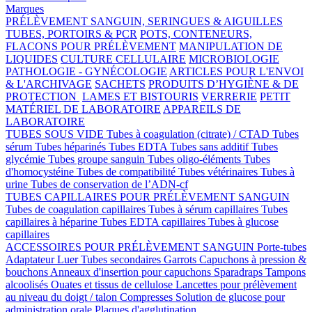
Marques
PRÉLÈVEMENT SANGUIN, SERINGUES & AIGUILLES
TUBES, PORTOIRS & PCR
POTS, CONTENEURS,
FLACONS POUR PRÉLÈVEMENT
MANIPULATION DE
LIQUIDES
CULTURE CELLULAIRE
MICROBIOLOGIE
PATHOLOGIE - GYNÉCOLOGIE
ARTICLES POUR L'ENVOI
& L'ARCHIVAGE
SACHETS
PRODUITS D’HYGIÈNE & DE
PROTECTION
LAMES ET BISTOURIS
VERRERIE
PETIT
MATÉRIEL DE LABORATOIRE
APPAREILS DE
LABORATOIRE
TUBES SOUS VIDE
Tubes à coagulation (citrate) / CTAD
Tubes
sérum
Tubes héparinés
Tubes EDTA
Tubes sans additif
Tubes
glycémie
Tubes groupe sanguin
Tubes oligo-éléments
Tubes
d'homocystéine
Tubes de compatibilité
Tubes vétérinaires
Tubes à
urine
Tubes de conservation de l’ADN-cf
TUBES CAPILLAIRES POUR PRÉLÈVEMENT SANGUIN
Tubes de coagulation capillaires
Tubes à sérum capillaires
Tubes
capillaires à héparine
Tubes EDTA capillaires
Tubes à glucose
capillaires
ACCESSOIRES POUR PRÉLÈVEMENT SANGUIN
Porte-tubes
Adaptateur Luer
Tubes secondaires
Garrots
Capuchons à pression &
bouchons
Anneaux d'insertion pour capuchons
Sparadraps
Tampons
alcoolisés
Ouates et tissus de cellulose
Lancettes pour prélèvement
au niveau du doigt / talon
Compresses
Solution de glucose pour
administration orale
Plaques d'agglutination