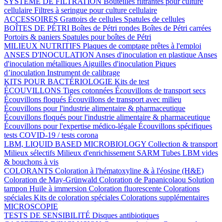
SYSTÈME DE FILTRATION
Bouteilles filtrantes pour culture
cellulaire
Filtres à seringue pour culture cellulaire
ACCESSOIRES
Grattoirs de cellules
Spatules de cellules
BOÎTES DE PÉTRI
Boîtes de Pétri rondes
Boîtes de Pétri carrées
Portoirs & paniers
Spatules pour boîtes de Pétri
MILIEUX NUTRITIFS
Plaques de comptage prêtes à l'emploi
ANSES D'INOCULATION
Anses d'inoculation en plastique
Anses
d'inoculation métalliques
Aiguilles d'inoculation
Piques
d’inoculation
Instrument de calibrage
KITS POUR BACTÉRIOLOGIE
Kits de test
ÉCOUVILLONS
Tiges cotonnées
Écouvillons de transport secs
Écouvillons floqués
Écouvillons de transport avec milieu
Écouvillons pour l'industrie alimentaire & pharmaceutique
Écouvillons floqués pour l'industrie alimentaire & pharmaceutique
Écouvillons pour l'expertise médico-légale
Écouvillons spécifiques
tests COVID-19 / tests corona
LBM, LIQUID BASED MICROBIOLOGY
Collection & transport
Milieux sélectifs
Milieux d'enrichissement SARM
Tubes LBM vides
& bouchons à vis
COLORANTS
Coloration à l'hématoxyline & à l'éosine (H&E)
Coloration de May-Grünwald
Coloration de Papanicolaou
Solution
tampon
Huile à immersion
Coloration fluorescente
Colorations
spéciales
Kits de coloration spéciales
Colorations supplémentaires
MICROSCOPIE
TESTS DE SENSIBILITÉ
Disques antibiotiques