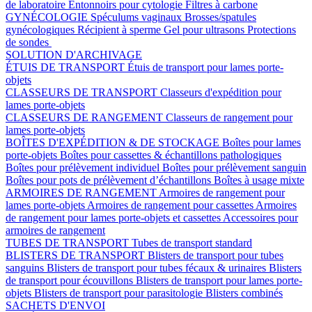
de laboratoire
Entonnoirs pour cytologie
Filtres à carbone
GYNÉCOLOGIE
Spéculums vaginaux
Brosses/spatules
gynécologiques
Récipient à sperme
Gel pour ultrasons
Protections
de sondes
SOLUTION D'ARCHIVAGE
ÉTUIS DE TRANSPORT
Étuis de transport pour lames porte-
objets
CLASSEURS DE TRANSPORT
Classeurs d'expédition pour
lames porte-objets
CLASSEURS DE RANGEMENT
Classeurs de rangement pour
lames porte-objets
BOÎTES D'EXPÉDITION & DE STOCKAGE
Boîtes pour lames
porte-objets
Boîtes pour cassettes & échantillons pathologiques
Boîtes pour prélèvement individuel
Boîtes pour prélèvement sanguin
Boîtes pour pots de prélèvement d’échantillons
Boîtes à usage mixte
ARMOIRES DE RANGEMENT
Armoires de rangement pour
lames porte-objets
Armoires de rangement pour cassettes
Armoires
de rangement pour lames porte-objets et cassettes
Accessoires pour
armoires de rangement
TUBES DE TRANSPORT
Tubes de transport standard
BLISTERS DE TRANSPORT
Blisters de transport pour tubes
sanguins
Blisters de transport pour tubes fécaux & urinaires
Blisters
de transport pour écouvillons
Blisters de transport pour lames porte-
objets
Blisters de transport pour parasitologie
Blisters combinés
SACHETS D'ENVOI