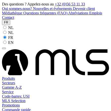
Des questions ? Appelez-nous au
+32 (0)56 53 11 33
Qui sommes-nous?
Nouvelles et événements
Devenir client
Médiathèque
Questions fréquentes (FAQ)
Abréviations
Emplois
Contact
FR
NL
NL
FR
EN
Produits
Secteurs
Gamme A-Z
Service
Code-barres: USI
MLS Selection
Promotions
Commande rapide