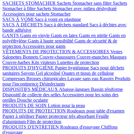
SACHETS STOMACHER
Sachets Stomacher sans filtre
Sachets
Stomacher à filtre
Sachets Stomacher avec milieu déshydraté
Accessoires pour sachets Stomacher
SACS À VOMI
Sacs à vomi en plastique
SACS À DÉCHETS
Sacs à déchets standard
Sacs à déchtes avec
bande adhésive
GANTS
Gants en vinyle
Gants en latex
Gants en nitrile
Gants en
polyéthylène
Gants à haute sensibilité
Gants de sécurité & de
protection
Accessoires pour gants
VÊTEMENTS DE PROTECTION & ACCESSOIRES
Vestes
Salopettes
Bonnets
Couvre-chaussures
Couvre-manches
Masques
Couvre-barbes
Kits visiteurs
Lunettes de protection
PRODUITS D'HYGIÈNE
Papier hygiénique
Sacs pour déchets
sanitaires
Savons
Gel alcoolisé
Ouates et tissus de cellulose
Compresses
Brosses chirurgicales
Lavage sans eau
Rasoirs
Produits
pour l'incontinence
Désinfectants
DISPOSITIFS MÉDICAUX
Abaisse-langues
Bassin réniforme
Dispositif de collecte des selles
Accessoires pour les soins des
oreilles
Douche oculaire
PRODUITS DE SOIN
Lotion pour la peau
PRODUITS DE PROTECTION
Rouleaux pour table d'examen
Papier à stériliser
Papier protecteur très absorbant
Feuille
d'aluminium
Film de protection
PRODUITS D'ENTRETIEN
Rouleaux d'essuyage
Chiffons
d'essuyage