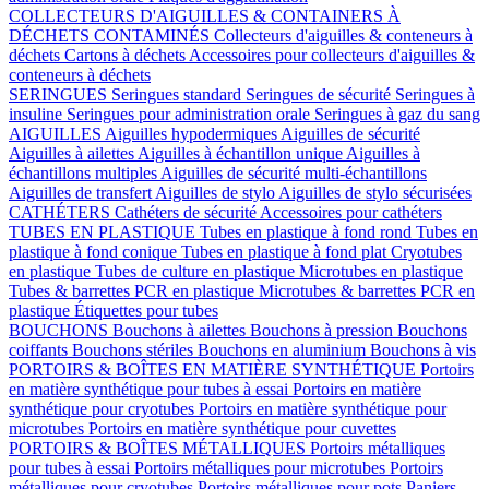
COLLECTEURS D'AIGUILLES & CONTAINERS À
DÉCHETS CONTAMINÉS
Collecteurs d'aiguilles & conteneurs à
déchets
Cartons à déchets
Accessoires pour collecteurs d'aiguilles &
conteneurs à déchets
SERINGUES
Seringues standard
Seringues de sécurité
Seringues à
insuline
Seringues pour administration orale
Seringues à gaz du sang
AIGUILLES
Aiguilles hypodermiques
Aiguilles de sécurité
Aiguilles à ailettes
Aiguilles à échantillon unique
Aiguilles à
échantillons multiples
Aiguilles de sécurité multi-échantillons
Aiguilles de transfert
Aiguilles de stylo
Aiguilles de stylo sécurisées
CATHÉTERS
Cathéters de sécurité
Accessoires pour cathéters
TUBES EN PLASTIQUE
Tubes en plastique à fond rond
Tubes en
plastique à fond conique
Tubes en plastique à fond plat
Cryotubes
en plastique
Tubes de culture en plastique
Microtubes en plastique
Tubes & barrettes PCR en plastique
Microtubes & barrettes PCR en
plastique
Étiquettes pour tubes
BOUCHONS
Bouchons à ailettes
Bouchons à pression
Bouchons
coiffants
Bouchons stériles
Bouchons en aluminium
Bouchons à vis
PORTOIRS & BOÎTES EN MATIÈRE SYNTHÉTIQUE
Portoirs
en matière synthétique pour tubes à essai
Portoirs en matière
synthétique pour cryotubes
Portoirs en matière synthétique pour
microtubes
Portoirs en matière synthétique pour cuvettes
PORTOIRS & BOÎTES MÉTALLIQUES
Portoirs métalliques
pour tubes à essai
Portoirs métalliques pour microtubes
Portoirs
métalliques pour cryotubes
Portoirs métalliques pour pots
Paniers