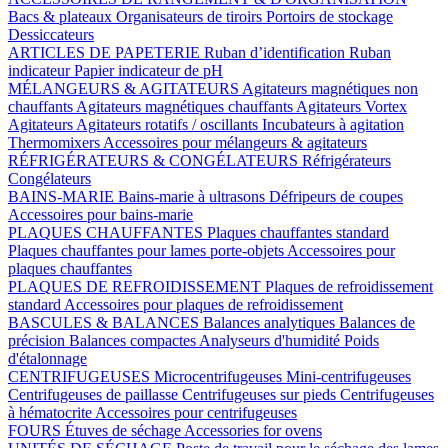
Bacs & plateaux
Organisateurs de tiroirs
Portoirs de stockage
Dessiccateurs
ARTICLES DE PAPETERIE
Ruban d’identification
Ruban
indicateur
Papier indicateur de pH
MÉLANGEURS & AGITATEURS
Agitateurs magnétiques non
chauffants
Agitateurs magnétiques chauffants
Agitateurs Vortex
Agitateurs
Agitateurs rotatifs / oscillants
Incubateurs à agitation
Thermomixers
Accessoires pour mélangeurs & agitateurs
RÉFRIGÉRATEURS & CONGÉLATEURS
Réfrigérateurs
Congélateurs
BAINS-MARIE
Bains-marie à ultrasons
Défripeurs de coupes
Accessoires pour bains-marie
PLAQUES CHAUFFANTES
Plaques chauffantes standard
Plaques chauffantes pour lames porte-objets
Accessoires pour
plaques chauffantes
PLAQUES DE REFROIDISSEMENT
Plaques de refroidissement
standard
Accessoires pour plaques de refroidissement
BASCULES & BALANCES
Balances analytiques
Balances de
précision
Balances compactes
Analyseurs d'humidité
Poids
d'étalonnage
CENTRIFUGEUSES
Microcentrifugeuses
Mini-centrifugeuses
Centrifugeuses de paillasse
Centrifugeuses sur pieds
Centrifugeuses
à hématocrite
Accessoires pour centrifugeuses
FOURS
Étuves de séchage
Accessories for ovens