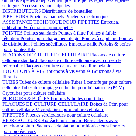
dilutions
Pipettes à déplacement positif
Pipettes répétitives
Pipettes
seringues
Accessoires pour pipettes
DISTRIBUTEURS
Distributeurs de bouteilles
PIPETEURS
Pipeteurs manuels
Pipeteurs électroniques
ASSISTANCE TECHNIQUE POUR PIPETTES
Entretien,
calibration & réparation pour pipettes
POINTES
Pointes standards
Pointes à filtre
Pointes à faible
rétention
Pointes pour chargement de gel
Pointes à capillaire
Pointes
de distribution
Pointes spécifiques
Embouts paille
Portoirs & boîtes
pour pointes
Kits
FLACONS DE CULTURE CELLULAIRE
Flacons de culture
cellulaire standard
Flacons de culture cellulaire avec couvercle
refermable
Flacons de culture cellulaire avec film pelable
BOUCHONS À VIS
Bouchons à vis ventilés
Bouchons à vis
filtrants
TUBES
Tubes de culture cellulaire
Tubes à centrifuger pour culture
cellulaire
Tubes de comptage cellulaire pour hématocrite (PCV)
Cryotubes pour culture cellulaire
PORTOIRS & BOÎTES
Portoirs & boîtes pour tubes
PLAQUES DE CULTURE CELLULAIRE
Boîtes de Pétri pour
culture cellulaire
Microplaques pour culture cellulaire
PIPETTES
Pipettes sérologiques pour culture cellulaire
BIORÉACTEURS
Bioréacteurs standard
Bioréacteurs avec
bouchon septum
Plaques d'adaptation pour bioréacteurs
Portoirs
pour bioréacteurs