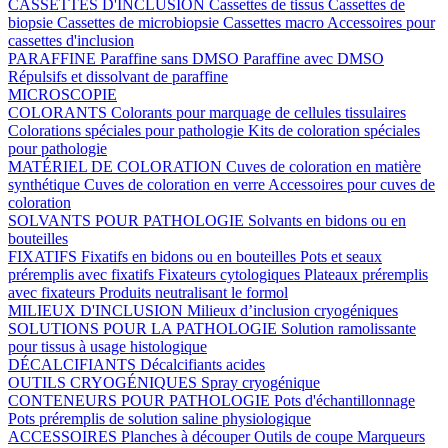
CASSETTES D'INCLUSION
Cassettes de tissus
Cassettes de
biopsie
Cassettes de microbiopsie
Cassettes macro
Accessoires pour
cassettes d'inclusion
PARAFFINE
Paraffine sans DMSO
Paraffine avec DMSO
Répulsifs et dissolvant de paraffine
MICROSCOPIE
COLORANTS
Colorants pour marquage de cellules tissulaires
Colorations spéciales pour pathologie
Kits de coloration spéciales
pour pathologie
MATÉRIEL DE COLORATION
Cuves de coloration en matière
synthétique
Cuves de coloration en verre
Accessoires pour cuves de
coloration
SOLVANTS POUR PATHOLOGIE
Solvants en bidons ou en
bouteilles
FIXATIFS
Fixatifs en bidons ou en bouteilles
Pots et seaux
préremplis avec fixatifs
Fixateurs cytologiques
Plateaux préremplis
avec fixateurs
Produits neutralisant le formol
MILIEUX D'INCLUSION
Milieux d’inclusion cryogéniques
SOLUTIONS POUR LA PATHOLOGIE
Solution ramolissante
pour tissus à usage histologique
DÉCALCIFIANTS
Décalcifiants acides
OUTILS CRYOGÉNIQUES
Spray cryogénique
CONTENEURS POUR PATHOLOGIE
Pots d'échantillonnage
Pots préremplis de solution saline physiologique
ACCESSOIRES
Planches à découper
Outils de coupe
Marqueurs