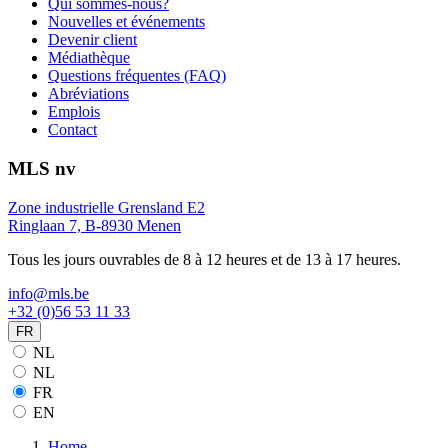
Qui sommes-nous?
Nouvelles et événements
Devenir client
Médiathèque
Questions fréquentes (FAQ)
Abréviations
Emplois
Contact
MLS nv
Zone industrielle Grensland E2
Ringlaan 7, B-8930 Menen
Tous les jours ouvrables de 8 à 12 heures et de 13 à 17 heures.
info@mls.be
+32 (0)56 53 11 33
FR
NL
NL
FR
EN
Home