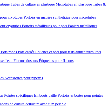
astique
Tubes de culture en plastique
Microtubes en plastique
Tubes &
e pour cryotubes
Portoirs en matière synthétique pour microtubes
 pour cryotubes
Portoirs métalliques pour pots
Paniers métalliques
é
Pots ronds
Pots carrés
Louches et pots pour tests alimentaires
Pots
yse d'eau
Flacons doseurs
Étiquettes pour flacons
ues
Accessoires pour pipettes
ion
Pointes spécifiques
Embouts paille
Portoirs & boîtes pour pointes
acons de culture cellulaire avec film pelable