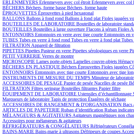
ERLENMEYERS
Erlenmeyers avec col étroit
Erlenmeyers avec col 
BÉCHERS
Béchers, forme basse
Béchers, forme haute
ÉPROUVETTES
Éprouvettes à pied hexagonal
BALLONS
Ballons à fond rond
Ballons à fond plat
Fioles jaugées v
BOUTEILLES DE LABORATOIRE
Bouteilles de laboratoire stan
BOUTEILLES
Bouteilles à large ouverture
Flacons à sérum
Fioles
Ac
ENTONNOIRS
Entonnoirs en verre avec tige courte
Entonnoirs en v
TUBES
Tubes en verre à fond rond
Tubes en verre à fond plat
Tubes 
FILTRATION
Appareil de filtration
PIPETTES
Pipettes Pasteur en verre
Pipettes sérologiques en verre
Pi
PETIT VERRERIE
Verres de montre
MICROSCOPIE
Lames porte-objets
Lamelles couvre-objets
Hémacy
BÉCHERS EN PLASTIQUE
Béchers
Éprouvettes
Fioles jaugées
Cô
ENTONNOIRS
Entonnoirs avec tige courte
Entonnoirs avec tige lo
INSTRUMENTS DE MESURE DU TEMPS
Minuteur de laboratoi
ACCESSOIRES DE PESAGE
Papier de pesée
Nacelles de pesée
Bé
FILTRATION
Filtres seringue
Bouteilles filtrantes
Papier filtre
ÉQUIPEMENT DE LABORATOIRE
Ustensiles d’échantillonnage
Marqueurs de laboratoire
Tapis de protection
Étagères de séchage
ACCESSOIRES DE RANGEMENT & D'ORGANISATION
Bacs 
ARTICLES DE PAPETERIE
Ruban d’identification
Ruban indicate
MÉLANGEURS & AGITATEURS
Agitateurs magnétiques non cha
Accessoires pour mélangeurs & agitateurs
RÉFRIGÉRATEURS & CONGÉLATEURS
Réfrigérateurs
Congéla
BAINS-MARIE
Bains-marie à ultrasons
Défripeurs de coupes
Access