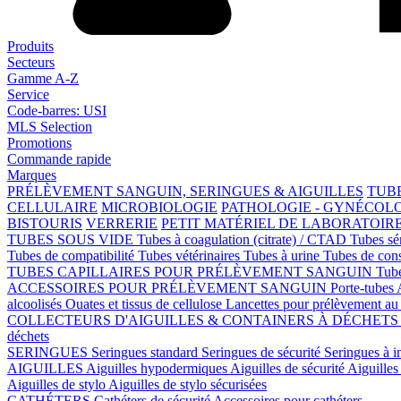
Produits
Secteurs
Gamme A-Z
Service
Code-barres: USI
MLS Selection
Promotions
Commande rapide
Marques
PRÉLÈVEMENT SANGUIN, SERINGUES & AIGUILLES
TUBE
CELLULAIRE
MICROBIOLOGIE
PATHOLOGIE - GYNÉCOL
BISTOURIS
VERRERIE
PETIT MATÉRIEL DE LABORATOIR
TUBES SOUS VIDE
Tubes à coagulation (citrate) / CTAD
Tubes s
Tubes de compatibilité
Tubes vétérinaires
Tubes à urine
Tubes de con
TUBES CAPILLAIRES POUR PRÉLÈVEMENT SANGUIN
Tube
ACCESSOIRES POUR PRÉLÈVEMENT SANGUIN
Porte-tubes
alcoolisés
Ouates et tissus de cellulose
Lancettes pour prélèvement au 
COLLECTEURS D'AIGUILLES & CONTAINERS À DÉCHET
déchets
SERINGUES
Seringues standard
Seringues de sécurité
Seringues à i
AIGUILLES
Aiguilles hypodermiques
Aiguilles de sécurité
Aiguilles 
Aiguilles de stylo
Aiguilles de stylo sécurisées
CATHÉTERS
Cathéters de sécurité
Accessoires pour cathéters