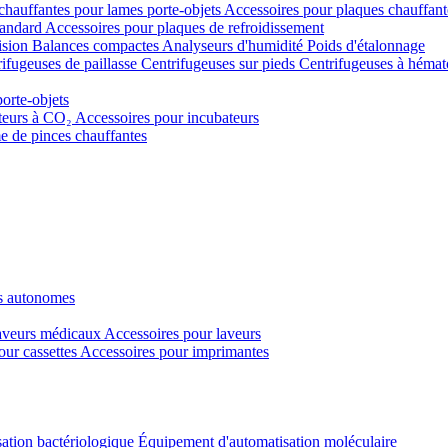
chauffantes pour lames porte-objets
Accessoires pour plaques chauffant
tandard
Accessoires pour plaques de refroidissement
ision
Balances compactes
Analyseurs d'humidité
Poids d'étalonnage
ifugeuses de paillasse
Centrifugeuses sur pieds
Centrifugeuses à hémat
porte-objets
teurs à CO₂
Accessoires pour incubateurs
e de pinces chauffantes
s autonomes
veurs médicaux
Accessoires pour laveurs
our cassettes
Accessoires pour imprimantes
ation bactériologique
Équipement d'automatisation moléculaire