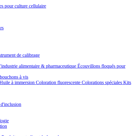
s pour culture cellulaire
rs
strument de calibrage
l'industrie alimentaire & pharmaceutique
Écouvillons floqués pour
bouchons à vis
Huile à immersion
Coloration fluorescente
Colorations spéciales
Kits
 d'inclusion
logie
tion