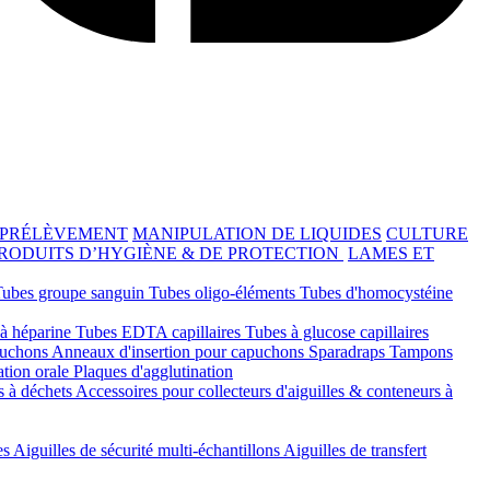
 PRÉLÈVEMENT
MANIPULATION DE LIQUIDES
CULTURE
RODUITS D’HYGIÈNE & DE PROTECTION
LAMES ET
Tubes groupe sanguin
Tubes oligo-éléments
Tubes d'homocystéine
 à héparine
Tubes EDTA capillaires
Tubes à glucose capillaires
ouchons
Anneaux d'insertion pour capuchons
Sparadraps
Tampons
ation orale
Plaques d'agglutination
s à déchets
Accessoires pour collecteurs d'aiguilles & conteneurs à
es
Aiguilles de sécurité multi-échantillons
Aiguilles de transfert