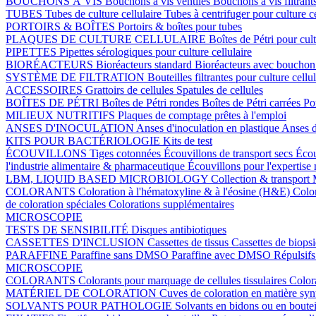
BOUCHONS À VIS
Bouchons à vis ventilés
Bouchons à vis filtrant
TUBES
Tubes de culture cellulaire
Tubes à centrifuger pour culture c
PORTOIRS & BOÎTES
Portoirs & boîtes pour tubes
PLAQUES DE CULTURE CELLULAIRE
Boîtes de Pétri pour cult
PIPETTES
Pipettes sérologiques pour culture cellulaire
BIORÉACTEURS
Bioréacteurs standard
Bioréacteurs avec boucho
SYSTÈME DE FILTRATION
Bouteilles filtrantes pour culture cellu
ACCESSOIRES
Grattoirs de cellules
Spatules de cellules
BOÎTES DE PÉTRI
Boîtes de Pétri rondes
Boîtes de Pétri carrées
Po
MILIEUX NUTRITIFS
Plaques de comptage prêtes à l'emploi
ANSES D'INOCULATION
Anses d'inoculation en plastique
Anses d
KITS POUR BACTÉRIOLOGIE
Kits de test
ÉCOUVILLONS
Tiges cotonnées
Écouvillons de transport secs
Écou
l'industrie alimentaire & pharmaceutique
Écouvillons pour l'expertise
LBM, LIQUID BASED MICROBIOLOGY
Collection & transport
COLORANTS
Coloration à l'hématoxyline & à l'éosine (H&E)
Colo
de coloration spéciales
Colorations supplémentaires
MICROSCOPIE
TESTS DE SENSIBILITÉ
Disques antibiotiques
CASSETTES D'INCLUSION
Cassettes de tissus
Cassettes de biops
PARAFFINE
Paraffine sans DMSO
Paraffine avec DMSO
Répulsifs
MICROSCOPIE
COLORANTS
Colorants pour marquage de cellules tissulaires
Color
MATÉRIEL DE COLORATION
Cuves de coloration en matière sy
SOLVANTS POUR PATHOLOGIE
Solvants en bidons ou en boutei