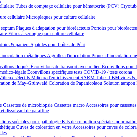
s
ellulaire
Tubes de comptage cellulaire pour hématocrite (PCV)
Cryotube
ure cellulaire
Microplaques pour culture cellulaire
n septum
Plaques d'adaptation pour bioréacteurs
Portoirs pour bioréacteu
laire
Filtres à seringue pour culture cellulaire
rtoirs & paniers
Spatules pour boîtes de Pétri
'inoculation métalliques
Aiguilles d'inoculation
Piques d’inoculation
In
villons floqués
Écouvillons de transport avec milieu
Écouvillons pour 
 médico-légale
Écouvillons spécifiques
tests COVID-19 / tests corona
Milieux sélectifs
Milieux d'enrichissement SARM
Tubes LBM vides & 
ration de May-Grünwald
Coloration de Papanicolaou
Solution tampon
ie
Cassettes de microbiopsie
Cassettes macro
Accessoires pour cassettes
 et dissolvant de paraffine
ations spéciales pour pathologie
Kits de coloration spéciales pour patho
nthétique
Cuves de coloration en verre
Accessoires pour cuves de colora
lles