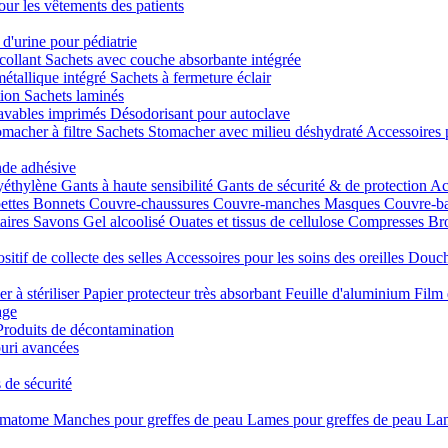
our les vêtements des patients
 d'urine pour pédiatrie
collant
Sachets avec couche absorbante intégrée
métallique intégré
Sachets à fermeture éclair
tion
Sachets laminés
lavables imprimés
Désodorisant pour autoclave
macher à filtre
Sachets Stomacher avec milieu déshydraté
Accessoires 
nde adhésive
yéthylène
Gants à haute sensibilité
Gants de sécurité & de protection
Ac
ettes
Bonnets
Couvre-chaussures
Couvre-manches
Masques
Couvre-b
taires
Savons
Gel alcoolisé
Ouates et tissus de cellulose
Compresses
Bro
sitif de collecte des selles
Accessoires pour les soins des oreilles
Douch
er à stériliser
Papier protecteur très absorbant
Feuille d'aluminium
Film 
age
Produits de décontamination
uri avancées
 de sécurité
rmatome
Manches pour greffes de peau
Lames pour greffes de peau
Lam