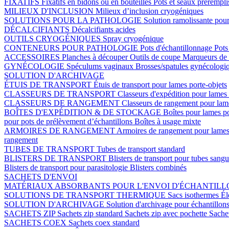
FIXATIFS
Fixatifs en bidons ou en bouteilles
Pots et seaux prérempli
MILIEUX D'INCLUSION
Milieux d’inclusion cryogéniques
SOLUTIONS POUR LA PATHOLOGIE
Solution ramolissante pour
DÉCALCIFIANTS
Décalcifiants acides
OUTILS CRYOGÉNIQUES
Spray cryogénique
CONTENEURS POUR PATHOLOGIE
Pots d'échantillonnage
Pots
ACCESSOIRES
Planches à découper
Outils de coupe
Marqueurs de 
GYNÉCOLOGIE
Spéculums vaginaux
Brosses/spatules gynécologi
SOLUTION D'ARCHIVAGE
ÉTUIS DE TRANSPORT
Étuis de transport pour lames porte-objets
CLASSEURS DE TRANSPORT
Classeurs d'expédition pour lames 
CLASSEURS DE RANGEMENT
Classeurs de rangement pour lame
BOÎTES D'EXPÉDITION & DE STOCKAGE
Boîtes pour lames p
pour pots de prélèvement d’échantillons
Boîtes à usage mixte
ARMOIRES DE RANGEMENT
Armoires de rangement pour lames
rangement
TUBES DE TRANSPORT
Tubes de transport standard
BLISTERS DE TRANSPORT
Blisters de transport pour tubes sang
Blisters de transport pour parasitologie
Blisters combinés
SACHETS D'ENVOI
MATÉRIAUX ABSORBANTS POUR L'ENVOI D'ÉCHANTIL
SOLUTIONS DE TRANSPORT THERMIQUE
Sacs isothermes
Él
SOLUTION D'ARCHIVAGE
Solution d'archivage pour échantillon
SACHETS ZIP
Sachets zip standard
Sachets zip avec pochette
Sache
SACHETS COEX
Sachets coex standard