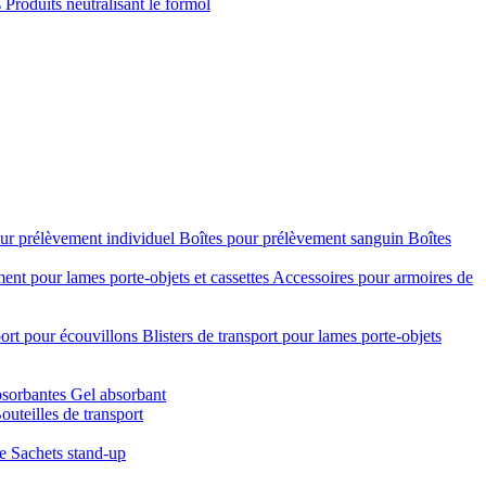
s
Produits neutralisant le formol
ur prélèvement individuel
Boîtes pour prélèvement sanguin
Boîtes
nt pour lames porte-objets et cassettes
Accessoires pour armoires de
port pour écouvillons
Blisters de transport pour lames porte-objets
bsorbantes
Gel absorbant
outeilles de transport
re
Sachets stand-up