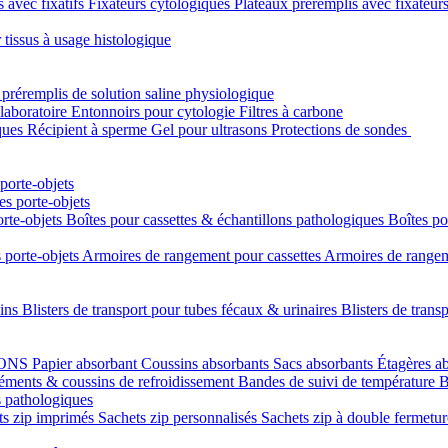
s avec fixatifs
Fixateurs cytologiques
Plateaux préremplis avec fixateur
 tissus à usage histologique
 préremplis de solution saline physiologique
laboratoire
Entonnoirs pour cytologie
Filtres à carbone
ques
Récipient à sperme
Gel pour ultrasons
Protections de sondes
porte-objets
s porte-objets
orte-objets
Boîtes pour cassettes & échantillons pathologiques
Boîtes po
 porte-objets
Armoires de rangement pour cassettes
Armoires de rangeme
uins
Blisters de transport pour tubes fécaux & urinaires
Blisters de trans
LONS
Papier absorbant
Coussins absorbants
Sacs absorbants
Étagères a
éments & coussins de refroidissement
Bandes de suivi de température
B
s pathologiques
ts zip imprimés
Sachets zip personnalisés
Sachets zip à double fermetu