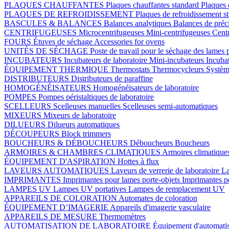
PLAQUES CHAUFFANTES
Plaques chauffantes standard
Plaques 
PLAQUES DE REFROIDISSEMENT
Plaques de refroidissement s
BASCULES & BALANCES
Balances analytiques
Balances de préc
CENTRIFUGEUSES
Microcentrifugeuses
Mini-centrifugeuses
Centr
FOURS
Étuves de séchage
Accessories for ovens
UNITÉS DE SÉCHAGE
Poste de travail pour le séchage des lames 
INCUBATEURS
Incubateurs de laboratoire
Mini-incubateurs
Incuba
ÉQUIPEMENT THERMIQUE
Thermostats
Thermocycleurs
Systèm
DISTRIBUTEURS
Distributeurs de paraffine
HOMOGÉNÉISATEURS
Homogénéisateurs de laboratoire
POMPES
Pompes péristaltiques de laboratoire
SCELLEURS
Scelleuses manuelles
Scelleuses semi-automatiques
MIXEURS
Mixeurs de laboratoire
DILUEURS
Dilueurs automatiques
DÉCOUPEURS
Block trimmers
BOUCHEURS & DÉBOUCHEURS
Déboucheurs
Boucheurs
ARMOIRES & CHAMBRES CLIMATIQUES
Armoires climatique
ÉQUIPEMENT D'ASPIRATION
Hottes à flux
LAVEURS AUTOMATIQUES
Laveurs de verrerie de laboratoire
La
IMPRIMANTES
Imprimantes pour lames porte-objets
Imprimantes p
LAMPES UV
Lampes UV portatives
Lampes de remplacement UV
APPAREILS DE COLORATION
Automates de coloration
ÉQUIPEMENT D’IMAGERIE
Appareils d'imagerie vasculaire
APPAREILS DE MESURE
Thermomètres
AUTOMATISATION DE LABORATOIRE
Équipement d'automatis