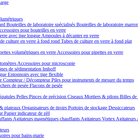
large
olumétriques
dard
Bouteilles de laboratoire spécialisés
Bouteilles de laboratoire marro
cessoires pour bouteilles en verre
erre avec tige longue
Ampoules à décanter en verre
de culture en verre à fond rond
Tubes de culture en verre à fond plat
pettes volumétriques en verre
Accessoires pour pipettes en verre
tomètres
Accessoires pour microscopie
nes de sédimentation Imhoff
ngue
Entonnoirs avec tige flexible
re
Compteur / Décompteur
Piles pour instruments de mesure du temps
chers de pesée
Flacons de pesée
Spatules
Pelles
Pinces de précision
Ciseaux
Mortiers & pilons
Billes de
& plateaux
Organisateurs de tiroirs
Portoirs de stockage
Dessiccateurs
ur
Papier indicateur de pH
uffants
Agitateurs magnétiques chauffants
Agitateurs Vortex
Agitateurs
teurs
oires pour bains-marie