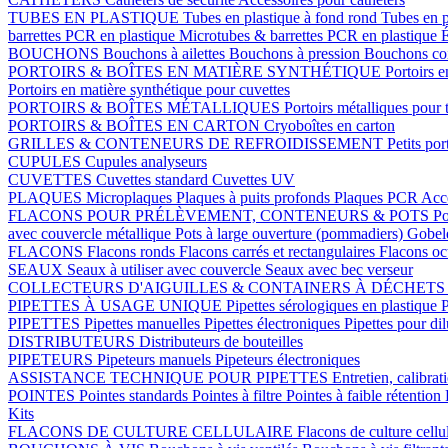
TUBES EN PLASTIQUE
Tubes en plastique à fond rond
Tubes en p
barrettes PCR en plastique
Microtubes & barrettes PCR en plastique
É
BOUCHONS
Bouchons à ailettes
Bouchons à pression
Bouchons coi
PORTOIRS & BOÎTES EN MATIÈRE SYNTHÉTIQUE
Portoirs e
Portoirs en matière synthétique pour cuvettes
PORTOIRS & BOÎTES MÉTALLIQUES
Portoirs métalliques pour 
PORTOIRS & BOÎTES EN CARTON
Cryoboîtes en carton
GRILLES & CONTENEURS DE REFROIDISSEMENT
Petits por
CUPULES
Cupules analyseurs
CUVETTES
Cuvettes standard
Cuvettes UV
PLAQUES
Microplaques
Plaques à puits profonds
Plaques PCR
Acce
FLACONS POUR PRÉLÈVEMENT, CONTENEURS & POTS
Po
avec couvercle métallique
Pots à large ouverture (pommadiers)
Gobel
FLACONS
Flacons ronds
Flacons carrés et rectangulaires
Flacons o
SEAUX
Seaux à utiliser avec couvercle
Seaux avec bec verseur
COLLECTEURS D'AIGUILLES & CONTAINERS À DÉCHET
PIPETTES À USAGE UNIQUE
Pipettes sérologiques en plastique
P
PIPETTES
Pipettes manuelles
Pipettes électroniques
Pipettes pour di
DISTRIBUTEURS
Distributeurs de bouteilles
PIPETEURS
Pipeteurs manuels
Pipeteurs électroniques
ASSISTANCE TECHNIQUE POUR PIPETTES
Entretien, calibrat
POINTES
Pointes standards
Pointes à filtre
Pointes à faible rétention
Kits
FLACONS DE CULTURE CELLULAIRE
Flacons de culture cellu