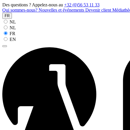
Des questions ? Appelez-nous au
+32 (0)56 53 11 33
Qui sommes-nous?
Nouvelles et événements
Devenir client
Médiath
FR
NL
NL
FR
EN