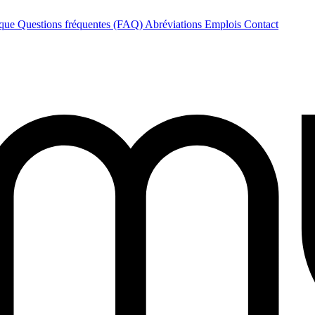
èque
Questions fréquentes (FAQ)
Abréviations
Emplois
Contact