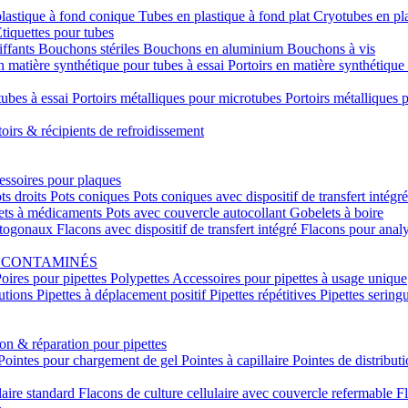
lastique à fond conique
Tubes en plastique à fond plat
Cryotubes en pl
tiquettes pour tubes
ffants
Bouchons stériles
Bouchons en aluminium
Bouchons à vis
n matière synthétique pour tubes à essai
Portoirs en matière synthétiqu
tubes à essai
Portoirs métalliques pour microtubes
Portoirs métalliques
toirs & récipients de refroidissement
ssoires pour plaques
ts droits
Pots coniques
Pots coniques avec dispositif de transfert intégr
ets à médicaments
Pots avec couvercle autocollant
Gobelets à boire
ctogonaux
Flacons avec dispositif de transfert intégré
Flacons pour anal
S CONTAMINÉS
oires pour pipettes
Polypettes
Accessoires pour pipettes à usage unique
lutions
Pipettes à déplacement positif
Pipettes répétitives
Pipettes sering
ion & réparation pour pipettes
Pointes pour chargement de gel
Pointes à capillaire
Pointes de distribut
laire standard
Flacons de culture cellulaire avec couvercle refermable
Fl