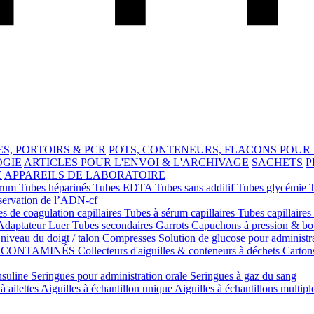
S, PORTOIRS & PCR
POTS, CONTENEURS, FLACONS POUR
OGIE
ARTICLES POUR L'ENVOI & L'ARCHIVAGE
SACHETS
P
E
APPAREILS DE LABORATOIRE
érum
Tubes héparinés
Tubes EDTA
Tubes sans additif
Tubes glycémie
servation de l’ADN-cf
s de coagulation capillaires
Tubes à sérum capillaires
Tubes capillaires
Adaptateur Luer
Tubes secondaires
Garrots
Capuchons à pression & b
niveau du doigt / talon
Compresses
Solution de glucose pour administr
S CONTAMINÉS
Collecteurs d'aiguilles & conteneurs à déchets
Carton
nsuline
Seringues pour administration orale
Seringues à gaz du sang
à ailettes
Aiguilles à échantillon unique
Aiguilles à échantillons multipl