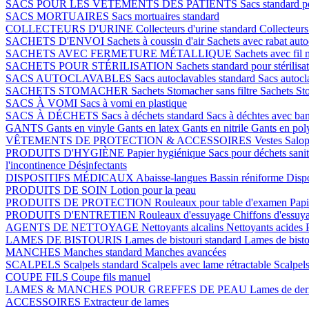
SACS POUR LES VÊTEMENTS DES PATIENTS
Sacs standard p
SACS MORTUAIRES
Sacs mortuaires standard
COLLECTEURS D'URINE
Collecteurs d'urine standard
Collecteurs
SACHETS D'ENVOI
Sachets à coussin d'air
Sachets avec rabat auto
SACHETS AVEC FERMETURE MÉTALLIQUE
Sachets avec fil 
SACHETS POUR STÉRILISATION
Sachets standard pour stérilisa
SACS AUTOCLAVABLES
Sacs autoclavables standard
Sacs autoc
SACHETS STOMACHER
Sachets Stomacher sans filtre
Sachets Sto
SACS À VOMI
Sacs à vomi en plastique
SACS À DÉCHETS
Sacs à déchets standard
Sacs à déchtes avec ba
GANTS
Gants en vinyle
Gants en latex
Gants en nitrile
Gants en pol
VÊTEMENTS DE PROTECTION & ACCESSOIRES
Vestes
Salop
PRODUITS D'HYGIÈNE
Papier hygiénique
Sacs pour déchets sani
l'incontinence
Désinfectants
DISPOSITIFS MÉDICAUX
Abaisse-langues
Bassin réniforme
Dispo
PRODUITS DE SOIN
Lotion pour la peau
PRODUITS DE PROTECTION
Rouleaux pour table d'examen
Papi
PRODUITS D'ENTRETIEN
Rouleaux d'essuyage
Chiffons d'essuy
AGENTS DE NETTOYAGE
Nettoyants alcalins
Nettoyants acides
LAMES DE BISTOURIS
Lames de bistouri standard
Lames de bisto
MANCHES
Manches standard
Manches avancées
SCALPELS
Scalpels standard
Scalpels avec lame rétractable
Scalpels
COUPE FILS
Coupe fils manuel
LAMES & MANCHES POUR GREFFES DE PEAU
Lames de de
ACCESSOIRES
Extracteur de lames