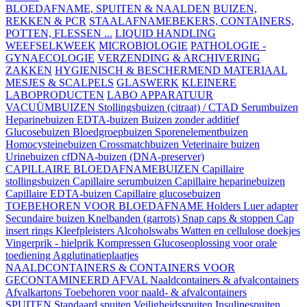
BLOEDAFNAME, SPUITEN & NAALDEN
BUIZEN,
REKKEN & PCR
STAALAFNAMEBEKERS, CONTAINERS,
POTTEN, FLESSEN ...
LIQUID HANDLING
WEEFSELKWEEK
MICROBIOLOGIE
PATHOLOGIE -
GYNAECOLOGIE
VERZENDING & ARCHIVERING
ZAKKEN
HYGIENISCH & BESCHERMEND MATERIAAL
MESJES & SCALPELS
GLASWERK
KLEINERE
LABOPRODUCTEN
LABO APPARATUUR
VACUÜMBUIZEN
Stollingsbuizen (citraat) / CTAD
Serumbuizen
Heparinebuizen
EDTA-buizen
Buizen zonder additief
Glucosebuizen
Bloedgroepbuizen
Sporenelementbuizen
Homocysteinebuizen
Crossmatchbuizen
Veterinaire buizen
Urinebuizen
cfDNA-buizen (DNA-preserver)
CAPILLAIRE BLOEDAFNAMEBUIZEN
Capillaire
stollingsbuizen
Capillaire serumbuizen
Capillaire heparinebuizen
Capillaire EDTA-buizen
Capillaire glucosebuizen
TOEBEHOREN VOOR BLOEDAFNAME
Holders
Luer adapter
Secundaire buizen
Knelbanden (garrots)
Snap caps & stoppen
Cap
insert rings
Kleefpleisters
Alcoholswabs
Watten en cellulose doekjes
Vingerprik - hielprik
Kompressen
Glucoseoplossing voor orale
toediening
Agglutinatieplaatjes
NAALDCONTAINERS & CONTAINERS VOOR
GECONTAMINEERD AFVAL
Naaldcontainers & afvalcontainers
Afvalkartons
Toebehoren voor naald- & afvalcontainers
SPUITEN
Standaard spuiten
Veiligheidsspuiten
Insulinespuiten