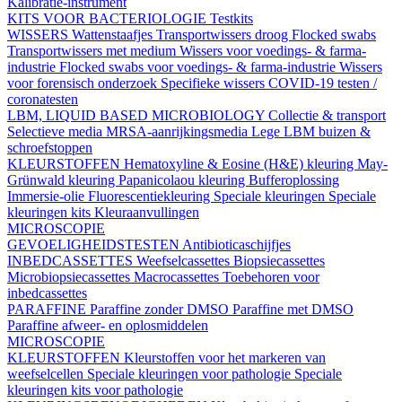
Kalibratie-instrument
KITS VOOR BACTERIOLOGIE
Testkits
WISSERS
Wattenstaafjes
Transportwissers droog
Flocked swabs
Transportwissers met medium
Wissers voor voedings- & farma-
industrie
Flocked swabs voor voedings- & farma-industrie
Wissers
voor forensisch onderzoek
Specifieke wissers
COVID-19 testen /
coronatesten
LBM, LIQUID BASED MICROBIOLOGY
Collectie & transport
Selectieve media
MRSA-aanrijkingsmedia
Lege LBM buizen &
schroefstoppen
KLEURSTOFFEN
Hematoxyline & Eosine (H&E) kleuring
May-
Grünwald kleuring
Papanicolaou kleuring
Bufferoplossing
Immersie-olie
Fluorescentiekleuring
Speciale kleuringen
Speciale
kleuringen kits
Kleuraanvullingen
MICROSCOPIE
GEVOELIGHEIDSTESTEN
Antibioticaschijfjes
INBEDCASSETTES
Weefselcassettes
Biopsiecassettes
Microbiopsiecassettes
Macrocassettes
Toebehoren voor
inbedcassettes
PARAFFINE
Paraffine zonder DMSO
Paraffine met DMSO
Paraffine afweer- en oplosmiddelen
MICROSCOPIE
KLEURSTOFFEN
Kleurstoffen voor het markeren van
weefselcellen
Speciale kleuringen voor pathologie
Speciale
kleuringen kits voor pathologie