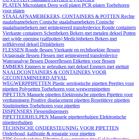
PLATEN
Microplaten
Deep well platen
PCR-platen
Toebehoren
voor platen
STAALAFNAMEBEKERS, CONTAINERS & POTTEN
Rechte
staalafnamebekers
Conische staalafnamebekers
Conische
staalafnamebekers met geïntegreerd transferdevice
Ronde containers
Vierkante containers
Schepbekers
Bekers met metalen deksel
Potten
met wijde opening (zalfpotten)
Medicijnbekers
Bekers met
zelfklevend deksel
Drinkbekers
FLESSEN
Ronde flessen
Vierkante en rechthoekige flessen
Octagonale flessen
Flessen met geïntegreerd transferdevice
Wateranalyse flessen
Doseerflessen
Etiketten voor flessen
EMMERS
Emmers te gebruiken met deksel
Emmers met giettuit
NAALDCONTAINERS & CONTAINERS VOOR
GECONTAMINEERD AFVAL
WEGWERPPIPETTEN
Plastic serologische pipetten
Peertjes voor
pipetten
Polypetten
Toebehoren voor wegwerppipetten
PIPETTEN
Manuele pipetten
Elektronische pipetten
Pipetten voor
verdunningen
Positive displacement pipetten
Repetitieve pipetten
Spuitpipetten
Toebehoren voor pipetten
DISPENSERS
Flessendispensers
PIPETTEERHULPEN
Manuele pipetteerhulpen
Elektronische
pipetteerhulpen
TECHNISCHE ONDERSTEUNING VOOR PIPETTEN
Onderhoud, kalibratie & reparatie voor pipetten