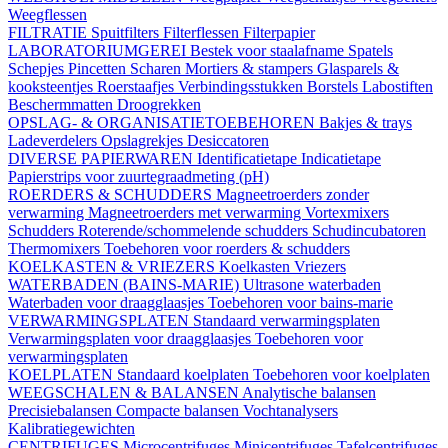
Weegflessen
FILTRATIE
Spuitfilters
Filterflessen
Filterpapier
LABORATORIUMGEREI
Bestek voor staalafname
Spatels
Schepjes
Pincetten
Scharen
Mortiers & stampers
Glasparels &
kooksteentjes
Roerstaafjes
Verbindingsstukken
Borstels
Labostiften
Beschermmatten
Droogrekken
OPSLAG- & ORGANISATIETOEBEHOREN
Bakjes & trays
Ladeverdelers
Opslagrekjes
Desiccatoren
DIVERSE PAPIERWAREN
Identificatietape
Indicatietape
Papierstrips voor zuurtegraadmeting (pH)
ROERDERS & SCHUDDERS
Magneetroerders zonder
verwarming
Magneetroerders met verwarming
Vortexmixers
Schudders
Roterende/schommelende schudders
Schudincubatoren
Thermomixers
Toebehoren voor roerders & schudders
KOELKASTEN & VRIEZERS
Koelkasten
Vriezers
WATERBADEN (BAINS-MARIE)
Ultrasone waterbaden
Waterbaden voor draagglaasjes
Toebehoren voor bains-marie
VERWARMINGSPLATEN
Standaard verwarmingsplaten
Verwarmingsplaten voor draagglaasjes
Toebehoren voor
verwarmingsplaten
KOELPLATEN
Standaard koelplaten
Toebehoren voor koelplaten
WEEGSCHALEN & BALANSEN
Analytische balansen
Precisiebalansen
Compacte balansen
Vochtanalysers
Kalibratiegewichten
CENTRIFUGES
Microcentrifuges
Minicentrifuges
Tafelcentrifuges