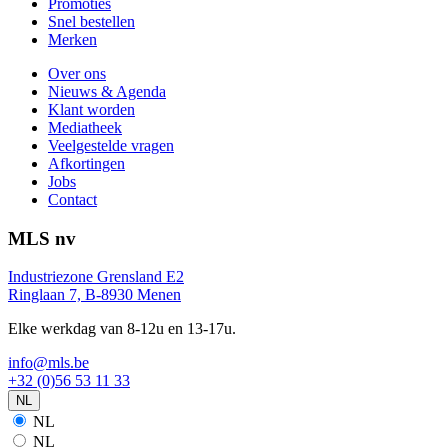
Promoties
Snel bestellen
Merken
Over ons
Nieuws & Agenda
Klant worden
Mediatheek
Veelgestelde vragen
Afkortingen
Jobs
Contact
MLS nv
Industriezone Grensland E2
Ringlaan 7, B-8930 Menen
Elke werkdag van 8-12u en 13-17u.
info@mls.be
+32 (0)56 53 11 33
NL
NL
NL