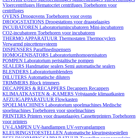
Vloercentrifuges
Hematocriet centrifuges
Toebehoren voor
centrifuges
OVENS
Droogovens
Toebehoren voor ovens
DROOGSTATIONS
Droogstations voor draagglaasjes
INCUBATOREN
Laboratoriumincubatoren
Mini-incubatoren
CO2-incubatoren
Toebehoren voor incubatoren
THERMO APPARATUUR
Thermostaten
Thermocyclers
Verwarmd pincettensysteem
DISPENSERS
Paraffinedispensers
HOMOGENISATORS
Laboratoriumhomogenisators
POMPEN
Laboratorium peristaltische pompen
SEALERS
Handmatige sealers
Semi automatische sealers
BLENDERS
Laboratoriumblenders
DILUTERS
Automatische diluters
TRIMMERS
Block trimmers
DECAPPERS & RECAPPERS
Decappers
Recappers
KLIMAATKASTEN & -KAMERS
Vrijstaande klimaatkasten
AFZUIGAPPARATUUR
Flowkasten
SPOELMACHINES
Laboratorium spoelmachines
Medische
spoelmachines
Toebehoren voor spoelmachines
PRINTERS
Printers voor draagglaasjes
Cassetteprinters
Toebehoren
voor printers
UV-LAMPEN
UV-handlampen
UV-vervanglampen
KLEURINGSTOESTELLEN
Automatische kleuringstoestellen