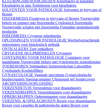
KLEURINGSBENODIGHEDEN
Kleurbakjes in kunststof
Kleurbakjes in glas
Toebehoren voor kleurbakjes
SOLVENTEN VOOR PATHOLOGIE
Solventen in jerrycans of
flessen
FIXEERMEDIA
Fixatieven in jerrycans of flessen
Voorgevulde
bekers en emmers met fixeermedia
Cytologisch fixeermedia
Voorgevulde schalen met fixeermedia
Formaline neutraliserende
producten
INBEDMEDIA
Cryogene inbedmedia
OPLOSSINGEN VOOR PATHOLOGIE
Weefselverzachtende
oplossingen voor histologisch gebruik
ONTKALKERS
Zure ontkalkers
CRYOGENE HULPMIDDELEN
Cryospray
CONTAINERS VOOR PATHOLOGIE
Containers voor
staalafname
Voorgevulde bekers met fysiologische zoutoplossing
TOEBEHOREN
Snijplanken
Snijgereedschap
Labostiften
Cytofunnels
Koolstoffilters
GYNAECOLOGIE
Vaginale speculums
Gynaecologische
brushes/spatels
Spermacontainer
Ultrasound gel
Sondecovers
ARCHIVERINGSOPLOSSING
VERZENDETUIS
Verzendetuis voor draagglaasjes
VERZENDMAPPEN
Verzendmappen voor draagglaasjes
OPBERGMAPPEN
Opbergmappen voor draagglaasjes
VERZEND- & OPSLAGBOXEN
Boxen voor draagglaasjes
Boxen voor cassettes & pathologische stalen
Boxen voor