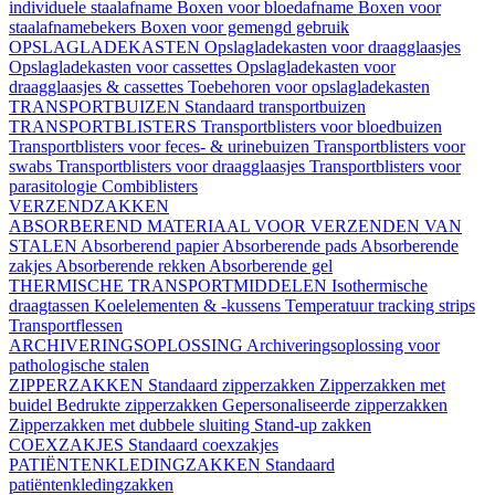
individuele staalafname
Boxen voor bloedafname
Boxen voor
staalafnamebekers
Boxen voor gemengd gebruik
OPSLAGLADEKASTEN
Opslagladekasten voor draagglaasjes
Opslagladekasten voor cassettes
Opslagladekasten voor
draagglaasjes & cassettes
Toebehoren voor opslagladekasten
TRANSPORTBUIZEN
Standaard transportbuizen
TRANSPORTBLISTERS
Transportblisters voor bloedbuizen
Transportblisters voor feces- & urinebuizen
Transportblisters voor
swabs
Transportblisters voor draagglaasjes
Transportblisters voor
parasitologie
Combiblisters
VERZENDZAKKEN
ABSORBEREND MATERIAAL VOOR VERZENDEN VAN
STALEN
Absorberend papier
Absorberende pads
Absorberende
zakjes
Absorberende rekken
Absorberende gel
THERMISCHE TRANSPORTMIDDELEN
Isothermische
draagtassen
Koelelementen & -kussens
Temperatuur tracking strips
Transportflessen
ARCHIVERINGSOPLOSSING
Archiveringsoplossing voor
pathologische stalen
ZIPPERZAKKEN
Standaard zipperzakken
Zipperzakken met
buidel
Bedrukte zipperzakken
Gepersonaliseerde zipperzakken
Zipperzakken met dubbele sluiting
Stand-up zakken
COEXZAKJES
Standaard coexzakjes
PATIËNTENKLEDINGZAKKEN
Standaard
patiëntenkledingzakken