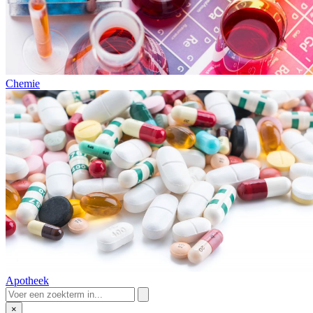
Chemie
Apotheek
×