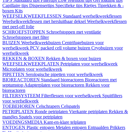
TIPS
Standaard tips
Filtertips
Low retention tips
Gel loading tips
Capillaire tips
Dispensertips
Specifieke tips
Rietjes
Tiprekken & -
boxen
Kits
WEEFSELKWEEKFLESSEN
Standaard weefselkweekflessen
Weefselkweekflessen met hersluitbaar deksel
Weefselkweekflessen
met peel-off folie
SCHROEFSTOPPEN
Schroefstoppen met ventilatie
Schroefstoppen met filter
BUIZEN
Weefselkweekbuizen
Centrifugebuizen voor
weefselkweek
PCV packed cell volume buizen
Cryobuizen voor
weefselkweek
REKKEN & BOXEN
Rekken & boxen voor buizen
WEEFSELKWEEKPLATEN
Petriplaten voor weefselkweek
Microplaten voor weefselkweek
PIPETTEN
Serologische pipetten voor weefselkweek
BIOREACTOREN
Standaard bioreactoren
Bioreactoren met
septumstop
Adapterplaten voor bioreactoren
Rekken voor
bioreactoren
FILTERSYSTEEM
Filterflessen voor weefselkweek
Spuitfilters
voor weefselkweek
TOEBEHOREN
Celschrapers
Celspatels
PETRIPLATEN
Ronde petriplaten
Vierkante petriplaten
Rekken &
mandjes
Spatels voor petriplaten
VOEDINGSMEDIA
Kant-en-klare telplaten
ENTOGEN
Plastic entogen
Metalen entogen
Entnaalden
Prikkers