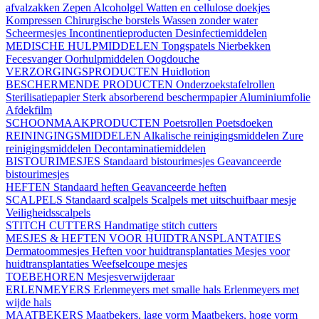
afvalzakken
Zepen
Alcoholgel
Watten en cellulose doekjes
Kompressen
Chirurgische borstels
Wassen zonder water
Scheermesjes
Incontinentieproducten
Desinfectiemiddelen
MEDISCHE HULPMIDDELEN
Tongspatels
Nierbekken
Fecesvanger
Oorhulpmiddelen
Oogdouche
VERZORGINGSPRODUCTEN
Huidlotion
BESCHERMENDE PRODUCTEN
Onderzoekstafelrollen
Sterilisatiepapier
Sterk absorberend beschermpapier
Aluminiumfolie
Afdekfilm
SCHOONMAAKPRODUCTEN
Poetsrollen
Poetsdoeken
REININGINGSMIDDELEN
Alkalische reinigingsmiddelen
Zure
reinigingsmiddelen
Decontaminatiemiddelen
BISTOURIMESJES
Standaard bistourimesjes
Geavanceerde
bistourimesjes
HEFTEN
Standaard heften
Geavanceerde heften
SCALPELS
Standaard scalpels
Scalpels met uitschuifbaar mesje
Veiligheidsscalpels
STITCH CUTTERS
Handmatige stitch cutters
MESJES & HEFTEN VOOR HUIDTRANSPLANTATIES
Dermatoommesjes
Heften voor huidtransplantaties
Mesjes voor
huidtransplantaties
Weefselcoupe mesjes
TOEBEHOREN
Mesjesverwijderaar
ERLENMEYERS
Erlenmeyers met smalle hals
Erlenmeyers met
wijde hals
MAATBEKERS
Maatbekers, lage vorm
Maatbekers, hoge vorm