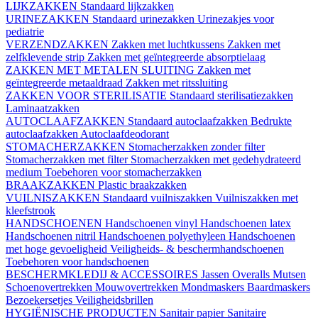
LIJKZAKKEN
Standaard lijkzakken
URINEZAKKEN
Standaard urinezakken
Urinezakjes voor
pediatrie
VERZENDZAKKEN
Zakken met luchtkussens
Zakken met
zelfklevende strip
Zakken met geïntegreerde absorptielaag
ZAKKEN MET METALEN SLUITING
Zakken met
geïntegreerde metaaldraad
Zakken met ritssluiting
ZAKKEN VOOR STERILISATIE
Standaard sterilisatiezakken
Laminaatzakken
AUTOCLAAFZAKKEN
Standaard autoclaafzakken
Bedrukte
autoclaafzakken
Autoclaafdeodorant
STOMACHERZAKKEN
Stomacherzakken zonder filter
Stomacherzakken met filter
Stomacherzakken met gedehydrateerd
medium
Toebehoren voor stomacherzakken
BRAAKZAKKEN
Plastic braakzakken
VUILNISZAKKEN
Standaard vuilniszakken
Vuilniszakken met
kleefstrook
HANDSCHOENEN
Handschoenen vinyl
Handschoenen latex
Handschoenen nitril
Handschoenen polyethyleen
Handschoenen
met hoge gevoeligheid
Veiligheids- & beschermhandschoenen
Toebehoren voor handschoenen
BESCHERMKLEDIJ & ACCESSOIRES
Jassen
Overalls
Mutsen
Schoenovertrekken
Mouwovertrekken
Mondmaskers
Baardmaskers
Bezoekersetjes
Veiligheidsbrillen
HYGIËNISCHE PRODUCTEN
Sanitair papier
Sanitaire