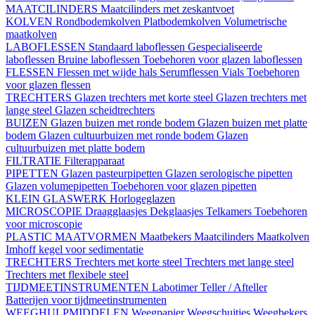
MAATCILINDERS
Maatcilinders met zeskantvoet
KOLVEN
Rondbodemkolven
Platbodemkolven
Volumetrische
maatkolven
LABOFLESSEN
Standaard laboflessen
Gespecialiseerde
laboflessen
Bruine laboflessen
Toebehoren voor glazen laboflessen
FLESSEN
Flessen met wijde hals
Serumflessen
Vials
Toebehoren
voor glazen flessen
TRECHTERS
Glazen trechters met korte steel
Glazen trechters met
lange steel
Glazen scheidtrechters
BUIZEN
Glazen buizen met ronde bodem
Glazen buizen met platte
bodem
Glazen cultuurbuizen met ronde bodem
Glazen
cultuurbuizen met platte bodem
FILTRATIE
Filterapparaat
PIPETTEN
Glazen pasteurpipetten
Glazen serologische pipetten
Glazen volumepipetten
Toebehoren voor glazen pipetten
KLEIN GLASWERK
Horlogeglazen
MICROSCOPIE
Draagglaasjes
Dekglaasjes
Telkamers
Toebehoren
voor microscopie
PLASTIC MAATVORMEN
Maatbekers
Maatcilinders
Maatkolven
Imhoff kegel voor sedimentatie
TRECHTERS
Trechters met korte steel
Trechters met lange steel
Trechters met flexibele steel
TIJDMEETINSTRUMENTEN
Labotimer
Teller / Afteller
Batterijen voor tijdmeetinstrumenten
WEEGHULPMIDDELEN
Weegpapier
Weegschuitjes
Weegbekers