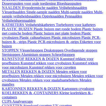
Doseerspuiten voor orale toediening
Bloedgasspuiten
NAALDEN
Hypodermische naalden
Veiligheidsnaalden
Vleugelnaalden
Single-sample naalden
Multi-sample naalden
Multi-
sample veiligheidsnaalden
Optreknaalden
Pennaalden
Veiligheidspennaalden
KATHETERS
Veiligheidskatheters
Toebehoren voor katheters
PLASTIC BUIZEN
Plastic buizen met ronde bodem
Plastic buizen
met conische bodem
Plastic buizen met platte bodem
Plastic
cryobuizen
Plastic cultuurbuizen
Plastic microbuizen
Plastic PCR-
buizen & - strips
Plastic PCR-microbuizen & -strips
Etiketten voor
buizen
STOPPEN
Vleugelstoppen
Drukstoppen
Overliggende stoppen
Steristoppen
Aluminium stoppen
Schroefstoppen
KUNSTSTOF REKKEN & DOZEN
Kunststof rekken voor
proefbuizen
Kunststof rekken voor cryobuizen
Kunststof rekken
voor microbuizen
Kunststof rekken voor cuvetten
METALEN REKKEN & DOZEN
Metalen rekken voor
proefbuizen
Metalen rekken voor microbuizen
Metalen rekken voor
cryobuizen
Metalen rekken voor staalafnamebekers
Metalen
mandjes
KARTONNEN REKKEN & DOZEN
Kartonnen cryodozen
KOELREKKEN & -CONTAINERS
Kleine koelrekken & -
containers
CUPS
Analysercups
CUVETTEN
Standaard cuvetten
UV-cuvetten