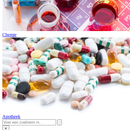
Chemie
Apotheek
×