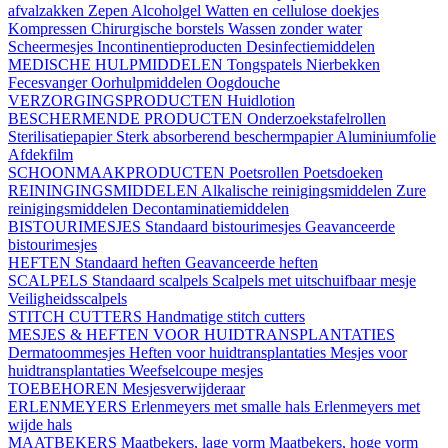
afvalzakken
Zepen
Alcoholgel
Watten en cellulose doekjes
Kompressen
Chirurgische borstels
Wassen zonder water
Scheermesjes
Incontinentieproducten
Desinfectiemiddelen
MEDISCHE HULPMIDDELEN
Tongspatels
Nierbekken
Fecesvanger
Oorhulpmiddelen
Oogdouche
VERZORGINGSPRODUCTEN
Huidlotion
BESCHERMENDE PRODUCTEN
Onderzoekstafelrollen
Sterilisatiepapier
Sterk absorberend beschermpapier
Aluminiumfolie
Afdekfilm
SCHOONMAAKPRODUCTEN
Poetsrollen
Poetsdoeken
REININGINGSMIDDELEN
Alkalische reinigingsmiddelen
Zure
reinigingsmiddelen
Decontaminatiemiddelen
BISTOURIMESJES
Standaard bistourimesjes
Geavanceerde
bistourimesjes
HEFTEN
Standaard heften
Geavanceerde heften
SCALPELS
Standaard scalpels
Scalpels met uitschuifbaar mesje
Veiligheidsscalpels
STITCH CUTTERS
Handmatige stitch cutters
MESJES & HEFTEN VOOR HUIDTRANSPLANTATIES
Dermatoommesjes
Heften voor huidtransplantaties
Mesjes voor
huidtransplantaties
Weefselcoupe mesjes
TOEBEHOREN
Mesjesverwijderaar
ERLENMEYERS
Erlenmeyers met smalle hals
Erlenmeyers met
wijde hals
MAATBEKERS
Maatbekers, lage vorm
Maatbekers, hoge vorm