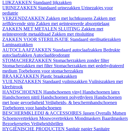
LIJKZAKKEN
Standaard lijkzakken
URINEZAKKEN
Standaard urinezakken
Urinezakjes voor
pediatrie
VERZENDZAKKEN
Zakken met luchtkussens
Zakken met
zelfklevende strip
Zakken met geïntegreerde absorptielaag
ZAKKEN MET METALEN SLUITING
Zakken met
geïntegreerde metaaldraad
Zakken met ritssluiting
ZAKKEN VOOR STERILISATIE
Standaard sterilisatiezakken
Laminaatzakken
AUTOCLAAFZAKKEN
Standaard autoclaafzakken
Bedrukte
autoclaafzakken
Autoclaafdeodorant
STOMACHERZAKKEN
Stomacherzakken zonder filter
Stomacherzakken met filter
Stomacherzakken met gedehydrateerd
medium
Toebehoren voor stomacherzakken
BRAAKZAKKEN
Plastic braakzakken
VUILNISZAKKEN
Standaard vuilniszakken
Vuilniszakken met
kleefstrook
HANDSCHOENEN
Handschoenen vinyl
Handschoenen latex
Handschoenen nitril
Handschoenen polyethyleen
Handschoenen
met hoge gevoeligheid
Veiligheids- & beschermhandschoenen
Toebehoren voor handschoenen
BESCHERMKLEDIJ & ACCESSOIRES
Jassen
Overalls
Mutsen
Schoenovertrekken
Mouwovertrekken
Mondmaskers
Baardmaskers
Bezoekersetjes
Veiligheidsbrillen
HYGIËNISCHE PRODUCTEN
Sanitair papier
Sanitaire