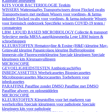
Kalibratie-instrument
KITS VOOR BACTERIOLOGIE
Testkits
WISSERS
Wattenstaafjes
Transportwissers droog
Flocked swabs
Transportwissers met medium
Wissers voor voedings- & farma-
industrie
Flocked swabs voor voedings- & farma-industrie
Wissers
voor forensisch onderzoek
Specifieke wissers
COVID-19 testen /
coronatesten
LBM, LIQUID BASED MICROBIOLOGY
Collectie & transport
Selectieve media
MRSA-aanrijkingsmedia
Lege LBM buizen &
schroefstoppen
KLEURSTOFFEN
Hematoxyline & Eosine (H&E) kleuring
May-
Grünwald kleuring
Papanicolaou kleuring
Bufferoplossing
Immersie-olie
Fluorescentiekleuring
Speciale kleuringen
Speciale
kleuringen kits
Kleuraanvullingen
MICROSCOPIE
GEVOELIGHEIDSTESTEN
Antibioticaschijfjes
INBEDCASSETTES
Weefselcassettes
Biopsiecassettes
Microbiopsiecassettes
Macrocassettes
Toebehoren voor
inbedcassettes
PARAFFINE
Paraffine zonder DMSO
Paraffine met DMSO
Paraffine afweer- en oplosmiddelen
MICROSCOPIE
KLEURSTOFFEN
Kleurstoffen voor het markeren van
weefselcellen
Speciale kleuringen voor pathologie
Speciale
kleuringen kits voor pathologie