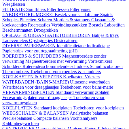
Weegflessen
FILTRATIE
Spuitfilters
Filterflessen
Filterpapier
LABORATORIUMGEREI
Bestek voor staalafname
Spatels
Schepjes
Pincetten
Scharen
Mortiers & stampers
Glasparels &
kooksteentjes
Roerstaafjes
Verbindingsstukken
Borstels
Labostiften
Beschermmatten
Droogrekken
OPSLAG- & ORGANISATIETOEBEHOREN
Bakjes & trays
Ladeverdelers
Opslagrekjes
Desiccatoren
DIVERSE PAPIERWAREN
Identificatietape
Indicatietape
Papierstrips voor zuurtegraadmeting (pH)
ROERDERS & SCHUDDERS
Magneetroerders zonder
verwarming
Magneetroerders met verwarming
Vortexmixers
Schudders
Roterende/schommelende schudders
Schudincubatoren
Thermomixers
Toebehoren voor roerders & schudders
KOELKASTEN & VRIEZERS
Koelkasten
Vriezers
WATERBADEN (BAINS-MARIE)
Ultrasone waterbaden
Waterbaden voor draagglaasjes
Toebehoren voor bains-marie
VERWARMINGSPLATEN
Standaard verwarmingsplaten
Verwarmingsplaten voor draagglaasjes
Toebehoren voor
verwarmingsplaten
KOELPLATEN
Standaard koelplaten
Toebehoren voor koelplaten
WEEGSCHALEN & BALANSEN
Analytische balansen
Precisiebalansen
Compacte balansen
Vochtanalysers
Kalibratiegewichten
CENTRIFUGES
Microcentrifuges
Minicentrifuges
Tafelcentrifuges