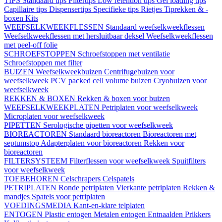
TIPS
Standaard tips
Filtertips
Low retention tips
Gel loading tips
Capillaire tips
Dispensertips
Specifieke tips
Rietjes
Tiprekken & -
boxen
Kits
WEEFSELKWEEKFLESSEN
Standaard weefselkweekflessen
Weefselkweekflessen met hersluitbaar deksel
Weefselkweekflessen
met peel-off folie
SCHROEFSTOPPEN
Schroefstoppen met ventilatie
Schroefstoppen met filter
BUIZEN
Weefselkweekbuizen
Centrifugebuizen voor
weefselkweek
PCV packed cell volume buizen
Cryobuizen voor
weefselkweek
REKKEN & BOXEN
Rekken & boxen voor buizen
WEEFSELKWEEKPLATEN
Petriplaten voor weefselkweek
Microplaten voor weefselkweek
PIPETTEN
Serologische pipetten voor weefselkweek
BIOREACTOREN
Standaard bioreactoren
Bioreactoren met
septumstop
Adapterplaten voor bioreactoren
Rekken voor
bioreactoren
FILTERSYSTEEM
Filterflessen voor weefselkweek
Spuitfilters
voor weefselkweek
TOEBEHOREN
Celschrapers
Celspatels
PETRIPLATEN
Ronde petriplaten
Vierkante petriplaten
Rekken &
mandjes
Spatels voor petriplaten
VOEDINGSMEDIA
Kant-en-klare telplaten
ENTOGEN
Plastic entogen
Metalen entogen
Entnaalden
Prikkers