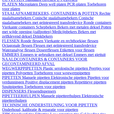
PLATEN
Microplaten
Deep well platen
PCR-platen
Toebehoren
voor platen
STAALAFNAMEBEKERS, CONTAINERS & POTTEN
Rechte
staalafnamebekers
Conische staalafnamebekers
Conische
staalafnamebekers met geïntegreerd transferdevice
Ronde containers
Vierkante containers
Schepbekers
Bekers met metalen deksel
Potten
met wijde opening (zalfpotten)
Medicijnbekers
Bekers met
zelfklevend deksel
Drinkbekers
FLESSEN
Ronde flessen
Vierkante en rechthoekige flessen
Octagonale flessen
Flessen met geïntegreerd transferdevice
Wateranalyse flessen
Doseerflessen
Etiketten voor flessen
EMMERS
Emmers te gebruiken met deksel
Emmers met giettuit
NAALDCONTAINERS & CONTAINERS VOOR
GECONTAMINEERD AFVAL
WEGWERPPIPETTEN
Plastic serologische pipetten
Peertjes voor
pipetten
Polypetten
Toebehoren voor wegwerppipetten
PIPETTEN
Manuele pipetten
Elektronische pipetten
Pipetten voor
verdunningen
Positive displacement pipetten
Repetitieve pipetten
Spuitpipetten
Toebehoren voor pipetten
DISPENSERS
Flessendispensers
PIPETTEERHULPEN
Manuele pipetteerhulpen
Elektronische
pipetteerhulpen
TECHNISCHE ONDERSTEUNING VOOR PIPETTEN
Onderhoud, kalibratie & reparatie voor pipetten