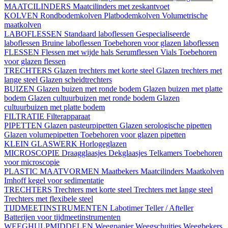
MAATCILINDERS
Maatcilinders met zeskantvoet
KOLVEN
Rondbodemkolven
Platbodemkolven
Volumetrische
maatkolven
LABOFLESSEN
Standaard laboflessen
Gespecialiseerde
laboflessen
Bruine laboflessen
Toebehoren voor glazen laboflessen
FLESSEN
Flessen met wijde hals
Serumflessen
Vials
Toebehoren
voor glazen flessen
TRECHTERS
Glazen trechters met korte steel
Glazen trechters met
lange steel
Glazen scheidtrechters
BUIZEN
Glazen buizen met ronde bodem
Glazen buizen met platte
bodem
Glazen cultuurbuizen met ronde bodem
Glazen
cultuurbuizen met platte bodem
FILTRATIE
Filterapparaat
PIPETTEN
Glazen pasteurpipetten
Glazen serologische pipetten
Glazen volumepipetten
Toebehoren voor glazen pipetten
KLEIN GLASWERK
Horlogeglazen
MICROSCOPIE
Draagglaasjes
Dekglaasjes
Telkamers
Toebehoren
voor microscopie
PLASTIC MAATVORMEN
Maatbekers
Maatcilinders
Maatkolven
Imhoff kegel voor sedimentatie
TRECHTERS
Trechters met korte steel
Trechters met lange steel
Trechters met flexibele steel
TIJDMEETINSTRUMENTEN
Labotimer
Teller / Afteller
Batterijen voor tijdmeetinstrumenten
WEEGHULPMIDDELEN
Weegpapier
Weegschuitjes
Weegbekers