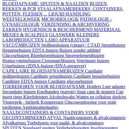
BLOEDAFNAME, SPUITEN & NAALDEN
BUIZEN,
REKKEN & PCR
STAALAFNAMEBEKERS, CONTAINERS,
POTTEN, FLESSEN ...
LIQUID HANDLING
WEEFSELKWEEK
MICROBIOLOGIE
PATHOLOGIE -
GYNAECOLOGIE
VERZENDING & ARCHIVERING
ZAKKEN
HYGIENISCH & BESCHERMEND MATERIAAL
MESJES & SCALPELS
GLASWERK
KLEINERE
LABOPRODUCTEN
LABO APPARATUUR
VACUÜMBUIZEN
Stollingsbuizen (citraat) / CTAD
Serumbuizen
Heparinebuizen
EDTA-buizen
Buizen zonder additief
Glucosebuizen
Bloedgroepbuizen
Sporenelementbuizen
Homocysteinebuizen
Crossmatchbuizen
Veterinaire buizen
Urinebuizen
cfDNA-buizen (DNA-preserver)
CAPILLAIRE BLOEDAFNAMEBUIZEN
Capillaire
stollingsbuizen
Capillaire serumbuizen
Capillaire heparinebuizen
Capillaire EDTA-buizen
Capillaire glucosebuizen
TOEBEHOREN VOOR BLOEDAFNAME
Holders
Luer adapter
Secundaire buizen
Knelbanden (garrots)
Snap caps & stoppen
Cap
insert rings
Kleefpleisters
Alcoholswabs
Watten en cellulose doekjes
Vingerprik - hielprik
Kompressen
Glucoseoplossing voor orale
toediening
Agglutinatieplaatjes
NAALDCONTAINERS & CONTAINERS VOOR
GECONTAMINEERD AFVAL
Naaldcontainers & afvalcontainers
Afvalkartons
Toebehoren voor naald- & afvalcontainers
SPUITEN
Standaard spuiten
Veiligheidsspuiten
Insulinespuiten