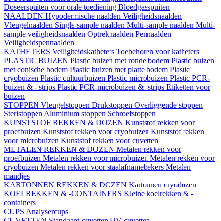
Doseerspuiten voor orale toediening
Bloedgasspuiten
NAALDEN
Hypodermische naalden
Veiligheidsnaalden
Vleugelnaalden
Single-sample naalden
Multi-sample naalden
Multi-
sample veiligheidsnaalden
Optreknaalden
Pennaalden
Veiligheidspennaalden
KATHETERS
Veiligheidskatheters
Toebehoren voor katheters
PLASTIC BUIZEN
Plastic buizen met ronde bodem
Plastic buizen
met conische bodem
Plastic buizen met platte bodem
Plastic
cryobuizen
Plastic cultuurbuizen
Plastic microbuizen
Plastic PCR-
buizen & - strips
Plastic PCR-microbuizen & -strips
Etiketten voor
buizen
STOPPEN
Vleugelstoppen
Drukstoppen
Overliggende stoppen
Steristoppen
Aluminium stoppen
Schroefstoppen
KUNSTSTOF REKKEN & DOZEN
Kunststof rekken voor
proefbuizen
Kunststof rekken voor cryobuizen
Kunststof rekken
voor microbuizen
Kunststof rekken voor cuvetten
METALEN REKKEN & DOZEN
Metalen rekken voor
proefbuizen
Metalen rekken voor microbuizen
Metalen rekken voor
cryobuizen
Metalen rekken voor staalafnamebekers
Metalen
mandjes
KARTONNEN REKKEN & DOZEN
Kartonnen cryodozen
KOELREKKEN & -CONTAINERS
Kleine koelrekken & -
containers
CUPS
Analysercups
CUVETTEN
Standaard cuvetten
UV-cuvetten