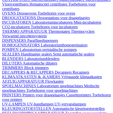
Vloercentrifuges
Hematocriet centrifuges
Toebehoren voor
centrifuges
OVENS
Droogovens
Toebehoren voor ovens
DROOGSTATIONS
Droogstations voor draagglaasjes
INCUBATOREN
Laboratoriumincubatoren
Mini-incubatoren
CO2-incubatoren
Toebehoren voor incubatoren
THERMO APPARATUUR
Thermostaten
Thermocyclers
Verwarmd pincettensysteem
DISPENSERS
Paraffinedispensers
HOMOGENISATORS
Laboratoriumhomogenisators
POMPEN
Laboratorium peristaltische pompen
SEALERS
Handmatige sealers
Semi automatische sealers
BLENDERS
Laboratoriumblenders
DILUTERS
Automatische diluters
TRIMMERS
Block trimmers
DECAPPERS & RECAPPERS
Decappers
Recappers
KLIMAATKASTEN & -KAMERS
Vrijstaande klimaatkasten
AFZUIGAPPARATUUR
Flowkasten
SPOELMACHINES
Laboratorium spoelmachines
Medische
spoelmachines
Toebehoren voor spoelmachines
PRINTERS
Printers voor draagglaasjes
Cassetteprinters
Toebehoren
voor printers
UV-LAMPEN
UV-handlampen
UV-vervanglampen
KLEURINGSTOESTELLEN
Automatische kleuringstoestellen