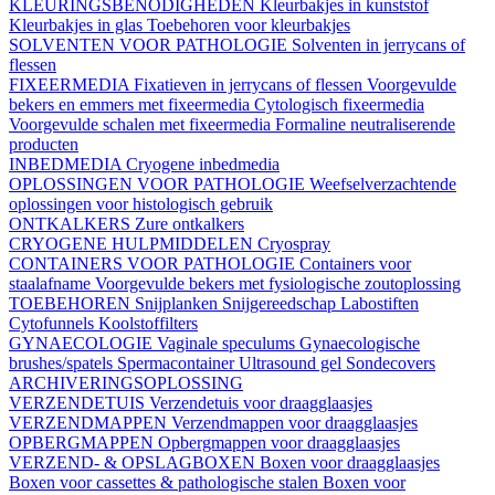
KLEURINGSBENODIGHEDEN
Kleurbakjes in kunststof
Kleurbakjes in glas
Toebehoren voor kleurbakjes
SOLVENTEN VOOR PATHOLOGIE
Solventen in jerrycans of
flessen
FIXEERMEDIA
Fixatieven in jerrycans of flessen
Voorgevulde
bekers en emmers met fixeermedia
Cytologisch fixeermedia
Voorgevulde schalen met fixeermedia
Formaline neutraliserende
producten
INBEDMEDIA
Cryogene inbedmedia
OPLOSSINGEN VOOR PATHOLOGIE
Weefselverzachtende
oplossingen voor histologisch gebruik
ONTKALKERS
Zure ontkalkers
CRYOGENE HULPMIDDELEN
Cryospray
CONTAINERS VOOR PATHOLOGIE
Containers voor
staalafname
Voorgevulde bekers met fysiologische zoutoplossing
TOEBEHOREN
Snijplanken
Snijgereedschap
Labostiften
Cytofunnels
Koolstoffilters
GYNAECOLOGIE
Vaginale speculums
Gynaecologische
brushes/spatels
Spermacontainer
Ultrasound gel
Sondecovers
ARCHIVERINGSOPLOSSING
VERZENDETUIS
Verzendetuis voor draagglaasjes
VERZENDMAPPEN
Verzendmappen voor draagglaasjes
OPBERGMAPPEN
Opbergmappen voor draagglaasjes
VERZEND- & OPSLAGBOXEN
Boxen voor draagglaasjes
Boxen voor cassettes & pathologische stalen
Boxen voor