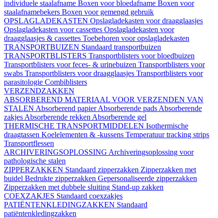
individuele staalafname
Boxen voor bloedafname
Boxen voor
staalafnamebekers
Boxen voor gemengd gebruik
OPSLAGLADEKASTEN
Opslagladekasten voor draagglaasjes
Opslagladekasten voor cassettes
Opslagladekasten voor
draagglaasjes & cassettes
Toebehoren voor opslagladekasten
TRANSPORTBUIZEN
Standaard transportbuizen
TRANSPORTBLISTERS
Transportblisters voor bloedbuizen
Transportblisters voor feces- & urinebuizen
Transportblisters voor
swabs
Transportblisters voor draagglaasjes
Transportblisters voor
parasitologie
Combiblisters
VERZENDZAKKEN
ABSORBEREND MATERIAAL VOOR VERZENDEN VAN
STALEN
Absorberend papier
Absorberende pads
Absorberende
zakjes
Absorberende rekken
Absorberende gel
THERMISCHE TRANSPORTMIDDELEN
Isothermische
draagtassen
Koelelementen & -kussens
Temperatuur tracking strips
Transportflessen
ARCHIVERINGSOPLOSSING
Archiveringsoplossing voor
pathologische stalen
ZIPPERZAKKEN
Standaard zipperzakken
Zipperzakken met
buidel
Bedrukte zipperzakken
Gepersonaliseerde zipperzakken
Zipperzakken met dubbele sluiting
Stand-up zakken
COEXZAKJES
Standaard coexzakjes
PATIËNTENKLEDINGZAKKEN
Standaard
patiëntenkledingzakken