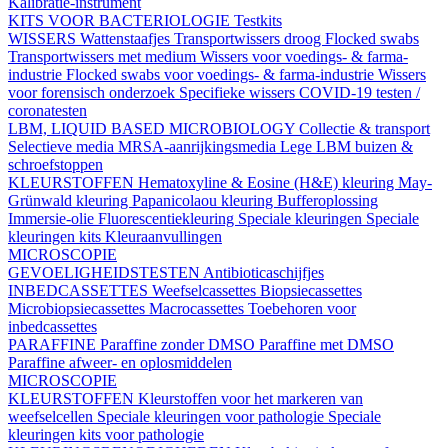
Kalibratie-instrument
KITS VOOR BACTERIOLOGIE
Testkits
WISSERS
Wattenstaafjes
Transportwissers droog
Flocked swabs
Transportwissers met medium
Wissers voor voedings- & farma-
industrie
Flocked swabs voor voedings- & farma-industrie
Wissers
voor forensisch onderzoek
Specifieke wissers
COVID-19 testen /
coronatesten
LBM, LIQUID BASED MICROBIOLOGY
Collectie & transport
Selectieve media
MRSA-aanrijkingsmedia
Lege LBM buizen &
schroefstoppen
KLEURSTOFFEN
Hematoxyline & Eosine (H&E) kleuring
May-
Grünwald kleuring
Papanicolaou kleuring
Bufferoplossing
Immersie-olie
Fluorescentiekleuring
Speciale kleuringen
Speciale
kleuringen kits
Kleuraanvullingen
MICROSCOPIE
GEVOELIGHEIDSTESTEN
Antibioticaschijfjes
INBEDCASSETTES
Weefselcassettes
Biopsiecassettes
Microbiopsiecassettes
Macrocassettes
Toebehoren voor
inbedcassettes
PARAFFINE
Paraffine zonder DMSO
Paraffine met DMSO
Paraffine afweer- en oplosmiddelen
MICROSCOPIE
KLEURSTOFFEN
Kleurstoffen voor het markeren van
weefselcellen
Speciale kleuringen voor pathologie
Speciale
kleuringen kits voor pathologie