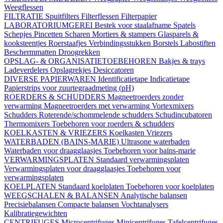
Weegflessen
FILTRATIE
Spuitfilters
Filterflessen
Filterpapier
LABORATORIUMGEREI
Bestek voor staalafname
Spatels
Schepjes
Pincetten
Scharen
Mortiers & stampers
Glasparels &
kooksteentjes
Roerstaafjes
Verbindingsstukken
Borstels
Labostiften
Beschermmatten
Droogrekken
OPSLAG- & ORGANISATIETOEBEHOREN
Bakjes & trays
Ladeverdelers
Opslagrekjes
Desiccatoren
DIVERSE PAPIERWAREN
Identificatietape
Indicatietape
Papierstrips voor zuurtegraadmeting (pH)
ROERDERS & SCHUDDERS
Magneetroerders zonder
verwarming
Magneetroerders met verwarming
Vortexmixers
Schudders
Roterende/schommelende schudders
Schudincubatoren
Thermomixers
Toebehoren voor roerders & schudders
KOELKASTEN & VRIEZERS
Koelkasten
Vriezers
WATERBADEN (BAINS-MARIE)
Ultrasone waterbaden
Waterbaden voor draagglaasjes
Toebehoren voor bains-marie
VERWARMINGSPLATEN
Standaard verwarmingsplaten
Verwarmingsplaten voor draagglaasjes
Toebehoren voor
verwarmingsplaten
KOELPLATEN
Standaard koelplaten
Toebehoren voor koelplaten
WEEGSCHALEN & BALANSEN
Analytische balansen
Precisiebalansen
Compacte balansen
Vochtanalysers
Kalibratiegewichten
CENTRIFUGES
Microcentrifuges
Minicentrifuges
Tafelcentrifuges