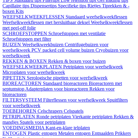
TIPS
Standaard tips
Filtertips
Low retention tips
Gel loading tips
Capillaire tips
Dispensertips
Specifieke tips
Rietjes
Tiprekken & -
boxen
Kits
WEEFSELKWEEKFLESSEN
Standaard weefselkweekflessen
Weefselkweekflessen met hersluitbaar deksel
Weefselkweekflessen
met peel-off folie
SCHROEFSTOPPEN
Schroefstoppen met ventilatie
Schroefstoppen met filter
BUIZEN
Weefselkweekbuizen
Centrifugebuizen voor
weefselkweek
PCV packed cell volume buizen
Cryobuizen voor
weefselkweek
REKKEN & BOXEN
Rekken & boxen voor buizen
WEEFSELKWEEKPLATEN
Petriplaten voor weefselkweek
Microplaten voor weefselkweek
PIPETTEN
Serologische pipetten voor weefselkweek
BIOREACTOREN
Standaard bioreactoren
Bioreactoren met
septumstop
Adapterplaten voor bioreactoren
Rekken voor
bioreactoren
FILTERSYSTEEM
Filterflessen voor weefselkweek
Spuitfilters
voor weefselkweek
TOEBEHOREN
Celschrapers
Celspatels
PETRIPLATEN
Ronde petriplaten
Vierkante petriplaten
Rekken &
mandjes
Spatels voor petriplaten
VOEDINGSMEDIA
Kant-en-klare telplaten
ENTOGEN
Plastic entogen
Metalen entogen
Entnaalden
Prikkers