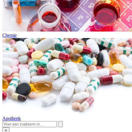
Chemie
Apotheek
×