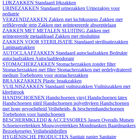
LIJKZAKKEN
Standaard lijkzakken
URINEZAKKEN
Standaard urinezakken
Urinezakjes voor
pediatrie
VERZENDZAKKEN
Zakken met luchtkussens
Zakken met
zelfklevende strip
Zakken met geïntegreerde absorptielaag
ZAKKEN MET METALEN SLUITING
Zakken met
geïntegreerde metaaldraad
Zakken met ritssluiting
ZAKKEN VOOR STERILISATIE
Standaard sterilisatiezakken
Laminaatzakken
AUTOCLAAFZAKKEN
Standaard autoclaafzakken
Bedrukte
autoclaafzakken
Autoclaafdeodorant
STOMACHERZAKKEN
Stomacherzakken zonder filter
Stomacherzakken met filter
Stomacherzakken met gedehydrateerd
medium
Toebehoren voor stomacherzakken
BRAAKZAKKEN
Plastic braakzakken
VUILNISZAKKEN
Standaard vuilniszakken
Vuilniszakken met
kleefstrook
HANDSCHOENEN
Handschoenen vinyl
Handschoenen latex
Handschoenen nitril
Handschoenen polyethyleen
Handschoenen
met hoge gevoeligheid
Veiligheids- & beschermhandschoenen
Toebehoren voor handschoenen
BESCHERMKLEDIJ & ACCESSOIRES
Jassen
Overalls
Mutsen
Schoenovertrekken
Mouwovertrekken
Mondmaskers
Baardmaskers
Bezoekersetjes
Veiligheidsbrillen
HYGIËNISCHE PRODUCTEN
Sanitair papier
Sanitaire