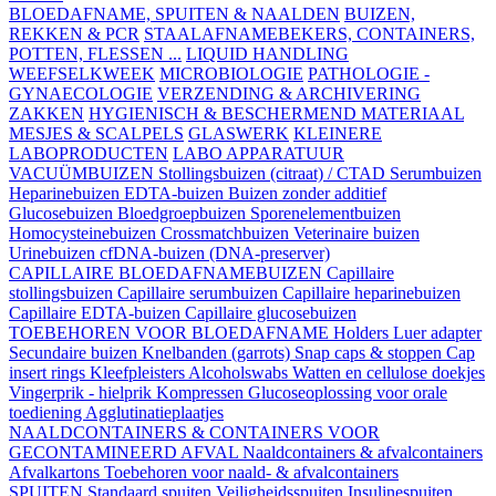
BLOEDAFNAME, SPUITEN & NAALDEN
BUIZEN,
REKKEN & PCR
STAALAFNAMEBEKERS, CONTAINERS,
POTTEN, FLESSEN ...
LIQUID HANDLING
WEEFSELKWEEK
MICROBIOLOGIE
PATHOLOGIE -
GYNAECOLOGIE
VERZENDING & ARCHIVERING
ZAKKEN
HYGIENISCH & BESCHERMEND MATERIAAL
MESJES & SCALPELS
GLASWERK
KLEINERE
LABOPRODUCTEN
LABO APPARATUUR
VACUÜMBUIZEN
Stollingsbuizen (citraat) / CTAD
Serumbuizen
Heparinebuizen
EDTA-buizen
Buizen zonder additief
Glucosebuizen
Bloedgroepbuizen
Sporenelementbuizen
Homocysteinebuizen
Crossmatchbuizen
Veterinaire buizen
Urinebuizen
cfDNA-buizen (DNA-preserver)
CAPILLAIRE BLOEDAFNAMEBUIZEN
Capillaire
stollingsbuizen
Capillaire serumbuizen
Capillaire heparinebuizen
Capillaire EDTA-buizen
Capillaire glucosebuizen
TOEBEHOREN VOOR BLOEDAFNAME
Holders
Luer adapter
Secundaire buizen
Knelbanden (garrots)
Snap caps & stoppen
Cap
insert rings
Kleefpleisters
Alcoholswabs
Watten en cellulose doekjes
Vingerprik - hielprik
Kompressen
Glucoseoplossing voor orale
toediening
Agglutinatieplaatjes
NAALDCONTAINERS & CONTAINERS VOOR
GECONTAMINEERD AFVAL
Naaldcontainers & afvalcontainers
Afvalkartons
Toebehoren voor naald- & afvalcontainers
SPUITEN
Standaard spuiten
Veiligheidsspuiten
Insulinespuiten