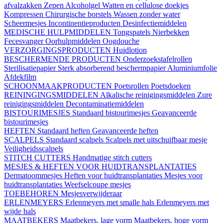
afvalzakken
Zepen
Alcoholgel
Watten en cellulose doekjes
Kompressen
Chirurgische borstels
Wassen zonder water
Scheermesjes
Incontinentieproducten
Desinfectiemiddelen
MEDISCHE HULPMIDDELEN
Tongspatels
Nierbekken
Fecesvanger
Oorhulpmiddelen
Oogdouche
VERZORGINGSPRODUCTEN
Huidlotion
BESCHERMENDE PRODUCTEN
Onderzoekstafelrollen
Sterilisatiepapier
Sterk absorberend beschermpapier
Aluminiumfolie
Afdekfilm
SCHOONMAAKPRODUCTEN
Poetsrollen
Poetsdoeken
REININGINGSMIDDELEN
Alkalische reinigingsmiddelen
Zure
reinigingsmiddelen
Decontaminatiemiddelen
BISTOURIMESJES
Standaard bistourimesjes
Geavanceerde
bistourimesjes
HEFTEN
Standaard heften
Geavanceerde heften
SCALPELS
Standaard scalpels
Scalpels met uitschuifbaar mesje
Veiligheidsscalpels
STITCH CUTTERS
Handmatige stitch cutters
MESJES & HEFTEN VOOR HUIDTRANSPLANTATIES
Dermatoommesjes
Heften voor huidtransplantaties
Mesjes voor
huidtransplantaties
Weefselcoupe mesjes
TOEBEHOREN
Mesjesverwijderaar
ERLENMEYERS
Erlenmeyers met smalle hals
Erlenmeyers met
wijde hals
MAATBEKERS
Maatbekers, lage vorm
Maatbekers, hoge vorm