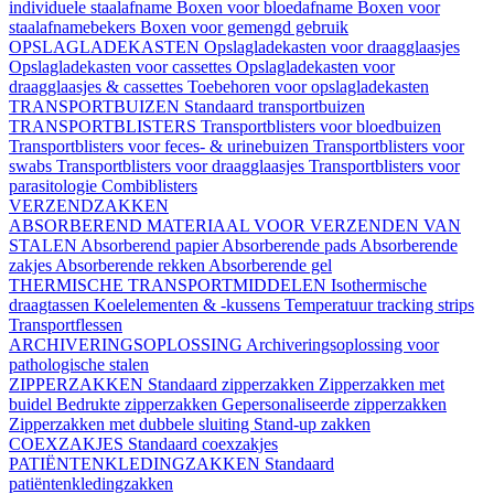
individuele staalafname
Boxen voor bloedafname
Boxen voor
staalafnamebekers
Boxen voor gemengd gebruik
OPSLAGLADEKASTEN
Opslagladekasten voor draagglaasjes
Opslagladekasten voor cassettes
Opslagladekasten voor
draagglaasjes & cassettes
Toebehoren voor opslagladekasten
TRANSPORTBUIZEN
Standaard transportbuizen
TRANSPORTBLISTERS
Transportblisters voor bloedbuizen
Transportblisters voor feces- & urinebuizen
Transportblisters voor
swabs
Transportblisters voor draagglaasjes
Transportblisters voor
parasitologie
Combiblisters
VERZENDZAKKEN
ABSORBEREND MATERIAAL VOOR VERZENDEN VAN
STALEN
Absorberend papier
Absorberende pads
Absorberende
zakjes
Absorberende rekken
Absorberende gel
THERMISCHE TRANSPORTMIDDELEN
Isothermische
draagtassen
Koelelementen & -kussens
Temperatuur tracking strips
Transportflessen
ARCHIVERINGSOPLOSSING
Archiveringsoplossing voor
pathologische stalen
ZIPPERZAKKEN
Standaard zipperzakken
Zipperzakken met
buidel
Bedrukte zipperzakken
Gepersonaliseerde zipperzakken
Zipperzakken met dubbele sluiting
Stand-up zakken
COEXZAKJES
Standaard coexzakjes
PATIËNTENKLEDINGZAKKEN
Standaard
patiëntenkledingzakken