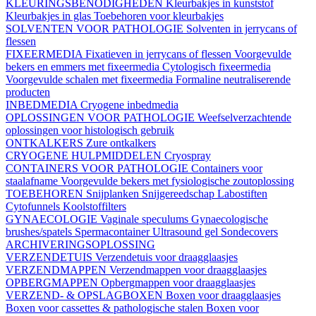
KLEURINGSBENODIGHEDEN
Kleurbakjes in kunststof
Kleurbakjes in glas
Toebehoren voor kleurbakjes
SOLVENTEN VOOR PATHOLOGIE
Solventen in jerrycans of
flessen
FIXEERMEDIA
Fixatieven in jerrycans of flessen
Voorgevulde
bekers en emmers met fixeermedia
Cytologisch fixeermedia
Voorgevulde schalen met fixeermedia
Formaline neutraliserende
producten
INBEDMEDIA
Cryogene inbedmedia
OPLOSSINGEN VOOR PATHOLOGIE
Weefselverzachtende
oplossingen voor histologisch gebruik
ONTKALKERS
Zure ontkalkers
CRYOGENE HULPMIDDELEN
Cryospray
CONTAINERS VOOR PATHOLOGIE
Containers voor
staalafname
Voorgevulde bekers met fysiologische zoutoplossing
TOEBEHOREN
Snijplanken
Snijgereedschap
Labostiften
Cytofunnels
Koolstoffilters
GYNAECOLOGIE
Vaginale speculums
Gynaecologische
brushes/spatels
Spermacontainer
Ultrasound gel
Sondecovers
ARCHIVERINGSOPLOSSING
VERZENDETUIS
Verzendetuis voor draagglaasjes
VERZENDMAPPEN
Verzendmappen voor draagglaasjes
OPBERGMAPPEN
Opbergmappen voor draagglaasjes
VERZEND- & OPSLAGBOXEN
Boxen voor draagglaasjes
Boxen voor cassettes & pathologische stalen
Boxen voor