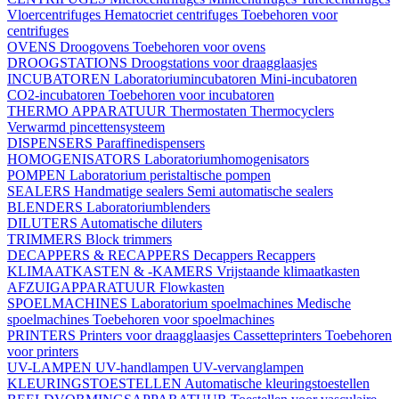
Vloercentrifuges
Hematocriet centrifuges
Toebehoren voor
centrifuges
OVENS
Droogovens
Toebehoren voor ovens
DROOGSTATIONS
Droogstations voor draagglaasjes
INCUBATOREN
Laboratoriumincubatoren
Mini-incubatoren
CO2-incubatoren
Toebehoren voor incubatoren
THERMO APPARATUUR
Thermostaten
Thermocyclers
Verwarmd pincettensysteem
DISPENSERS
Paraffinedispensers
HOMOGENISATORS
Laboratoriumhomogenisators
POMPEN
Laboratorium peristaltische pompen
SEALERS
Handmatige sealers
Semi automatische sealers
BLENDERS
Laboratoriumblenders
DILUTERS
Automatische diluters
TRIMMERS
Block trimmers
DECAPPERS & RECAPPERS
Decappers
Recappers
KLIMAATKASTEN & -KAMERS
Vrijstaande klimaatkasten
AFZUIGAPPARATUUR
Flowkasten
SPOELMACHINES
Laboratorium spoelmachines
Medische
spoelmachines
Toebehoren voor spoelmachines
PRINTERS
Printers voor draagglaasjes
Cassetteprinters
Toebehoren
voor printers
UV-LAMPEN
UV-handlampen
UV-vervanglampen
KLEURINGSTOESTELLEN
Automatische kleuringstoestellen