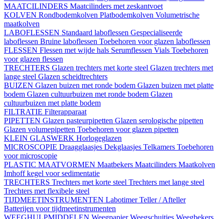
MAATCILINDERS
Maatcilinders met zeskantvoet
KOLVEN
Rondbodemkolven
Platbodemkolven
Volumetrische
maatkolven
LABOFLESSEN
Standaard laboflessen
Gespecialiseerde
laboflessen
Bruine laboflessen
Toebehoren voor glazen laboflessen
FLESSEN
Flessen met wijde hals
Serumflessen
Vials
Toebehoren
voor glazen flessen
TRECHTERS
Glazen trechters met korte steel
Glazen trechters met
lange steel
Glazen scheidtrechters
BUIZEN
Glazen buizen met ronde bodem
Glazen buizen met platte
bodem
Glazen cultuurbuizen met ronde bodem
Glazen
cultuurbuizen met platte bodem
FILTRATIE
Filterapparaat
PIPETTEN
Glazen pasteurpipetten
Glazen serologische pipetten
Glazen volumepipetten
Toebehoren voor glazen pipetten
KLEIN GLASWERK
Horlogeglazen
MICROSCOPIE
Draagglaasjes
Dekglaasjes
Telkamers
Toebehoren
voor microscopie
PLASTIC MAATVORMEN
Maatbekers
Maatcilinders
Maatkolven
Imhoff kegel voor sedimentatie
TRECHTERS
Trechters met korte steel
Trechters met lange steel
Trechters met flexibele steel
TIJDMEETINSTRUMENTEN
Labotimer
Teller / Afteller
Batterijen voor tijdmeetinstrumenten
WEEGHULPMIDDELEN
Weegpapier
Weegschuitjes
Weegbekers