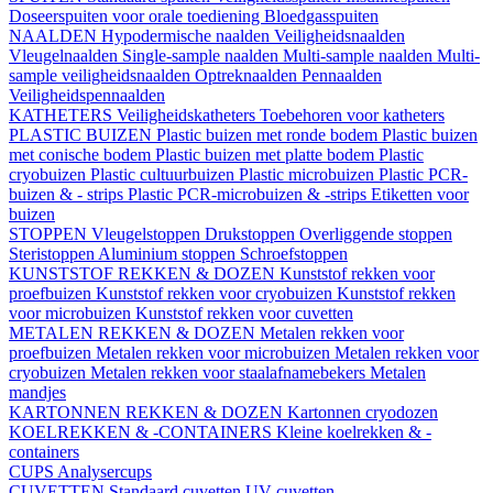
Doseerspuiten voor orale toediening
Bloedgasspuiten
NAALDEN
Hypodermische naalden
Veiligheidsnaalden
Vleugelnaalden
Single-sample naalden
Multi-sample naalden
Multi-
sample veiligheidsnaalden
Optreknaalden
Pennaalden
Veiligheidspennaalden
KATHETERS
Veiligheidskatheters
Toebehoren voor katheters
PLASTIC BUIZEN
Plastic buizen met ronde bodem
Plastic buizen
met conische bodem
Plastic buizen met platte bodem
Plastic
cryobuizen
Plastic cultuurbuizen
Plastic microbuizen
Plastic PCR-
buizen & - strips
Plastic PCR-microbuizen & -strips
Etiketten voor
buizen
STOPPEN
Vleugelstoppen
Drukstoppen
Overliggende stoppen
Steristoppen
Aluminium stoppen
Schroefstoppen
KUNSTSTOF REKKEN & DOZEN
Kunststof rekken voor
proefbuizen
Kunststof rekken voor cryobuizen
Kunststof rekken
voor microbuizen
Kunststof rekken voor cuvetten
METALEN REKKEN & DOZEN
Metalen rekken voor
proefbuizen
Metalen rekken voor microbuizen
Metalen rekken voor
cryobuizen
Metalen rekken voor staalafnamebekers
Metalen
mandjes
KARTONNEN REKKEN & DOZEN
Kartonnen cryodozen
KOELREKKEN & -CONTAINERS
Kleine koelrekken & -
containers
CUPS
Analysercups
CUVETTEN
Standaard cuvetten
UV-cuvetten