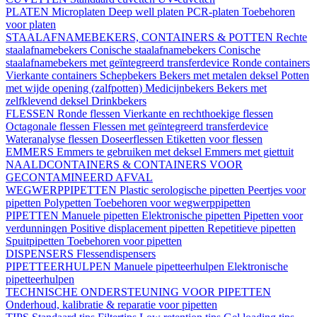
PLATEN
Microplaten
Deep well platen
PCR-platen
Toebehoren
voor platen
STAALAFNAMEBEKERS, CONTAINERS & POTTEN
Rechte
staalafnamebekers
Conische staalafnamebekers
Conische
staalafnamebekers met geïntegreerd transferdevice
Ronde containers
Vierkante containers
Schepbekers
Bekers met metalen deksel
Potten
met wijde opening (zalfpotten)
Medicijnbekers
Bekers met
zelfklevend deksel
Drinkbekers
FLESSEN
Ronde flessen
Vierkante en rechthoekige flessen
Octagonale flessen
Flessen met geïntegreerd transferdevice
Wateranalyse flessen
Doseerflessen
Etiketten voor flessen
EMMERS
Emmers te gebruiken met deksel
Emmers met giettuit
NAALDCONTAINERS & CONTAINERS VOOR
GECONTAMINEERD AFVAL
WEGWERPPIPETTEN
Plastic serologische pipetten
Peertjes voor
pipetten
Polypetten
Toebehoren voor wegwerppipetten
PIPETTEN
Manuele pipetten
Elektronische pipetten
Pipetten voor
verdunningen
Positive displacement pipetten
Repetitieve pipetten
Spuitpipetten
Toebehoren voor pipetten
DISPENSERS
Flessendispensers
PIPETTEERHULPEN
Manuele pipetteerhulpen
Elektronische
pipetteerhulpen
TECHNISCHE ONDERSTEUNING VOOR PIPETTEN
Onderhoud, kalibratie & reparatie voor pipetten