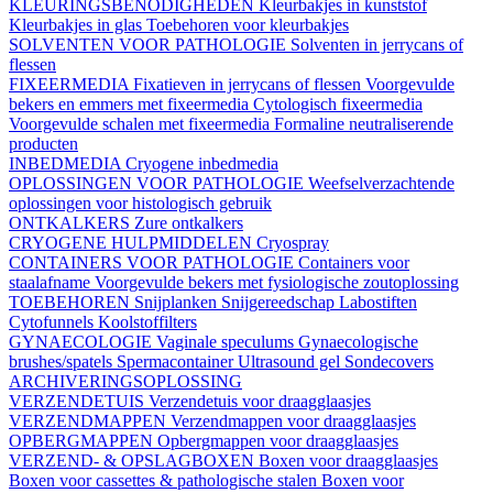
KLEURINGSBENODIGHEDEN
Kleurbakjes in kunststof
Kleurbakjes in glas
Toebehoren voor kleurbakjes
SOLVENTEN VOOR PATHOLOGIE
Solventen in jerrycans of
flessen
FIXEERMEDIA
Fixatieven in jerrycans of flessen
Voorgevulde
bekers en emmers met fixeermedia
Cytologisch fixeermedia
Voorgevulde schalen met fixeermedia
Formaline neutraliserende
producten
INBEDMEDIA
Cryogene inbedmedia
OPLOSSINGEN VOOR PATHOLOGIE
Weefselverzachtende
oplossingen voor histologisch gebruik
ONTKALKERS
Zure ontkalkers
CRYOGENE HULPMIDDELEN
Cryospray
CONTAINERS VOOR PATHOLOGIE
Containers voor
staalafname
Voorgevulde bekers met fysiologische zoutoplossing
TOEBEHOREN
Snijplanken
Snijgereedschap
Labostiften
Cytofunnels
Koolstoffilters
GYNAECOLOGIE
Vaginale speculums
Gynaecologische
brushes/spatels
Spermacontainer
Ultrasound gel
Sondecovers
ARCHIVERINGSOPLOSSING
VERZENDETUIS
Verzendetuis voor draagglaasjes
VERZENDMAPPEN
Verzendmappen voor draagglaasjes
OPBERGMAPPEN
Opbergmappen voor draagglaasjes
VERZEND- & OPSLAGBOXEN
Boxen voor draagglaasjes
Boxen voor cassettes & pathologische stalen
Boxen voor