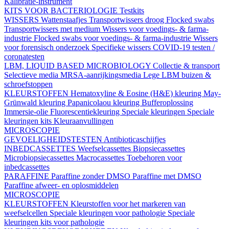
Kalibratie-instrument
KITS VOOR BACTERIOLOGIE
Testkits
WISSERS
Wattenstaafjes
Transportwissers droog
Flocked swabs
Transportwissers met medium
Wissers voor voedings- & farma-
industrie
Flocked swabs voor voedings- & farma-industrie
Wissers
voor forensisch onderzoek
Specifieke wissers
COVID-19 testen /
coronatesten
LBM, LIQUID BASED MICROBIOLOGY
Collectie & transport
Selectieve media
MRSA-aanrijkingsmedia
Lege LBM buizen &
schroefstoppen
KLEURSTOFFEN
Hematoxyline & Eosine (H&E) kleuring
May-
Grünwald kleuring
Papanicolaou kleuring
Bufferoplossing
Immersie-olie
Fluorescentiekleuring
Speciale kleuringen
Speciale
kleuringen kits
Kleuraanvullingen
MICROSCOPIE
GEVOELIGHEIDSTESTEN
Antibioticaschijfjes
INBEDCASSETTES
Weefselcassettes
Biopsiecassettes
Microbiopsiecassettes
Macrocassettes
Toebehoren voor
inbedcassettes
PARAFFINE
Paraffine zonder DMSO
Paraffine met DMSO
Paraffine afweer- en oplosmiddelen
MICROSCOPIE
KLEURSTOFFEN
Kleurstoffen voor het markeren van
weefselcellen
Speciale kleuringen voor pathologie
Speciale
kleuringen kits voor pathologie