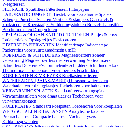
Weegflessen
FILTRATIE
Spuitfilters
Filterflessen
Filterpapier
LABORATORIUMGEREI
Bestek voor staalafname
Spatels
Schepjes
Pincetten
Scharen
Mortiers & stampers
Glasparels &
kooksteentjes
Roerstaafjes
Verbindingsstukken
Borstels
Labostiften
Beschermmatten
Droogrekken
OPSLAG- & ORGANISATIETOEBEHOREN
Bakjes & trays
Ladeverdelers
Opslagrekjes
Desiccatoren
DIVERSE PAPIERWAREN
Identificatietape
Indicatietape
Papierstrips voor zuurtegraadmeting (pH)
ROERDERS & SCHUDDERS
Magneetroerders zonder
verwarming
Magneetroerders met verwarming
Vortexmixers
Schudders
Roterende/schommelende schudders
Schudincubatoren
Thermomixers
Toebehoren voor roerders & schudders
KOELKASTEN & VRIEZERS
Koelkasten
Vriezers
WATERBADEN (BAINS-MARIE)
Ultrasone waterbaden
Waterbaden voor draagglaasjes
Toebehoren voor bains-marie
VERWARMINGSPLATEN
Standaard verwarmingsplaten
Verwarmingsplaten voor draagglaasjes
Toebehoren voor
verwarmingsplaten
KOELPLATEN
Standaard koelplaten
Toebehoren voor koelplaten
WEEGSCHALEN & BALANSEN
Analytische balansen
Precisiebalansen
Compacte balansen
Vochtanalysers
Kalibratiegewichten
CENTRIFUGES
Microcentrifuges
Minicentrifuges
Tafelcentrifuges