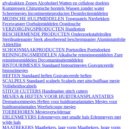
afvalzakken
Zepen
Alcoholgel
Watten en cellulose doekjes
Kompressen
Chirurgische borstels
Wassen zonder water
Scheermesjes
Incontinentieproducten
Desinfectiemiddelen
MEDISCHE HULPMIDDELEN
Tongspatels
Nierbekken
Fecesvanger
Oorhulpmiddelen
Oogdouche
VERZORGINGSPRODUCTEN
Huidlotion
BESCHERMENDE PRODUCTEN
Onderzoekstafelrollen
Sterilisatiepapier
Sterk absorberend beschermpapier
Aluminiumfolie
Afdekfilm
SCHOONMAAKPRODUCTEN
Poetsrollen
Poetsdoeken
REININGINGSMIDDELEN
Alkalische reinigingsmiddelen
Zure
reinigingsmiddelen
Decontaminatiemiddelen
BISTOURIMESJES
Standaard bistourimesjes
Geavanceerde
bistourimesjes
HEFTEN
Standaard heften
Geavanceerde heften
SCALPELS
Standaard scalpels
Scalpels met uitschuifbaar mesje
Veiligheidsscalpels
STITCH CUTTERS
Handmatige stitch cutters
MESJES & HEFTEN VOOR HUIDTRANSPLANTATIES
Dermatoommesjes
Heften voor huidtransplantaties
Mesjes voor
huidtransplantaties
Weefselcoupe mesjes
TOEBEHOREN
Mesjesverwijderaar
ERLENMEYERS
Erlenmeyers met smalle hals
Erlenmeyers met
wijde hals
MAATBEKERS
Maatbekers, lage vorm
Maatbekers, hoge vorm