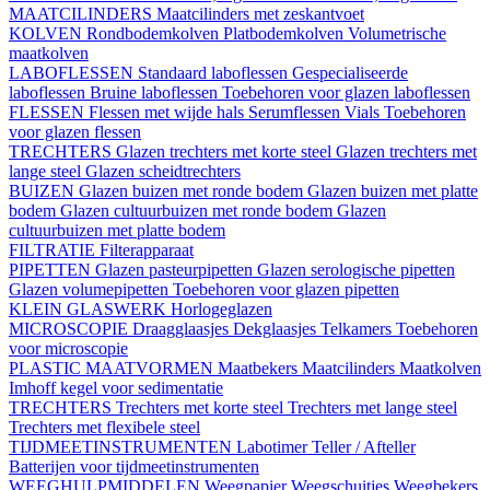
MAATCILINDERS
Maatcilinders met zeskantvoet
KOLVEN
Rondbodemkolven
Platbodemkolven
Volumetrische
maatkolven
LABOFLESSEN
Standaard laboflessen
Gespecialiseerde
laboflessen
Bruine laboflessen
Toebehoren voor glazen laboflessen
FLESSEN
Flessen met wijde hals
Serumflessen
Vials
Toebehoren
voor glazen flessen
TRECHTERS
Glazen trechters met korte steel
Glazen trechters met
lange steel
Glazen scheidtrechters
BUIZEN
Glazen buizen met ronde bodem
Glazen buizen met platte
bodem
Glazen cultuurbuizen met ronde bodem
Glazen
cultuurbuizen met platte bodem
FILTRATIE
Filterapparaat
PIPETTEN
Glazen pasteurpipetten
Glazen serologische pipetten
Glazen volumepipetten
Toebehoren voor glazen pipetten
KLEIN GLASWERK
Horlogeglazen
MICROSCOPIE
Draagglaasjes
Dekglaasjes
Telkamers
Toebehoren
voor microscopie
PLASTIC MAATVORMEN
Maatbekers
Maatcilinders
Maatkolven
Imhoff kegel voor sedimentatie
TRECHTERS
Trechters met korte steel
Trechters met lange steel
Trechters met flexibele steel
TIJDMEETINSTRUMENTEN
Labotimer
Teller / Afteller
Batterijen voor tijdmeetinstrumenten
WEEGHULPMIDDELEN
Weegpapier
Weegschuitjes
Weegbekers