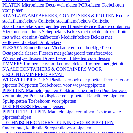
PLATEN
Microplaten
Deep well platen
PCR-platen
Toebehoren
voor platen
STAALAFNAMEBEKERS, CONTAINERS & POTTEN
Rechte
staalafnamebekers
Conische staalafnamebekers
Conische
staalafnamebekers met geïntegreerd transferdevice
Ronde containers
Vierkante containers
Schepbekers
Bekers met metalen deksel
Potten
met wijde opening (zalfpotten)
Medicijnbekers
Bekers met
zelfklevend deksel
Drinkbekers
FLESSEN
Ronde flessen
Vierkante en rechthoekige flessen
Octagonale flessen
Flessen met geïntegreerd transferdevice
Wateranalyse flessen
Doseerflessen
Etiketten voor flessen
EMMERS
Emmers te gebruiken met deksel
Emmers met giettuit
NAALDCONTAINERS & CONTAINERS VOOR
GECONTAMINEERD AFVAL
WEGWERPPIPETTEN
Plastic serologische pipetten
Peertjes voor
pipetten
Polypetten
Toebehoren voor wegwerppipetten
PIPETTEN
Manuele pipetten
Elektronische pipetten
Pipetten voor
verdunningen
Positive displacement pipetten
Repetitieve pipetten
Spuitpipetten
Toebehoren voor pipetten
DISPENSERS
Flessendispensers
PIPETTEERHULPEN
Manuele pipetteerhulpen
Elektronische
pipetteerhulpen
TECHNISCHE ONDERSTEUNING VOOR PIPETTEN
Onderhoud, kalibratie & reparatie voor pipetten