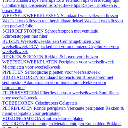
TIPS
Standaard tips
Filtertips
Low retention tips
Gel loading tips
Capillaire tips
Dispensertips
Specifieke tips
Rietjes
Tiprekken & -
boxen
Kits
WEEFSELKWEEKFLESSEN
Standaard weefselkweekflessen
Weefselkweekflessen met hersluitbaar deksel
Weefselkweekflessen
met peel-off folie
SCHROEFSTOPPEN
Schroefstoppen met ventilatie
Schroefstoppen met filter
BUIZEN
Weefselkweekbuizen
Centrifugebuizen voor
weefselkweek
PCV packed cell volume buizen
Cryobuizen voor
weefselkweek
REKKEN & BOXEN
Rekken & boxen voor buizen
WEEFSELKWEEKPLATEN
Petriplaten voor weefselkweek
Microplaten voor weefselkweek
PIPETTEN
Serologische pipetten voor weefselkweek
BIOREACTOREN
Standaard bioreactoren
Bioreactoren met
septumstop
Adapterplaten voor bioreactoren
Rekken voor
bioreactoren
FILTERSYSTEEM
Filterflessen voor weefselkweek
Spuitfilters
voor weefselkweek
TOEBEHOREN
Celschrapers
Celspatels
PETRIPLATEN
Ronde petriplaten
Vierkante petriplaten
Rekken &
mandjes
Spatels voor petriplaten
VOEDINGSMEDIA
Kant-en-klare telplaten
ENTOGEN
Plastic entogen
Metalen entogen
Entnaalden
Prikkers