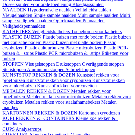
Doseerspuiten voor orale toediening
Bloedgasspuiten
NAALDEN
Hypodermische naalden
Veiligheidsnaalden
Vleugelnaalden
Single-sample naalden
Multi-sample naalden
Multi-
sample veiligheidsnaalden
Optreknaalden
Pennaalden
Veiligheidspennaalden
KATHETERS
Veiligheidskatheters
Toebehoren voor katheters
PLASTIC BUIZEN
Plastic buizen met ronde bodem
Plastic buizen
met conische bodem
Plastic buizen met platte bodem
Plastic
cryobuizen
Plastic cultuurbuizen
Plastic microbuizen
Plastic PCR-
buizen & - strips
Plastic PCR-microbuizen & -strips
Etiketten voor
buizen
STOPPEN
Vleugelstoppen
Drukstoppen
Overliggende stoppen
Steristoppen
Aluminium stoppen
Schroefstoppen
KUNSTSTOF REKKEN & DOZEN
Kunststof rekken voor
proefbuizen
Kunststof rekken voor cryobuizen
Kunststof rekken
voor microbuizen
Kunststof rekken voor cuvetten
METALEN REKKEN & DOZEN
Metalen rekken voor
proefbuizen
Metalen rekken voor microbuizen
Metalen rekken voor
cryobuizen
Metalen rekken voor staalafnamebekers
Metalen
mandjes
KARTONNEN REKKEN & DOZEN
Kartonnen cryodozen
KOELREKKEN & -CONTAINERS
Kleine koelrekken & -
containers
CUPS
Analysercups
CUVETTEN
Standaard cuvetten
UV-cuvetten