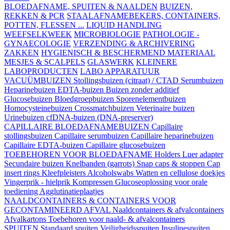
BLOEDAFNAME, SPUITEN & NAALDEN
BUIZEN,
REKKEN & PCR
STAALAFNAMEBEKERS, CONTAINERS,
POTTEN, FLESSEN ...
LIQUID HANDLING
WEEFSELKWEEK
MICROBIOLOGIE
PATHOLOGIE -
GYNAECOLOGIE
VERZENDING & ARCHIVERING
ZAKKEN
HYGIENISCH & BESCHERMEND MATERIAAL
MESJES & SCALPELS
GLASWERK
KLEINERE
LABOPRODUCTEN
LABO APPARATUUR
VACUÜMBUIZEN
Stollingsbuizen (citraat) / CTAD
Serumbuizen
Heparinebuizen
EDTA-buizen
Buizen zonder additief
Glucosebuizen
Bloedgroepbuizen
Sporenelementbuizen
Homocysteinebuizen
Crossmatchbuizen
Veterinaire buizen
Urinebuizen
cfDNA-buizen (DNA-preserver)
CAPILLAIRE BLOEDAFNAMEBUIZEN
Capillaire
stollingsbuizen
Capillaire serumbuizen
Capillaire heparinebuizen
Capillaire EDTA-buizen
Capillaire glucosebuizen
TOEBEHOREN VOOR BLOEDAFNAME
Holders
Luer adapter
Secundaire buizen
Knelbanden (garrots)
Snap caps & stoppen
Cap
insert rings
Kleefpleisters
Alcoholswabs
Watten en cellulose doekjes
Vingerprik - hielprik
Kompressen
Glucoseoplossing voor orale
toediening
Agglutinatieplaatjes
NAALDCONTAINERS & CONTAINERS VOOR
GECONTAMINEERD AFVAL
Naaldcontainers & afvalcontainers
Afvalkartons
Toebehoren voor naald- & afvalcontainers
SPUITEN
Standaard spuiten
Veiligheidsspuiten
Insulinespuiten