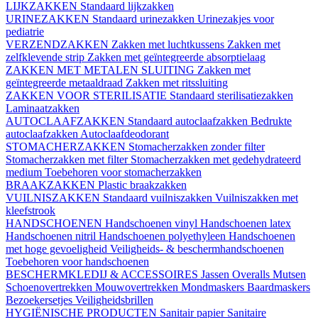
LIJKZAKKEN
Standaard lijkzakken
URINEZAKKEN
Standaard urinezakken
Urinezakjes voor
pediatrie
VERZENDZAKKEN
Zakken met luchtkussens
Zakken met
zelfklevende strip
Zakken met geïntegreerde absorptielaag
ZAKKEN MET METALEN SLUITING
Zakken met
geïntegreerde metaaldraad
Zakken met ritssluiting
ZAKKEN VOOR STERILISATIE
Standaard sterilisatiezakken
Laminaatzakken
AUTOCLAAFZAKKEN
Standaard autoclaafzakken
Bedrukte
autoclaafzakken
Autoclaafdeodorant
STOMACHERZAKKEN
Stomacherzakken zonder filter
Stomacherzakken met filter
Stomacherzakken met gedehydrateerd
medium
Toebehoren voor stomacherzakken
BRAAKZAKKEN
Plastic braakzakken
VUILNISZAKKEN
Standaard vuilniszakken
Vuilniszakken met
kleefstrook
HANDSCHOENEN
Handschoenen vinyl
Handschoenen latex
Handschoenen nitril
Handschoenen polyethyleen
Handschoenen
met hoge gevoeligheid
Veiligheids- & beschermhandschoenen
Toebehoren voor handschoenen
BESCHERMKLEDIJ & ACCESSOIRES
Jassen
Overalls
Mutsen
Schoenovertrekken
Mouwovertrekken
Mondmaskers
Baardmaskers
Bezoekersetjes
Veiligheidsbrillen
HYGIËNISCHE PRODUCTEN
Sanitair papier
Sanitaire