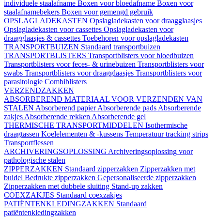
individuele staalafname
Boxen voor bloedafname
Boxen voor
staalafnamebekers
Boxen voor gemengd gebruik
OPSLAGLADEKASTEN
Opslagladekasten voor draagglaasjes
Opslagladekasten voor cassettes
Opslagladekasten voor
draagglaasjes & cassettes
Toebehoren voor opslagladekasten
TRANSPORTBUIZEN
Standaard transportbuizen
TRANSPORTBLISTERS
Transportblisters voor bloedbuizen
Transportblisters voor feces- & urinebuizen
Transportblisters voor
swabs
Transportblisters voor draagglaasjes
Transportblisters voor
parasitologie
Combiblisters
VERZENDZAKKEN
ABSORBEREND MATERIAAL VOOR VERZENDEN VAN
STALEN
Absorberend papier
Absorberende pads
Absorberende
zakjes
Absorberende rekken
Absorberende gel
THERMISCHE TRANSPORTMIDDELEN
Isothermische
draagtassen
Koelelementen & -kussens
Temperatuur tracking strips
Transportflessen
ARCHIVERINGSOPLOSSING
Archiveringsoplossing voor
pathologische stalen
ZIPPERZAKKEN
Standaard zipperzakken
Zipperzakken met
buidel
Bedrukte zipperzakken
Gepersonaliseerde zipperzakken
Zipperzakken met dubbele sluiting
Stand-up zakken
COEXZAKJES
Standaard coexzakjes
PATIËNTENKLEDINGZAKKEN
Standaard
patiëntenkledingzakken