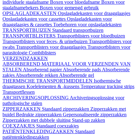
individuele staalafname
Boxen voor bloedafname
Boxen voor
staalafnamebekers
Boxen voor gemengd gebruik
OPSLAGLADEKASTEN
Opslagladekasten voor draagglaasjes
Opslagladekasten voor cassettes
Opslagladekasten voor
draagglaasjes & cassettes
Toebehoren voor opslagladekasten
TRANSPORTBUIZEN
Standaard transportbuizen
TRANSPORTBLISTERS
Transportblisters voor bloedbuizen
Transportblisters voor feces- & urinebuizen
Transportblisters voor
swabs
Transportblisters voor draagglaasjes
Transportblisters voor
parasitologie
Combiblisters
VERZENDZAKKEN
ABSORBEREND MATERIAAL VOOR VERZENDEN VAN
STALEN
Absorberend papier
Absorberende pads
Absorberende
zakjes
Absorberende rekken
Absorberende gel
THERMISCHE TRANSPORTMIDDELEN
Isothermische
draagtassen
Koelelementen & -kussens
Temperatuur tracking strips
Transportflessen
ARCHIVERINGSOPLOSSING
Archiveringsoplossing voor
pathologische stalen
ZIPPERZAKKEN
Standaard zipperzakken
Zipperzakken met
buidel
Bedrukte zipperzakken
Gepersonaliseerde zipperzakken
Zipperzakken met dubbele sluiting
Stand-up zakken
COEXZAKJES
Standaard coexzakjes
PATIËNTENKLEDINGZAKKEN
Standaard
patiëntenkledingzakken