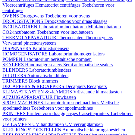
Vloercentrifuges
Hematocriet centrifuges
Toebehoren voor
centrifuges
OVENS
Droogovens
Toebehoren voor ovens
DROOGSTATIONS
Droogstations voor draagglaasjes
INCUBATOREN
Laboratoriumincubatoren
Mini-incubatoren
CO2-incubatoren
Toebehoren voor incubatoren
THERMO APPARATUUR
Thermostaten
Thermocyclers
Verwarmd pincettensysteem
DISPENSERS
Paraffinedispensers
HOMOGENISATORS
Laboratoriumhomogenisators
POMPEN
Laboratorium peristaltische pompen
SEALERS
Handmatige sealers
Semi automatische sealers
BLENDERS
Laboratoriumblenders
DILUTERS
Automatische diluters
TRIMMERS
Block trimmers
DECAPPERS & RECAPPERS
Decappers
Recappers
KLIMAATKASTEN & -KAMERS
Vrijstaande klimaatkasten
AFZUIGAPPARATUUR
Flowkasten
SPOELMACHINES
Laboratorium spoelmachines
Medische
spoelmachines
Toebehoren voor spoelmachines
PRINTERS
Printers voor draagglaasjes
Cassetteprinters
Toebehoren
voor printers
UV-LAMPEN
UV-handlampen
UV-vervanglampen
KLEURINGSTOESTELLEN
Automatische kleuringstoestellen