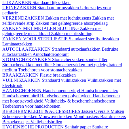
LIJKZAKKEN
Standaard lijkzakken
URINEZAKKEN
Standaard urinezakken
Urinezakjes voor
pediatrie
VERZENDZAKKEN
Zakken met luchtkussens
Zakken met
zelfklevende strip
Zakken met geïntegreerde absorptielaag
ZAKKEN MET METALEN SLUITING
Zakken met
geïntegreerde metaaldraad
Zakken met ritssluiting
ZAKKEN VOOR STERILISATIE
Standaard sterilisatiezakken
Laminaatzakken
AUTOCLAAFZAKKEN
Standaard autoclaafzakken
Bedrukte
autoclaafzakken
Autoclaafdeodorant
STOMACHERZAKKEN
Stomacherzakken zonder filter
Stomacherzakken met filter
Stomacherzakken met gedehydrateerd
medium
Toebehoren voor stomacherzakken
BRAAKZAKKEN
Plastic braakzakken
VUILNISZAKKEN
Standaard vuilniszakken
Vuilniszakken met
kleefstrook
HANDSCHOENEN
Handschoenen vinyl
Handschoenen latex
Handschoenen nitril
Handschoenen polyethyleen
Handschoenen
met hoge gevoeligheid
Veiligheids- & beschermhandschoenen
Toebehoren voor handschoenen
BESCHERMKLEDIJ & ACCESSOIRES
Jassen
Overalls
Mutsen
Schoenovertrekken
Mouwovertrekken
Mondmaskers
Baardmaskers
Bezoekersetjes
Veiligheidsbrillen
HYGIËNISCHE PRODUCTEN
Sanitair papier
Sanitaire