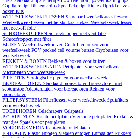
TIPS
Standaard tips
Filtertips
Low retention tips
Gel loading tips
Capillaire tips
Dispensertips
Specifieke tips
Rietjes
Tiprekken & -
boxen
Kits
WEEFSELKWEEKFLESSEN
Standaard weefselkweekflessen
Weefselkweekflessen met hersluitbaar deksel
Weefselkweekflessen
met peel-off folie
SCHROEFSTOPPEN
Schroefstoppen met ventilatie
Schroefstoppen met filter
BUIZEN
Weefselkweekbuizen
Centrifugebuizen voor
weefselkweek
PCV packed cell volume buizen
Cryobuizen voor
weefselkweek
REKKEN & BOXEN
Rekken & boxen voor buizen
WEEFSELKWEEKPLATEN
Petriplaten voor weefselkweek
Microplaten voor weefselkweek
PIPETTEN
Serologische pipetten voor weefselkweek
BIOREACTOREN
Standaard bioreactoren
Bioreactoren met
septumstop
Adapterplaten voor bioreactoren
Rekken voor
bioreactoren
FILTERSYSTEEM
Filterflessen voor weefselkweek
Spuitfilters
voor weefselkweek
TOEBEHOREN
Celschrapers
Celspatels
PETRIPLATEN
Ronde petriplaten
Vierkante petriplaten
Rekken &
mandjes
Spatels voor petriplaten
VOEDINGSMEDIA
Kant-en-klare telplaten
ENTOGEN
Plastic entogen
Metalen entogen
Entnaalden
Prikkers