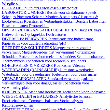
Weegflessen
FILTRATIE
Spuitfilters
Filterflessen
Filterpapier
LABORATORIUMGEREI
Bestek voor staalafname
Spatels
Schepjes
Pincetten
Scharen
Mortiers & stampers
Glasparels &
kooksteentjes
Roerstaafjes
Verbindingsstukken
Borstels
Labostiften
Beschermmatten
Droogrekken
OPSLAG- & ORGANISATIETOEBEHOREN
Bakjes & trays
Ladeverdelers
Opslagrekjes
Desiccatoren
DIVERSE PAPIERWAREN
Identificatietape
Indicatietape
Papierstrips voor zuurtegraadmeting (pH)
ROERDERS & SCHUDDERS
Magneetroerders zonder
verwarming
Magneetroerders met verwarming
Vortexmixers
Schudders
Roterende/schommelende schudders
Schudincubatoren
Thermomixers
Toebehoren voor roerders & schudders
KOELKASTEN & VRIEZERS
Koelkasten
Vriezers
WATERBADEN (BAINS-MARIE)
Ultrasone waterbaden
Waterbaden voor draagglaasjes
Toebehoren voor bains-marie
VERWARMINGSPLATEN
Standaard verwarmingsplaten
Verwarmingsplaten voor draagglaasjes
Toebehoren voor
verwarmingsplaten
KOELPLATEN
Standaard koelplaten
Toebehoren voor koelplaten
WEEGSCHALEN & BALANSEN
Analytische balansen
Precisiebalansen
Compacte balansen
Vochtanalysers
Kalibratiegewichten
CENTRIFUGES
Microcentrifuges
Minicentrifuges
Tafelcentrifuges