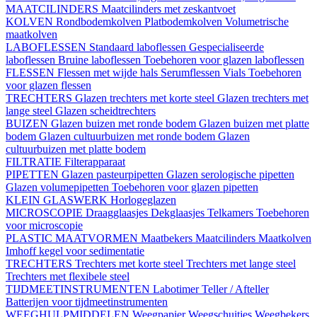
MAATCILINDERS
Maatcilinders met zeskantvoet
KOLVEN
Rondbodemkolven
Platbodemkolven
Volumetrische
maatkolven
LABOFLESSEN
Standaard laboflessen
Gespecialiseerde
laboflessen
Bruine laboflessen
Toebehoren voor glazen laboflessen
FLESSEN
Flessen met wijde hals
Serumflessen
Vials
Toebehoren
voor glazen flessen
TRECHTERS
Glazen trechters met korte steel
Glazen trechters met
lange steel
Glazen scheidtrechters
BUIZEN
Glazen buizen met ronde bodem
Glazen buizen met platte
bodem
Glazen cultuurbuizen met ronde bodem
Glazen
cultuurbuizen met platte bodem
FILTRATIE
Filterapparaat
PIPETTEN
Glazen pasteurpipetten
Glazen serologische pipetten
Glazen volumepipetten
Toebehoren voor glazen pipetten
KLEIN GLASWERK
Horlogeglazen
MICROSCOPIE
Draagglaasjes
Dekglaasjes
Telkamers
Toebehoren
voor microscopie
PLASTIC MAATVORMEN
Maatbekers
Maatcilinders
Maatkolven
Imhoff kegel voor sedimentatie
TRECHTERS
Trechters met korte steel
Trechters met lange steel
Trechters met flexibele steel
TIJDMEETINSTRUMENTEN
Labotimer
Teller / Afteller
Batterijen voor tijdmeetinstrumenten
WEEGHULPMIDDELEN
Weegpapier
Weegschuitjes
Weegbekers