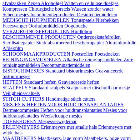
afvalzakken
Zepen
Alcoholgel
Watten en cellulose doekjes
Kompressen
Chirurgische borstels
Wassen zonder water
Scheermesjes
Incontinentieproducten
Desinfectiemiddelen
MEDISCHE HULPMIDDELEN
Tongspatels
Nierbekken
Fecesvanger
Oorhulpmiddelen
Oogdouche
VERZORGINGSPRODUCTEN
Huidlotion
BESCHERMENDE PRODUCTEN
Onderzoekstafelrollen
Sterilisatiepapier
Sterk absorberend beschermpapier
Aluminiumfolie
Afdekfilm
SCHOONMAAKPRODUCTEN
Poetsrollen
Poetsdoeken
REININGINGSMIDDELEN
Alkalische reinigingsmiddelen
Zure
reinigingsmiddelen
Decontaminatiemiddelen
BISTOURIMESJES
Standaard bistourimesjes
Geavanceerde
bistourimesjes
HEFTEN
Standaard heften
Geavanceerde heften
SCALPELS
Standaard scalpels
Scalpels met uitschuifbaar mesje
Veiligheidsscalpels
STITCH CUTTERS
Handmatige stitch cutters
MESJES & HEFTEN VOOR HUIDTRANSPLANTATIES
Dermatoommesjes
Heften voor huidtransplantaties
Mesjes voor
huidtransplantaties
Weefselcoupe mesjes
TOEBEHOREN
Mesjesverwijderaar
ERLENMEYERS
Erlenmeyers met smalle hals
Erlenmeyers met
wijde hals
MAATBEKERS
Maatbekers, lage vorm
Maatbekers, hoge vorm