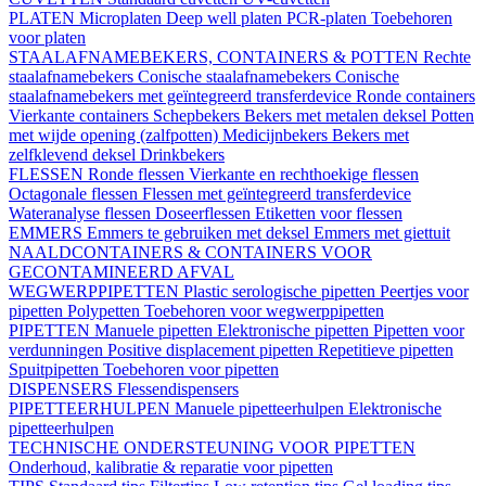
PLATEN
Microplaten
Deep well platen
PCR-platen
Toebehoren
voor platen
STAALAFNAMEBEKERS, CONTAINERS & POTTEN
Rechte
staalafnamebekers
Conische staalafnamebekers
Conische
staalafnamebekers met geïntegreerd transferdevice
Ronde containers
Vierkante containers
Schepbekers
Bekers met metalen deksel
Potten
met wijde opening (zalfpotten)
Medicijnbekers
Bekers met
zelfklevend deksel
Drinkbekers
FLESSEN
Ronde flessen
Vierkante en rechthoekige flessen
Octagonale flessen
Flessen met geïntegreerd transferdevice
Wateranalyse flessen
Doseerflessen
Etiketten voor flessen
EMMERS
Emmers te gebruiken met deksel
Emmers met giettuit
NAALDCONTAINERS & CONTAINERS VOOR
GECONTAMINEERD AFVAL
WEGWERPPIPETTEN
Plastic serologische pipetten
Peertjes voor
pipetten
Polypetten
Toebehoren voor wegwerppipetten
PIPETTEN
Manuele pipetten
Elektronische pipetten
Pipetten voor
verdunningen
Positive displacement pipetten
Repetitieve pipetten
Spuitpipetten
Toebehoren voor pipetten
DISPENSERS
Flessendispensers
PIPETTEERHULPEN
Manuele pipetteerhulpen
Elektronische
pipetteerhulpen
TECHNISCHE ONDERSTEUNING VOOR PIPETTEN
Onderhoud, kalibratie & reparatie voor pipetten