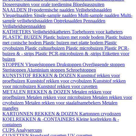
Doseerspuiten voor orale toediening
Bloedgasspuiten
NAALDEN
Hypodermische naalden
Veiligheidsnaalden
Vleugelnaalden
Single-sample naalden
Multi-sample naalden
Multi-
sample veiligheidsnaalden
Optreknaalden
Pennaalden
Veiligheidspennaalden
KATHETERS
Veiligheidskatheters
Toebehoren voor katheters
PLASTIC BUIZEN
Plastic buizen met ronde bodem
Plastic buizen
met conische bodem
Plastic buizen met platte bodem
Plastic
cryobuizen
Plastic cultuurbuizen
Plastic microbuizen
Plastic PCR-
buizen & - strips
Plastic PCR-microbuizen & -strips
Etiketten voor
buizen
STOPPEN
Vleugelstoppen
Drukstoppen
Overliggende stoppen
Steristoppen
Aluminium stoppen
Schroefstoppen
KUNSTSTOF REKKEN & DOZEN
Kunststof rekken voor
proefbuizen
Kunststof rekken voor cryobuizen
Kunststof rekken
voor microbuizen
Kunststof rekken voor cuvetten
METALEN REKKEN & DOZEN
Metalen rekken voor
proefbuizen
Metalen rekken voor microbuizen
Metalen rekken voor
cryobuizen
Metalen rekken voor staalafnamebekers
Metalen
mandjes
KARTONNEN REKKEN & DOZEN
Kartonnen cryodozen
KOELREKKEN & -CONTAINERS
Kleine koelrekken & -
containers
CUPS
Analysercups
CUVETTEN
Standaard cuvetten
UV-cuvetten