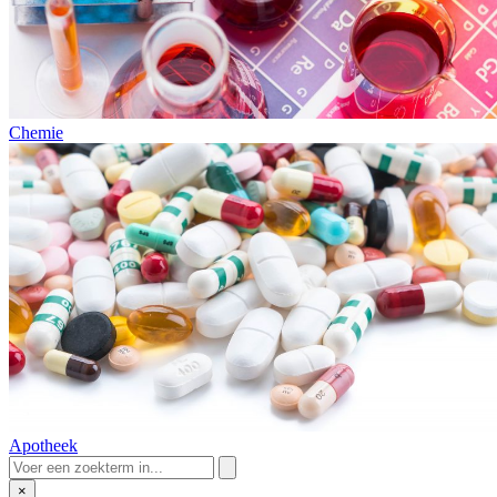
Chemie
Apotheek
×