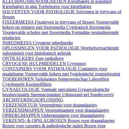
KLEURINGSBENODIGHEDEN
Kleurbakjes in kunststof
Kleurbakjes in glas
Toebehoren voor kleurbakjes
SOLVENTEN VOOR PATHOLOGIE
Solventen in jerrycans of
flessen
FIXEERMEDIA
Fixatieven in jerrycans of flessen
Voorgevulde
bekers en emmers met fixeermedia
Cytologisch fixeermedia
Voorgevulde schalen met fixeermedia
Formaline neutraliserende
producten
INBEDMEDIA
Cryogene inbedmedia
OPLOSSINGEN VOOR PATHOLOGIE
Weefselverzachtende
oplossingen voor histologisch gebruik
ONTKALKERS
Zure ontkalkers
CRYOGENE HULPMIDDELEN
Cryospray
CONTAINERS VOOR PATHOLOGIE
Containers voor
staalafname
Voorgevulde bekers met fysiologische zoutoplossing
TOEBEHOREN
Snijplanken
Snijgereedschap
Labostiften
Cytofunnels
Koolstoffilters
GYNAECOLOGIE
Vaginale speculums
Gynaecologische
brushes/spatels
Spermacontainer
Ultrasound gel
Sondecovers
ARCHIVERINGSOPLOSSING
VERZENDETUIS
Verzendetuis voor draagglaasjes
VERZENDMAPPEN
Verzendmappen voor draagglaasjes
OPBERGMAPPEN
Opbergmappen voor draagglaasjes
VERZEND- & OPSLAGBOXEN
Boxen voor draagglaasjes
Boxen voor cassettes & pathologische stalen
Boxen voor