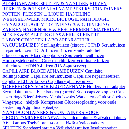
BLOEDAFNAME, SPUITEN & NAALDEN
BUIZEN,
REKKEN & PCR
STAALAFNAMEBEKERS, CONTAINERS,
POTTEN, FLESSEN ...
LIQUID HANDLING
WEEFSELKWEEK
MICROBIOLOGIE
PATHOLOGIE -
GYNAECOLOGIE
VERZENDING & ARCHIVERING
ZAKKEN
HYGIENISCH & BESCHERMEND MATERIAAL
MESJES & SCALPELS
GLASWERK
KLEINERE
LABOPRODUCTEN
LABO APPARATUUR
VACUÜMBUIZEN
Stollingsbuizen (citraat) / CTAD
Serumbuizen
Heparinebuizen
EDTA-buizen
Buizen zonder additief
Glucosebuizen
Bloedgroepbuizen
Sporenelementbuizen
Homocysteinebuizen
Crossmatchbuizen
Veterinaire buizen
Urinebuizen
cfDNA-buizen (DNA-preserver)
CAPILLAIRE BLOEDAFNAMEBUIZEN
Capillaire
stollingsbuizen
Capillaire serumbuizen
Capillaire heparinebuizen
Capillaire EDTA-buizen
Capillaire glucosebuizen
TOEBEHOREN VOOR BLOEDAFNAME
Holders
Luer adapter
Secundaire buizen
Knelbanden (garrots)
Snap caps & stoppen
Cap
insert rings
Kleefpleisters
Alcoholswabs
Watten en cellulose doekjes
Vingerprik - hielprik
Kompressen
Glucoseoplossing voor orale
toediening
Agglutinatieplaatjes
NAALDCONTAINERS & CONTAINERS VOOR
GECONTAMINEERD AFVAL
Naaldcontainers & afvalcontainers
Afvalkartons
Toebehoren voor naald- & afvalcontainers
SPUITEN
Standaard spuiten
Veiligheidsspuiten
Insulinespuiten