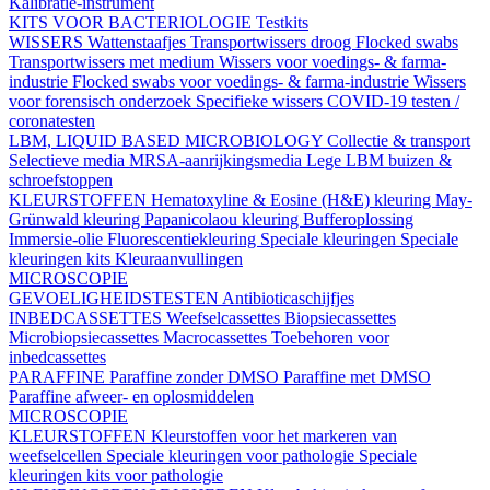
Kalibratie-instrument
KITS VOOR BACTERIOLOGIE
Testkits
WISSERS
Wattenstaafjes
Transportwissers droog
Flocked swabs
Transportwissers met medium
Wissers voor voedings- & farma-
industrie
Flocked swabs voor voedings- & farma-industrie
Wissers
voor forensisch onderzoek
Specifieke wissers
COVID-19 testen /
coronatesten
LBM, LIQUID BASED MICROBIOLOGY
Collectie & transport
Selectieve media
MRSA-aanrijkingsmedia
Lege LBM buizen &
schroefstoppen
KLEURSTOFFEN
Hematoxyline & Eosine (H&E) kleuring
May-
Grünwald kleuring
Papanicolaou kleuring
Bufferoplossing
Immersie-olie
Fluorescentiekleuring
Speciale kleuringen
Speciale
kleuringen kits
Kleuraanvullingen
MICROSCOPIE
GEVOELIGHEIDSTESTEN
Antibioticaschijfjes
INBEDCASSETTES
Weefselcassettes
Biopsiecassettes
Microbiopsiecassettes
Macrocassettes
Toebehoren voor
inbedcassettes
PARAFFINE
Paraffine zonder DMSO
Paraffine met DMSO
Paraffine afweer- en oplosmiddelen
MICROSCOPIE
KLEURSTOFFEN
Kleurstoffen voor het markeren van
weefselcellen
Speciale kleuringen voor pathologie
Speciale
kleuringen kits voor pathologie