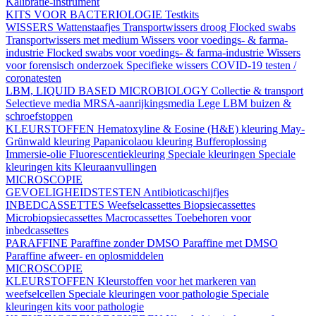
Kalibratie-instrument
KITS VOOR BACTERIOLOGIE
Testkits
WISSERS
Wattenstaafjes
Transportwissers droog
Flocked swabs
Transportwissers met medium
Wissers voor voedings- & farma-
industrie
Flocked swabs voor voedings- & farma-industrie
Wissers
voor forensisch onderzoek
Specifieke wissers
COVID-19 testen /
coronatesten
LBM, LIQUID BASED MICROBIOLOGY
Collectie & transport
Selectieve media
MRSA-aanrijkingsmedia
Lege LBM buizen &
schroefstoppen
KLEURSTOFFEN
Hematoxyline & Eosine (H&E) kleuring
May-
Grünwald kleuring
Papanicolaou kleuring
Bufferoplossing
Immersie-olie
Fluorescentiekleuring
Speciale kleuringen
Speciale
kleuringen kits
Kleuraanvullingen
MICROSCOPIE
GEVOELIGHEIDSTESTEN
Antibioticaschijfjes
INBEDCASSETTES
Weefselcassettes
Biopsiecassettes
Microbiopsiecassettes
Macrocassettes
Toebehoren voor
inbedcassettes
PARAFFINE
Paraffine zonder DMSO
Paraffine met DMSO
Paraffine afweer- en oplosmiddelen
MICROSCOPIE
KLEURSTOFFEN
Kleurstoffen voor het markeren van
weefselcellen
Speciale kleuringen voor pathologie
Speciale
kleuringen kits voor pathologie