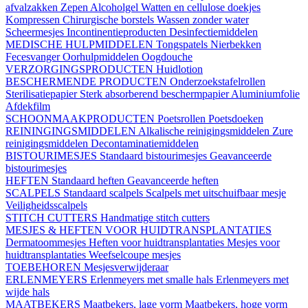
afvalzakken
Zepen
Alcoholgel
Watten en cellulose doekjes
Kompressen
Chirurgische borstels
Wassen zonder water
Scheermesjes
Incontinentieproducten
Desinfectiemiddelen
MEDISCHE HULPMIDDELEN
Tongspatels
Nierbekken
Fecesvanger
Oorhulpmiddelen
Oogdouche
VERZORGINGSPRODUCTEN
Huidlotion
BESCHERMENDE PRODUCTEN
Onderzoekstafelrollen
Sterilisatiepapier
Sterk absorberend beschermpapier
Aluminiumfolie
Afdekfilm
SCHOONMAAKPRODUCTEN
Poetsrollen
Poetsdoeken
REININGINGSMIDDELEN
Alkalische reinigingsmiddelen
Zure
reinigingsmiddelen
Decontaminatiemiddelen
BISTOURIMESJES
Standaard bistourimesjes
Geavanceerde
bistourimesjes
HEFTEN
Standaard heften
Geavanceerde heften
SCALPELS
Standaard scalpels
Scalpels met uitschuifbaar mesje
Veiligheidsscalpels
STITCH CUTTERS
Handmatige stitch cutters
MESJES & HEFTEN VOOR HUIDTRANSPLANTATIES
Dermatoommesjes
Heften voor huidtransplantaties
Mesjes voor
huidtransplantaties
Weefselcoupe mesjes
TOEBEHOREN
Mesjesverwijderaar
ERLENMEYERS
Erlenmeyers met smalle hals
Erlenmeyers met
wijde hals
MAATBEKERS
Maatbekers, lage vorm
Maatbekers, hoge vorm