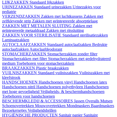
LIJKZAKKEN
Standaard lijkzakken
URINEZAKKEN
Standaard urinezakken
Urinezakjes voor
pediatrie
VERZENDZAKKEN
Zakken met luchtkussens
Zakken met
zelfklevende strip
Zakken met geïntegreerde absorptielaag
ZAKKEN MET METALEN SLUITING
Zakken met
geïntegreerde metaaldraad
Zakken met ritssluiting
ZAKKEN VOOR STERILISATIE
Standaard sterilisatiezakken
Laminaatzakken
AUTOCLAAFZAKKEN
Standaard autoclaafzakken
Bedrukte
autoclaafzakken
Autoclaafdeodorant
STOMACHERZAKKEN
Stomacherzakken zonder filter
Stomacherzakken met filter
Stomacherzakken met gedehydrateerd
medium
Toebehoren voor stomacherzakken
BRAAKZAKKEN
Plastic braakzakken
VUILNISZAKKEN
Standaard vuilniszakken
Vuilniszakken met
kleefstrook
HANDSCHOENEN
Handschoenen vinyl
Handschoenen latex
Handschoenen nitril
Handschoenen polyethyleen
Handschoenen
met hoge gevoeligheid
Veiligheids- & beschermhandschoenen
Toebehoren voor handschoenen
BESCHERMKLEDIJ & ACCESSOIRES
Jassen
Overalls
Mutsen
Schoenovertrekken
Mouwovertrekken
Mondmaskers
Baardmaskers
Bezoekersetjes
Veiligheidsbrillen
HYGIËNISCHE PRODUCTEN
Sanitair papier
Sanitaire