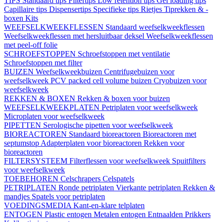
TIPS
Standaard tips
Filtertips
Low retention tips
Gel loading tips
Capillaire tips
Dispensertips
Specifieke tips
Rietjes
Tiprekken & -
boxen
Kits
WEEFSELKWEEKFLESSEN
Standaard weefselkweekflessen
Weefselkweekflessen met hersluitbaar deksel
Weefselkweekflessen
met peel-off folie
SCHROEFSTOPPEN
Schroefstoppen met ventilatie
Schroefstoppen met filter
BUIZEN
Weefselkweekbuizen
Centrifugebuizen voor
weefselkweek
PCV packed cell volume buizen
Cryobuizen voor
weefselkweek
REKKEN & BOXEN
Rekken & boxen voor buizen
WEEFSELKWEEKPLATEN
Petriplaten voor weefselkweek
Microplaten voor weefselkweek
PIPETTEN
Serologische pipetten voor weefselkweek
BIOREACTOREN
Standaard bioreactoren
Bioreactoren met
septumstop
Adapterplaten voor bioreactoren
Rekken voor
bioreactoren
FILTERSYSTEEM
Filterflessen voor weefselkweek
Spuitfilters
voor weefselkweek
TOEBEHOREN
Celschrapers
Celspatels
PETRIPLATEN
Ronde petriplaten
Vierkante petriplaten
Rekken &
mandjes
Spatels voor petriplaten
VOEDINGSMEDIA
Kant-en-klare telplaten
ENTOGEN
Plastic entogen
Metalen entogen
Entnaalden
Prikkers