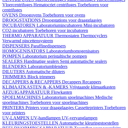
Vloercentrifuges
Hematocriet centrifuges
Toebehoren voor
centrifuges
OVENS
Droogovens
Toebehoren voor ovens
DROOGSTATIONS
Droogstations voor draagglaasjes
INCUBATOREN
Laboratoriumincubatoren
Mini-incubatoren
CO2-incubatoren
Toebehoren voor incubatoren
THERMO APPARATUUR
Thermostaten
Thermocyclers
Verwarmd pincettensysteem
DISPENSERS
Paraffinedispensers
HOMOGENISATORS
Laboratoriumhomogenisators
POMPEN
Laboratorium peristaltische pompen
SEALERS
Handmatige sealers
Semi automatische sealers
BLENDERS
Laboratoriumblenders
DILUTERS
Automatische diluters
TRIMMERS
Block trimmers
DECAPPERS & RECAPPERS
Decappers
Recappers
KLIMAATKASTEN & -KAMERS
Vrijstaande klimaatkasten
AFZUIGAPPARATUUR
Flowkasten
SPOELMACHINES
Laboratorium spoelmachines
Medische
spoelmachines
Toebehoren voor spoelmachines
PRINTERS
Printers voor draagglaasjes
Cassetteprinters
Toebehoren
voor printers
UV-LAMPEN
UV-handlampen
UV-vervanglampen
KLEURINGSTOESTELLEN
Automatische kleuringstoestellen