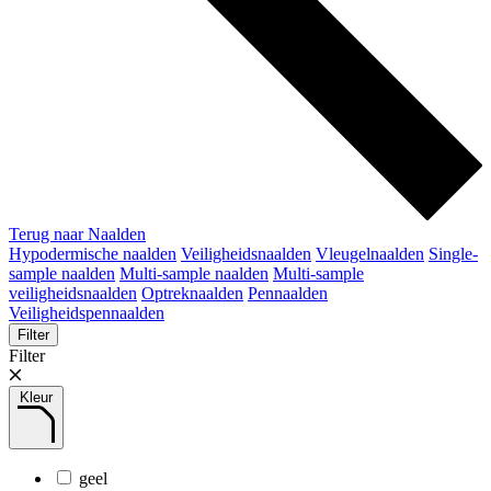
Terug naar Naalden
Hypodermische naalden
Veiligheidsnaalden
Vleugelnaalden
Single-
sample naalden
Multi-sample naalden
Multi-sample
veiligheidsnaalden
Optreknaalden
Pennaalden
Veiligheidspennaalden
Filter
Filter
Kleur
geel