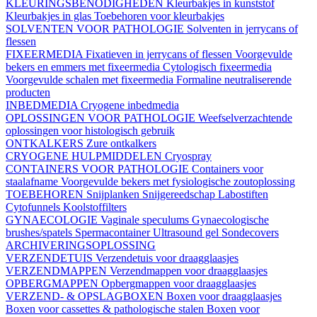
KLEURINGSBENODIGHEDEN
Kleurbakjes in kunststof
Kleurbakjes in glas
Toebehoren voor kleurbakjes
SOLVENTEN VOOR PATHOLOGIE
Solventen in jerrycans of
flessen
FIXEERMEDIA
Fixatieven in jerrycans of flessen
Voorgevulde
bekers en emmers met fixeermedia
Cytologisch fixeermedia
Voorgevulde schalen met fixeermedia
Formaline neutraliserende
producten
INBEDMEDIA
Cryogene inbedmedia
OPLOSSINGEN VOOR PATHOLOGIE
Weefselverzachtende
oplossingen voor histologisch gebruik
ONTKALKERS
Zure ontkalkers
CRYOGENE HULPMIDDELEN
Cryospray
CONTAINERS VOOR PATHOLOGIE
Containers voor
staalafname
Voorgevulde bekers met fysiologische zoutoplossing
TOEBEHOREN
Snijplanken
Snijgereedschap
Labostiften
Cytofunnels
Koolstoffilters
GYNAECOLOGIE
Vaginale speculums
Gynaecologische
brushes/spatels
Spermacontainer
Ultrasound gel
Sondecovers
ARCHIVERINGSOPLOSSING
VERZENDETUIS
Verzendetuis voor draagglaasjes
VERZENDMAPPEN
Verzendmappen voor draagglaasjes
OPBERGMAPPEN
Opbergmappen voor draagglaasjes
VERZEND- & OPSLAGBOXEN
Boxen voor draagglaasjes
Boxen voor cassettes & pathologische stalen
Boxen voor