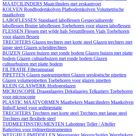
MAATCILINDERS
Maatcilinders met zeskantvoet
KOLVEN
Rondbodemkolven
Platbodemkolven
Volumetrische
maatkolven
LABOFLESSEN
Standaard laboflessen
Gespecialiseerde
laboflessen
Bruine laboflessen
Toebehoren voor glazen laboflessen
FLESSEN
Flessen met wijde hals
Serumflessen
Vials
Toebehoren
voor glazen flessen
TRECHTERS
Glazen trechters met korte steel
Glazen trechters met
lange steel
Glazen scheidtrechters
BUIZEN
Glazen buizen met ronde bodem
Glazen buizen met platte
bodem
Glazen cultuurbuizen met ronde bodem
Glazen
cultuurbuizen met platte bodem
FILTRATIE
Filterapparaat
PIPETTEN
Glazen pasteurpipetten
Glazen serologische pipetten
Glazen volumepipetten
Toebehoren voor glazen pipetten
KLEIN GLASWERK
Horlogeglazen
MICROSCOPIE
Draagglaasjes
Dekglaasjes
Telkamers
Toebehoren
voor microscopie
PLASTIC MAATVORMEN
Maatbekers
Maatcilinders
Maatkolven
Imhoff kegel voor sedimentatie
TRECHTERS
Trechters met korte steel
Trechters met lange steel
Trechters met flexibele steel
TIJDMEETINSTRUMENTEN
Labotimer
Teller / Afteller
Batterijen voor tijdmeetinstrumenten
WEEGHULPMIDDELEN
Weegpapier
Weegschuitjes
Weegbekers