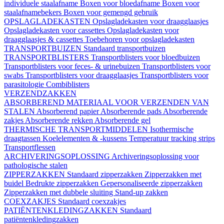
individuele staalafname
Boxen voor bloedafname
Boxen voor
staalafnamebekers
Boxen voor gemengd gebruik
OPSLAGLADEKASTEN
Opslagladekasten voor draagglaasjes
Opslagladekasten voor cassettes
Opslagladekasten voor
draagglaasjes & cassettes
Toebehoren voor opslagladekasten
TRANSPORTBUIZEN
Standaard transportbuizen
TRANSPORTBLISTERS
Transportblisters voor bloedbuizen
Transportblisters voor feces- & urinebuizen
Transportblisters voor
swabs
Transportblisters voor draagglaasjes
Transportblisters voor
parasitologie
Combiblisters
VERZENDZAKKEN
ABSORBEREND MATERIAAL VOOR VERZENDEN VAN
STALEN
Absorberend papier
Absorberende pads
Absorberende
zakjes
Absorberende rekken
Absorberende gel
THERMISCHE TRANSPORTMIDDELEN
Isothermische
draagtassen
Koelelementen & -kussens
Temperatuur tracking strips
Transportflessen
ARCHIVERINGSOPLOSSING
Archiveringsoplossing voor
pathologische stalen
ZIPPERZAKKEN
Standaard zipperzakken
Zipperzakken met
buidel
Bedrukte zipperzakken
Gepersonaliseerde zipperzakken
Zipperzakken met dubbele sluiting
Stand-up zakken
COEXZAKJES
Standaard coexzakjes
PATIËNTENKLEDINGZAKKEN
Standaard
patiëntenkledingzakken