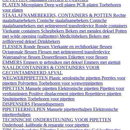
PLATEN
Microplaten
Deep well platen
PCR-platen
Toebehoren
voor platen
STAALAFNAMEBEKERS, CONTAINERS & POTTEN
Rechte
staalafnamebekers
Conische staalafnamebekers
Conische
staalafnamebekers met geïntegreerd transferdevice
Ronde containers
Vierkante containers
Schepbekers
Bekers met metalen deksel
Potten
met wijde opening (zalfpotten)
Medicijnbekers
Bekers met
zelfklevend deksel
Drinkbekers
FLESSEN
Ronde flessen
Vierkante en rechthoekige flessen
Octagonale flessen
Flessen met geïntegreerd transferdevice
Wateranalyse flessen
Doseerflessen
Etiketten voor flessen
EMMERS
Emmers te gebruiken met deksel
Emmers met giettuit
NAALDCONTAINERS & CONTAINERS VOOR
GECONTAMINEERD AFVAL
WEGWERPPIPETTEN
Plastic serologische pipetten
Peertjes voor
pipetten
Polypetten
Toebehoren voor wegwerppipetten
PIPETTEN
Manuele pipetten
Elektronische pipetten
Pipetten voor
verdunningen
Positive displacement pipetten
Repetitieve pipetten
Spuitpipetten
Toebehoren voor pipetten
DISPENSERS
Flessendispensers
PIPETTEERHULPEN
Manuele pipetteerhulpen
Elektronische
pipetteerhulpen
TECHNISCHE ONDERSTEUNING VOOR PIPETTEN
Onderhoud, kalibratie & reparatie voor pipetten