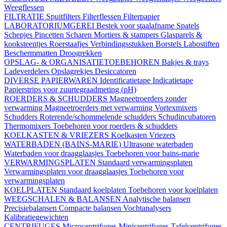
Weegflessen
FILTRATIE
Spuitfilters
Filterflessen
Filterpapier
LABORATORIUMGEREI
Bestek voor staalafname
Spatels
Schepjes
Pincetten
Scharen
Mortiers & stampers
Glasparels &
kooksteentjes
Roerstaafjes
Verbindingsstukken
Borstels
Labostiften
Beschermmatten
Droogrekken
OPSLAG- & ORGANISATIETOEBEHOREN
Bakjes & trays
Ladeverdelers
Opslagrekjes
Desiccatoren
DIVERSE PAPIERWAREN
Identificatietape
Indicatietape
Papierstrips voor zuurtegraadmeting (pH)
ROERDERS & SCHUDDERS
Magneetroerders zonder
verwarming
Magneetroerders met verwarming
Vortexmixers
Schudders
Roterende/schommelende schudders
Schudincubatoren
Thermomixers
Toebehoren voor roerders & schudders
KOELKASTEN & VRIEZERS
Koelkasten
Vriezers
WATERBADEN (BAINS-MARIE)
Ultrasone waterbaden
Waterbaden voor draagglaasjes
Toebehoren voor bains-marie
VERWARMINGSPLATEN
Standaard verwarmingsplaten
Verwarmingsplaten voor draagglaasjes
Toebehoren voor
verwarmingsplaten
KOELPLATEN
Standaard koelplaten
Toebehoren voor koelplaten
WEEGSCHALEN & BALANSEN
Analytische balansen
Precisiebalansen
Compacte balansen
Vochtanalysers
Kalibratiegewichten
CENTRIFUGES
Microcentrifuges
Minicentrifuges
Tafelcentrifuges