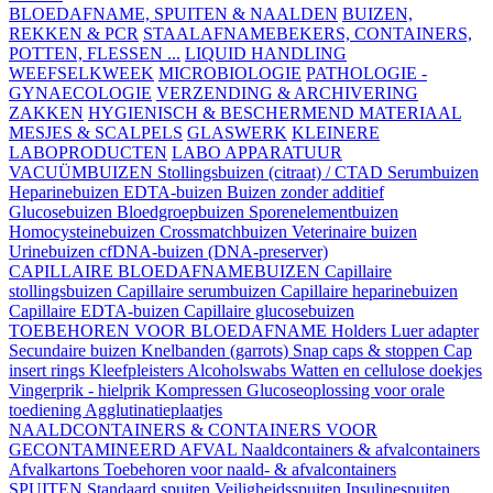
BLOEDAFNAME, SPUITEN & NAALDEN
BUIZEN,
REKKEN & PCR
STAALAFNAMEBEKERS, CONTAINERS,
POTTEN, FLESSEN ...
LIQUID HANDLING
WEEFSELKWEEK
MICROBIOLOGIE
PATHOLOGIE -
GYNAECOLOGIE
VERZENDING & ARCHIVERING
ZAKKEN
HYGIENISCH & BESCHERMEND MATERIAAL
MESJES & SCALPELS
GLASWERK
KLEINERE
LABOPRODUCTEN
LABO APPARATUUR
VACUÜMBUIZEN
Stollingsbuizen (citraat) / CTAD
Serumbuizen
Heparinebuizen
EDTA-buizen
Buizen zonder additief
Glucosebuizen
Bloedgroepbuizen
Sporenelementbuizen
Homocysteinebuizen
Crossmatchbuizen
Veterinaire buizen
Urinebuizen
cfDNA-buizen (DNA-preserver)
CAPILLAIRE BLOEDAFNAMEBUIZEN
Capillaire
stollingsbuizen
Capillaire serumbuizen
Capillaire heparinebuizen
Capillaire EDTA-buizen
Capillaire glucosebuizen
TOEBEHOREN VOOR BLOEDAFNAME
Holders
Luer adapter
Secundaire buizen
Knelbanden (garrots)
Snap caps & stoppen
Cap
insert rings
Kleefpleisters
Alcoholswabs
Watten en cellulose doekjes
Vingerprik - hielprik
Kompressen
Glucoseoplossing voor orale
toediening
Agglutinatieplaatjes
NAALDCONTAINERS & CONTAINERS VOOR
GECONTAMINEERD AFVAL
Naaldcontainers & afvalcontainers
Afvalkartons
Toebehoren voor naald- & afvalcontainers
SPUITEN
Standaard spuiten
Veiligheidsspuiten
Insulinespuiten