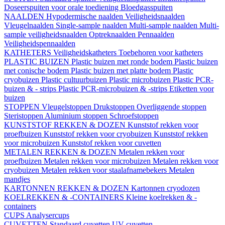
Doseerspuiten voor orale toediening
Bloedgasspuiten
NAALDEN
Hypodermische naalden
Veiligheidsnaalden
Vleugelnaalden
Single-sample naalden
Multi-sample naalden
Multi-
sample veiligheidsnaalden
Optreknaalden
Pennaalden
Veiligheidspennaalden
KATHETERS
Veiligheidskatheters
Toebehoren voor katheters
PLASTIC BUIZEN
Plastic buizen met ronde bodem
Plastic buizen
met conische bodem
Plastic buizen met platte bodem
Plastic
cryobuizen
Plastic cultuurbuizen
Plastic microbuizen
Plastic PCR-
buizen & - strips
Plastic PCR-microbuizen & -strips
Etiketten voor
buizen
STOPPEN
Vleugelstoppen
Drukstoppen
Overliggende stoppen
Steristoppen
Aluminium stoppen
Schroefstoppen
KUNSTSTOF REKKEN & DOZEN
Kunststof rekken voor
proefbuizen
Kunststof rekken voor cryobuizen
Kunststof rekken
voor microbuizen
Kunststof rekken voor cuvetten
METALEN REKKEN & DOZEN
Metalen rekken voor
proefbuizen
Metalen rekken voor microbuizen
Metalen rekken voor
cryobuizen
Metalen rekken voor staalafnamebekers
Metalen
mandjes
KARTONNEN REKKEN & DOZEN
Kartonnen cryodozen
KOELREKKEN & -CONTAINERS
Kleine koelrekken & -
containers
CUPS
Analysercups
CUVETTEN
Standaard cuvetten
UV-cuvetten