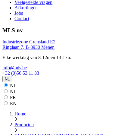
Veelgestelde vragen
Afkortingen
Jobs
Contact
MLS nv
Industriezone Grensland E2
Ringlaan 7, B-8930 Menen
Elke werkdag van 8-12u en 13-17u.
info@mls.be
+32 (0)56 53 11 33
NL
NL
NL
FR
EN
Home
Producten