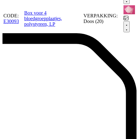
Box voor 4
CODE:
VERPAKKING:
bloedgroepplaatjes,
E30093
Doos (20)
polystyreen, LP