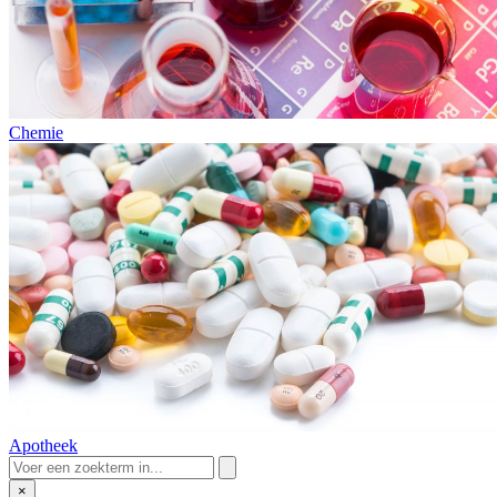
Chemie
Apotheek
×