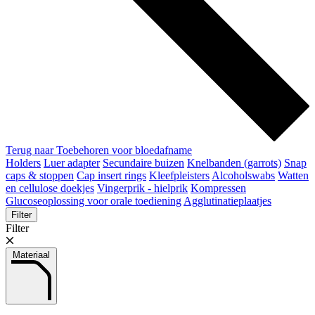
Terug naar Toebehoren voor bloedafname
Holders
Luer adapter
Secundaire buizen
Knelbanden (garrots)
Snap
caps & stoppen
Cap insert rings
Kleefpleisters
Alcoholswabs
Watten
en cellulose doekjes
Vingerprik - hielprik
Kompressen
Glucoseoplossing voor orale toediening
Agglutinatieplaatjes
Filter
Filter
Materiaal