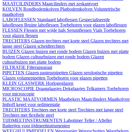
MAATCILINDERS
Maatcilinders met zeskantvoet
KOLVEN
Rondbodemkolven
Platbodemkolven
Volumetrische
maatkolven
LABOFLESSEN
Standaard laboflessen
Gespecialiseerde
laboflessen
Bruine laboflessen
Toebehoren voor glazen laboflessen
FLESSEN
Flessen met wijde hals
Serumflessen
Vials
Toebehoren
voor glazen flessen
TRECHTERS
Glazen trechters met korte steel
Glazen trechters met
lange steel
Glazen scheidtrechters
BUIZEN
Glazen buizen met ronde bodem
Glazen buizen met platte
bodem
Glazen cultuurbuizen met ronde bodem
Glazen
cultuurbuizen met platte bodem
FILTRATIE
Filterapparaat
PIPETTEN
Glazen pasteurpipetten
Glazen serologische pipetten
Glazen volumepipetten
Toebehoren voor glazen pipetten
KLEIN GLASWERK
Horlogeglazen
MICROSCOPIE
Draagglaasjes
Dekglaasjes
Telkamers
Toebehoren
voor microscopie
PLASTIC MAATVORMEN
Maatbekers
Maatcilinders
Maatkolven
Imhoff kegel voor sedimentatie
TRECHTERS
Trechters met korte steel
Trechters met lange steel
Trechters met flexibele steel
TIJDMEETINSTRUMENTEN
Labotimer
Teller / Afteller
Batterijen voor tijdmeetinstrumenten
WEEGHULPMIDDELEN
Weegpapier
Weegschuitjes
Weegbekers