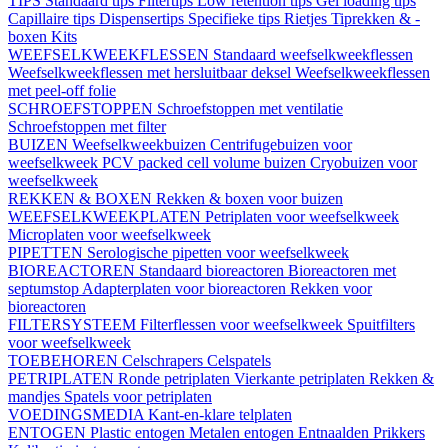
TIPS
Standaard tips
Filtertips
Low retention tips
Gel loading tips
Capillaire tips
Dispensertips
Specifieke tips
Rietjes
Tiprekken & -
boxen
Kits
WEEFSELKWEEKFLESSEN
Standaard weefselkweekflessen
Weefselkweekflessen met hersluitbaar deksel
Weefselkweekflessen
met peel-off folie
SCHROEFSTOPPEN
Schroefstoppen met ventilatie
Schroefstoppen met filter
BUIZEN
Weefselkweekbuizen
Centrifugebuizen voor
weefselkweek
PCV packed cell volume buizen
Cryobuizen voor
weefselkweek
REKKEN & BOXEN
Rekken & boxen voor buizen
WEEFSELKWEEKPLATEN
Petriplaten voor weefselkweek
Microplaten voor weefselkweek
PIPETTEN
Serologische pipetten voor weefselkweek
BIOREACTOREN
Standaard bioreactoren
Bioreactoren met
septumstop
Adapterplaten voor bioreactoren
Rekken voor
bioreactoren
FILTERSYSTEEM
Filterflessen voor weefselkweek
Spuitfilters
voor weefselkweek
TOEBEHOREN
Celschrapers
Celspatels
PETRIPLATEN
Ronde petriplaten
Vierkante petriplaten
Rekken &
mandjes
Spatels voor petriplaten
VOEDINGSMEDIA
Kant-en-klare telplaten
ENTOGEN
Plastic entogen
Metalen entogen
Entnaalden
Prikkers