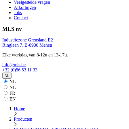
Veelgestelde vragen
Afkortingen
Jobs
Contact
MLS nv
Industriezone Grensland E2
Ringlaan 7, B-8930 Menen
Elke werkdag van 8-12u en 13-17u.
info@mls.be
+32 (0)56 53 11 33
NL
NL
NL
FR
EN
Home
Producten