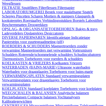
Weegflessen
FILTRATIE
Spuitfilters
Filterflessen
Filterpapier
LABORATORIUMGEREI
Bestek voor staalafname
Spatels
Schepjes
Pincetten
Scharen
Mortiers & stampers
Glasparels &
kooksteentjes
Roerstaafjes
Verbindingsstukken
Borstels
Labostiften
Beschermmatten
Droogrekken
OPSLAG- & ORGANISATIETOEBEHOREN
Bakjes & trays
Ladeverdelers
Opslagrekjes
Desiccatoren
DIVERSE PAPIERWAREN
Identificatietape
Indicatietape
Papierstrips voor zuurtegraadmeting (pH)
ROERDERS & SCHUDDERS
Magneetroerders zonder
verwarming
Magneetroerders met verwarming
Vortexmixers
Schudders
Roterende/schommelende schudders
Schudincubatoren
Thermomixers
Toebehoren voor roerders & schudders
KOELKASTEN & VRIEZERS
Koelkasten
Vriezers
WATERBADEN (BAINS-MARIE)
Ultrasone waterbaden
Waterbaden voor draagglaasjes
Toebehoren voor bains-marie
VERWARMINGSPLATEN
Standaard verwarmingsplaten
Verwarmingsplaten voor draagglaasjes
Toebehoren voor
verwarmingsplaten
KOELPLATEN
Standaard koelplaten
Toebehoren voor koelplaten
WEEGSCHALEN & BALANSEN
Analytische balansen
Precisiebalansen
Compacte balansen
Vochtanalysers
Kalibratiegewichten
CENTRIFUGES
Microcentrifuges
Minicentrifuges
Tafelcentrifuges