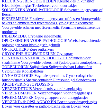
KLEURINGSBENODIGHEDEN
Kleurbakjes in kunststof
Kleurbakjes in glas
Toebehoren voor kleurbakjes
SOLVENTEN VOOR PATHOLOGIE
Solventen in jerrycans of
flessen
FIXEERMEDIA
Fixatieven in jerrycans of flessen
Voorgevulde
bekers en emmers met fixeermedia
Cytologisch fixeermedia
Voorgevulde schalen met fixeermedia
Formaline neutraliserende
producten
INBEDMEDIA
Cryogene inbedmedia
OPLOSSINGEN VOOR PATHOLOGIE
Weefselverzachtende
oplossingen voor histologisch gebruik
ONTKALKERS
Zure ontkalkers
CRYOGENE HULPMIDDELEN
Cryospray
CONTAINERS VOOR PATHOLOGIE
Containers voor
staalafname
Voorgevulde bekers met fysiologische zoutoplossing
TOEBEHOREN
Snijplanken
Snijgereedschap
Labostiften
Cytofunnels
Koolstoffilters
GYNAECOLOGIE
Vaginale speculums
Gynaecologische
brushes/spatels
Spermacontainer
Ultrasound gel
Sondecovers
ARCHIVERINGSOPLOSSING
VERZENDETUIS
Verzendetuis voor draagglaasjes
VERZENDMAPPEN
Verzendmappen voor draagglaasjes
OPBERGMAPPEN
Opbergmappen voor draagglaasjes
VERZEND- & OPSLAGBOXEN
Boxen voor draagglaasjes
Boxen voor cassettes & pathologische stalen
Boxen voor