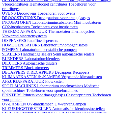
Vloercentrifuges
Hematocriet centrifuges
Toebehoren voor
centrifuges
OVENS
Droogovens
Toebehoren voor ovens
DROOGSTATIONS
Droogstations voor draagglaasjes
INCUBATOREN
Laboratoriumincubatoren
Mini-incubatoren
CO2-incubatoren
Toebehoren voor incubatoren
THERMO APPARATUUR
Thermostaten
Thermocyclers
Verwarmd pincettensysteem
DISPENSERS
Paraffinedispensers
HOMOGENISATORS
Laboratoriumhomogenisators
POMPEN
Laboratorium peristaltische pompen
SEALERS
Handmatige sealers
Semi automatische sealers
BLENDERS
Laboratoriumblenders
DILUTERS
Automatische diluters
TRIMMERS
Block trimmers
DECAPPERS & RECAPPERS
Decappers
Recappers
KLIMAATKASTEN & -KAMERS
Vrijstaande klimaatkasten
AFZUIGAPPARATUUR
Flowkasten
SPOELMACHINES
Laboratorium spoelmachines
Medische
spoelmachines
Toebehoren voor spoelmachines
PRINTERS
Printers voor draagglaasjes
Cassetteprinters
Toebehoren
voor printers
UV-LAMPEN
UV-handlampen
UV-vervanglampen
KLEURINGSTOESTELLEN
Automatische kleuringstoestellen