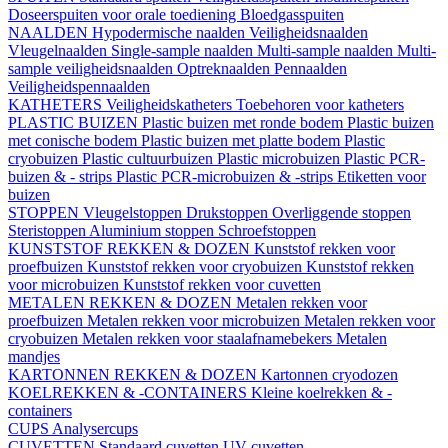
Doseerspuiten voor orale toediening
Bloedgasspuiten
NAALDEN
Hypodermische naalden
Veiligheidsnaalden
Vleugelnaalden
Single-sample naalden
Multi-sample naalden
Multi-
sample veiligheidsnaalden
Optreknaalden
Pennaalden
Veiligheidspennaalden
KATHETERS
Veiligheidskatheters
Toebehoren voor katheters
PLASTIC BUIZEN
Plastic buizen met ronde bodem
Plastic buizen
met conische bodem
Plastic buizen met platte bodem
Plastic
cryobuizen
Plastic cultuurbuizen
Plastic microbuizen
Plastic PCR-
buizen & - strips
Plastic PCR-microbuizen & -strips
Etiketten voor
buizen
STOPPEN
Vleugelstoppen
Drukstoppen
Overliggende stoppen
Steristoppen
Aluminium stoppen
Schroefstoppen
KUNSTSTOF REKKEN & DOZEN
Kunststof rekken voor
proefbuizen
Kunststof rekken voor cryobuizen
Kunststof rekken
voor microbuizen
Kunststof rekken voor cuvetten
METALEN REKKEN & DOZEN
Metalen rekken voor
proefbuizen
Metalen rekken voor microbuizen
Metalen rekken voor
cryobuizen
Metalen rekken voor staalafnamebekers
Metalen
mandjes
KARTONNEN REKKEN & DOZEN
Kartonnen cryodozen
KOELREKKEN & -CONTAINERS
Kleine koelrekken & -
containers
CUPS
Analysercups
CUVETTEN
Standaard cuvetten
UV-cuvetten