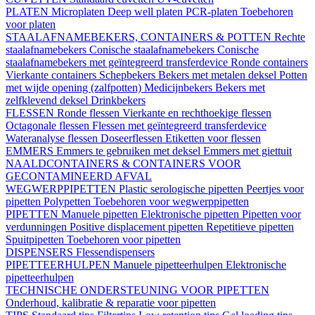
PLATEN
Microplaten
Deep well platen
PCR-platen
Toebehoren
voor platen
STAALAFNAMEBEKERS, CONTAINERS & POTTEN
Rechte
staalafnamebekers
Conische staalafnamebekers
Conische
staalafnamebekers met geïntegreerd transferdevice
Ronde containers
Vierkante containers
Schepbekers
Bekers met metalen deksel
Potten
met wijde opening (zalfpotten)
Medicijnbekers
Bekers met
zelfklevend deksel
Drinkbekers
FLESSEN
Ronde flessen
Vierkante en rechthoekige flessen
Octagonale flessen
Flessen met geïntegreerd transferdevice
Wateranalyse flessen
Doseerflessen
Etiketten voor flessen
EMMERS
Emmers te gebruiken met deksel
Emmers met giettuit
NAALDCONTAINERS & CONTAINERS VOOR
GECONTAMINEERD AFVAL
WEGWERPPIPETTEN
Plastic serologische pipetten
Peertjes voor
pipetten
Polypetten
Toebehoren voor wegwerppipetten
PIPETTEN
Manuele pipetten
Elektronische pipetten
Pipetten voor
verdunningen
Positive displacement pipetten
Repetitieve pipetten
Spuitpipetten
Toebehoren voor pipetten
DISPENSERS
Flessendispensers
PIPETTEERHULPEN
Manuele pipetteerhulpen
Elektronische
pipetteerhulpen
TECHNISCHE ONDERSTEUNING VOOR PIPETTEN
Onderhoud, kalibratie & reparatie voor pipetten