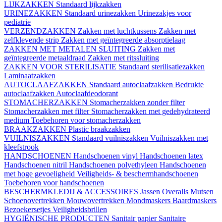
LIJKZAKKEN
Standaard lijkzakken
URINEZAKKEN
Standaard urinezakken
Urinezakjes voor
pediatrie
VERZENDZAKKEN
Zakken met luchtkussens
Zakken met
zelfklevende strip
Zakken met geïntegreerde absorptielaag
ZAKKEN MET METALEN SLUITING
Zakken met
geïntegreerde metaaldraad
Zakken met ritssluiting
ZAKKEN VOOR STERILISATIE
Standaard sterilisatiezakken
Laminaatzakken
AUTOCLAAFZAKKEN
Standaard autoclaafzakken
Bedrukte
autoclaafzakken
Autoclaafdeodorant
STOMACHERZAKKEN
Stomacherzakken zonder filter
Stomacherzakken met filter
Stomacherzakken met gedehydrateerd
medium
Toebehoren voor stomacherzakken
BRAAKZAKKEN
Plastic braakzakken
VUILNISZAKKEN
Standaard vuilniszakken
Vuilniszakken met
kleefstrook
HANDSCHOENEN
Handschoenen vinyl
Handschoenen latex
Handschoenen nitril
Handschoenen polyethyleen
Handschoenen
met hoge gevoeligheid
Veiligheids- & beschermhandschoenen
Toebehoren voor handschoenen
BESCHERMKLEDIJ & ACCESSOIRES
Jassen
Overalls
Mutsen
Schoenovertrekken
Mouwovertrekken
Mondmaskers
Baardmaskers
Bezoekersetjes
Veiligheidsbrillen
HYGIËNISCHE PRODUCTEN
Sanitair papier
Sanitaire