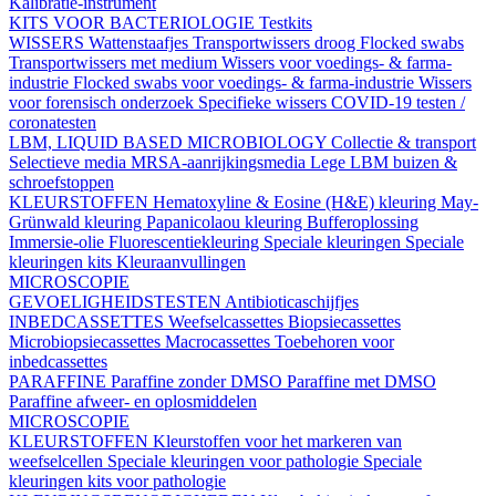
Kalibratie-instrument
KITS VOOR BACTERIOLOGIE
Testkits
WISSERS
Wattenstaafjes
Transportwissers droog
Flocked swabs
Transportwissers met medium
Wissers voor voedings- & farma-
industrie
Flocked swabs voor voedings- & farma-industrie
Wissers
voor forensisch onderzoek
Specifieke wissers
COVID-19 testen /
coronatesten
LBM, LIQUID BASED MICROBIOLOGY
Collectie & transport
Selectieve media
MRSA-aanrijkingsmedia
Lege LBM buizen &
schroefstoppen
KLEURSTOFFEN
Hematoxyline & Eosine (H&E) kleuring
May-
Grünwald kleuring
Papanicolaou kleuring
Bufferoplossing
Immersie-olie
Fluorescentiekleuring
Speciale kleuringen
Speciale
kleuringen kits
Kleuraanvullingen
MICROSCOPIE
GEVOELIGHEIDSTESTEN
Antibioticaschijfjes
INBEDCASSETTES
Weefselcassettes
Biopsiecassettes
Microbiopsiecassettes
Macrocassettes
Toebehoren voor
inbedcassettes
PARAFFINE
Paraffine zonder DMSO
Paraffine met DMSO
Paraffine afweer- en oplosmiddelen
MICROSCOPIE
KLEURSTOFFEN
Kleurstoffen voor het markeren van
weefselcellen
Speciale kleuringen voor pathologie
Speciale
kleuringen kits voor pathologie