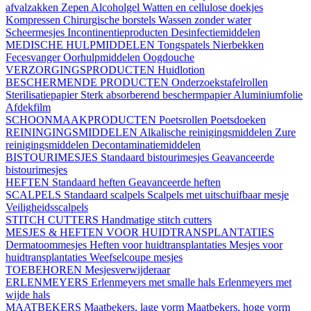
afvalzakken
Zepen
Alcoholgel
Watten en cellulose doekjes
Kompressen
Chirurgische borstels
Wassen zonder water
Scheermesjes
Incontinentieproducten
Desinfectiemiddelen
MEDISCHE HULPMIDDELEN
Tongspatels
Nierbekken
Fecesvanger
Oorhulpmiddelen
Oogdouche
VERZORGINGSPRODUCTEN
Huidlotion
BESCHERMENDE PRODUCTEN
Onderzoekstafelrollen
Sterilisatiepapier
Sterk absorberend beschermpapier
Aluminiumfolie
Afdekfilm
SCHOONMAAKPRODUCTEN
Poetsrollen
Poetsdoeken
REININGINGSMIDDELEN
Alkalische reinigingsmiddelen
Zure
reinigingsmiddelen
Decontaminatiemiddelen
BISTOURIMESJES
Standaard bistourimesjes
Geavanceerde
bistourimesjes
HEFTEN
Standaard heften
Geavanceerde heften
SCALPELS
Standaard scalpels
Scalpels met uitschuifbaar mesje
Veiligheidsscalpels
STITCH CUTTERS
Handmatige stitch cutters
MESJES & HEFTEN VOOR HUIDTRANSPLANTATIES
Dermatoommesjes
Heften voor huidtransplantaties
Mesjes voor
huidtransplantaties
Weefselcoupe mesjes
TOEBEHOREN
Mesjesverwijderaar
ERLENMEYERS
Erlenmeyers met smalle hals
Erlenmeyers met
wijde hals
MAATBEKERS
Maatbekers, lage vorm
Maatbekers, hoge vorm