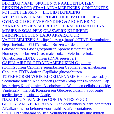
BLOEDAFNAME, SPUITEN & NAALDEN
BUIZEN,
REKKEN & PCR
STAALAFNAMEBEKERS, CONTAINERS,
POTTEN, FLESSEN ...
LIQUID HANDLING
WEEFSELKWEEK
MICROBIOLOGIE
PATHOLOGIE -
GYNAECOLOGIE
VERZENDING & ARCHIVERING
ZAKKEN
HYGIENISCH & BESCHERMEND MATERIAAL
MESJES & SCALPELS
GLASWERK
KLEINERE
LABOPRODUCTEN
LABO APPARATUUR
VACUÜMBUIZEN
Stollingsbuizen (citraat) / CTAD
Serumbuizen
Heparinebuizen
EDTA-buizen
Buizen zonder additief
Glucosebuizen
Bloedgroepbuizen
Sporenelementbuizen
Homocysteinebuizen
Crossmatchbuizen
Veterinaire buizen
Urinebuizen
cfDNA-buizen (DNA-preserver)
CAPILLAIRE BLOEDAFNAMEBUIZEN
Capillaire
stollingsbuizen
Capillaire serumbuizen
Capillaire heparinebuizen
Capillaire EDTA-buizen
Capillaire glucosebuizen
TOEBEHOREN VOOR BLOEDAFNAME
Holders
Luer adapter
Secundaire buizen
Knelbanden (garrots)
Snap caps & stoppen
Cap
insert rings
Kleefpleisters
Alcoholswabs
Watten en cellulose doekjes
Vingerprik - hielprik
Kompressen
Glucoseoplossing voor orale
toediening
Agglutinatieplaatjes
NAALDCONTAINERS & CONTAINERS VOOR
GECONTAMINEERD AFVAL
Naaldcontainers & afvalcontainers
Afvalkartons
Toebehoren voor naald- & afvalcontainers
SPUITEN
Standaard spuiten
Veiligheidsspuiten
Insulinespuiten