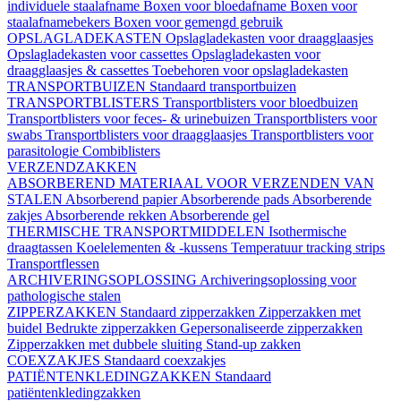
individuele staalafname
Boxen voor bloedafname
Boxen voor
staalafnamebekers
Boxen voor gemengd gebruik
OPSLAGLADEKASTEN
Opslagladekasten voor draagglaasjes
Opslagladekasten voor cassettes
Opslagladekasten voor
draagglaasjes & cassettes
Toebehoren voor opslagladekasten
TRANSPORTBUIZEN
Standaard transportbuizen
TRANSPORTBLISTERS
Transportblisters voor bloedbuizen
Transportblisters voor feces- & urinebuizen
Transportblisters voor
swabs
Transportblisters voor draagglaasjes
Transportblisters voor
parasitologie
Combiblisters
VERZENDZAKKEN
ABSORBEREND MATERIAAL VOOR VERZENDEN VAN
STALEN
Absorberend papier
Absorberende pads
Absorberende
zakjes
Absorberende rekken
Absorberende gel
THERMISCHE TRANSPORTMIDDELEN
Isothermische
draagtassen
Koelelementen & -kussens
Temperatuur tracking strips
Transportflessen
ARCHIVERINGSOPLOSSING
Archiveringsoplossing voor
pathologische stalen
ZIPPERZAKKEN
Standaard zipperzakken
Zipperzakken met
buidel
Bedrukte zipperzakken
Gepersonaliseerde zipperzakken
Zipperzakken met dubbele sluiting
Stand-up zakken
COEXZAKJES
Standaard coexzakjes
PATIËNTENKLEDINGZAKKEN
Standaard
patiëntenkledingzakken