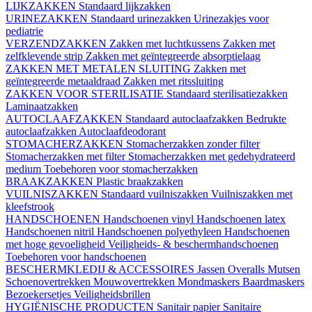
LIJKZAKKEN
Standaard lijkzakken
URINEZAKKEN
Standaard urinezakken
Urinezakjes voor
pediatrie
VERZENDZAKKEN
Zakken met luchtkussens
Zakken met
zelfklevende strip
Zakken met geïntegreerde absorptielaag
ZAKKEN MET METALEN SLUITING
Zakken met
geïntegreerde metaaldraad
Zakken met ritssluiting
ZAKKEN VOOR STERILISATIE
Standaard sterilisatiezakken
Laminaatzakken
AUTOCLAAFZAKKEN
Standaard autoclaafzakken
Bedrukte
autoclaafzakken
Autoclaafdeodorant
STOMACHERZAKKEN
Stomacherzakken zonder filter
Stomacherzakken met filter
Stomacherzakken met gedehydrateerd
medium
Toebehoren voor stomacherzakken
BRAAKZAKKEN
Plastic braakzakken
VUILNISZAKKEN
Standaard vuilniszakken
Vuilniszakken met
kleefstrook
HANDSCHOENEN
Handschoenen vinyl
Handschoenen latex
Handschoenen nitril
Handschoenen polyethyleen
Handschoenen
met hoge gevoeligheid
Veiligheids- & beschermhandschoenen
Toebehoren voor handschoenen
BESCHERMKLEDIJ & ACCESSOIRES
Jassen
Overalls
Mutsen
Schoenovertrekken
Mouwovertrekken
Mondmaskers
Baardmaskers
Bezoekersetjes
Veiligheidsbrillen
HYGIËNISCHE PRODUCTEN
Sanitair papier
Sanitaire