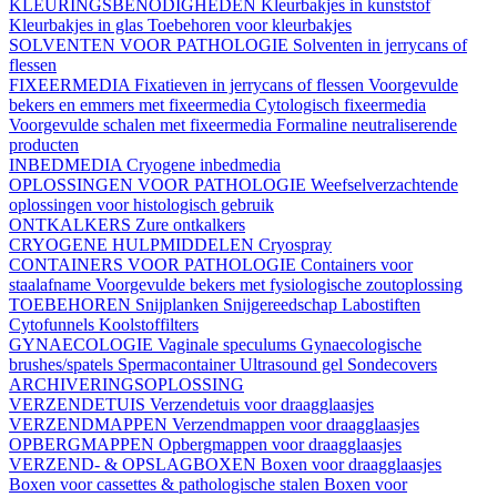
KLEURINGSBENODIGHEDEN
Kleurbakjes in kunststof
Kleurbakjes in glas
Toebehoren voor kleurbakjes
SOLVENTEN VOOR PATHOLOGIE
Solventen in jerrycans of
flessen
FIXEERMEDIA
Fixatieven in jerrycans of flessen
Voorgevulde
bekers en emmers met fixeermedia
Cytologisch fixeermedia
Voorgevulde schalen met fixeermedia
Formaline neutraliserende
producten
INBEDMEDIA
Cryogene inbedmedia
OPLOSSINGEN VOOR PATHOLOGIE
Weefselverzachtende
oplossingen voor histologisch gebruik
ONTKALKERS
Zure ontkalkers
CRYOGENE HULPMIDDELEN
Cryospray
CONTAINERS VOOR PATHOLOGIE
Containers voor
staalafname
Voorgevulde bekers met fysiologische zoutoplossing
TOEBEHOREN
Snijplanken
Snijgereedschap
Labostiften
Cytofunnels
Koolstoffilters
GYNAECOLOGIE
Vaginale speculums
Gynaecologische
brushes/spatels
Spermacontainer
Ultrasound gel
Sondecovers
ARCHIVERINGSOPLOSSING
VERZENDETUIS
Verzendetuis voor draagglaasjes
VERZENDMAPPEN
Verzendmappen voor draagglaasjes
OPBERGMAPPEN
Opbergmappen voor draagglaasjes
VERZEND- & OPSLAGBOXEN
Boxen voor draagglaasjes
Boxen voor cassettes & pathologische stalen
Boxen voor