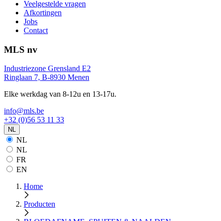
Veelgestelde vragen
Afkortingen
Jobs
Contact
MLS nv
Industriezone Grensland E2
Ringlaan 7, B-8930 Menen
Elke werkdag van 8-12u en 13-17u.
info@mls.be
+32 (0)56 53 11 33
NL
NL
NL
FR
EN
Home
Producten