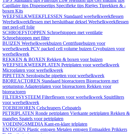
TIPS
Standaard tips
Filtertips
Low retention tips
Gel loading tips
Capillaire tips
Dispensertips
Specifieke tips
Rietjes
Tiprekken & -
boxen
Kits
WEEFSELKWEEKFLESSEN
Standaard weefselkweekflessen
Weefselkweekflessen met hersluitbaar deksel
Weefselkweekflessen
met peel-off folie
SCHROEFSTOPPEN
Schroefstoppen met ventilatie
Schroefstoppen met filter
BUIZEN
Weefselkweekbuizen
Centrifugebuizen voor
weefselkweek
PCV packed cell volume buizen
Cryobuizen voor
weefselkweek
REKKEN & BOXEN
Rekken & boxen voor buizen
WEEFSELKWEEKPLATEN
Petriplaten voor weefselkweek
Microplaten voor weefselkweek
PIPETTEN
Serologische pipetten voor weefselkweek
BIOREACTOREN
Standaard bioreactoren
Bioreactoren met
septumstop
Adapterplaten voor bioreactoren
Rekken voor
bioreactoren
FILTERSYSTEEM
Filterflessen voor weefselkweek
Spuitfilters
voor weefselkweek
TOEBEHOREN
Celschrapers
Celspatels
PETRIPLATEN
Ronde petriplaten
Vierkante petriplaten
Rekken &
mandjes
Spatels voor petriplaten
VOEDINGSMEDIA
Kant-en-klare telplaten
ENTOGEN
Plastic entogen
Metalen entogen
Entnaalden
Prikkers