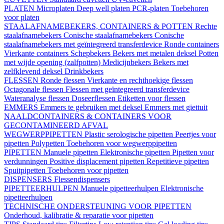
PLATEN
Microplaten
Deep well platen
PCR-platen
Toebehoren
voor platen
STAALAFNAMEBEKERS, CONTAINERS & POTTEN
Rechte
staalafnamebekers
Conische staalafnamebekers
Conische
staalafnamebekers met geïntegreerd transferdevice
Ronde containers
Vierkante containers
Schepbekers
Bekers met metalen deksel
Potten
met wijde opening (zalfpotten)
Medicijnbekers
Bekers met
zelfklevend deksel
Drinkbekers
FLESSEN
Ronde flessen
Vierkante en rechthoekige flessen
Octagonale flessen
Flessen met geïntegreerd transferdevice
Wateranalyse flessen
Doseerflessen
Etiketten voor flessen
EMMERS
Emmers te gebruiken met deksel
Emmers met giettuit
NAALDCONTAINERS & CONTAINERS VOOR
GECONTAMINEERD AFVAL
WEGWERPPIPETTEN
Plastic serologische pipetten
Peertjes voor
pipetten
Polypetten
Toebehoren voor wegwerppipetten
PIPETTEN
Manuele pipetten
Elektronische pipetten
Pipetten voor
verdunningen
Positive displacement pipetten
Repetitieve pipetten
Spuitpipetten
Toebehoren voor pipetten
DISPENSERS
Flessendispensers
PIPETTEERHULPEN
Manuele pipetteerhulpen
Elektronische
pipetteerhulpen
TECHNISCHE ONDERSTEUNING VOOR PIPETTEN
Onderhoud, kalibratie & reparatie voor pipetten