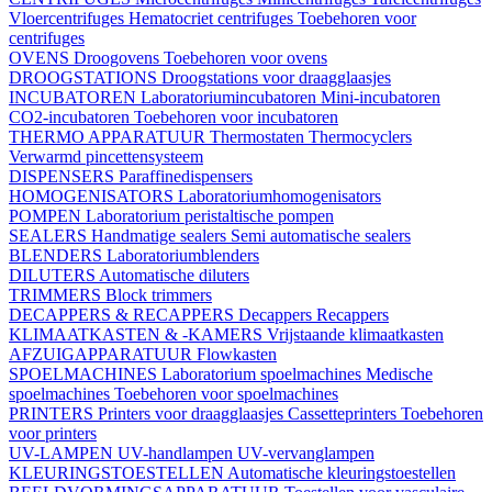
Vloercentrifuges
Hematocriet centrifuges
Toebehoren voor
centrifuges
OVENS
Droogovens
Toebehoren voor ovens
DROOGSTATIONS
Droogstations voor draagglaasjes
INCUBATOREN
Laboratoriumincubatoren
Mini-incubatoren
CO2-incubatoren
Toebehoren voor incubatoren
THERMO APPARATUUR
Thermostaten
Thermocyclers
Verwarmd pincettensysteem
DISPENSERS
Paraffinedispensers
HOMOGENISATORS
Laboratoriumhomogenisators
POMPEN
Laboratorium peristaltische pompen
SEALERS
Handmatige sealers
Semi automatische sealers
BLENDERS
Laboratoriumblenders
DILUTERS
Automatische diluters
TRIMMERS
Block trimmers
DECAPPERS & RECAPPERS
Decappers
Recappers
KLIMAATKASTEN & -KAMERS
Vrijstaande klimaatkasten
AFZUIGAPPARATUUR
Flowkasten
SPOELMACHINES
Laboratorium spoelmachines
Medische
spoelmachines
Toebehoren voor spoelmachines
PRINTERS
Printers voor draagglaasjes
Cassetteprinters
Toebehoren
voor printers
UV-LAMPEN
UV-handlampen
UV-vervanglampen
KLEURINGSTOESTELLEN
Automatische kleuringstoestellen