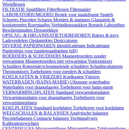
Weegflessen
FILTRATIE
Spuitfilters
Filterflessen
Filterpapier
LABORATORIUMGEREI
Bestek voor staalafname
Spatels
Schepjes
Pincetten
Scharen
Mortiers & stampers
Glasparels &
kooksteentjes
Roerstaafjes
Verbindingsstukken
Borstels
Labostiften
Beschermmatten
Droogrekken
OPSLAG- & ORGANISATIETOEBEHOREN
Bakjes & trays
Ladeverdelers
Opslagrekjes
Desiccatoren
DIVERSE PAPIERWAREN
Identificatietape
Indicatietape
Papierstrips voor zuurtegraadmeting (pH)
ROERDERS & SCHUDDERS
Magneetroerders zonder
verwarming
Magneetroerders met verwarming
Vortexmixers
Schudders
Roterende/schommelende schudders
Schudincubatoren
Thermomixers
Toebehoren voor roerders & schudders
KOELKASTEN & VRIEZERS
Koelkasten
Vriezers
WATERBADEN (BAINS-MARIE)
Ultrasone waterbaden
Waterbaden voor draagglaasjes
Toebehoren voor bains-marie
VERWARMINGSPLATEN
Standaard verwarmingsplaten
Verwarmingsplaten voor draagglaasjes
Toebehoren voor
verwarmingsplaten
KOELPLATEN
Standaard koelplaten
Toebehoren voor koelplaten
WEEGSCHALEN & BALANSEN
Analytische balansen
Precisiebalansen
Compacte balansen
Vochtanalysers
Kalibratiegewichten
CENTRIFUGES
Microcentrifuges
Minicentrifuges
Tafelcentrifuges