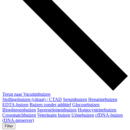
Terug naar Vacuümbuizen
Stollingsbuizen (citraat) / CTAD
Serumbuizen
Heparinebuizen
EDTA-buizen
Buizen zonder additief
Glucosebuizen
Bloedgroepbuizen
Sporenelementbuizen
Homocysteinebuizen
Crossmatchbuizen
Veterinaire buizen
Urinebuizen
cfDNA-buizen
(DNA-preserver)
Filter