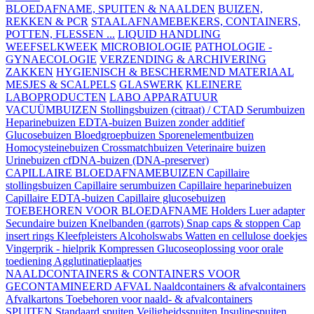
BLOEDAFNAME, SPUITEN & NAALDEN
BUIZEN,
REKKEN & PCR
STAALAFNAMEBEKERS, CONTAINERS,
POTTEN, FLESSEN ...
LIQUID HANDLING
WEEFSELKWEEK
MICROBIOLOGIE
PATHOLOGIE -
GYNAECOLOGIE
VERZENDING & ARCHIVERING
ZAKKEN
HYGIENISCH & BESCHERMEND MATERIAAL
MESJES & SCALPELS
GLASWERK
KLEINERE
LABOPRODUCTEN
LABO APPARATUUR
VACUÜMBUIZEN
Stollingsbuizen (citraat) / CTAD
Serumbuizen
Heparinebuizen
EDTA-buizen
Buizen zonder additief
Glucosebuizen
Bloedgroepbuizen
Sporenelementbuizen
Homocysteinebuizen
Crossmatchbuizen
Veterinaire buizen
Urinebuizen
cfDNA-buizen (DNA-preserver)
CAPILLAIRE BLOEDAFNAMEBUIZEN
Capillaire
stollingsbuizen
Capillaire serumbuizen
Capillaire heparinebuizen
Capillaire EDTA-buizen
Capillaire glucosebuizen
TOEBEHOREN VOOR BLOEDAFNAME
Holders
Luer adapter
Secundaire buizen
Knelbanden (garrots)
Snap caps & stoppen
Cap
insert rings
Kleefpleisters
Alcoholswabs
Watten en cellulose doekjes
Vingerprik - hielprik
Kompressen
Glucoseoplossing voor orale
toediening
Agglutinatieplaatjes
NAALDCONTAINERS & CONTAINERS VOOR
GECONTAMINEERD AFVAL
Naaldcontainers & afvalcontainers
Afvalkartons
Toebehoren voor naald- & afvalcontainers
SPUITEN
Standaard spuiten
Veiligheidsspuiten
Insulinespuiten