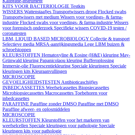
Kalibratie-instrument
KITS VOOR BACTERIOLOGIE
Testkits
WISSERS
Wattenstaafjes
Transportwissers droog
Flocked swabs
Transportwissers met medium
Wissers voor voedings- & farma-
industrie
Flocked swabs voor voedings- & farma-industrie
Wissers
voor forensisch onderzoek
Specifieke wissers
COVID-19 testen /
coronatesten
LBM, LIQUID BASED MICROBIOLOGY
Collectie & transport
Selectieve media
MRSA-aanrijkingsmedia
Lege LBM buizen &
schroefstoppen
KLEURSTOFFEN
Hematoxyline & Eosine (H&E) kleuring
May-
Grünwald kleuring
Papanicolaou kleuring
Bufferoplossing
Immersie-olie
Fluorescentiekleuring
Speciale kleuringen
Speciale
kleuringen kits
Kleuraanvullingen
MICROSCOPIE
GEVOELIGHEIDSTESTEN
Antibioticaschijfjes
INBEDCASSETTES
Weefselcassettes
Biopsiecassettes
Microbiopsiecassettes
Macrocassettes
Toebehoren voor
inbedcassettes
PARAFFINE
Paraffine zonder DMSO
Paraffine met DMSO
Paraffine afweer- en oplosmiddelen
MICROSCOPIE
KLEURSTOFFEN
Kleurstoffen voor het markeren van
weefselcellen
Speciale kleuringen voor pathologie
Speciale
kleuringen kits voor pathologie