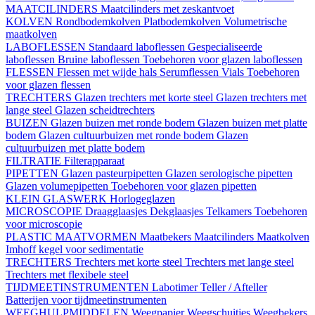
MAATCILINDERS
Maatcilinders met zeskantvoet
KOLVEN
Rondbodemkolven
Platbodemkolven
Volumetrische
maatkolven
LABOFLESSEN
Standaard laboflessen
Gespecialiseerde
laboflessen
Bruine laboflessen
Toebehoren voor glazen laboflessen
FLESSEN
Flessen met wijde hals
Serumflessen
Vials
Toebehoren
voor glazen flessen
TRECHTERS
Glazen trechters met korte steel
Glazen trechters met
lange steel
Glazen scheidtrechters
BUIZEN
Glazen buizen met ronde bodem
Glazen buizen met platte
bodem
Glazen cultuurbuizen met ronde bodem
Glazen
cultuurbuizen met platte bodem
FILTRATIE
Filterapparaat
PIPETTEN
Glazen pasteurpipetten
Glazen serologische pipetten
Glazen volumepipetten
Toebehoren voor glazen pipetten
KLEIN GLASWERK
Horlogeglazen
MICROSCOPIE
Draagglaasjes
Dekglaasjes
Telkamers
Toebehoren
voor microscopie
PLASTIC MAATVORMEN
Maatbekers
Maatcilinders
Maatkolven
Imhoff kegel voor sedimentatie
TRECHTERS
Trechters met korte steel
Trechters met lange steel
Trechters met flexibele steel
TIJDMEETINSTRUMENTEN
Labotimer
Teller / Afteller
Batterijen voor tijdmeetinstrumenten
WEEGHULPMIDDELEN
Weegpapier
Weegschuitjes
Weegbekers