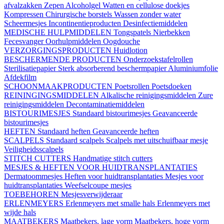
afvalzakken
Zepen
Alcoholgel
Watten en cellulose doekjes
Kompressen
Chirurgische borstels
Wassen zonder water
Scheermesjes
Incontinentieproducten
Desinfectiemiddelen
MEDISCHE HULPMIDDELEN
Tongspatels
Nierbekken
Fecesvanger
Oorhulpmiddelen
Oogdouche
VERZORGINGSPRODUCTEN
Huidlotion
BESCHERMENDE PRODUCTEN
Onderzoekstafelrollen
Sterilisatiepapier
Sterk absorberend beschermpapier
Aluminiumfolie
Afdekfilm
SCHOONMAAKPRODUCTEN
Poetsrollen
Poetsdoeken
REININGINGSMIDDELEN
Alkalische reinigingsmiddelen
Zure
reinigingsmiddelen
Decontaminatiemiddelen
BISTOURIMESJES
Standaard bistourimesjes
Geavanceerde
bistourimesjes
HEFTEN
Standaard heften
Geavanceerde heften
SCALPELS
Standaard scalpels
Scalpels met uitschuifbaar mesje
Veiligheidsscalpels
STITCH CUTTERS
Handmatige stitch cutters
MESJES & HEFTEN VOOR HUIDTRANSPLANTATIES
Dermatoommesjes
Heften voor huidtransplantaties
Mesjes voor
huidtransplantaties
Weefselcoupe mesjes
TOEBEHOREN
Mesjesverwijderaar
ERLENMEYERS
Erlenmeyers met smalle hals
Erlenmeyers met
wijde hals
MAATBEKERS
Maatbekers, lage vorm
Maatbekers, hoge vorm