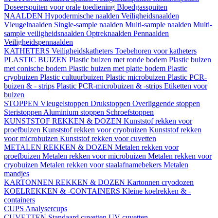
Doseerspuiten voor orale toediening
Bloedgasspuiten
NAALDEN
Hypodermische naalden
Veiligheidsnaalden
Vleugelnaalden
Single-sample naalden
Multi-sample naalden
Multi-
sample veiligheidsnaalden
Optreknaalden
Pennaalden
Veiligheidspennaalden
KATHETERS
Veiligheidskatheters
Toebehoren voor katheters
PLASTIC BUIZEN
Plastic buizen met ronde bodem
Plastic buizen
met conische bodem
Plastic buizen met platte bodem
Plastic
cryobuizen
Plastic cultuurbuizen
Plastic microbuizen
Plastic PCR-
buizen & - strips
Plastic PCR-microbuizen & -strips
Etiketten voor
buizen
STOPPEN
Vleugelstoppen
Drukstoppen
Overliggende stoppen
Steristoppen
Aluminium stoppen
Schroefstoppen
KUNSTSTOF REKKEN & DOZEN
Kunststof rekken voor
proefbuizen
Kunststof rekken voor cryobuizen
Kunststof rekken
voor microbuizen
Kunststof rekken voor cuvetten
METALEN REKKEN & DOZEN
Metalen rekken voor
proefbuizen
Metalen rekken voor microbuizen
Metalen rekken voor
cryobuizen
Metalen rekken voor staalafnamebekers
Metalen
mandjes
KARTONNEN REKKEN & DOZEN
Kartonnen cryodozen
KOELREKKEN & -CONTAINERS
Kleine koelrekken & -
containers
CUPS
Analysercups
CUVETTEN
Standaard cuvetten
UV-cuvetten