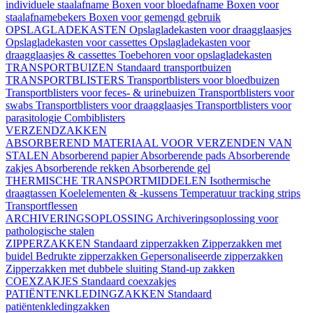
individuele staalafname
Boxen voor bloedafname
Boxen voor
staalafnamebekers
Boxen voor gemengd gebruik
OPSLAGLADEKASTEN
Opslagladekasten voor draagglaasjes
Opslagladekasten voor cassettes
Opslagladekasten voor
draagglaasjes & cassettes
Toebehoren voor opslagladekasten
TRANSPORTBUIZEN
Standaard transportbuizen
TRANSPORTBLISTERS
Transportblisters voor bloedbuizen
Transportblisters voor feces- & urinebuizen
Transportblisters voor
swabs
Transportblisters voor draagglaasjes
Transportblisters voor
parasitologie
Combiblisters
VERZENDZAKKEN
ABSORBEREND MATERIAAL VOOR VERZENDEN VAN
STALEN
Absorberend papier
Absorberende pads
Absorberende
zakjes
Absorberende rekken
Absorberende gel
THERMISCHE TRANSPORTMIDDELEN
Isothermische
draagtassen
Koelelementen & -kussens
Temperatuur tracking strips
Transportflessen
ARCHIVERINGSOPLOSSING
Archiveringsoplossing voor
pathologische stalen
ZIPPERZAKKEN
Standaard zipperzakken
Zipperzakken met
buidel
Bedrukte zipperzakken
Gepersonaliseerde zipperzakken
Zipperzakken met dubbele sluiting
Stand-up zakken
COEXZAKJES
Standaard coexzakjes
PATIËNTENKLEDINGZAKKEN
Standaard
patiëntenkledingzakken