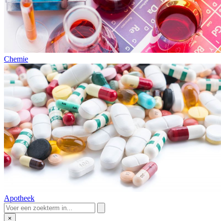
Chemie
Apotheek
×