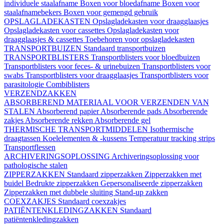
individuele staalafname
Boxen voor bloedafname
Boxen voor
staalafnamebekers
Boxen voor gemengd gebruik
OPSLAGLADEKASTEN
Opslagladekasten voor draagglaasjes
Opslagladekasten voor cassettes
Opslagladekasten voor
draagglaasjes & cassettes
Toebehoren voor opslagladekasten
TRANSPORTBUIZEN
Standaard transportbuizen
TRANSPORTBLISTERS
Transportblisters voor bloedbuizen
Transportblisters voor feces- & urinebuizen
Transportblisters voor
swabs
Transportblisters voor draagglaasjes
Transportblisters voor
parasitologie
Combiblisters
VERZENDZAKKEN
ABSORBEREND MATERIAAL VOOR VERZENDEN VAN
STALEN
Absorberend papier
Absorberende pads
Absorberende
zakjes
Absorberende rekken
Absorberende gel
THERMISCHE TRANSPORTMIDDELEN
Isothermische
draagtassen
Koelelementen & -kussens
Temperatuur tracking strips
Transportflessen
ARCHIVERINGSOPLOSSING
Archiveringsoplossing voor
pathologische stalen
ZIPPERZAKKEN
Standaard zipperzakken
Zipperzakken met
buidel
Bedrukte zipperzakken
Gepersonaliseerde zipperzakken
Zipperzakken met dubbele sluiting
Stand-up zakken
COEXZAKJES
Standaard coexzakjes
PATIËNTENKLEDINGZAKKEN
Standaard
patiëntenkledingzakken