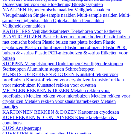
Doseerspuiten voor orale toediening
Bloedgasspuiten
NAALDEN
Hypodermische naalden
Veiligheidsnaalden
Vleugelnaalden
Single-sample naalden
Multi-sample naalden
Multi-
sample veiligheidsnaalden
Optreknaalden
Pennaalden
Veiligheidspennaalden
KATHETERS
Veiligheidskatheters
Toebehoren voor katheters
PLASTIC BUIZEN
Plastic buizen met ronde bodem
Plastic buizen
met conische bodem
Plastic buizen met platte bodem
Plastic
cryobuizen
Plastic cultuurbuizen
Plastic microbuizen
Plastic PCR-
buizen & - strips
Plastic PCR-microbuizen & -strips
Etiketten voor
buizen
STOPPEN
Vleugelstoppen
Drukstoppen
Overliggende stoppen
Steristoppen
Aluminium stoppen
Schroefstoppen
KUNSTSTOF REKKEN & DOZEN
Kunststof rekken voor
proefbuizen
Kunststof rekken voor cryobuizen
Kunststof rekken
voor microbuizen
Kunststof rekken voor cuvetten
METALEN REKKEN & DOZEN
Metalen rekken voor
proefbuizen
Metalen rekken voor microbuizen
Metalen rekken voor
cryobuizen
Metalen rekken voor staalafnamebekers
Metalen
mandjes
KARTONNEN REKKEN & DOZEN
Kartonnen cryodozen
KOELREKKEN & -CONTAINERS
Kleine koelrekken & -
containers
CUPS
Analysercups
CUVETTEN
Standaard cuvetten
UV-cuvetten