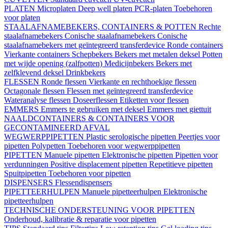
PLATEN
Microplaten
Deep well platen
PCR-platen
Toebehoren
voor platen
STAALAFNAMEBEKERS, CONTAINERS & POTTEN
Rechte
staalafnamebekers
Conische staalafnamebekers
Conische
staalafnamebekers met geïntegreerd transferdevice
Ronde containers
Vierkante containers
Schepbekers
Bekers met metalen deksel
Potten
met wijde opening (zalfpotten)
Medicijnbekers
Bekers met
zelfklevend deksel
Drinkbekers
FLESSEN
Ronde flessen
Vierkante en rechthoekige flessen
Octagonale flessen
Flessen met geïntegreerd transferdevice
Wateranalyse flessen
Doseerflessen
Etiketten voor flessen
EMMERS
Emmers te gebruiken met deksel
Emmers met giettuit
NAALDCONTAINERS & CONTAINERS VOOR
GECONTAMINEERD AFVAL
WEGWERPPIPETTEN
Plastic serologische pipetten
Peertjes voor
pipetten
Polypetten
Toebehoren voor wegwerppipetten
PIPETTEN
Manuele pipetten
Elektronische pipetten
Pipetten voor
verdunningen
Positive displacement pipetten
Repetitieve pipetten
Spuitpipetten
Toebehoren voor pipetten
DISPENSERS
Flessendispensers
PIPETTEERHULPEN
Manuele pipetteerhulpen
Elektronische
pipetteerhulpen
TECHNISCHE ONDERSTEUNING VOOR PIPETTEN
Onderhoud, kalibratie & reparatie voor pipetten