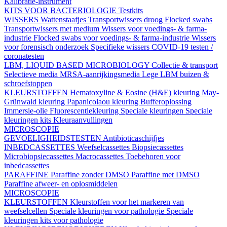
Kalibratie-instrument
KITS VOOR BACTERIOLOGIE
Testkits
WISSERS
Wattenstaafjes
Transportwissers droog
Flocked swabs
Transportwissers met medium
Wissers voor voedings- & farma-
industrie
Flocked swabs voor voedings- & farma-industrie
Wissers
voor forensisch onderzoek
Specifieke wissers
COVID-19 testen /
coronatesten
LBM, LIQUID BASED MICROBIOLOGY
Collectie & transport
Selectieve media
MRSA-aanrijkingsmedia
Lege LBM buizen &
schroefstoppen
KLEURSTOFFEN
Hematoxyline & Eosine (H&E) kleuring
May-
Grünwald kleuring
Papanicolaou kleuring
Bufferoplossing
Immersie-olie
Fluorescentiekleuring
Speciale kleuringen
Speciale
kleuringen kits
Kleuraanvullingen
MICROSCOPIE
GEVOELIGHEIDSTESTEN
Antibioticaschijfjes
INBEDCASSETTES
Weefselcassettes
Biopsiecassettes
Microbiopsiecassettes
Macrocassettes
Toebehoren voor
inbedcassettes
PARAFFINE
Paraffine zonder DMSO
Paraffine met DMSO
Paraffine afweer- en oplosmiddelen
MICROSCOPIE
KLEURSTOFFEN
Kleurstoffen voor het markeren van
weefselcellen
Speciale kleuringen voor pathologie
Speciale
kleuringen kits voor pathologie