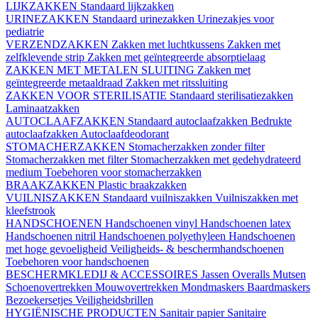
LIJKZAKKEN
Standaard lijkzakken
URINEZAKKEN
Standaard urinezakken
Urinezakjes voor
pediatrie
VERZENDZAKKEN
Zakken met luchtkussens
Zakken met
zelfklevende strip
Zakken met geïntegreerde absorptielaag
ZAKKEN MET METALEN SLUITING
Zakken met
geïntegreerde metaaldraad
Zakken met ritssluiting
ZAKKEN VOOR STERILISATIE
Standaard sterilisatiezakken
Laminaatzakken
AUTOCLAAFZAKKEN
Standaard autoclaafzakken
Bedrukte
autoclaafzakken
Autoclaafdeodorant
STOMACHERZAKKEN
Stomacherzakken zonder filter
Stomacherzakken met filter
Stomacherzakken met gedehydrateerd
medium
Toebehoren voor stomacherzakken
BRAAKZAKKEN
Plastic braakzakken
VUILNISZAKKEN
Standaard vuilniszakken
Vuilniszakken met
kleefstrook
HANDSCHOENEN
Handschoenen vinyl
Handschoenen latex
Handschoenen nitril
Handschoenen polyethyleen
Handschoenen
met hoge gevoeligheid
Veiligheids- & beschermhandschoenen
Toebehoren voor handschoenen
BESCHERMKLEDIJ & ACCESSOIRES
Jassen
Overalls
Mutsen
Schoenovertrekken
Mouwovertrekken
Mondmaskers
Baardmaskers
Bezoekersetjes
Veiligheidsbrillen
HYGIËNISCHE PRODUCTEN
Sanitair papier
Sanitaire