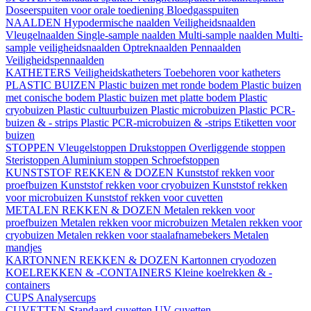
Doseerspuiten voor orale toediening
Bloedgasspuiten
NAALDEN
Hypodermische naalden
Veiligheidsnaalden
Vleugelnaalden
Single-sample naalden
Multi-sample naalden
Multi-
sample veiligheidsnaalden
Optreknaalden
Pennaalden
Veiligheidspennaalden
KATHETERS
Veiligheidskatheters
Toebehoren voor katheters
PLASTIC BUIZEN
Plastic buizen met ronde bodem
Plastic buizen
met conische bodem
Plastic buizen met platte bodem
Plastic
cryobuizen
Plastic cultuurbuizen
Plastic microbuizen
Plastic PCR-
buizen & - strips
Plastic PCR-microbuizen & -strips
Etiketten voor
buizen
STOPPEN
Vleugelstoppen
Drukstoppen
Overliggende stoppen
Steristoppen
Aluminium stoppen
Schroefstoppen
KUNSTSTOF REKKEN & DOZEN
Kunststof rekken voor
proefbuizen
Kunststof rekken voor cryobuizen
Kunststof rekken
voor microbuizen
Kunststof rekken voor cuvetten
METALEN REKKEN & DOZEN
Metalen rekken voor
proefbuizen
Metalen rekken voor microbuizen
Metalen rekken voor
cryobuizen
Metalen rekken voor staalafnamebekers
Metalen
mandjes
KARTONNEN REKKEN & DOZEN
Kartonnen cryodozen
KOELREKKEN & -CONTAINERS
Kleine koelrekken & -
containers
CUPS
Analysercups
CUVETTEN
Standaard cuvetten
UV-cuvetten