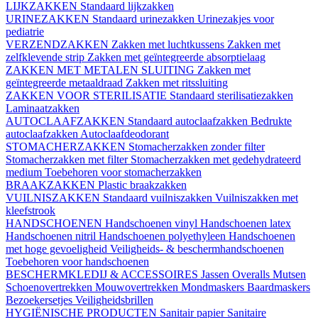
LIJKZAKKEN
Standaard lijkzakken
URINEZAKKEN
Standaard urinezakken
Urinezakjes voor
pediatrie
VERZENDZAKKEN
Zakken met luchtkussens
Zakken met
zelfklevende strip
Zakken met geïntegreerde absorptielaag
ZAKKEN MET METALEN SLUITING
Zakken met
geïntegreerde metaaldraad
Zakken met ritssluiting
ZAKKEN VOOR STERILISATIE
Standaard sterilisatiezakken
Laminaatzakken
AUTOCLAAFZAKKEN
Standaard autoclaafzakken
Bedrukte
autoclaafzakken
Autoclaafdeodorant
STOMACHERZAKKEN
Stomacherzakken zonder filter
Stomacherzakken met filter
Stomacherzakken met gedehydrateerd
medium
Toebehoren voor stomacherzakken
BRAAKZAKKEN
Plastic braakzakken
VUILNISZAKKEN
Standaard vuilniszakken
Vuilniszakken met
kleefstrook
HANDSCHOENEN
Handschoenen vinyl
Handschoenen latex
Handschoenen nitril
Handschoenen polyethyleen
Handschoenen
met hoge gevoeligheid
Veiligheids- & beschermhandschoenen
Toebehoren voor handschoenen
BESCHERMKLEDIJ & ACCESSOIRES
Jassen
Overalls
Mutsen
Schoenovertrekken
Mouwovertrekken
Mondmaskers
Baardmaskers
Bezoekersetjes
Veiligheidsbrillen
HYGIËNISCHE PRODUCTEN
Sanitair papier
Sanitaire