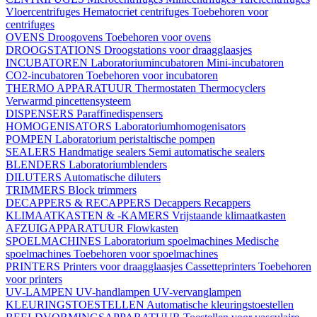
Vloercentrifuges
Hematocriet centrifuges
Toebehoren voor
centrifuges
OVENS
Droogovens
Toebehoren voor ovens
DROOGSTATIONS
Droogstations voor draagglaasjes
INCUBATOREN
Laboratoriumincubatoren
Mini-incubatoren
CO2-incubatoren
Toebehoren voor incubatoren
THERMO APPARATUUR
Thermostaten
Thermocyclers
Verwarmd pincettensysteem
DISPENSERS
Paraffinedispensers
HOMOGENISATORS
Laboratoriumhomogenisators
POMPEN
Laboratorium peristaltische pompen
SEALERS
Handmatige sealers
Semi automatische sealers
BLENDERS
Laboratoriumblenders
DILUTERS
Automatische diluters
TRIMMERS
Block trimmers
DECAPPERS & RECAPPERS
Decappers
Recappers
KLIMAATKASTEN & -KAMERS
Vrijstaande klimaatkasten
AFZUIGAPPARATUUR
Flowkasten
SPOELMACHINES
Laboratorium spoelmachines
Medische
spoelmachines
Toebehoren voor spoelmachines
PRINTERS
Printers voor draagglaasjes
Cassetteprinters
Toebehoren
voor printers
UV-LAMPEN
UV-handlampen
UV-vervanglampen
KLEURINGSTOESTELLEN
Automatische kleuringstoestellen