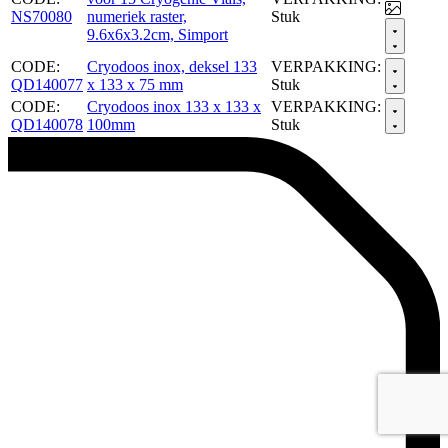
NS70080
numeriek raster,
Stuk
9.6x6x3.2cm, Simport
CODE:
Cryodoos inox, deksel 133
VERPAKKING:
QD140077
x 133 x 75 mm
Stuk
CODE:
Cryodoos inox 133 x 133 x
VERPAKKING:
QD140078
100mm
Stuk