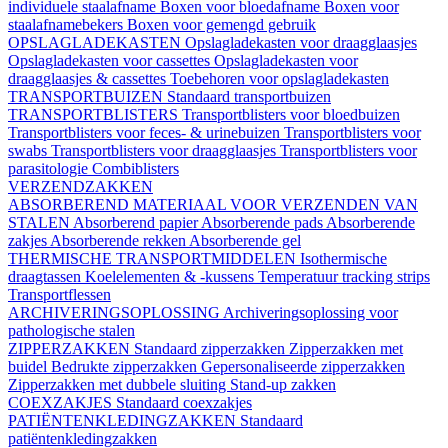
individuele staalafname
Boxen voor bloedafname
Boxen voor
staalafnamebekers
Boxen voor gemengd gebruik
OPSLAGLADEKASTEN
Opslagladekasten voor draagglaasjes
Opslagladekasten voor cassettes
Opslagladekasten voor
draagglaasjes & cassettes
Toebehoren voor opslagladekasten
TRANSPORTBUIZEN
Standaard transportbuizen
TRANSPORTBLISTERS
Transportblisters voor bloedbuizen
Transportblisters voor feces- & urinebuizen
Transportblisters voor
swabs
Transportblisters voor draagglaasjes
Transportblisters voor
parasitologie
Combiblisters
VERZENDZAKKEN
ABSORBEREND MATERIAAL VOOR VERZENDEN VAN
STALEN
Absorberend papier
Absorberende pads
Absorberende
zakjes
Absorberende rekken
Absorberende gel
THERMISCHE TRANSPORTMIDDELEN
Isothermische
draagtassen
Koelelementen & -kussens
Temperatuur tracking strips
Transportflessen
ARCHIVERINGSOPLOSSING
Archiveringsoplossing voor
pathologische stalen
ZIPPERZAKKEN
Standaard zipperzakken
Zipperzakken met
buidel
Bedrukte zipperzakken
Gepersonaliseerde zipperzakken
Zipperzakken met dubbele sluiting
Stand-up zakken
COEXZAKJES
Standaard coexzakjes
PATIËNTENKLEDINGZAKKEN
Standaard
patiëntenkledingzakken