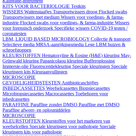
Kalibratie-instrument
KITS VOOR BACTERIOLOGIE
Testkits
WISSERS
Wattenstaafjes
Transportwissers droog
Flocked swabs
Transportwissers met medium
Wissers voor voedings- & farma-
industrie
Flocked swabs voor voedings- & farma-industrie
Wissers
voor forensisch onderzoek
Specifieke wissers
COVID-19 testen /
coronatesten
LBM, LIQUID BASED MICROBIOLOGY
Collectie & transport
Selectieve media
MRSA-aanrijkingsmedia
Lege LBM buizen &
schroefstoppen
KLEURSTOFFEN
Hematoxyline & Eosine (H&E) kleuring
May-
Grünwald kleuring
Papanicolaou kleuring
Bufferoplossing
Immersie-olie
Fluorescentiekleuring
Speciale kleuringen
Speciale
kleuringen kits
Kleuraanvullingen
MICROSCOPIE
GEVOELIGHEIDSTESTEN
Antibioticaschijfjes
INBEDCASSETTES
Weefselcassettes
Biopsiecassettes
Microbiopsiecassettes
Macrocassettes
Toebehoren voor
inbedcassettes
PARAFFINE
Paraffine zonder DMSO
Paraffine met DMSO
Paraffine afweer- en oplosmiddelen
MICROSCOPIE
KLEURSTOFFEN
Kleurstoffen voor het markeren van
weefselcellen
Speciale kleuringen voor pathologie
Speciale
kleuringen kits voor pathologie