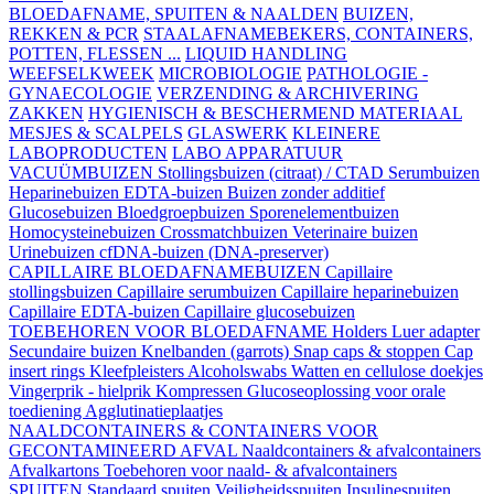
BLOEDAFNAME, SPUITEN & NAALDEN
BUIZEN,
REKKEN & PCR
STAALAFNAMEBEKERS, CONTAINERS,
POTTEN, FLESSEN ...
LIQUID HANDLING
WEEFSELKWEEK
MICROBIOLOGIE
PATHOLOGIE -
GYNAECOLOGIE
VERZENDING & ARCHIVERING
ZAKKEN
HYGIENISCH & BESCHERMEND MATERIAAL
MESJES & SCALPELS
GLASWERK
KLEINERE
LABOPRODUCTEN
LABO APPARATUUR
VACUÜMBUIZEN
Stollingsbuizen (citraat) / CTAD
Serumbuizen
Heparinebuizen
EDTA-buizen
Buizen zonder additief
Glucosebuizen
Bloedgroepbuizen
Sporenelementbuizen
Homocysteinebuizen
Crossmatchbuizen
Veterinaire buizen
Urinebuizen
cfDNA-buizen (DNA-preserver)
CAPILLAIRE BLOEDAFNAMEBUIZEN
Capillaire
stollingsbuizen
Capillaire serumbuizen
Capillaire heparinebuizen
Capillaire EDTA-buizen
Capillaire glucosebuizen
TOEBEHOREN VOOR BLOEDAFNAME
Holders
Luer adapter
Secundaire buizen
Knelbanden (garrots)
Snap caps & stoppen
Cap
insert rings
Kleefpleisters
Alcoholswabs
Watten en cellulose doekjes
Vingerprik - hielprik
Kompressen
Glucoseoplossing voor orale
toediening
Agglutinatieplaatjes
NAALDCONTAINERS & CONTAINERS VOOR
GECONTAMINEERD AFVAL
Naaldcontainers & afvalcontainers
Afvalkartons
Toebehoren voor naald- & afvalcontainers
SPUITEN
Standaard spuiten
Veiligheidsspuiten
Insulinespuiten