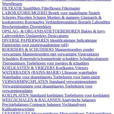
Weegflessen
FILTRATIE
Spuitfilters
Filterflessen
Filterpapier
LABORATORIUMGEREI
Bestek voor staalafname
Spatels
Schepjes
Pincetten
Scharen
Mortiers & stampers
Glasparels &
kooksteentjes
Roerstaafjes
Verbindingsstukken
Borstels
Labostiften
Beschermmatten
Droogrekken
OPSLAG- & ORGANISATIETOEBEHOREN
Bakjes & trays
Ladeverdelers
Opslagrekjes
Desiccatoren
DIVERSE PAPIERWAREN
Identificatietape
Indicatietape
Papierstrips voor zuurtegraadmeting (pH)
ROERDERS & SCHUDDERS
Magneetroerders zonder
verwarming
Magneetroerders met verwarming
Vortexmixers
Schudders
Roterende/schommelende schudders
Schudincubatoren
Thermomixers
Toebehoren voor roerders & schudders
KOELKASTEN & VRIEZERS
Koelkasten
Vriezers
WATERBADEN (BAINS-MARIE)
Ultrasone waterbaden
Waterbaden voor draagglaasjes
Toebehoren voor bains-marie
VERWARMINGSPLATEN
Standaard verwarmingsplaten
Verwarmingsplaten voor draagglaasjes
Toebehoren voor
verwarmingsplaten
KOELPLATEN
Standaard koelplaten
Toebehoren voor koelplaten
WEEGSCHALEN & BALANSEN
Analytische balansen
Precisiebalansen
Compacte balansen
Vochtanalysers
Kalibratiegewichten
CENTRIFUGES
Microcentrifuges
Minicentrifuges
Tafelcentrifuges