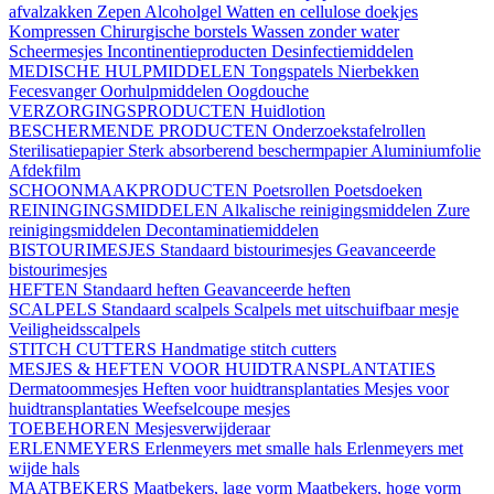
afvalzakken
Zepen
Alcoholgel
Watten en cellulose doekjes
Kompressen
Chirurgische borstels
Wassen zonder water
Scheermesjes
Incontinentieproducten
Desinfectiemiddelen
MEDISCHE HULPMIDDELEN
Tongspatels
Nierbekken
Fecesvanger
Oorhulpmiddelen
Oogdouche
VERZORGINGSPRODUCTEN
Huidlotion
BESCHERMENDE PRODUCTEN
Onderzoekstafelrollen
Sterilisatiepapier
Sterk absorberend beschermpapier
Aluminiumfolie
Afdekfilm
SCHOONMAAKPRODUCTEN
Poetsrollen
Poetsdoeken
REININGINGSMIDDELEN
Alkalische reinigingsmiddelen
Zure
reinigingsmiddelen
Decontaminatiemiddelen
BISTOURIMESJES
Standaard bistourimesjes
Geavanceerde
bistourimesjes
HEFTEN
Standaard heften
Geavanceerde heften
SCALPELS
Standaard scalpels
Scalpels met uitschuifbaar mesje
Veiligheidsscalpels
STITCH CUTTERS
Handmatige stitch cutters
MESJES & HEFTEN VOOR HUIDTRANSPLANTATIES
Dermatoommesjes
Heften voor huidtransplantaties
Mesjes voor
huidtransplantaties
Weefselcoupe mesjes
TOEBEHOREN
Mesjesverwijderaar
ERLENMEYERS
Erlenmeyers met smalle hals
Erlenmeyers met
wijde hals
MAATBEKERS
Maatbekers, lage vorm
Maatbekers, hoge vorm