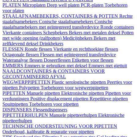
PLATEN
Microplaten
Deep well platen
PCR-platen
Toebehoren
voor platen
STAALAFNAMEBEKERS, CONTAINERS & POTTEN
Rechte
staalafnamebekers
Conische staalafnamebekers
Conische
staalafnamebekers met geïntegreerd transferdevice
Ronde containers
Vierkante containers
Schepbekers
Bekers met metalen deksel
Potten
met wijde opening (zalfpotten)
Medicijnbekers
Bekers met
zelfklevend deksel
Drinkbekers
FLESSEN
Ronde flessen
Vierkante en rechthoekige flessen
Octagonale flessen
Flessen met geïntegreerd transferdevice
Wateranalyse flessen
Doseerflessen
Etiketten voor flessen
EMMERS
Emmers te gebruiken met deksel
Emmers met giettuit
NAALDCONTAINERS & CONTAINERS VOOR
GECONTAMINEERD AFVAL
WEGWERPPIPETTEN
Plastic serologische pipetten
Peertjes voor
pipetten
Polypetten
Toebehoren voor wegwerppipetten
PIPETTEN
Manuele pipetten
Elektronische pipetten
Pipetten voor
verdunningen
Positive displacement pipetten
Repetitieve pipetten
Spuitpipetten
Toebehoren voor pipetten
DISPENSERS
Flessendispensers
PIPETTEERHULPEN
Manuele pipetteerhulpen
Elektronische
pipetteerhulpen
TECHNISCHE ONDERSTEUNING VOOR PIPETTEN
Onderhoud, kalibratie & reparatie voor pipetten