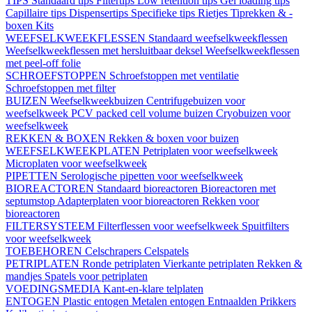
TIPS
Standaard tips
Filtertips
Low retention tips
Gel loading tips
Capillaire tips
Dispensertips
Specifieke tips
Rietjes
Tiprekken & -
boxen
Kits
WEEFSELKWEEKFLESSEN
Standaard weefselkweekflessen
Weefselkweekflessen met hersluitbaar deksel
Weefselkweekflessen
met peel-off folie
SCHROEFSTOPPEN
Schroefstoppen met ventilatie
Schroefstoppen met filter
BUIZEN
Weefselkweekbuizen
Centrifugebuizen voor
weefselkweek
PCV packed cell volume buizen
Cryobuizen voor
weefselkweek
REKKEN & BOXEN
Rekken & boxen voor buizen
WEEFSELKWEEKPLATEN
Petriplaten voor weefselkweek
Microplaten voor weefselkweek
PIPETTEN
Serologische pipetten voor weefselkweek
BIOREACTOREN
Standaard bioreactoren
Bioreactoren met
septumstop
Adapterplaten voor bioreactoren
Rekken voor
bioreactoren
FILTERSYSTEEM
Filterflessen voor weefselkweek
Spuitfilters
voor weefselkweek
TOEBEHOREN
Celschrapers
Celspatels
PETRIPLATEN
Ronde petriplaten
Vierkante petriplaten
Rekken &
mandjes
Spatels voor petriplaten
VOEDINGSMEDIA
Kant-en-klare telplaten
ENTOGEN
Plastic entogen
Metalen entogen
Entnaalden
Prikkers