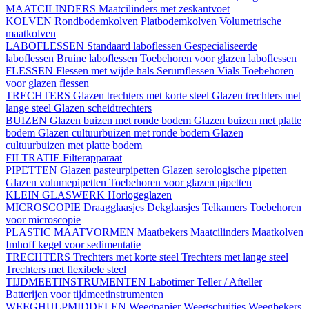
MAATCILINDERS
Maatcilinders met zeskantvoet
KOLVEN
Rondbodemkolven
Platbodemkolven
Volumetrische
maatkolven
LABOFLESSEN
Standaard laboflessen
Gespecialiseerde
laboflessen
Bruine laboflessen
Toebehoren voor glazen laboflessen
FLESSEN
Flessen met wijde hals
Serumflessen
Vials
Toebehoren
voor glazen flessen
TRECHTERS
Glazen trechters met korte steel
Glazen trechters met
lange steel
Glazen scheidtrechters
BUIZEN
Glazen buizen met ronde bodem
Glazen buizen met platte
bodem
Glazen cultuurbuizen met ronde bodem
Glazen
cultuurbuizen met platte bodem
FILTRATIE
Filterapparaat
PIPETTEN
Glazen pasteurpipetten
Glazen serologische pipetten
Glazen volumepipetten
Toebehoren voor glazen pipetten
KLEIN GLASWERK
Horlogeglazen
MICROSCOPIE
Draagglaasjes
Dekglaasjes
Telkamers
Toebehoren
voor microscopie
PLASTIC MAATVORMEN
Maatbekers
Maatcilinders
Maatkolven
Imhoff kegel voor sedimentatie
TRECHTERS
Trechters met korte steel
Trechters met lange steel
Trechters met flexibele steel
TIJDMEETINSTRUMENTEN
Labotimer
Teller / Afteller
Batterijen voor tijdmeetinstrumenten
WEEGHULPMIDDELEN
Weegpapier
Weegschuitjes
Weegbekers