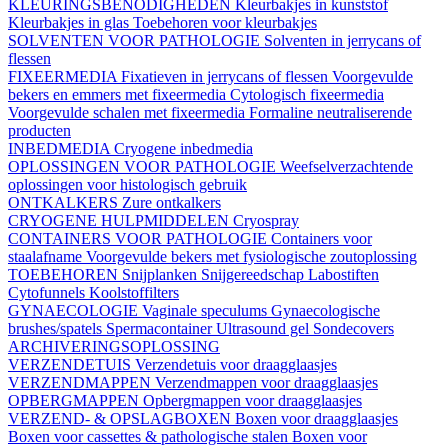
KLEURINGSBENODIGHEDEN
Kleurbakjes in kunststof
Kleurbakjes in glas
Toebehoren voor kleurbakjes
SOLVENTEN VOOR PATHOLOGIE
Solventen in jerrycans of
flessen
FIXEERMEDIA
Fixatieven in jerrycans of flessen
Voorgevulde
bekers en emmers met fixeermedia
Cytologisch fixeermedia
Voorgevulde schalen met fixeermedia
Formaline neutraliserende
producten
INBEDMEDIA
Cryogene inbedmedia
OPLOSSINGEN VOOR PATHOLOGIE
Weefselverzachtende
oplossingen voor histologisch gebruik
ONTKALKERS
Zure ontkalkers
CRYOGENE HULPMIDDELEN
Cryospray
CONTAINERS VOOR PATHOLOGIE
Containers voor
staalafname
Voorgevulde bekers met fysiologische zoutoplossing
TOEBEHOREN
Snijplanken
Snijgereedschap
Labostiften
Cytofunnels
Koolstoffilters
GYNAECOLOGIE
Vaginale speculums
Gynaecologische
brushes/spatels
Spermacontainer
Ultrasound gel
Sondecovers
ARCHIVERINGSOPLOSSING
VERZENDETUIS
Verzendetuis voor draagglaasjes
VERZENDMAPPEN
Verzendmappen voor draagglaasjes
OPBERGMAPPEN
Opbergmappen voor draagglaasjes
VERZEND- & OPSLAGBOXEN
Boxen voor draagglaasjes
Boxen voor cassettes & pathologische stalen
Boxen voor