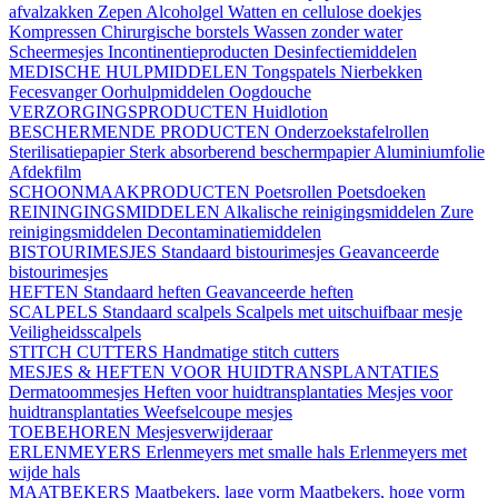
afvalzakken
Zepen
Alcoholgel
Watten en cellulose doekjes
Kompressen
Chirurgische borstels
Wassen zonder water
Scheermesjes
Incontinentieproducten
Desinfectiemiddelen
MEDISCHE HULPMIDDELEN
Tongspatels
Nierbekken
Fecesvanger
Oorhulpmiddelen
Oogdouche
VERZORGINGSPRODUCTEN
Huidlotion
BESCHERMENDE PRODUCTEN
Onderzoekstafelrollen
Sterilisatiepapier
Sterk absorberend beschermpapier
Aluminiumfolie
Afdekfilm
SCHOONMAAKPRODUCTEN
Poetsrollen
Poetsdoeken
REININGINGSMIDDELEN
Alkalische reinigingsmiddelen
Zure
reinigingsmiddelen
Decontaminatiemiddelen
BISTOURIMESJES
Standaard bistourimesjes
Geavanceerde
bistourimesjes
HEFTEN
Standaard heften
Geavanceerde heften
SCALPELS
Standaard scalpels
Scalpels met uitschuifbaar mesje
Veiligheidsscalpels
STITCH CUTTERS
Handmatige stitch cutters
MESJES & HEFTEN VOOR HUIDTRANSPLANTATIES
Dermatoommesjes
Heften voor huidtransplantaties
Mesjes voor
huidtransplantaties
Weefselcoupe mesjes
TOEBEHOREN
Mesjesverwijderaar
ERLENMEYERS
Erlenmeyers met smalle hals
Erlenmeyers met
wijde hals
MAATBEKERS
Maatbekers, lage vorm
Maatbekers, hoge vorm