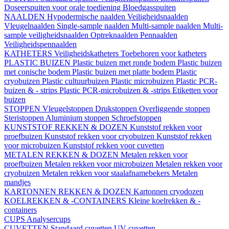
Doseerspuiten voor orale toediening
Bloedgasspuiten
NAALDEN
Hypodermische naalden
Veiligheidsnaalden
Vleugelnaalden
Single-sample naalden
Multi-sample naalden
Multi-
sample veiligheidsnaalden
Optreknaalden
Pennaalden
Veiligheidspennaalden
KATHETERS
Veiligheidskatheters
Toebehoren voor katheters
PLASTIC BUIZEN
Plastic buizen met ronde bodem
Plastic buizen
met conische bodem
Plastic buizen met platte bodem
Plastic
cryobuizen
Plastic cultuurbuizen
Plastic microbuizen
Plastic PCR-
buizen & - strips
Plastic PCR-microbuizen & -strips
Etiketten voor
buizen
STOPPEN
Vleugelstoppen
Drukstoppen
Overliggende stoppen
Steristoppen
Aluminium stoppen
Schroefstoppen
KUNSTSTOF REKKEN & DOZEN
Kunststof rekken voor
proefbuizen
Kunststof rekken voor cryobuizen
Kunststof rekken
voor microbuizen
Kunststof rekken voor cuvetten
METALEN REKKEN & DOZEN
Metalen rekken voor
proefbuizen
Metalen rekken voor microbuizen
Metalen rekken voor
cryobuizen
Metalen rekken voor staalafnamebekers
Metalen
mandjes
KARTONNEN REKKEN & DOZEN
Kartonnen cryodozen
KOELREKKEN & -CONTAINERS
Kleine koelrekken & -
containers
CUPS
Analysercups
CUVETTEN
Standaard cuvetten
UV-cuvetten