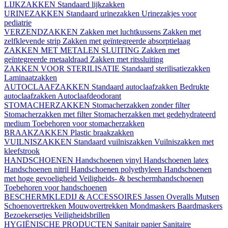
LIJKZAKKEN
Standaard lijkzakken
URINEZAKKEN
Standaard urinezakken
Urinezakjes voor
pediatrie
VERZENDZAKKEN
Zakken met luchtkussens
Zakken met
zelfklevende strip
Zakken met geïntegreerde absorptielaag
ZAKKEN MET METALEN SLUITING
Zakken met
geïntegreerde metaaldraad
Zakken met ritssluiting
ZAKKEN VOOR STERILISATIE
Standaard sterilisatiezakken
Laminaatzakken
AUTOCLAAFZAKKEN
Standaard autoclaafzakken
Bedrukte
autoclaafzakken
Autoclaafdeodorant
STOMACHERZAKKEN
Stomacherzakken zonder filter
Stomacherzakken met filter
Stomacherzakken met gedehydrateerd
medium
Toebehoren voor stomacherzakken
BRAAKZAKKEN
Plastic braakzakken
VUILNISZAKKEN
Standaard vuilniszakken
Vuilniszakken met
kleefstrook
HANDSCHOENEN
Handschoenen vinyl
Handschoenen latex
Handschoenen nitril
Handschoenen polyethyleen
Handschoenen
met hoge gevoeligheid
Veiligheids- & beschermhandschoenen
Toebehoren voor handschoenen
BESCHERMKLEDIJ & ACCESSOIRES
Jassen
Overalls
Mutsen
Schoenovertrekken
Mouwovertrekken
Mondmaskers
Baardmaskers
Bezoekersetjes
Veiligheidsbrillen
HYGIËNISCHE PRODUCTEN
Sanitair papier
Sanitaire