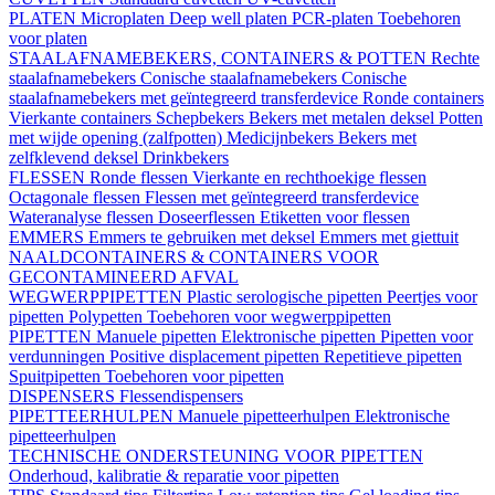
PLATEN
Microplaten
Deep well platen
PCR-platen
Toebehoren
voor platen
STAALAFNAMEBEKERS, CONTAINERS & POTTEN
Rechte
staalafnamebekers
Conische staalafnamebekers
Conische
staalafnamebekers met geïntegreerd transferdevice
Ronde containers
Vierkante containers
Schepbekers
Bekers met metalen deksel
Potten
met wijde opening (zalfpotten)
Medicijnbekers
Bekers met
zelfklevend deksel
Drinkbekers
FLESSEN
Ronde flessen
Vierkante en rechthoekige flessen
Octagonale flessen
Flessen met geïntegreerd transferdevice
Wateranalyse flessen
Doseerflessen
Etiketten voor flessen
EMMERS
Emmers te gebruiken met deksel
Emmers met giettuit
NAALDCONTAINERS & CONTAINERS VOOR
GECONTAMINEERD AFVAL
WEGWERPPIPETTEN
Plastic serologische pipetten
Peertjes voor
pipetten
Polypetten
Toebehoren voor wegwerppipetten
PIPETTEN
Manuele pipetten
Elektronische pipetten
Pipetten voor
verdunningen
Positive displacement pipetten
Repetitieve pipetten
Spuitpipetten
Toebehoren voor pipetten
DISPENSERS
Flessendispensers
PIPETTEERHULPEN
Manuele pipetteerhulpen
Elektronische
pipetteerhulpen
TECHNISCHE ONDERSTEUNING VOOR PIPETTEN
Onderhoud, kalibratie & reparatie voor pipetten