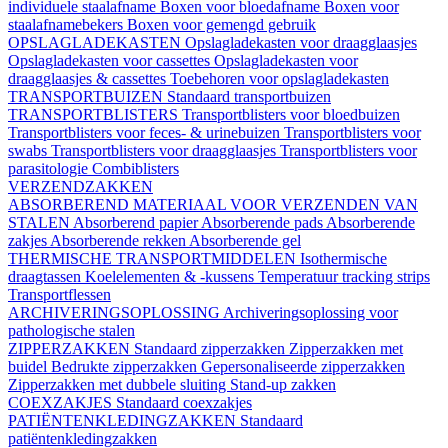
individuele staalafname
Boxen voor bloedafname
Boxen voor
staalafnamebekers
Boxen voor gemengd gebruik
OPSLAGLADEKASTEN
Opslagladekasten voor draagglaasjes
Opslagladekasten voor cassettes
Opslagladekasten voor
draagglaasjes & cassettes
Toebehoren voor opslagladekasten
TRANSPORTBUIZEN
Standaard transportbuizen
TRANSPORTBLISTERS
Transportblisters voor bloedbuizen
Transportblisters voor feces- & urinebuizen
Transportblisters voor
swabs
Transportblisters voor draagglaasjes
Transportblisters voor
parasitologie
Combiblisters
VERZENDZAKKEN
ABSORBEREND MATERIAAL VOOR VERZENDEN VAN
STALEN
Absorberend papier
Absorberende pads
Absorberende
zakjes
Absorberende rekken
Absorberende gel
THERMISCHE TRANSPORTMIDDELEN
Isothermische
draagtassen
Koelelementen & -kussens
Temperatuur tracking strips
Transportflessen
ARCHIVERINGSOPLOSSING
Archiveringsoplossing voor
pathologische stalen
ZIPPERZAKKEN
Standaard zipperzakken
Zipperzakken met
buidel
Bedrukte zipperzakken
Gepersonaliseerde zipperzakken
Zipperzakken met dubbele sluiting
Stand-up zakken
COEXZAKJES
Standaard coexzakjes
PATIËNTENKLEDINGZAKKEN
Standaard
patiëntenkledingzakken