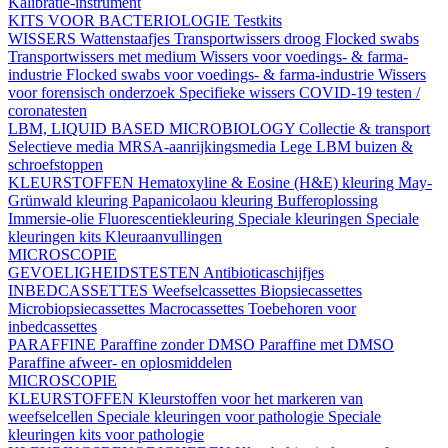
Kalibratie-instrument
KITS VOOR BACTERIOLOGIE
Testkits
WISSERS
Wattenstaafjes
Transportwissers droog
Flocked swabs
Transportwissers met medium
Wissers voor voedings- & farma-
industrie
Flocked swabs voor voedings- & farma-industrie
Wissers
voor forensisch onderzoek
Specifieke wissers
COVID-19 testen /
coronatesten
LBM, LIQUID BASED MICROBIOLOGY
Collectie & transport
Selectieve media
MRSA-aanrijkingsmedia
Lege LBM buizen &
schroefstoppen
KLEURSTOFFEN
Hematoxyline & Eosine (H&E) kleuring
May-
Grünwald kleuring
Papanicolaou kleuring
Bufferoplossing
Immersie-olie
Fluorescentiekleuring
Speciale kleuringen
Speciale
kleuringen kits
Kleuraanvullingen
MICROSCOPIE
GEVOELIGHEIDSTESTEN
Antibioticaschijfjes
INBEDCASSETTES
Weefselcassettes
Biopsiecassettes
Microbiopsiecassettes
Macrocassettes
Toebehoren voor
inbedcassettes
PARAFFINE
Paraffine zonder DMSO
Paraffine met DMSO
Paraffine afweer- en oplosmiddelen
MICROSCOPIE
KLEURSTOFFEN
Kleurstoffen voor het markeren van
weefselcellen
Speciale kleuringen voor pathologie
Speciale
kleuringen kits voor pathologie