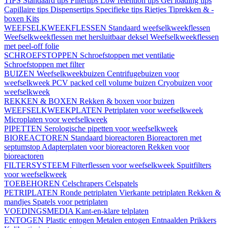
TIPS
Standaard tips
Filtertips
Low retention tips
Gel loading tips
Capillaire tips
Dispensertips
Specifieke tips
Rietjes
Tiprekken & -
boxen
Kits
WEEFSELKWEEKFLESSEN
Standaard weefselkweekflessen
Weefselkweekflessen met hersluitbaar deksel
Weefselkweekflessen
met peel-off folie
SCHROEFSTOPPEN
Schroefstoppen met ventilatie
Schroefstoppen met filter
BUIZEN
Weefselkweekbuizen
Centrifugebuizen voor
weefselkweek
PCV packed cell volume buizen
Cryobuizen voor
weefselkweek
REKKEN & BOXEN
Rekken & boxen voor buizen
WEEFSELKWEEKPLATEN
Petriplaten voor weefselkweek
Microplaten voor weefselkweek
PIPETTEN
Serologische pipetten voor weefselkweek
BIOREACTOREN
Standaard bioreactoren
Bioreactoren met
septumstop
Adapterplaten voor bioreactoren
Rekken voor
bioreactoren
FILTERSYSTEEM
Filterflessen voor weefselkweek
Spuitfilters
voor weefselkweek
TOEBEHOREN
Celschrapers
Celspatels
PETRIPLATEN
Ronde petriplaten
Vierkante petriplaten
Rekken &
mandjes
Spatels voor petriplaten
VOEDINGSMEDIA
Kant-en-klare telplaten
ENTOGEN
Plastic entogen
Metalen entogen
Entnaalden
Prikkers