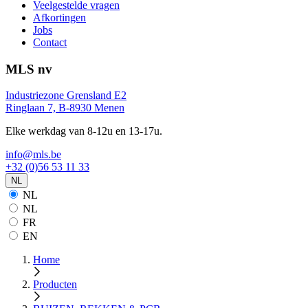
Veelgestelde vragen
Afkortingen
Jobs
Contact
MLS nv
Industriezone Grensland E2
Ringlaan 7, B-8930 Menen
Elke werkdag van 8-12u en 13-17u.
info@mls.be
+32 (0)56 53 11 33
NL
NL
NL
FR
EN
Home
Producten