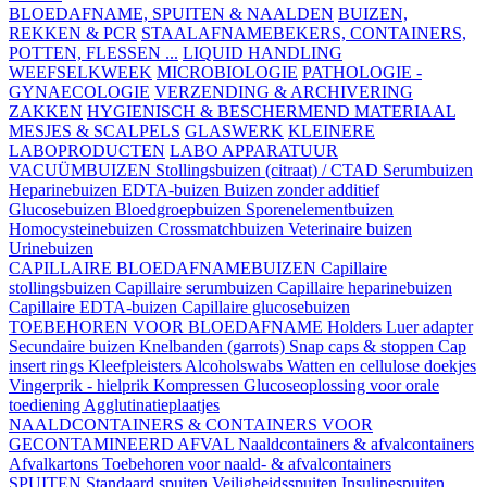
BLOEDAFNAME, SPUITEN & NAALDEN
BUIZEN,
REKKEN & PCR
STAALAFNAMEBEKERS, CONTAINERS,
POTTEN, FLESSEN ...
LIQUID HANDLING
WEEFSELKWEEK
MICROBIOLOGIE
PATHOLOGIE -
GYNAECOLOGIE
VERZENDING & ARCHIVERING
ZAKKEN
HYGIENISCH & BESCHERMEND MATERIAAL
MESJES & SCALPELS
GLASWERK
KLEINERE
LABOPRODUCTEN
LABO APPARATUUR
VACUÜMBUIZEN
Stollingsbuizen (citraat) / CTAD
Serumbuizen
Heparinebuizen
EDTA-buizen
Buizen zonder additief
Glucosebuizen
Bloedgroepbuizen
Sporenelementbuizen
Homocysteinebuizen
Crossmatchbuizen
Veterinaire buizen
Urinebuizen
CAPILLAIRE BLOEDAFNAMEBUIZEN
Capillaire
stollingsbuizen
Capillaire serumbuizen
Capillaire heparinebuizen
Capillaire EDTA-buizen
Capillaire glucosebuizen
TOEBEHOREN VOOR BLOEDAFNAME
Holders
Luer adapter
Secundaire buizen
Knelbanden (garrots)
Snap caps & stoppen
Cap
insert rings
Kleefpleisters
Alcoholswabs
Watten en cellulose doekjes
Vingerprik - hielprik
Kompressen
Glucoseoplossing voor orale
toediening
Agglutinatieplaatjes
NAALDCONTAINERS & CONTAINERS VOOR
GECONTAMINEERD AFVAL
Naaldcontainers & afvalcontainers
Afvalkartons
Toebehoren voor naald- & afvalcontainers
SPUITEN
Standaard spuiten
Veiligheidsspuiten
Insulinespuiten