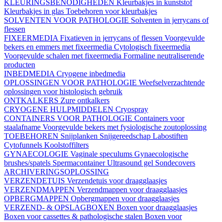
KLEURINGSBENODIGHEDEN
Kleurbakjes in kunststof
Kleurbakjes in glas
Toebehoren voor kleurbakjes
SOLVENTEN VOOR PATHOLOGIE
Solventen in jerrycans of
flessen
FIXEERMEDIA
Fixatieven in jerrycans of flessen
Voorgevulde
bekers en emmers met fixeermedia
Cytologisch fixeermedia
Voorgevulde schalen met fixeermedia
Formaline neutraliserende
producten
INBEDMEDIA
Cryogene inbedmedia
OPLOSSINGEN VOOR PATHOLOGIE
Weefselverzachtende
oplossingen voor histologisch gebruik
ONTKALKERS
Zure ontkalkers
CRYOGENE HULPMIDDELEN
Cryospray
CONTAINERS VOOR PATHOLOGIE
Containers voor
staalafname
Voorgevulde bekers met fysiologische zoutoplossing
TOEBEHOREN
Snijplanken
Snijgereedschap
Labostiften
Cytofunnels
Koolstoffilters
GYNAECOLOGIE
Vaginale speculums
Gynaecologische
brushes/spatels
Spermacontainer
Ultrasound gel
Sondecovers
ARCHIVERINGSOPLOSSING
VERZENDETUIS
Verzendetuis voor draagglaasjes
VERZENDMAPPEN
Verzendmappen voor draagglaasjes
OPBERGMAPPEN
Opbergmappen voor draagglaasjes
VERZEND- & OPSLAGBOXEN
Boxen voor draagglaasjes
Boxen voor cassettes & pathologische stalen
Boxen voor