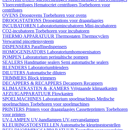
Vloercentrifuges
Hematocriet centrifuges
Toebehoren voor
centrifuges
OVENS
Droogovens
Toebehoren voor ovens
DROOGSTATIONS
Droogstations voor draagglaasjes
INCUBATOREN
Laboratoriumincubatoren
Mini-incubatoren
CO2-incubatoren
Toebehoren voor incubatoren
THERMO APPARATUUR
Thermostaten
Thermocyclers
Verwarmd pincettensysteem
DISPENSERS
Paraffinedispensers
HOMOGENISATORS
Laboratoriumhomogenisators
POMPEN
Laboratorium peristaltische pompen
SEALERS
Handmatige sealers
Semi automatische sealers
BLENDERS
Laboratoriumblenders
DILUTERS
Automatische diluters
TRIMMERS
Block trimmers
DECAPPERS & RECAPPERS
Decappers
Recappers
KLIMAATKASTEN & -KAMERS
Vrijstaande klimaatkasten
AFZUIGAPPARATUUR
Flowkasten
SPOELMACHINES
Laboratorium spoelmachines
Medische
spoelmachines
Toebehoren voor spoelmachines
PRINTERS
Printers voor draagglaasjes
Cassetteprinters
Toebehoren
voor printers
UV-LAMPEN
UV-handlampen
UV-vervanglampen
KLEURINGSTOESTELLEN
Automatische kleuringstoestellen