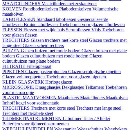
MAATCILINDERS
Maatcilinders met zeskantvoet
KOLVEN
Rondbodemkolven
Platbodemkolven
Volumetrische
maatkolven
LABOFLESSEN
Standaard laboflessen
Gespecialiseerde
laboflessen
Bruine laboflessen
Toebehoren voor glazen laboflessen
FLESSEN
Flessen met wijde hals
Serumflessen
Vials
Toebehoren
voor glazen flessen
TRECHTERS
Glazen trechters met korte steel
Glazen trechters met
lange steel
Glazen scheidtrechters
BUIZEN
Glazen buizen met ronde bodem
Glazen buizen met platte
bodem
Glazen cultuurbuizen met ronde bodem
Glazen
cultuurbuizen met platte bodem
FILTRATIE
Filterapparaat
PIPETTEN
Glazen pasteurpipetten
Glazen serologische pipetten
Glazen volumepipetten
Toebehoren voor glazen pipetten
KLEIN GLASWERK
Horlogeglazen
MICROSCOPIE
Draagglaasjes
Dekglaasjes
Telkamers
Toebehoren
voor microscopie
PLASTIC MAATVORMEN
Maatbekers
Maatcilinders
Maatkolven
Imhoff kegel voor sedimentatie
TRECHTERS
Trechters met korte steel
Trechters met lange steel
Trechters met flexibele steel
TIJDMEETINSTRUMENTEN
Labotimer
Teller / Afteller
Batterijen voor tijdmeetinstrumenten
WEEGHULPMIDDELEN
Weegpapier
Weegschuitjes
Weegbekers