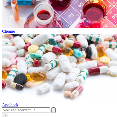
Chemie
Apotheek
×