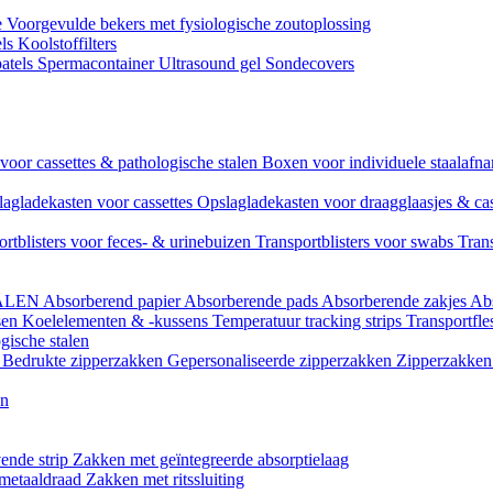
e
Voorgevulde bekers met fysiologische zoutoplossing
els
Koolstoffilters
atels
Spermacontainer
Ultrasound gel
Sondecovers
voor cassettes & pathologische stalen
Boxen voor individuele staalaf
agladekasten voor cassettes
Opslagladekasten voor draagglaasjes & ca
ortblisters voor feces- & urinebuizen
Transportblisters voor swabs
Trans
ALEN
Absorberend papier
Absorberende pads
Absorberende zakjes
Ab
sen
Koelelementen & -kussens
Temperatuur tracking strips
Transportfle
gische stalen
l
Bedrukte zipperzakken
Gepersonaliseerde zipperzakken
Zipperzakken 
en
ende strip
Zakken met geïntegreerde absorptielaag
 metaaldraad
Zakken met ritssluiting