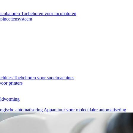
ncubatoren
Toebehoren voor incubatoren
pincettensysteem
achines
Toebehoren voor spoelmachines
oor printers
eeldvorming
logische automatisering
Apparatuur voor moleculaire automatisering