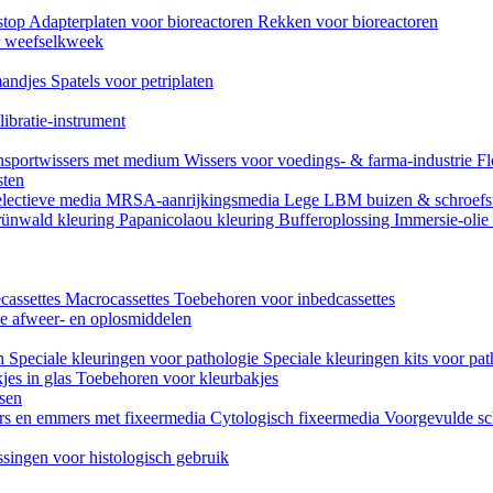
stop
Adapterplaten voor bioreactoren
Rekken voor bioreactoren
or weefselkweek
andjes
Spatels voor petriplaten
ibratie-instrument
nsportwissers met medium
Wissers voor voedings- & farma-industrie
Fl
sten
lectieve media
MRSA-aanrijkingsmedia
Lege LBM buizen & schroefs
ünwald kleuring
Papanicolaou kleuring
Bufferoplossing
Immersie-olie
cassettes
Macrocassettes
Toebehoren voor inbedcassettes
ne afweer- en oplosmiddelen
en
Speciale kleuringen voor pathologie
Speciale kleuringen kits voor pat
jes in glas
Toebehoren voor kleurbakjes
ssen
rs en emmers met fixeermedia
Cytologisch fixeermedia
Voorgevulde sc
singen voor histologisch gebruik