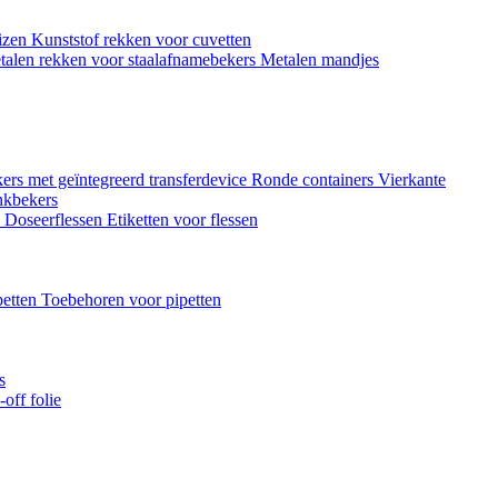
uizen
Kunststof rekken voor cuvetten
talen rekken voor staalafnamebekers
Metalen mandjes
ers met geïntegreerd transferdevice
Ronde containers
Vierkante
nkbekers
n
Doseerflessen
Etiketten voor flessen
petten
Toebehoren voor pipetten
s
off folie