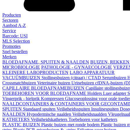
Producten
Sectoren
Aanbod A-Z
Service
Barcode: USI
MLS Selection
Promoties
Snel bestellen
Merken
BLOEDAFNAME, SPUITEN & NAALDEN
BUIZEN, REKKEN
MICROBIOLOGIE
PATHOLOGIE - GYNAECOLOGIE
VERZE
KLEINERE LABOPRODUCTEN
LABO APPARATUUR
VACUÜMBUIZEN
Stollingsbuizen (citraat) / CTAD
Serumbuizen
H
Crossmatchbuizen
Veterinaire buizen
Urinebuizen
cfDNA-buizen (DN
CAPILLAIRE BLOEDAFNAMEBUIZEN
Capillaire stollingsbuiz
TOEBEHOREN VOOR BLOEDAFNAME
Holders
Luer adapter
S
Vingerprik - hielprik
Kompressen
Glucoseoplossing voor orale toedi
NAALDCONTAINERS & CONTAINERS VOOR GECONTAMI
SPUITEN
Standaard spuiten
Veiligheidsspuiten
Insulinespuiten
Dosee
NAALDEN
Hypodermische naalden
Veiligheidsnaalden
Vleugelnaa
KATHETERS
Veiligheidskatheters
Toebehoren voor katheters
PLASTIC BUIZEN
Plastic buizen met ronde bodem
Plastic buizen
strips
Plastic PCR-microbuizen & -strips
Etiketten voor buizen