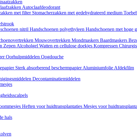
naatzakken
claafzakken
Autoclaafdeodorant
akken met filter
Stomacherzakken met gedehydrateerd medium
Toebeh
fstrook
schoenen nitril
Handschoenen polyethyleen
Handschoenen met hoge g
choenovertrekken
Mouwovertrekken
Mondmaskers
Baardmaskers
Bezo
en
Zepen
Alcoholgel
Watten en cellulose doekjes
Kompressen
Chirurgis
ger
Oorhulpmiddelen
Oogdouche
tiepapier
Sterk absorberend beschermpapier
Aluminiumfolie
Afdekfilm
inigingsmiddelen
Decontaminatiemiddelen
mesjes
igheidsscalpels
oommesjes
Heften voor huidtransplantaties
Mesjes voor huidtransplant
e hals
kolven