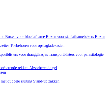
name
Boxen voor bloedafname
Boxen voor staalafnamebekers
Boxen
ssettes
Toebehoren voor opslagladekasten
portblisters voor draagglaasjes
Transportblisters voor parasitologie
sorberende rekken
Absorberende gel
ssen
met dubbele sluiting
Stand-up zakken