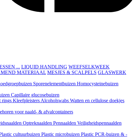
SEN ...
LIQUID HANDLING
WEEFSELKWEEK
RMEND MATERIAAL
MESJES & SCALPELS
GLASWERK
loedgroepbuizen
Sporenelementbuizen
Homocysteinebuizen
uizen
Capillaire glucosebuizen
t rings
Kleefpleisters
Alcoholswabs
Watten en cellulose doekjes
ehoren voor naald- & afvalcontainers
eidsnaalden
Optreknaalden
Pennaalden
Veiligheidspennaalden
Plastic cultuurbuizen
Plastic microbuizen
Plastic PCR-buizen & -