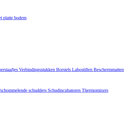
t platte bodem
erstaafjes
Verbindingsstukken
Borstels
Labostiften
Beschermmatten
/schommelende schudders
Schudincubatoren
Thermomixers