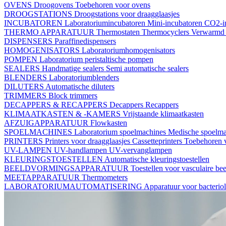
OVENS
Droogovens
Toebehoren voor ovens
DROOGSTATIONS
Droogstations voor draagglaasjes
INCUBATOREN
Laboratoriumincubatoren
Mini-incubatoren
CO2-i
THERMO APPARATUUR
Thermostaten
Thermocyclers
Verwarmd 
DISPENSERS
Paraffinedispensers
HOMOGENISATORS
Laboratoriumhomogenisators
POMPEN
Laboratorium peristaltische pompen
SEALERS
Handmatige sealers
Semi automatische sealers
BLENDERS
Laboratoriumblenders
DILUTERS
Automatische diluters
TRIMMERS
Block trimmers
DECAPPERS & RECAPPERS
Decappers
Recappers
KLIMAATKASTEN & -KAMERS
Vrijstaande klimaatkasten
AFZUIGAPPARATUUR
Flowkasten
SPOELMACHINES
Laboratorium spoelmachines
Medische spoelm
PRINTERS
Printers voor draagglaasjes
Cassetteprinters
Toebehoren v
UV-LAMPEN
UV-handlampen
UV-vervanglampen
KLEURINGSTOESTELLEN
Automatische kleuringstoestellen
BEELDVORMINGSAPPARATUUR
Toestellen voor vasculaire b
MEETAPPARATUUR
Thermometers
LABORATORIUMAUTOMATISERING
Apparatuur voor bacterio