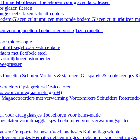
n
Bruine laboflessen
Toebehoren voor glazen laboflessen
r glazen flessen
ange steel
Glazen scheidtrechters
 bodem
Glazen cultuurbuizen met ronde bodem
Glazen cultuurbuizen me
zen volumepipetten
Toebehoren voor glazen pipetten
oor microscopie
Imhoff kegel voor sedimentatie
hters met flexibele steel
 voor tijdmeetinstrumenten
Weegflessen
es
Pincetten
Scharen
Mortiers & stampers
Glasparels & kooksteentjes
Ro
verdelers
Opslagrekjes
Desiccatoren
ips voor zuurtegraadmeting (pH)
g
Magneetroerders met verwarming
Vortexmixers
Schudders
Roterende
n voor draagglaasjes
Toebehoren voor bains-marie
gsplaten voor draagglaasjes
Toebehoren voor verwarmingsplaten
lansen
Compacte balansen
Vochtanalysers
Kalibratiegewichten
Vloercentrifuges
Hematocriet centrifuges
Toebehoren voor centrifuges