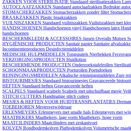
ZAKKEN VOOR STERILISATIE
Standaard sterilisatiezakken
Lami
AUTOCLAAFZAKKEN
Standaard autoclaafzakken
Bedrukte auto
STOMACHERZAKKEN
Stomacherzakken zonder filter
Stomacherz
BRAAKZAKKEN
Plastic braakzakken
VUILNISZAKKEN
Standaard vuilniszakken
Vuilniszakken met klee
HANDSCHOENEN
Handschoenen vinyl
Handschoenen latex
Hand
handschoenen
BESCHERMKLEDIJ & ACCESSOIRES
Jassen
Overalls
Mutsen
S
HYGIËNISCHE PRODUCTEN
Sanitair papier
Sanitaire afvalzakk
Incontinentieproducten
Desinfectiemiddelen
MEDISCHE HULPMIDDELEN
Tongspatels
Nierbekken
Fecesvan
VERZORGINGSPRODUCTEN
Huidlotion
BESCHERMENDE PRODUCTEN
Onderzoekstafelrollen
Sterilisa
SCHOONMAAKPRODUCTEN
Poetsrollen
Poetsdoeken
REININGINGSMIDDELEN
Alkalische reinigingsmiddelen
Zure re
BISTOURIMESJES
Standaard bistourimesjes
Geavanceerde bistouri
HEFTEN
Standaard heften
Geavanceerde heften
SCALPELS
Standaard scalpels
Scalpels met uitschuifbaar mesje
Veil
STITCH CUTTERS
Handmatige stitch cutters
MESJES & HEFTEN VOOR HUIDTRANSPLANTATIES
Dermat
TOEBEHOREN
Mesjesverwijderaar
ERLENMEYERS
Erlenmeyers met smalle hals
Erlenmeyers met wijd
MAATBEKERS
Maatbekers, lage vorm
Maatbekers, hoge vorm
MAATCILINDERS
Maatcilinders met zeskantvoet
KOLVEN
Rondbodemkolven
Platbodemkolven
Volumetrische maat