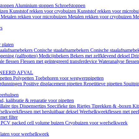
istoppen
Aluminium stoppen
Schroefstoppen
uizen
Kunststof rekken voor cryobuizen
Kunststof rekken voor microb
n
Metalen rekken voor microbuizen
Metalen rekken voor cryobuizen
Me
rs
 platen
taalafnamebekers
Conische staalafnamebekers
Conische staalafnamebek
opening (zalfpotten)
Medicijnbekers
Bekers met zelfklevend deksel
Dri
le flessen
Flessen met geïntegreerd transferdevice
Wateranalyse flesse
NEERD AFVAL
ipetten
Polypetten
Toebehoren voor wegwerppipetten
erdunningen
Positive displacement pipetten
Repetitieve pipetten
Spuitpi
teerhulpen
, kalibratie & reparatie voor pipetten
llaire tips
Dispensertips
Specifieke tips
Rietjes
Tiprekken & -boxen
Kit
selkweekflessen met hersluitbaar deksel
Weefselkweekflessen met peel-
met filter
k
PCV packed cell volume buizen
Cryobuizen voor weefselkweek
laten voor weefselkweek