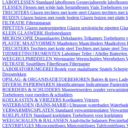
LABOFLESSEN
Standaard laboflessen
Gespecialiseerde laboflesse
FLESSEN
Flessen met wijde hals
Serumflessen
Vials
Toebehoren voo
TRECHTERS
Glazen trechters met korte steel
Glazen trechters met l
BUIZEN
Glazen buizen met ronde bodem
Glazen buizen met platte
FILTRATIE
Filterapparaat
PIPETTEN
Glazen pasteurpipetten
Glazen serologische pipetten
Gla
KLEIN GLASWERK
Horlogeglazen
MICROSCOPIE
Draagglaasjes
Dekglaasjes
Telkamers
Toebehoren v
PLASTIC MAATVORMEN
Maatbekers
Maatcilinders
Maatkolven
TRECHTERS
Trechters met korte steel
Trechters met lange steel
Trec
TIJDMEETINSTRUMENTEN
Labotimer
Teller / Afteller
Batterijen
WEEGHULPMIDDELEN
Weegpapier
Weegschuitjes
Weegbekers
FILTRATIE
Spuitfilters
Filterflessen
Filterpapier
LABORATORIUMGEREI
Bestek voor staalafname
Spatels
Schepj
Droogrekken
OPSLAG- & ORGANISATIETOEBEHOREN
Bakjes & trays
Lade
DIVERSE PAPIERWAREN
Identificatietape
Indicatietape
Papierstr
ROERDERS & SCHUDDERS
Magneetroerders zonder verwarmin
Toebehoren voor roerders & schudders
KOELKASTEN & VRIEZERS
Koelkasten
Vriezers
WATERBADEN (BAINS-MARIE)
Ultrasone waterbaden
Waterbade
VERWARMINGSPLATEN
Standaard verwarmingsplaten
Verwarmin
KOELPLATEN
Standaard koelplaten
Toebehoren voor koelplaten
WEEGSCHALEN & BALANSEN
Analytische balansen
Precisieba
CENTRIFUGES
Microcentrifuges
Minicentrifuges
Tafelcentrifuges