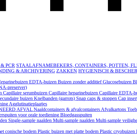
 & PCR
STAALAFNAMEBEKERS, CONTAINERS, POTTEN, FLES
NDING & ARCHIVERING
ZAKKEN
HYGIENISCH & BESCHE
eparinebuizen
EDTA-buizen
Buizen zonder additief
Glucosebuizen
B
A-preserver)
en
Capillaire serumbuizen
Capillaire heparinebuizen
Capillaire EDTA-b
ecundaire buizen
Knelbanden (garrots)
Snap caps & stoppen
Cap inser
ening
Agglutinatieplaatjes
NEERD AFVAL
Naaldcontainers & afvalcontainers
Afvalkartons
Toeb
rspuiten voor orale toediening
Bloedgasspuiten
lden
Single-sample naalden
Multi-sample naalden
Multi-sample veiligh
 met conische bodem
Plastic buizen met platte bodem
Plastic cryobuizen