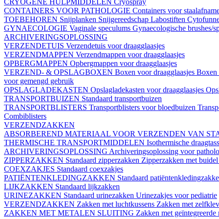
CRYOGENE HULPMIDDELEN
Cryospray
CONTAINERS VOOR PATHOLOGIE
Containers voor staalafnam
TOEBEHOREN
Snijplanken
Snijgereedschap
Labostiften
Cytofunn
GYNAECOLOGIE
Vaginale speculums
Gynaecologische brushes/sp
ARCHIVERINGSOPLOSSING
VERZENDETUIS
Verzendetuis voor draagglaasjes
VERZENDMAPPEN
Verzendmappen voor draagglaasjes
OPBERGMAPPEN
Opbergmappen voor draagglaasjes
VERZEND- & OPSLAGBOXEN
Boxen voor draagglaasjes
Boxen 
voor gemengd gebruik
OPSLAGLADEKASTEN
Opslagladekasten voor draagglaasjes
Opsl
TRANSPORTBUIZEN
Standaard transportbuizen
TRANSPORTBLISTERS
Transportblisters voor bloedbuizen
Transp
Combiblisters
VERZENDZAKKEN
ABSORBEREND MATERIAAL VOOR VERZENDEN VAN ST
THERMISCHE TRANSPORTMIDDELEN
Isothermische draagtas
ARCHIVERINGSOPLOSSING
Archiveringsoplossing voor patholo
ZIPPERZAKKEN
Standaard zipperzakken
Zipperzakken met buide
COEXZAKJES
Standaard coexzakjes
PATIËNTENKLEDINGZAKKEN
Standaard patiëntenkledingzakk
LIJKZAKKEN
Standaard lijkzakken
URINEZAKKEN
Standaard urinezakken
Urinezakjes voor pediatrie
VERZENDZAKKEN
Zakken met luchtkussens
Zakken met zelfklev
ZAKKEN MET METALEN SLUITING
Zakken met geïntegreerde