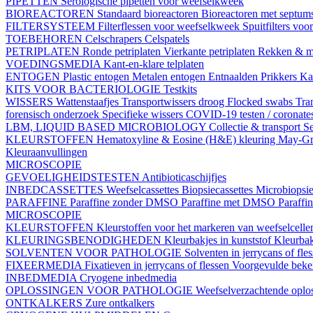
PIPETTEN
Serologische pipetten voor weefselkweek
BIOREACTOREN
Standaard bioreactoren
Bioreactoren met septum
FILTERSYSTEEM
Filterflessen voor weefselkweek
Spuitfilters vo
TOEBEHOREN
Celschrapers
Celspatels
PETRIPLATEN
Ronde petriplaten
Vierkante petriplaten
Rekken & m
VOEDINGSMEDIA
Kant-en-klare telplaten
ENTOGEN
Plastic entogen
Metalen entogen
Entnaalden
Prikkers
Kal
KITS VOOR BACTERIOLOGIE
Testkits
WISSERS
Wattenstaafjes
Transportwissers droog
Flocked swabs
Tra
forensisch onderzoek
Specifieke wissers
COVID-19 testen / coronate
LBM, LIQUID BASED MICROBIOLOGY
Collectie & transport
Se
KLEURSTOFFEN
Hematoxyline & Eosine (H&E) kleuring
May-Gr
Kleuraanvullingen
MICROSCOPIE
GEVOELIGHEIDSTESTEN
Antibioticaschijfjes
INBEDCASSETTES
Weefselcassettes
Biopsiecassettes
Microbiopsie
PARAFFINE
Paraffine zonder DMSO
Paraffine met DMSO
Paraffi
MICROSCOPIE
KLEURSTOFFEN
Kleurstoffen voor het markeren van weefselcell
KLEURINGSBENODIGHEDEN
Kleurbakjes in kunststof
Kleurbak
SOLVENTEN VOOR PATHOLOGIE
Solventen in jerrycans of fle
FIXEERMEDIA
Fixatieven in jerrycans of flessen
Voorgevulde beke
INBEDMEDIA
Cryogene inbedmedia
OPLOSSINGEN VOOR PATHOLOGIE
Weefselverzachtende oplos
ONTKALKERS
Zure ontkalkers