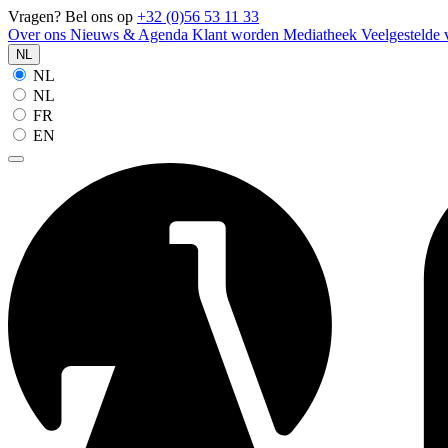
Vragen? Bel ons op
+32 (0)56 53 11 33
Over ons
Nieuws & Agenda
Klant worden
Mediatheek
Veelgestelde
NL
NL
NL
FR
EN