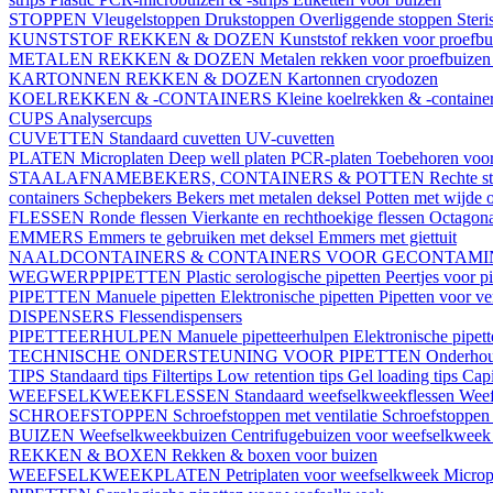
STOPPEN
Vleugelstoppen
Drukstoppen
Overliggende stoppen
Ster
KUNSTSTOF REKKEN & DOZEN
Kunststof rekken voor proefb
METALEN REKKEN & DOZEN
Metalen rekken voor proefbuize
KARTONNEN REKKEN & DOZEN
Kartonnen cryodozen
KOELREKKEN & -CONTAINERS
Kleine koelrekken & -containe
CUPS
Analysercups
CUVETTEN
Standaard cuvetten
UV-cuvetten
PLATEN
Microplaten
Deep well platen
PCR-platen
Toebehoren voor
STAALAFNAMEBEKERS, CONTAINERS & POTTEN
Rechte s
containers
Schepbekers
Bekers met metalen deksel
Potten met wijde 
FLESSEN
Ronde flessen
Vierkante en rechthoekige flessen
Octagona
EMMERS
Emmers te gebruiken met deksel
Emmers met giettuit
NAALDCONTAINERS & CONTAINERS VOOR GECONTAMI
WEGWERPPIPETTEN
Plastic serologische pipetten
Peertjes voor p
PIPETTEN
Manuele pipetten
Elektronische pipetten
Pipetten voor v
DISPENSERS
Flessendispensers
PIPETTEERHULPEN
Manuele pipetteerhulpen
Elektronische pipet
TECHNISCHE ONDERSTEUNING VOOR PIPETTEN
Onderhoud
TIPS
Standaard tips
Filtertips
Low retention tips
Gel loading tips
Capi
WEEFSELKWEEKFLESSEN
Standaard weefselkweekflessen
Weef
SCHROEFSTOPPEN
Schroefstoppen met ventilatie
Schroefstoppen 
BUIZEN
Weefselkweekbuizen
Centrifugebuizen voor weefselkwee
REKKEN & BOXEN
Rekken & boxen voor buizen
WEEFSELKWEEKPLATEN
Petriplaten voor weefselkweek
Microp