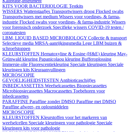
Kalibratie-instrument
KITS VOOR BACTERIOLOGIE
Testkits
WISSERS
Wattenstaafjes
Transportwissers droog
Flocked swabs
Transportwissers met medium
Wissers voor voedings- & farma-
industrie
Flocked swabs voor voedings- & farma-industrie
Wissers
voor forensisch onderzoek
Specifieke wissers
COVID-19 testen /
coronatesten
LBM, LIQUID BASED MICROBIOLOGY
Collectie & transport
Selectieve media
MRSA-aanrijkingsmedia
Lege LBM buizen &
schroefstoppen
KLEURSTOFFEN
Hematoxyline & Eosine (H&E) kleuring
May-
Grünwald kleuring
Papanicolaou kleuring
Bufferoplossing
Immersie-olie
Fluorescentiekleuring
Speciale kleuringen
Speciale
kleuringen kits
Kleuraanvullingen
MICROSCOPIE
GEVOELIGHEIDSTESTEN
Antibioticaschijfjes
INBEDCASSETTES
Weefselcassettes
Biopsiecassettes
Microbiopsiecassettes
Macrocassettes
Toebehoren voor
inbedcassettes
PARAFFINE
Paraffine zonder DMSO
Paraffine met DMSO
Paraffine afweer- en oplosmiddelen
MICROSCOPIE
KLEURSTOFFEN
Kleurstoffen voor het markeren van
weefselcellen
Speciale kleuringen voor pathologie
Speciale
kleuringen kits voor pathologie