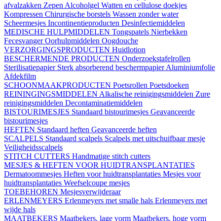
afvalzakken
Zepen
Alcoholgel
Watten en cellulose doekjes
Kompressen
Chirurgische borstels
Wassen zonder water
Scheermesjes
Incontinentieproducten
Desinfectiemiddelen
MEDISCHE HULPMIDDELEN
Tongspatels
Nierbekken
Fecesvanger
Oorhulpmiddelen
Oogdouche
VERZORGINGSPRODUCTEN
Huidlotion
BESCHERMENDE PRODUCTEN
Onderzoekstafelrollen
Sterilisatiepapier
Sterk absorberend beschermpapier
Aluminiumfolie
Afdekfilm
SCHOONMAAKPRODUCTEN
Poetsrollen
Poetsdoeken
REININGINGSMIDDELEN
Alkalische reinigingsmiddelen
Zure
reinigingsmiddelen
Decontaminatiemiddelen
BISTOURIMESJES
Standaard bistourimesjes
Geavanceerde
bistourimesjes
HEFTEN
Standaard heften
Geavanceerde heften
SCALPELS
Standaard scalpels
Scalpels met uitschuifbaar mesje
Veiligheidsscalpels
STITCH CUTTERS
Handmatige stitch cutters
MESJES & HEFTEN VOOR HUIDTRANSPLANTATIES
Dermatoommesjes
Heften voor huidtransplantaties
Mesjes voor
huidtransplantaties
Weefselcoupe mesjes
TOEBEHOREN
Mesjesverwijderaar
ERLENMEYERS
Erlenmeyers met smalle hals
Erlenmeyers met
wijde hals
MAATBEKERS
Maatbekers, lage vorm
Maatbekers, hoge vorm