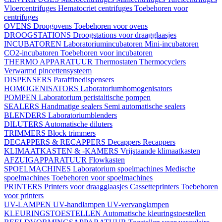
Vloercentrifuges
Hematocriet centrifuges
Toebehoren voor
centrifuges
OVENS
Droogovens
Toebehoren voor ovens
DROOGSTATIONS
Droogstations voor draagglaasjes
INCUBATOREN
Laboratoriumincubatoren
Mini-incubatoren
CO2-incubatoren
Toebehoren voor incubatoren
THERMO APPARATUUR
Thermostaten
Thermocyclers
Verwarmd pincettensysteem
DISPENSERS
Paraffinedispensers
HOMOGENISATORS
Laboratoriumhomogenisators
POMPEN
Laboratorium peristaltische pompen
SEALERS
Handmatige sealers
Semi automatische sealers
BLENDERS
Laboratoriumblenders
DILUTERS
Automatische diluters
TRIMMERS
Block trimmers
DECAPPERS & RECAPPERS
Decappers
Recappers
KLIMAATKASTEN & -KAMERS
Vrijstaande klimaatkasten
AFZUIGAPPARATUUR
Flowkasten
SPOELMACHINES
Laboratorium spoelmachines
Medische
spoelmachines
Toebehoren voor spoelmachines
PRINTERS
Printers voor draagglaasjes
Cassetteprinters
Toebehoren
voor printers
UV-LAMPEN
UV-handlampen
UV-vervanglampen
KLEURINGSTOESTELLEN
Automatische kleuringstoestellen