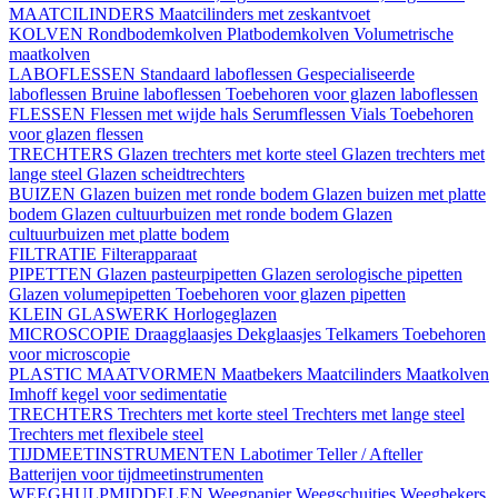
MAATCILINDERS
Maatcilinders met zeskantvoet
KOLVEN
Rondbodemkolven
Platbodemkolven
Volumetrische
maatkolven
LABOFLESSEN
Standaard laboflessen
Gespecialiseerde
laboflessen
Bruine laboflessen
Toebehoren voor glazen laboflessen
FLESSEN
Flessen met wijde hals
Serumflessen
Vials
Toebehoren
voor glazen flessen
TRECHTERS
Glazen trechters met korte steel
Glazen trechters met
lange steel
Glazen scheidtrechters
BUIZEN
Glazen buizen met ronde bodem
Glazen buizen met platte
bodem
Glazen cultuurbuizen met ronde bodem
Glazen
cultuurbuizen met platte bodem
FILTRATIE
Filterapparaat
PIPETTEN
Glazen pasteurpipetten
Glazen serologische pipetten
Glazen volumepipetten
Toebehoren voor glazen pipetten
KLEIN GLASWERK
Horlogeglazen
MICROSCOPIE
Draagglaasjes
Dekglaasjes
Telkamers
Toebehoren
voor microscopie
PLASTIC MAATVORMEN
Maatbekers
Maatcilinders
Maatkolven
Imhoff kegel voor sedimentatie
TRECHTERS
Trechters met korte steel
Trechters met lange steel
Trechters met flexibele steel
TIJDMEETINSTRUMENTEN
Labotimer
Teller / Afteller
Batterijen voor tijdmeetinstrumenten
WEEGHULPMIDDELEN
Weegpapier
Weegschuitjes
Weegbekers