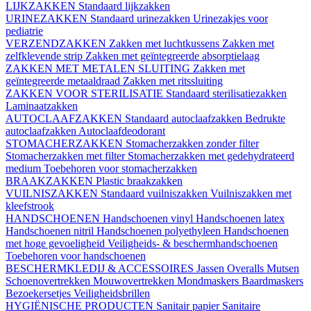
LIJKZAKKEN
Standaard lijkzakken
URINEZAKKEN
Standaard urinezakken
Urinezakjes voor
pediatrie
VERZENDZAKKEN
Zakken met luchtkussens
Zakken met
zelfklevende strip
Zakken met geïntegreerde absorptielaag
ZAKKEN MET METALEN SLUITING
Zakken met
geïntegreerde metaaldraad
Zakken met ritssluiting
ZAKKEN VOOR STERILISATIE
Standaard sterilisatiezakken
Laminaatzakken
AUTOCLAAFZAKKEN
Standaard autoclaafzakken
Bedrukte
autoclaafzakken
Autoclaafdeodorant
STOMACHERZAKKEN
Stomacherzakken zonder filter
Stomacherzakken met filter
Stomacherzakken met gedehydrateerd
medium
Toebehoren voor stomacherzakken
BRAAKZAKKEN
Plastic braakzakken
VUILNISZAKKEN
Standaard vuilniszakken
Vuilniszakken met
kleefstrook
HANDSCHOENEN
Handschoenen vinyl
Handschoenen latex
Handschoenen nitril
Handschoenen polyethyleen
Handschoenen
met hoge gevoeligheid
Veiligheids- & beschermhandschoenen
Toebehoren voor handschoenen
BESCHERMKLEDIJ & ACCESSOIRES
Jassen
Overalls
Mutsen
Schoenovertrekken
Mouwovertrekken
Mondmaskers
Baardmaskers
Bezoekersetjes
Veiligheidsbrillen
HYGIËNISCHE PRODUCTEN
Sanitair papier
Sanitaire