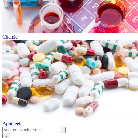
Chemie
Apotheek
×