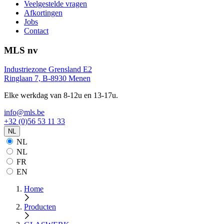
Veelgestelde vragen
Afkortingen
Jobs
Contact
MLS nv
Industriezone Grensland E2
Ringlaan 7, B-8930 Menen
Elke werkdag van 8-12u en 13-17u.
info@mls.be
+32 (0)56 53 11 33
NL
NL
NL
FR
EN
Home
Producten