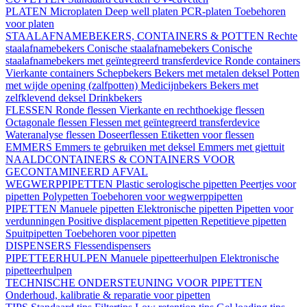
PLATEN
Microplaten
Deep well platen
PCR-platen
Toebehoren
voor platen
STAALAFNAMEBEKERS, CONTAINERS & POTTEN
Rechte
staalafnamebekers
Conische staalafnamebekers
Conische
staalafnamebekers met geïntegreerd transferdevice
Ronde containers
Vierkante containers
Schepbekers
Bekers met metalen deksel
Potten
met wijde opening (zalfpotten)
Medicijnbekers
Bekers met
zelfklevend deksel
Drinkbekers
FLESSEN
Ronde flessen
Vierkante en rechthoekige flessen
Octagonale flessen
Flessen met geïntegreerd transferdevice
Wateranalyse flessen
Doseerflessen
Etiketten voor flessen
EMMERS
Emmers te gebruiken met deksel
Emmers met giettuit
NAALDCONTAINERS & CONTAINERS VOOR
GECONTAMINEERD AFVAL
WEGWERPPIPETTEN
Plastic serologische pipetten
Peertjes voor
pipetten
Polypetten
Toebehoren voor wegwerppipetten
PIPETTEN
Manuele pipetten
Elektronische pipetten
Pipetten voor
verdunningen
Positive displacement pipetten
Repetitieve pipetten
Spuitpipetten
Toebehoren voor pipetten
DISPENSERS
Flessendispensers
PIPETTEERHULPEN
Manuele pipetteerhulpen
Elektronische
pipetteerhulpen
TECHNISCHE ONDERSTEUNING VOOR PIPETTEN
Onderhoud, kalibratie & reparatie voor pipetten