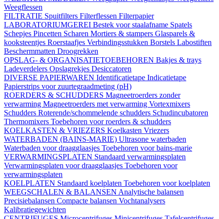
Weegflessen
FILTRATIE
Spuitfilters
Filterflessen
Filterpapier
LABORATORIUMGEREI
Bestek voor staalafname
Spatels
Schepjes
Pincetten
Scharen
Mortiers & stampers
Glasparels &
kooksteentjes
Roerstaafjes
Verbindingsstukken
Borstels
Labostiften
Beschermmatten
Droogrekken
OPSLAG- & ORGANISATIETOEBEHOREN
Bakjes & trays
Ladeverdelers
Opslagrekjes
Desiccatoren
DIVERSE PAPIERWAREN
Identificatietape
Indicatietape
Papierstrips voor zuurtegraadmeting (pH)
ROERDERS & SCHUDDERS
Magneetroerders zonder
verwarming
Magneetroerders met verwarming
Vortexmixers
Schudders
Roterende/schommelende schudders
Schudincubatoren
Thermomixers
Toebehoren voor roerders & schudders
KOELKASTEN & VRIEZERS
Koelkasten
Vriezers
WATERBADEN (BAINS-MARIE)
Ultrasone waterbaden
Waterbaden voor draagglaasjes
Toebehoren voor bains-marie
VERWARMINGSPLATEN
Standaard verwarmingsplaten
Verwarmingsplaten voor draagglaasjes
Toebehoren voor
verwarmingsplaten
KOELPLATEN
Standaard koelplaten
Toebehoren voor koelplaten
WEEGSCHALEN & BALANSEN
Analytische balansen
Precisiebalansen
Compacte balansen
Vochtanalysers
Kalibratiegewichten
CENTRIFUGES
Microcentrifuges
Minicentrifuges
Tafelcentrifuges