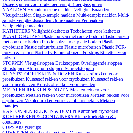
Doseerspuiten voor orale toediening
Bloedgasspuiten
NAALDEN
Hypodermische naalden
Veiligheidsnaalden
Vleugelnaalden
Single-sample naalden
Multi-sample naalden
Multi-
sample veiligheidsnaalden
Optreknaalden
Pennaalden
Veiligheidspennaalden
KATHETERS
Veiligheidskatheters
Toebehoren voor katheters
PLASTIC BUIZEN
Plastic buizen met ronde bodem
Plastic buizen
met conische bodem
Plastic buizen met platte bodem
Plastic
cryobuizen
Plastic cultuurbuizen
Plastic microbuizen
Plastic PCR-
buizen & - strips
Plastic PCR-microbuizen & -strips
Etiketten voor
buizen
STOPPEN
Vleugelstoppen
Drukstoppen
Overliggende stoppen
Steristoppen
Aluminium stoppen
Schroefstoppen
KUNSTSTOF REKKEN & DOZEN
Kunststof rekken voor
proefbuizen
Kunststof rekken voor cryobuizen
Kunststof rekken
voor microbuizen
Kunststof rekken voor cuvetten
METALEN REKKEN & DOZEN
Metalen rekken voor
proefbuizen
Metalen rekken voor microbuizen
Metalen rekken voor
cryobuizen
Metalen rekken voor staalafnamebekers
Metalen
mandjes
KARTONNEN REKKEN & DOZEN
Kartonnen cryodozen
KOELREKKEN & -CONTAINERS
Kleine koelrekken & -
containers
CUPS
Analysercups
CUVETTEN
Standaard cuvetten
UV-cuvetten