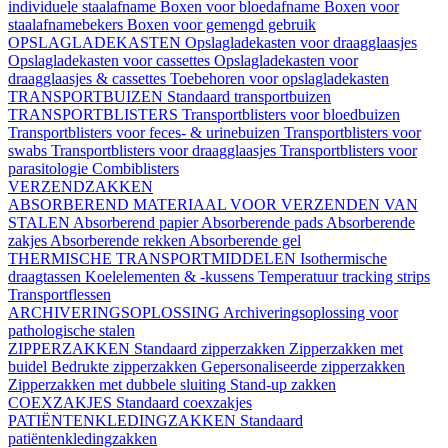
individuele staalafname
Boxen voor bloedafname
Boxen voor
staalafnamebekers
Boxen voor gemengd gebruik
OPSLAGLADEKASTEN
Opslagladekasten voor draagglaasjes
Opslagladekasten voor cassettes
Opslagladekasten voor
draagglaasjes & cassettes
Toebehoren voor opslagladekasten
TRANSPORTBUIZEN
Standaard transportbuizen
TRANSPORTBLISTERS
Transportblisters voor bloedbuizen
Transportblisters voor feces- & urinebuizen
Transportblisters voor
swabs
Transportblisters voor draagglaasjes
Transportblisters voor
parasitologie
Combiblisters
VERZENDZAKKEN
ABSORBEREND MATERIAAL VOOR VERZENDEN VAN
STALEN
Absorberend papier
Absorberende pads
Absorberende
zakjes
Absorberende rekken
Absorberende gel
THERMISCHE TRANSPORTMIDDELEN
Isothermische
draagtassen
Koelelementen & -kussens
Temperatuur tracking strips
Transportflessen
ARCHIVERINGSOPLOSSING
Archiveringsoplossing voor
pathologische stalen
ZIPPERZAKKEN
Standaard zipperzakken
Zipperzakken met
buidel
Bedrukte zipperzakken
Gepersonaliseerde zipperzakken
Zipperzakken met dubbele sluiting
Stand-up zakken
COEXZAKJES
Standaard coexzakjes
PATIËNTENKLEDINGZAKKEN
Standaard
patiëntenkledingzakken