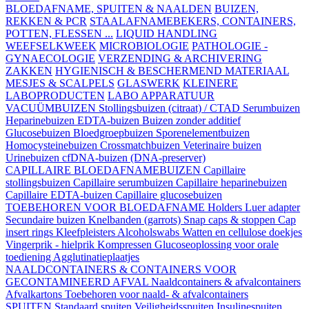
BLOEDAFNAME, SPUITEN & NAALDEN
BUIZEN,
REKKEN & PCR
STAALAFNAMEBEKERS, CONTAINERS,
POTTEN, FLESSEN ...
LIQUID HANDLING
WEEFSELKWEEK
MICROBIOLOGIE
PATHOLOGIE -
GYNAECOLOGIE
VERZENDING & ARCHIVERING
ZAKKEN
HYGIENISCH & BESCHERMEND MATERIAAL
MESJES & SCALPELS
GLASWERK
KLEINERE
LABOPRODUCTEN
LABO APPARATUUR
VACUÜMBUIZEN
Stollingsbuizen (citraat) / CTAD
Serumbuizen
Heparinebuizen
EDTA-buizen
Buizen zonder additief
Glucosebuizen
Bloedgroepbuizen
Sporenelementbuizen
Homocysteinebuizen
Crossmatchbuizen
Veterinaire buizen
Urinebuizen
cfDNA-buizen (DNA-preserver)
CAPILLAIRE BLOEDAFNAMEBUIZEN
Capillaire
stollingsbuizen
Capillaire serumbuizen
Capillaire heparinebuizen
Capillaire EDTA-buizen
Capillaire glucosebuizen
TOEBEHOREN VOOR BLOEDAFNAME
Holders
Luer adapter
Secundaire buizen
Knelbanden (garrots)
Snap caps & stoppen
Cap
insert rings
Kleefpleisters
Alcoholswabs
Watten en cellulose doekjes
Vingerprik - hielprik
Kompressen
Glucoseoplossing voor orale
toediening
Agglutinatieplaatjes
NAALDCONTAINERS & CONTAINERS VOOR
GECONTAMINEERD AFVAL
Naaldcontainers & afvalcontainers
Afvalkartons
Toebehoren voor naald- & afvalcontainers
SPUITEN
Standaard spuiten
Veiligheidsspuiten
Insulinespuiten