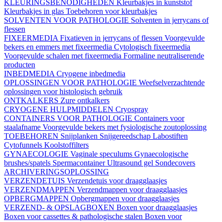
KLEURINGSBENODIGHEDEN
Kleurbakjes in kunststof
Kleurbakjes in glas
Toebehoren voor kleurbakjes
SOLVENTEN VOOR PATHOLOGIE
Solventen in jerrycans of
flessen
FIXEERMEDIA
Fixatieven in jerrycans of flessen
Voorgevulde
bekers en emmers met fixeermedia
Cytologisch fixeermedia
Voorgevulde schalen met fixeermedia
Formaline neutraliserende
producten
INBEDMEDIA
Cryogene inbedmedia
OPLOSSINGEN VOOR PATHOLOGIE
Weefselverzachtende
oplossingen voor histologisch gebruik
ONTKALKERS
Zure ontkalkers
CRYOGENE HULPMIDDELEN
Cryospray
CONTAINERS VOOR PATHOLOGIE
Containers voor
staalafname
Voorgevulde bekers met fysiologische zoutoplossing
TOEBEHOREN
Snijplanken
Snijgereedschap
Labostiften
Cytofunnels
Koolstoffilters
GYNAECOLOGIE
Vaginale speculums
Gynaecologische
brushes/spatels
Spermacontainer
Ultrasound gel
Sondecovers
ARCHIVERINGSOPLOSSING
VERZENDETUIS
Verzendetuis voor draagglaasjes
VERZENDMAPPEN
Verzendmappen voor draagglaasjes
OPBERGMAPPEN
Opbergmappen voor draagglaasjes
VERZEND- & OPSLAGBOXEN
Boxen voor draagglaasjes
Boxen voor cassettes & pathologische stalen
Boxen voor