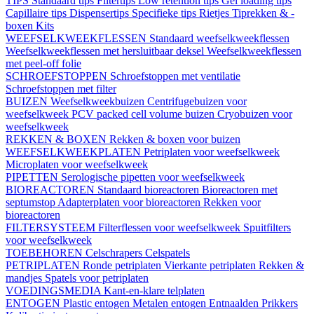
TIPS
Standaard tips
Filtertips
Low retention tips
Gel loading tips
Capillaire tips
Dispensertips
Specifieke tips
Rietjes
Tiprekken & -
boxen
Kits
WEEFSELKWEEKFLESSEN
Standaard weefselkweekflessen
Weefselkweekflessen met hersluitbaar deksel
Weefselkweekflessen
met peel-off folie
SCHROEFSTOPPEN
Schroefstoppen met ventilatie
Schroefstoppen met filter
BUIZEN
Weefselkweekbuizen
Centrifugebuizen voor
weefselkweek
PCV packed cell volume buizen
Cryobuizen voor
weefselkweek
REKKEN & BOXEN
Rekken & boxen voor buizen
WEEFSELKWEEKPLATEN
Petriplaten voor weefselkweek
Microplaten voor weefselkweek
PIPETTEN
Serologische pipetten voor weefselkweek
BIOREACTOREN
Standaard bioreactoren
Bioreactoren met
septumstop
Adapterplaten voor bioreactoren
Rekken voor
bioreactoren
FILTERSYSTEEM
Filterflessen voor weefselkweek
Spuitfilters
voor weefselkweek
TOEBEHOREN
Celschrapers
Celspatels
PETRIPLATEN
Ronde petriplaten
Vierkante petriplaten
Rekken &
mandjes
Spatels voor petriplaten
VOEDINGSMEDIA
Kant-en-klare telplaten
ENTOGEN
Plastic entogen
Metalen entogen
Entnaalden
Prikkers