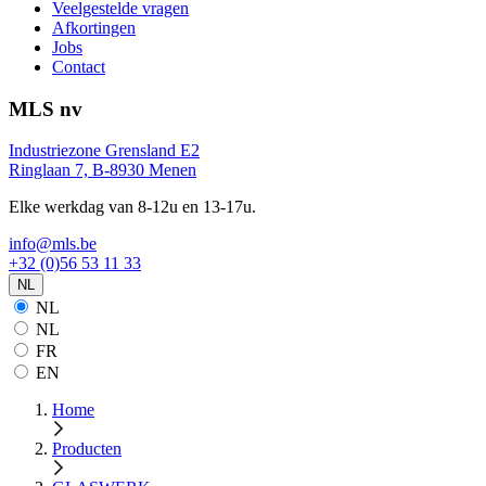
Veelgestelde vragen
Afkortingen
Jobs
Contact
MLS nv
Industriezone Grensland E2
Ringlaan 7, B-8930 Menen
Elke werkdag van 8-12u en 13-17u.
info@mls.be
+32 (0)56 53 11 33
NL
NL
NL
FR
EN
Home
Producten