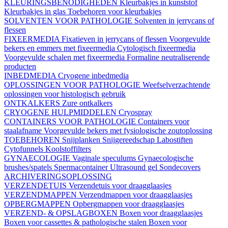
KLEURINGSBENODIGHEDEN
Kleurbakjes in kunststof
Kleurbakjes in glas
Toebehoren voor kleurbakjes
SOLVENTEN VOOR PATHOLOGIE
Solventen in jerrycans of
flessen
FIXEERMEDIA
Fixatieven in jerrycans of flessen
Voorgevulde
bekers en emmers met fixeermedia
Cytologisch fixeermedia
Voorgevulde schalen met fixeermedia
Formaline neutraliserende
producten
INBEDMEDIA
Cryogene inbedmedia
OPLOSSINGEN VOOR PATHOLOGIE
Weefselverzachtende
oplossingen voor histologisch gebruik
ONTKALKERS
Zure ontkalkers
CRYOGENE HULPMIDDELEN
Cryospray
CONTAINERS VOOR PATHOLOGIE
Containers voor
staalafname
Voorgevulde bekers met fysiologische zoutoplossing
TOEBEHOREN
Snijplanken
Snijgereedschap
Labostiften
Cytofunnels
Koolstoffilters
GYNAECOLOGIE
Vaginale speculums
Gynaecologische
brushes/spatels
Spermacontainer
Ultrasound gel
Sondecovers
ARCHIVERINGSOPLOSSING
VERZENDETUIS
Verzendetuis voor draagglaasjes
VERZENDMAPPEN
Verzendmappen voor draagglaasjes
OPBERGMAPPEN
Opbergmappen voor draagglaasjes
VERZEND- & OPSLAGBOXEN
Boxen voor draagglaasjes
Boxen voor cassettes & pathologische stalen
Boxen voor