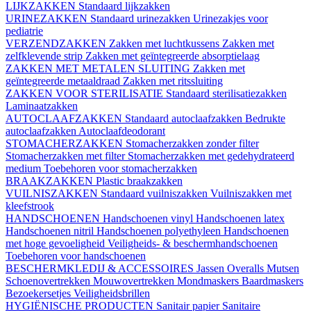
LIJKZAKKEN
Standaard lijkzakken
URINEZAKKEN
Standaard urinezakken
Urinezakjes voor
pediatrie
VERZENDZAKKEN
Zakken met luchtkussens
Zakken met
zelfklevende strip
Zakken met geïntegreerde absorptielaag
ZAKKEN MET METALEN SLUITING
Zakken met
geïntegreerde metaaldraad
Zakken met ritssluiting
ZAKKEN VOOR STERILISATIE
Standaard sterilisatiezakken
Laminaatzakken
AUTOCLAAFZAKKEN
Standaard autoclaafzakken
Bedrukte
autoclaafzakken
Autoclaafdeodorant
STOMACHERZAKKEN
Stomacherzakken zonder filter
Stomacherzakken met filter
Stomacherzakken met gedehydrateerd
medium
Toebehoren voor stomacherzakken
BRAAKZAKKEN
Plastic braakzakken
VUILNISZAKKEN
Standaard vuilniszakken
Vuilniszakken met
kleefstrook
HANDSCHOENEN
Handschoenen vinyl
Handschoenen latex
Handschoenen nitril
Handschoenen polyethyleen
Handschoenen
met hoge gevoeligheid
Veiligheids- & beschermhandschoenen
Toebehoren voor handschoenen
BESCHERMKLEDIJ & ACCESSOIRES
Jassen
Overalls
Mutsen
Schoenovertrekken
Mouwovertrekken
Mondmaskers
Baardmaskers
Bezoekersetjes
Veiligheidsbrillen
HYGIËNISCHE PRODUCTEN
Sanitair papier
Sanitaire