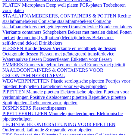
PLATEN
Microplaten
Deep well platen
PCR-platen
Toebehoren
voor platen
STAALAFNAMEBEKERS, CONTAINERS & POTTEN
Rechte
staalafnamebekers
Conische staalafnamebekers
Conische
staalafnamebekers met geïntegreerd transferdevice
Ronde containers
Vierkante containers
Schepbekers
Bekers met metalen deksel
Potten
met wijde opening (zalfpotten)
Medicijnbekers
Bekers met
zelfklevend deksel
Drinkbekers
FLESSEN
Ronde flessen
Vierkante en rechthoekige flessen
Octagonale flessen
Flessen met geïntegreerd transferdevice
Wateranalyse flessen
Doseerflessen
Etiketten voor flessen
EMMERS
Emmers te gebruiken met deksel
Emmers met giettuit
NAALDCONTAINERS & CONTAINERS VOOR
GECONTAMINEERD AFVAL
WEGWERPPIPETTEN
Plastic serologische pipetten
Peertjes voor
pipetten
Polypetten
Toebehoren voor wegwerppipetten
PIPETTEN
Manuele pipetten
Elektronische pipetten
Pipetten voor
verdunningen
Positive displacement pipetten
Repetitieve pipetten
Spuitpipetten
Toebehoren voor pipetten
DISPENSERS
Flessendispensers
PIPETTEERHULPEN
Manuele pipetteerhulpen
Elektronische
pipetteerhulpen
TECHNISCHE ONDERSTEUNING VOOR PIPETTEN
Onderhoud, kalibratie & reparatie voor pipetten