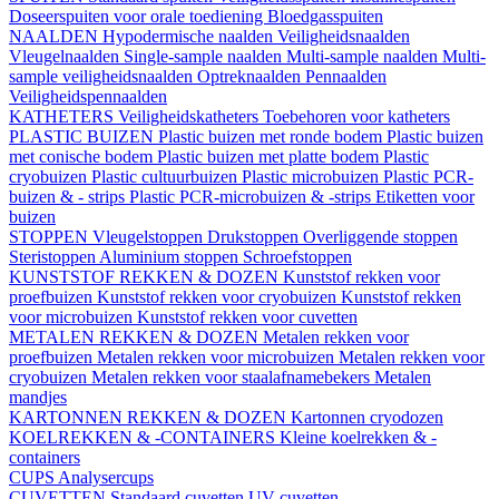
Doseerspuiten voor orale toediening
Bloedgasspuiten
NAALDEN
Hypodermische naalden
Veiligheidsnaalden
Vleugelnaalden
Single-sample naalden
Multi-sample naalden
Multi-
sample veiligheidsnaalden
Optreknaalden
Pennaalden
Veiligheidspennaalden
KATHETERS
Veiligheidskatheters
Toebehoren voor katheters
PLASTIC BUIZEN
Plastic buizen met ronde bodem
Plastic buizen
met conische bodem
Plastic buizen met platte bodem
Plastic
cryobuizen
Plastic cultuurbuizen
Plastic microbuizen
Plastic PCR-
buizen & - strips
Plastic PCR-microbuizen & -strips
Etiketten voor
buizen
STOPPEN
Vleugelstoppen
Drukstoppen
Overliggende stoppen
Steristoppen
Aluminium stoppen
Schroefstoppen
KUNSTSTOF REKKEN & DOZEN
Kunststof rekken voor
proefbuizen
Kunststof rekken voor cryobuizen
Kunststof rekken
voor microbuizen
Kunststof rekken voor cuvetten
METALEN REKKEN & DOZEN
Metalen rekken voor
proefbuizen
Metalen rekken voor microbuizen
Metalen rekken voor
cryobuizen
Metalen rekken voor staalafnamebekers
Metalen
mandjes
KARTONNEN REKKEN & DOZEN
Kartonnen cryodozen
KOELREKKEN & -CONTAINERS
Kleine koelrekken & -
containers
CUPS
Analysercups
CUVETTEN
Standaard cuvetten
UV-cuvetten