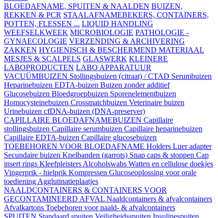
BLOEDAFNAME, SPUITEN & NAALDEN
BUIZEN,
REKKEN & PCR
STAALAFNAMEBEKERS, CONTAINERS,
POTTEN, FLESSEN ...
LIQUID HANDLING
WEEFSELKWEEK
MICROBIOLOGIE
PATHOLOGIE -
GYNAECOLOGIE
VERZENDING & ARCHIVERING
ZAKKEN
HYGIENISCH & BESCHERMEND MATERIAAL
MESJES & SCALPELS
GLASWERK
KLEINERE
LABOPRODUCTEN
LABO APPARATUUR
VACUÜMBUIZEN
Stollingsbuizen (citraat) / CTAD
Serumbuizen
Heparinebuizen
EDTA-buizen
Buizen zonder additief
Glucosebuizen
Bloedgroepbuizen
Sporenelementbuizen
Homocysteinebuizen
Crossmatchbuizen
Veterinaire buizen
Urinebuizen
cfDNA-buizen (DNA-preserver)
CAPILLAIRE BLOEDAFNAMEBUIZEN
Capillaire
stollingsbuizen
Capillaire serumbuizen
Capillaire heparinebuizen
Capillaire EDTA-buizen
Capillaire glucosebuizen
TOEBEHOREN VOOR BLOEDAFNAME
Holders
Luer adapter
Secundaire buizen
Knelbanden (garrots)
Snap caps & stoppen
Cap
insert rings
Kleefpleisters
Alcoholswabs
Watten en cellulose doekjes
Vingerprik - hielprik
Kompressen
Glucoseoplossing voor orale
toediening
Agglutinatieplaatjes
NAALDCONTAINERS & CONTAINERS VOOR
GECONTAMINEERD AFVAL
Naaldcontainers & afvalcontainers
Afvalkartons
Toebehoren voor naald- & afvalcontainers
SPUITEN
Standaard spuiten
Veiligheidsspuiten
Insulinespuiten