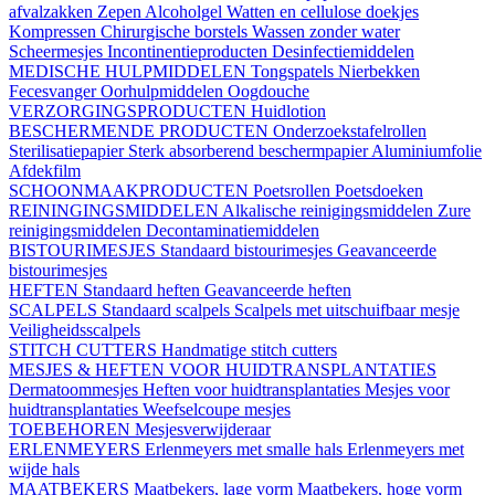
afvalzakken
Zepen
Alcoholgel
Watten en cellulose doekjes
Kompressen
Chirurgische borstels
Wassen zonder water
Scheermesjes
Incontinentieproducten
Desinfectiemiddelen
MEDISCHE HULPMIDDELEN
Tongspatels
Nierbekken
Fecesvanger
Oorhulpmiddelen
Oogdouche
VERZORGINGSPRODUCTEN
Huidlotion
BESCHERMENDE PRODUCTEN
Onderzoekstafelrollen
Sterilisatiepapier
Sterk absorberend beschermpapier
Aluminiumfolie
Afdekfilm
SCHOONMAAKPRODUCTEN
Poetsrollen
Poetsdoeken
REININGINGSMIDDELEN
Alkalische reinigingsmiddelen
Zure
reinigingsmiddelen
Decontaminatiemiddelen
BISTOURIMESJES
Standaard bistourimesjes
Geavanceerde
bistourimesjes
HEFTEN
Standaard heften
Geavanceerde heften
SCALPELS
Standaard scalpels
Scalpels met uitschuifbaar mesje
Veiligheidsscalpels
STITCH CUTTERS
Handmatige stitch cutters
MESJES & HEFTEN VOOR HUIDTRANSPLANTATIES
Dermatoommesjes
Heften voor huidtransplantaties
Mesjes voor
huidtransplantaties
Weefselcoupe mesjes
TOEBEHOREN
Mesjesverwijderaar
ERLENMEYERS
Erlenmeyers met smalle hals
Erlenmeyers met
wijde hals
MAATBEKERS
Maatbekers, lage vorm
Maatbekers, hoge vorm