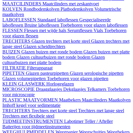
MAATCILINDERS
Maatcilinders met zeskantvoet
KOLVEN
Rondbodemkolven
Platbodemkolven
Volumetrische
maatkolven
LABOFLESSEN
Standaard laboflessen
Gespecialiseerde
laboflessen
Bruine laboflessen
Toebehoren voor glazen laboflessen
FLESSEN
Flessen met wijde hals
Serumflessen
Vials
Toebehoren
voor glazen flessen
TRECHTERS
Glazen trechters met korte steel
Glazen trechters met
lange steel
Glazen scheidtrechters
BUIZEN
Glazen buizen met ronde bodem
Glazen buizen met platte
bodem
Glazen cultuurbuizen met ronde bodem
Glazen
cultuurbuizen met platte bodem
FILTRATIE
Filterapparaat
PIPETTEN
Glazen pasteurpipetten
Glazen serologische pipetten
Glazen volumepipetten
Toebehoren voor glazen pipetten
KLEIN GLASWERK
Horlogeglazen
MICROSCOPIE
Draagglaasjes
Dekglaasjes
Telkamers
Toebehoren
voor microscopie
PLASTIC MAATVORMEN
Maatbekers
Maatcilinders
Maatkolven
Imhoff kegel voor sedimentatie
TRECHTERS
Trechters met korte steel
Trechters met lange steel
Trechters met flexibele steel
TIJDMEETINSTRUMENTEN
Labotimer
Teller / Afteller
Batterijen voor tijdmeetinstrumenten
WEEGHULPMIDDELEN
Weegpapier
Weegschuitjes
Weegbekers