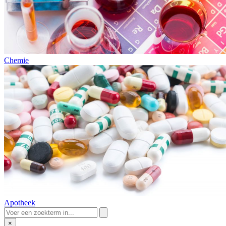
Chemie
Apotheek
×