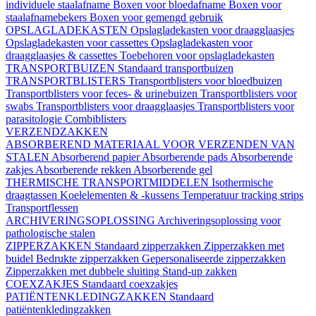
individuele staalafname
Boxen voor bloedafname
Boxen voor
staalafnamebekers
Boxen voor gemengd gebruik
OPSLAGLADEKASTEN
Opslagladekasten voor draagglaasjes
Opslagladekasten voor cassettes
Opslagladekasten voor
draagglaasjes & cassettes
Toebehoren voor opslagladekasten
TRANSPORTBUIZEN
Standaard transportbuizen
TRANSPORTBLISTERS
Transportblisters voor bloedbuizen
Transportblisters voor feces- & urinebuizen
Transportblisters voor
swabs
Transportblisters voor draagglaasjes
Transportblisters voor
parasitologie
Combiblisters
VERZENDZAKKEN
ABSORBEREND MATERIAAL VOOR VERZENDEN VAN
STALEN
Absorberend papier
Absorberende pads
Absorberende
zakjes
Absorberende rekken
Absorberende gel
THERMISCHE TRANSPORTMIDDELEN
Isothermische
draagtassen
Koelelementen & -kussens
Temperatuur tracking strips
Transportflessen
ARCHIVERINGSOPLOSSING
Archiveringsoplossing voor
pathologische stalen
ZIPPERZAKKEN
Standaard zipperzakken
Zipperzakken met
buidel
Bedrukte zipperzakken
Gepersonaliseerde zipperzakken
Zipperzakken met dubbele sluiting
Stand-up zakken
COEXZAKJES
Standaard coexzakjes
PATIËNTENKLEDINGZAKKEN
Standaard
patiëntenkledingzakken