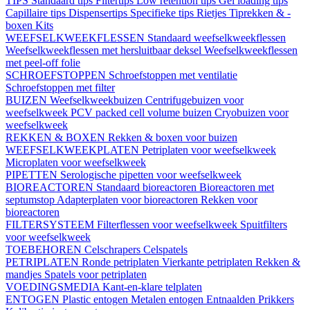
TIPS
Standaard tips
Filtertips
Low retention tips
Gel loading tips
Capillaire tips
Dispensertips
Specifieke tips
Rietjes
Tiprekken & -
boxen
Kits
WEEFSELKWEEKFLESSEN
Standaard weefselkweekflessen
Weefselkweekflessen met hersluitbaar deksel
Weefselkweekflessen
met peel-off folie
SCHROEFSTOPPEN
Schroefstoppen met ventilatie
Schroefstoppen met filter
BUIZEN
Weefselkweekbuizen
Centrifugebuizen voor
weefselkweek
PCV packed cell volume buizen
Cryobuizen voor
weefselkweek
REKKEN & BOXEN
Rekken & boxen voor buizen
WEEFSELKWEEKPLATEN
Petriplaten voor weefselkweek
Microplaten voor weefselkweek
PIPETTEN
Serologische pipetten voor weefselkweek
BIOREACTOREN
Standaard bioreactoren
Bioreactoren met
septumstop
Adapterplaten voor bioreactoren
Rekken voor
bioreactoren
FILTERSYSTEEM
Filterflessen voor weefselkweek
Spuitfilters
voor weefselkweek
TOEBEHOREN
Celschrapers
Celspatels
PETRIPLATEN
Ronde petriplaten
Vierkante petriplaten
Rekken &
mandjes
Spatels voor petriplaten
VOEDINGSMEDIA
Kant-en-klare telplaten
ENTOGEN
Plastic entogen
Metalen entogen
Entnaalden
Prikkers