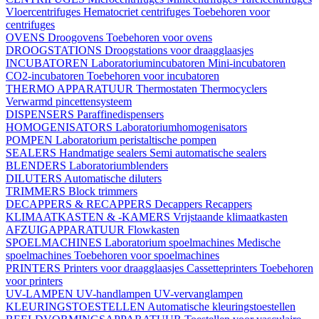
Vloercentrifuges
Hematocriet centrifuges
Toebehoren voor
centrifuges
OVENS
Droogovens
Toebehoren voor ovens
DROOGSTATIONS
Droogstations voor draagglaasjes
INCUBATOREN
Laboratoriumincubatoren
Mini-incubatoren
CO2-incubatoren
Toebehoren voor incubatoren
THERMO APPARATUUR
Thermostaten
Thermocyclers
Verwarmd pincettensysteem
DISPENSERS
Paraffinedispensers
HOMOGENISATORS
Laboratoriumhomogenisators
POMPEN
Laboratorium peristaltische pompen
SEALERS
Handmatige sealers
Semi automatische sealers
BLENDERS
Laboratoriumblenders
DILUTERS
Automatische diluters
TRIMMERS
Block trimmers
DECAPPERS & RECAPPERS
Decappers
Recappers
KLIMAATKASTEN & -KAMERS
Vrijstaande klimaatkasten
AFZUIGAPPARATUUR
Flowkasten
SPOELMACHINES
Laboratorium spoelmachines
Medische
spoelmachines
Toebehoren voor spoelmachines
PRINTERS
Printers voor draagglaasjes
Cassetteprinters
Toebehoren
voor printers
UV-LAMPEN
UV-handlampen
UV-vervanglampen
KLEURINGSTOESTELLEN
Automatische kleuringstoestellen