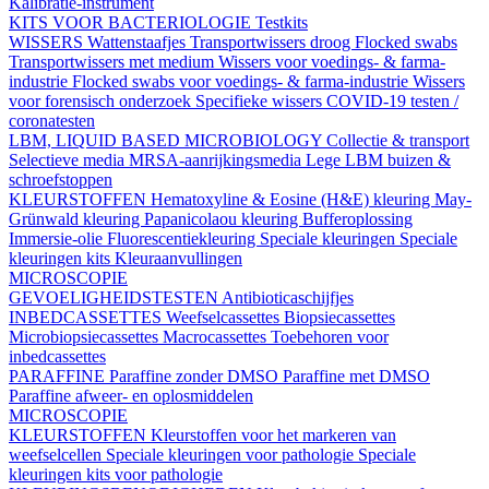
Kalibratie-instrument
KITS VOOR BACTERIOLOGIE
Testkits
WISSERS
Wattenstaafjes
Transportwissers droog
Flocked swabs
Transportwissers met medium
Wissers voor voedings- & farma-
industrie
Flocked swabs voor voedings- & farma-industrie
Wissers
voor forensisch onderzoek
Specifieke wissers
COVID-19 testen /
coronatesten
LBM, LIQUID BASED MICROBIOLOGY
Collectie & transport
Selectieve media
MRSA-aanrijkingsmedia
Lege LBM buizen &
schroefstoppen
KLEURSTOFFEN
Hematoxyline & Eosine (H&E) kleuring
May-
Grünwald kleuring
Papanicolaou kleuring
Bufferoplossing
Immersie-olie
Fluorescentiekleuring
Speciale kleuringen
Speciale
kleuringen kits
Kleuraanvullingen
MICROSCOPIE
GEVOELIGHEIDSTESTEN
Antibioticaschijfjes
INBEDCASSETTES
Weefselcassettes
Biopsiecassettes
Microbiopsiecassettes
Macrocassettes
Toebehoren voor
inbedcassettes
PARAFFINE
Paraffine zonder DMSO
Paraffine met DMSO
Paraffine afweer- en oplosmiddelen
MICROSCOPIE
KLEURSTOFFEN
Kleurstoffen voor het markeren van
weefselcellen
Speciale kleuringen voor pathologie
Speciale
kleuringen kits voor pathologie