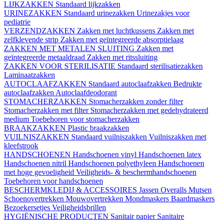
LIJKZAKKEN
Standaard lijkzakken
URINEZAKKEN
Standaard urinezakken
Urinezakjes voor
pediatrie
VERZENDZAKKEN
Zakken met luchtkussens
Zakken met
zelfklevende strip
Zakken met geïntegreerde absorptielaag
ZAKKEN MET METALEN SLUITING
Zakken met
geïntegreerde metaaldraad
Zakken met ritssluiting
ZAKKEN VOOR STERILISATIE
Standaard sterilisatiezakken
Laminaatzakken
AUTOCLAAFZAKKEN
Standaard autoclaafzakken
Bedrukte
autoclaafzakken
Autoclaafdeodorant
STOMACHERZAKKEN
Stomacherzakken zonder filter
Stomacherzakken met filter
Stomacherzakken met gedehydrateerd
medium
Toebehoren voor stomacherzakken
BRAAKZAKKEN
Plastic braakzakken
VUILNISZAKKEN
Standaard vuilniszakken
Vuilniszakken met
kleefstrook
HANDSCHOENEN
Handschoenen vinyl
Handschoenen latex
Handschoenen nitril
Handschoenen polyethyleen
Handschoenen
met hoge gevoeligheid
Veiligheids- & beschermhandschoenen
Toebehoren voor handschoenen
BESCHERMKLEDIJ & ACCESSOIRES
Jassen
Overalls
Mutsen
Schoenovertrekken
Mouwovertrekken
Mondmaskers
Baardmaskers
Bezoekersetjes
Veiligheidsbrillen
HYGIËNISCHE PRODUCTEN
Sanitair papier
Sanitaire