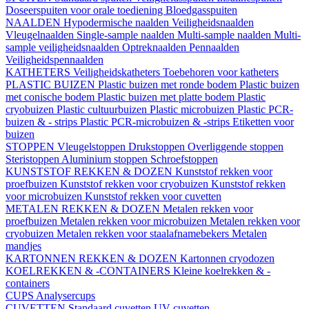
Doseerspuiten voor orale toediening
Bloedgasspuiten
NAALDEN
Hypodermische naalden
Veiligheidsnaalden
Vleugelnaalden
Single-sample naalden
Multi-sample naalden
Multi-
sample veiligheidsnaalden
Optreknaalden
Pennaalden
Veiligheidspennaalden
KATHETERS
Veiligheidskatheters
Toebehoren voor katheters
PLASTIC BUIZEN
Plastic buizen met ronde bodem
Plastic buizen
met conische bodem
Plastic buizen met platte bodem
Plastic
cryobuizen
Plastic cultuurbuizen
Plastic microbuizen
Plastic PCR-
buizen & - strips
Plastic PCR-microbuizen & -strips
Etiketten voor
buizen
STOPPEN
Vleugelstoppen
Drukstoppen
Overliggende stoppen
Steristoppen
Aluminium stoppen
Schroefstoppen
KUNSTSTOF REKKEN & DOZEN
Kunststof rekken voor
proefbuizen
Kunststof rekken voor cryobuizen
Kunststof rekken
voor microbuizen
Kunststof rekken voor cuvetten
METALEN REKKEN & DOZEN
Metalen rekken voor
proefbuizen
Metalen rekken voor microbuizen
Metalen rekken voor
cryobuizen
Metalen rekken voor staalafnamebekers
Metalen
mandjes
KARTONNEN REKKEN & DOZEN
Kartonnen cryodozen
KOELREKKEN & -CONTAINERS
Kleine koelrekken & -
containers
CUPS
Analysercups
CUVETTEN
Standaard cuvetten
UV-cuvetten