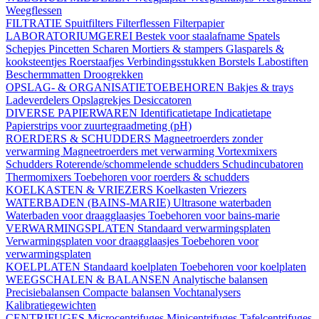
Weegflessen
FILTRATIE
Spuitfilters
Filterflessen
Filterpapier
LABORATORIUMGEREI
Bestek voor staalafname
Spatels
Schepjes
Pincetten
Scharen
Mortiers & stampers
Glasparels &
kooksteentjes
Roerstaafjes
Verbindingsstukken
Borstels
Labostiften
Beschermmatten
Droogrekken
OPSLAG- & ORGANISATIETOEBEHOREN
Bakjes & trays
Ladeverdelers
Opslagrekjes
Desiccatoren
DIVERSE PAPIERWAREN
Identificatietape
Indicatietape
Papierstrips voor zuurtegraadmeting (pH)
ROERDERS & SCHUDDERS
Magneetroerders zonder
verwarming
Magneetroerders met verwarming
Vortexmixers
Schudders
Roterende/schommelende schudders
Schudincubatoren
Thermomixers
Toebehoren voor roerders & schudders
KOELKASTEN & VRIEZERS
Koelkasten
Vriezers
WATERBADEN (BAINS-MARIE)
Ultrasone waterbaden
Waterbaden voor draagglaasjes
Toebehoren voor bains-marie
VERWARMINGSPLATEN
Standaard verwarmingsplaten
Verwarmingsplaten voor draagglaasjes
Toebehoren voor
verwarmingsplaten
KOELPLATEN
Standaard koelplaten
Toebehoren voor koelplaten
WEEGSCHALEN & BALANSEN
Analytische balansen
Precisiebalansen
Compacte balansen
Vochtanalysers
Kalibratiegewichten
CENTRIFUGES
Microcentrifuges
Minicentrifuges
Tafelcentrifuges