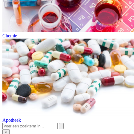
Chemie
Apotheek
×