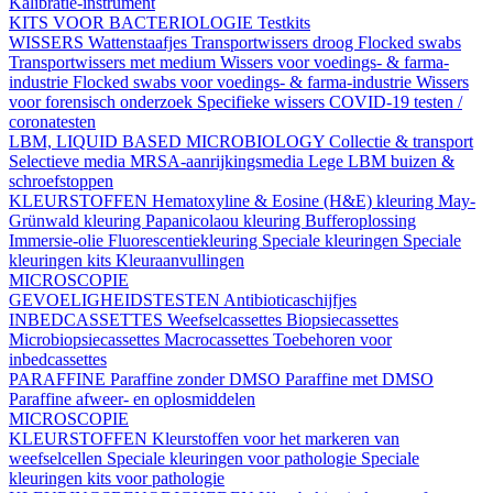
Kalibratie-instrument
KITS VOOR BACTERIOLOGIE
Testkits
WISSERS
Wattenstaafjes
Transportwissers droog
Flocked swabs
Transportwissers met medium
Wissers voor voedings- & farma-
industrie
Flocked swabs voor voedings- & farma-industrie
Wissers
voor forensisch onderzoek
Specifieke wissers
COVID-19 testen /
coronatesten
LBM, LIQUID BASED MICROBIOLOGY
Collectie & transport
Selectieve media
MRSA-aanrijkingsmedia
Lege LBM buizen &
schroefstoppen
KLEURSTOFFEN
Hematoxyline & Eosine (H&E) kleuring
May-
Grünwald kleuring
Papanicolaou kleuring
Bufferoplossing
Immersie-olie
Fluorescentiekleuring
Speciale kleuringen
Speciale
kleuringen kits
Kleuraanvullingen
MICROSCOPIE
GEVOELIGHEIDSTESTEN
Antibioticaschijfjes
INBEDCASSETTES
Weefselcassettes
Biopsiecassettes
Microbiopsiecassettes
Macrocassettes
Toebehoren voor
inbedcassettes
PARAFFINE
Paraffine zonder DMSO
Paraffine met DMSO
Paraffine afweer- en oplosmiddelen
MICROSCOPIE
KLEURSTOFFEN
Kleurstoffen voor het markeren van
weefselcellen
Speciale kleuringen voor pathologie
Speciale
kleuringen kits voor pathologie