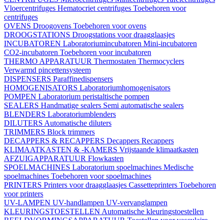
Vloercentrifuges
Hematocriet centrifuges
Toebehoren voor
centrifuges
OVENS
Droogovens
Toebehoren voor ovens
DROOGSTATIONS
Droogstations voor draagglaasjes
INCUBATOREN
Laboratoriumincubatoren
Mini-incubatoren
CO2-incubatoren
Toebehoren voor incubatoren
THERMO APPARATUUR
Thermostaten
Thermocyclers
Verwarmd pincettensysteem
DISPENSERS
Paraffinedispensers
HOMOGENISATORS
Laboratoriumhomogenisators
POMPEN
Laboratorium peristaltische pompen
SEALERS
Handmatige sealers
Semi automatische sealers
BLENDERS
Laboratoriumblenders
DILUTERS
Automatische diluters
TRIMMERS
Block trimmers
DECAPPERS & RECAPPERS
Decappers
Recappers
KLIMAATKASTEN & -KAMERS
Vrijstaande klimaatkasten
AFZUIGAPPARATUUR
Flowkasten
SPOELMACHINES
Laboratorium spoelmachines
Medische
spoelmachines
Toebehoren voor spoelmachines
PRINTERS
Printers voor draagglaasjes
Cassetteprinters
Toebehoren
voor printers
UV-LAMPEN
UV-handlampen
UV-vervanglampen
KLEURINGSTOESTELLEN
Automatische kleuringstoestellen