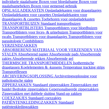
individuele staalafname
Boxen voor bloedafname
Boxen voor
staalafnamebekers
Boxen voor gemengd gebruik
OPSLAGLADEKASTEN
Opslagladekasten voor draagglaasjes
Opslagladekasten voor cassettes
Opslagladekasten voor
draagglaasjes & cassettes
Toebehoren voor opslagladekasten
TRANSPORTBUIZEN
Standaard transportbuizen
TRANSPORTBLISTERS
Transportblisters voor bloedbuizen
Transportblisters voor feces- & urinebuizen
Transportblisters voor
swabs
Transportblisters voor draagglaasjes
Transportblisters voor
parasitologie
Combiblisters
VERZENDZAKKEN
ABSORBEREND MATERIAAL VOOR VERZENDEN VAN
STALEN
Absorberend papier
Absorberende pads
Absorberende
zakjes
Absorberende rekken
Absorberende gel
THERMISCHE TRANSPORTMIDDELEN
Isothermische
draagtassen
Koelelementen & -kussens
Temperatuur tracking strips
Transportflessen
ARCHIVERINGSOPLOSSING
Archiveringsoplossing voor
pathologische stalen
ZIPPERZAKKEN
Standaard zipperzakken
Zipperzakken met
buidel
Bedrukte zipperzakken
Gepersonaliseerde zipperzakken
Zipperzakken met dubbele sluiting
Stand-up zakken
COEXZAKJES
Standaard coexzakjes
PATIËNTENKLEDINGZAKKEN
Standaard
patiëntenkledingzakken