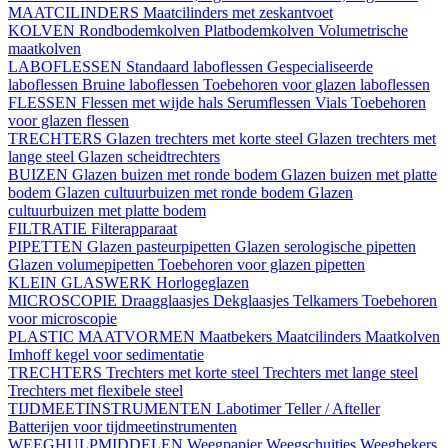
MAATCILINDERS
Maatcilinders met zeskantvoet
KOLVEN
Rondbodemkolven
Platbodemkolven
Volumetrische
maatkolven
LABOFLESSEN
Standaard laboflessen
Gespecialiseerde
laboflessen
Bruine laboflessen
Toebehoren voor glazen laboflessen
FLESSEN
Flessen met wijde hals
Serumflessen
Vials
Toebehoren
voor glazen flessen
TRECHTERS
Glazen trechters met korte steel
Glazen trechters met
lange steel
Glazen scheidtrechters
BUIZEN
Glazen buizen met ronde bodem
Glazen buizen met platte
bodem
Glazen cultuurbuizen met ronde bodem
Glazen
cultuurbuizen met platte bodem
FILTRATIE
Filterapparaat
PIPETTEN
Glazen pasteurpipetten
Glazen serologische pipetten
Glazen volumepipetten
Toebehoren voor glazen pipetten
KLEIN GLASWERK
Horlogeglazen
MICROSCOPIE
Draagglaasjes
Dekglaasjes
Telkamers
Toebehoren
voor microscopie
PLASTIC MAATVORMEN
Maatbekers
Maatcilinders
Maatkolven
Imhoff kegel voor sedimentatie
TRECHTERS
Trechters met korte steel
Trechters met lange steel
Trechters met flexibele steel
TIJDMEETINSTRUMENTEN
Labotimer
Teller / Afteller
Batterijen voor tijdmeetinstrumenten
WEEGHULPMIDDELEN
Weegpapier
Weegschuitjes
Weegbekers