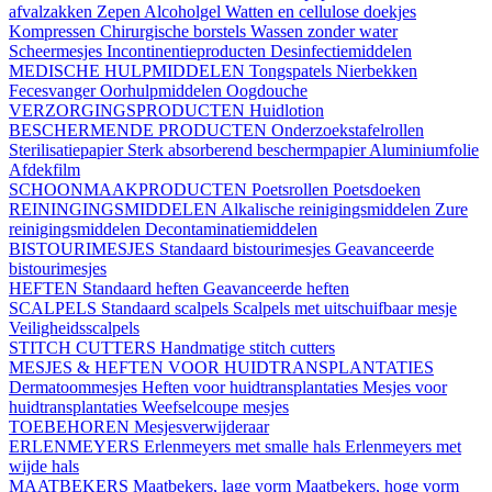
afvalzakken
Zepen
Alcoholgel
Watten en cellulose doekjes
Kompressen
Chirurgische borstels
Wassen zonder water
Scheermesjes
Incontinentieproducten
Desinfectiemiddelen
MEDISCHE HULPMIDDELEN
Tongspatels
Nierbekken
Fecesvanger
Oorhulpmiddelen
Oogdouche
VERZORGINGSPRODUCTEN
Huidlotion
BESCHERMENDE PRODUCTEN
Onderzoekstafelrollen
Sterilisatiepapier
Sterk absorberend beschermpapier
Aluminiumfolie
Afdekfilm
SCHOONMAAKPRODUCTEN
Poetsrollen
Poetsdoeken
REININGINGSMIDDELEN
Alkalische reinigingsmiddelen
Zure
reinigingsmiddelen
Decontaminatiemiddelen
BISTOURIMESJES
Standaard bistourimesjes
Geavanceerde
bistourimesjes
HEFTEN
Standaard heften
Geavanceerde heften
SCALPELS
Standaard scalpels
Scalpels met uitschuifbaar mesje
Veiligheidsscalpels
STITCH CUTTERS
Handmatige stitch cutters
MESJES & HEFTEN VOOR HUIDTRANSPLANTATIES
Dermatoommesjes
Heften voor huidtransplantaties
Mesjes voor
huidtransplantaties
Weefselcoupe mesjes
TOEBEHOREN
Mesjesverwijderaar
ERLENMEYERS
Erlenmeyers met smalle hals
Erlenmeyers met
wijde hals
MAATBEKERS
Maatbekers, lage vorm
Maatbekers, hoge vorm