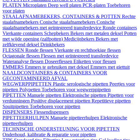
PLATEN
Microplaten
Deep well platen
PCR-platen
Toebehoren
voor platen
STAALAFNAMEBEKERS, CONTAINERS & POTTEN
Rechte
staalafnamebekers
Conische staalafnamebekers
Conische
staalafnamebekers met geïntegreerd transferdevice
Ronde containers
Vierkante containers
Schepbekers
Bekers met metalen deksel
Potten
met wijde opening (zalfpotten)
Medicijnbekers
Bekers met
zelfklevend deksel
Drinkbekers
FLESSEN
Ronde flessen
Vierkante en rechthoekige flessen
Octagonale flessen
Flessen met geïntegreerd transferdevice
Wateranalyse flessen
Doseerflessen
Etiketten voor flessen
EMMERS
Emmers te gebruiken met deksel
Emmers met giettuit
NAALDCONTAINERS & CONTAINERS VOOR
GECONTAMINEERD AFVAL
WEGWERPPIPETTEN
Plastic serologische pipetten
Peertjes voor
pipetten
Polypetten
Toebehoren voor wegwerppipetten
PIPETTEN
Manuele pipetten
Elektronische pipetten
Pipetten voor
verdunningen
Positive displacement pipetten
Repetitieve pipetten
Spuitpipetten
Toebehoren voor pipetten
DISPENSERS
Flessendispensers
PIPETTEERHULPEN
Manuele pipetteerhulpen
Elektronische
pipetteerhulpen
TECHNISCHE ONDERSTEUNING VOOR PIPETTEN
Onderhoud, kalibratie & reparatie voor pipetten