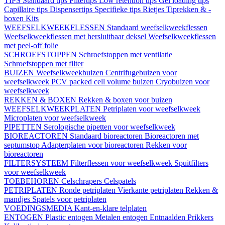
TIPS
Standaard tips
Filtertips
Low retention tips
Gel loading tips
Capillaire tips
Dispensertips
Specifieke tips
Rietjes
Tiprekken & -
boxen
Kits
WEEFSELKWEEKFLESSEN
Standaard weefselkweekflessen
Weefselkweekflessen met hersluitbaar deksel
Weefselkweekflessen
met peel-off folie
SCHROEFSTOPPEN
Schroefstoppen met ventilatie
Schroefstoppen met filter
BUIZEN
Weefselkweekbuizen
Centrifugebuizen voor
weefselkweek
PCV packed cell volume buizen
Cryobuizen voor
weefselkweek
REKKEN & BOXEN
Rekken & boxen voor buizen
WEEFSELKWEEKPLATEN
Petriplaten voor weefselkweek
Microplaten voor weefselkweek
PIPETTEN
Serologische pipetten voor weefselkweek
BIOREACTOREN
Standaard bioreactoren
Bioreactoren met
septumstop
Adapterplaten voor bioreactoren
Rekken voor
bioreactoren
FILTERSYSTEEM
Filterflessen voor weefselkweek
Spuitfilters
voor weefselkweek
TOEBEHOREN
Celschrapers
Celspatels
PETRIPLATEN
Ronde petriplaten
Vierkante petriplaten
Rekken &
mandjes
Spatels voor petriplaten
VOEDINGSMEDIA
Kant-en-klare telplaten
ENTOGEN
Plastic entogen
Metalen entogen
Entnaalden
Prikkers