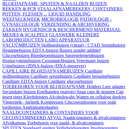
BLOEDAFNAME, SPUITEN & NAALDEN
BUIZEN,
REKKEN & PCR
STAALAFNAMEBEKERS, CONTAINERS,
POTTEN, FLESSEN ...
LIQUID HANDLING
WEEFSELKWEEK
MICROBIOLOGIE
PATHOLOGIE -
GYNAECOLOGIE
VERZENDING & ARCHIVERING
ZAKKEN
HYGIENISCH & BESCHERMEND MATERIAAL
MESJES & SCALPELS
GLASWERK
KLEINERE
LABOPRODUCTEN
LABO APPARATUUR
VACUÜMBUIZEN
Stollingsbuizen (citraat) / CTAD
Serumbuizen
Heparinebuizen
EDTA-buizen
Buizen zonder additief
Glucosebuizen
Bloedgroepbuizen
Sporenelementbuizen
Homocysteinebuizen
Crossmatchbuizen
Veterinaire buizen
Urinebuizen
cfDNA-buizen (DNA-preserver)
CAPILLAIRE BLOEDAFNAMEBUIZEN
Capillaire
stollingsbuizen
Capillaire serumbuizen
Capillaire heparinebuizen
Capillaire EDTA-buizen
Capillaire glucosebuizen
TOEBEHOREN VOOR BLOEDAFNAME
Holders
Luer adapter
Secundaire buizen
Knelbanden (garrots)
Snap caps & stoppen
Cap
insert rings
Kleefpleisters
Alcoholswabs
Watten en cellulose doekjes
Vingerprik - hielprik
Kompressen
Glucoseoplossing voor orale
toediening
Agglutinatieplaatjes
NAALDCONTAINERS & CONTAINERS VOOR
GECONTAMINEERD AFVAL
Naaldcontainers & afvalcontainers
Afvalkartons
Toebehoren voor naald- & afvalcontainers
SPUITEN
Standaard spuiten
Veiligheidsspuiten
Insulinespuiten