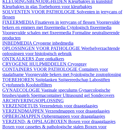
KLEURINGSBENODIGHEDEN
Kleurbakjes in kunststof
Kleurbakjes in glas
Toebehoren voor kleurbakjes
SOLVENTEN VOOR PATHOLOGIE
Solventen in jerrycans of
flessen
FIXEERMEDIA
Fixatieven in jerrycans of flessen
Voorgevulde
bekers en emmers met fixeermedia
Cytologisch fixeermedia
Voorgevulde schalen met fixeermedia
Formaline neutraliserende
producten
INBEDMEDIA
Cryogene inbedmedia
OPLOSSINGEN VOOR PATHOLOGIE
Weefselverzachtende
oplossingen voor histologisch gebruik
ONTKALKERS
Zure ontkalkers
CRYOGENE HULPMIDDELEN
Cryospray
CONTAINERS VOOR PATHOLOGIE
Containers voor
staalafname
Voorgevulde bekers met fysiologische zoutoplossing
TOEBEHOREN
Snijplanken
Snijgereedschap
Labostiften
Cytofunnels
Koolstoffilters
GYNAECOLOGIE
Vaginale speculums
Gynaecologische
brushes/spatels
Spermacontainer
Ultrasound gel
Sondecovers
ARCHIVERINGSOPLOSSING
VERZENDETUIS
Verzendetuis voor draagglaasjes
VERZENDMAPPEN
Verzendmappen voor draagglaasjes
OPBERGMAPPEN
Opbergmappen voor draagglaasjes
VERZEND- & OPSLAGBOXEN
Boxen voor draagglaasjes
Boxen voor cassettes & pathologische stalen
Boxen voor