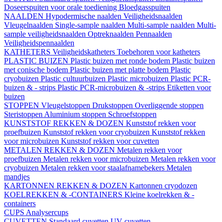
Doseerspuiten voor orale toediening
Bloedgasspuiten
NAALDEN
Hypodermische naalden
Veiligheidsnaalden
Vleugelnaalden
Single-sample naalden
Multi-sample naalden
Multi-
sample veiligheidsnaalden
Optreknaalden
Pennaalden
Veiligheidspennaalden
KATHETERS
Veiligheidskatheters
Toebehoren voor katheters
PLASTIC BUIZEN
Plastic buizen met ronde bodem
Plastic buizen
met conische bodem
Plastic buizen met platte bodem
Plastic
cryobuizen
Plastic cultuurbuizen
Plastic microbuizen
Plastic PCR-
buizen & - strips
Plastic PCR-microbuizen & -strips
Etiketten voor
buizen
STOPPEN
Vleugelstoppen
Drukstoppen
Overliggende stoppen
Steristoppen
Aluminium stoppen
Schroefstoppen
KUNSTSTOF REKKEN & DOZEN
Kunststof rekken voor
proefbuizen
Kunststof rekken voor cryobuizen
Kunststof rekken
voor microbuizen
Kunststof rekken voor cuvetten
METALEN REKKEN & DOZEN
Metalen rekken voor
proefbuizen
Metalen rekken voor microbuizen
Metalen rekken voor
cryobuizen
Metalen rekken voor staalafnamebekers
Metalen
mandjes
KARTONNEN REKKEN & DOZEN
Kartonnen cryodozen
KOELREKKEN & -CONTAINERS
Kleine koelrekken & -
containers
CUPS
Analysercups
CUVETTEN
Standaard cuvetten
UV-cuvetten