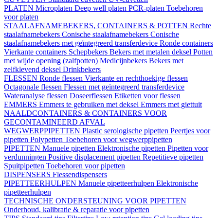
PLATEN
Microplaten
Deep well platen
PCR-platen
Toebehoren
voor platen
STAALAFNAMEBEKERS, CONTAINERS & POTTEN
Rechte
staalafnamebekers
Conische staalafnamebekers
Conische
staalafnamebekers met geïntegreerd transferdevice
Ronde containers
Vierkante containers
Schepbekers
Bekers met metalen deksel
Potten
met wijde opening (zalfpotten)
Medicijnbekers
Bekers met
zelfklevend deksel
Drinkbekers
FLESSEN
Ronde flessen
Vierkante en rechthoekige flessen
Octagonale flessen
Flessen met geïntegreerd transferdevice
Wateranalyse flessen
Doseerflessen
Etiketten voor flessen
EMMERS
Emmers te gebruiken met deksel
Emmers met giettuit
NAALDCONTAINERS & CONTAINERS VOOR
GECONTAMINEERD AFVAL
WEGWERPPIPETTEN
Plastic serologische pipetten
Peertjes voor
pipetten
Polypetten
Toebehoren voor wegwerppipetten
PIPETTEN
Manuele pipetten
Elektronische pipetten
Pipetten voor
verdunningen
Positive displacement pipetten
Repetitieve pipetten
Spuitpipetten
Toebehoren voor pipetten
DISPENSERS
Flessendispensers
PIPETTEERHULPEN
Manuele pipetteerhulpen
Elektronische
pipetteerhulpen
TECHNISCHE ONDERSTEUNING VOOR PIPETTEN
Onderhoud, kalibratie & reparatie voor pipetten