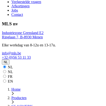
Veelgestelde vragen
Afkortingen
Jobs
Contact
MLS nv
Industriezone Grensland E2
Ringlaan 7, B-8930 Menen
Elke werkdag van 8-12u en 13-17u.
info@mls.be
+32 (0)56 53 11 33
NL
NL
NL
FR
EN
Home
Producten