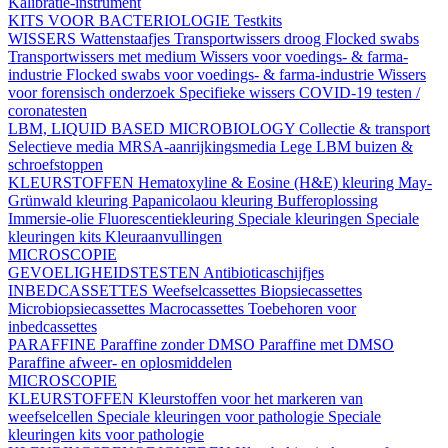
Kalibratie-instrument
KITS VOOR BACTERIOLOGIE
Testkits
WISSERS
Wattenstaafjes
Transportwissers droog
Flocked swabs
Transportwissers met medium
Wissers voor voedings- & farma-
industrie
Flocked swabs voor voedings- & farma-industrie
Wissers
voor forensisch onderzoek
Specifieke wissers
COVID-19 testen /
coronatesten
LBM, LIQUID BASED MICROBIOLOGY
Collectie & transport
Selectieve media
MRSA-aanrijkingsmedia
Lege LBM buizen &
schroefstoppen
KLEURSTOFFEN
Hematoxyline & Eosine (H&E) kleuring
May-
Grünwald kleuring
Papanicolaou kleuring
Bufferoplossing
Immersie-olie
Fluorescentiekleuring
Speciale kleuringen
Speciale
kleuringen kits
Kleuraanvullingen
MICROSCOPIE
GEVOELIGHEIDSTESTEN
Antibioticaschijfjes
INBEDCASSETTES
Weefselcassettes
Biopsiecassettes
Microbiopsiecassettes
Macrocassettes
Toebehoren voor
inbedcassettes
PARAFFINE
Paraffine zonder DMSO
Paraffine met DMSO
Paraffine afweer- en oplosmiddelen
MICROSCOPIE
KLEURSTOFFEN
Kleurstoffen voor het markeren van
weefselcellen
Speciale kleuringen voor pathologie
Speciale
kleuringen kits voor pathologie