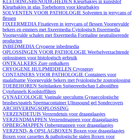
KLEURINGSBENODIGHEDEN
Kleurbakjes in kunststof
Kleurbakjes in glas
Toebehoren voor kleurbakjes
SOLVENTEN VOOR PATHOLOGIE
Solventen in jerrycans of
flessen
FIXEERMEDIA
Fixatieven in jerrycans of flessen
Voorgevulde
bekers en emmers met fixeermedia
Cytologisch fixeermedia
Voorgevulde schalen met fixeermedia
Formaline neutraliserende
producten
INBEDMEDIA
Cryogene inbedmedia
OPLOSSINGEN VOOR PATHOLOGIE
Weefselverzachtende
oplossingen voor histologisch gebruik
ONTKALKERS
Zure ontkalkers
CRYOGENE HULPMIDDELEN
Cryospray
CONTAINERS VOOR PATHOLOGIE
Containers voor
staalafname
Voorgevulde bekers met fysiologische zoutoplossing
TOEBEHOREN
Snijplanken
Snijgereedschap
Labostiften
Cytofunnels
Koolstoffilters
GYNAECOLOGIE
Vaginale speculums
Gynaecologische
brushes/spatels
Spermacontainer
Ultrasound gel
Sondecovers
ARCHIVERINGSOPLOSSING
VERZENDETUIS
Verzendetuis voor draagglaasjes
VERZENDMAPPEN
Verzendmappen voor draagglaasjes
OPBERGMAPPEN
Opbergmappen voor draagglaasjes
VERZEND- & OPSLAGBOXEN
Boxen voor draagglaasjes
Boxen voor cassettes & pathologische stalen
Boxen voor