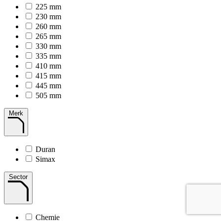
225 mm
230 mm
260 mm
265 mm
330 mm
335 mm
410 mm
415 mm
445 mm
505 mm
Merk
Duran
Simax
Sector
Chemie