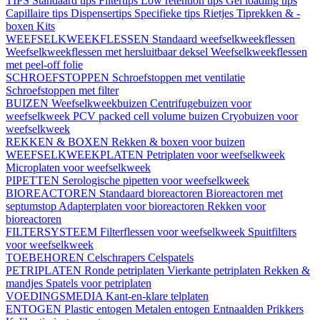
TIPS
Standaard tips
Filtertips
Low retention tips
Gel loading tips
Capillaire tips
Dispensertips
Specifieke tips
Rietjes
Tiprekken & -
boxen
Kits
WEEFSELKWEEKFLESSEN
Standaard weefselkweekflessen
Weefselkweekflessen met hersluitbaar deksel
Weefselkweekflessen
met peel-off folie
SCHROEFSTOPPEN
Schroefstoppen met ventilatie
Schroefstoppen met filter
BUIZEN
Weefselkweekbuizen
Centrifugebuizen voor
weefselkweek
PCV packed cell volume buizen
Cryobuizen voor
weefselkweek
REKKEN & BOXEN
Rekken & boxen voor buizen
WEEFSELKWEEKPLATEN
Petriplaten voor weefselkweek
Microplaten voor weefselkweek
PIPETTEN
Serologische pipetten voor weefselkweek
BIOREACTOREN
Standaard bioreactoren
Bioreactoren met
septumstop
Adapterplaten voor bioreactoren
Rekken voor
bioreactoren
FILTERSYSTEEM
Filterflessen voor weefselkweek
Spuitfilters
voor weefselkweek
TOEBEHOREN
Celschrapers
Celspatels
PETRIPLATEN
Ronde petriplaten
Vierkante petriplaten
Rekken &
mandjes
Spatels voor petriplaten
VOEDINGSMEDIA
Kant-en-klare telplaten
ENTOGEN
Plastic entogen
Metalen entogen
Entnaalden
Prikkers