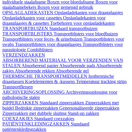
individuele staalafname
Boxen voor bloedafname
Boxen voor
staalafnamebekers
Boxen voor gemengd gebruik
OPSLAGLADEKASTEN
Opslagladekasten voor draagglaasjes
Opslagladekasten voor cassettes
Opslagladekasten voor
draagglaasjes & cassettes
Toebehoren voor opslagladekasten
TRANSPORTBUIZEN
Standaard transportbuizen
TRANSPORTBLISTERS
Transportblisters voor bloedbuizen
Transportblisters voor feces- & urinebuizen
Transportblisters voor
swabs
Transportblisters voor draagglaasjes
Transportblisters voor
parasitologie
Combiblisters
VERZENDZAKKEN
ABSORBEREND MATERIAAL VOOR VERZENDEN VAN
STALEN
Absorberend papier
Absorberende pads
Absorberende
zakjes
Absorberende rekken
Absorberende gel
THERMISCHE TRANSPORTMIDDELEN
Isothermische
draagtassen
Koelelementen & -kussens
Temperatuur tracking strips
Transportflessen
ARCHIVERINGSOPLOSSING
Archiveringsoplossing voor
pathologische stalen
ZIPPERZAKKEN
Standaard zipperzakken
Zipperzakken met
buidel
Bedrukte zipperzakken
Gepersonaliseerde zipperzakken
Zipperzakken met dubbele sluiting
Stand-up zakken
COEXZAKJES
Standaard coexzakjes
PATIËNTENKLEDINGZAKKEN
Standaard
patiëntenkledingzakken