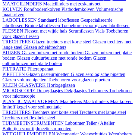
MAATCILINDERS
Maatcilinders met zeskantvoet
KOLVEN
Rondbodemkolven
Platbodemkolven
Volumetrische
maatkolven
LABOFLESSEN
Standaard laboflessen
Gespecialiseerde
laboflessen
Bruine laboflessen
Toebehoren voor glazen laboflessen
FLESSEN
Flessen met wijde hals
Serumflessen
Vials
Toebehoren
voor glazen flessen
TRECHTERS
Glazen trechters met korte steel
Glazen trechters met
lange steel
Glazen scheidtrechters
BUIZEN
Glazen buizen met ronde bodem
Glazen buizen met platte
bodem
Glazen cultuurbuizen met ronde bodem
Glazen
cultuurbuizen met platte bodem
FILTRATIE
Filterapparaat
PIPETTEN
Glazen pasteurpipetten
Glazen serologische pipetten
Glazen volumepipetten
Toebehoren voor glazen pipetten
KLEIN GLASWERK
Horlogeglazen
MICROSCOPIE
Draagglaasjes
Dekglaasjes
Telkamers
Toebehoren
voor microscopie
PLASTIC MAATVORMEN
Maatbekers
Maatcilinders
Maatkolven
Imhoff kegel voor sedimentatie
TRECHTERS
Trechters met korte steel
Trechters met lange steel
Trechters met flexibele steel
TIJDMEETINSTRUMENTEN
Labotimer
Teller / Afteller
Batterijen voor tijdmeetinstrumenten
WEEGHULPMIDDELEN
Weegpapier
Weegschuitjes
Weegbekers