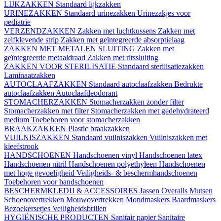
LIJKZAKKEN
Standaard lijkzakken
URINEZAKKEN
Standaard urinezakken
Urinezakjes voor
pediatrie
VERZENDZAKKEN
Zakken met luchtkussens
Zakken met
zelfklevende strip
Zakken met geïntegreerde absorptielaag
ZAKKEN MET METALEN SLUITING
Zakken met
geïntegreerde metaaldraad
Zakken met ritssluiting
ZAKKEN VOOR STERILISATIE
Standaard sterilisatiezakken
Laminaatzakken
AUTOCLAAFZAKKEN
Standaard autoclaafzakken
Bedrukte
autoclaafzakken
Autoclaafdeodorant
STOMACHERZAKKEN
Stomacherzakken zonder filter
Stomacherzakken met filter
Stomacherzakken met gedehydrateerd
medium
Toebehoren voor stomacherzakken
BRAAKZAKKEN
Plastic braakzakken
VUILNISZAKKEN
Standaard vuilniszakken
Vuilniszakken met
kleefstrook
HANDSCHOENEN
Handschoenen vinyl
Handschoenen latex
Handschoenen nitril
Handschoenen polyethyleen
Handschoenen
met hoge gevoeligheid
Veiligheids- & beschermhandschoenen
Toebehoren voor handschoenen
BESCHERMKLEDIJ & ACCESSOIRES
Jassen
Overalls
Mutsen
Schoenovertrekken
Mouwovertrekken
Mondmaskers
Baardmaskers
Bezoekersetjes
Veiligheidsbrillen
HYGIËNISCHE PRODUCTEN
Sanitair papier
Sanitaire