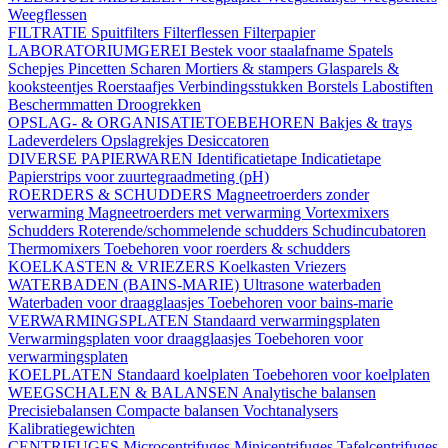
Weegflessen
FILTRATIE
Spuitfilters
Filterflessen
Filterpapier
LABORATORIUMGEREI
Bestek voor staalafname
Spatels
Schepjes
Pincetten
Scharen
Mortiers & stampers
Glasparels &
kooksteentjes
Roerstaafjes
Verbindingsstukken
Borstels
Labostiften
Beschermmatten
Droogrekken
OPSLAG- & ORGANISATIETOEBEHOREN
Bakjes & trays
Ladeverdelers
Opslagrekjes
Desiccatoren
DIVERSE PAPIERWAREN
Identificatietape
Indicatietape
Papierstrips voor zuurtegraadmeting (pH)
ROERDERS & SCHUDDERS
Magneetroerders zonder
verwarming
Magneetroerders met verwarming
Vortexmixers
Schudders
Roterende/schommelende schudders
Schudincubatoren
Thermomixers
Toebehoren voor roerders & schudders
KOELKASTEN & VRIEZERS
Koelkasten
Vriezers
WATERBADEN (BAINS-MARIE)
Ultrasone waterbaden
Waterbaden voor draagglaasjes
Toebehoren voor bains-marie
VERWARMINGSPLATEN
Standaard verwarmingsplaten
Verwarmingsplaten voor draagglaasjes
Toebehoren voor
verwarmingsplaten
KOELPLATEN
Standaard koelplaten
Toebehoren voor koelplaten
WEEGSCHALEN & BALANSEN
Analytische balansen
Precisiebalansen
Compacte balansen
Vochtanalysers
Kalibratiegewichten
CENTRIFUGES
Microcentrifuges
Minicentrifuges
Tafelcentrifuges