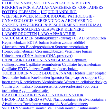
BLOEDAFNAME, SPUITEN & NAALDEN
BUIZEN,
REKKEN & PCR
STAALAFNAMEBEKERS, CONTAINERS,
POTTEN, FLESSEN ...
LIQUID HANDLING
WEEFSELKWEEK
MICROBIOLOGIE
PATHOLOGIE -
GYNAECOLOGIE
VERZENDING & ARCHIVERING
ZAKKEN
HYGIENISCH & BESCHERMEND MATERIAAL
MESJES & SCALPELS
GLASWERK
KLEINERE
LABOPRODUCTEN
LABO APPARATUUR
VACUÜMBUIZEN
Stollingsbuizen (citraat) / CTAD
Serumbuizen
Heparinebuizen
EDTA-buizen
Buizen zonder additief
Glucosebuizen
Bloedgroepbuizen
Sporenelementbuizen
Homocysteinebuizen
Crossmatchbuizen
Veterinaire buizen
Urinebuizen
cfDNA-buizen (DNA-preserver)
CAPILLAIRE BLOEDAFNAMEBUIZEN
Capillaire
stollingsbuizen
Capillaire serumbuizen
Capillaire heparinebuizen
Capillaire EDTA-buizen
Capillaire glucosebuizen
TOEBEHOREN VOOR BLOEDAFNAME
Holders
Luer adapter
Secundaire buizen
Knelbanden (garrots)
Snap caps & stoppen
Cap
insert rings
Kleefpleisters
Alcoholswabs
Watten en cellulose doekjes
Vingerprik - hielprik
Kompressen
Glucoseoplossing voor orale
toediening
Agglutinatieplaatjes
NAALDCONTAINERS & CONTAINERS VOOR
GECONTAMINEERD AFVAL
Naaldcontainers & afvalcontainers
Afvalkartons
Toebehoren voor naald- & afvalcontainers
SPUITEN
Standaard spuiten
Veiligheidsspuiten
Insulinespuiten