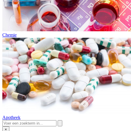
Chemie
Apotheek
×