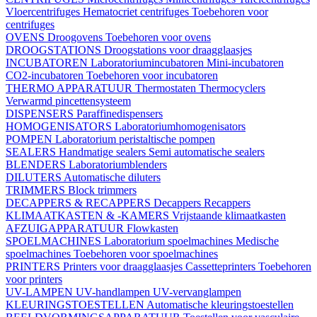
Vloercentrifuges
Hematocriet centrifuges
Toebehoren voor
centrifuges
OVENS
Droogovens
Toebehoren voor ovens
DROOGSTATIONS
Droogstations voor draagglaasjes
INCUBATOREN
Laboratoriumincubatoren
Mini-incubatoren
CO2-incubatoren
Toebehoren voor incubatoren
THERMO APPARATUUR
Thermostaten
Thermocyclers
Verwarmd pincettensysteem
DISPENSERS
Paraffinedispensers
HOMOGENISATORS
Laboratoriumhomogenisators
POMPEN
Laboratorium peristaltische pompen
SEALERS
Handmatige sealers
Semi automatische sealers
BLENDERS
Laboratoriumblenders
DILUTERS
Automatische diluters
TRIMMERS
Block trimmers
DECAPPERS & RECAPPERS
Decappers
Recappers
KLIMAATKASTEN & -KAMERS
Vrijstaande klimaatkasten
AFZUIGAPPARATUUR
Flowkasten
SPOELMACHINES
Laboratorium spoelmachines
Medische
spoelmachines
Toebehoren voor spoelmachines
PRINTERS
Printers voor draagglaasjes
Cassetteprinters
Toebehoren
voor printers
UV-LAMPEN
UV-handlampen
UV-vervanglampen
KLEURINGSTOESTELLEN
Automatische kleuringstoestellen