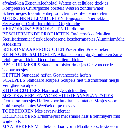
afvalzakken
Zepen
Alcoholgel
Watten en cellulose doekjes
Kompressen
Chirurgische borstels
Wassen zonder water
Scheermesjes
Incontinentieproducten
Desinfectiemiddelen
MEDISCHE HULPMIDDELEN
Tongspatels
Nierbekken
Fecesvanger
Oorhulpmiddelen
Oogdouche
VERZORGINGSPRODUCTEN
Huidlotion
BESCHERMENDE PRODUCTEN
Onderzoekstafelrollen
Sterilisatiepapier
Sterk absorberend beschermpapier
Aluminiumfolie
Afdekfilm
SCHOONMAAKPRODUCTEN
Poetsrollen
Poetsdoeken
REININGINGSMIDDELEN
Alkalische reinigingsmiddelen
Zure
reinigingsmiddelen
Decontaminatiemiddelen
BISTOURIMESJES
Standaard bistourimesjes
Geavanceerde
bistourimesjes
HEFTEN
Standaard heften
Geavanceerde heften
SCALPELS
Standaard scalpels
Scalpels met uitschuifbaar mesje
Veiligheidsscalpels
STITCH CUTTERS
Handmatige stitch cutters
MESJES & HEFTEN VOOR HUIDTRANSPLANTATIES
Dermatoommesjes
Heften voor huidtransplantaties
Mesjes voor
huidtransplantaties
Weefselcoupe mesjes
TOEBEHOREN
Mesjesverwijderaar
ERLENMEYERS
Erlenmeyers met smalle hals
Erlenmeyers met
wijde hals
MAATBEKERS
Maatbekers, lage vorm
Maatbekers, hoge vorm