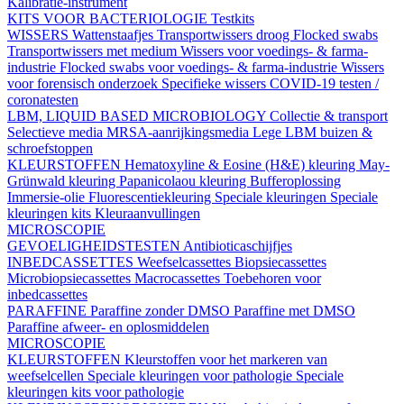
Kalibratie-instrument
KITS VOOR BACTERIOLOGIE
Testkits
WISSERS
Wattenstaafjes
Transportwissers droog
Flocked swabs
Transportwissers met medium
Wissers voor voedings- & farma-
industrie
Flocked swabs voor voedings- & farma-industrie
Wissers
voor forensisch onderzoek
Specifieke wissers
COVID-19 testen /
coronatesten
LBM, LIQUID BASED MICROBIOLOGY
Collectie & transport
Selectieve media
MRSA-aanrijkingsmedia
Lege LBM buizen &
schroefstoppen
KLEURSTOFFEN
Hematoxyline & Eosine (H&E) kleuring
May-
Grünwald kleuring
Papanicolaou kleuring
Bufferoplossing
Immersie-olie
Fluorescentiekleuring
Speciale kleuringen
Speciale
kleuringen kits
Kleuraanvullingen
MICROSCOPIE
GEVOELIGHEIDSTESTEN
Antibioticaschijfjes
INBEDCASSETTES
Weefselcassettes
Biopsiecassettes
Microbiopsiecassettes
Macrocassettes
Toebehoren voor
inbedcassettes
PARAFFINE
Paraffine zonder DMSO
Paraffine met DMSO
Paraffine afweer- en oplosmiddelen
MICROSCOPIE
KLEURSTOFFEN
Kleurstoffen voor het markeren van
weefselcellen
Speciale kleuringen voor pathologie
Speciale
kleuringen kits voor pathologie