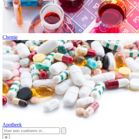
Chemie
Apotheek
×