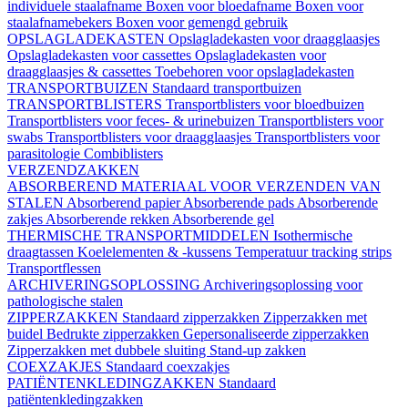
individuele staalafname
Boxen voor bloedafname
Boxen voor
staalafnamebekers
Boxen voor gemengd gebruik
OPSLAGLADEKASTEN
Opslagladekasten voor draagglaasjes
Opslagladekasten voor cassettes
Opslagladekasten voor
draagglaasjes & cassettes
Toebehoren voor opslagladekasten
TRANSPORTBUIZEN
Standaard transportbuizen
TRANSPORTBLISTERS
Transportblisters voor bloedbuizen
Transportblisters voor feces- & urinebuizen
Transportblisters voor
swabs
Transportblisters voor draagglaasjes
Transportblisters voor
parasitologie
Combiblisters
VERZENDZAKKEN
ABSORBEREND MATERIAAL VOOR VERZENDEN VAN
STALEN
Absorberend papier
Absorberende pads
Absorberende
zakjes
Absorberende rekken
Absorberende gel
THERMISCHE TRANSPORTMIDDELEN
Isothermische
draagtassen
Koelelementen & -kussens
Temperatuur tracking strips
Transportflessen
ARCHIVERINGSOPLOSSING
Archiveringsoplossing voor
pathologische stalen
ZIPPERZAKKEN
Standaard zipperzakken
Zipperzakken met
buidel
Bedrukte zipperzakken
Gepersonaliseerde zipperzakken
Zipperzakken met dubbele sluiting
Stand-up zakken
COEXZAKJES
Standaard coexzakjes
PATIËNTENKLEDINGZAKKEN
Standaard
patiëntenkledingzakken