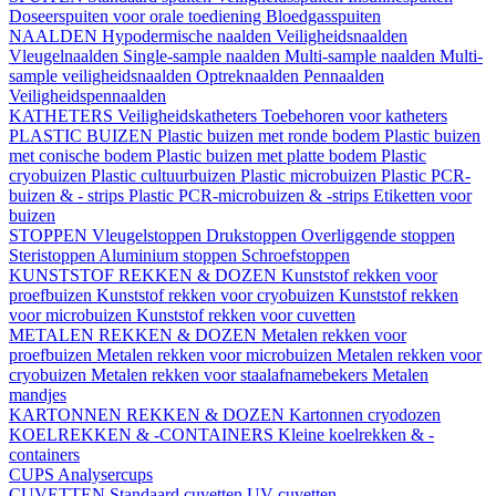
Doseerspuiten voor orale toediening
Bloedgasspuiten
NAALDEN
Hypodermische naalden
Veiligheidsnaalden
Vleugelnaalden
Single-sample naalden
Multi-sample naalden
Multi-
sample veiligheidsnaalden
Optreknaalden
Pennaalden
Veiligheidspennaalden
KATHETERS
Veiligheidskatheters
Toebehoren voor katheters
PLASTIC BUIZEN
Plastic buizen met ronde bodem
Plastic buizen
met conische bodem
Plastic buizen met platte bodem
Plastic
cryobuizen
Plastic cultuurbuizen
Plastic microbuizen
Plastic PCR-
buizen & - strips
Plastic PCR-microbuizen & -strips
Etiketten voor
buizen
STOPPEN
Vleugelstoppen
Drukstoppen
Overliggende stoppen
Steristoppen
Aluminium stoppen
Schroefstoppen
KUNSTSTOF REKKEN & DOZEN
Kunststof rekken voor
proefbuizen
Kunststof rekken voor cryobuizen
Kunststof rekken
voor microbuizen
Kunststof rekken voor cuvetten
METALEN REKKEN & DOZEN
Metalen rekken voor
proefbuizen
Metalen rekken voor microbuizen
Metalen rekken voor
cryobuizen
Metalen rekken voor staalafnamebekers
Metalen
mandjes
KARTONNEN REKKEN & DOZEN
Kartonnen cryodozen
KOELREKKEN & -CONTAINERS
Kleine koelrekken & -
containers
CUPS
Analysercups
CUVETTEN
Standaard cuvetten
UV-cuvetten