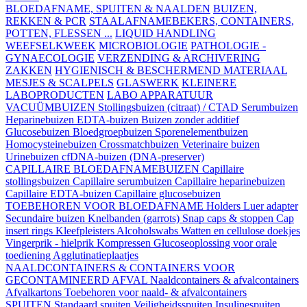
BLOEDAFNAME, SPUITEN & NAALDEN
BUIZEN,
REKKEN & PCR
STAALAFNAMEBEKERS, CONTAINERS,
POTTEN, FLESSEN ...
LIQUID HANDLING
WEEFSELKWEEK
MICROBIOLOGIE
PATHOLOGIE -
GYNAECOLOGIE
VERZENDING & ARCHIVERING
ZAKKEN
HYGIENISCH & BESCHERMEND MATERIAAL
MESJES & SCALPELS
GLASWERK
KLEINERE
LABOPRODUCTEN
LABO APPARATUUR
VACUÜMBUIZEN
Stollingsbuizen (citraat) / CTAD
Serumbuizen
Heparinebuizen
EDTA-buizen
Buizen zonder additief
Glucosebuizen
Bloedgroepbuizen
Sporenelementbuizen
Homocysteinebuizen
Crossmatchbuizen
Veterinaire buizen
Urinebuizen
cfDNA-buizen (DNA-preserver)
CAPILLAIRE BLOEDAFNAMEBUIZEN
Capillaire
stollingsbuizen
Capillaire serumbuizen
Capillaire heparinebuizen
Capillaire EDTA-buizen
Capillaire glucosebuizen
TOEBEHOREN VOOR BLOEDAFNAME
Holders
Luer adapter
Secundaire buizen
Knelbanden (garrots)
Snap caps & stoppen
Cap
insert rings
Kleefpleisters
Alcoholswabs
Watten en cellulose doekjes
Vingerprik - hielprik
Kompressen
Glucoseoplossing voor orale
toediening
Agglutinatieplaatjes
NAALDCONTAINERS & CONTAINERS VOOR
GECONTAMINEERD AFVAL
Naaldcontainers & afvalcontainers
Afvalkartons
Toebehoren voor naald- & afvalcontainers
SPUITEN
Standaard spuiten
Veiligheidsspuiten
Insulinespuiten