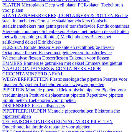
PLATEN
Microplaten
Deep well platen
PCR-platen
Toebehoren
voor platen
STAALAFNAMEBEKERS, CONTAINERS & POTTEN
Rechte
staalafnamebekers
Conische staalafnamebekers
Conische
staalafnamebekers met geïntegreerd transferdevice
Ronde containers
Vierkante containers
Schepbekers
Bekers met metalen deksel
Potten
met wijde opening (zalfpotten)
Medicijnbekers
Bekers met
zelfklevend deksel
Drinkbekers
FLESSEN
Ronde flessen
Vierkante en rechthoekige flessen
Octagonale flessen
Flessen met geïntegreerd transferdevice
Wateranalyse flessen
Doseerflessen
Etiketten voor flessen
EMMERS
Emmers te gebruiken met deksel
Emmers met giettuit
NAALDCONTAINERS & CONTAINERS VOOR
GECONTAMINEERD AFVAL
WEGWERPPIPETTEN
Plastic serologische pipetten
Peertjes voor
pipetten
Polypetten
Toebehoren voor wegwerppipetten
PIPETTEN
Manuele pipetten
Elektronische pipetten
Pipetten voor
verdunningen
Positive displacement pipetten
Repetitieve pipetten
Spuitpipetten
Toebehoren voor pipetten
DISPENSERS
Flessendispensers
PIPETTEERHULPEN
Manuele pipetteerhulpen
Elektronische
pipetteerhulpen
TECHNISCHE ONDERSTEUNING VOOR PIPETTEN
Onderhoud, kalibratie & reparatie voor pipetten