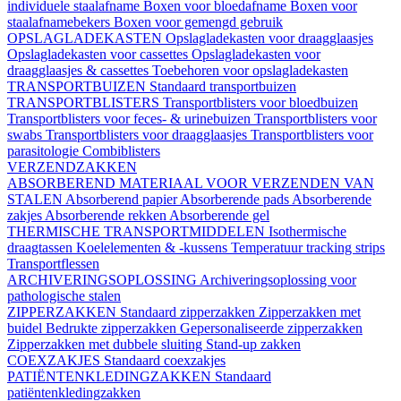
individuele staalafname
Boxen voor bloedafname
Boxen voor
staalafnamebekers
Boxen voor gemengd gebruik
OPSLAGLADEKASTEN
Opslagladekasten voor draagglaasjes
Opslagladekasten voor cassettes
Opslagladekasten voor
draagglaasjes & cassettes
Toebehoren voor opslagladekasten
TRANSPORTBUIZEN
Standaard transportbuizen
TRANSPORTBLISTERS
Transportblisters voor bloedbuizen
Transportblisters voor feces- & urinebuizen
Transportblisters voor
swabs
Transportblisters voor draagglaasjes
Transportblisters voor
parasitologie
Combiblisters
VERZENDZAKKEN
ABSORBEREND MATERIAAL VOOR VERZENDEN VAN
STALEN
Absorberend papier
Absorberende pads
Absorberende
zakjes
Absorberende rekken
Absorberende gel
THERMISCHE TRANSPORTMIDDELEN
Isothermische
draagtassen
Koelelementen & -kussens
Temperatuur tracking strips
Transportflessen
ARCHIVERINGSOPLOSSING
Archiveringsoplossing voor
pathologische stalen
ZIPPERZAKKEN
Standaard zipperzakken
Zipperzakken met
buidel
Bedrukte zipperzakken
Gepersonaliseerde zipperzakken
Zipperzakken met dubbele sluiting
Stand-up zakken
COEXZAKJES
Standaard coexzakjes
PATIËNTENKLEDINGZAKKEN
Standaard
patiëntenkledingzakken