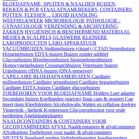
BLOEDAFNAME, SPUITEN & NAALDEN
BUIZEN,
REKKEN & PCR
STAALAFNAMEBEKERS, CONTAINERS,
POTTEN, FLESSEN ...
LIQUID HANDLING
WEEFSELKWEEK
MICROBIOLOGIE
PATHOLOGIE -
GYNAECOLOGIE
VERZENDING & ARCHIVERING
ZAKKEN
HYGIENISCH & BESCHERMEND MATERIAAL
MESJES & SCALPELS
GLASWERK
KLEINERE
LABOPRODUCTEN
LABO APPARATUUR
VACUÜMBUIZEN
Stollingsbuizen (citraat) / CTAD
Serumbuizen
Heparinebuizen
EDTA-buizen
Buizen zonder additief
Glucosebuizen
Bloedgroepbuizen
Sporenelementbuizen
Homocysteinebuizen
Crossmatchbuizen
Veterinaire buizen
Urinebuizen
cfDNA-buizen (DNA-preserver)
CAPILLAIRE BLOEDAFNAMEBUIZEN
Capillaire
stollingsbuizen
Capillaire serumbuizen
Capillaire heparinebuizen
Capillaire EDTA-buizen
Capillaire glucosebuizen
TOEBEHOREN VOOR BLOEDAFNAME
Holders
Luer adapter
Secundaire buizen
Knelbanden (garrots)
Snap caps & stoppen
Cap
insert rings
Kleefpleisters
Alcoholswabs
Watten en cellulose doekjes
Vingerprik - hielprik
Kompressen
Glucoseoplossing voor orale
toediening
Agglutinatieplaatjes
NAALDCONTAINERS & CONTAINERS VOOR
GECONTAMINEERD AFVAL
Naaldcontainers & afvalcontainers
Afvalkartons
Toebehoren voor naald- & afvalcontainers
SPUITEN
Standaard spuiten
Veiligheidsspuiten
Insulinespuiten