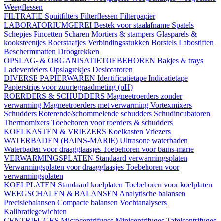
Weegflessen
FILTRATIE
Spuitfilters
Filterflessen
Filterpapier
LABORATORIUMGEREI
Bestek voor staalafname
Spatels
Schepjes
Pincetten
Scharen
Mortiers & stampers
Glasparels &
kooksteentjes
Roerstaafjes
Verbindingsstukken
Borstels
Labostiften
Beschermmatten
Droogrekken
OPSLAG- & ORGANISATIETOEBEHOREN
Bakjes & trays
Ladeverdelers
Opslagrekjes
Desiccatoren
DIVERSE PAPIERWAREN
Identificatietape
Indicatietape
Papierstrips voor zuurtegraadmeting (pH)
ROERDERS & SCHUDDERS
Magneetroerders zonder
verwarming
Magneetroerders met verwarming
Vortexmixers
Schudders
Roterende/schommelende schudders
Schudincubatoren
Thermomixers
Toebehoren voor roerders & schudders
KOELKASTEN & VRIEZERS
Koelkasten
Vriezers
WATERBADEN (BAINS-MARIE)
Ultrasone waterbaden
Waterbaden voor draagglaasjes
Toebehoren voor bains-marie
VERWARMINGSPLATEN
Standaard verwarmingsplaten
Verwarmingsplaten voor draagglaasjes
Toebehoren voor
verwarmingsplaten
KOELPLATEN
Standaard koelplaten
Toebehoren voor koelplaten
WEEGSCHALEN & BALANSEN
Analytische balansen
Precisiebalansen
Compacte balansen
Vochtanalysers
Kalibratiegewichten
CENTRIFUGES
Microcentrifuges
Minicentrifuges
Tafelcentrifuges