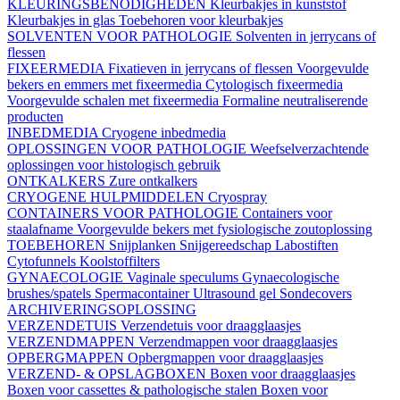
KLEURINGSBENODIGHEDEN
Kleurbakjes in kunststof
Kleurbakjes in glas
Toebehoren voor kleurbakjes
SOLVENTEN VOOR PATHOLOGIE
Solventen in jerrycans of
flessen
FIXEERMEDIA
Fixatieven in jerrycans of flessen
Voorgevulde
bekers en emmers met fixeermedia
Cytologisch fixeermedia
Voorgevulde schalen met fixeermedia
Formaline neutraliserende
producten
INBEDMEDIA
Cryogene inbedmedia
OPLOSSINGEN VOOR PATHOLOGIE
Weefselverzachtende
oplossingen voor histologisch gebruik
ONTKALKERS
Zure ontkalkers
CRYOGENE HULPMIDDELEN
Cryospray
CONTAINERS VOOR PATHOLOGIE
Containers voor
staalafname
Voorgevulde bekers met fysiologische zoutoplossing
TOEBEHOREN
Snijplanken
Snijgereedschap
Labostiften
Cytofunnels
Koolstoffilters
GYNAECOLOGIE
Vaginale speculums
Gynaecologische
brushes/spatels
Spermacontainer
Ultrasound gel
Sondecovers
ARCHIVERINGSOPLOSSING
VERZENDETUIS
Verzendetuis voor draagglaasjes
VERZENDMAPPEN
Verzendmappen voor draagglaasjes
OPBERGMAPPEN
Opbergmappen voor draagglaasjes
VERZEND- & OPSLAGBOXEN
Boxen voor draagglaasjes
Boxen voor cassettes & pathologische stalen
Boxen voor