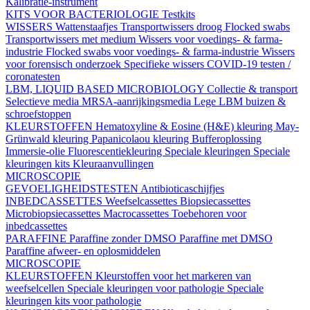
Kalibratie-instrument
KITS VOOR BACTERIOLOGIE
Testkits
WISSERS
Wattenstaafjes
Transportwissers droog
Flocked swabs
Transportwissers met medium
Wissers voor voedings- & farma-
industrie
Flocked swabs voor voedings- & farma-industrie
Wissers
voor forensisch onderzoek
Specifieke wissers
COVID-19 testen /
coronatesten
LBM, LIQUID BASED MICROBIOLOGY
Collectie & transport
Selectieve media
MRSA-aanrijkingsmedia
Lege LBM buizen &
schroefstoppen
KLEURSTOFFEN
Hematoxyline & Eosine (H&E) kleuring
May-
Grünwald kleuring
Papanicolaou kleuring
Bufferoplossing
Immersie-olie
Fluorescentiekleuring
Speciale kleuringen
Speciale
kleuringen kits
Kleuraanvullingen
MICROSCOPIE
GEVOELIGHEIDSTESTEN
Antibioticaschijfjes
INBEDCASSETTES
Weefselcassettes
Biopsiecassettes
Microbiopsiecassettes
Macrocassettes
Toebehoren voor
inbedcassettes
PARAFFINE
Paraffine zonder DMSO
Paraffine met DMSO
Paraffine afweer- en oplosmiddelen
MICROSCOPIE
KLEURSTOFFEN
Kleurstoffen voor het markeren van
weefselcellen
Speciale kleuringen voor pathologie
Speciale
kleuringen kits voor pathologie