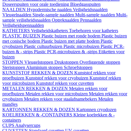
Doseerspuiten voor orale toediening
Bloedgasspuiten
NAALDEN
Hypodermische naalden
Veiligheidsnaalden
Vleugelnaalden
Single-sample naalden
Multi-sample naalden
Multi-
sample veiligheidsnaalden
Optreknaalden
Pennaalden
Veiligheidspennaalden
KATHETERS
Veiligheidskatheters
Toebehoren voor katheters
PLASTIC BUIZEN
Plastic buizen met ronde bodem
Plastic buizen
met conische bodem
Plastic buizen met platte bodem
Plastic
cryobuizen
Plastic cultuurbuizen
Plastic microbuizen
Plastic PCR-
buizen & - strips
Plastic PCR-microbuizen & -strips
Etiketten voor
buizen
STOPPEN
Vleugelstoppen
Drukstoppen
Overliggende stoppen
Steristoppen
Aluminium stoppen
Schroefstoppen
KUNSTSTOF REKKEN & DOZEN
Kunststof rekken voor
proefbuizen
Kunststof rekken voor cryobuizen
Kunststof rekken
voor microbuizen
Kunststof rekken voor cuvetten
METALEN REKKEN & DOZEN
Metalen rekken voor
proefbuizen
Metalen rekken voor microbuizen
Metalen rekken voor
cryobuizen
Metalen rekken voor staalafnamebekers
Metalen
mandjes
KARTONNEN REKKEN & DOZEN
Kartonnen cryodozen
KOELREKKEN & -CONTAINERS
Kleine koelrekken & -
containers
CUPS
Analysercups
CUVETTEN
Standaard cuvetten
UV-cuvetten