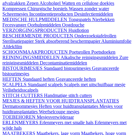
afvalzakken
Zepen
Alcoholgel
Watten en cellulose doekjes
Kompressen
Chirurgische borstels
Wassen zonder water
Scheermesjes
Incontinentieproducten
Desinfectiemiddelen
MEDISCHE HULPMIDDELEN
Tongspatels
Nierbekken
Fecesvanger
Oorhulpmiddelen
Oogdouche
VERZORGINGSPRODUCTEN
Huidlotion
BESCHERMENDE PRODUCTEN
Onderzoekstafelrollen
Sterilisatiepapier
Sterk absorberend beschermpapier
Aluminiumfolie
Afdekfilm
SCHOONMAAKPRODUCTEN
Poetsrollen
Poetsdoeken
REININGINGSMIDDELEN
Alkalische reinigingsmiddelen
Zure
reinigingsmiddelen
Decontaminatiemiddelen
BISTOURIMESJES
Standaard bistourimesjes
Geavanceerde
bistourimesjes
HEFTEN
Standaard heften
Geavanceerde heften
SCALPELS
Standaard scalpels
Scalpels met uitschuifbaar mesje
Veiligheidsscalpels
STITCH CUTTERS
Handmatige stitch cutters
MESJES & HEFTEN VOOR HUIDTRANSPLANTATIES
Dermatoommesjes
Heften voor huidtransplantaties
Mesjes voor
huidtransplantaties
Weefselcoupe mesjes
TOEBEHOREN
Mesjesverwijderaar
ERLENMEYERS
Erlenmeyers met smalle hals
Erlenmeyers met
wijde hals
MAATBEKERS
Maatbekers, lage vorm
Maatbekers, hoge vorm