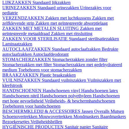
LIJKZAKKEN
Standaard lijkzakken
URINEZAKKEN
Standaard urinezakken
Urinezakjes voor
pediatrie
VERZENDZAKKEN
Zakken met luchtkussens
Zakken met
zelfklevende strip
Zakken met geïntegreerde absorptielaag
ZAKKEN MET METALEN SLUITING
Zakken met
geïntegreerde metaaldraad
Zakken met ritssluiting
ZAKKEN VOOR STERILISATIE
Standaard sterilisatiezakken
Laminaatzakken
AUTOCLAAFZAKKEN
Standaard autoclaafzakken
Bedrukte
autoclaafzakken
Autoclaafdeodorant
STOMACHERZAKKEN
Stomacherzakken zonder filter
Stomacherzakken met filter
Stomacherzakken met gedehydrateerd
medium
Toebehoren voor stomacherzakken
BRAAKZAKKEN
Plastic braakzakken
VUILNISZAKKEN
Standaard vuilniszakken
Vuilniszakken met
kleefstrook
HANDSCHOENEN
Handschoenen vinyl
Handschoenen latex
Handschoenen nitril
Handschoenen polyethyleen
Handschoenen
met hoge gevoeligheid
Veiligheids- & beschermhandschoenen
Toebehoren voor handschoenen
BESCHERMKLEDIJ & ACCESSOIRES
Jassen
Overalls
Mutsen
Schoenovertrekken
Mouwovertrekken
Mondmaskers
Baardmaskers
Bezoekersetjes
Veiligheidsbrillen
HYGIËNISCHE PRODUCTEN
Sanitair papier
Sanitaire