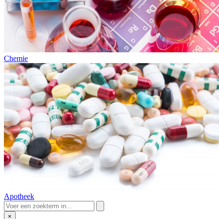
Chemie
Apotheek
×