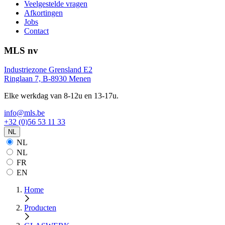
Veelgestelde vragen
Afkortingen
Jobs
Contact
MLS nv
Industriezone Grensland E2
Ringlaan 7, B-8930 Menen
Elke werkdag van 8-12u en 13-17u.
info@mls.be
+32 (0)56 53 11 33
NL
NL
NL
FR
EN
Home
Producten