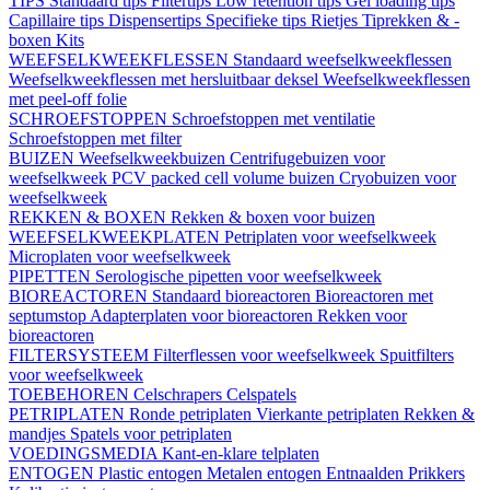
TIPS
Standaard tips
Filtertips
Low retention tips
Gel loading tips
Capillaire tips
Dispensertips
Specifieke tips
Rietjes
Tiprekken & -
boxen
Kits
WEEFSELKWEEKFLESSEN
Standaard weefselkweekflessen
Weefselkweekflessen met hersluitbaar deksel
Weefselkweekflessen
met peel-off folie
SCHROEFSTOPPEN
Schroefstoppen met ventilatie
Schroefstoppen met filter
BUIZEN
Weefselkweekbuizen
Centrifugebuizen voor
weefselkweek
PCV packed cell volume buizen
Cryobuizen voor
weefselkweek
REKKEN & BOXEN
Rekken & boxen voor buizen
WEEFSELKWEEKPLATEN
Petriplaten voor weefselkweek
Microplaten voor weefselkweek
PIPETTEN
Serologische pipetten voor weefselkweek
BIOREACTOREN
Standaard bioreactoren
Bioreactoren met
septumstop
Adapterplaten voor bioreactoren
Rekken voor
bioreactoren
FILTERSYSTEEM
Filterflessen voor weefselkweek
Spuitfilters
voor weefselkweek
TOEBEHOREN
Celschrapers
Celspatels
PETRIPLATEN
Ronde petriplaten
Vierkante petriplaten
Rekken &
mandjes
Spatels voor petriplaten
VOEDINGSMEDIA
Kant-en-klare telplaten
ENTOGEN
Plastic entogen
Metalen entogen
Entnaalden
Prikkers