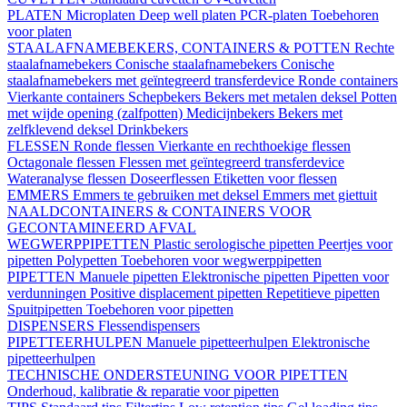
PLATEN
Microplaten
Deep well platen
PCR-platen
Toebehoren
voor platen
STAALAFNAMEBEKERS, CONTAINERS & POTTEN
Rechte
staalafnamebekers
Conische staalafnamebekers
Conische
staalafnamebekers met geïntegreerd transferdevice
Ronde containers
Vierkante containers
Schepbekers
Bekers met metalen deksel
Potten
met wijde opening (zalfpotten)
Medicijnbekers
Bekers met
zelfklevend deksel
Drinkbekers
FLESSEN
Ronde flessen
Vierkante en rechthoekige flessen
Octagonale flessen
Flessen met geïntegreerd transferdevice
Wateranalyse flessen
Doseerflessen
Etiketten voor flessen
EMMERS
Emmers te gebruiken met deksel
Emmers met giettuit
NAALDCONTAINERS & CONTAINERS VOOR
GECONTAMINEERD AFVAL
WEGWERPPIPETTEN
Plastic serologische pipetten
Peertjes voor
pipetten
Polypetten
Toebehoren voor wegwerppipetten
PIPETTEN
Manuele pipetten
Elektronische pipetten
Pipetten voor
verdunningen
Positive displacement pipetten
Repetitieve pipetten
Spuitpipetten
Toebehoren voor pipetten
DISPENSERS
Flessendispensers
PIPETTEERHULPEN
Manuele pipetteerhulpen
Elektronische
pipetteerhulpen
TECHNISCHE ONDERSTEUNING VOOR PIPETTEN
Onderhoud, kalibratie & reparatie voor pipetten