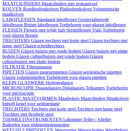
MAATCILINDERS
Maatcilinders met zeskantvoet
KOLVEN
Rondbodemkolven
Platbodemkolven
Volumetrische
maatkolven
LABOFLESSEN
Standaard laboflessen
Gespecialiseerde
laboflessen
Bruine laboflessen
Toebehoren voor glazen laboflessen
FLESSEN
Flessen met wijde hals
Serumflessen
Vials
Toebehoren
voor glazen flessen
TRECHTERS
Glazen trechters met korte steel
Glazen trechters met
lange steel
Glazen scheidtrechters
BUIZEN
Glazen buizen met ronde bodem
Glazen buizen met platte
bodem
Glazen cultuurbuizen met ronde bodem
Glazen
cultuurbuizen met platte bodem
FILTRATIE
Filterapparaat
PIPETTEN
Glazen pasteurpipetten
Glazen serologische pipetten
Glazen volumepipetten
Toebehoren voor glazen pipetten
KLEIN GLASWERK
Horlogeglazen
MICROSCOPIE
Draagglaasjes
Dekglaasjes
Telkamers
Toebehoren
voor microscopie
PLASTIC MAATVORMEN
Maatbekers
Maatcilinders
Maatkolven
Imhoff kegel voor sedimentatie
TRECHTERS
Trechters met korte steel
Trechters met lange steel
Trechters met flexibele steel
TIJDMEETINSTRUMENTEN
Labotimer
Teller / Afteller
Batterijen voor tijdmeetinstrumenten
WEEGHULPMIDDELEN
Weegpapier
Weegschuitjes
Weegbekers