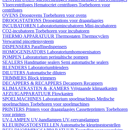
Vloercentrifuges
Hematocriet centrifuges
Toebehoren voor
centrifuges
OVENS
Droogovens
Toebehoren voor ovens
DROOGSTATIONS
Droogstations voor draagglaasjes
INCUBATOREN
Laboratoriumincubatoren
Mini-incubatoren
CO2-incubatoren
Toebehoren voor incubatoren
THERMO APPARATUUR
Thermostaten
Thermocyclers
Verwarmd pincettensysteem
DISPENSERS
Paraffinedispensers
HOMOGENISATORS
Laboratoriumhomogenisators
POMPEN
Laboratorium peristaltische pompen
SEALERS
Handmatige sealers
Semi automatische sealers
BLENDERS
Laboratoriumblenders
DILUTERS
Automatische diluters
TRIMMERS
Block trimmers
DECAPPERS & RECAPPERS
Decappers
Recappers
KLIMAATKASTEN & -KAMERS
Vrijstaande klimaatkasten
AFZUIGAPPARATUUR
Flowkasten
SPOELMACHINES
Laboratorium spoelmachines
Medische
spoelmachines
Toebehoren voor spoelmachines
PRINTERS
Printers voor draagglaasjes
Cassetteprinters
Toebehoren
voor printers
UV-LAMPEN
UV-handlampen
UV-vervanglampen
KLEURINGSTOESTELLEN
Automatische kleuringstoestellen