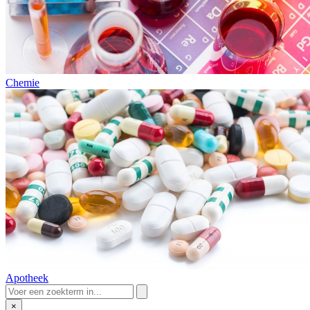
Chemie
Apotheek
×