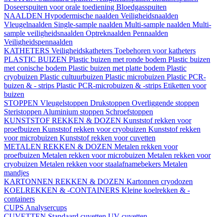
Doseerspuiten voor orale toediening
Bloedgasspuiten
NAALDEN
Hypodermische naalden
Veiligheidsnaalden
Vleugelnaalden
Single-sample naalden
Multi-sample naalden
Multi-
sample veiligheidsnaalden
Optreknaalden
Pennaalden
Veiligheidspennaalden
KATHETERS
Veiligheidskatheters
Toebehoren voor katheters
PLASTIC BUIZEN
Plastic buizen met ronde bodem
Plastic buizen
met conische bodem
Plastic buizen met platte bodem
Plastic
cryobuizen
Plastic cultuurbuizen
Plastic microbuizen
Plastic PCR-
buizen & - strips
Plastic PCR-microbuizen & -strips
Etiketten voor
buizen
STOPPEN
Vleugelstoppen
Drukstoppen
Overliggende stoppen
Steristoppen
Aluminium stoppen
Schroefstoppen
KUNSTSTOF REKKEN & DOZEN
Kunststof rekken voor
proefbuizen
Kunststof rekken voor cryobuizen
Kunststof rekken
voor microbuizen
Kunststof rekken voor cuvetten
METALEN REKKEN & DOZEN
Metalen rekken voor
proefbuizen
Metalen rekken voor microbuizen
Metalen rekken voor
cryobuizen
Metalen rekken voor staalafnamebekers
Metalen
mandjes
KARTONNEN REKKEN & DOZEN
Kartonnen cryodozen
KOELREKKEN & -CONTAINERS
Kleine koelrekken & -
containers
CUPS
Analysercups
CUVETTEN
Standaard cuvetten
UV-cuvetten