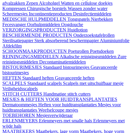
afvalzakken
Zepen
Alcoholgel
Watten en cellulose doekjes
Kompressen
Chirurgische borstels
Wassen zonder water
Scheermesjes
Incontinentieproducten
Desinfectiemiddelen
MEDISCHE HULPMIDDELEN
Tongspatels
Nierbekken
Fecesvanger
Oorhulpmiddelen
Oogdouche
VERZORGINGSPRODUCTEN
Huidlotion
BESCHERMENDE PRODUCTEN
Onderzoekstafelrollen
Sterilisatiepapier
Sterk absorberend beschermpapier
Aluminiumfolie
Afdekfilm
SCHOONMAAKPRODUCTEN
Poetsrollen
Poetsdoeken
REININGINGSMIDDELEN
Alkalische reinigingsmiddelen
Zure
reinigingsmiddelen
Decontaminatiemiddelen
BISTOURIMESJES
Standaard bistourimesjes
Geavanceerde
bistourimesjes
HEFTEN
Standaard heften
Geavanceerde heften
SCALPELS
Standaard scalpels
Scalpels met uitschuifbaar mesje
Veiligheidsscalpels
STITCH CUTTERS
Handmatige stitch cutters
MESJES & HEFTEN VOOR HUIDTRANSPLANTATIES
Dermatoommesjes
Heften voor huidtransplantaties
Mesjes voor
huidtransplantaties
Weefselcoupe mesjes
TOEBEHOREN
Mesjesverwijderaar
ERLENMEYERS
Erlenmeyers met smalle hals
Erlenmeyers met
wijde hals
MAATBEKERS
Maatbekers, lage vorm
Maatbekers, hoge vorm