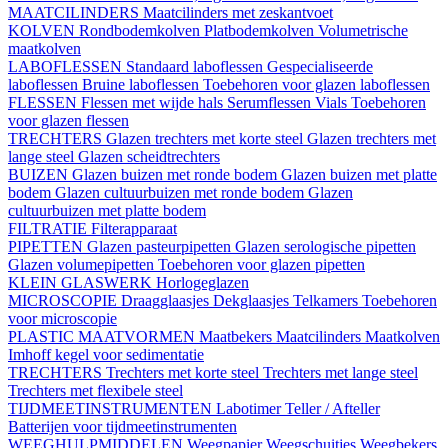
MAATCILINDERS
Maatcilinders met zeskantvoet
KOLVEN
Rondbodemkolven
Platbodemkolven
Volumetrische
maatkolven
LABOFLESSEN
Standaard laboflessen
Gespecialiseerde
laboflessen
Bruine laboflessen
Toebehoren voor glazen laboflessen
FLESSEN
Flessen met wijde hals
Serumflessen
Vials
Toebehoren
voor glazen flessen
TRECHTERS
Glazen trechters met korte steel
Glazen trechters met
lange steel
Glazen scheidtrechters
BUIZEN
Glazen buizen met ronde bodem
Glazen buizen met platte
bodem
Glazen cultuurbuizen met ronde bodem
Glazen
cultuurbuizen met platte bodem
FILTRATIE
Filterapparaat
PIPETTEN
Glazen pasteurpipetten
Glazen serologische pipetten
Glazen volumepipetten
Toebehoren voor glazen pipetten
KLEIN GLASWERK
Horlogeglazen
MICROSCOPIE
Draagglaasjes
Dekglaasjes
Telkamers
Toebehoren
voor microscopie
PLASTIC MAATVORMEN
Maatbekers
Maatcilinders
Maatkolven
Imhoff kegel voor sedimentatie
TRECHTERS
Trechters met korte steel
Trechters met lange steel
Trechters met flexibele steel
TIJDMEETINSTRUMENTEN
Labotimer
Teller / Afteller
Batterijen voor tijdmeetinstrumenten
WEEGHULPMIDDELEN
Weegpapier
Weegschuitjes
Weegbekers