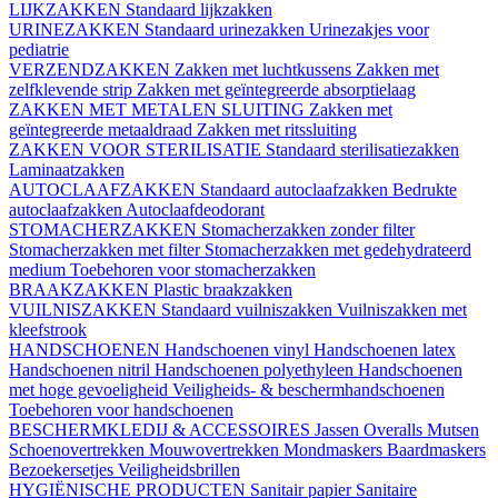
LIJKZAKKEN
Standaard lijkzakken
URINEZAKKEN
Standaard urinezakken
Urinezakjes voor
pediatrie
VERZENDZAKKEN
Zakken met luchtkussens
Zakken met
zelfklevende strip
Zakken met geïntegreerde absorptielaag
ZAKKEN MET METALEN SLUITING
Zakken met
geïntegreerde metaaldraad
Zakken met ritssluiting
ZAKKEN VOOR STERILISATIE
Standaard sterilisatiezakken
Laminaatzakken
AUTOCLAAFZAKKEN
Standaard autoclaafzakken
Bedrukte
autoclaafzakken
Autoclaafdeodorant
STOMACHERZAKKEN
Stomacherzakken zonder filter
Stomacherzakken met filter
Stomacherzakken met gedehydrateerd
medium
Toebehoren voor stomacherzakken
BRAAKZAKKEN
Plastic braakzakken
VUILNISZAKKEN
Standaard vuilniszakken
Vuilniszakken met
kleefstrook
HANDSCHOENEN
Handschoenen vinyl
Handschoenen latex
Handschoenen nitril
Handschoenen polyethyleen
Handschoenen
met hoge gevoeligheid
Veiligheids- & beschermhandschoenen
Toebehoren voor handschoenen
BESCHERMKLEDIJ & ACCESSOIRES
Jassen
Overalls
Mutsen
Schoenovertrekken
Mouwovertrekken
Mondmaskers
Baardmaskers
Bezoekersetjes
Veiligheidsbrillen
HYGIËNISCHE PRODUCTEN
Sanitair papier
Sanitaire