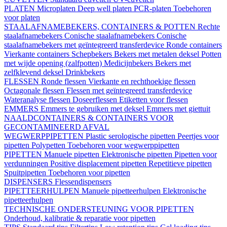
PLATEN
Microplaten
Deep well platen
PCR-platen
Toebehoren
voor platen
STAALAFNAMEBEKERS, CONTAINERS & POTTEN
Rechte
staalafnamebekers
Conische staalafnamebekers
Conische
staalafnamebekers met geïntegreerd transferdevice
Ronde containers
Vierkante containers
Schepbekers
Bekers met metalen deksel
Potten
met wijde opening (zalfpotten)
Medicijnbekers
Bekers met
zelfklevend deksel
Drinkbekers
FLESSEN
Ronde flessen
Vierkante en rechthoekige flessen
Octagonale flessen
Flessen met geïntegreerd transferdevice
Wateranalyse flessen
Doseerflessen
Etiketten voor flessen
EMMERS
Emmers te gebruiken met deksel
Emmers met giettuit
NAALDCONTAINERS & CONTAINERS VOOR
GECONTAMINEERD AFVAL
WEGWERPPIPETTEN
Plastic serologische pipetten
Peertjes voor
pipetten
Polypetten
Toebehoren voor wegwerppipetten
PIPETTEN
Manuele pipetten
Elektronische pipetten
Pipetten voor
verdunningen
Positive displacement pipetten
Repetitieve pipetten
Spuitpipetten
Toebehoren voor pipetten
DISPENSERS
Flessendispensers
PIPETTEERHULPEN
Manuele pipetteerhulpen
Elektronische
pipetteerhulpen
TECHNISCHE ONDERSTEUNING VOOR PIPETTEN
Onderhoud, kalibratie & reparatie voor pipetten