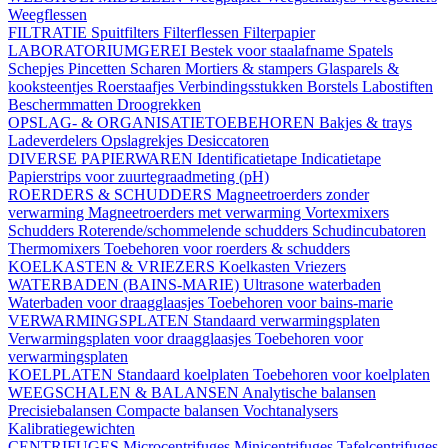
Weegflessen
FILTRATIE
Spuitfilters
Filterflessen
Filterpapier
LABORATORIUMGEREI
Bestek voor staalafname
Spatels
Schepjes
Pincetten
Scharen
Mortiers & stampers
Glasparels &
kooksteentjes
Roerstaafjes
Verbindingsstukken
Borstels
Labostiften
Beschermmatten
Droogrekken
OPSLAG- & ORGANISATIETOEBEHOREN
Bakjes & trays
Ladeverdelers
Opslagrekjes
Desiccatoren
DIVERSE PAPIERWAREN
Identificatietape
Indicatietape
Papierstrips voor zuurtegraadmeting (pH)
ROERDERS & SCHUDDERS
Magneetroerders zonder
verwarming
Magneetroerders met verwarming
Vortexmixers
Schudders
Roterende/schommelende schudders
Schudincubatoren
Thermomixers
Toebehoren voor roerders & schudders
KOELKASTEN & VRIEZERS
Koelkasten
Vriezers
WATERBADEN (BAINS-MARIE)
Ultrasone waterbaden
Waterbaden voor draagglaasjes
Toebehoren voor bains-marie
VERWARMINGSPLATEN
Standaard verwarmingsplaten
Verwarmingsplaten voor draagglaasjes
Toebehoren voor
verwarmingsplaten
KOELPLATEN
Standaard koelplaten
Toebehoren voor koelplaten
WEEGSCHALEN & BALANSEN
Analytische balansen
Precisiebalansen
Compacte balansen
Vochtanalysers
Kalibratiegewichten
CENTRIFUGES
Microcentrifuges
Minicentrifuges
Tafelcentrifuges