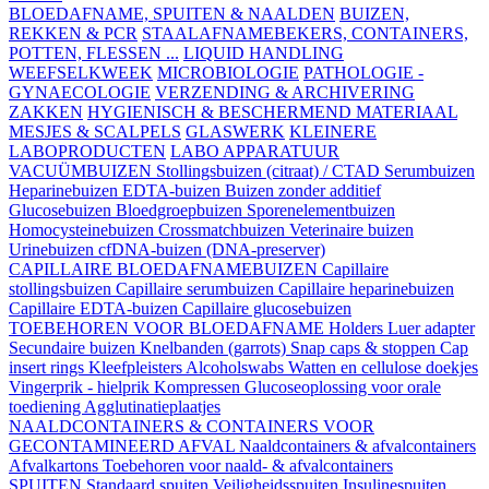
BLOEDAFNAME, SPUITEN & NAALDEN
BUIZEN,
REKKEN & PCR
STAALAFNAMEBEKERS, CONTAINERS,
POTTEN, FLESSEN ...
LIQUID HANDLING
WEEFSELKWEEK
MICROBIOLOGIE
PATHOLOGIE -
GYNAECOLOGIE
VERZENDING & ARCHIVERING
ZAKKEN
HYGIENISCH & BESCHERMEND MATERIAAL
MESJES & SCALPELS
GLASWERK
KLEINERE
LABOPRODUCTEN
LABO APPARATUUR
VACUÜMBUIZEN
Stollingsbuizen (citraat) / CTAD
Serumbuizen
Heparinebuizen
EDTA-buizen
Buizen zonder additief
Glucosebuizen
Bloedgroepbuizen
Sporenelementbuizen
Homocysteinebuizen
Crossmatchbuizen
Veterinaire buizen
Urinebuizen
cfDNA-buizen (DNA-preserver)
CAPILLAIRE BLOEDAFNAMEBUIZEN
Capillaire
stollingsbuizen
Capillaire serumbuizen
Capillaire heparinebuizen
Capillaire EDTA-buizen
Capillaire glucosebuizen
TOEBEHOREN VOOR BLOEDAFNAME
Holders
Luer adapter
Secundaire buizen
Knelbanden (garrots)
Snap caps & stoppen
Cap
insert rings
Kleefpleisters
Alcoholswabs
Watten en cellulose doekjes
Vingerprik - hielprik
Kompressen
Glucoseoplossing voor orale
toediening
Agglutinatieplaatjes
NAALDCONTAINERS & CONTAINERS VOOR
GECONTAMINEERD AFVAL
Naaldcontainers & afvalcontainers
Afvalkartons
Toebehoren voor naald- & afvalcontainers
SPUITEN
Standaard spuiten
Veiligheidsspuiten
Insulinespuiten