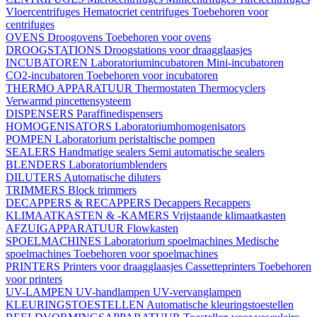
Vloercentrifuges
Hematocriet centrifuges
Toebehoren voor
centrifuges
OVENS
Droogovens
Toebehoren voor ovens
DROOGSTATIONS
Droogstations voor draagglaasjes
INCUBATOREN
Laboratoriumincubatoren
Mini-incubatoren
CO2-incubatoren
Toebehoren voor incubatoren
THERMO APPARATUUR
Thermostaten
Thermocyclers
Verwarmd pincettensysteem
DISPENSERS
Paraffinedispensers
HOMOGENISATORS
Laboratoriumhomogenisators
POMPEN
Laboratorium peristaltische pompen
SEALERS
Handmatige sealers
Semi automatische sealers
BLENDERS
Laboratoriumblenders
DILUTERS
Automatische diluters
TRIMMERS
Block trimmers
DECAPPERS & RECAPPERS
Decappers
Recappers
KLIMAATKASTEN & -KAMERS
Vrijstaande klimaatkasten
AFZUIGAPPARATUUR
Flowkasten
SPOELMACHINES
Laboratorium spoelmachines
Medische
spoelmachines
Toebehoren voor spoelmachines
PRINTERS
Printers voor draagglaasjes
Cassetteprinters
Toebehoren
voor printers
UV-LAMPEN
UV-handlampen
UV-vervanglampen
KLEURINGSTOESTELLEN
Automatische kleuringstoestellen