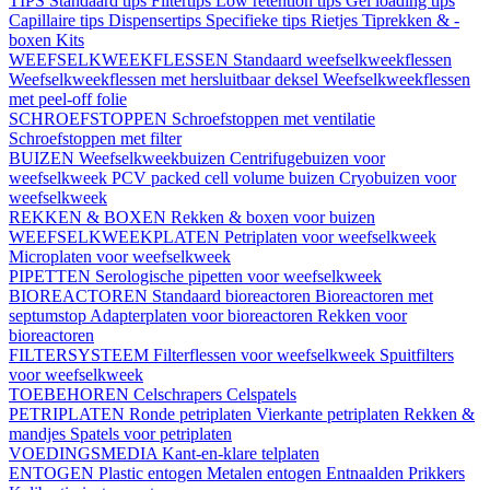
TIPS
Standaard tips
Filtertips
Low retention tips
Gel loading tips
Capillaire tips
Dispensertips
Specifieke tips
Rietjes
Tiprekken & -
boxen
Kits
WEEFSELKWEEKFLESSEN
Standaard weefselkweekflessen
Weefselkweekflessen met hersluitbaar deksel
Weefselkweekflessen
met peel-off folie
SCHROEFSTOPPEN
Schroefstoppen met ventilatie
Schroefstoppen met filter
BUIZEN
Weefselkweekbuizen
Centrifugebuizen voor
weefselkweek
PCV packed cell volume buizen
Cryobuizen voor
weefselkweek
REKKEN & BOXEN
Rekken & boxen voor buizen
WEEFSELKWEEKPLATEN
Petriplaten voor weefselkweek
Microplaten voor weefselkweek
PIPETTEN
Serologische pipetten voor weefselkweek
BIOREACTOREN
Standaard bioreactoren
Bioreactoren met
septumstop
Adapterplaten voor bioreactoren
Rekken voor
bioreactoren
FILTERSYSTEEM
Filterflessen voor weefselkweek
Spuitfilters
voor weefselkweek
TOEBEHOREN
Celschrapers
Celspatels
PETRIPLATEN
Ronde petriplaten
Vierkante petriplaten
Rekken &
mandjes
Spatels voor petriplaten
VOEDINGSMEDIA
Kant-en-klare telplaten
ENTOGEN
Plastic entogen
Metalen entogen
Entnaalden
Prikkers