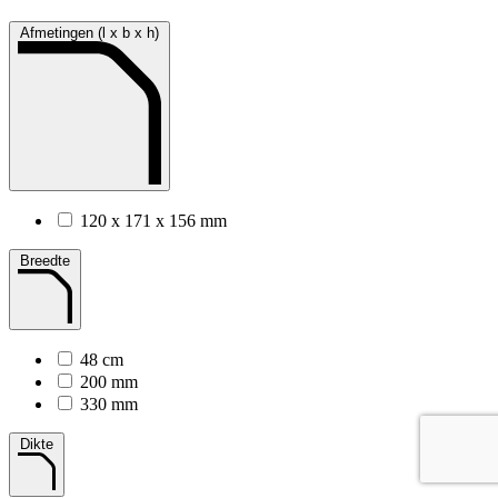
Afmetingen (l x b x h)
120 x 171 x 156 mm
Breedte
48 cm
200 mm
330 mm
Dikte