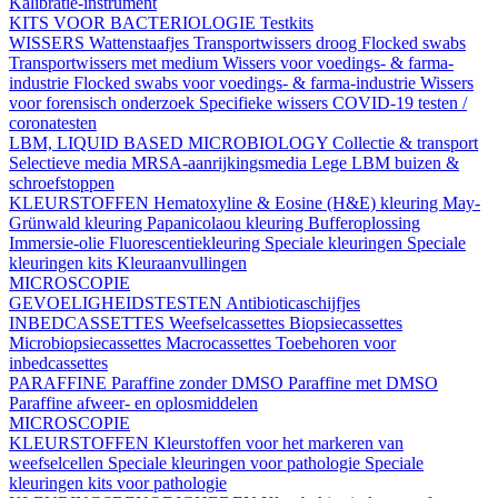
Kalibratie-instrument
KITS VOOR BACTERIOLOGIE
Testkits
WISSERS
Wattenstaafjes
Transportwissers droog
Flocked swabs
Transportwissers met medium
Wissers voor voedings- & farma-
industrie
Flocked swabs voor voedings- & farma-industrie
Wissers
voor forensisch onderzoek
Specifieke wissers
COVID-19 testen /
coronatesten
LBM, LIQUID BASED MICROBIOLOGY
Collectie & transport
Selectieve media
MRSA-aanrijkingsmedia
Lege LBM buizen &
schroefstoppen
KLEURSTOFFEN
Hematoxyline & Eosine (H&E) kleuring
May-
Grünwald kleuring
Papanicolaou kleuring
Bufferoplossing
Immersie-olie
Fluorescentiekleuring
Speciale kleuringen
Speciale
kleuringen kits
Kleuraanvullingen
MICROSCOPIE
GEVOELIGHEIDSTESTEN
Antibioticaschijfjes
INBEDCASSETTES
Weefselcassettes
Biopsiecassettes
Microbiopsiecassettes
Macrocassettes
Toebehoren voor
inbedcassettes
PARAFFINE
Paraffine zonder DMSO
Paraffine met DMSO
Paraffine afweer- en oplosmiddelen
MICROSCOPIE
KLEURSTOFFEN
Kleurstoffen voor het markeren van
weefselcellen
Speciale kleuringen voor pathologie
Speciale
kleuringen kits voor pathologie