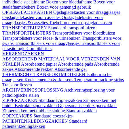
individuele staalafname
Boxen voor bloedafname
Boxen voor
staalafnamebekers
Boxen voor gemengd gebruik
OPSLAGLADEKASTEN
Opslagladekasten voor draagglaasjes
Opslagladekasten voor cassettes
Opslagladekasten voor
draagglaasjes & cassettes
Toebehoren voor opslagladekasten
TRANSPORTBUIZEN
Standaard transportbuizen
TRANSPORTBLISTERS
Transportblisters voor bloedbuizen
Transportblisters voor feces- & urinebuizen
Transportblisters voor
swabs
Transportblisters voor draagglaasjes
Transportblisters voor
parasitologie
Combiblisters
VERZENDZAKKEN
ABSORBEREND MATERIAAL VOOR VERZENDEN VAN
STALEN
Absorberend papier
Absorberende pads
Absorberende
zakjes
Absorberende rekken
Absorberende gel
THERMISCHE TRANSPORTMIDDELEN
Isothermische
draagtassen
Koelelementen & -kussens
Temperatuur tracking strips
Transportflessen
ARCHIVERINGSOPLOSSING
Archiveringsoplossing voor
pathologische stalen
ZIPPERZAKKEN
Standaard zipperzakken
Zipperzakken met
buidel
Bedrukte zipperzakken
Gepersonaliseerde zipperzakken
Zipperzakken met dubbele sluiting
Stand-up zakken
COEXZAKJES
Standaard coexzakjes
PATIËNTENKLEDINGZAKKEN
Standaard
patiëntenkledingzakken