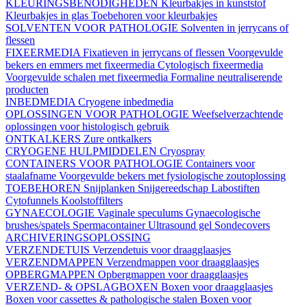
KLEURINGSBENODIGHEDEN
Kleurbakjes in kunststof
Kleurbakjes in glas
Toebehoren voor kleurbakjes
SOLVENTEN VOOR PATHOLOGIE
Solventen in jerrycans of
flessen
FIXEERMEDIA
Fixatieven in jerrycans of flessen
Voorgevulde
bekers en emmers met fixeermedia
Cytologisch fixeermedia
Voorgevulde schalen met fixeermedia
Formaline neutraliserende
producten
INBEDMEDIA
Cryogene inbedmedia
OPLOSSINGEN VOOR PATHOLOGIE
Weefselverzachtende
oplossingen voor histologisch gebruik
ONTKALKERS
Zure ontkalkers
CRYOGENE HULPMIDDELEN
Cryospray
CONTAINERS VOOR PATHOLOGIE
Containers voor
staalafname
Voorgevulde bekers met fysiologische zoutoplossing
TOEBEHOREN
Snijplanken
Snijgereedschap
Labostiften
Cytofunnels
Koolstoffilters
GYNAECOLOGIE
Vaginale speculums
Gynaecologische
brushes/spatels
Spermacontainer
Ultrasound gel
Sondecovers
ARCHIVERINGSOPLOSSING
VERZENDETUIS
Verzendetuis voor draagglaasjes
VERZENDMAPPEN
Verzendmappen voor draagglaasjes
OPBERGMAPPEN
Opbergmappen voor draagglaasjes
VERZEND- & OPSLAGBOXEN
Boxen voor draagglaasjes
Boxen voor cassettes & pathologische stalen
Boxen voor