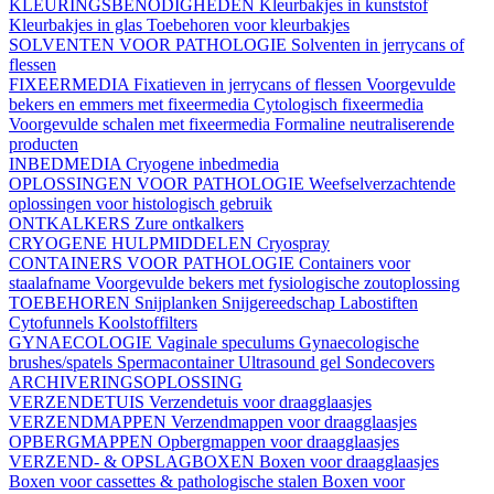
KLEURINGSBENODIGHEDEN
Kleurbakjes in kunststof
Kleurbakjes in glas
Toebehoren voor kleurbakjes
SOLVENTEN VOOR PATHOLOGIE
Solventen in jerrycans of
flessen
FIXEERMEDIA
Fixatieven in jerrycans of flessen
Voorgevulde
bekers en emmers met fixeermedia
Cytologisch fixeermedia
Voorgevulde schalen met fixeermedia
Formaline neutraliserende
producten
INBEDMEDIA
Cryogene inbedmedia
OPLOSSINGEN VOOR PATHOLOGIE
Weefselverzachtende
oplossingen voor histologisch gebruik
ONTKALKERS
Zure ontkalkers
CRYOGENE HULPMIDDELEN
Cryospray
CONTAINERS VOOR PATHOLOGIE
Containers voor
staalafname
Voorgevulde bekers met fysiologische zoutoplossing
TOEBEHOREN
Snijplanken
Snijgereedschap
Labostiften
Cytofunnels
Koolstoffilters
GYNAECOLOGIE
Vaginale speculums
Gynaecologische
brushes/spatels
Spermacontainer
Ultrasound gel
Sondecovers
ARCHIVERINGSOPLOSSING
VERZENDETUIS
Verzendetuis voor draagglaasjes
VERZENDMAPPEN
Verzendmappen voor draagglaasjes
OPBERGMAPPEN
Opbergmappen voor draagglaasjes
VERZEND- & OPSLAGBOXEN
Boxen voor draagglaasjes
Boxen voor cassettes & pathologische stalen
Boxen voor