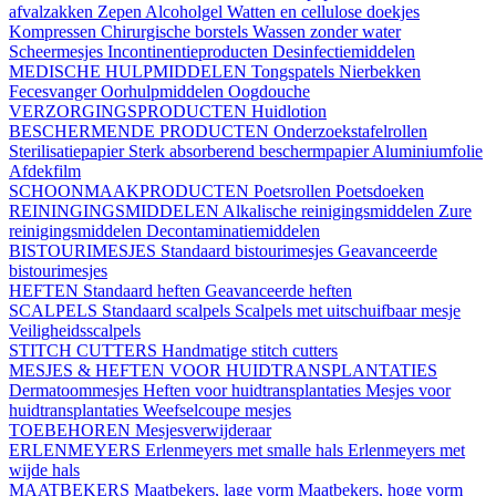
afvalzakken
Zepen
Alcoholgel
Watten en cellulose doekjes
Kompressen
Chirurgische borstels
Wassen zonder water
Scheermesjes
Incontinentieproducten
Desinfectiemiddelen
MEDISCHE HULPMIDDELEN
Tongspatels
Nierbekken
Fecesvanger
Oorhulpmiddelen
Oogdouche
VERZORGINGSPRODUCTEN
Huidlotion
BESCHERMENDE PRODUCTEN
Onderzoekstafelrollen
Sterilisatiepapier
Sterk absorberend beschermpapier
Aluminiumfolie
Afdekfilm
SCHOONMAAKPRODUCTEN
Poetsrollen
Poetsdoeken
REININGINGSMIDDELEN
Alkalische reinigingsmiddelen
Zure
reinigingsmiddelen
Decontaminatiemiddelen
BISTOURIMESJES
Standaard bistourimesjes
Geavanceerde
bistourimesjes
HEFTEN
Standaard heften
Geavanceerde heften
SCALPELS
Standaard scalpels
Scalpels met uitschuifbaar mesje
Veiligheidsscalpels
STITCH CUTTERS
Handmatige stitch cutters
MESJES & HEFTEN VOOR HUIDTRANSPLANTATIES
Dermatoommesjes
Heften voor huidtransplantaties
Mesjes voor
huidtransplantaties
Weefselcoupe mesjes
TOEBEHOREN
Mesjesverwijderaar
ERLENMEYERS
Erlenmeyers met smalle hals
Erlenmeyers met
wijde hals
MAATBEKERS
Maatbekers, lage vorm
Maatbekers, hoge vorm