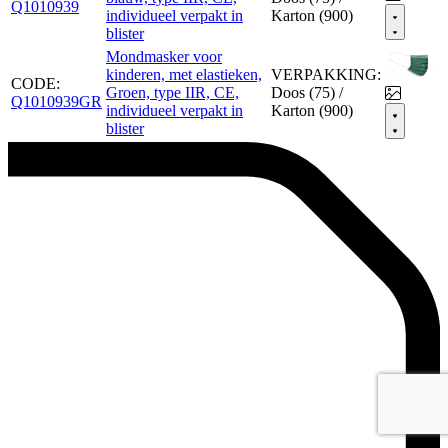
Q1010939
individueel verpakt in
Karton (900)
blister
Mondmasker voor
kinderen, met elastieken,
VERPAKKING:
CODE:
Groen, type IIR, CE,
Doos (75) /
Q1010939GR
individueel verpakt in
Karton (900)
blister