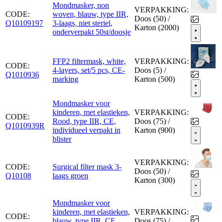
Mondmasker, non
VERPAKKING:
CODE:
woven, blauw, type IIR,
Doos (50) /
Q10109197
3-laags, niet steriel,
Karton (2000)
onderverpakt 50st/doosje
FFP2 filtermask, white,
VERPAKKING:
CODE:
4-layers, set/5 pcs, CE-
Doos (5) /
Q1010936
marking
Karton (500)
Mondmasker voor
kinderen, met elastieken,
VERPAKKING:
CODE:
Rood, type IIR, CE,
Doos (75) /
Q1010939R
individueel verpakt in
Karton (900)
blister
VERPAKKING:
CODE:
Surgical filter mask 3-
Doos (50) /
Q10108
laags groen
Karton (300)
Mondmasker voor
kinderen, met elastieken,
VERPAKKING:
CODE:
blauw, type IIR, CE,
Doos (75) /