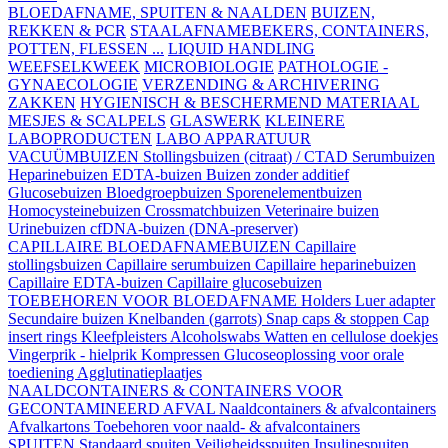
BLOEDAFNAME, SPUITEN & NAALDEN
BUIZEN,
REKKEN & PCR
STAALAFNAMEBEKERS, CONTAINERS,
POTTEN, FLESSEN ...
LIQUID HANDLING
WEEFSELKWEEK
MICROBIOLOGIE
PATHOLOGIE -
GYNAECOLOGIE
VERZENDING & ARCHIVERING
ZAKKEN
HYGIENISCH & BESCHERMEND MATERIAAL
MESJES & SCALPELS
GLASWERK
KLEINERE
LABOPRODUCTEN
LABO APPARATUUR
VACUÜMBUIZEN
Stollingsbuizen (citraat) / CTAD
Serumbuizen
Heparinebuizen
EDTA-buizen
Buizen zonder additief
Glucosebuizen
Bloedgroepbuizen
Sporenelementbuizen
Homocysteinebuizen
Crossmatchbuizen
Veterinaire buizen
Urinebuizen
cfDNA-buizen (DNA-preserver)
CAPILLAIRE BLOEDAFNAMEBUIZEN
Capillaire
stollingsbuizen
Capillaire serumbuizen
Capillaire heparinebuizen
Capillaire EDTA-buizen
Capillaire glucosebuizen
TOEBEHOREN VOOR BLOEDAFNAME
Holders
Luer adapter
Secundaire buizen
Knelbanden (garrots)
Snap caps & stoppen
Cap
insert rings
Kleefpleisters
Alcoholswabs
Watten en cellulose doekjes
Vingerprik - hielprik
Kompressen
Glucoseoplossing voor orale
toediening
Agglutinatieplaatjes
NAALDCONTAINERS & CONTAINERS VOOR
GECONTAMINEERD AFVAL
Naaldcontainers & afvalcontainers
Afvalkartons
Toebehoren voor naald- & afvalcontainers
SPUITEN
Standaard spuiten
Veiligheidsspuiten
Insulinespuiten