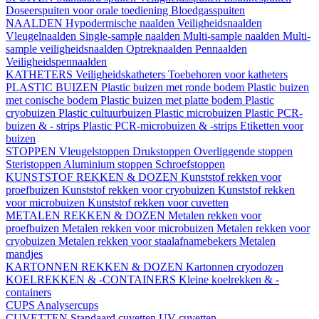
Doseerspuiten voor orale toediening
Bloedgasspuiten
NAALDEN
Hypodermische naalden
Veiligheidsnaalden
Vleugelnaalden
Single-sample naalden
Multi-sample naalden
Multi-
sample veiligheidsnaalden
Optreknaalden
Pennaalden
Veiligheidspennaalden
KATHETERS
Veiligheidskatheters
Toebehoren voor katheters
PLASTIC BUIZEN
Plastic buizen met ronde bodem
Plastic buizen
met conische bodem
Plastic buizen met platte bodem
Plastic
cryobuizen
Plastic cultuurbuizen
Plastic microbuizen
Plastic PCR-
buizen & - strips
Plastic PCR-microbuizen & -strips
Etiketten voor
buizen
STOPPEN
Vleugelstoppen
Drukstoppen
Overliggende stoppen
Steristoppen
Aluminium stoppen
Schroefstoppen
KUNSTSTOF REKKEN & DOZEN
Kunststof rekken voor
proefbuizen
Kunststof rekken voor cryobuizen
Kunststof rekken
voor microbuizen
Kunststof rekken voor cuvetten
METALEN REKKEN & DOZEN
Metalen rekken voor
proefbuizen
Metalen rekken voor microbuizen
Metalen rekken voor
cryobuizen
Metalen rekken voor staalafnamebekers
Metalen
mandjes
KARTONNEN REKKEN & DOZEN
Kartonnen cryodozen
KOELREKKEN & -CONTAINERS
Kleine koelrekken & -
containers
CUPS
Analysercups
CUVETTEN
Standaard cuvetten
UV-cuvetten