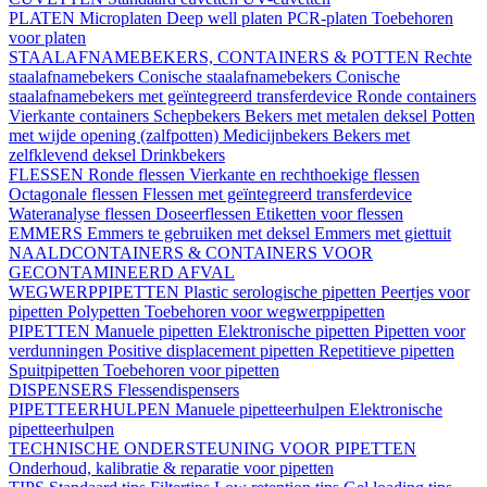
PLATEN
Microplaten
Deep well platen
PCR-platen
Toebehoren
voor platen
STAALAFNAMEBEKERS, CONTAINERS & POTTEN
Rechte
staalafnamebekers
Conische staalafnamebekers
Conische
staalafnamebekers met geïntegreerd transferdevice
Ronde containers
Vierkante containers
Schepbekers
Bekers met metalen deksel
Potten
met wijde opening (zalfpotten)
Medicijnbekers
Bekers met
zelfklevend deksel
Drinkbekers
FLESSEN
Ronde flessen
Vierkante en rechthoekige flessen
Octagonale flessen
Flessen met geïntegreerd transferdevice
Wateranalyse flessen
Doseerflessen
Etiketten voor flessen
EMMERS
Emmers te gebruiken met deksel
Emmers met giettuit
NAALDCONTAINERS & CONTAINERS VOOR
GECONTAMINEERD AFVAL
WEGWERPPIPETTEN
Plastic serologische pipetten
Peertjes voor
pipetten
Polypetten
Toebehoren voor wegwerppipetten
PIPETTEN
Manuele pipetten
Elektronische pipetten
Pipetten voor
verdunningen
Positive displacement pipetten
Repetitieve pipetten
Spuitpipetten
Toebehoren voor pipetten
DISPENSERS
Flessendispensers
PIPETTEERHULPEN
Manuele pipetteerhulpen
Elektronische
pipetteerhulpen
TECHNISCHE ONDERSTEUNING VOOR PIPETTEN
Onderhoud, kalibratie & reparatie voor pipetten