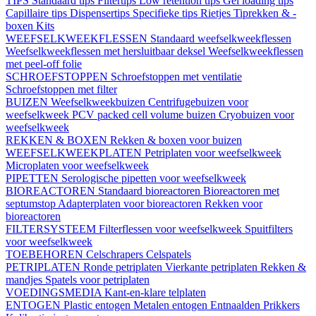
TIPS
Standaard tips
Filtertips
Low retention tips
Gel loading tips
Capillaire tips
Dispensertips
Specifieke tips
Rietjes
Tiprekken & -
boxen
Kits
WEEFSELKWEEKFLESSEN
Standaard weefselkweekflessen
Weefselkweekflessen met hersluitbaar deksel
Weefselkweekflessen
met peel-off folie
SCHROEFSTOPPEN
Schroefstoppen met ventilatie
Schroefstoppen met filter
BUIZEN
Weefselkweekbuizen
Centrifugebuizen voor
weefselkweek
PCV packed cell volume buizen
Cryobuizen voor
weefselkweek
REKKEN & BOXEN
Rekken & boxen voor buizen
WEEFSELKWEEKPLATEN
Petriplaten voor weefselkweek
Microplaten voor weefselkweek
PIPETTEN
Serologische pipetten voor weefselkweek
BIOREACTOREN
Standaard bioreactoren
Bioreactoren met
septumstop
Adapterplaten voor bioreactoren
Rekken voor
bioreactoren
FILTERSYSTEEM
Filterflessen voor weefselkweek
Spuitfilters
voor weefselkweek
TOEBEHOREN
Celschrapers
Celspatels
PETRIPLATEN
Ronde petriplaten
Vierkante petriplaten
Rekken &
mandjes
Spatels voor petriplaten
VOEDINGSMEDIA
Kant-en-klare telplaten
ENTOGEN
Plastic entogen
Metalen entogen
Entnaalden
Prikkers