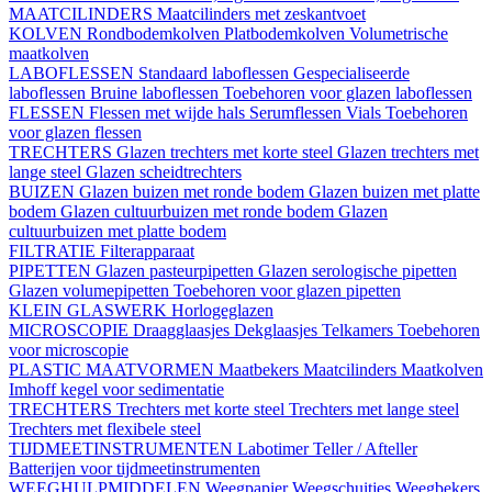
MAATCILINDERS
Maatcilinders met zeskantvoet
KOLVEN
Rondbodemkolven
Platbodemkolven
Volumetrische
maatkolven
LABOFLESSEN
Standaard laboflessen
Gespecialiseerde
laboflessen
Bruine laboflessen
Toebehoren voor glazen laboflessen
FLESSEN
Flessen met wijde hals
Serumflessen
Vials
Toebehoren
voor glazen flessen
TRECHTERS
Glazen trechters met korte steel
Glazen trechters met
lange steel
Glazen scheidtrechters
BUIZEN
Glazen buizen met ronde bodem
Glazen buizen met platte
bodem
Glazen cultuurbuizen met ronde bodem
Glazen
cultuurbuizen met platte bodem
FILTRATIE
Filterapparaat
PIPETTEN
Glazen pasteurpipetten
Glazen serologische pipetten
Glazen volumepipetten
Toebehoren voor glazen pipetten
KLEIN GLASWERK
Horlogeglazen
MICROSCOPIE
Draagglaasjes
Dekglaasjes
Telkamers
Toebehoren
voor microscopie
PLASTIC MAATVORMEN
Maatbekers
Maatcilinders
Maatkolven
Imhoff kegel voor sedimentatie
TRECHTERS
Trechters met korte steel
Trechters met lange steel
Trechters met flexibele steel
TIJDMEETINSTRUMENTEN
Labotimer
Teller / Afteller
Batterijen voor tijdmeetinstrumenten
WEEGHULPMIDDELEN
Weegpapier
Weegschuitjes
Weegbekers