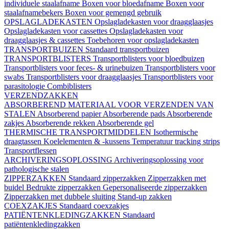
individuele staalafname
Boxen voor bloedafname
Boxen voor
staalafnamebekers
Boxen voor gemengd gebruik
OPSLAGLADEKASTEN
Opslagladekasten voor draagglaasjes
Opslagladekasten voor cassettes
Opslagladekasten voor
draagglaasjes & cassettes
Toebehoren voor opslagladekasten
TRANSPORTBUIZEN
Standaard transportbuizen
TRANSPORTBLISTERS
Transportblisters voor bloedbuizen
Transportblisters voor feces- & urinebuizen
Transportblisters voor
swabs
Transportblisters voor draagglaasjes
Transportblisters voor
parasitologie
Combiblisters
VERZENDZAKKEN
ABSORBEREND MATERIAAL VOOR VERZENDEN VAN
STALEN
Absorberend papier
Absorberende pads
Absorberende
zakjes
Absorberende rekken
Absorberende gel
THERMISCHE TRANSPORTMIDDELEN
Isothermische
draagtassen
Koelelementen & -kussens
Temperatuur tracking strips
Transportflessen
ARCHIVERINGSOPLOSSING
Archiveringsoplossing voor
pathologische stalen
ZIPPERZAKKEN
Standaard zipperzakken
Zipperzakken met
buidel
Bedrukte zipperzakken
Gepersonaliseerde zipperzakken
Zipperzakken met dubbele sluiting
Stand-up zakken
COEXZAKJES
Standaard coexzakjes
PATIËNTENKLEDINGZAKKEN
Standaard
patiëntenkledingzakken