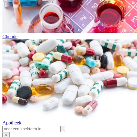
Chemie
Apotheek
×