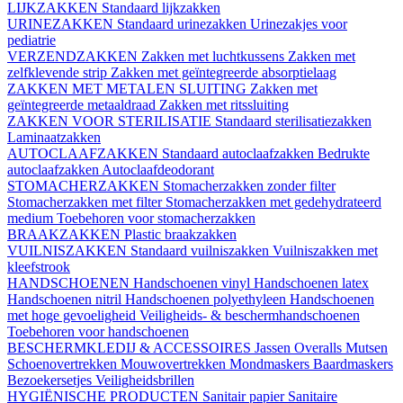
LIJKZAKKEN
Standaard lijkzakken
URINEZAKKEN
Standaard urinezakken
Urinezakjes voor
pediatrie
VERZENDZAKKEN
Zakken met luchtkussens
Zakken met
zelfklevende strip
Zakken met geïntegreerde absorptielaag
ZAKKEN MET METALEN SLUITING
Zakken met
geïntegreerde metaaldraad
Zakken met ritssluiting
ZAKKEN VOOR STERILISATIE
Standaard sterilisatiezakken
Laminaatzakken
AUTOCLAAFZAKKEN
Standaard autoclaafzakken
Bedrukte
autoclaafzakken
Autoclaafdeodorant
STOMACHERZAKKEN
Stomacherzakken zonder filter
Stomacherzakken met filter
Stomacherzakken met gedehydrateerd
medium
Toebehoren voor stomacherzakken
BRAAKZAKKEN
Plastic braakzakken
VUILNISZAKKEN
Standaard vuilniszakken
Vuilniszakken met
kleefstrook
HANDSCHOENEN
Handschoenen vinyl
Handschoenen latex
Handschoenen nitril
Handschoenen polyethyleen
Handschoenen
met hoge gevoeligheid
Veiligheids- & beschermhandschoenen
Toebehoren voor handschoenen
BESCHERMKLEDIJ & ACCESSOIRES
Jassen
Overalls
Mutsen
Schoenovertrekken
Mouwovertrekken
Mondmaskers
Baardmaskers
Bezoekersetjes
Veiligheidsbrillen
HYGIËNISCHE PRODUCTEN
Sanitair papier
Sanitaire