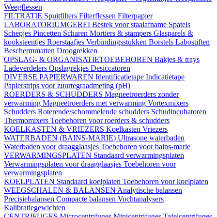
Weegflessen
FILTRATIE
Spuitfilters
Filterflessen
Filterpapier
LABORATORIUMGEREI
Bestek voor staalafname
Spatels
Schepjes
Pincetten
Scharen
Mortiers & stampers
Glasparels &
kooksteentjes
Roerstaafjes
Verbindingsstukken
Borstels
Labostiften
Beschermmatten
Droogrekken
OPSLAG- & ORGANISATIETOEBEHOREN
Bakjes & trays
Ladeverdelers
Opslagrekjes
Desiccatoren
DIVERSE PAPIERWAREN
Identificatietape
Indicatietape
Papierstrips voor zuurtegraadmeting (pH)
ROERDERS & SCHUDDERS
Magneetroerders zonder
verwarming
Magneetroerders met verwarming
Vortexmixers
Schudders
Roterende/schommelende schudders
Schudincubatoren
Thermomixers
Toebehoren voor roerders & schudders
KOELKASTEN & VRIEZERS
Koelkasten
Vriezers
WATERBADEN (BAINS-MARIE)
Ultrasone waterbaden
Waterbaden voor draagglaasjes
Toebehoren voor bains-marie
VERWARMINGSPLATEN
Standaard verwarmingsplaten
Verwarmingsplaten voor draagglaasjes
Toebehoren voor
verwarmingsplaten
KOELPLATEN
Standaard koelplaten
Toebehoren voor koelplaten
WEEGSCHALEN & BALANSEN
Analytische balansen
Precisiebalansen
Compacte balansen
Vochtanalysers
Kalibratiegewichten
CENTRIFUGES
Microcentrifuges
Minicentrifuges
Tafelcentrifuges