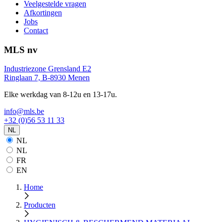
Veelgestelde vragen
Afkortingen
Jobs
Contact
MLS nv
Industriezone Grensland E2
Ringlaan 7, B-8930 Menen
Elke werkdag van 8-12u en 13-17u.
info@mls.be
+32 (0)56 53 11 33
NL
NL
NL
FR
EN
Home
Producten