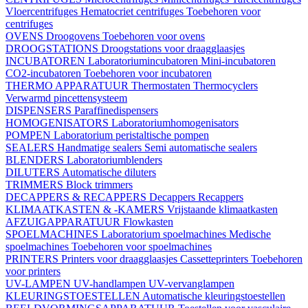
Vloercentrifuges
Hematocriet centrifuges
Toebehoren voor
centrifuges
OVENS
Droogovens
Toebehoren voor ovens
DROOGSTATIONS
Droogstations voor draagglaasjes
INCUBATOREN
Laboratoriumincubatoren
Mini-incubatoren
CO2-incubatoren
Toebehoren voor incubatoren
THERMO APPARATUUR
Thermostaten
Thermocyclers
Verwarmd pincettensysteem
DISPENSERS
Paraffinedispensers
HOMOGENISATORS
Laboratoriumhomogenisators
POMPEN
Laboratorium peristaltische pompen
SEALERS
Handmatige sealers
Semi automatische sealers
BLENDERS
Laboratoriumblenders
DILUTERS
Automatische diluters
TRIMMERS
Block trimmers
DECAPPERS & RECAPPERS
Decappers
Recappers
KLIMAATKASTEN & -KAMERS
Vrijstaande klimaatkasten
AFZUIGAPPARATUUR
Flowkasten
SPOELMACHINES
Laboratorium spoelmachines
Medische
spoelmachines
Toebehoren voor spoelmachines
PRINTERS
Printers voor draagglaasjes
Cassetteprinters
Toebehoren
voor printers
UV-LAMPEN
UV-handlampen
UV-vervanglampen
KLEURINGSTOESTELLEN
Automatische kleuringstoestellen