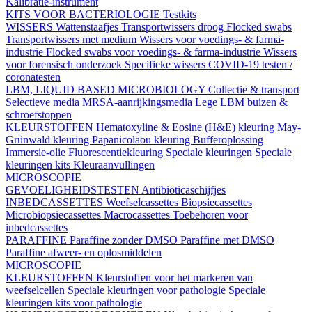
Kalibratie-instrument
KITS VOOR BACTERIOLOGIE
Testkits
WISSERS
Wattenstaafjes
Transportwissers droog
Flocked swabs
Transportwissers met medium
Wissers voor voedings- & farma-
industrie
Flocked swabs voor voedings- & farma-industrie
Wissers
voor forensisch onderzoek
Specifieke wissers
COVID-19 testen /
coronatesten
LBM, LIQUID BASED MICROBIOLOGY
Collectie & transport
Selectieve media
MRSA-aanrijkingsmedia
Lege LBM buizen &
schroefstoppen
KLEURSTOFFEN
Hematoxyline & Eosine (H&E) kleuring
May-
Grünwald kleuring
Papanicolaou kleuring
Bufferoplossing
Immersie-olie
Fluorescentiekleuring
Speciale kleuringen
Speciale
kleuringen kits
Kleuraanvullingen
MICROSCOPIE
GEVOELIGHEIDSTESTEN
Antibioticaschijfjes
INBEDCASSETTES
Weefselcassettes
Biopsiecassettes
Microbiopsiecassettes
Macrocassettes
Toebehoren voor
inbedcassettes
PARAFFINE
Paraffine zonder DMSO
Paraffine met DMSO
Paraffine afweer- en oplosmiddelen
MICROSCOPIE
KLEURSTOFFEN
Kleurstoffen voor het markeren van
weefselcellen
Speciale kleuringen voor pathologie
Speciale
kleuringen kits voor pathologie