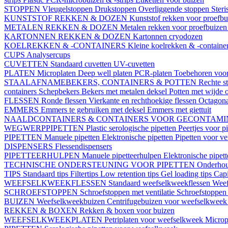
STOPPEN
Vleugelstoppen
Drukstoppen
Overliggende stoppen
Ster
KUNSTSTOF REKKEN & DOZEN
Kunststof rekken voor proefb
METALEN REKKEN & DOZEN
Metalen rekken voor proefbuize
KARTONNEN REKKEN & DOZEN
Kartonnen cryodozen
KOELREKKEN & -CONTAINERS
Kleine koelrekken & -containe
CUPS
Analysercups
CUVETTEN
Standaard cuvetten
UV-cuvetten
PLATEN
Microplaten
Deep well platen
PCR-platen
Toebehoren voor
STAALAFNAMEBEKERS, CONTAINERS & POTTEN
Rechte s
containers
Schepbekers
Bekers met metalen deksel
Potten met wijde 
FLESSEN
Ronde flessen
Vierkante en rechthoekige flessen
Octagona
EMMERS
Emmers te gebruiken met deksel
Emmers met giettuit
NAALDCONTAINERS & CONTAINERS VOOR GECONTAMI
WEGWERPPIPETTEN
Plastic serologische pipetten
Peertjes voor p
PIPETTEN
Manuele pipetten
Elektronische pipetten
Pipetten voor v
DISPENSERS
Flessendispensers
PIPETTEERHULPEN
Manuele pipetteerhulpen
Elektronische pipet
TECHNISCHE ONDERSTEUNING VOOR PIPETTEN
Onderhoud
TIPS
Standaard tips
Filtertips
Low retention tips
Gel loading tips
Capi
WEEFSELKWEEKFLESSEN
Standaard weefselkweekflessen
Weef
SCHROEFSTOPPEN
Schroefstoppen met ventilatie
Schroefstoppen 
BUIZEN
Weefselkweekbuizen
Centrifugebuizen voor weefselkwee
REKKEN & BOXEN
Rekken & boxen voor buizen
WEEFSELKWEEKPLATEN
Petriplaten voor weefselkweek
Microp