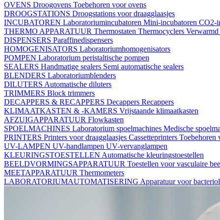
OVENS
Droogovens
Toebehoren voor ovens
DROOGSTATIONS
Droogstations voor draagglaasjes
INCUBATOREN
Laboratoriumincubatoren
Mini-incubatoren
CO2-i
THERMO APPARATUUR
Thermostaten
Thermocyclers
Verwarmd 
DISPENSERS
Paraffinedispensers
HOMOGENISATORS
Laboratoriumhomogenisators
POMPEN
Laboratorium peristaltische pompen
SEALERS
Handmatige sealers
Semi automatische sealers
BLENDERS
Laboratoriumblenders
DILUTERS
Automatische diluters
TRIMMERS
Block trimmers
DECAPPERS & RECAPPERS
Decappers
Recappers
KLIMAATKASTEN & -KAMERS
Vrijstaande klimaatkasten
AFZUIGAPPARATUUR
Flowkasten
SPOELMACHINES
Laboratorium spoelmachines
Medische spoelm
PRINTERS
Printers voor draagglaasjes
Cassetteprinters
Toebehoren v
UV-LAMPEN
UV-handlampen
UV-vervanglampen
KLEURINGSTOESTELLEN
Automatische kleuringstoestellen
BEELDVORMINGSAPPARATUUR
Toestellen voor vasculaire b
MEETAPPARATUUR
Thermometers
LABORATORIUMAUTOMATISERING
Apparatuur voor bacterio