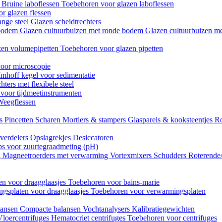
n
Bruine laboflessen
Toebehoren voor glazen laboflessen
r glazen flessen
ange steel
Glazen scheidtrechters
 bodem
Glazen cultuurbuizen met ronde bodem
Glazen cultuurbuizen me
zen volumepipetten
Toebehoren voor glazen pipetten
oor microscopie
Imhoff kegel voor sedimentatie
hters met flexibele steel
 voor tijdmeetinstrumenten
Weegflessen
es
Pincetten
Scharen
Mortiers & stampers
Glasparels & kooksteentjes
Ro
verdelers
Opslagrekjes
Desiccatoren
ips voor zuurtegraadmeting (pH)
g
Magneetroerders met verwarming
Vortexmixers
Schudders
Roterende
n voor draagglaasjes
Toebehoren voor bains-marie
gsplaten voor draagglaasjes
Toebehoren voor verwarmingsplaten
lansen
Compacte balansen
Vochtanalysers
Kalibratiegewichten
Vloercentrifuges
Hematocriet centrifuges
Toebehoren voor centrifuges