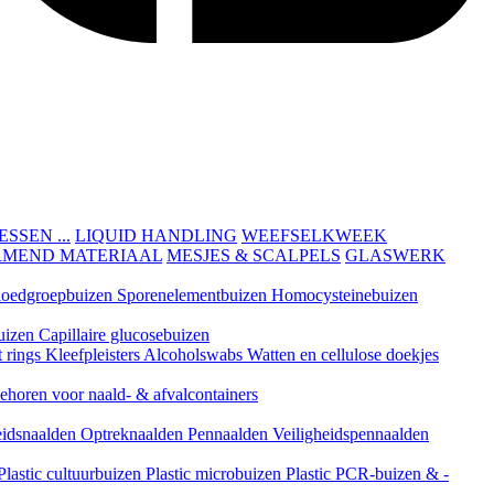
SEN ...
LIQUID HANDLING
WEEFSELKWEEK
RMEND MATERIAAL
MESJES & SCALPELS
GLASWERK
loedgroepbuizen
Sporenelementbuizen
Homocysteinebuizen
uizen
Capillaire glucosebuizen
t rings
Kleefpleisters
Alcoholswabs
Watten en cellulose doekjes
ehoren voor naald- & afvalcontainers
eidsnaalden
Optreknaalden
Pennaalden
Veiligheidspennaalden
Plastic cultuurbuizen
Plastic microbuizen
Plastic PCR-buizen & -