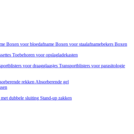
name
Boxen voor bloedafname
Boxen voor staalafnamebekers
Boxen
ssettes
Toebehoren voor opslagladekasten
portblisters voor draagglaasjes
Transportblisters voor parasitologie
sorberende rekken
Absorberende gel
ssen
met dubbele sluiting
Stand-up zakken