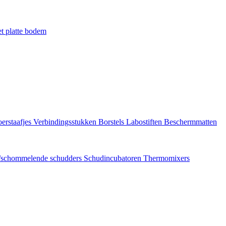
t platte bodem
erstaafjes
Verbindingsstukken
Borstels
Labostiften
Beschermmatten
/schommelende schudders
Schudincubatoren
Thermomixers