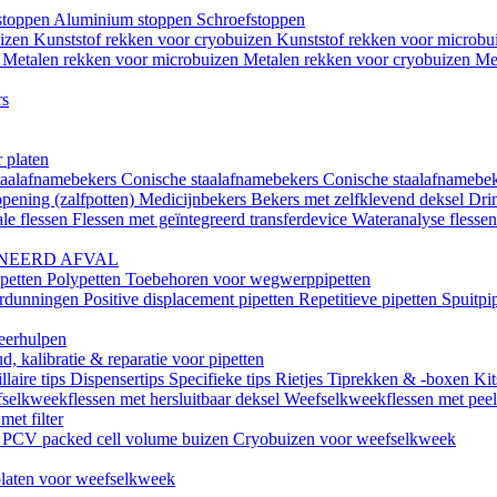
istoppen
Aluminium stoppen
Schroefstoppen
uizen
Kunststof rekken voor cryobuizen
Kunststof rekken voor microb
n
Metalen rekken voor microbuizen
Metalen rekken voor cryobuizen
Me
rs
 platen
taalafnamebekers
Conische staalafnamebekers
Conische staalafnamebek
opening (zalfpotten)
Medicijnbekers
Bekers met zelfklevend deksel
Dri
le flessen
Flessen met geïntegreerd transferdevice
Wateranalyse flesse
NEERD AFVAL
ipetten
Polypetten
Toebehoren voor wegwerppipetten
erdunningen
Positive displacement pipetten
Repetitieve pipetten
Spuitpi
teerhulpen
, kalibratie & reparatie voor pipetten
llaire tips
Dispensertips
Specifieke tips
Rietjes
Tiprekken & -boxen
Kit
selkweekflessen met hersluitbaar deksel
Weefselkweekflessen met peel-
met filter
k
PCV packed cell volume buizen
Cryobuizen voor weefselkweek
laten voor weefselkweek