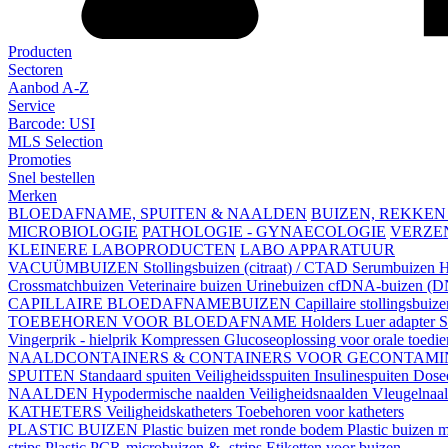
Producten
Sectoren
Aanbod A-Z
Service
Barcode: USI
MLS Selection
Promoties
Snel bestellen
Merken
BLOEDAFNAME, SPUITEN & NAALDEN
BUIZEN, REKKEN
MICROBIOLOGIE
PATHOLOGIE - GYNAECOLOGIE
VERZE
KLEINERE LABOPRODUCTEN
LABO APPARATUUR
VACUÜMBUIZEN
Stollingsbuizen (citraat) / CTAD
Serumbuizen
H
Crossmatchbuizen
Veterinaire buizen
Urinebuizen
cfDNA-buizen (DN
CAPILLAIRE BLOEDAFNAMEBUIZEN
Capillaire stollingsbuiz
TOEBEHOREN VOOR BLOEDAFNAME
Holders
Luer adapter
S
Vingerprik - hielprik
Kompressen
Glucoseoplossing voor orale toedi
NAALDCONTAINERS & CONTAINERS VOOR GECONTAMI
SPUITEN
Standaard spuiten
Veiligheidsspuiten
Insulinespuiten
Dosee
NAALDEN
Hypodermische naalden
Veiligheidsnaalden
Vleugelnaa
KATHETERS
Veiligheidskatheters
Toebehoren voor katheters
PLASTIC BUIZEN
Plastic buizen met ronde bodem
Plastic buizen
strips
Plastic PCR-microbuizen & -strips
Etiketten voor buizen