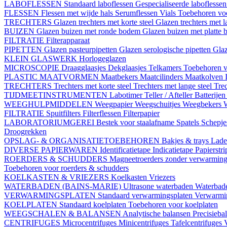
LABOFLESSEN
Standaard laboflessen
Gespecialiseerde laboflesse
FLESSEN
Flessen met wijde hals
Serumflessen
Vials
Toebehoren voo
TRECHTERS
Glazen trechters met korte steel
Glazen trechters met l
BUIZEN
Glazen buizen met ronde bodem
Glazen buizen met platte
FILTRATIE
Filterapparaat
PIPETTEN
Glazen pasteurpipetten
Glazen serologische pipetten
Gla
KLEIN GLASWERK
Horlogeglazen
MICROSCOPIE
Draagglaasjes
Dekglaasjes
Telkamers
Toebehoren v
PLASTIC MAATVORMEN
Maatbekers
Maatcilinders
Maatkolven
TRECHTERS
Trechters met korte steel
Trechters met lange steel
Trec
TIJDMEETINSTRUMENTEN
Labotimer
Teller / Afteller
Batterijen
WEEGHULPMIDDELEN
Weegpapier
Weegschuitjes
Weegbekers
FILTRATIE
Spuitfilters
Filterflessen
Filterpapier
LABORATORIUMGEREI
Bestek voor staalafname
Spatels
Schepj
Droogrekken
OPSLAG- & ORGANISATIETOEBEHOREN
Bakjes & trays
Lade
DIVERSE PAPIERWAREN
Identificatietape
Indicatietape
Papierstr
ROERDERS & SCHUDDERS
Magneetroerders zonder verwarmin
Toebehoren voor roerders & schudders
KOELKASTEN & VRIEZERS
Koelkasten
Vriezers
WATERBADEN (BAINS-MARIE)
Ultrasone waterbaden
Waterbade
VERWARMINGSPLATEN
Standaard verwarmingsplaten
Verwarmin
KOELPLATEN
Standaard koelplaten
Toebehoren voor koelplaten
WEEGSCHALEN & BALANSEN
Analytische balansen
Precisieba
CENTRIFUGES
Microcentrifuges
Minicentrifuges
Tafelcentrifuges