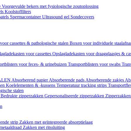
e
Voorgevulde bekers met fysiologische zoutoplossing
els
Koolstoffilters
atels
Spermacontainer
Ultrasound gel
Sondecovers
voor cassettes & pathologische stalen
Boxen voor individuele staalaf
agladekasten voor cassettes
Opslagladekasten voor draagglaasjes & ca
ortblisters voor feces- & urinebuizen
Transportblisters voor swabs
Trans
ALEN
Absorberend papier
Absorberende pads
Absorberende zakjes
Ab
sen
Koelelementen & -kussens
Temperatuur tracking strips
Transportfle
gische stalen
l
Bedrukte zipperzakken
Gepersonaliseerde zipperzakken
Zipperzakken 
en
ende strip
Zakken met geïntegreerde absorptielaag
 metaaldraad
Zakken met ritssluiting