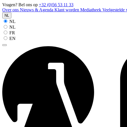
Vragen? Bel ons op
+32 (0)56 53 11 33
Over ons
Nieuws & Agenda
Klant worden
Mediatheek
Veelgestelde
NL
NL
NL
FR
EN