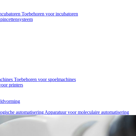
ncubatoren
Toebehoren voor incubatoren
pincettensysteem
achines
Toebehoren voor spoelmachines
oor printers
eeldvorming
logische automatisering
Apparatuur voor moleculaire automatisering