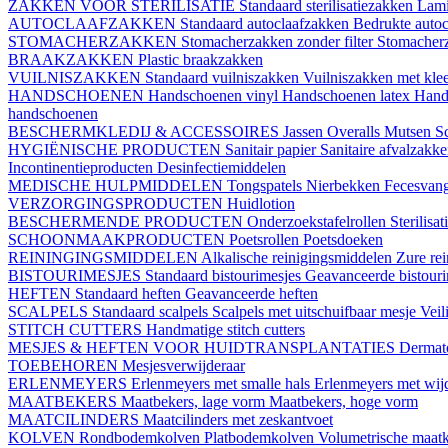
ZAKKEN VOOR STERILISATIE
Standaard sterilisatiezakken
Lami
AUTOCLAAFZAKKEN
Standaard autoclaafzakken
Bedrukte auto
STOMACHERZAKKEN
Stomacherzakken zonder filter
Stomacherz
BRAAKZAKKEN
Plastic braakzakken
VUILNISZAKKEN
Standaard vuilniszakken
Vuilniszakken met klee
HANDSCHOENEN
Handschoenen vinyl
Handschoenen latex
Hand
handschoenen
BESCHERMKLEDIJ & ACCESSOIRES
Jassen
Overalls
Mutsen
S
HYGIËNISCHE PRODUCTEN
Sanitair papier
Sanitaire afvalzakk
Incontinentieproducten
Desinfectiemiddelen
MEDISCHE HULPMIDDELEN
Tongspatels
Nierbekken
Fecesvan
VERZORGINGSPRODUCTEN
Huidlotion
BESCHERMENDE PRODUCTEN
Onderzoekstafelrollen
Sterilisa
SCHOONMAAKPRODUCTEN
Poetsrollen
Poetsdoeken
REININGINGSMIDDELEN
Alkalische reinigingsmiddelen
Zure re
BISTOURIMESJES
Standaard bistourimesjes
Geavanceerde bistouri
HEFTEN
Standaard heften
Geavanceerde heften
SCALPELS
Standaard scalpels
Scalpels met uitschuifbaar mesje
Veil
STITCH CUTTERS
Handmatige stitch cutters
MESJES & HEFTEN VOOR HUIDTRANSPLANTATIES
Dermat
TOEBEHOREN
Mesjesverwijderaar
ERLENMEYERS
Erlenmeyers met smalle hals
Erlenmeyers met wijd
MAATBEKERS
Maatbekers, lage vorm
Maatbekers, hoge vorm
MAATCILINDERS
Maatcilinders met zeskantvoet
KOLVEN
Rondbodemkolven
Platbodemkolven
Volumetrische maat