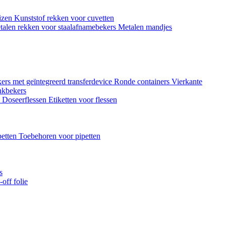
uizen
Kunststof rekken voor cuvetten
talen rekken voor staalafnamebekers
Metalen mandjes
ers met geïntegreerd transferdevice
Ronde containers
Vierkante
nkbekers
n
Doseerflessen
Etiketten voor flessen
petten
Toebehoren voor pipetten
s
off folie