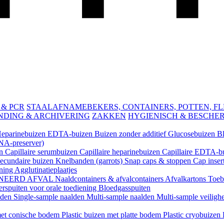
 & PCR
STAALAFNAMEBEKERS, CONTAINERS, POTTEN, FLES
NDING & ARCHIVERING
ZAKKEN
HYGIENISCH & BESCHE
eparinebuizen
EDTA-buizen
Buizen zonder additief
Glucosebuizen
B
A-preserver)
en
Capillaire serumbuizen
Capillaire heparinebuizen
Capillaire EDTA-b
ecundaire buizen
Knelbanden (garrots)
Snap caps & stoppen
Cap inser
ening
Agglutinatieplaatjes
NEERD AFVAL
Naaldcontainers & afvalcontainers
Afvalkartons
Toeb
rspuiten voor orale toediening
Bloedgasspuiten
lden
Single-sample naalden
Multi-sample naalden
Multi-sample veiligh
 met conische bodem
Plastic buizen met platte bodem
Plastic cryobuizen