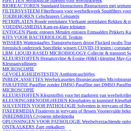
PIPETTEN
Serologische pipetten voor weefselkweek
BIOREACTOREN
Standaard bioreactoren
Bioreactoren met septum
FILTERSYSTEEM
Filterflessen voor weefselkweek
Spuitfilters vo
TOEBEHOREN
Celschrapers
Celspatels
PETRIPLATEN
Ronde petriplaten
Vierkante petriplaten
Rekken & m
VOEDINGSMEDIA
Kant-en-klare telplaten
ENTOGEN
Plastic entogen
Metalen entogen
Entnaalden
Prikkers
Kal
KITS VOOR BACTERIOLOGIE
Testkits
WISSERS
Wattenstaafjes
Transportwissers droog
Flocked swabs
Tra
forensisch onderzoek
Specifieke wissers
COVID-19 testen / coronate
LBM, LIQUID BASED MICROBIOLOGY
Collectie & transport
Se
KLEURSTOFFEN
Hematoxyline & Eosine (H&E) kleuring
May-Gr
Kleuraanvullingen
MICROSCOPIE
GEVOELIGHEIDSTESTEN
Antibioticaschijfjes
INBEDCASSETTES
Weefselcassettes
Biopsiecassettes
Microbiopsie
PARAFFINE
Paraffine zonder DMSO
Paraffine met DMSO
Paraffi
MICROSCOPIE
KLEURSTOFFEN
Kleurstoffen voor het markeren van weefselcell
KLEURINGSBENODIGHEDEN
Kleurbakjes in kunststof
Kleurbak
SOLVENTEN VOOR PATHOLOGIE
Solventen in jerrycans of fle
FIXEERMEDIA
Fixatieven in jerrycans of flessen
Voorgevulde beke
INBEDMEDIA
Cryogene inbedmedia
OPLOSSINGEN VOOR PATHOLOGIE
Weefselverzachtende oplos
ONTKALKERS
Zure ontkalkers