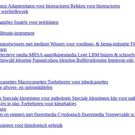
stop
Adapterplaten voor bioreactoren
Rekken voor bioreactoren
or weefselkweek
andjes
Spatels voor petriplaten
ibratie-instrument
nsportwissers met medium
Wissers voor voedings- & farma-industrie
Fl
sten
lectieve media
MRSA-aanrijkingsmedia
Lege LBM buizen & schroefs
ünwald kleuring
Papanicolaou kleuring
Bufferoplossing
Immersie-olie
cassettes
Macrocassettes
Toebehoren voor inbedcassettes
ne afweer- en oplosmiddelen
en
Speciale kleuringen voor pathologie
Speciale kleuringen kits voor pat
jes in glas
Toebehoren voor kleurbakjes
ssen
rs en emmers met fixeermedia
Cytologisch fixeermedia
Voorgevulde sc
singen voor histologisch gebruik