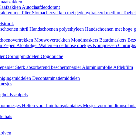
naatzakken
claafzakken
Autoclaafdeodorant
akken met filter
Stomacherzakken met gedehydrateerd medium
Toebeh
fstrook
schoenen nitril
Handschoenen polyethyleen
Handschoenen met hoge g
choenovertrekken
Mouwovertrekken
Mondmaskers
Baardmaskers
Bezo
en
Zepen
Alcoholgel
Watten en cellulose doekjes
Kompressen
Chirurgis
ger
Oorhulpmiddelen
Oogdouche
tiepapier
Sterk absorberend beschermpapier
Aluminiumfolie
Afdekfilm
inigingsmiddelen
Decontaminatiemiddelen
mesjes
igheidsscalpels
oommesjes
Heften voor huidtransplantaties
Mesjes voor huidtransplant
e hals
kolven