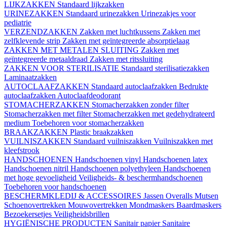
LIJKZAKKEN
Standaard lijkzakken
URINEZAKKEN
Standaard urinezakken
Urinezakjes voor
pediatrie
VERZENDZAKKEN
Zakken met luchtkussens
Zakken met
zelfklevende strip
Zakken met geïntegreerde absorptielaag
ZAKKEN MET METALEN SLUITING
Zakken met
geïntegreerde metaaldraad
Zakken met ritssluiting
ZAKKEN VOOR STERILISATIE
Standaard sterilisatiezakken
Laminaatzakken
AUTOCLAAFZAKKEN
Standaard autoclaafzakken
Bedrukte
autoclaafzakken
Autoclaafdeodorant
STOMACHERZAKKEN
Stomacherzakken zonder filter
Stomacherzakken met filter
Stomacherzakken met gedehydrateerd
medium
Toebehoren voor stomacherzakken
BRAAKZAKKEN
Plastic braakzakken
VUILNISZAKKEN
Standaard vuilniszakken
Vuilniszakken met
kleefstrook
HANDSCHOENEN
Handschoenen vinyl
Handschoenen latex
Handschoenen nitril
Handschoenen polyethyleen
Handschoenen
met hoge gevoeligheid
Veiligheids- & beschermhandschoenen
Toebehoren voor handschoenen
BESCHERMKLEDIJ & ACCESSOIRES
Jassen
Overalls
Mutsen
Schoenovertrekken
Mouwovertrekken
Mondmaskers
Baardmaskers
Bezoekersetjes
Veiligheidsbrillen
HYGIËNISCHE PRODUCTEN
Sanitair papier
Sanitaire