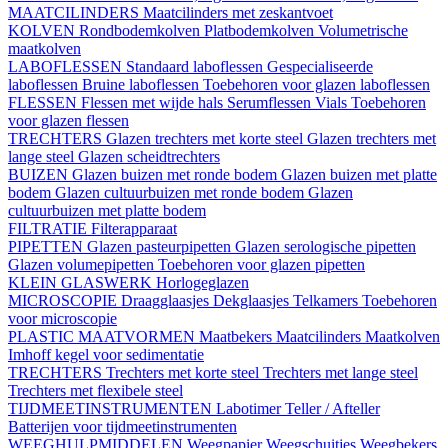
MAATCILINDERS
Maatcilinders met zeskantvoet
KOLVEN
Rondbodemkolven
Platbodemkolven
Volumetrische
maatkolven
LABOFLESSEN
Standaard laboflessen
Gespecialiseerde
laboflessen
Bruine laboflessen
Toebehoren voor glazen laboflessen
FLESSEN
Flessen met wijde hals
Serumflessen
Vials
Toebehoren
voor glazen flessen
TRECHTERS
Glazen trechters met korte steel
Glazen trechters met
lange steel
Glazen scheidtrechters
BUIZEN
Glazen buizen met ronde bodem
Glazen buizen met platte
bodem
Glazen cultuurbuizen met ronde bodem
Glazen
cultuurbuizen met platte bodem
FILTRATIE
Filterapparaat
PIPETTEN
Glazen pasteurpipetten
Glazen serologische pipetten
Glazen volumepipetten
Toebehoren voor glazen pipetten
KLEIN GLASWERK
Horlogeglazen
MICROSCOPIE
Draagglaasjes
Dekglaasjes
Telkamers
Toebehoren
voor microscopie
PLASTIC MAATVORMEN
Maatbekers
Maatcilinders
Maatkolven
Imhoff kegel voor sedimentatie
TRECHTERS
Trechters met korte steel
Trechters met lange steel
Trechters met flexibele steel
TIJDMEETINSTRUMENTEN
Labotimer
Teller / Afteller
Batterijen voor tijdmeetinstrumenten
WEEGHULPMIDDELEN
Weegpapier
Weegschuitjes
Weegbekers