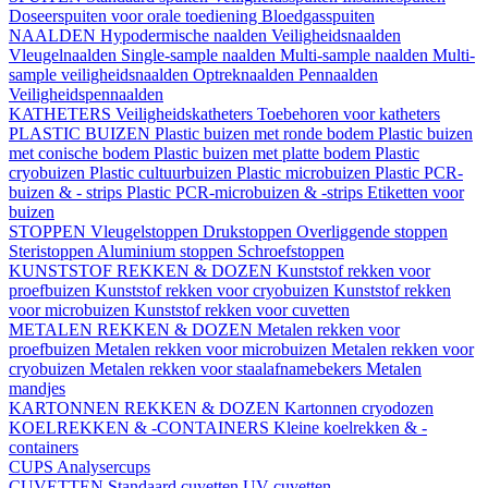
Doseerspuiten voor orale toediening
Bloedgasspuiten
NAALDEN
Hypodermische naalden
Veiligheidsnaalden
Vleugelnaalden
Single-sample naalden
Multi-sample naalden
Multi-
sample veiligheidsnaalden
Optreknaalden
Pennaalden
Veiligheidspennaalden
KATHETERS
Veiligheidskatheters
Toebehoren voor katheters
PLASTIC BUIZEN
Plastic buizen met ronde bodem
Plastic buizen
met conische bodem
Plastic buizen met platte bodem
Plastic
cryobuizen
Plastic cultuurbuizen
Plastic microbuizen
Plastic PCR-
buizen & - strips
Plastic PCR-microbuizen & -strips
Etiketten voor
buizen
STOPPEN
Vleugelstoppen
Drukstoppen
Overliggende stoppen
Steristoppen
Aluminium stoppen
Schroefstoppen
KUNSTSTOF REKKEN & DOZEN
Kunststof rekken voor
proefbuizen
Kunststof rekken voor cryobuizen
Kunststof rekken
voor microbuizen
Kunststof rekken voor cuvetten
METALEN REKKEN & DOZEN
Metalen rekken voor
proefbuizen
Metalen rekken voor microbuizen
Metalen rekken voor
cryobuizen
Metalen rekken voor staalafnamebekers
Metalen
mandjes
KARTONNEN REKKEN & DOZEN
Kartonnen cryodozen
KOELREKKEN & -CONTAINERS
Kleine koelrekken & -
containers
CUPS
Analysercups
CUVETTEN
Standaard cuvetten
UV-cuvetten