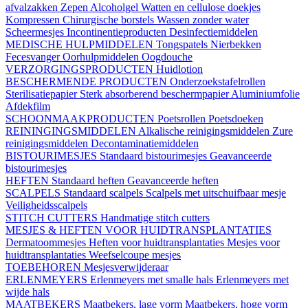
afvalzakken
Zepen
Alcoholgel
Watten en cellulose doekjes
Kompressen
Chirurgische borstels
Wassen zonder water
Scheermesjes
Incontinentieproducten
Desinfectiemiddelen
MEDISCHE HULPMIDDELEN
Tongspatels
Nierbekken
Fecesvanger
Oorhulpmiddelen
Oogdouche
VERZORGINGSPRODUCTEN
Huidlotion
BESCHERMENDE PRODUCTEN
Onderzoekstafelrollen
Sterilisatiepapier
Sterk absorberend beschermpapier
Aluminiumfolie
Afdekfilm
SCHOONMAAKPRODUCTEN
Poetsrollen
Poetsdoeken
REININGINGSMIDDELEN
Alkalische reinigingsmiddelen
Zure
reinigingsmiddelen
Decontaminatiemiddelen
BISTOURIMESJES
Standaard bistourimesjes
Geavanceerde
bistourimesjes
HEFTEN
Standaard heften
Geavanceerde heften
SCALPELS
Standaard scalpels
Scalpels met uitschuifbaar mesje
Veiligheidsscalpels
STITCH CUTTERS
Handmatige stitch cutters
MESJES & HEFTEN VOOR HUIDTRANSPLANTATIES
Dermatoommesjes
Heften voor huidtransplantaties
Mesjes voor
huidtransplantaties
Weefselcoupe mesjes
TOEBEHOREN
Mesjesverwijderaar
ERLENMEYERS
Erlenmeyers met smalle hals
Erlenmeyers met
wijde hals
MAATBEKERS
Maatbekers, lage vorm
Maatbekers, hoge vorm