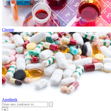
Chemie
Apotheek
×