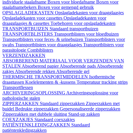
individuele staalafname
Boxen voor bloedafname
Boxen voor
staalafnamebekers
Boxen voor gemengd gebruik
OPSLAGLADEKASTEN
Opslagladekasten voor draagglaasjes
Opslagladekasten voor cassettes
Opslagladekasten voor
draagglaasjes & cassettes
Toebehoren voor opslagladekasten
TRANSPORTBUIZEN
Standaard transportbuizen
TRANSPORTBLISTERS
Transportblisters voor bloedbuizen
Transportblisters voor feces- & urinebuizen
Transportblisters voor
swabs
Transportblisters voor draagglaasjes
Transportblisters voor
parasitologie
Combiblisters
VERZENDZAKKEN
ABSORBEREND MATERIAAL VOOR VERZENDEN VAN
STALEN
Absorberend papier
Absorberende pads
Absorberende
zakjes
Absorberende rekken
Absorberende gel
THERMISCHE TRANSPORTMIDDELEN
Isothermische
draagtassen
Koelelementen & -kussens
Temperatuur tracking strips
Transportflessen
ARCHIVERINGSOPLOSSING
Archiveringsoplossing voor
pathologische stalen
ZIPPERZAKKEN
Standaard zipperzakken
Zipperzakken met
buidel
Bedrukte zipperzakken
Gepersonaliseerde zipperzakken
Zipperzakken met dubbele sluiting
Stand-up zakken
COEXZAKJES
Standaard coexzakjes
PATIËNTENKLEDINGZAKKEN
Standaard
patiëntenkledingzakken