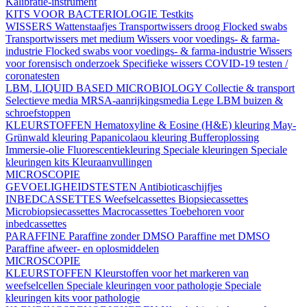
Kalibratie-instrument
KITS VOOR BACTERIOLOGIE
Testkits
WISSERS
Wattenstaafjes
Transportwissers droog
Flocked swabs
Transportwissers met medium
Wissers voor voedings- & farma-
industrie
Flocked swabs voor voedings- & farma-industrie
Wissers
voor forensisch onderzoek
Specifieke wissers
COVID-19 testen /
coronatesten
LBM, LIQUID BASED MICROBIOLOGY
Collectie & transport
Selectieve media
MRSA-aanrijkingsmedia
Lege LBM buizen &
schroefstoppen
KLEURSTOFFEN
Hematoxyline & Eosine (H&E) kleuring
May-
Grünwald kleuring
Papanicolaou kleuring
Bufferoplossing
Immersie-olie
Fluorescentiekleuring
Speciale kleuringen
Speciale
kleuringen kits
Kleuraanvullingen
MICROSCOPIE
GEVOELIGHEIDSTESTEN
Antibioticaschijfjes
INBEDCASSETTES
Weefselcassettes
Biopsiecassettes
Microbiopsiecassettes
Macrocassettes
Toebehoren voor
inbedcassettes
PARAFFINE
Paraffine zonder DMSO
Paraffine met DMSO
Paraffine afweer- en oplosmiddelen
MICROSCOPIE
KLEURSTOFFEN
Kleurstoffen voor het markeren van
weefselcellen
Speciale kleuringen voor pathologie
Speciale
kleuringen kits voor pathologie