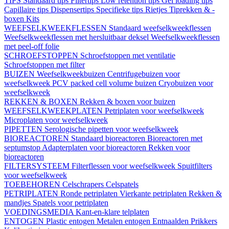
TIPS
Standaard tips
Filtertips
Low retention tips
Gel loading tips
Capillaire tips
Dispensertips
Specifieke tips
Rietjes
Tiprekken & -
boxen
Kits
WEEFSELKWEEKFLESSEN
Standaard weefselkweekflessen
Weefselkweekflessen met hersluitbaar deksel
Weefselkweekflessen
met peel-off folie
SCHROEFSTOPPEN
Schroefstoppen met ventilatie
Schroefstoppen met filter
BUIZEN
Weefselkweekbuizen
Centrifugebuizen voor
weefselkweek
PCV packed cell volume buizen
Cryobuizen voor
weefselkweek
REKKEN & BOXEN
Rekken & boxen voor buizen
WEEFSELKWEEKPLATEN
Petriplaten voor weefselkweek
Microplaten voor weefselkweek
PIPETTEN
Serologische pipetten voor weefselkweek
BIOREACTOREN
Standaard bioreactoren
Bioreactoren met
septumstop
Adapterplaten voor bioreactoren
Rekken voor
bioreactoren
FILTERSYSTEEM
Filterflessen voor weefselkweek
Spuitfilters
voor weefselkweek
TOEBEHOREN
Celschrapers
Celspatels
PETRIPLATEN
Ronde petriplaten
Vierkante petriplaten
Rekken &
mandjes
Spatels voor petriplaten
VOEDINGSMEDIA
Kant-en-klare telplaten
ENTOGEN
Plastic entogen
Metalen entogen
Entnaalden
Prikkers