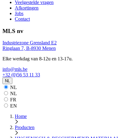
Veelgestelde vragen
Afkortingen
Jobs
Contact
MLS nv
Industriezone Grensland E2
Ringlaan 7, B-8930 Menen
Elke werkdag van 8-12u en 13-17u.
info@mls.be
+32 (0)56 53 11 33
NL
NL
NL
FR
EN
Home
Producten