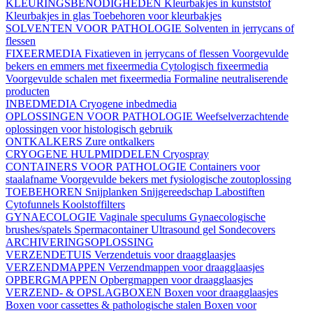
KLEURINGSBENODIGHEDEN
Kleurbakjes in kunststof
Kleurbakjes in glas
Toebehoren voor kleurbakjes
SOLVENTEN VOOR PATHOLOGIE
Solventen in jerrycans of
flessen
FIXEERMEDIA
Fixatieven in jerrycans of flessen
Voorgevulde
bekers en emmers met fixeermedia
Cytologisch fixeermedia
Voorgevulde schalen met fixeermedia
Formaline neutraliserende
producten
INBEDMEDIA
Cryogene inbedmedia
OPLOSSINGEN VOOR PATHOLOGIE
Weefselverzachtende
oplossingen voor histologisch gebruik
ONTKALKERS
Zure ontkalkers
CRYOGENE HULPMIDDELEN
Cryospray
CONTAINERS VOOR PATHOLOGIE
Containers voor
staalafname
Voorgevulde bekers met fysiologische zoutoplossing
TOEBEHOREN
Snijplanken
Snijgereedschap
Labostiften
Cytofunnels
Koolstoffilters
GYNAECOLOGIE
Vaginale speculums
Gynaecologische
brushes/spatels
Spermacontainer
Ultrasound gel
Sondecovers
ARCHIVERINGSOPLOSSING
VERZENDETUIS
Verzendetuis voor draagglaasjes
VERZENDMAPPEN
Verzendmappen voor draagglaasjes
OPBERGMAPPEN
Opbergmappen voor draagglaasjes
VERZEND- & OPSLAGBOXEN
Boxen voor draagglaasjes
Boxen voor cassettes & pathologische stalen
Boxen voor