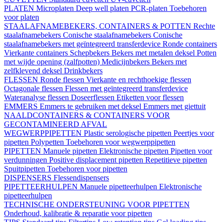
PLATEN
Microplaten
Deep well platen
PCR-platen
Toebehoren
voor platen
STAALAFNAMEBEKERS, CONTAINERS & POTTEN
Rechte
staalafnamebekers
Conische staalafnamebekers
Conische
staalafnamebekers met geïntegreerd transferdevice
Ronde containers
Vierkante containers
Schepbekers
Bekers met metalen deksel
Potten
met wijde opening (zalfpotten)
Medicijnbekers
Bekers met
zelfklevend deksel
Drinkbekers
FLESSEN
Ronde flessen
Vierkante en rechthoekige flessen
Octagonale flessen
Flessen met geïntegreerd transferdevice
Wateranalyse flessen
Doseerflessen
Etiketten voor flessen
EMMERS
Emmers te gebruiken met deksel
Emmers met giettuit
NAALDCONTAINERS & CONTAINERS VOOR
GECONTAMINEERD AFVAL
WEGWERPPIPETTEN
Plastic serologische pipetten
Peertjes voor
pipetten
Polypetten
Toebehoren voor wegwerppipetten
PIPETTEN
Manuele pipetten
Elektronische pipetten
Pipetten voor
verdunningen
Positive displacement pipetten
Repetitieve pipetten
Spuitpipetten
Toebehoren voor pipetten
DISPENSERS
Flessendispensers
PIPETTEERHULPEN
Manuele pipetteerhulpen
Elektronische
pipetteerhulpen
TECHNISCHE ONDERSTEUNING VOOR PIPETTEN
Onderhoud, kalibratie & reparatie voor pipetten