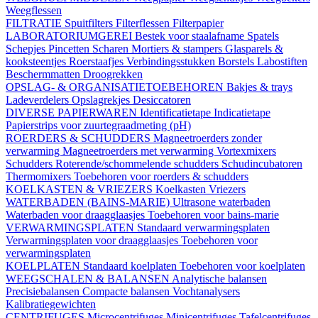
Weegflessen
FILTRATIE
Spuitfilters
Filterflessen
Filterpapier
LABORATORIUMGEREI
Bestek voor staalafname
Spatels
Schepjes
Pincetten
Scharen
Mortiers & stampers
Glasparels &
kooksteentjes
Roerstaafjes
Verbindingsstukken
Borstels
Labostiften
Beschermmatten
Droogrekken
OPSLAG- & ORGANISATIETOEBEHOREN
Bakjes & trays
Ladeverdelers
Opslagrekjes
Desiccatoren
DIVERSE PAPIERWAREN
Identificatietape
Indicatietape
Papierstrips voor zuurtegraadmeting (pH)
ROERDERS & SCHUDDERS
Magneetroerders zonder
verwarming
Magneetroerders met verwarming
Vortexmixers
Schudders
Roterende/schommelende schudders
Schudincubatoren
Thermomixers
Toebehoren voor roerders & schudders
KOELKASTEN & VRIEZERS
Koelkasten
Vriezers
WATERBADEN (BAINS-MARIE)
Ultrasone waterbaden
Waterbaden voor draagglaasjes
Toebehoren voor bains-marie
VERWARMINGSPLATEN
Standaard verwarmingsplaten
Verwarmingsplaten voor draagglaasjes
Toebehoren voor
verwarmingsplaten
KOELPLATEN
Standaard koelplaten
Toebehoren voor koelplaten
WEEGSCHALEN & BALANSEN
Analytische balansen
Precisiebalansen
Compacte balansen
Vochtanalysers
Kalibratiegewichten
CENTRIFUGES
Microcentrifuges
Minicentrifuges
Tafelcentrifuges