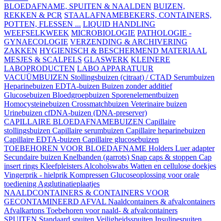
BLOEDAFNAME, SPUITEN & NAALDEN
BUIZEN,
REKKEN & PCR
STAALAFNAMEBEKERS, CONTAINERS,
POTTEN, FLESSEN ...
LIQUID HANDLING
WEEFSELKWEEK
MICROBIOLOGIE
PATHOLOGIE -
GYNAECOLOGIE
VERZENDING & ARCHIVERING
ZAKKEN
HYGIENISCH & BESCHERMEND MATERIAAL
MESJES & SCALPELS
GLASWERK
KLEINERE
LABOPRODUCTEN
LABO APPARATUUR
VACUÜMBUIZEN
Stollingsbuizen (citraat) / CTAD
Serumbuizen
Heparinebuizen
EDTA-buizen
Buizen zonder additief
Glucosebuizen
Bloedgroepbuizen
Sporenelementbuizen
Homocysteinebuizen
Crossmatchbuizen
Veterinaire buizen
Urinebuizen
cfDNA-buizen (DNA-preserver)
CAPILLAIRE BLOEDAFNAMEBUIZEN
Capillaire
stollingsbuizen
Capillaire serumbuizen
Capillaire heparinebuizen
Capillaire EDTA-buizen
Capillaire glucosebuizen
TOEBEHOREN VOOR BLOEDAFNAME
Holders
Luer adapter
Secundaire buizen
Knelbanden (garrots)
Snap caps & stoppen
Cap
insert rings
Kleefpleisters
Alcoholswabs
Watten en cellulose doekjes
Vingerprik - hielprik
Kompressen
Glucoseoplossing voor orale
toediening
Agglutinatieplaatjes
NAALDCONTAINERS & CONTAINERS VOOR
GECONTAMINEERD AFVAL
Naaldcontainers & afvalcontainers
Afvalkartons
Toebehoren voor naald- & afvalcontainers
SPUITEN
Standaard spuiten
Veiligheidsspuiten
Insulinespuiten