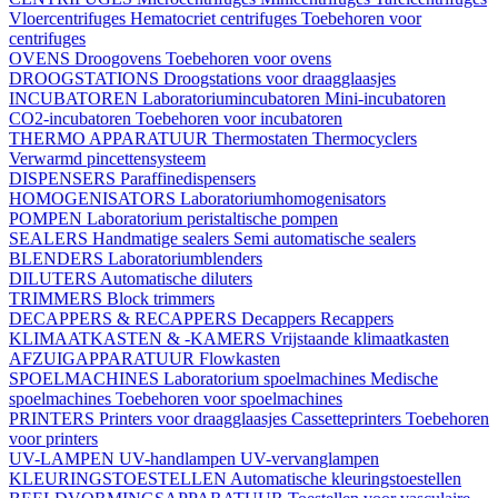
Vloercentrifuges
Hematocriet centrifuges
Toebehoren voor
centrifuges
OVENS
Droogovens
Toebehoren voor ovens
DROOGSTATIONS
Droogstations voor draagglaasjes
INCUBATOREN
Laboratoriumincubatoren
Mini-incubatoren
CO2-incubatoren
Toebehoren voor incubatoren
THERMO APPARATUUR
Thermostaten
Thermocyclers
Verwarmd pincettensysteem
DISPENSERS
Paraffinedispensers
HOMOGENISATORS
Laboratoriumhomogenisators
POMPEN
Laboratorium peristaltische pompen
SEALERS
Handmatige sealers
Semi automatische sealers
BLENDERS
Laboratoriumblenders
DILUTERS
Automatische diluters
TRIMMERS
Block trimmers
DECAPPERS & RECAPPERS
Decappers
Recappers
KLIMAATKASTEN & -KAMERS
Vrijstaande klimaatkasten
AFZUIGAPPARATUUR
Flowkasten
SPOELMACHINES
Laboratorium spoelmachines
Medische
spoelmachines
Toebehoren voor spoelmachines
PRINTERS
Printers voor draagglaasjes
Cassetteprinters
Toebehoren
voor printers
UV-LAMPEN
UV-handlampen
UV-vervanglampen
KLEURINGSTOESTELLEN
Automatische kleuringstoestellen