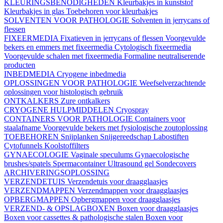
KLEURINGSBENODIGHEDEN
Kleurbakjes in kunststof
Kleurbakjes in glas
Toebehoren voor kleurbakjes
SOLVENTEN VOOR PATHOLOGIE
Solventen in jerrycans of
flessen
FIXEERMEDIA
Fixatieven in jerrycans of flessen
Voorgevulde
bekers en emmers met fixeermedia
Cytologisch fixeermedia
Voorgevulde schalen met fixeermedia
Formaline neutraliserende
producten
INBEDMEDIA
Cryogene inbedmedia
OPLOSSINGEN VOOR PATHOLOGIE
Weefselverzachtende
oplossingen voor histologisch gebruik
ONTKALKERS
Zure ontkalkers
CRYOGENE HULPMIDDELEN
Cryospray
CONTAINERS VOOR PATHOLOGIE
Containers voor
staalafname
Voorgevulde bekers met fysiologische zoutoplossing
TOEBEHOREN
Snijplanken
Snijgereedschap
Labostiften
Cytofunnels
Koolstoffilters
GYNAECOLOGIE
Vaginale speculums
Gynaecologische
brushes/spatels
Spermacontainer
Ultrasound gel
Sondecovers
ARCHIVERINGSOPLOSSING
VERZENDETUIS
Verzendetuis voor draagglaasjes
VERZENDMAPPEN
Verzendmappen voor draagglaasjes
OPBERGMAPPEN
Opbergmappen voor draagglaasjes
VERZEND- & OPSLAGBOXEN
Boxen voor draagglaasjes
Boxen voor cassettes & pathologische stalen
Boxen voor