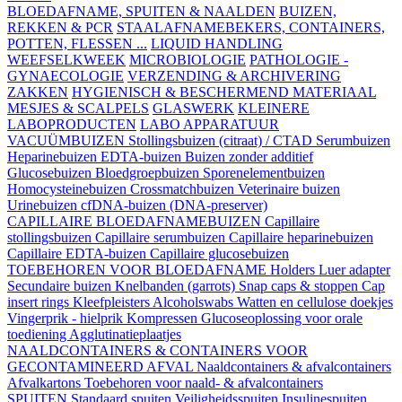
BLOEDAFNAME, SPUITEN & NAALDEN
BUIZEN,
REKKEN & PCR
STAALAFNAMEBEKERS, CONTAINERS,
POTTEN, FLESSEN ...
LIQUID HANDLING
WEEFSELKWEEK
MICROBIOLOGIE
PATHOLOGIE -
GYNAECOLOGIE
VERZENDING & ARCHIVERING
ZAKKEN
HYGIENISCH & BESCHERMEND MATERIAAL
MESJES & SCALPELS
GLASWERK
KLEINERE
LABOPRODUCTEN
LABO APPARATUUR
VACUÜMBUIZEN
Stollingsbuizen (citraat) / CTAD
Serumbuizen
Heparinebuizen
EDTA-buizen
Buizen zonder additief
Glucosebuizen
Bloedgroepbuizen
Sporenelementbuizen
Homocysteinebuizen
Crossmatchbuizen
Veterinaire buizen
Urinebuizen
cfDNA-buizen (DNA-preserver)
CAPILLAIRE BLOEDAFNAMEBUIZEN
Capillaire
stollingsbuizen
Capillaire serumbuizen
Capillaire heparinebuizen
Capillaire EDTA-buizen
Capillaire glucosebuizen
TOEBEHOREN VOOR BLOEDAFNAME
Holders
Luer adapter
Secundaire buizen
Knelbanden (garrots)
Snap caps & stoppen
Cap
insert rings
Kleefpleisters
Alcoholswabs
Watten en cellulose doekjes
Vingerprik - hielprik
Kompressen
Glucoseoplossing voor orale
toediening
Agglutinatieplaatjes
NAALDCONTAINERS & CONTAINERS VOOR
GECONTAMINEERD AFVAL
Naaldcontainers & afvalcontainers
Afvalkartons
Toebehoren voor naald- & afvalcontainers
SPUITEN
Standaard spuiten
Veiligheidsspuiten
Insulinespuiten