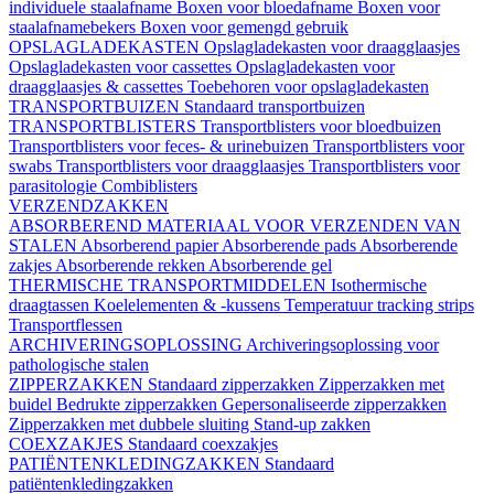
individuele staalafname
Boxen voor bloedafname
Boxen voor
staalafnamebekers
Boxen voor gemengd gebruik
OPSLAGLADEKASTEN
Opslagladekasten voor draagglaasjes
Opslagladekasten voor cassettes
Opslagladekasten voor
draagglaasjes & cassettes
Toebehoren voor opslagladekasten
TRANSPORTBUIZEN
Standaard transportbuizen
TRANSPORTBLISTERS
Transportblisters voor bloedbuizen
Transportblisters voor feces- & urinebuizen
Transportblisters voor
swabs
Transportblisters voor draagglaasjes
Transportblisters voor
parasitologie
Combiblisters
VERZENDZAKKEN
ABSORBEREND MATERIAAL VOOR VERZENDEN VAN
STALEN
Absorberend papier
Absorberende pads
Absorberende
zakjes
Absorberende rekken
Absorberende gel
THERMISCHE TRANSPORTMIDDELEN
Isothermische
draagtassen
Koelelementen & -kussens
Temperatuur tracking strips
Transportflessen
ARCHIVERINGSOPLOSSING
Archiveringsoplossing voor
pathologische stalen
ZIPPERZAKKEN
Standaard zipperzakken
Zipperzakken met
buidel
Bedrukte zipperzakken
Gepersonaliseerde zipperzakken
Zipperzakken met dubbele sluiting
Stand-up zakken
COEXZAKJES
Standaard coexzakjes
PATIËNTENKLEDINGZAKKEN
Standaard
patiëntenkledingzakken