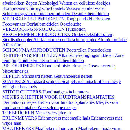
afvalzakken
Zepen
Alcoholgel
Watten en cellulose doekjes
Kompressen
Chirurgische borstels
Wassen zonder water
Scheermesjes
Incontinentieproducten
Desinfectiemiddelen
MEDISCHE HULPMIDDELEN
Tongspatels
Nierbekken
Fecesvanger
Oorhulpmiddelen
Oogdouche
VERZORGINGSPRODUCTEN
Huidlotion
BESCHERMENDE PRODUCTEN
Onderzoekstafelrollen
Sterilisatiepapier
Sterk absorberend beschermpapier
Aluminiumfolie
Afdekfilm
SCHOONMAAKPRODUCTEN
Poetsrollen
Poetsdoeken
REININGINGSMIDDELEN
Alkalische reinigingsmiddelen
Zure
reinigingsmiddelen
Decontaminatiemiddelen
BISTOURIMESJES
Standaard bistourimesjes
Geavanceerde
bistourimesjes
HEFTEN
Standaard heften
Geavanceerde heften
SCALPELS
Standaard scalpels
Scalpels met uitschuifbaar mesje
Veiligheidsscalpels
STITCH CUTTERS
Handmatige stitch cutters
MESJES & HEFTEN VOOR HUIDTRANSPLANTATIES
Dermatoommesjes
Heften voor huidtransplantaties
Mesjes voor
huidtransplantaties
Weefselcoupe mesjes
TOEBEHOREN
Mesjesverwijderaar
ERLENMEYERS
Erlenmeyers met smalle hals
Erlenmeyers met
wijde hals
MAATBEKERS
Maatbekers, lage vorm
Maatbekers, hoge vorm