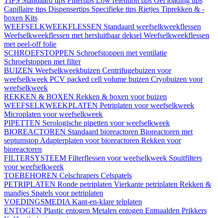
TIPS
Standaard tips
Filtertips
Low retention tips
Gel loading tips
Capillaire tips
Dispensertips
Specifieke tips
Rietjes
Tiprekken & -
boxen
Kits
WEEFSELKWEEKFLESSEN
Standaard weefselkweekflessen
Weefselkweekflessen met hersluitbaar deksel
Weefselkweekflessen
met peel-off folie
SCHROEFSTOPPEN
Schroefstoppen met ventilatie
Schroefstoppen met filter
BUIZEN
Weefselkweekbuizen
Centrifugebuizen voor
weefselkweek
PCV packed cell volume buizen
Cryobuizen voor
weefselkweek
REKKEN & BOXEN
Rekken & boxen voor buizen
WEEFSELKWEEKPLATEN
Petriplaten voor weefselkweek
Microplaten voor weefselkweek
PIPETTEN
Serologische pipetten voor weefselkweek
BIOREACTOREN
Standaard bioreactoren
Bioreactoren met
septumstop
Adapterplaten voor bioreactoren
Rekken voor
bioreactoren
FILTERSYSTEEM
Filterflessen voor weefselkweek
Spuitfilters
voor weefselkweek
TOEBEHOREN
Celschrapers
Celspatels
PETRIPLATEN
Ronde petriplaten
Vierkante petriplaten
Rekken &
mandjes
Spatels voor petriplaten
VOEDINGSMEDIA
Kant-en-klare telplaten
ENTOGEN
Plastic entogen
Metalen entogen
Entnaalden
Prikkers