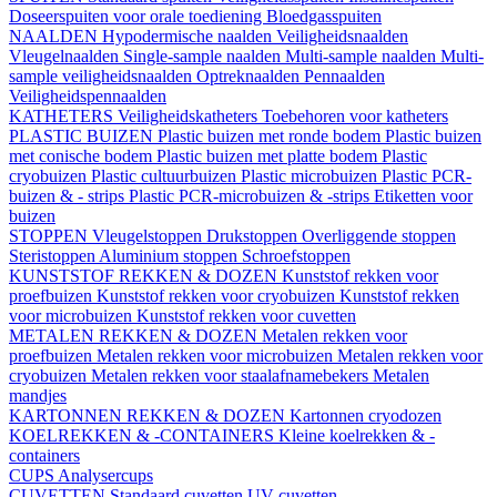
Doseerspuiten voor orale toediening
Bloedgasspuiten
NAALDEN
Hypodermische naalden
Veiligheidsnaalden
Vleugelnaalden
Single-sample naalden
Multi-sample naalden
Multi-
sample veiligheidsnaalden
Optreknaalden
Pennaalden
Veiligheidspennaalden
KATHETERS
Veiligheidskatheters
Toebehoren voor katheters
PLASTIC BUIZEN
Plastic buizen met ronde bodem
Plastic buizen
met conische bodem
Plastic buizen met platte bodem
Plastic
cryobuizen
Plastic cultuurbuizen
Plastic microbuizen
Plastic PCR-
buizen & - strips
Plastic PCR-microbuizen & -strips
Etiketten voor
buizen
STOPPEN
Vleugelstoppen
Drukstoppen
Overliggende stoppen
Steristoppen
Aluminium stoppen
Schroefstoppen
KUNSTSTOF REKKEN & DOZEN
Kunststof rekken voor
proefbuizen
Kunststof rekken voor cryobuizen
Kunststof rekken
voor microbuizen
Kunststof rekken voor cuvetten
METALEN REKKEN & DOZEN
Metalen rekken voor
proefbuizen
Metalen rekken voor microbuizen
Metalen rekken voor
cryobuizen
Metalen rekken voor staalafnamebekers
Metalen
mandjes
KARTONNEN REKKEN & DOZEN
Kartonnen cryodozen
KOELREKKEN & -CONTAINERS
Kleine koelrekken & -
containers
CUPS
Analysercups
CUVETTEN
Standaard cuvetten
UV-cuvetten