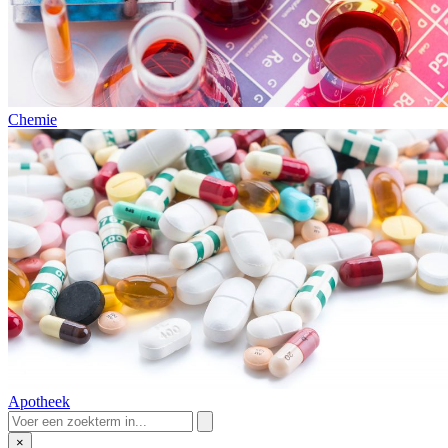
Chemie
Apotheek
×