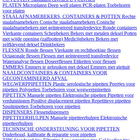
PLATEN
Microplaten
Deep well platen
PCR-platen
Toebehoren
voor platen
STAALAFNAMEBEKERS, CONTAINERS & POTTEN
Rechte
staalafnamebekers
Conische staalafnamebekers
Conische
staalafnamebekers met geïntegreerd transferdevice
Ronde containers
Vierkante containers
Schepbekers
Bekers met metalen deksel
Potten
met wijde opening (zalfpotten)
Medicijnbekers
Bekers met
zelfklevend deksel
Drinkbekers
FLESSEN
Ronde flessen
Vierkante en rechthoekige flessen
Octagonale flessen
Flessen met geïntegreerd transferdevice
Wateranalyse flessen
Doseerflessen
Etiketten voor flessen
EMMERS
Emmers te gebruiken met deksel
Emmers met giettuit
NAALDCONTAINERS & CONTAINERS VOOR
GECONTAMINEERD AFVAL
WEGWERPPIPETTEN
Plastic serologische pipetten
Peertjes voor
pipetten
Polypetten
Toebehoren voor wegwerppipetten
PIPETTEN
Manuele pipetten
Elektronische pipetten
Pipetten voor
verdunningen
Positive displacement pipetten
Repetitieve pipetten
Spuitpipetten
Toebehoren voor pipetten
DISPENSERS
Flessendispensers
PIPETTEERHULPEN
Manuele pipetteerhulpen
Elektronische
pipetteerhulpen
TECHNISCHE ONDERSTEUNING VOOR PIPETTEN
Onderhoud, kalibratie & reparatie voor pipetten