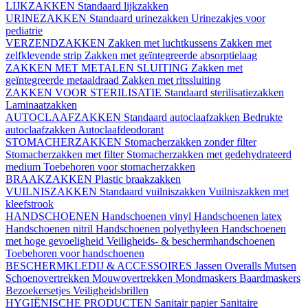
LIJKZAKKEN
Standaard lijkzakken
URINEZAKKEN
Standaard urinezakken
Urinezakjes voor
pediatrie
VERZENDZAKKEN
Zakken met luchtkussens
Zakken met
zelfklevende strip
Zakken met geïntegreerde absorptielaag
ZAKKEN MET METALEN SLUITING
Zakken met
geïntegreerde metaaldraad
Zakken met ritssluiting
ZAKKEN VOOR STERILISATIE
Standaard sterilisatiezakken
Laminaatzakken
AUTOCLAAFZAKKEN
Standaard autoclaafzakken
Bedrukte
autoclaafzakken
Autoclaafdeodorant
STOMACHERZAKKEN
Stomacherzakken zonder filter
Stomacherzakken met filter
Stomacherzakken met gedehydrateerd
medium
Toebehoren voor stomacherzakken
BRAAKZAKKEN
Plastic braakzakken
VUILNISZAKKEN
Standaard vuilniszakken
Vuilniszakken met
kleefstrook
HANDSCHOENEN
Handschoenen vinyl
Handschoenen latex
Handschoenen nitril
Handschoenen polyethyleen
Handschoenen
met hoge gevoeligheid
Veiligheids- & beschermhandschoenen
Toebehoren voor handschoenen
BESCHERMKLEDIJ & ACCESSOIRES
Jassen
Overalls
Mutsen
Schoenovertrekken
Mouwovertrekken
Mondmaskers
Baardmaskers
Bezoekersetjes
Veiligheidsbrillen
HYGIËNISCHE PRODUCTEN
Sanitair papier
Sanitaire