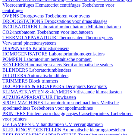
Vloercentrifuges
Hematocriet centrifuges
Toebehoren voor
centrifuges
OVENS
Droogovens
Toebehoren voor ovens
DROOGSTATIONS
Droogstations voor draagglaasjes
INCUBATOREN
Laboratoriumincubatoren
Mini-incubatoren
CO2-incubatoren
Toebehoren voor incubatoren
THERMO APPARATUUR
Thermostaten
Thermocyclers
Verwarmd pincettensysteem
DISPENSERS
Paraffinedispensers
HOMOGENISATORS
Laboratoriumhomogenisators
POMPEN
Laboratorium peristaltische pompen
SEALERS
Handmatige sealers
Semi automatische sealers
BLENDERS
Laboratoriumblenders
DILUTERS
Automatische diluters
TRIMMERS
Block trimmers
DECAPPERS & RECAPPERS
Decappers
Recappers
KLIMAATKASTEN & -KAMERS
Vrijstaande klimaatkasten
AFZUIGAPPARATUUR
Flowkasten
SPOELMACHINES
Laboratorium spoelmachines
Medische
spoelmachines
Toebehoren voor spoelmachines
PRINTERS
Printers voor draagglaasjes
Cassetteprinters
Toebehoren
voor printers
UV-LAMPEN
UV-handlampen
UV-vervanglampen
KLEURINGSTOESTELLEN
Automatische kleuringstoestellen