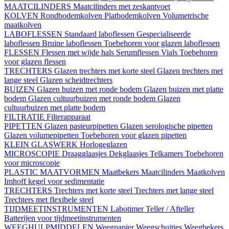
MAATCILINDERS
Maatcilinders met zeskantvoet
KOLVEN
Rondbodemkolven
Platbodemkolven
Volumetrische
maatkolven
LABOFLESSEN
Standaard laboflessen
Gespecialiseerde
laboflessen
Bruine laboflessen
Toebehoren voor glazen laboflessen
FLESSEN
Flessen met wijde hals
Serumflessen
Vials
Toebehoren
voor glazen flessen
TRECHTERS
Glazen trechters met korte steel
Glazen trechters met
lange steel
Glazen scheidtrechters
BUIZEN
Glazen buizen met ronde bodem
Glazen buizen met platte
bodem
Glazen cultuurbuizen met ronde bodem
Glazen
cultuurbuizen met platte bodem
FILTRATIE
Filterapparaat
PIPETTEN
Glazen pasteurpipetten
Glazen serologische pipetten
Glazen volumepipetten
Toebehoren voor glazen pipetten
KLEIN GLASWERK
Horlogeglazen
MICROSCOPIE
Draagglaasjes
Dekglaasjes
Telkamers
Toebehoren
voor microscopie
PLASTIC MAATVORMEN
Maatbekers
Maatcilinders
Maatkolven
Imhoff kegel voor sedimentatie
TRECHTERS
Trechters met korte steel
Trechters met lange steel
Trechters met flexibele steel
TIJDMEETINSTRUMENTEN
Labotimer
Teller / Afteller
Batterijen voor tijdmeetinstrumenten
WEEGHULPMIDDELEN
Weegpapier
Weegschuitjes
Weegbekers