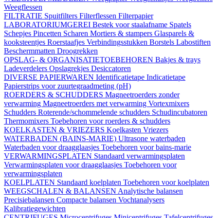
Weegflessen
FILTRATIE
Spuitfilters
Filterflessen
Filterpapier
LABORATORIUMGEREI
Bestek voor staalafname
Spatels
Schepjes
Pincetten
Scharen
Mortiers & stampers
Glasparels &
kooksteentjes
Roerstaafjes
Verbindingsstukken
Borstels
Labostiften
Beschermmatten
Droogrekken
OPSLAG- & ORGANISATIETOEBEHOREN
Bakjes & trays
Ladeverdelers
Opslagrekjes
Desiccatoren
DIVERSE PAPIERWAREN
Identificatietape
Indicatietape
Papierstrips voor zuurtegraadmeting (pH)
ROERDERS & SCHUDDERS
Magneetroerders zonder
verwarming
Magneetroerders met verwarming
Vortexmixers
Schudders
Roterende/schommelende schudders
Schudincubatoren
Thermomixers
Toebehoren voor roerders & schudders
KOELKASTEN & VRIEZERS
Koelkasten
Vriezers
WATERBADEN (BAINS-MARIE)
Ultrasone waterbaden
Waterbaden voor draagglaasjes
Toebehoren voor bains-marie
VERWARMINGSPLATEN
Standaard verwarmingsplaten
Verwarmingsplaten voor draagglaasjes
Toebehoren voor
verwarmingsplaten
KOELPLATEN
Standaard koelplaten
Toebehoren voor koelplaten
WEEGSCHALEN & BALANSEN
Analytische balansen
Precisiebalansen
Compacte balansen
Vochtanalysers
Kalibratiegewichten
CENTRIFUGES
Microcentrifuges
Minicentrifuges
Tafelcentrifuges