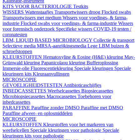
Kalibratie-instrument
KITS VOOR BACTERIOLOGIE
Testkits
WISSERS
Wattenstaafjes
Transportwissers droog
Flocked swabs
Transportwissers met medium
Wissers voor voedings- & farma-
industrie
Flocked swabs voor voedings- & farma-industrie
Wissers
voor forensisch onderzoek
Specifieke wissers
COVID-19 testen /
coronatesten
LBM, LIQUID BASED MICROBIOLOGY
Collectie & transport
Selectieve media
MRSA-aanrijkingsmedia
Lege LBM buizen &
schroefstoppen
KLEURSTOFFEN
Hematoxyline & Eosine (H&E) kleuring
May-
Grünwald kleuring
Papanicolaou kleuring
Bufferoplossing
Immersie-olie
Fluorescentiekleuring
Speciale kleuringen
Speciale
kleuringen kits
Kleuraanvullingen
MICROSCOPIE
GEVOELIGHEIDSTESTEN
Antibioticaschijfjes
INBEDCASSETTES
Weefselcassettes
Biopsiecassettes
Microbiopsiecassettes
Macrocassettes
Toebehoren voor
inbedcassettes
PARAFFINE
Paraffine zonder DMSO
Paraffine met DMSO
Paraffine afweer- en oplosmiddelen
MICROSCOPIE
KLEURSTOFFEN
Kleurstoffen voor het markeren van
weefselcellen
Speciale kleuringen voor pathologie
Speciale
kleuringen kits voor pathologie