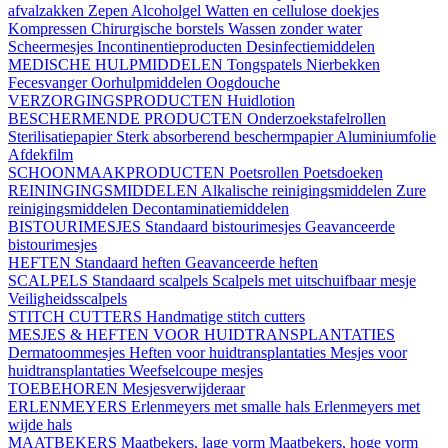
afvalzakken
Zepen
Alcoholgel
Watten en cellulose doekjes
Kompressen
Chirurgische borstels
Wassen zonder water
Scheermesjes
Incontinentieproducten
Desinfectiemiddelen
MEDISCHE HULPMIDDELEN
Tongspatels
Nierbekken
Fecesvanger
Oorhulpmiddelen
Oogdouche
VERZORGINGSPRODUCTEN
Huidlotion
BESCHERMENDE PRODUCTEN
Onderzoekstafelrollen
Sterilisatiepapier
Sterk absorberend beschermpapier
Aluminiumfolie
Afdekfilm
SCHOONMAAKPRODUCTEN
Poetsrollen
Poetsdoeken
REININGINGSMIDDELEN
Alkalische reinigingsmiddelen
Zure
reinigingsmiddelen
Decontaminatiemiddelen
BISTOURIMESJES
Standaard bistourimesjes
Geavanceerde
bistourimesjes
HEFTEN
Standaard heften
Geavanceerde heften
SCALPELS
Standaard scalpels
Scalpels met uitschuifbaar mesje
Veiligheidsscalpels
STITCH CUTTERS
Handmatige stitch cutters
MESJES & HEFTEN VOOR HUIDTRANSPLANTATIES
Dermatoommesjes
Heften voor huidtransplantaties
Mesjes voor
huidtransplantaties
Weefselcoupe mesjes
TOEBEHOREN
Mesjesverwijderaar
ERLENMEYERS
Erlenmeyers met smalle hals
Erlenmeyers met
wijde hals
MAATBEKERS
Maatbekers, lage vorm
Maatbekers, hoge vorm