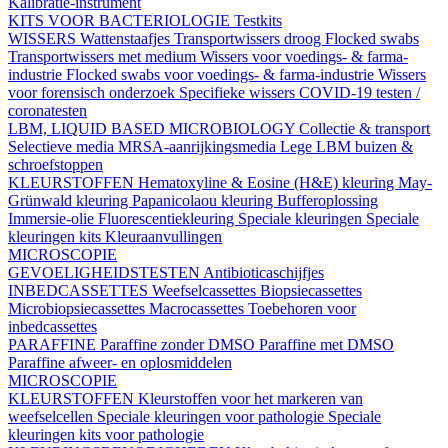
Kalibratie-instrument
KITS VOOR BACTERIOLOGIE
Testkits
WISSERS
Wattenstaafjes
Transportwissers droog
Flocked swabs
Transportwissers met medium
Wissers voor voedings- & farma-
industrie
Flocked swabs voor voedings- & farma-industrie
Wissers
voor forensisch onderzoek
Specifieke wissers
COVID-19 testen /
coronatesten
LBM, LIQUID BASED MICROBIOLOGY
Collectie & transport
Selectieve media
MRSA-aanrijkingsmedia
Lege LBM buizen &
schroefstoppen
KLEURSTOFFEN
Hematoxyline & Eosine (H&E) kleuring
May-
Grünwald kleuring
Papanicolaou kleuring
Bufferoplossing
Immersie-olie
Fluorescentiekleuring
Speciale kleuringen
Speciale
kleuringen kits
Kleuraanvullingen
MICROSCOPIE
GEVOELIGHEIDSTESTEN
Antibioticaschijfjes
INBEDCASSETTES
Weefselcassettes
Biopsiecassettes
Microbiopsiecassettes
Macrocassettes
Toebehoren voor
inbedcassettes
PARAFFINE
Paraffine zonder DMSO
Paraffine met DMSO
Paraffine afweer- en oplosmiddelen
MICROSCOPIE
KLEURSTOFFEN
Kleurstoffen voor het markeren van
weefselcellen
Speciale kleuringen voor pathologie
Speciale
kleuringen kits voor pathologie