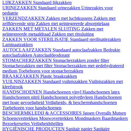
LIJKZAKKEN
Standaard lijkzakken
URINEZAKKEN
Standaard urinezakken
Urinezakjes voor
pediatrie
VERZENDZAKKEN
Zakken met luchtkussens
Zakken met
zelfklevende strip
Zakken met geïntegreerde absorptielaag
ZAKKEN MET METALEN SLUITING
Zakken met
geïntegreerde metaaldraad
Zakken met ritssluiting
ZAKKEN VOOR STERILISATIE
Standaard sterilisatiezakken
Laminaatzakken
AUTOCLAAFZAKKEN
Standaard autoclaafzakken
Bedrukte
autoclaafzakken
Autoclaafdeodorant
STOMACHERZAKKEN
Stomacherzakken zonder filter
Stomacherzakken met filter
Stomacherzakken met gedehydrateerd
medium
Toebehoren voor stomacherzakken
BRAAKZAKKEN
Plastic braakzakken
VUILNISZAKKEN
Standaard vuilniszakken
Vuilniszakken met
kleefstrook
HANDSCHOENEN
Handschoenen vinyl
Handschoenen latex
Handschoenen nitril
Handschoenen polyethyleen
Handschoenen
met hoge gevoeligheid
Veiligheids- & beschermhandschoenen
Toebehoren voor handschoenen
BESCHERMKLEDIJ & ACCESSOIRES
Jassen
Overalls
Mutsen
Schoenovertrekken
Mouwovertrekken
Mondmaskers
Baardmaskers
Bezoekersetjes
Veiligheidsbrillen
HYGIËNISCHE PRODUCTEN
Sanitair papier
Sanitaire