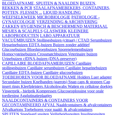
BLOEDAFNAME, SPUITEN & NAALDEN
BUIZEN,
REKKEN & PCR
STAALAFNAMEBEKERS, CONTAINERS,
POTTEN, FLESSEN ...
LIQUID HANDLING
WEEFSELKWEEK
MICROBIOLOGIE
PATHOLOGIE -
GYNAECOLOGIE
VERZENDING & ARCHIVERING
ZAKKEN
HYGIENISCH & BESCHERMEND MATERIAAL
MESJES & SCALPELS
GLASWERK
KLEINERE
LABOPRODUCTEN
LABO APPARATUUR
VACUÜMBUIZEN
Stollingsbuizen (citraat) / CTAD
Serumbuizen
Heparinebuizen
EDTA-buizen
Buizen zonder additief
Glucosebuizen
Bloedgroepbuizen
Sporenelementbuizen
Homocysteinebuizen
Crossmatchbuizen
Veterinaire buizen
Urinebuizen
cfDNA-buizen (DNA-preserver)
CAPILLAIRE BLOEDAFNAMEBUIZEN
Capillaire
stollingsbuizen
Capillaire serumbuizen
Capillaire heparinebuizen
Capillaire EDTA-buizen
Capillaire glucosebuizen
TOEBEHOREN VOOR BLOEDAFNAME
Holders
Luer adapter
Secundaire buizen
Knelbanden (garrots)
Snap caps & stoppen
Cap
insert rings
Kleefpleisters
Alcoholswabs
Watten en cellulose doekjes
Vingerprik - hielprik
Kompressen
Glucoseoplossing voor orale
toediening
Agglutinatieplaatjes
NAALDCONTAINERS & CONTAINERS VOOR
GECONTAMINEERD AFVAL
Naaldcontainers & afvalcontainers
Afvalkartons
Toebehoren voor naald- & afvalcontainers
SPUITEN
Standaard spuiten
Veiligheidsspuiten
Insulinespuiten