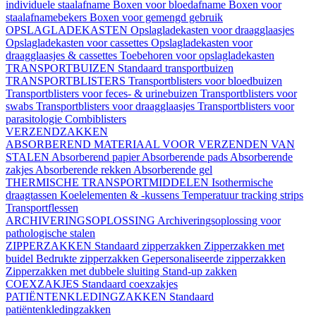
individuele staalafname
Boxen voor bloedafname
Boxen voor
staalafnamebekers
Boxen voor gemengd gebruik
OPSLAGLADEKASTEN
Opslagladekasten voor draagglaasjes
Opslagladekasten voor cassettes
Opslagladekasten voor
draagglaasjes & cassettes
Toebehoren voor opslagladekasten
TRANSPORTBUIZEN
Standaard transportbuizen
TRANSPORTBLISTERS
Transportblisters voor bloedbuizen
Transportblisters voor feces- & urinebuizen
Transportblisters voor
swabs
Transportblisters voor draagglaasjes
Transportblisters voor
parasitologie
Combiblisters
VERZENDZAKKEN
ABSORBEREND MATERIAAL VOOR VERZENDEN VAN
STALEN
Absorberend papier
Absorberende pads
Absorberende
zakjes
Absorberende rekken
Absorberende gel
THERMISCHE TRANSPORTMIDDELEN
Isothermische
draagtassen
Koelelementen & -kussens
Temperatuur tracking strips
Transportflessen
ARCHIVERINGSOPLOSSING
Archiveringsoplossing voor
pathologische stalen
ZIPPERZAKKEN
Standaard zipperzakken
Zipperzakken met
buidel
Bedrukte zipperzakken
Gepersonaliseerde zipperzakken
Zipperzakken met dubbele sluiting
Stand-up zakken
COEXZAKJES
Standaard coexzakjes
PATIËNTENKLEDINGZAKKEN
Standaard
patiëntenkledingzakken