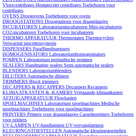
Vloercentrifuges
Hematocriet centrifuges
Toebehoren voor
centrifuges
OVENS
Droogovens
Toebehoren voor ovens
DROOGSTATIONS
Droogstations voor draagglaasjes
INCUBATOREN
Laboratoriumincubatoren
Mini-incubatoren
CO2-incubatoren
Toebehoren voor incubatoren
THERMO APPARATUUR
Thermostaten
Thermocyclers
Verwarmd pincettensysteem
DISPENSERS
Paraffinedispensers
HOMOGENISATORS
Laboratoriumhomogenisators
POMPEN
Laboratorium peristaltische pompen
SEALERS
Handmatige sealers
Semi automatische sealers
BLENDERS
Laboratoriumblenders
DILUTERS
Automatische diluters
TRIMMERS
Block trimmers
DECAPPERS & RECAPPERS
Decappers
Recappers
KLIMAATKASTEN & -KAMERS
Vrijstaande klimaatkasten
AFZUIGAPPARATUUR
Flowkasten
SPOELMACHINES
Laboratorium spoelmachines
Medische
spoelmachines
Toebehoren voor spoelmachines
PRINTERS
Printers voor draagglaasjes
Cassetteprinters
Toebehoren
voor printers
UV-LAMPEN
UV-handlampen
UV-vervanglampen
KLEURINGSTOESTELLEN
Automatische kleuringstoestellen