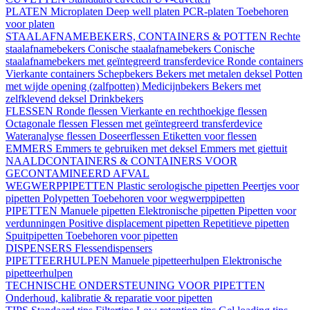
PLATEN
Microplaten
Deep well platen
PCR-platen
Toebehoren
voor platen
STAALAFNAMEBEKERS, CONTAINERS & POTTEN
Rechte
staalafnamebekers
Conische staalafnamebekers
Conische
staalafnamebekers met geïntegreerd transferdevice
Ronde containers
Vierkante containers
Schepbekers
Bekers met metalen deksel
Potten
met wijde opening (zalfpotten)
Medicijnbekers
Bekers met
zelfklevend deksel
Drinkbekers
FLESSEN
Ronde flessen
Vierkante en rechthoekige flessen
Octagonale flessen
Flessen met geïntegreerd transferdevice
Wateranalyse flessen
Doseerflessen
Etiketten voor flessen
EMMERS
Emmers te gebruiken met deksel
Emmers met giettuit
NAALDCONTAINERS & CONTAINERS VOOR
GECONTAMINEERD AFVAL
WEGWERPPIPETTEN
Plastic serologische pipetten
Peertjes voor
pipetten
Polypetten
Toebehoren voor wegwerppipetten
PIPETTEN
Manuele pipetten
Elektronische pipetten
Pipetten voor
verdunningen
Positive displacement pipetten
Repetitieve pipetten
Spuitpipetten
Toebehoren voor pipetten
DISPENSERS
Flessendispensers
PIPETTEERHULPEN
Manuele pipetteerhulpen
Elektronische
pipetteerhulpen
TECHNISCHE ONDERSTEUNING VOOR PIPETTEN
Onderhoud, kalibratie & reparatie voor pipetten