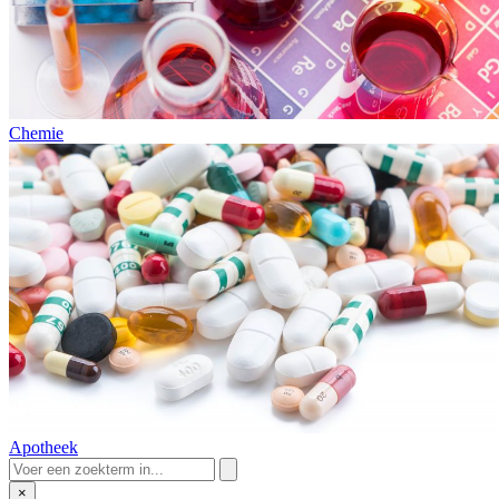
Chemie
Apotheek
×