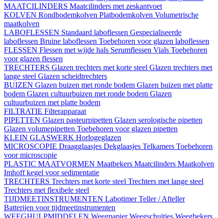
MAATCILINDERS
Maatcilinders met zeskantvoet
KOLVEN
Rondbodemkolven
Platbodemkolven
Volumetrische
maatkolven
LABOFLESSEN
Standaard laboflessen
Gespecialiseerde
laboflessen
Bruine laboflessen
Toebehoren voor glazen laboflessen
FLESSEN
Flessen met wijde hals
Serumflessen
Vials
Toebehoren
voor glazen flessen
TRECHTERS
Glazen trechters met korte steel
Glazen trechters met
lange steel
Glazen scheidtrechters
BUIZEN
Glazen buizen met ronde bodem
Glazen buizen met platte
bodem
Glazen cultuurbuizen met ronde bodem
Glazen
cultuurbuizen met platte bodem
FILTRATIE
Filterapparaat
PIPETTEN
Glazen pasteurpipetten
Glazen serologische pipetten
Glazen volumepipetten
Toebehoren voor glazen pipetten
KLEIN GLASWERK
Horlogeglazen
MICROSCOPIE
Draagglaasjes
Dekglaasjes
Telkamers
Toebehoren
voor microscopie
PLASTIC MAATVORMEN
Maatbekers
Maatcilinders
Maatkolven
Imhoff kegel voor sedimentatie
TRECHTERS
Trechters met korte steel
Trechters met lange steel
Trechters met flexibele steel
TIJDMEETINSTRUMENTEN
Labotimer
Teller / Afteller
Batterijen voor tijdmeetinstrumenten
WEEGHULPMIDDELEN
Weegpapier
Weegschuitjes
Weegbekers