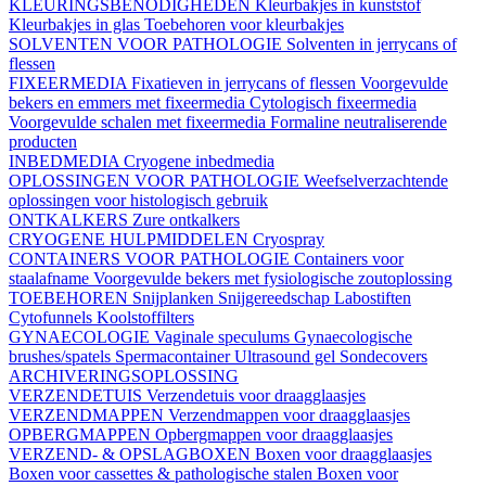
KLEURINGSBENODIGHEDEN
Kleurbakjes in kunststof
Kleurbakjes in glas
Toebehoren voor kleurbakjes
SOLVENTEN VOOR PATHOLOGIE
Solventen in jerrycans of
flessen
FIXEERMEDIA
Fixatieven in jerrycans of flessen
Voorgevulde
bekers en emmers met fixeermedia
Cytologisch fixeermedia
Voorgevulde schalen met fixeermedia
Formaline neutraliserende
producten
INBEDMEDIA
Cryogene inbedmedia
OPLOSSINGEN VOOR PATHOLOGIE
Weefselverzachtende
oplossingen voor histologisch gebruik
ONTKALKERS
Zure ontkalkers
CRYOGENE HULPMIDDELEN
Cryospray
CONTAINERS VOOR PATHOLOGIE
Containers voor
staalafname
Voorgevulde bekers met fysiologische zoutoplossing
TOEBEHOREN
Snijplanken
Snijgereedschap
Labostiften
Cytofunnels
Koolstoffilters
GYNAECOLOGIE
Vaginale speculums
Gynaecologische
brushes/spatels
Spermacontainer
Ultrasound gel
Sondecovers
ARCHIVERINGSOPLOSSING
VERZENDETUIS
Verzendetuis voor draagglaasjes
VERZENDMAPPEN
Verzendmappen voor draagglaasjes
OPBERGMAPPEN
Opbergmappen voor draagglaasjes
VERZEND- & OPSLAGBOXEN
Boxen voor draagglaasjes
Boxen voor cassettes & pathologische stalen
Boxen voor