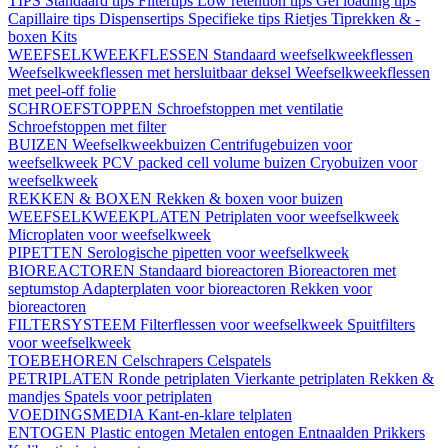
TIPS
Standaard tips
Filtertips
Low retention tips
Gel loading tips
Capillaire tips
Dispensertips
Specifieke tips
Rietjes
Tiprekken & -
boxen
Kits
WEEFSELKWEEKFLESSEN
Standaard weefselkweekflessen
Weefselkweekflessen met hersluitbaar deksel
Weefselkweekflessen
met peel-off folie
SCHROEFSTOPPEN
Schroefstoppen met ventilatie
Schroefstoppen met filter
BUIZEN
Weefselkweekbuizen
Centrifugebuizen voor
weefselkweek
PCV packed cell volume buizen
Cryobuizen voor
weefselkweek
REKKEN & BOXEN
Rekken & boxen voor buizen
WEEFSELKWEEKPLATEN
Petriplaten voor weefselkweek
Microplaten voor weefselkweek
PIPETTEN
Serologische pipetten voor weefselkweek
BIOREACTOREN
Standaard bioreactoren
Bioreactoren met
septumstop
Adapterplaten voor bioreactoren
Rekken voor
bioreactoren
FILTERSYSTEEM
Filterflessen voor weefselkweek
Spuitfilters
voor weefselkweek
TOEBEHOREN
Celschrapers
Celspatels
PETRIPLATEN
Ronde petriplaten
Vierkante petriplaten
Rekken &
mandjes
Spatels voor petriplaten
VOEDINGSMEDIA
Kant-en-klare telplaten
ENTOGEN
Plastic entogen
Metalen entogen
Entnaalden
Prikkers