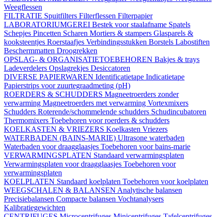
Weegflessen
FILTRATIE
Spuitfilters
Filterflessen
Filterpapier
LABORATORIUMGEREI
Bestek voor staalafname
Spatels
Schepjes
Pincetten
Scharen
Mortiers & stampers
Glasparels &
kooksteentjes
Roerstaafjes
Verbindingsstukken
Borstels
Labostiften
Beschermmatten
Droogrekken
OPSLAG- & ORGANISATIETOEBEHOREN
Bakjes & trays
Ladeverdelers
Opslagrekjes
Desiccatoren
DIVERSE PAPIERWAREN
Identificatietape
Indicatietape
Papierstrips voor zuurtegraadmeting (pH)
ROERDERS & SCHUDDERS
Magneetroerders zonder
verwarming
Magneetroerders met verwarming
Vortexmixers
Schudders
Roterende/schommelende schudders
Schudincubatoren
Thermomixers
Toebehoren voor roerders & schudders
KOELKASTEN & VRIEZERS
Koelkasten
Vriezers
WATERBADEN (BAINS-MARIE)
Ultrasone waterbaden
Waterbaden voor draagglaasjes
Toebehoren voor bains-marie
VERWARMINGSPLATEN
Standaard verwarmingsplaten
Verwarmingsplaten voor draagglaasjes
Toebehoren voor
verwarmingsplaten
KOELPLATEN
Standaard koelplaten
Toebehoren voor koelplaten
WEEGSCHALEN & BALANSEN
Analytische balansen
Precisiebalansen
Compacte balansen
Vochtanalysers
Kalibratiegewichten
CENTRIFUGES
Microcentrifuges
Minicentrifuges
Tafelcentrifuges