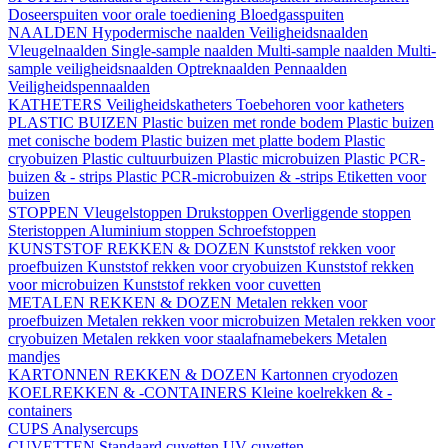
Doseerspuiten voor orale toediening
Bloedgasspuiten
NAALDEN
Hypodermische naalden
Veiligheidsnaalden
Vleugelnaalden
Single-sample naalden
Multi-sample naalden
Multi-
sample veiligheidsnaalden
Optreknaalden
Pennaalden
Veiligheidspennaalden
KATHETERS
Veiligheidskatheters
Toebehoren voor katheters
PLASTIC BUIZEN
Plastic buizen met ronde bodem
Plastic buizen
met conische bodem
Plastic buizen met platte bodem
Plastic
cryobuizen
Plastic cultuurbuizen
Plastic microbuizen
Plastic PCR-
buizen & - strips
Plastic PCR-microbuizen & -strips
Etiketten voor
buizen
STOPPEN
Vleugelstoppen
Drukstoppen
Overliggende stoppen
Steristoppen
Aluminium stoppen
Schroefstoppen
KUNSTSTOF REKKEN & DOZEN
Kunststof rekken voor
proefbuizen
Kunststof rekken voor cryobuizen
Kunststof rekken
voor microbuizen
Kunststof rekken voor cuvetten
METALEN REKKEN & DOZEN
Metalen rekken voor
proefbuizen
Metalen rekken voor microbuizen
Metalen rekken voor
cryobuizen
Metalen rekken voor staalafnamebekers
Metalen
mandjes
KARTONNEN REKKEN & DOZEN
Kartonnen cryodozen
KOELREKKEN & -CONTAINERS
Kleine koelrekken & -
containers
CUPS
Analysercups
CUVETTEN
Standaard cuvetten
UV-cuvetten