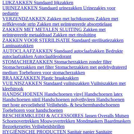
LIJKZAKKEN
Standaard lijkzakken
URINEZAKKEN
Standaard urinezakken
Urinezakjes voor
pediatrie
VERZENDZAKKEN
Zakken met luchtkussens
Zakken met
zelfklevende strip
Zakken met geïntegreerde absorptielaag
ZAKKEN MET METALEN SLUITING
Zakken met
geïntegreerde metaaldraad
Zakken met ritssluiting
ZAKKEN VOOR STERILISATIE
Standaard sterilisatiezakken
Laminaatzakken
AUTOCLAAFZAKKEN
Standaard autoclaafzakken
Bedrukte
autoclaafzakken
Autoclaafdeodorant
STOMACHERZAKKEN
Stomacherzakken zonder filter
Stomacherzakken met filter
Stomacherzakken met gedehydrateerd
medium
Toebehoren voor stomacherzakken
BRAAKZAKKEN
Plastic braakzakken
VUILNISZAKKEN
Standaard vuilniszakken
Vuilniszakken met
kleefstrook
HANDSCHOENEN
Handschoenen vinyl
Handschoenen latex
Handschoenen nitril
Handschoenen polyethyleen
Handschoenen
met hoge gevoeligheid
Veiligheids- & beschermhandschoenen
Toebehoren voor handschoenen
BESCHERMKLEDIJ & ACCESSOIRES
Jassen
Overalls
Mutsen
Schoenovertrekken
Mouwovertrekken
Mondmaskers
Baardmaskers
Bezoekersetjes
Veiligheidsbrillen
HYGIËNISCHE PRODUCTEN
Sanitair papier
Sanitaire