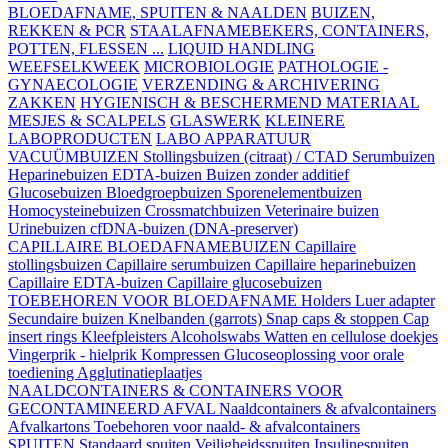
BLOEDAFNAME, SPUITEN & NAALDEN
BUIZEN,
REKKEN & PCR
STAALAFNAMEBEKERS, CONTAINERS,
POTTEN, FLESSEN ...
LIQUID HANDLING
WEEFSELKWEEK
MICROBIOLOGIE
PATHOLOGIE -
GYNAECOLOGIE
VERZENDING & ARCHIVERING
ZAKKEN
HYGIENISCH & BESCHERMEND MATERIAAL
MESJES & SCALPELS
GLASWERK
KLEINERE
LABOPRODUCTEN
LABO APPARATUUR
VACUÜMBUIZEN
Stollingsbuizen (citraat) / CTAD
Serumbuizen
Heparinebuizen
EDTA-buizen
Buizen zonder additief
Glucosebuizen
Bloedgroepbuizen
Sporenelementbuizen
Homocysteinebuizen
Crossmatchbuizen
Veterinaire buizen
Urinebuizen
cfDNA-buizen (DNA-preserver)
CAPILLAIRE BLOEDAFNAMEBUIZEN
Capillaire
stollingsbuizen
Capillaire serumbuizen
Capillaire heparinebuizen
Capillaire EDTA-buizen
Capillaire glucosebuizen
TOEBEHOREN VOOR BLOEDAFNAME
Holders
Luer adapter
Secundaire buizen
Knelbanden (garrots)
Snap caps & stoppen
Cap
insert rings
Kleefpleisters
Alcoholswabs
Watten en cellulose doekjes
Vingerprik - hielprik
Kompressen
Glucoseoplossing voor orale
toediening
Agglutinatieplaatjes
NAALDCONTAINERS & CONTAINERS VOOR
GECONTAMINEERD AFVAL
Naaldcontainers & afvalcontainers
Afvalkartons
Toebehoren voor naald- & afvalcontainers
SPUITEN
Standaard spuiten
Veiligheidsspuiten
Insulinespuiten