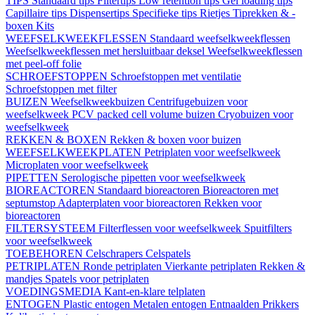
TIPS
Standaard tips
Filtertips
Low retention tips
Gel loading tips
Capillaire tips
Dispensertips
Specifieke tips
Rietjes
Tiprekken & -
boxen
Kits
WEEFSELKWEEKFLESSEN
Standaard weefselkweekflessen
Weefselkweekflessen met hersluitbaar deksel
Weefselkweekflessen
met peel-off folie
SCHROEFSTOPPEN
Schroefstoppen met ventilatie
Schroefstoppen met filter
BUIZEN
Weefselkweekbuizen
Centrifugebuizen voor
weefselkweek
PCV packed cell volume buizen
Cryobuizen voor
weefselkweek
REKKEN & BOXEN
Rekken & boxen voor buizen
WEEFSELKWEEKPLATEN
Petriplaten voor weefselkweek
Microplaten voor weefselkweek
PIPETTEN
Serologische pipetten voor weefselkweek
BIOREACTOREN
Standaard bioreactoren
Bioreactoren met
septumstop
Adapterplaten voor bioreactoren
Rekken voor
bioreactoren
FILTERSYSTEEM
Filterflessen voor weefselkweek
Spuitfilters
voor weefselkweek
TOEBEHOREN
Celschrapers
Celspatels
PETRIPLATEN
Ronde petriplaten
Vierkante petriplaten
Rekken &
mandjes
Spatels voor petriplaten
VOEDINGSMEDIA
Kant-en-klare telplaten
ENTOGEN
Plastic entogen
Metalen entogen
Entnaalden
Prikkers