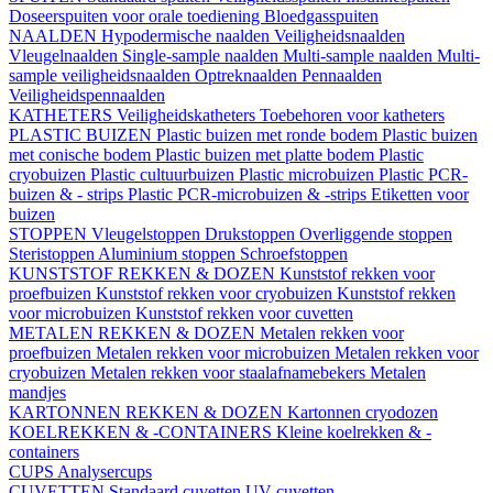
Doseerspuiten voor orale toediening
Bloedgasspuiten
NAALDEN
Hypodermische naalden
Veiligheidsnaalden
Vleugelnaalden
Single-sample naalden
Multi-sample naalden
Multi-
sample veiligheidsnaalden
Optreknaalden
Pennaalden
Veiligheidspennaalden
KATHETERS
Veiligheidskatheters
Toebehoren voor katheters
PLASTIC BUIZEN
Plastic buizen met ronde bodem
Plastic buizen
met conische bodem
Plastic buizen met platte bodem
Plastic
cryobuizen
Plastic cultuurbuizen
Plastic microbuizen
Plastic PCR-
buizen & - strips
Plastic PCR-microbuizen & -strips
Etiketten voor
buizen
STOPPEN
Vleugelstoppen
Drukstoppen
Overliggende stoppen
Steristoppen
Aluminium stoppen
Schroefstoppen
KUNSTSTOF REKKEN & DOZEN
Kunststof rekken voor
proefbuizen
Kunststof rekken voor cryobuizen
Kunststof rekken
voor microbuizen
Kunststof rekken voor cuvetten
METALEN REKKEN & DOZEN
Metalen rekken voor
proefbuizen
Metalen rekken voor microbuizen
Metalen rekken voor
cryobuizen
Metalen rekken voor staalafnamebekers
Metalen
mandjes
KARTONNEN REKKEN & DOZEN
Kartonnen cryodozen
KOELREKKEN & -CONTAINERS
Kleine koelrekken & -
containers
CUPS
Analysercups
CUVETTEN
Standaard cuvetten
UV-cuvetten