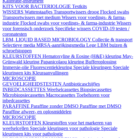
Kalibratie-instrument
KITS VOOR BACTERIOLOGIE
Testkits
WISSERS
Wattenstaafjes
Transportwissers droog
Flocked swabs
Transportwissers met medium
Wissers voor voedings- & farma-
industrie
Flocked swabs voor voedings- & farma-industrie
Wissers
voor forensisch onderzoek
Specifieke wissers
COVID-19 testen /
coronatesten
LBM, LIQUID BASED MICROBIOLOGY
Collectie & transport
Selectieve media
MRSA-aanrijkingsmedia
Lege LBM buizen &
schroefstoppen
KLEURSTOFFEN
Hematoxyline & Eosine (H&E) kleuring
May-
Grünwald kleuring
Papanicolaou kleuring
Bufferoplossing
Immersie-olie
Fluorescentiekleuring
Speciale kleuringen
Speciale
kleuringen kits
Kleuraanvullingen
MICROSCOPIE
GEVOELIGHEIDSTESTEN
Antibioticaschijfjes
INBEDCASSETTES
Weefselcassettes
Biopsiecassettes
Microbiopsiecassettes
Macrocassettes
Toebehoren voor
inbedcassettes
PARAFFINE
Paraffine zonder DMSO
Paraffine met DMSO
Paraffine afweer- en oplosmiddelen
MICROSCOPIE
KLEURSTOFFEN
Kleurstoffen voor het markeren van
weefselcellen
Speciale kleuringen voor pathologie
Speciale
kleuringen kits voor pathologie