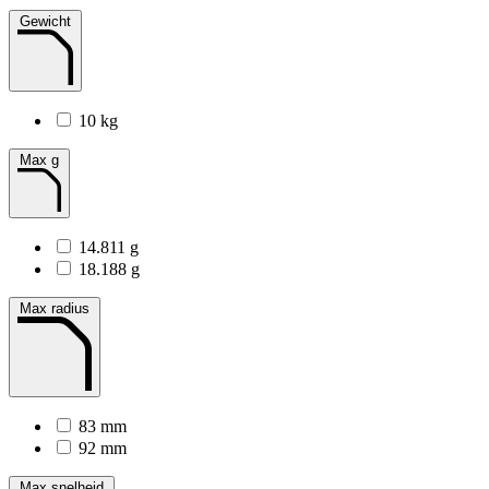
Gewicht
10 kg
Max g
14.811 g
18.188 g
Max radius
83 mm
92 mm
Max snelheid