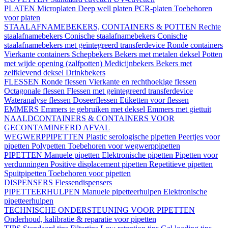
PLATEN
Microplaten
Deep well platen
PCR-platen
Toebehoren
voor platen
STAALAFNAMEBEKERS, CONTAINERS & POTTEN
Rechte
staalafnamebekers
Conische staalafnamebekers
Conische
staalafnamebekers met geïntegreerd transferdevice
Ronde containers
Vierkante containers
Schepbekers
Bekers met metalen deksel
Potten
met wijde opening (zalfpotten)
Medicijnbekers
Bekers met
zelfklevend deksel
Drinkbekers
FLESSEN
Ronde flessen
Vierkante en rechthoekige flessen
Octagonale flessen
Flessen met geïntegreerd transferdevice
Wateranalyse flessen
Doseerflessen
Etiketten voor flessen
EMMERS
Emmers te gebruiken met deksel
Emmers met giettuit
NAALDCONTAINERS & CONTAINERS VOOR
GECONTAMINEERD AFVAL
WEGWERPPIPETTEN
Plastic serologische pipetten
Peertjes voor
pipetten
Polypetten
Toebehoren voor wegwerppipetten
PIPETTEN
Manuele pipetten
Elektronische pipetten
Pipetten voor
verdunningen
Positive displacement pipetten
Repetitieve pipetten
Spuitpipetten
Toebehoren voor pipetten
DISPENSERS
Flessendispensers
PIPETTEERHULPEN
Manuele pipetteerhulpen
Elektronische
pipetteerhulpen
TECHNISCHE ONDERSTEUNING VOOR PIPETTEN
Onderhoud, kalibratie & reparatie voor pipetten