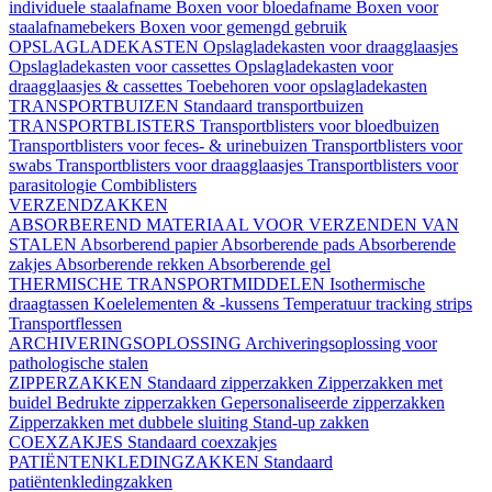
individuele staalafname
Boxen voor bloedafname
Boxen voor
staalafnamebekers
Boxen voor gemengd gebruik
OPSLAGLADEKASTEN
Opslagladekasten voor draagglaasjes
Opslagladekasten voor cassettes
Opslagladekasten voor
draagglaasjes & cassettes
Toebehoren voor opslagladekasten
TRANSPORTBUIZEN
Standaard transportbuizen
TRANSPORTBLISTERS
Transportblisters voor bloedbuizen
Transportblisters voor feces- & urinebuizen
Transportblisters voor
swabs
Transportblisters voor draagglaasjes
Transportblisters voor
parasitologie
Combiblisters
VERZENDZAKKEN
ABSORBEREND MATERIAAL VOOR VERZENDEN VAN
STALEN
Absorberend papier
Absorberende pads
Absorberende
zakjes
Absorberende rekken
Absorberende gel
THERMISCHE TRANSPORTMIDDELEN
Isothermische
draagtassen
Koelelementen & -kussens
Temperatuur tracking strips
Transportflessen
ARCHIVERINGSOPLOSSING
Archiveringsoplossing voor
pathologische stalen
ZIPPERZAKKEN
Standaard zipperzakken
Zipperzakken met
buidel
Bedrukte zipperzakken
Gepersonaliseerde zipperzakken
Zipperzakken met dubbele sluiting
Stand-up zakken
COEXZAKJES
Standaard coexzakjes
PATIËNTENKLEDINGZAKKEN
Standaard
patiëntenkledingzakken