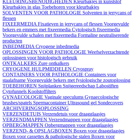
KLEURINGSBENODIGHEDEN
Kleurbakjes in kunststof
Kleurbakjes in glas
Toebehoren voor kleurbakjes
SOLVENTEN VOOR PATHOLOGIE
Solventen in jerrycans of
flessen
FIXEERMEDIA
Fixatieven in jerrycans of flessen
Voorgevulde
bekers en emmers met fixeermedia
Cytologisch fixeermedia
Voorgevulde schalen met fixeermedia
Formaline neutraliserende
producten
INBEDMEDIA
Cryogene inbedmedia
OPLOSSINGEN VOOR PATHOLOGIE
Weefselverzachtende
oplossingen voor histologisch gebruik
ONTKALKERS
Zure ontkalkers
CRYOGENE HULPMIDDELEN
Cryospray
CONTAINERS VOOR PATHOLOGIE
Containers voor
staalafname
Voorgevulde bekers met fysiologische zoutoplossing
TOEBEHOREN
Snijplanken
Snijgereedschap
Labostiften
Cytofunnels
Koolstoffilters
GYNAECOLOGIE
Vaginale speculums
Gynaecologische
brushes/spatels
Spermacontainer
Ultrasound gel
Sondecovers
ARCHIVERINGSOPLOSSING
VERZENDETUIS
Verzendetuis voor draagglaasjes
VERZENDMAPPEN
Verzendmappen voor draagglaasjes
OPBERGMAPPEN
Opbergmappen voor draagglaasjes
VERZEND- & OPSLAGBOXEN
Boxen voor draagglaasjes
Boxen voor cassettes & pathologische stalen
Boxen voor