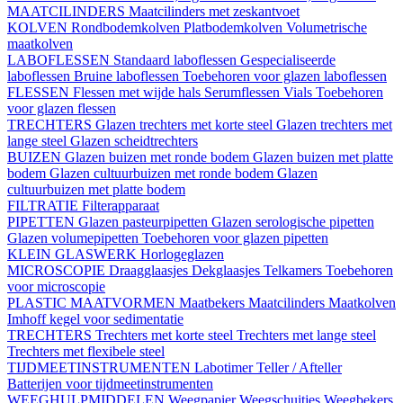
MAATCILINDERS
Maatcilinders met zeskantvoet
KOLVEN
Rondbodemkolven
Platbodemkolven
Volumetrische
maatkolven
LABOFLESSEN
Standaard laboflessen
Gespecialiseerde
laboflessen
Bruine laboflessen
Toebehoren voor glazen laboflessen
FLESSEN
Flessen met wijde hals
Serumflessen
Vials
Toebehoren
voor glazen flessen
TRECHTERS
Glazen trechters met korte steel
Glazen trechters met
lange steel
Glazen scheidtrechters
BUIZEN
Glazen buizen met ronde bodem
Glazen buizen met platte
bodem
Glazen cultuurbuizen met ronde bodem
Glazen
cultuurbuizen met platte bodem
FILTRATIE
Filterapparaat
PIPETTEN
Glazen pasteurpipetten
Glazen serologische pipetten
Glazen volumepipetten
Toebehoren voor glazen pipetten
KLEIN GLASWERK
Horlogeglazen
MICROSCOPIE
Draagglaasjes
Dekglaasjes
Telkamers
Toebehoren
voor microscopie
PLASTIC MAATVORMEN
Maatbekers
Maatcilinders
Maatkolven
Imhoff kegel voor sedimentatie
TRECHTERS
Trechters met korte steel
Trechters met lange steel
Trechters met flexibele steel
TIJDMEETINSTRUMENTEN
Labotimer
Teller / Afteller
Batterijen voor tijdmeetinstrumenten
WEEGHULPMIDDELEN
Weegpapier
Weegschuitjes
Weegbekers