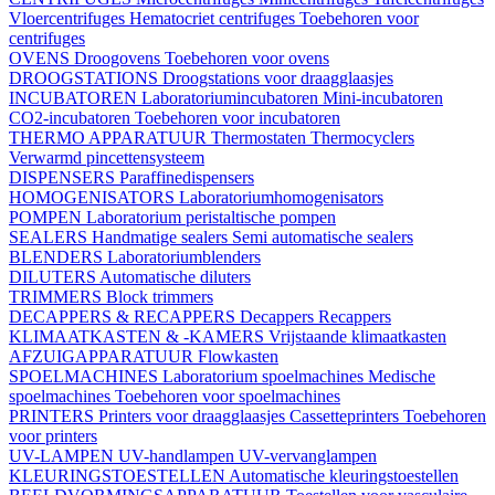
Vloercentrifuges
Hematocriet centrifuges
Toebehoren voor
centrifuges
OVENS
Droogovens
Toebehoren voor ovens
DROOGSTATIONS
Droogstations voor draagglaasjes
INCUBATOREN
Laboratoriumincubatoren
Mini-incubatoren
CO2-incubatoren
Toebehoren voor incubatoren
THERMO APPARATUUR
Thermostaten
Thermocyclers
Verwarmd pincettensysteem
DISPENSERS
Paraffinedispensers
HOMOGENISATORS
Laboratoriumhomogenisators
POMPEN
Laboratorium peristaltische pompen
SEALERS
Handmatige sealers
Semi automatische sealers
BLENDERS
Laboratoriumblenders
DILUTERS
Automatische diluters
TRIMMERS
Block trimmers
DECAPPERS & RECAPPERS
Decappers
Recappers
KLIMAATKASTEN & -KAMERS
Vrijstaande klimaatkasten
AFZUIGAPPARATUUR
Flowkasten
SPOELMACHINES
Laboratorium spoelmachines
Medische
spoelmachines
Toebehoren voor spoelmachines
PRINTERS
Printers voor draagglaasjes
Cassetteprinters
Toebehoren
voor printers
UV-LAMPEN
UV-handlampen
UV-vervanglampen
KLEURINGSTOESTELLEN
Automatische kleuringstoestellen