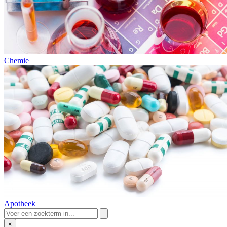
Chemie
Apotheek
×