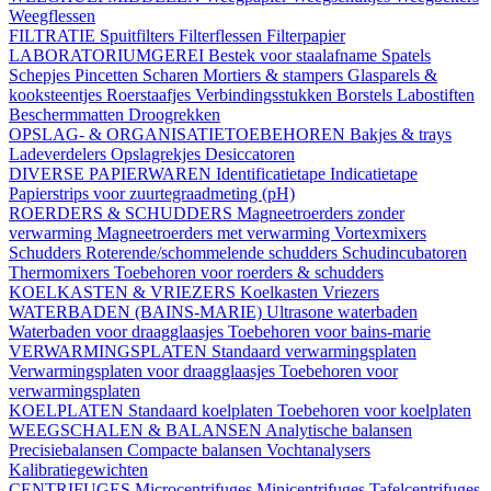
Weegflessen
FILTRATIE
Spuitfilters
Filterflessen
Filterpapier
LABORATORIUMGEREI
Bestek voor staalafname
Spatels
Schepjes
Pincetten
Scharen
Mortiers & stampers
Glasparels &
kooksteentjes
Roerstaafjes
Verbindingsstukken
Borstels
Labostiften
Beschermmatten
Droogrekken
OPSLAG- & ORGANISATIETOEBEHOREN
Bakjes & trays
Ladeverdelers
Opslagrekjes
Desiccatoren
DIVERSE PAPIERWAREN
Identificatietape
Indicatietape
Papierstrips voor zuurtegraadmeting (pH)
ROERDERS & SCHUDDERS
Magneetroerders zonder
verwarming
Magneetroerders met verwarming
Vortexmixers
Schudders
Roterende/schommelende schudders
Schudincubatoren
Thermomixers
Toebehoren voor roerders & schudders
KOELKASTEN & VRIEZERS
Koelkasten
Vriezers
WATERBADEN (BAINS-MARIE)
Ultrasone waterbaden
Waterbaden voor draagglaasjes
Toebehoren voor bains-marie
VERWARMINGSPLATEN
Standaard verwarmingsplaten
Verwarmingsplaten voor draagglaasjes
Toebehoren voor
verwarmingsplaten
KOELPLATEN
Standaard koelplaten
Toebehoren voor koelplaten
WEEGSCHALEN & BALANSEN
Analytische balansen
Precisiebalansen
Compacte balansen
Vochtanalysers
Kalibratiegewichten
CENTRIFUGES
Microcentrifuges
Minicentrifuges
Tafelcentrifuges