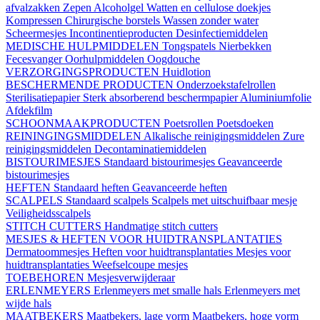
afvalzakken
Zepen
Alcoholgel
Watten en cellulose doekjes
Kompressen
Chirurgische borstels
Wassen zonder water
Scheermesjes
Incontinentieproducten
Desinfectiemiddelen
MEDISCHE HULPMIDDELEN
Tongspatels
Nierbekken
Fecesvanger
Oorhulpmiddelen
Oogdouche
VERZORGINGSPRODUCTEN
Huidlotion
BESCHERMENDE PRODUCTEN
Onderzoekstafelrollen
Sterilisatiepapier
Sterk absorberend beschermpapier
Aluminiumfolie
Afdekfilm
SCHOONMAAKPRODUCTEN
Poetsrollen
Poetsdoeken
REININGINGSMIDDELEN
Alkalische reinigingsmiddelen
Zure
reinigingsmiddelen
Decontaminatiemiddelen
BISTOURIMESJES
Standaard bistourimesjes
Geavanceerde
bistourimesjes
HEFTEN
Standaard heften
Geavanceerde heften
SCALPELS
Standaard scalpels
Scalpels met uitschuifbaar mesje
Veiligheidsscalpels
STITCH CUTTERS
Handmatige stitch cutters
MESJES & HEFTEN VOOR HUIDTRANSPLANTATIES
Dermatoommesjes
Heften voor huidtransplantaties
Mesjes voor
huidtransplantaties
Weefselcoupe mesjes
TOEBEHOREN
Mesjesverwijderaar
ERLENMEYERS
Erlenmeyers met smalle hals
Erlenmeyers met
wijde hals
MAATBEKERS
Maatbekers, lage vorm
Maatbekers, hoge vorm