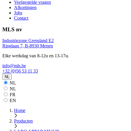
Veelgestelde vragen
Afkortingen
Jobs
Contact
MLS nv
Industriezone Grensland E2
Ringlaan 7, B-8930 Menen
Elke werkdag van 8-12u en 13-17u.
info@mls.be
+32 (0)56 53 11 33
NL
NL
NL
FR
EN
Home
Producten